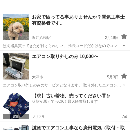
お家で困ってる事ありませんか？電気工事士
有資格者です。
近江八幡駅
2月19日
照明器具買ってきたが付けられない。 延長コードだらけなのでコンセ
ントを増やしたい。 ネットで買ったエアコンつけて欲しい。 ウォシュ
滋賀
近江八幡市
近江八幡駅
電気工事
電気工事業
エアコン取り外しのみ 10,000〜
レットの便座に交換したい。などなど お家の電気の困り事に対応致し
ます。 第一種電気工事士、滋賀...
大津市
5月3日
エアコン取り外しのみのサービスとなります。 取り外したエアコンを
取り付けることは行っておりません。 取り外しとリサイクル料金込み
滋賀
大津市
電気工事
取り外し
【求】古い着物、売ってください👘✨
のお値段となります。 相談無料です。 室外機が2階などの高い位置に
状態が悪くてもOK！最大限買取します
ある場合は高所作業となりますの...
Ad
プリフラ
滋賀でエアコン工事なら廣田電気（取付・取