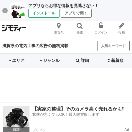
アプリならお得な情報を見逃さない！
インストール
アプリで開く
滋賀県
検索
ログイン
投稿
滋賀県の電気工事の広告の無料掲載
人気キーワード
エリア
ジャンル
詳細
新着順
【実家の整理】そのカメラ高く売れるかも❗️
状態が悪くてもOK！最大限買取します
Ad
プリフラ