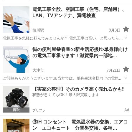
電気工事全般、空調工事（住宅、店舗用）、
LAN、TVアンテナ、漏電検査
桜川駅
8月3日
電気工事を気軽に頼んでみませんか？ 電気工事は高い、と思ったら相
談して下さい。 電気工事価格例 防犯カメラ設置、設定（カメラ2台タ
滋賀
東近江市
桜川駅
電気工事
タイプ
街の便利屋😁春🌸の新生活応援❗️✨単身様向け
イプ、無線LANあり）￥30.000～ お部屋のコンセントやスイッチ交換
の電気工事承ります！滋賀県内一部地…
（部品代...
大津市
7月21日
ご閲覧ありがとうございます🙇‍♂️当方では、単身生活者様向けの電気工
事を承ります。主に下記の作業に対応致します。 エアコン取り付け、
滋賀
大津市
電気工事
無料
【実家の整理】そのカメラ高く売れるかも❗️
洗濯機設置。主に単身でアパートやハイツ等に引越しをされた方でエ
状態が悪くてもOK！最大限買取します
アコンや家電製品が無い場合の...
Ad
プリフラ
③IH コンセント 電気温水器の交換、エアコ
ン エコキュート 分電盤交換、各種…