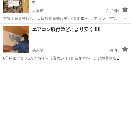
大津市
7月14日
電気工事業登録店 大阪府知事登録第2026-0183号 エアコン、電気温
水器交換、IHクッキングヒーター工事お考えの方、 お気軽に連絡下さ
滋賀
大津市
電気工事
分電盤
エアコン取付😊どこより安く‼️‼️‼️
い。 他にも色々電気工事対応しています。 コンセント一つからでもお
気軽にお...
篠原駅
6月3日
6畳用エアコン5万円前後＋設置代2万円☺️ 資格を持った経験豊富な職
人による安心の施工👨🏻‍🔧 1人1人のお客様を大切にをモットーに、誠
滋賀
近江八幡市
篠原駅
電気工事
お客様
意を持って対応させて頂きます😊 些細なことでも構いませんのでなん
でもおっしゃて下さ...