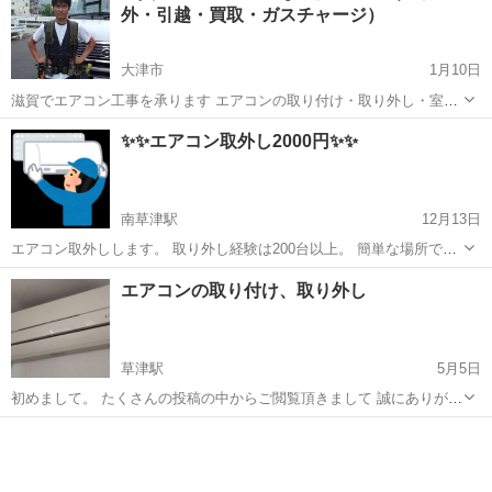
外・引越・買取・ガスチャージ）
大津市
1月10日
滋賀でエアコン工事を承ります エアコンの取り付け・取り外し・室外
機の移動（移設）引越し・買取・ガスチャージ ネットでの購入品・オ
滋賀
大津市
電気工事
取り外し
✨✨エアコン取外し2000円✨✨
ークションでの購入品の取り付けも行っております 量販店よりお安く
丁寧な工事を求めておら...
南草津駅
12月13日
エアコン取外しします。 取り外し経験は200台以上。 簡単な場所で
2000円です。 冷媒ガスをしっかりとポンプダウン作業にて室外機に閉
滋賀
草津市
南草津駅
電気工事
エアコンの取り付け、取り外し
じ込め、ホースや接合部を専用工具で取り外します。 出張費1000円も
らいます。
草津駅
5月5日
初めまして。 たくさんの投稿の中からご閲覧頂きまして 誠にありがと
うございます。 昨今の、ルームエアコン機器は目まぐるしく 進化して
滋賀
栗東市
草津駅
電気工事
取り外し
おり、各メーカーから様々な便利な 機能などが備わっている機種が多
く見られます。 どれもが日...