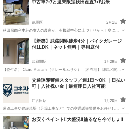
中古車ﾌｪｱと週末限定秋田産直ﾌｪｱお米
練馬区
2月1日
秋田県由利本荘の友人の農家が、有機質中心に土づくりから丁寧に育
てたお米です。品種はつぶぞろい、コシヒカリ、ブレンドなしの単一
東京
練馬区
その他
田んぼ
【新築】武蔵関駅徒歩4分｜バイクガレージ
米で、収穫後に粒の大きいものだけを厳選しております。 炊きあがり
付1LDK｜ネット無料｜専用庭付
のツヤとしっかりした触感が特徴です...
武蔵関駅
1月29日
【物件名】 Claire Musashi（クレールムサシ） 【所在地】 練馬区関町
北（西武新宿線「武蔵関」駅 徒歩4分） 【募集住戸】 101号室 【賃
東京
練馬区
武蔵関駅
その他
無料
交通誘導警備スタッフ／週1日〜OK ｜日払い
料】 14万円 管理費・共益費：なし 敷金...
可｜入社祝い金｜最短即日入社可能
江古田駅
1月20日
道路工事や建設現場（足場工事など）での交通誘導警備をお任せしま
す。 通行人や車両を安全に誘導する、 「立ち止まって案内する」「声
東京
練馬区
江古田駅
その他
お安くペイント‼️大盛況‼️塗るなら今でしょ‼️
をかける」などのシンプルな業務が中心です。 未経験の方もご安心く
ださい。 最初は...