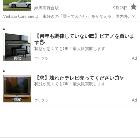
練馬高野台駅
9月28日
Vintage Carshareは、車好きの「乗ってみたい」をかなえる、国内外名
車・旧車専門のカーシェアです。 車好きなら誰もが乗ってみたいと思
東京
練馬区
練馬高野台駅
その他
うセレクトしました。 ぜひ、国内外の名車・旧車で、楽しいドライブ
をし...
【何年も調律していない🎹】ピアノを買いま
す🖐️
状態が悪くてもOK！最大限買取します
Ad
プリフラ
【求】壊れたテレビ売ってください📺✨
状態が悪くてもOK！最大限買取します
Ad
プリフラ