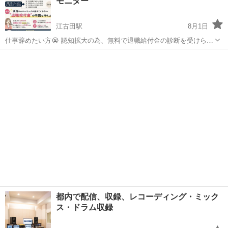
モニター
印刷所】にお...
江古田駅
8月1日
仕事辞めたい方😭 認知拡大の為、無料で退職給付金の診断を受けられ
るモニターを大募集しています🌿 参加費はもちろん無料で謝礼2000円
東京
練馬区
江古田駅
その他
無料
です✨ Indeedで募集してますのでご応募ください🙋‍♀️📩 https://jp.in...
都内で配信、収録、レコーディング・ミック
ス・ドラム収録