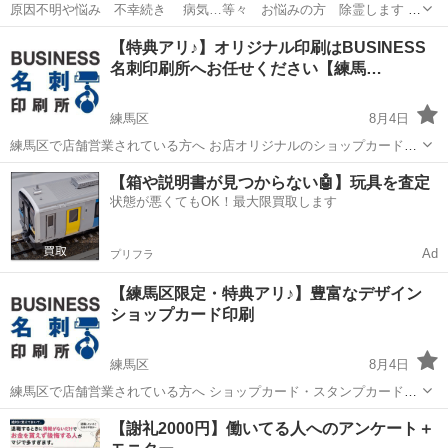
原因不明や悩み 不幸続き 病気…等々 お悩みの方 除霊します 脳
に直接 気を送り込み 原因を探り 悪霊に語りかけ除霊を行います 危険
東京
練馬区
練馬駅
その他
除霊
【特典アリ♪】オリジナル印刷はBUSINESS
や苦痛は一切ありません
名刺印刷所へお任せください【練馬…
練馬区
8月4日
練馬区で店舗営業されている方へ お店オリジナルのショップカード・
スタンプカードを作ってお店のPRを そしてリピーターの確保をしませ
東京
練馬区
その他
名刺
【箱や説明書が見つからない🤖】玩具を査定
んか？ オンリーワンのオリジナルショップカード・スタンプカードを
状態が悪くてもOK！最大限買取します
お作りします！ ...
Ad
プリフラ
【練馬区限定・特典アリ♪】豊富なデザイン
ショップカード印刷
練馬区
8月4日
練馬区で店舗営業されている方へ ショップカード・スタンプカードを
作ってお店のPRを そしてリピーターの確保をしませんか？ ショップ
東京
練馬区
その他
名刺
【謝礼2000円】働いてる人へのアンケート＋
カード・スタンプカードの作成は、 五反田の印刷屋【BUSINESS名刺