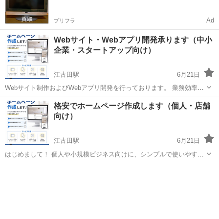
Ad
プリフラ
Webサイト・Webアプリ開発承ります（中小
企業・スタートアップ向け）
江古田駅
6月21日
Webサイト制作およびWebアプリ開発を行っております。 業務効率化
やオンラインサービスの立ち上げなど、ニーズに合わせた開発が可能
東京
練馬区
江古田駅
その他
格安でホームページ作成します（個人・店舗
です。 【対応可能内容】 ・コーポレートサイト制作 ・予約システム /
向け）
管理シ...
江古田駅
6月21日
はじめまして！ 個人や小規模ビジネス向けに、シンプルで使いやすい
ホームページを作成しています。 ✔ 新しくホームページを作りたい ✔
東京
練馬区
江古田駅
その他
お店の集客を増やしたい ✔ できるだけ低コストで始めたい このよう
な方に...