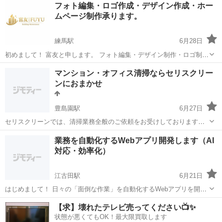
フォト編集・ロゴ作成・デザイン作成・ホー
ムページ制作承ります。
練馬駅
6月28日
初めまして！ 富友と申します。 フォト編集・デザイン制作・ロゴ制
作・ホームページ制作 お客様の「伝えたい」を、形にします。 富友で
東京
練馬区
練馬駅
その他
マンション・オフィス清掃ならセリスクリー
は、写真編集からデザイン制作、ロゴ制作、ホームページ制作まで、
ンにおまかせ
ビジネスに必要なクリエイテ...
豊島園駅
6月27日
セリスクリーンでは、清掃業務全般のご依頼をお受けしております。
東京・埼玉・千葉・神奈川で清掃会社をお探しなら、是非一度お問い
東京
練馬区
豊島園駅
その他
建物
業務を自動化するWebアプリ開発します（AI
合わせください。 詳しくは下記サイトをご確認ください。
対応・効率化）
https://serisu-clean...
江古田駅
6月21日
はじめまして！ 日々の「面倒な作業」を自動化するWebアプリを開発
しています。 ✔ 毎日のデータ入力や集計が大変 ✔ 同じ作業を何度も
東京
練馬区
江古田駅
その他
【求】壊れたテレビ売ってください📺✨
繰り返している ✔ 人の手でやるミスを減らしたい このようなお悩み
状態が悪くてもOK！最大限買取します
を、W...