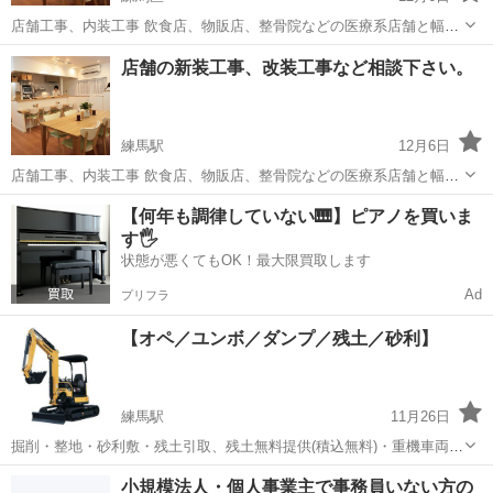
店舗工事、内装工事 飲食店、物販店、整骨院などの医療系店舗と幅広
く対応可能です。 壁クロスの貼替や家具の補修などから、看板の制作
東京
練馬区
その他
ホームページ
店舗の新装工事、改装工事など相談下さい。
取付、新店舗のデザイン、設計施工まで。 施工は当方にて分離発注で
行いますので価格に...
練馬駅
12月6日
店舗工事、内装工事 飲食店、物販店、整骨院などの医療系店舗と幅広
く対応可能です。 壁クロスの貼替や塗装作業、家具の補修などから、
東京
練馬区
練馬駅
その他
無料
【何年も調律していない🎹】ピアノを買いま
看板の制作取付、新店舗のデザイン、設計施工まで。 施工は当方にて
す🖐️
分離発注で行います...
状態が悪くてもOK！最大限買取します
Ad
プリフラ
【オペ／ユンボ／ダンプ／残土／砂利】
練馬駅
11月26日
掘削・整地・砂利敷・残土引取、残土無料提供(積込無料)・重機車両関
係運搬など… お仕事依頼からDIYまで幅広く お気軽にお問い合わせ下
東京
練馬区
練馬駅
その他
ユンボ
小規模法人・個人事業主で事務員いない方の
さい。 柔軟に対応させて頂きます。 【所有機械】 ユンボ・ゴムキャ