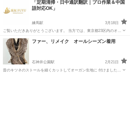
「定期清掃・日中通訳翻訳｜プロ作業＆中国
広告や宣伝にお金をかけたいが、なかなか踏み切れない □ ホームペー
語対応OK」
ジを作りたい...
練馬駅
3月18日
ご覧いただきありがとうございます。 当方では、東京都23区内のオフ
ィス・店舗・学校等の様々な施設のビルメンテナンス、定期清掃エア
東京
練馬区
練馬駅
その他
ファー、リメイク オールシーズン着用
コン洗浄・フォト編集・ホームページ制作・日中通訳、翻訳を承って
おります。 経験豊富なプロ...
石神井公園駅
2月21日
昔のキツネのストールを細くカットしてオーガン生地に 付けました。
カジュアルにTシャツ、セーターの上に着られ ます。 仮縫いして体に
東京
練馬区
石神井公園駅
その他
合わせます。 毛皮を気軽に、カジュアルにリメイク