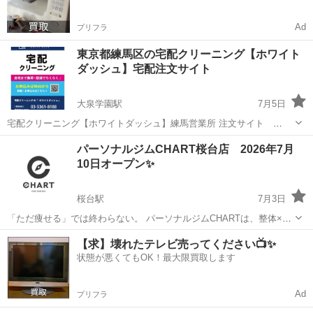
Ad
プリフラ
東京都練馬区の宅配クリーニング【ホワイト
ダッシュ】宅配注文サイト
大泉学園駅
7月5日
宅配クリーニング【ホワイトダッシュ】練馬営業所 注文サイト
https://white-dash.com/ お電話でもご依頼承ります※営業時間９時～
東京
練馬区
大泉学園駅
その他
メールアドレス
パーソナルジムCHART桜台店 2026年7月
１７時 電 話：０３－５３６１－８１８８（定休日：土曜・日曜）...
10日オープン✨
桜台駅
7月3日
「ただ痩せる」では終わらない。 パーソナルジムCHARTは、整体×ト
レーニングで 一生モノのカラダをつくるジムです。 整体で歪みを整
東京
練馬区
桜台駅
その他
【求】壊れたテレビ売ってください📺✨
え、姿勢を変え、代謝を上げる。 その上で行うトレーニングが、 ケガ
状態が悪くてもOK！最大限買取します
のリ...
Ad
プリフラ