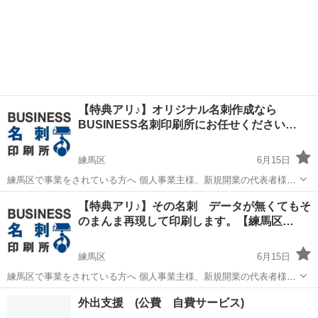
【特典アリ♪】オリジナル名刺作成なら
BUSINESS名刺印刷所にお任せください…
練馬区
6月15日
練馬区で事業をされている方へ 個人事業主様、新規開業の代表者様
大歓迎！ オリジナルの名刺を作ってお相手にインパクト！ 次の取引に
東京
練馬区
その他
名刺
【特典アリ♪】その名刺 データが無くてもそ
繋がるオンリーワンの名刺を作ってみませんか？ 名刺の事なら、 五反
のまんま再現して印刷します。【練馬区…
田の印刷屋...
練馬区
6月15日
練馬区で事業をされている方へ 個人事業主様、新規開業の代表者様
大歓迎！ 今ご利用の名刺をそのまま作成致します。 他社で作った名刺
東京
練馬区
その他
名刺
外出支援 (公費 自費サービス)
でも、デザインデータが無くても大丈夫です！ 当社でそのまんま再現