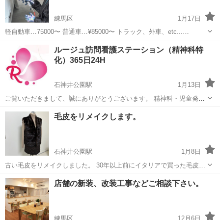
練馬区
1月17日
軽自動車…75000〜 普通車…¥85000〜 トラック、外車、etc...
¥95000〜 (※塗料は何種類かあります！) 別途にて、 クリア、パテ、
東京
練馬区
その他
格安
ルージュ訪問看護ステーション（精神科特
ツートン、可能です‼️ 材料費高騰が続きお値段が多少変わる際があ...
化）365日24H
石神井公園駅
1月13日
ご覧いただきまして、誠にありがとうございます。 精神科・児童発達
特化 24時間オンコール対応有 ルージュ訪問看護ステーションと申し
東京
練馬区
石神井公園駅
その他
パニック障害
毛皮をリメイクします。
ます。 本社は大泉学園で 秋津に営業所オープンしました。 【サービ
ス...
石神井公園駅
1月8日
古い毛皮をリメイクしました。 30年以上前にイタリアで買った毛皮を
ロングベスト にリメイクしました。 ずいぶん着ましたが、とても重く
東京
練馬区
石神井公園駅
その他
店舗の新装、改装工事などご相談下さい。
疲れました。 しかしリメイクしましたら軽く快適になりました。 １着
から3点仕上げたの...
練馬区
12月6日