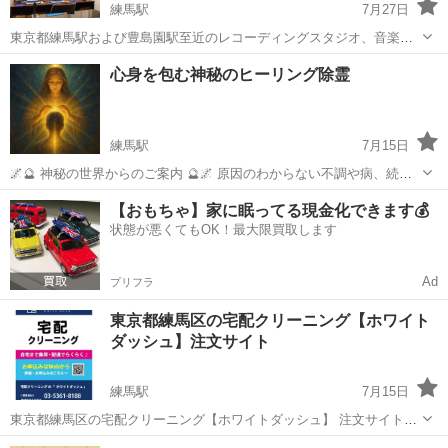
練馬駅
7月27日
東京都練馬駅および豊島園駅至近のレコーディングスタジオ、音楽ラ
イバー事務所。 ボーカル・ナレーションをプロレベルで収録、編集、
東京
練馬区
練馬駅
その他
心身を包む神秘のヒーリング除霊
ミックスをしたい！けど予算が心配！ という方はすぐにご相談くださ
い。 小規模スタジオです...
練馬駅
7月15日
🌌🔮 神秘の世界からのご案内 🔮🌌 原因のわからない不調や病、続く
不幸や心の迷い…。 それは、見えざる世界からのささやき、魂からの
東京
練馬区
練馬駅
その他
除霊
【おもちゃ】家に眠ってる現金化できます💰
サインかもしれません。 私は、気功とヨガの叡智を融合し、深い精神
状態が悪くてもOK！最大限買取します
世界へと意識を沈...
Ad
プリフラ
東京都練馬区の宅配クリーニング【ホワイト
ダッシュ】注文サイト
練馬駅
7月15日
東京都練馬区の宅配クリーニング【ホワイトダッシュ】 注文サイト
https://white-dash.com/ 布団やカーペット等の少し重たい洗濯物、 歩
東京
練馬区
練馬駅
その他
メールアドレス