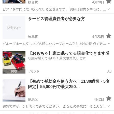
桜台駅
4月29日
ピアノを専門に取り扱っている楽器店です。 調律は都内を中心に、首
都圏近郊までお伺いいたします。 ＜ピアノ調律＞ ピアノはバイオリン
東京
練馬区
桜台駅
その他
ピアノ調律
サービス管理責任者が必要な方
やギター等と同じように、弦を振動させて音を出す楽器、正しい音階
や美しいハーモニ－で演...
練馬駅
4月23日
グループホーム立ち上げの時にひループホーム立ち上げの時 必ず必要
とされるのが サービス管理責任者 (サビ菅)です。 比較的緩い時期 サ
東京
練馬区
練馬駅
その他
グループホーム
【おもちゃ】家に眠ってる現金化できます💰
ビ菅の資格を取得 今は2年のOグループホーム立ち上げの時にひルー
状態が悪くてもOK！最大限買取します
プホーム立ち上...
Ad
プリフラ
【初めて補助金を使う方へ｜11/30締切・5名
限定】55,000円で最大250…
練馬区
4月2日
突然ですが、少し考えてみてください。 あなたの事業に、今こんな課
題はありませんか？ □ 新しい設備を導入したいが、資金が足りない □
東京
練馬区
その他
料金