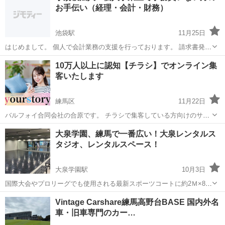
お手伝い（経理・会計・財務）
タ ダンプ セーフ...
池袋駅
11月25日
はじめまして。 個人で会計業務の支援を行っております。 請求書発
行、入金消込、領収書取りまとめ、税理士への書類取りまとめ 会計ソ
東京
練馬区
池袋駅
その他
個人事業主
10万人以上に認知【チラシ】でオンライン集
フトへの入力、税理士とのやり取り 業績の可視化、資金繰り表作成、
客いたします
顧客管理台帳、給...
練馬区
11月22日
バルフォイ合同会社の合原です。 チラシで集客している方向けのサー
ビスのご案内になります。 弊社が運営するお得な情報サイト
東京
練馬区
その他
チラシ
大泉学園、練馬で一番広い！大泉レンタルス
「yourstory」 にコストをかけずに御社のチラシを掲載してオンライン
タジオ、レンタルスペース！
で集客しませんか？ ...
大泉学園駅
10月3日
国際大会やプロリーグでも使用される最新スポーツコートに約2Ｍ×8M
の鏡と観客席を設けたマルチレンタルスペース！ 大泉学園駅徒歩1
東京
練馬区
大泉学園駅
その他
Vintage Carshare練馬高野台BASE 国内外名
分！国際大会やプロリーグでも使用されている最新のスポーツコート
車・旧車専門のカー…
と2M×8Mのワイドミラーを...