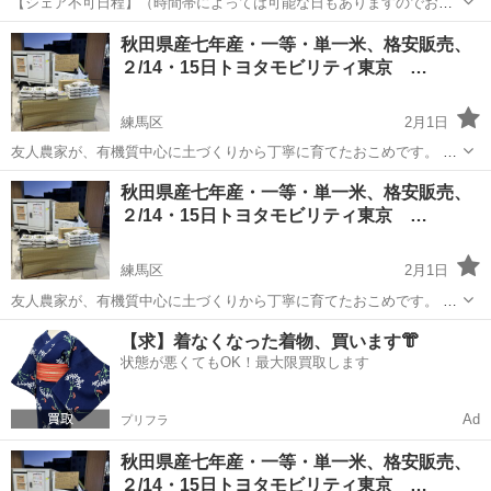
【シェア不可日程】（時間帯によっては可能な日もありますのでお問
い合わせください。） 11月 9.13.22.23.29.30 初めまして。板橋区在住
東京
練馬区
土佐一宮駅
その他
シート
秋田県産七年産・一等・単一米、格安販売、
の30代です。 Anycaにて貸し出しておりましたが、サービス終了...
２/14・15日トヨタモビリティ東京 …
練馬区
2月1日
友人農家が、有機質中心に土づくりから丁寧に育てたおこめです。 品
種はコシヒカリ、ひとめぼれ、つぶぞろい ブレンドなしの単一米で
東京
練馬区
その他
格安
秋田県産七年産・一等・単一米、格安販売、
す。 収穫後に粒の大きいものだけを厳選しています。 炊きあがりのツ
２/14・15日トヨタモビリティ東京 …
ヤとしっかりした食感が特...
練馬区
2月1日
友人農家が、有機質中心に土づくりから丁寧に育てたおこめです。 品
種はコシヒカリ、ひとめぼれ、つぶぞろい ブレンドなしの単一米で
東京
練馬区
その他
格安
【求】着なくなった着物、買います👘
す。 収穫後に粒の大きいものだけを厳選しています。 炊きあがりのツ
状態が悪くてもOK！最大限買取します
ヤとしっかりした食感が特...
Ad
プリフラ
秋田県産七年産・一等・単一米、格安販売、
２/14・15日トヨタモビリティ東京 …