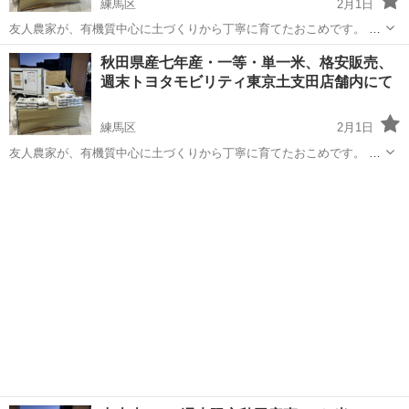
練馬区
2月1日
友人農家が、有機質中心に土づくりから丁寧に育てたおこめです。 品
種はコシヒカリ、ひとめぼれ、つぶぞろい ブレンドなその単一米で
東京
練馬区
その他
格安
秋田県産七年産・一等・単一米、格安販売、
す。 収穫後に粒の大きいものだけを厳選しています。 炊きあがりのツ
週末トヨタモビリティ東京土支田店舗内にて
ヤとしっかりした食感が特...
練馬区
2月1日
友人農家が、有機質中心に土づくりから丁寧に育てたおこめです。 品
種はコシヒカリ、ひとめぼれ、つぶぞろい ブレンドなその単一米で
東京
練馬区
その他
格安
す。 収穫後に粒の大きいものだけを厳選しています。 炊きあがりのツ
ヤとしっかりした食感が特...