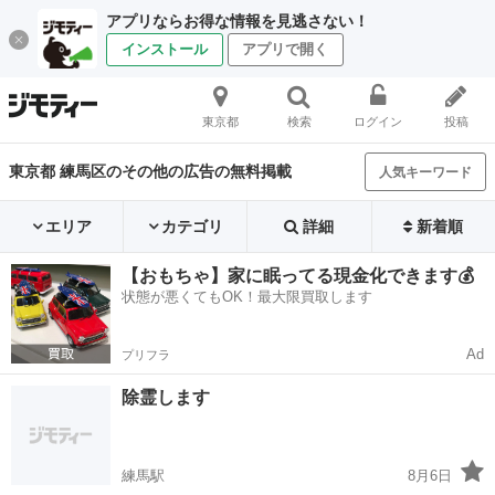
アプリならお得な情報を見逃さない！
インストール
アプリで開く
東京都
検索
ログイン
投稿
東京都 練馬区のその他の広告の無料掲載
人気キーワード
エリア
カテゴリ
詳細
新着順
【おもちゃ】家に眠ってる現金化できます💰
状態が悪くてもOK！最大限買取します
Ad
プリフラ
除霊します
練馬駅
8月6日