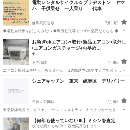
電動レンタルサイクル☆ブリヂストン ヤマ
いて店頭まで行けないご高齢の方の為に ご自宅まで取りに...
ハ 子供乗せ 一人乗り 代車
練馬高野台駅
7月13日
◆電動自転車を試してみたい ◆単身赴任等でいずれ必要なくなる ◆事
故や故障等で自分の車両が使えない ◆孫のが遊びに来る間だけ使いた
東京
練馬区
練馬高野台駅
その他
月額
お急ぎokエアコン•取付•新品エアコン•取外し
い・・・ そんな時に！！ 電動自転車のレンタルはいかがでしょうか？
•エアコンガスチャージ♦︎お早め…
...
下赤塚駅
7月9日
エアコン取付工事待ち、ありません！ 1週間以内OKです☆ご相談下さ
い。 エアコン本体や資材不足など、今後に大幅の値上がり予想がされ
東京
練馬区
下赤塚駅
その他
エアコンガスチャージ
シェアキッチン 東京 練馬区 デリバリー
ています。 大手家電量販店やジャパネットなどの通販でも現在、設置
工事がずいぶん先になってい...
石神井公園駅
7月5日
東京都練馬区で、カフェ、ゴーストレストラン、キッチンカーや弁当
の仕込み場所としてシェアキッチンを探している方、 または、マルシ
東京
練馬区
石神井公園駅
その他
キッチンカー
【何年も使っていない🧵】ミシンを査定
ェなど販売スペースとしてもご利用できるスペースもあります。 ご興
状態が悪くてもOK！最大限買取します
味ある方、 ぜひ気軽にご連絡...