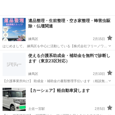
遺品整理・生前整理・空き家整理・蜂害虫駆
除・仏壇関連
練馬区
2月15日
はじめまして。 練馬区を中心に活動している【株式会社フリーノワ】
です。 ✔ 遺品整理 ✔ 生前整理 ✔ 空き家整理 ✔ 蜂・害虫駆除 ✔ 仏
東京
練馬区
その他
害虫駆除
使える介護系助成金・補助金を無料で診断し
壇・仏具のご相談も可能 大切なお品物を、ひとつひとつ丁寧に仕分...
ます（東京23区対応）
練馬区
2月10日
【介護事業所向け】 助成金・補助金の書類整理手伝います （相談無
料） 都内の介護事業所で働いています。 日常的に助成金・補助金申請
東京
練馬区
その他
無料
【カーシェア】軽自動車貸します
の業務を担当しています。 「制度は知ってるけど手が回らない」 「書
類が面倒で止まっている」...
土佐一宮駅
2月5日