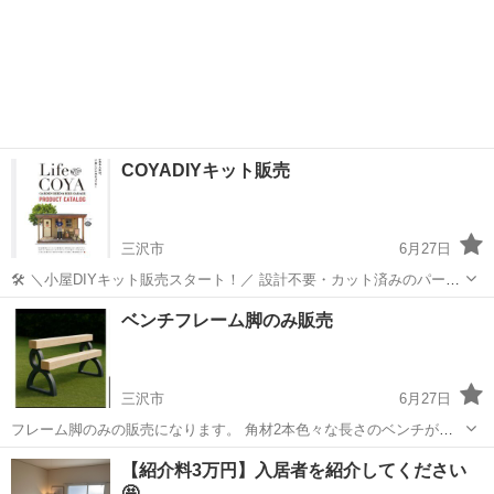
COYADIYキット販売
三沢市
6月27日
🛠️ ＼小屋DIYキット販売スタート！／ 設計不要・カット済みのパーツ
がセットになった「組み立て式小屋キット」。 配送後すぐに組み立て
青森
三沢市
その他
DIY
ベンチフレーム脚のみ販売
スタートできます！ 用途やサイズもカスタムOK。 * 「庭にもうひと
つの居場所を。」 木の...
三沢市
6月27日
フレーム脚のみの販売になります。 角材2本色々な長さのベンチが作
れます。 カラーも好みの色で塗れます。 気になった方はお問い合わせ
青森
三沢市
その他
【紹介料3万円】入居者を紹介してください
ください。
🤩