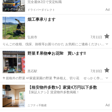
完全週休2日で安定転職
Ad
ドライバーダイレクト
畑工事承ります
弘前市
7月11日
りんごの改植、伐採、抜根等お困りのかた お気軽にご連絡ください。
お見積りは無料です。
青森
弘前市
その他
無料
野菜🥬果物🍓お花🌺 買います‼️
黒石駅
7月10日
🥦規格外の野菜 🍉家庭菜園の野菜 💐鉢植え、切り花 せっかく作っ
た野菜なので、規格外でも趣味の家庭菜園でもかまいません。 買取り
青森
黒石市
黒石駅
その他
【格安物件多数✨】家賃4万円以下多数
します‼️ 詳しくは、お問い合わせ下さい。 よろしくお願いします😊
【保証人ナシ】賃貸物件多数掲載！
Ad
ニフティ不動産