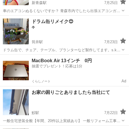
新青森駅
7月25日
車のエアコンぬるくないですか？ 青森市内でしたら出張エアコンガス
補充致します！ 車種、状態によって補充量が変わるので、料金は3000
青森
青森市
新青森駅
その他
ドラム缶リメイク😊
円〜になっております！
筒井駅
7月23日
ドラム缶で、チェア、テーブル、プランターなど製作してます。s.k
trustと申します！！ 興味のある方はお気軽にお声掛けください！ 金額
青森
青森市
筒井駅
その他
MacBook Air 13インチ 0円
などは製作する物によって変わるので要相談でお願いします🙇 他、雪
抽選でプレゼント！応募は1分
庇止め、金物解体など、...
Ad
くらしノート
お家の困りごとありましたら当社にて
鮫駅
7月22日
一般住宅塗装全般【年間、20件以上実績あり】 一般リフォーム工事、
雨漏り、軒天、雨樋など 家電取付け作業 介護用品取付け作業 左官工
青森
八戸市
鮫駅
その他
無料