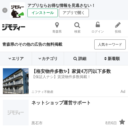
アプリならお得な情報を見逃さない！
インストール
アプリで開く
青森県
検索
ログイン
投稿
青森県のその他の広告の無料掲載
人気キーワード
エリア
カテゴリ
詳細
新着順
【格安物件多数✨】家賃4万円以下多数
【保証人ナシ】賃貸物件多数掲載！
Ad
ニフティ不動産
ネットショップ運営サポート
黒石市
8月6日