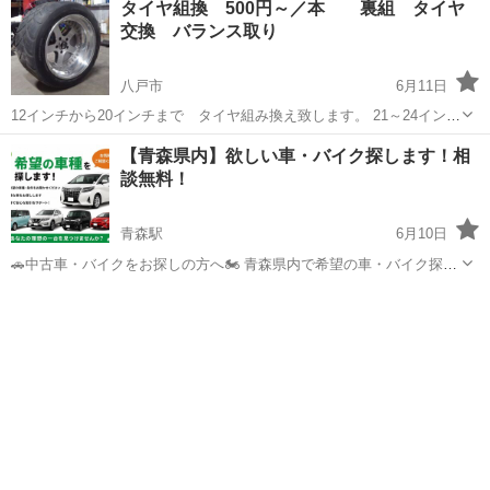
タイヤ組換 500円～／本 裏組 タイヤ
業の代表者様 大歓迎！ 名刺・ショップカード・ポイントカー
交換 バランス取り
ド、、、 印刷...
八戸市
6月11日
12インチから20インチまで タイヤ組み換え致します。 21～24インチ
は要相談願います。 組み換え基本料金は 一本500円～ その他 廃
青森
八戸市
その他
タイヤ
【青森県内】欲しい車・バイク探します！相
タイヤは一本500円 バランスは一本500円～ となりますので相...
談無料！
青森駅
6月10日
🚗中古車・バイクをお探しの方へ🏍️ 青森県内で希望の車・バイク探し
のお手伝いをします！ 「欲しい車種が見つからない」 「予算内で探し
青森
青森市
青森駅
その他
無料
たい」 「4WDや軽トラが欲しい」 「できるだけ安く購入したい」 そ
んな方はお気軽にご...