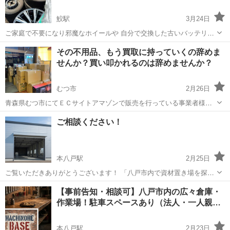
鮫駅
3月24日
ご家庭で不要になり邪魔なホイールや 自分で交換した古いバッテリー
（車用や重機用）など 買取りしますのでお気軽に御連絡下さい！ バイ
青森
八戸市
鮫駅
その他
その不用品、もう買取に持っていくの辞めま
ク用のバッテリーは買い取り出来ませんので宜しくお願いします！ 不
せんか？買い叩かれるのは辞めませんか？
要なお車など有りました...
むつ市
2月26日
青森県むつ市にてＥＣサイトアマゾンで販売を行っている事業者様、
個人様、副業で行っている方を対象にＦＢＡ（フルフィルメントバイ
青森
むつ市
その他
買取
ご相談ください！
アマゾン）納品代行を行っております。また、他ＥＣサイトにて出品
代行も行っているパートナープランニング...
本八戸駅
2月25日
ご覧いただきありがとうございます！ 「八戸市内で資材置き場を探し
てるけど、ネットに全然物件が出ない…」 「トラックが横付けできる
青森
八戸市
本八戸駅
その他
物件
【事前告知・相談可】八戸市内の広々倉庫・
作業場が欲しい…」 「車やバイクをいじれる屋内の秘密基地が欲し
作業場！駐車スペースあり（法人・一人親…
い…」 そんな「倉庫・ガレージ難...
本八戸駅
2月23日