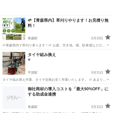
🌱【青森県内】草刈りやります！お見積り無
料！
青森駅
6月10日
🌱青森県内で草刈り承ります！🌱 お庭、空き地、畑、駐車場などの草
刈りでお困りではありませんか？ 「忙しくて時間がない」 「草が伸び
青森
青森市
青森駅
その他
タイヤ組み換え
すぎて手が付けられない」 「高齢で作業が大変」 そんな方はお気軽に
ご相談ください！ ✅...
平賀駅
5月31日
タイヤ組み替え作業、タイヤ交換お安く作業いたします。 ※ あまり古
いタイヤはお断りします 組み替え 4本 12～13インチ 2000 14～17イ
青森
平川市
平賀駅
その他
タイヤ
御社商材の導入コストを「最大90%OFF」に
ンチ 4000 18〜20インチ 5000〜 扁平も可能です。 エアバルブ...
する助成金連携
青森駅
5月31日