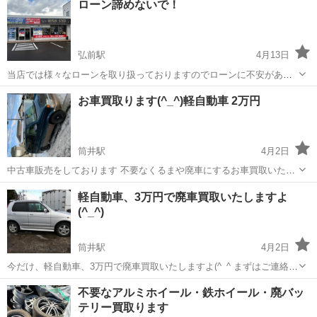
ローン諦めないで！
弘前駅
4月13日
当店では様々なローンを取り扱っておりますのでローンに不安がある
かた全力サポートします💪 単身家庭、債務整理をしたことのある方で
青森
弘前市
弘前駅
その他
買取
お車買取ります(^_^)軽自動車 2万円
も気軽にご相談できる自社ローン対応の車屋です☺️ 無理のないプラン
でお客様のご希望に近いお車を一緒...
筒井駅
4月2日
中古車販売をしております 不要なくるまや廃車にするお車買取いたし
ます 引取無料 廃車手続き無料 軽自動車20000円〜 乗用車 40000
青森
青森市
筒井駅
その他
廃車
軽自動車、3万円で廃車買取いたしますよ
円〜 ワンボックスカー60000円〜 車検の残りや状態によって金額変わ
(^_^)
ります、 お気...
筒井駅
4月2日
今だけ、軽自動車、3万円で廃車買取いたしますよ(^_^ まずはご連絡く
ださい！
青森
青森市
筒井駅
その他
廃車
不要なアルミホイール・鉄ホイール・廃バッ
テリー買取ります