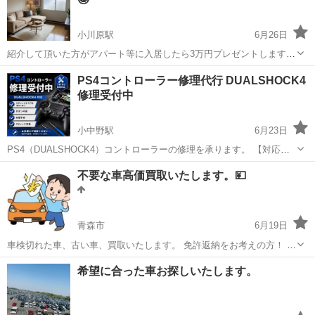
小川原駅
6月26日
紹介して頂いた方がアパート等に入居したら3万円プレゼントします🎁
ぜひ紹介してください😆 場所 七戸町上屋田24-5 ハイツ21など
青森
十和田市
小川原駅
その他
PS4コントローラー修理代行 DUALSHOCK4
修理受付中
小中野駅
6月23日
PS4（DUALSHOCK4）コントローラーの修理を承ります。 【対応内
容】 ・スティックドリフト（勝手に動く） ・スティック交換 ・ボタ
青森
八戸市
小中野駅
その他
不要な車高価買取いたします。💴
ン不良 ・十字キー不良 ・充電不良 ・その他不具合 修理内容によって
料金が異なりま...
青森市
6月19日
車検切れた車、古い車、買取いたします。 免許返納をお考えの方！ 返
納した後、車をどうしたら良いか？ 困っていませんか？ 乗らなくなっ
青森
青森市
その他
買取
希望に合った車お探しいたします。
てしまったお車、是非買わせてください！ また買い替えの時、下取り
査定が安くて悩ま...