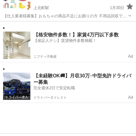
上北町駅
1月30日
【仕入業者様募集】おもちゃの商品不足にお困りの方 不用品回収で手
に入れたおもちゃをお売りします。 在庫不足・商品不足の方ご連絡下
青森
平川市
上北町駅
その他
無料
さい。 【納品価格】 おもちゃ(Aランク) →3000点/30万円 おもち
ゃ(Bランク)...
【格安物件多数！】家賃4万円以下多数
【保証人ナシ】賃貸物件多数掲載！
Ad
ニフティ不動産
【未経験OK🚚】月収30万↑中型免許ドライバ
ー募集
完全週休2日で安定転職
Ad
ドライバーダイレクト