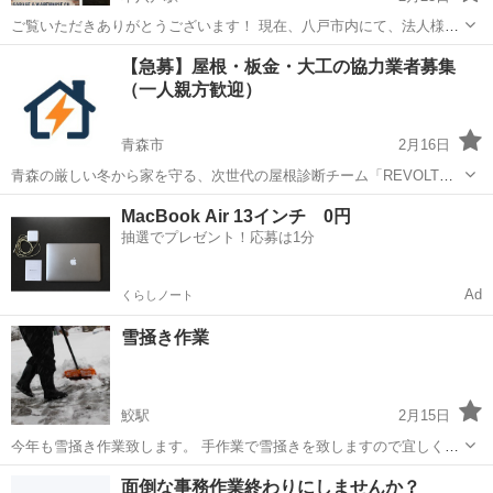
ご覧いただきありがとうございます！ 現在、八戸市内にて、法人様や
個人事業主様、または趣味の空間をお探しの方に向けた「事業用倉
青森
八戸市
本八戸駅
その他
ガレージ
【急募】屋根・板金・大工の協力業者募集
庫・作業場・大型ガレージ」の賃貸準備（取得・リニューアル準備）
（一人親方歓迎）
を進めております。 正式な募集開始...
青森市
2月16日
青森の厳しい冬から家を守る、次世代の屋根診断チーム「REVOLT」
です。 現在、青森市内での「無料訪問診断」の急増に伴い、現場での
青森
青森市
その他
無料
MacBook Air 13インチ 0円
調査同行や施工を担っていただけるプロのパートナー様（一人親方・
抽選でプレゼント！応募は1分
工務店様）を募集しています。 ...
Ad
くらしノート
雪掻き作業
鮫駅
2月15日
今年も雪掻き作業致します。 手作業で雪掻きを致しますので宜しくお
願いします。 また、見積り価格は現場を拝見してからになります。
青森
八戸市
鮫駅
その他
面倒な事務作業終わりにしませんか？