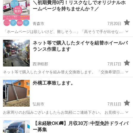
＼初期費用0円！リスクなしでオリジナルホ
事 内装工事 水道工事 基礎工事 土木工事 草刈り作業。 一般廃棄物
ームページを持ちませんか？／
建物解体工事 棚の取り...
青森市
7月20日
「ホームページは欲しいけど、難しそう…」「高そうで手が出せな
い…」 そんな方に大人気の“まるっとおまかせホームページ制作サービ
青森
青森市
その他
無料
ネット等で購入したタイヤを組替ホイールバ
ス”です！ こんな方におすすめ！ 新しくお店をオープンした方 自社サ
ランス作業します
イトをリニューアル...
西津軽郡
7月17日
ネット等で購入したタイヤを組み替え交換致します。 「交換希望日、
時間、タイヤサイズ、タイヤ名、ホイールの状況、本数、その他要
青森
西津軽郡
その他
タイヤ
外構工事致します。
望」をお問い合わせ下さい。 そののち返答致し作業日時間を決めま
す。 希望日指定時間に自宅に...
弘前市
7月11日
お家周りのお悩みございましたらお気軽にご連絡下さい。 お見積りは
無料です。
青森
弘前市
その他
無料
【未経験OK🚚】月収30万↑中型免許ドライバ
ー募集