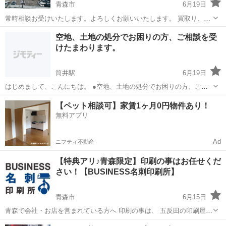
青森市
6月19日
常時相談お受けいたします。よろしくお願いいたします。 買取り、下
取りも頑張ります。出張見積り承ります。 買取最低保証 軽自動車
青森
青森市
その他
買取
空地、土地の処分でお困りの方、ご相談を受
20000円 乗用車 40000円
けたまわります。
筒井駅
6月19日
はじめまして、こんにちは。 ●空地、土地の処分でお困りの方、ご相
談を受けたまわります。 ●専門の担当者が親切に対応いたします。 ●
青森
青森市
筒井駅
その他
無料
【ペット相談可】家賃1ヶ月0円物件あり！
対応エリア→青森県全域 ●相談料→無料です ●お気軽にお問い合わせ
無料アプリ
してください。
Ad
ニフティ不動産
【特典アリ♪青森限定】印刷の事はお任せくだ
さい！【BUSINESS名刺印刷所】
青森市
6月15日
青森で会社・お店を営まれている方へ 印刷の事は、 五反田の印刷屋
【BUSINESS名刺印刷所】にお任せください！ 個人事業主様、新規開
青森
青森市
その他
名刺