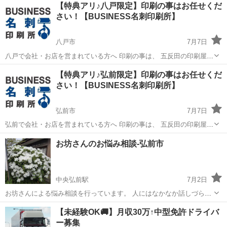
【特典アリ♪八戸限定】印刷の事はお任せくだ
さい！【BUSINESS名刺印刷所】
八戸市
7月7日
八戸で会社・お店を営まれている方へ 印刷の事は、 五反田の印刷屋
【BUSINESS名刺印刷所】にお任せください！ 個人事業主様、新規開
青森
八戸市
その他
名刺
【特典アリ♪弘前限定】印刷の事はお任せくだ
業の代表者様 大歓迎！ 名刺・ショップカード・ポイントカー
さい！【BUSINESS名刺印刷所】
ド、、、 印刷...
弘前市
7月7日
弘前で会社・お店を営まれている方へ 印刷の事は、 五反田の印刷屋
【BUSINESS名刺印刷所】にお任せください！ 個人事業主様、新規開
青森
弘前市
その他
名刺
お坊さんのお悩み相談-弘前市
業の代表者様 大歓迎！ 名刺・ショップカード・ポイントカー
ド、、、 印刷...
中央弘前駅
7月2日
お坊さんによる悩み相談を行っています。 人にはなかなか話しづらい
ことや、頭の中で整理できずにモヤモヤしていることを、そのまま言
青森
弘前市
中央弘前駅
その他
夫婦
【未経験OK🚚】月収30万↑中型免許ドライバ
葉にしてみませんか。 人間関係、夫婦・家族の問題、仕事の悩み、将
ー募集
来への不安、気持ちの落ち込みなど...