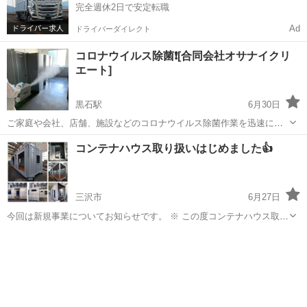
完全週休2日で安定転職
Ad
ドライバーダイレクト
コロナウイルス除菌❗️[合同会社オサナイクリ
エート]
黒石駅
6月30日
ご家庭や会社、店舗、施設などのコロナウイルス除菌作業を迅速に格
安で行います。見積りは無料ですので、お気軽にお問い合わせ下さ
青森
黒石市
黒石駅
その他
無料
コンテナハウス取り扱いはじめました👍
い。 ホームページ https://osanai-create.jp/
三沢市
6月27日
今回は新規事業についてお知らせです。 ※ この度コンテナハウス取り
扱いはじめました。 木造の家ももちろんいいんですがちょっと人とは
青森
三沢市
その他
コンテナハウス
違う カッコいいハウスに住んでみませんか？ ※ ハウスだけじゃなく
トランクルーム、 ガレージ、...