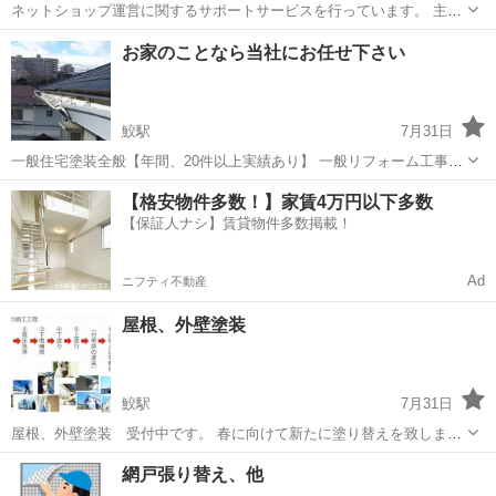
ネットショップ運営に関するサポートサービスを行っています。 主な
内容： ・商品情報の登録作業 ・商品ページの作成補助 ・掲載内容の
青森
黒石市
その他
お家のことなら当社にお任せ下さい
確認 ・ネットショップ運営に関するサポート 在宅で対応可能な作業で
す。 ...
鮫駅
7月31日
一般住宅塗装全般【年間、20件以上実績あり】 一般リフォーム工事、
雨漏り、軒天、雨樋など 家電取付け作業 介護用品取付け作業 左官工
青森
八戸市
鮫駅
その他
無料
【格安物件多数！】家賃4万円以下多数
事 内装工事 水道工事 草刈り作業。 建物解体工事 棚の取り付け作業
【保証人ナシ】賃貸物件多数掲載！
小屋解体。 ガレージ工...
Ad
ニフティ不動産
屋根、外壁塗装
鮫駅
7月31日
屋根、外壁塗装 受付中です。 春に向けて新たに塗り替えを致しませ
んか？ 無料にて見積作成致します。
青森
八戸市
鮫駅
その他
外壁塗装
網戸張り替え、他