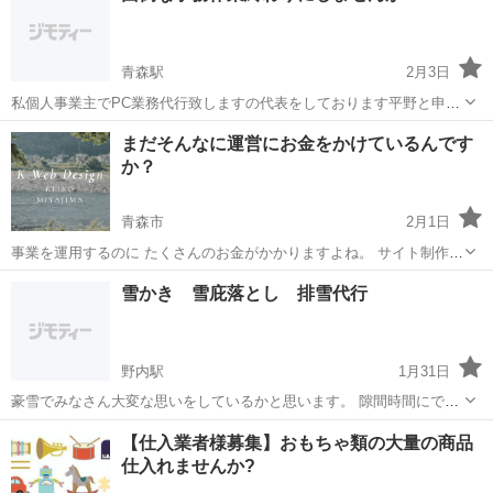
青森駅
2月3日
私個人事業主でPC業務代行致しますの代表をしております平野と申し
ます。 事業内容につきましてはデータ入力やポスター制作、名刺作成
青森
青森市
青森駅
その他
ポスター
まだそんなに運営にお金をかけているんです
などを承っております。 下記が私のウェブサイトになります。 興味が
か？
御座いましたら見て頂けま...
青森市
2月1日
事業を運用するのに たくさんのお金がかかりますよね。 サイト制作に
お金をかけたくない人必見！！ ★最近起業を考えている方 ★ホームペ
青森
青森市
その他
無料
雪かき 雪庇落とし 排雪代行
ージ制作を考えていて資金をかけたくないオーナー ★集客をしたい 高
い...
野内駅
1月31日
豪雪でみなさん大変な思いをしているかと思います。 隙間時間にでも
お手伝いできたらと思い、投稿致しました 雪かき 雪庇落とし 排雪
青森
青森市
野内駅
その他
料金
【仕入業者様募集】おもちゃ類の大量の商品
行います その他ご要望等と、料金についてはご相談ください。 事
仕入れませんか?