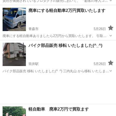
貴社が展開されているプロダクトの販売において、 「顧客の導入コス
トを大幅に下げ、成約率を向上させる」 アライアンスのご提案になり
青森
青森市
青森駅
その他
廃車にする軽自動車2万円買取いたします
ます。 具体的には、弊社の「助成金申請ノウハウ」を貴社商材とセッ
トにすることで、 顧...
青森市
5月26日
廃車にする軽自動車ありましたら2万円から買取いたします。 引取無
料 廃車手続き無料 青森市弘前市黒石市その近辺引き取り無料で積載車
青森
青森市
その他
廃車
バイク部品販売 移転 いたしました(^_^)
で伺います。 普通車なども買取できますのでご相談していただければ
と思います
筒井駅
5月26日
バイク部品販売 移転 いたしました(^_^) 三内丸山 から移転 いたしまし
た まだ準備中ですが プレオープンということで 場所は 青森市新町野
青森
青森市
筒井駅
その他
プレオープン
薄井2 1階です 定休日は月曜日 木曜日です 度々移転していますが これ
で最後か...
軽自動車 廃車2万円で買取ます