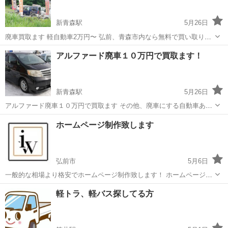
新青森駅
5月26日
廃車買取ます 軽自動車2万円〜 弘前、青森市内なら無料で買い取りに
伺います
青森
青森市
新青森駅
その他
廃車
アルファード廃車１０万円で買取ます！
新青森駅
5月26日
アルファード廃車１０万円で買取ます その他、廃車にする自動車あり
ましたら1万円から買取いたします。 廃車手続き無料！ 引き取り無料
青森
青森市
新青森駅
その他
無料
ホームページ制作致します
で積載車で伺います。 普通車なども買取できますのでご相談していた
だければと思います 軽自動...
弘前市
5月6日
一般的な相場より格安でホームページ制作致します！ ホームページを
作って今以上の集客や信頼獲得に活用しませんか？ 詳しくはサイトを
青森
弘前市
その他
ホームページ制作
軽トラ、軽バス探してる方
参照願います https://iweb64.wixsite.com/iweb ご...