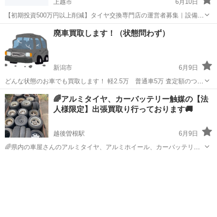
上越市
6月10日
【初期投資500万円以上削減】タイヤ交換専門店の運営者募集｜設備付
き｜保管顧客200組引継ぎ可 新潟県上越市で営業している「タイヤの
新潟
上越市
その他
廃車買取します！（状態問わず）
ヤマシタ」の運営者を募集しています。 現在営業中のタイヤ交換専門
店です。 ...
新潟市
6月9日
どんな状態のお車でも買取します！ 軽2.5万 普通車5万 査定額のつか
なかったお車でも上記金額で買取します！ 気軽にメッセージくださ
新潟
新潟市
その他
買取
🌈アルミタイヤ、カーバッテリー触媒の【法
い！
人様限定】出張買取り行っております🚚
越後曽根駅
6月9日
🌈県内の車屋さんのアルミタイヤ、アルミホイール、カーバッテリ
ー、触媒等を出張買取りさせて頂いております。 □弊社では🛞再利用
新潟
新潟市
越後曽根駅
その他
タイヤ
できるアルミタイヤはスクラップの値段プラスタイヤ代で買い取り出
来ます。 又再利用不可のスクラップア...