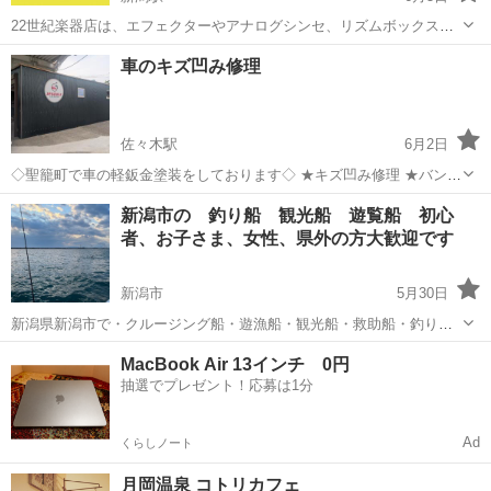
22世紀楽器店は、エフェクターやアナログシンセ、リズムボックス等
の電子楽器類を中心に買取・中古販売・修理・改造等をやってます。
新潟
新潟市
新潟駅
その他
買取
車のキズ凹み修理
創業してから15年、今までに1万台以上の修理・メンテや中古販売実績
あり。ぜひお気軽にお問い合わせく...
佐々木駅
6月2日
◇聖籠町で車の軽鈑金塗装をしております◇ ★キズ凹み修理 ★バンパ
ー交換etc ★ボディコーティング ★ヘッドライト黄ばみ除去クリア塗
新潟
北蒲原郡
佐々木駅
その他
新潟市の 釣り船 観光船 遊覧船 初心
装スモーク塗装 ★保険修理 ※フレーム修正必要な修理はお受けしてま
者、お子さま、女性、県外の方大歓迎です
せん ※支払い方法は...
新潟市
5月30日
新潟県新潟市で・クルージング船・遊漁船・観光船・救助船・釣り
船・遊覧船・作業船・チャーター船・監視船・漁船・回航・船舶、ボ
新潟
新潟市
その他
釣り船
MacBook Air 13インチ 0円
ート操縦船長代行・警戒船・船上パーティー・水中撮影（水中ドロー
抽選でプレゼント！応募は1分
ン） ・障がい者専用船・ルアー船 等.....
Ad
くらしノート
月岡温泉 コトリカフェ