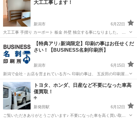
大工工事します！
新潟市
6月22日
大工工事 手摺り カーポート 板金 外壁 独立する事になりました。 写
真はリフォーム一覧です。 家の事で困った事、これってどうなの？相
新潟
新潟市
その他
カーポート
【特典アリ♪新潟限定】印刷の事はお任せくだ
談などでもあれば何でもしてみて下さい(^｡^) 答えられる範囲で回答し
さい！【BUSINESS名刺印刷所】
ます？ 価格も自分...
新潟市
6月15日
新潟で会社・お店を営まれている方へ 印刷の事は、 五反田の印刷屋
【BUSINESS名刺印刷所】にお任せください！ 個人事業主様、新規開
新潟
新潟市
その他
名刺
トヨタ、ホンダ、日産など不要になった車高
業の代表者様 大歓迎！ 名刺・ショップカード・ポイントカー
価買取！
ド、、、 印刷...
新発田駅
6月12日
ご覧いただきありがとうございます♪ 不要になった車を高く買い取ら
せてください！ 状態は、問いません！ 書類がなくても！ 鍵がなくて
新潟
新発田市
新発田駅
その他
買取
も！ 自走できなくても！ トラックバスももちろん！ 現金手渡し！！
振り込みも可能！！ ...