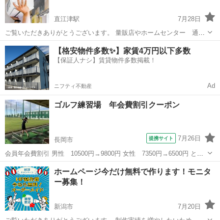
直江津駅
7月28日
ご覧いただきありがとうございます。 量販店やホームセンター 通販
などで購入されたエアコン取付いたします。 購入先で取付がほとんど
新潟
上越市
直江津駅
その他
【格安物件多数✨】家賃4万円以下多数
ですが、 この時期なかなかすぐに取付てもらえないケースがある様で
【保証人ナシ】賃貸物件多数掲載！
す。 2、3...
Ad
ニフティ不動産
ゴルフ練習場 年会費割引クーポン
7月26日
提携サイト
長岡市
会員年会費割引 男性 10500円→9800円 女性 7350円→6500円 と大
変お得なクーポンです！！ クーポン画面を店舗にご提示のうえご利用
新潟
長岡市
その他
ホームページ今だけ無料で作ります！モニタ
ください。 250ヤード天然芝のゆとりの空間で、人目を気にせず自分
ー募集！
のペースで打...
新潟市
7月20日