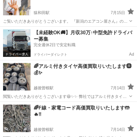
猿和田駅
7月15日
ご覧いただきありがとうございます。 『新潟のエアコン屋さん』の本
間と申します。 エアコンの取付、取外し、移設工事を行っておりま
新潟
五泉市
猿和田駅
その他
めだか
【未経験OK🚚】月収30万↑中型免許ドライバ
す。 ◆料金目安(税込)◆ エアコン取付 １台 ¥19,800〜 エアコン
ー募集
取外し １台 ...
完全週休2日で安定転職
Ad
ドライバーダイレクト
🌈アルミ付きタイヤ高価買取りいたします🛞
💰✨
越後曽根駅
7月14日
閲覧いただきありがとうございます😆✨✨ 弊社ではアルミ付きタイヤ
の 高価買い取りをしております💪🔥💪 今年に入り一般の方からのアル
新潟
新潟市
越後曽根駅
その他
タイヤ
🌈F線・家電コード高価買取りいたします🤲
ミタイヤ お持ち込みが日々増えております🎉🎊 県内全域を買い取り対
🔥‼️
象としておりますので大...
越後曽根駅
7月14日