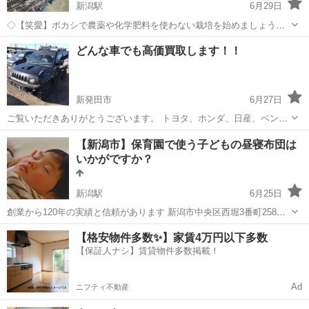
新潟駅
6月29日
◇【笑愛】ボカシで農薬や化学肥料を使わない栽培を始めましょう。
プランタでも鉢植えでも、畑でも田圃でも栽培する場所を選ばな
新潟
新潟市
新潟駅
その他
どんな車でも高価買取します！！
い「万能たい肥」 ≪有機JAS肥料名「活菌態【笑愛】ボカシ」は
有機JAS栽培を誰にでも出来...
新発田市
6月27日
ご覧いただきありがとうございます。 トヨタ、ホンダ、日産、ベン
ツ、プジョー、BMW どんな車でも高価買取します。 もちろん状態
新潟
新発田市
その他
買取
【新潟市】保育園で使う子どもの昼寝布団は
は、問いません！！ 不要なものをお金に変えてください！！ レッカー
いかがですか？
代、書類手続き 全て無料...
新潟駅
6月25日
創業から120年の実績と信頼があります 新潟市中央区西堀3番町258番
地の 『ふとんの竹田』です。 保育園のお昼寝で使う2歳～6歳児用の
新潟
新潟市
新潟駅
その他
料金
【格安物件多数✨】家賃4万円以下多数
昼寝布団は、いかがですか？ ※色違いはありません。 写真を参考に
【保証人ナシ】賃貸物件多数掲載！
し...
Ad
ニフティ不動産