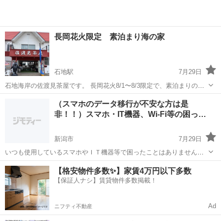
長岡花火限定 素泊まり海の家
石地駅
7月29日
石地海岸の佐渡見茶屋です。 長岡花火8/1〜8/3限定で、素泊まりのみ
海の家解放します。 満員になり次第、終了します。 3日間共に、
新潟
柏崎市
石地駅
その他
（スマホのデータ移行が不安な方は是
18:00〜翌10:00まで シャワー、トイレ付き 大広間に素泊まりとなりま
非！！）スマホ・IT機器、Wi-Fi等の困っ…
す。 ※寝具等は...
新潟市
7月29日
いつも使用しているスマホやＩＴ機器等で困ったことはありません
か？ お客様の元へ訪問しトラブルを解決します。 スマホ以外にもイン
新潟
新潟市
その他
無料
【格安物件多数✨】家賃4万円以下多数
ターネット回線やPC関連のトラブルに対応します。 個人法人様等広く
【保証人ナシ】賃貸物件多数掲載！
対応しております。 まず...
Ad
ニフティ不動産