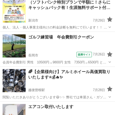
（ソフトバンク特別プランで半額に！さらに
キャッシュバック有！生涯無料サポート付…
新潟市
7月29日
個人、法人・個人事業主様向けの料金診断を無料にて行います！！ 弊
社では、個人向けの格安料金プランや法人・個人事業様向けのソフト
新潟
新潟市
その他
無料
ゴルフ練習場 年会費割引クーポン
バンク特別料金プランを取り扱っています。 弊社はソフトバンクの正
規代理店です。私どもが提供...
7月26日
提携サイト
長岡市
会員年会費割引 男性 10500円→9800円 女性 7350円→6500円 と大
変お得なクーポンです！！ クーポン画面を店舗にご提示のうえご利用
新潟
長岡市
その他
🌈【企業様向け】アルミホイール高価買取り
ください。 250ヤード天然芝のゆとりの空間で、人目を気にせず自分
いたします⭐️💰🔥✨
のペースで打...
越後曽根駅
7月28日
閲覧いただきありがとうございます😆✨✨ 弊社では車屋さん・ガソリ
ンスタンド・解体屋さん等の企業様のアルミホイールを高価買い取り
新潟
新潟市
越後曽根駅
その他
アルミホイール
エアコン取付いたします
させていただきます✊🏻‎🔥💪 👦🏻持っていくのがめんどくさい 👨即日
現金化したい 等様々なお悩...