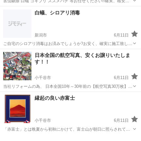
害虫駆除 白蟻 ゴキブリ スズメバチ 等お任せください!!確実、格安に
施工させていただきます。 経験17年、多くの業者様から施工業として
新潟
新潟市
その他
スズメバチ
白蟻、シロアリ消毒
お客様、個人様と接して来ましたが、聞くとかなりの金額！直接連絡
頂ければ喜んで頂けるかと思...
新潟市
6月11日
ご自宅のシロアリ消毒はお済みでしょうか?お安く、確実に施工致しま
す。経験は10年以上のベテランですので安心してお任せください。金
新潟
新潟市
その他
日本全国の航空写真、安くお譲りいたしま
額は広さによりますが大体50000〜70000以内で可能です。
す！！
小千谷市
6月11日
当社リフォームの為、 日本全国10年～30年前の【航空写真30万枚】を
お安くお譲り致します。 大きさ：半切（356mm:432㎜）です。 量：
新潟
小千谷市
その他
ホームページ
縁起の良い赤富士
２ｔロング箱バン又は、４ｔ箱バンのトラックが必要となります。 通
常...
小千谷市
6月11日
「赤富士」とは晩夏から初秋にかけて、富士山が朝日に照らされて赤
く染まる珍しい現象。とても縁起の良い物です。子宝に恵まれる・商
新潟
小千谷市
その他
子宝