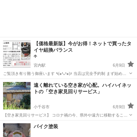
【価格最新版】今がお得！ネットで買ったタ
イヤ組換バランス
宮内駅
6月9日
ご覧頂き有り難う御座います ٩(๑❛ᴗ❛๑)۶ 当店は完全予約制 まず始めに..
タイヤは個人で購入した方が断然お得なんですよー(● ˃̶͈̀ロ˂̶͈́)੭ु⁾⁾ 更に
新潟
長岡市
宮内駅
その他
タイヤ
遠く離れている空き家が心配。ハイハイネッ
お客様の評価は相場の半分くらいと好評のうちのお店を上手...
トの「空き家見回りサービス」
小千谷市
6月9日
【空き家見回りサービス】 コロナ禍の今、県外や遠方に移動すること
が少し難しい昨今。 「遠く離れた空家が心配...。でも自分では見に行
新潟
小千谷市
その他
無料
バイク塗装
くこともできないなぁ。」 空家が心配でお困りの方。 ハイハイネット
が皆様に代わっ...