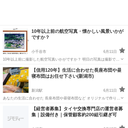
売繁盛・風水では東から東南に赤いインテリアを置くと縁起がいいと
も言われています。 玄関・リビング・...
10年以上前の航空写真・懐かしい風景いかが
ですか？
小千谷市
6月11日
10年以上前に撮影した航空写真いかがですか？ 明日の写真は撮影でき
ますが、昨日には戻れません。 懐かしい景色・懐かしい街並み・ 建て
新潟
小千谷市
その他
無料
【信用120年】生活に合わせた長座布団や昼
替えて今はない昔住んでいた家が映った 航空写真お売り致します。 ...
寝布団はお任せ下さい(新潟市)
新潟駅
6月11日
あなたの生活に合わせた 長座布団や昼寝布団など オリジナルで作りま
せんか？ 創業から120年の実績と信頼があります 新潟市中央区西堀3
新潟
新潟市
新潟駅
その他
【経営者募集】タイヤ交換専門店の運営者募
番町258番地の 『ふとんの竹田』です。 座布団じゃ～短くて長い座布
集｜設備付き｜保管顧客約200組引継ぎ可
団...