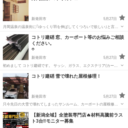
新発田市
5月27日
月岡温泉の温泉街に｢ゆっくり羽を伸ばしてくつろいで欲しい｣と言う
気持ちでOPENしたCotori Cafe 本格的な紅茶を専門とし有名バリスタ
新潟
新発田市
その他
コトリ建硝 窓、カーポート等のお悩みご相談
監修の珈琲、手作りケーキ各種、新潟県産ブランド豚｢甘豚｣を使用し
ください。
たシチューラ...
新発田市
5月27日
初めまして コトリ建硝です。 サッシ、ガラス、エクステリア(カーポ
ート、テラス、風除室、手すり等)キッチン取り付け等何でもご相談く
新潟
新発田市
その他
カーポート
コトリ建硝 雪で壊れた屋根修理！
ださい！ 私どもは主にLIXIL製品全般の取り付けを行っている施行業者
です！(他メーカーも...
新発田市
5月27日
只今先日の大雪で壊れてしまったサンルーム、カーポートの屋根修理
が増えています。 パネルのみの交換、部品修理、新品への交換、補強
新潟
新発田市
その他
サンルーム
【新潟全域】全塗装専門店🔥材料高騰前ラス
工事、状況に応じてご提案させて頂いております。 まずはお気軽にご
ト3台‼️モニター募集
相談ください！ コトリ建硝 渡邉 亮太