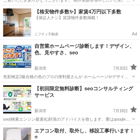
ご覧いただきありがとうございます。 制作実績を増やしたいため、モ
ニターさんを募集しております。 通常100,000円～の制作費を無料に
新潟
新潟市
その他
無料
【格安物件多数✨】家賃4万円以下多数
させて頂きます。 ・ページ数：MAX7ページ ・取材：制作にあたっ...
【保証人ナシ】賃貸物件多数掲載！
Ad
ニフティ不動産
自営業ホームページ診断します！デザイン、
色、見やすさ、seo
新潟市
7月20日
色彩検定2級合格の色のプロの便利屋さんが ホームページやデザイン
のカラー診断し、激安料金にてアドバイスします。 １度のコンサルで
新潟
新潟市
その他
ホームページ
【初回限定無料診断】seoコンサルティング
デザイン、配置、色の使い方、seoなど各種アドバイスを受けられてお
サービス
得です。 一般に自己...
新潟市
7月18日
seo(検索エンジン最適化)対策のアドバイスを致します。要はgoogleな
どの検索で上位にきやすくなります。 自己流でやってる方も、１か月
新潟
新潟市
その他
無料
エアコン取付、取外し、移設工事行います！
プロのアドバイスを受けてｈｐ修正すれば検索上有利になる可能性が
高いのでお勧め...