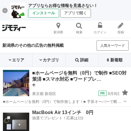
アプリならお得な情報を見逃さない！
インストール
アプリで開く
新潟県
検索
ログイン
投稿
新潟県のその他の広告の無料掲載
人気キーワード
エリア
カテゴリ
詳細
新着順
■ホームページを無料（0円）で制作 ■SEO対
策済 ■スマホ対応 ■ワードプレ…
東京都 新宿区
8月9日
■ホームページを無料（0円）で制作致します！■ 予算オーバーで断念
した方も諦めないで下さい。 HP作成費用、ドメイン費用、サーバー費
東京
新宿区
その他
無料
MacBook Air 13インチ 0円
用は一切発生致しません。 初期費用、完全無料の0円で高品質なホー
抽選でプレゼント！応募は1分
ムページが持てます...