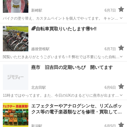
新崎駅
6月7日
バイクの塗り替え、カスタムペイントを個人でやってます。 キャンデ
ィーカラーやパールカラー、ラメ塗装やってみたいカラーがありまし
新潟
新潟市
新崎駅
その他
🌈自転車買取りいたします🉐✨‼️
たらぜひコメント下さい。 色や車種によって値段が異なります！
越後曽根駅
6月7日
閲覧いただきありがとうございます💪✨‼️ 弊社では不要になった自転車
を 買取りさせていただいております🚲✨ 👩どこに処分を頼めばいいん
新潟
新潟市
越後曽根駅
その他
買取
燕市 旧吉田の定期いちび 開いてます
だろう？ 👨お金にならないかなぁ？ 等お困りのことがありましたら
是非弊社にお任せく...
北吉田駅
6月6日
11時まではやってます。また、今日のUXのまるどりに燕市が出ます。
どちらかやって（来て）欲しいです。 116katsuビィクトリー ホンマ
新潟
燕市
北吉田駅
その他
エフェクターやアナログシンセ、リズムボッ
天家ラーメン 味一番カレー デリバリーしてますよ
クス等の電子楽器類などを修理・買取して…
新潟駅
6月5日