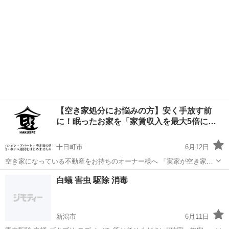
【空き家処分にお悩みの方】安く手放す前
に！眠ったお家を「家賃収入を最大5倍に
す…
十日町市
6月12日
空き家になっている不動産をお持ちのオーナー様へ 「実家が空き家に
なったまま、使い道がない…🤔」 「売りに出そうか迷っているけれ
新潟
十日町市
その他
物件
白蟻 害虫 駆除 消毒
ど、査定が安くて悩む…💧」 「誰も住んでいないのに、固定資産税や
維持費だけがかかって損し...
新潟市
6月11日