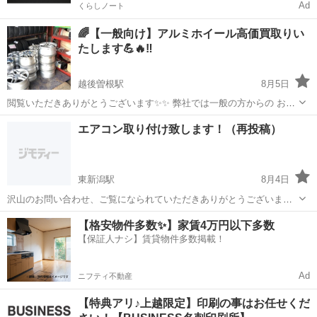
Ad
くらしノート
🌈【一般向け】アルミホイール高価買取りい
たします💪🔥‼️
越後曽根駅
8月5日
閲覧いただきありがとうございます✨✨ 弊社では一般の方からの お持
ち込みによるアルミホイールの高価 買い取りをしております💪😆💪✨
新潟
新潟市
越後曽根駅
その他
アルミホイール
エアコン取り付け致します！（再投稿）
お客様の目の前で 計りで計測しますのでご安心ください🤲🏻´-♡ 即日
現金で買い取りさせ...
東新潟駅
8月4日
沢山のお問い合わせ、ご覧になられていただきありがとうございま
す！こちら電機屋をやらせていただいております。作業などで返信が
新潟
新潟市
東新潟駅
その他
【格安物件多数✨】家賃4万円以下多数
遅くなる事があると思いますが、なるべく早くご返答するように頑張
【保証人ナシ】賃貸物件多数掲載！
りますのでご了承下さい。（他のお客様の工...
Ad
ニフティ不動産
【特典アリ♪上越限定】印刷の事はお任せくだ