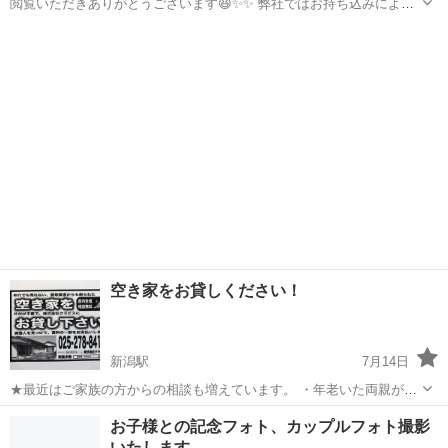
閲覧いただきありがとうございます😆✨✨ 弊社ではお持ち込みによる
家電コード・F線を高価買い取り しております💪🔥💪 単価は日々変動
新潟
新潟市
越後曽根駅
その他
建物
ありますので お気軽にお問い合わせください🤲🏻´-♡ 法人様による大
量のお持ち込みも ...
空き家をお貸しください！
新潟駅
7月14日
★最近はご家族の方からの相談も増えています。 ・年老いた両親が持
っている空き家が心配… ・親がずっと施設に入っており残るであろう
新潟
新潟市
新潟駅
その他
物件
お子様との記念フォト、カップルフォト撮影
家が心配… 以下のような空き家があったら連絡をください！ または教
いたします。