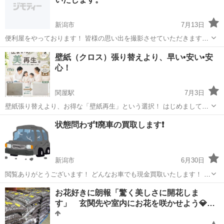
えてく...
新潟市
7月13日
便利屋をやっております！ 皆様の思い出を撮影させていただきます。
記念にいかがでしょうか〜
新潟
新潟市
その他
壁紙（クロス）張り替えより、早い•安い•安
心！
関屋駅
7月3日
壁紙張り替えより、お得な「壁紙再生」という選択！ はじめまして！
新潟市を中心に、**壁紙再生（クロスリフォーム）**を行っています。
新潟
新潟市
関屋駅
その他
壁紙
状態問わず❗️廃車の買取します❗️
「壁紙が汚れてきた…」 「張り替えは高い…」 「退去前・入居前の費
用を抑えたい！」 ...
新潟市
6月30日
閲覧ありがとうございます！ どんなお車でも現金買取いたします！ 大
手中古車買取店などでは査定額がつかず廃車となってしまったお車で
新潟
新潟市
その他
買取
お花好きに朗報「驚く美しさに開花しま
も買取可能！ ご要望であればご売却後の抹消登録完了後の証明書もお
す」 玄関先や室内にお花を咲かせよう💎業
出しできます。 ...
務…