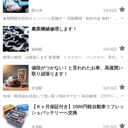
郡山市
5月21日
★期間限定特別キャンペーン実施中！ 初期費用・制作代金 無料！ 月
額管理費: ¥6,000 (ドメイン・レンタルサーバー料金を含む) ＊.com
福島
郡山市
その他
無料
農業機械修理します！
／.netドメインでのご提供となります。.jp／.co.jpドメイ...
福島駅
5月16日
農業の修理、点検致します 耕運機、トラクター、バックホー、草刈
機、 その他農業機械、建設機械修理します！ 基本的にはなんでも修理
福島
福島市
福島駅
その他
料金
値段がつかない！と言われたお車、高価買い
致しますので 料金等気になる方は一度ご連絡下さい！
取り頑張ります！
安達駅
5月15日
地域一番高値を目指して買い取り強化中です！ 軽自動車 2万円〜 小
型車 3万円〜 普通車 4万円〜 SUV、ミニバン 5万円〜 上記は自走
福島
福島市
安達駅
その他
買取
【６ヶ月保証付き】1000円軽自動車リフレッ
可能なボロボロの廃車買い取りの最低目安です。 車検切れ、走らない
シュバッテリーへ交換
車もお気軽にお問い...
安達駅
5月15日