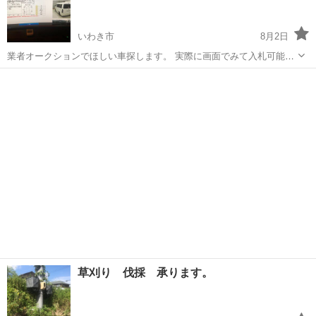
いわき市
8月2日
業者オークションでほしい車探します。 実際に画面でみて入札可能で
す。 落札手数料頂ければ業販価格で購入可能です。 例 車体価格+税
福島
いわき市
その他
オークション
+陸送費+落札手数料です。 車検取得や名義変更等は別になります。
もちろ...
草刈り 伐採 承ります。