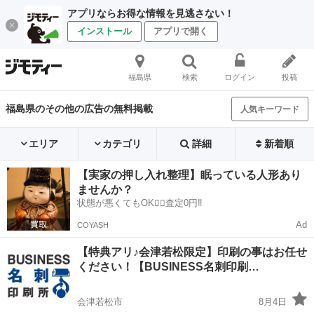
アプリならお得な情報を見逃さない！
インストール
アプリで開く
福島県
検索
ログイン
投稿
福島県のその他の広告の無料掲載
人気キーワード
エリア
カテゴリ
詳細
新着順
【実家の押し入れ整理】眠っている人形あり
ませんか？
状態が悪くてもOK🙆‍♀️査定0円‼️
Ad
COYASH
【特典アリ♪会津若松限定】印刷の事はお任せ
ください！【BUSINESS名刺印刷…
会津若松市
8月4日