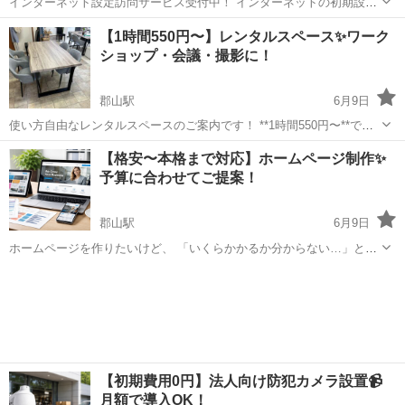
インターネット設定訪問サービス受付中！ インターネットの初期設定
はもちろん、Wi-Fiの設置設定・プリンタ接続設定・パソコンの初期設
福島
郡山市
郡山駅
その他
格安
【1時間550円〜】レンタルスペース✨ワーク
定や各種ソフトインストール等の様々なお困りごと幅広く対応しま
ショップ・会議・撮影に！
す。 スタッフが直接、お...
郡山駅
6月9日
使い方自由なレンタルスペースのご案内です！ **1時間550円〜**で気
軽にご利用いただけます✨ ワークショップや打ち合わせ、撮影など幅
福島
郡山市
郡山駅
その他
料金
【格安〜本格まで対応】ホームページ制作✨
広く対応！ ✔ ワークショップ・教室開催 ✔ 打ち合わせ・ミーティン
予算に合わせてご提案！
グ ...
郡山駅
6月9日
ホームページを作りたいけど、 「いくらかかるか分からない…」とお
悩みではありませんか？ 当サービスでは ご予算に応じて最適なホーム
福島
郡山市
郡山駅
その他
ホームページ制作
ページをご提案します！ ✔ とにかく安く作りたい（格安プラン） ✔
しっかり...
【初期費用0円】法人向け防犯カメラ設置📹
月額で導入OK！