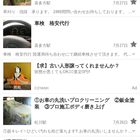
喜多方駅
7月27日
草刈り 伐採 承ります。 24時間問い合わせお待ちしております。 宜
しくお願い致します。
福島
喜多方市
喜多方駅
その他
車検 格安代行
喜多方駅
7月27日
車検 格安代行 陸運局待ち合わせにて継続車検させて頂きます。 代行
手数料 1万円〜 名義変更も可能です。 1万円〜 問い合わせ24時間
福島
喜多方市
喜多方駅
その他
【求】古い人形譲ってくれませんか？
承ります。 宜しくお願い致します。
状態が悪くてもOK🙆‍♀️査定0円‼️
Ad
COYASH
①お車の丸洗いプロクリーニング ②鈑金塗
装 ③プロ施工ボディ磨き上げ
松川駅
7月26日
①超キレイ✨️ひどい汚れも殆ど落ちます‼️ お車の丸洗いしませんか？
プロクリーニング 軽自動車・コンパクトカー 18,000円より シートを
福島
福島市
松川駅
その他