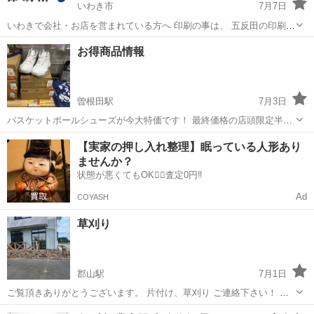
いわき市
7月7日
いわきで会社・お店を営まれている方へ 印刷の事は、 五反田の印刷屋
【BUSINESS名刺印刷所】にお任せください！ 個人事業主様、新規開
福島
いわき市
その他
名刺
お得商品情報
業の代表者様 大歓迎！ 名刺・ショップカード・ポイントカー
ド、、、 印...
曽根田駅
7月3日
バスケットボールシューズが今大特価です！ 最終価格の店頭限定半額
セール開催中です。 在庫限りのため、お早めに！
福島
福島市
曽根田駅
その他
【実家の押し入れ整理】眠っている人形あり
ませんか？
状態が悪くてもOK🙆‍♀️査定0円‼️
Ad
COYASH
草刈り
郡山駅
7月1日
ご覧頂きありがとうございます。 片付け、草刈り ご連絡下さい！ こ
の機会に 断捨離も含め いかがですか？！ 安価で承ります。
福島
郡山市
郡山駅
その他
断捨離