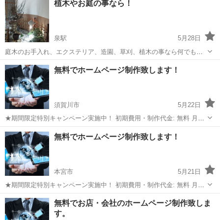
植木やお庭の事なら！
泉駅
5月28日
庭木のお手入れ、エクステリア、造園、草刈、植木の事なら何でもご
相談下さい。 お見積もりは無料なので是非一度お電話下さい。
福島
いわき市
泉駅
その他
草刈
無料でホームページ制作致します！
須賀川市
5月22日
★期間限定特別キャンペーン実施中！ 初期費用・制作代金: 無料 月額
管理費: ¥6,000 (ドメイン・レンタルサーバー料金を含む) ＊.com
福島
須賀川市
その他
無料
無料でホームページ制作致します！
／.netドメインでのご提供となります。 基本ページ数: ５ペー...
本宮市
5月21日
★期間限定特別キャンペーン実施中！ 初期費用・制作代金: 無料 月額
管理費: ¥6,000 (ドメイン・レンタルサーバー料金を含む) ＊.com
福島
本宮市
その他
無料
無料でお店・会社のホームページ制作致しま
／.netドメインでのご提供となります。 基本ページ数: ５ペー...
す。