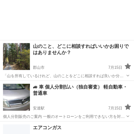
山のこと、どこに相談すればいいかお困りで
はありませんか？
郡山市
7月15日
「山を所有しているけれど、山のことをどこに相談すれば良いか分か
らない。。。」 「自分の持ってる山の価値ってどうなの？」 「売却を
福島
郡山市
その他
🚙 車 個人分割払い（独自審査） 軽自動車・
考えているけれど、相談先が分からない…」 そんな山に関するお悩み
普通車
がございましたら、ご相談くださ...
安達駅
7月15日
個人分割販売のご案内 一般のオートローンをご利用できない方を対象
に、当店独自の審査による個人分割販売を行っています。 過去に支払
福島
二本松市
安達駅
その他
生活保護
エアコンガス
いの遅れがあった方、自己破産・任意整理をされた方、生活保護を受