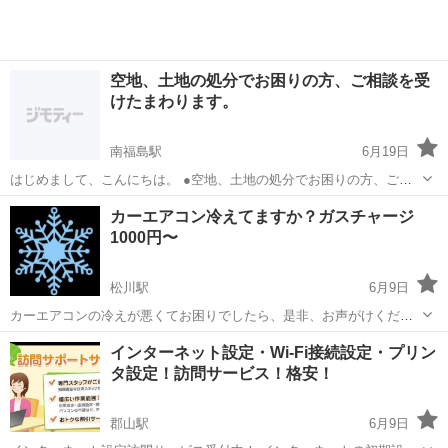
空地、土地の処分でお困りの方、ご相談を受
けたまわります。
南福島駅
6月19日
はじめまして、こんにちは。 ●空地、土地の処分でお困りの方、ご相
談を受けたまわります。 ●専門の担当者が親切に対応いたします。 ●
福島
福島市
南福島駅
その他
無料
カーエアコン冷えてますか？ガスチャージ
対応エリア→福島県全域 ●相談料→無料です ●お気軽にお問い合わせ
1000円〜
してください。
松川駅
6月9日
カーエアコンの冷えが悪くてお困りでしたら、是非、お声がけくださ
い！ ・・・・・・・・・・・・・・・ ⭐️次回から自分でガスを入れた
福島
福島市
松川駅
その他
カーエアコン
インターネット設定・Wi-Fi接続設定・プリン
い方へ YouTubeより詳しく、簡単なやり方をお教えします。 道具は
タ設定！訪問サービス！格安！
Amazon2000円...
郡山駅
6月9日