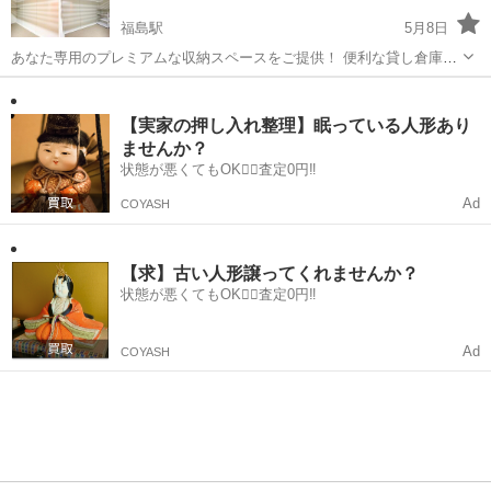
福島駅
5月8日
あなた専用のプレミアムな収納スペースをご提供！ 便利な貸し倉庫に
収納して、ゆとりのある生活を送りませんか？ --------- 猛暑を快適に！
福島
福島市
福島駅
その他
タイプ
真夏の「お部屋スッキリ」キャンペーン実施中 8/31までに新規でご...
【実家の押し入れ整理】眠っている人形あり
ませんか？
状態が悪くてもOK🙆‍♀️査定0円‼️
Ad
COYASH
【求】古い人形譲ってくれませんか？
状態が悪くてもOK🙆‍♀️査定0円‼️
Ad
COYASH