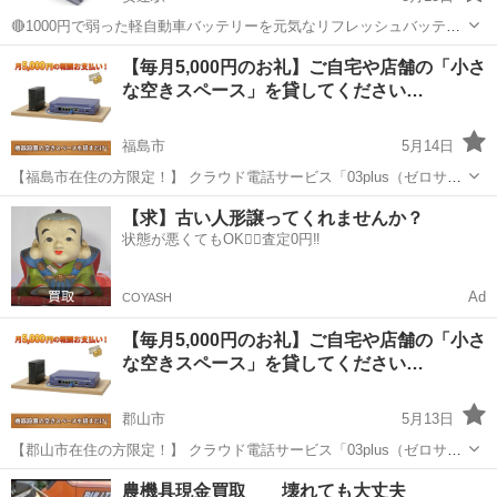
🔴1000円で弱った軽自動車バッテリーを元気なリフレッシュバッテリ
ーへ交換します。 料金は1000円です。 ✨軽自動車に現在装着中のバッ
福島
二本松市
安達駅
その他
バッテリー
【毎月5,000円のお礼】ご自宅や店舗の「小さ
テリーが対象です。 交換後、6ヶ月間・5000キロのバッテリー上がり
な空きスペース」を貸してください…
保証付き✨ ...
福島市
5月14日
【福島市在住の方限定！】 クラウド電話サービス「03plus（ゼロサン
プラス）」を運営している株式会社グラントンと申します。 当社の電
福島
福島市
その他
物件
【求】古い人形譲ってくれませんか？
話サービス提供エリアの拡大に伴い、ちょっとした空きスペース（A4
状態が悪くてもOK🙆‍♀️査定0円‼️
用紙2枚分程度...
Ad
COYASH
【毎月5,000円のお礼】ご自宅や店舗の「小さ
な空きスペース」を貸してください…
郡山市
5月13日
【郡山市在住の方限定！】 クラウド電話サービス「03plus（ゼロサン
プラス）」を運営している株式会社グラントンと申します。 当社の電
福島
郡山市
その他
物件
農機具現金買取 壊れても大丈夫
話サービス提供エリアの拡大に伴い、ちょっとした空きスペース（A4