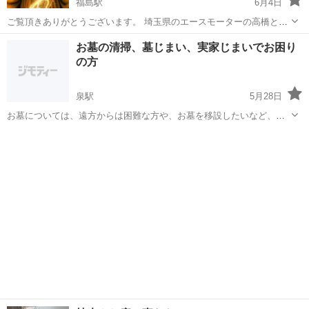
福島駅
6月4日
ご覧頂きありがとうございます。 埼玉県のエースモーターの高橋と申
します。 遠方でも動けます。 中古車販売者の私たちは、お客様の車を
福島
福島市
福島駅
その他
お客様
お墓の清掃、墓じまい、実家じまいでお困り
長く乗り続けていただくために、修理・整備にも力を入れています。
の方
当店では、高度な技術を持つ...
泉駅
5月28日
お墓については、遠方からは困難な方や、お墓を移設したいなど、
様々な対応可能です。近年法改正で空家の状態のままでは、行政指導
福島
いわき市
泉駅
その他
無料
が入り、強制力もあるようになります。しかし当方では、家財処分～
家屋解体まで、どこに相談して良いか分から...