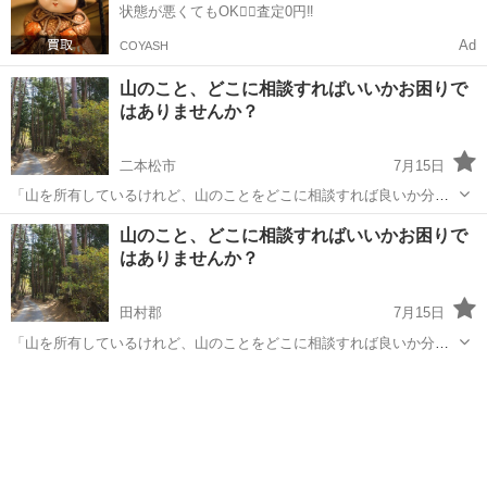
状態が悪くてもOK🙆‍♀️査定0円‼️
Ad
COYASH
山のこと、どこに相談すればいいかお困りで
はありませんか？
二本松市
7月15日
「山を所有しているけれど、山のことをどこに相談すれば良いか分か
らない。。。」 「自分の持ってる山の価値ってどうなの？」 「売却を
福島
二本松市
その他
お客様
山のこと、どこに相談すればいいかお困りで
考えているけれど、相談先が分からない…」 そんな山に関するお悩み
はありませんか？
がございましたら、ご相談くださ...
田村郡
7月15日
「山を所有しているけれど、山のことをどこに相談すれば良いか分か
らない。。。」 「自分の持ってる山の価値ってどうなの？」 「売却を
福島
田村郡
その他
お客様
考えているけれど、相談先が分からない…」 そんな山に関するお悩み
がございましたら、ご相談くださ...