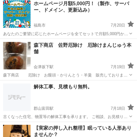
ホームページ月額5,000円！（製作、サーバ
ー、ドメイン、更新込み）
福島市
7月20日
あなたのご要望に応じたホームページを全てセットで月額5,000円から
作成します。 構成自由。業種問わず。ESサイトなども可能！！ （通
福島
福島市
その他
無料
森下商店 佐野厄除け 厄除けまんじゅう本
常制作費150,000円～） ■制作内容 ・ご希望のページを最大7ページ
舗
ま...
会津坂下駅
7月19日
森下商店 厄除け お饅頭・かりんとう・羊羹 販売しておりま
す。 お手製 イモフライソース販売 佐野名物 揚げたてイモフライも
福島
福島市
会津坂下駅
その他
解体工事、見積もり無料。
ご用意しております。 皆様のご来店お待ちしております。 宜しく...
郡山富田駅
7月18日
古くなった住宅、物置等の解体工事を承ります。 ご相談、お見積り、
無料でさせていただきます。 少人数でアットホームでやっておりま
福島
郡山市
郡山富田駅
その他
【実家の押し入れ整理】眠っている人形あり
す。 わからない事などまずはご相談下さい。
ませんか？