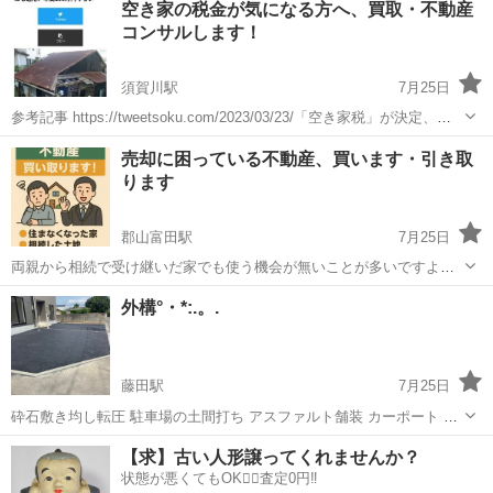
空き家の税金が気になる方へ、買取・不動産
外しての丸洗いや、フロアカーペットの丸洗いも可能です。 住宅リフ
コンサルします！
ォーム業者が使...
須賀川駅
7月25日
参考記事 https://tweetsoku.com/2023/03/23/「空き家税」が決定、空
き家だけでなく別荘やマ/ 空き家の所有者の皆様へ 近年、空き家を所
福島
須賀川市
須賀川駅
その他
買取
売却に困っている不動産、買います・引き取
有している方に対して、税金の負担が大幅に増加する税制...
ります
郡山富田駅
7月25日
両親から相続で受け継いだ家でも使う機会が無いことが多いですよ
ね。年数によっては不動産屋も引き取ってくれないという事がありま
福島
郡山市
郡山富田駅
その他
物件
外構°・*:.。.
す。長年空き家になってしまっている物件をお待ちであれば是非とも
ご相談ください。 こんな事でお困りで...
藤田駅
7月25日
砕石敷き均し転圧 駐車場の土間打ち アスファルト舗装 カーポート フ
ェンス設置 その他人工芝敷き ブロック積み 外構工事一式 補修工事や
福島
伊達郡
藤田駅
その他
人工芝
【求】古い人形譲ってくれませんか？
草刈りなど簡単なものもやります！ ご相談お待ちしております。
状態が悪くてもOK🙆‍♀️査定0円‼️