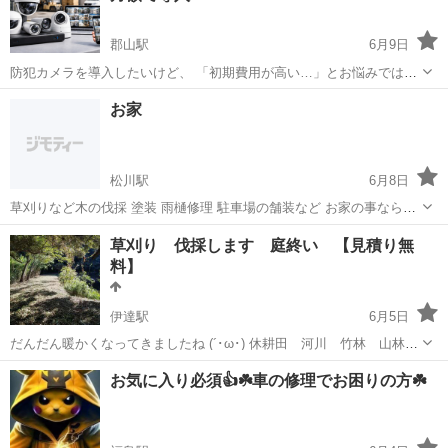
郡山駅
6月9日
防犯カメラを導入したいけど、 「初期費用が高い…」とお悩みではあ
りませんか？ 当サービスなら ✨ 初期費用0円で導入可能！ 月額制で、
福島
郡山市
郡山駅
その他
防犯カメラ
お家
無理なく防犯対策をスタートできます！ ✔ 店舗・事務所・倉庫・工場
に対応...
松川駅
6月8日
草刈りなど木の伐採 塗装 雨樋修理 駐車場の舗装など お家の事ならな
んでもご相談下さい 見積り無料で伺います 近県まで！
福島
二本松市
松川駅
その他
草刈り 伐採します 庭終い 【見積り無
料】
伊達駅
6月5日
だんだん暖かくなってきましたね (´･ω･) 休耕田 河川 竹林 山林
庭 畑 お墓周り 公園 業者様や自治体も歓迎します。 田畑の草刈
福島
伊達市
伊達駅
その他
無料
お気に入り必須👍☘️車の修理でお困りの方☘️
り 売却予定の土地 農地から宅地への転用 簡単な伐採や山林など
急勾配な斜面も引き受...