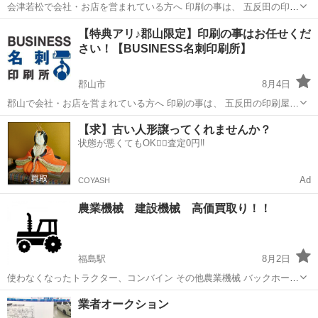
会津若松で会社・お店を営まれている方へ 印刷の事は、 五反田の印刷
屋【BUSINESS名刺印刷所】にお任せください！ 個人事業主様、新規
福島
会津若松市
その他
名刺
【特典アリ♪郡山限定】印刷の事はお任せくだ
開業の代表者様 大歓迎！ 名刺・ショップカード・ポイントカー
さい！【BUSINESS名刺印刷所】
ド、、、 ...
郡山市
8月4日
郡山で会社・お店を営まれている方へ 印刷の事は、 五反田の印刷屋
【BUSINESS名刺印刷所】にお任せください！ 個人事業主様、新規開
福島
郡山市
その他
名刺
【求】古い人形譲ってくれませんか？
業の代表者様 大歓迎！ 名刺・ショップカード・ポイントカー
状態が悪くてもOK🙆‍♀️査定0円‼️
ド、、、 印刷...
Ad
COYASH
農業機械 建設機械 高価買取り！！
福島駅
8月2日
使わなくなったトラクター、コンバイン その他農業機械 バックホーな
どの建設機械 現金買取り致します 不動でも買取り可能ですので 一度
福島
福島市
福島駅
その他
業者オークション
ご連絡下さい