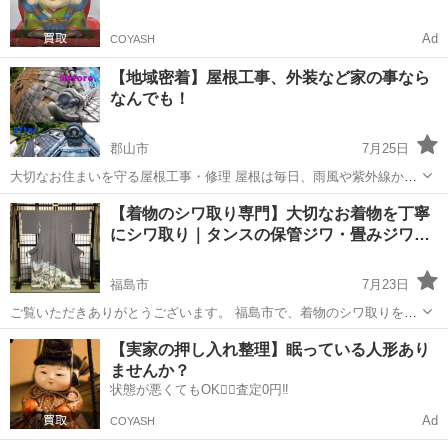
Ad
COYASH
【地域密着】屋根工事、外装など家の事なら
なんでも！
郡山市
7月25日
大切なお住まいを守る屋根工事・修理 屋根は毎日、雨風や紫外線から
住まいを守っています。気づかないうちに劣化が進んでいることも少
福島
郡山市
その他
無料
【着物のシワ取り専門】大切なお着物を丁寧
なくありません。雨漏り修理・棟板金交換・屋根塗装・葺き替え・カ
にシワ取り｜タンスの保管ジワ・畳みジワ…
バー工法など、屋根工事全般に対応。現...
福島市
7月23日
ご覧いただきありがとうございます。 福島市で、着物のシワ取りを承
っております。 ネット販売で数多くの着物を取り扱っており、一枚一
福島
福島市
その他
【実家の押し入れ整理】眠っている人形あり
枚丁寧に扱うことを心がけています。 「長年タンスにしまったままの
ませんか？
着物」 「着用後のシワが気...
状態が悪くてもOK🙆‍♀️査定0円‼️
Ad
COYASH