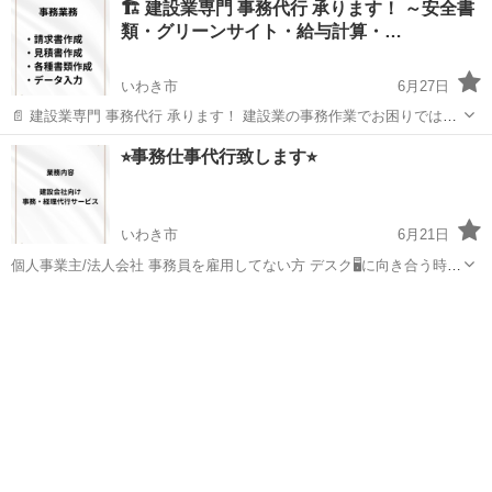
🏗️ 建設業専門 事務代行 承ります！ ～安全書
類・グリーンサイト・給与計算・…
いわき市
6月27日
📄 建設業専門 事務代行 承ります！ 建設業の事務作業でお困りではあ
りませんか？ 「事務員を雇うほどではない…」 「書類作成に時間を取
福島
いわき市
その他
⭐︎事務仕事代行致します⭐︎
られてしまう…」 「本業に集中したい！」 そんな事業者様をサポート
いたします。 【...
いわき市
6月21日
個人事業主/法人会社 事務員を雇用してない方 デスク🖥️に向き合う時間
⏳がない方など 【仕事内容】 書類作成、給与計算、経理帳簿、領収書
福島
いわき市
その他
個人事業主
整理、 雇用管理などなど ※ご相談によりその他も承ります。 【やり
とり】 基本はメー...