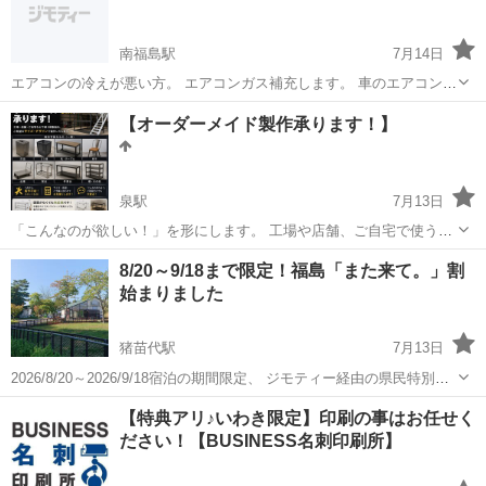
給中の方などもご相談いただけま...
南福島駅
7月14日
エアコンの冷えが悪い方。 エアコンガス補充します。 車のエアコンは
1台3000円からになります。 車のエアコンは上鳥渡周辺まで来てもら
福島
福島市
南福島駅
その他
【オーダーメイド製作承ります！】
います。 家庭用エアコンは6000円からになります。 家庭用エアコン
は福島市が対象です...
泉駅
7月13日
「こんなのが欲しい！」を形にします。 工場や店舗、ご自宅で使う鉄
製品を、ご希望のサイズ・デザインで製作いたします。 製作可能なも
福島
いわき市
泉駅
その他
8/20～9/18まで限定！福島「また来て。」割
の * 灰皿 * ゴミ箱 * 机・テーブル * 椅子 * 台車 * 架台 * 作業台 * ...
始まりました
猪苗代駅
7月13日
2026/8/20～2026/9/18宿泊の期間限定、 ジモティー経由の県民特別価
格です。 1泊2食付き通常¥9500~¥10000のところ ひとり¥8500に！ さ
福島
耶麻郡
猪苗代駅
その他
料金
【特典アリ♪いわき限定】印刷の事はお任せく
らに、「また来て。」割利用でひとり¥3000引...
ださい！【BUSINESS名刺印刷所】