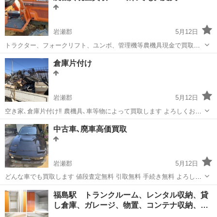
用紙2枚分程度...
岩瀬郡
5月12日
トラクター、フォークリフト、ユンボ、管理機等農機具現金で買取し
ます 壊れても大丈夫です 倉庫中の重量物無料撤去 よろしくお願い致
福島
岩瀬郡
その他
農機具
倉庫片付け
します
岩瀬郡
5月12日
空き家､倉庫片付け‼️ 農機具､車等物によって買取します よろしくお願
い致します。
福島
岩瀬郡
その他
無料
中古車､廃車高価買取
岩瀬郡
5月12日
どんな車でも買取します 値段査定無料 引取無料 手続き無料 よろしく
お願い致します。
福島
岩瀬郡
その他
無料
福島駅 トランクルーム、レンタル収納、貸
し倉庫、ガレージ、物置、コンテナ収納、…