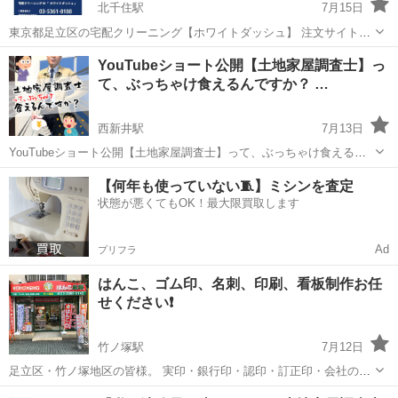
北千住駅
7月15日
東京都足立区の宅配クリーニング【ホワイトダッシュ】 注文サイト
https://white-dash.com/ 布団やカーペット等の少し重たい洗濯物、 歩
東京
足立区
北千住駅
その他
メールアドレス
YouTubeショート公開【土地家屋調査士】っ
いて店頭まで行けないご高齢の方の為に ご自宅まで取りに...
て、ぶっちゃけ食えるんですか？ …
西新井駅
7月13日
YouTubeショート公開【土地家屋調査士】って、ぶっちゃけ食えるん
ですか？ https://youtube.com/shorts/72AR4nGB58w 足立区西新井:石
東京
足立区
西新井駅
その他
YouTube
【何年も使っていない🧵】ミシンを査定
川土地家屋調査士･行政書士･海事代理士...
状態が悪くてもOK！最大限買取します
Ad
プリフラ
はんこ、ゴム印、名刺、印刷、看板制作お任
せください❗️
竹ノ塚駅
7月12日
足立区・竹ノ塚地区の皆様。 実印・銀行印・認印・訂正印・会社の代
表印・法人印・ゴム印・名刺・封筒印刷・チラシ印刷・年賀状印刷・
東京
足立区
竹ノ塚駅
その他
名刺