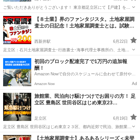
ご覧いただきありがとうございます！ 東京都足立区にて【戸建】を運
営してます。 「住民票を置きたい」など以下のような理由にて住所貸
東京
足立区
北千住駅
その他
【８士業】界のファンタジスタ。土地家屋調
しのお問合せが多数あったため、サービスを提供を始めました💡 家賃
査士の日記念！土地家屋調査士とは。試験…
は月額10,000...
西新井駅
6月22日
足立区：石川土地家屋調査士･行政書士･海事代理士事務所の、土地家
屋調査士･海事代理士･宅地建物取引士：石川温彦です。 youtube動画
東京
足立区
西新井駅
その他
初回のブロック配達完了で1万円の追加報
はじめてみました。 ＜８士業界のファンタジスタ＞土地家屋調査士の
酬！
日記念！土地家...
Amazon Nowで自分のスケジュールに合わせて原付や電
動アシスト自転車で配達し、報酬を獲得しましょう！
Ad
Amazon Now
旅館業、民泊向け駆けつけでお困りの方！ 足
立区 豊島区 世田谷区はじめ東京23…
足立区
6月19日
足立区 豊島区 世田谷区はじめ東京２３区、都内近郊で民泊、旅館業を
お考えの方。 ●登録費：15,000円(税別) ※HP要確認 ・同じ集合住宅で
東京
足立区
その他
【土地家屋調査士】あるあるシリーズ＜未登
あれば3室まで有効 ・登録費は正式なご依頼を受けた段階で発生いた