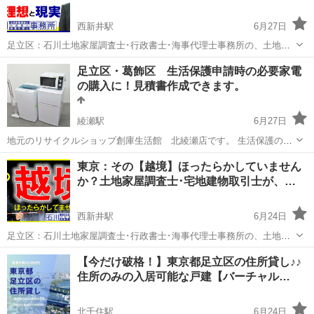
西新井駅
6月27日
足立区：石川土地家屋調査士･行政書士･海事代理士事務所の、土地家
屋調査士･海事代理士：石川温彦です。 youtube動画はじめてみまし
東京
足立区
西新井駅
その他
足立区・葛飾区 生活保護申請時の必要家電
た。 ＜士業事務所＞開業の理想と現実。石川土地家屋調査士･行政書
の購入に！見積書作成できます。
士･海事代理士事...
綾瀬駅
6月27日
地元のリサイクルショップ創庫生活館 北綾瀬店です。 生活保護の開
始時や、引越しをした時に支給が可能な 【必要最低限の家電費用】の
東京
足立区
綾瀬駅
その他
生活保護
東京：その【越境】ほったらかしていません
福祉事務所提出用のお見積書の作成対応しております。 <例> 冷蔵
か？土地家屋調査士･宅地建物取引士が、…
庫、洗濯機、テレ...
西新井駅
6月24日
足立区：石川土地家屋調査士･行政書士･海事代理士事務所の、土地家
屋調査士･宅地建物取引士・海事代理士：石川温彦です。 その『越
東京
足立区
西新井駅
その他
【今だけ破格！】東京都足立区の住所貸し♪♪
境』ほったらかしていませんか？土地家屋調査士･宅地建物取引士が、
住所のみの入居可能な戸建【バーチャル…
時効取得を含めて解説。空中の...
北千住駅
6月24日