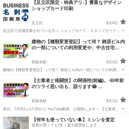
【足立区限定・特典アリ♪】豊富なデザイン
んか？ オンリーワンのオリジナルショップカード・スタンプカードを
ショップカード印刷
お作りします！ ...
足立区
8月4日
足立区で店舗営業されている方へ ショップカード・スタンプカードを
作ってお店のPRを そしてリピーターの確保をしませんか？ ショップ
東京
足立区
その他
名刺
建物の【種類変更登記】って何？ 雑居ビル内
カード・スタンプカードの作成は、 五反田の印刷屋【BUSINESS名刺
の一部についての利用変更や、中古住宅…
印刷所】にお...
西新井駅
8月3日
建物の【種類変更登記】って何？ 雑居ビル内の一部についての利用変
更や、中古住宅ローンを組むため 介護保険適用を受けるためと。割と
東京
足立区
西新井駅
その他
建物
【士業者と格闘技】の関係性(前編)。 40年前
『種類変更登記』って、有るんです！ご覧ください！石川土地家屋調
のツライ思い出も、語ります😂 …
査士･行政書士･海事代理士事務所 ...
西新井駅
8月2日
本日、7月9日㈯17:00から YouTube動画、公開致します！ 【士業者と
格闘技】の関係性(前編)。 40年前のツライ思い出も、語ります😂 ご覧
東京
足立区
西新井駅
その他
YouTube
【何年も使っていない🧵】ミシンを査定
ください！石川土地家屋調査士･行政書士･海事代理士事務所 ...
状態が悪くてもOK！最大限買取します