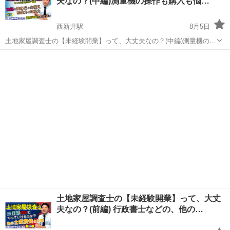
夫なの？(中編)測量機の操作も購入も悩…
士･行政書士･海事代理士事...
西新井駅
8月5日
土地家屋調査士の【未経験開業】って、大丈夫なの？(中編)測量機の操
作も購入も悩ましい。。😑実務の進め方と心構え。想像力と対応力。
東京
足立区
西新井駅
その他
登記申請方法の変遷も。 足立区西新井駅東口：石川土地家屋調査士･
行政書士･海事代理士事務所 ...
土地家屋調査士の【未経験開業】って、大丈
夫なの？(前編) 行政書士などの、他の…