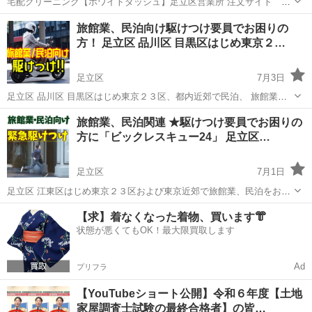
宅配クリーニング【ホワイトダッシュ】足立区営業所 注文サイト
https://white-dash.com/ お電話でもご依頼承ります※営業時間９時～
東京
足立区
北千住駅
その他
旅館業、民泊向け駆けつけ要員でお困りの
１７時 電 話：０３－５３６１－８１８８（定休日：土曜・日曜...
方！ 足立区 品川区 目黒区はじめ東京２…
足立区
7月3日
足立区 品川区 目黒区はじめ東京２３区、都内近郊で民泊、 旅館業、
店舗(事業所/営業所)を運営される方。 ●登録費：15,000円(税別) ※HP
東京
足立区
その他
ホスト
旅館業、民泊関連 ★駆けつけ要員でお困りの
要確認 ・同じ集合住宅であれば3室まで有効 ・登録費は正式なご...
方に「ビックレスキュー24」 足立区…
足立区
7月1日
足立区 江東区はじめ東京２３区および東京近郊で旅館業、民泊をお考
えの方！ ※江東区では、7/1日より営業従事者の施設内常駐が決定して
東京
足立区
その他
ホスト
【求】着なくなった着物、買います👘
います。早めの申請を！ ●登録費：15,000円(税別) ※HP要確認 ・同
状態が悪くてもOK！最大限買取します
じ...
Ad
プリフラ
【YouTubeショート公開】令和６年度【土地
家屋調査士試験の最終合格者】の皆…