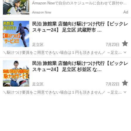
Amazon Nowで自分のスケジュールに合わせて原付や電
動アシスト自転車で配達し、報酬を獲得しましょう！
Ad
Amazon Now
民泊 旅館業 店舗向け駆けつけ代行【ビックレ
スキュー24】 足立区 武蔵野市 …
足立区
7月23日
＼駆けつけ要員をご用意できない場合は１円も頂きません／ ～足立区
武蔵野市 浦安市など東京23区および近隣エリア～ ●登録費：15,000円
東京
足立区
その他
ホスト
民泊 旅館業 店舗向け駆けつけ代行【ビックレ
(税別) ※HP要確認 ・同じ集合住宅であれば3室まで有効 ・登録費...
スキュー24】 足立区 杉並区 な…
足立区
7月22日
＼駆けつけ要員をご用意できない場合は１円も頂きません／ ～足立区
杉並区など東京23区および近隣エリア～ ●登録費：15,000円(税別)
東京
足立区
その他
ホスト
※HP要確認 ・同じ集合住宅であれば3室まで有効 ・登録費は正式な
ご...