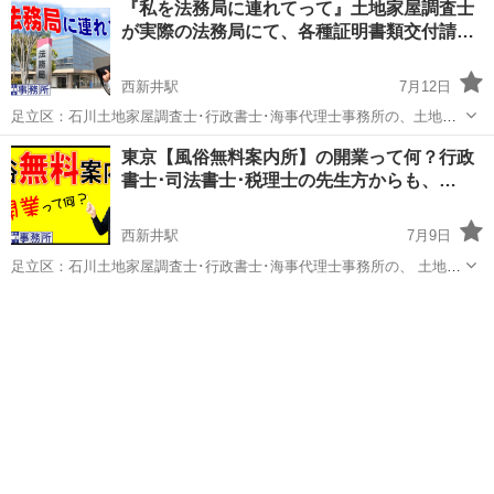
『私を法務局に連れてって』土地家屋調査士
喪中葉書印刷・宛名印刷・広報誌作成各種・カタログ・はがき・Ｄ
が実際の法務局にて、各種証明書類交付請…
Ｍ・ポスター・自分史・製本・たれ幕...
西新井駅
7月12日
足立区：石川土地家屋調査士･行政書士･海事代理士事務所の、土地家
屋調査士･宅地建物取引士･海事代理士：石川温彦です。 『私を法務局
東京
足立区
西新井駅
その他
東京【風俗無料案内所】の開業って何？行政
に連れてって』土地家屋調査士が実際の法務局にて、各種証明書類交
書士･司法書士･税理士の先生方からも、…
付請求手続きの方法解説や、...
西新井駅
7月9日
足立区：石川土地家屋調査士･行政書士･海事代理士事務所の、 土地家
屋調査士･宅地建物取引士・海事代理士：石川温彦です。 youtube動画
東京
足立区
西新井駅
その他
無料
はじめてみました。 ＜風俗無料案内所＞の開業って何？行政書士･司
法書士･税...