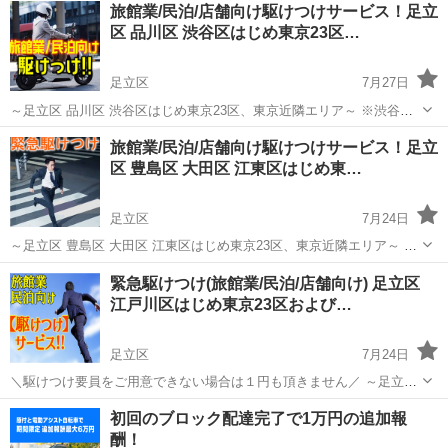
旅館業/民泊/店舗向け駆けつけサービス！足立
区 品川区 渋谷区はじめ東京23区…
足立区
7月27日
～足立区 品川区 渋谷区はじめ東京23区、東京近隣エリア～ ※渋谷区
では、7/1日より営業従事者の施設内常駐が決定しています。早めの申
東京
足立区
その他
ホスト
旅館業/民泊/店舗向け駆けつけサービス！足立
請を！ ●登録費：15,000円(税別)～ ※HP要確認 ・同じ集合住宅であ...
区 豊島区 大田区 江東区はじめ東…
足立区
7月24日
～足立区 豊島区 大田区 江東区はじめ東京23区、東京近隣エリア～ ※
江東区では、7/1日より営業従事者の施設内常駐が決定しています。早
東京
足立区
その他
緊急駆けつけ(旅館業/民泊/店舗向け) 足立区
めの申請を！ ●登録費：15,000円(税別)～ ※HP要確認 ・同じ集合...
江戸川区はじめ東京23区および…
足立区
7月24日
＼駆けつけ要員をご用意できない場合は１円も頂きません／ ～足立区
江戸川区はじめ東京23区および近隣エリア～ ●登録費：15,000円(税別)
東京
足立区
その他
ホスト
初回のブロック配達完了で1万円の追加報
※HP要確認 ・同じ集合住宅であれば3室まで有効 ・登録費は正式...
酬！