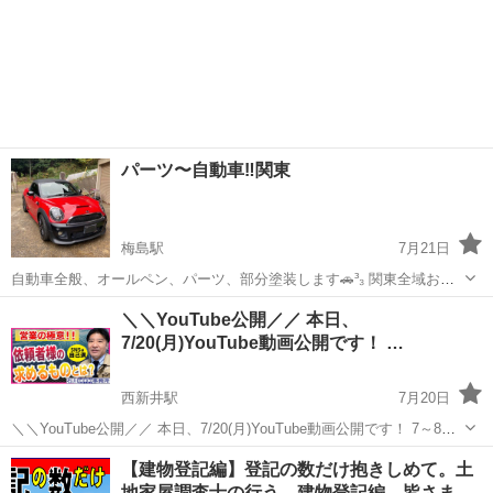
パーツ〜自動車‼️関東
梅島駅
7月21日
自動車全般、オールペン、パーツ、部分塗装します🚗³₃ 関東全域お問
い合わせお待ちしております☺️
東京
足立区
梅島駅
その他
＼＼YouTube公開／／ 本日、
7/20(月)YouTube動画公開です！ …
西新井駅
7月20日
＼＼YouTube公開／／ 本日、7/20(月)YouTube動画公開です！ 7～8年
前に追い返された会社へリベンジ訪問！結果は惨敗…。 それでも来月
東京
足立区
西新井駅
その他
YouTube
【建物登記編】登記の数だけ抱きしめて。土
また行くつもりです。営業で一番大切なのは○○でした😊。 ...
地家屋調査士の行う、建物登記編。皆さま…