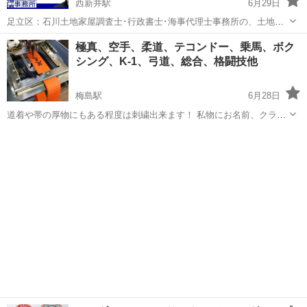
西新井駅
6月29日
足立区：石川土地家屋調査士･行政書士･海事代理士事務所の、土地家
屋調査士・宅地建物取引士･海事代理士：石川温彦です。 ＜不動産登
東京
足立区
西新井駅
その他
建物
極真、空手、柔道、テコンドー、乗馬、ボク
記＞における、建物登記記録表題部の登記事項について、土地家屋調
シング、K-1、弓道、総合、格闘技他
査士が解りやすく解説しており...
梅島駅
6月28日
道着や帯の厚物にもある程度は刺繍出来ます！ 私物にお名前、クラブ
やチーム、サークルでの名前やロゴも入ります。 ※ある程度具体的に
東京
足立区
梅島駅
その他
決めてからお問い合わせ下さい。 ※弊社では厚物へのラメ糸はお断り
しています。 ※土日祝日は...