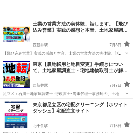
士業の営業方法の実体験、話します。【飛び
込み営業】実践の感想と本音。土地家屋調…
西新井駅
7月8日
【飛び込み営業】実践の感想と本音。士業の営業方法の実体験、話し
ます。土地家屋調査士や行政書士などの業務獲得をするために！足立
東京
足立区
西新井駅
その他
東京【農地転用と地目変更】手続きについ
区西新井：石川土地家屋調査士･行政書士･海事代理士事務所
て、土地家屋調査士・宅地建物取引士が解
https://www.youtub...
説…
西新井駅
7月7日
足立区：石川土地家屋調査士･行政書士･海事代理士事務所の、土地家
屋調査士･宅地建物取引士・海事代理士：石川温彦です。 youtube動画
東京
足立区
西新井駅
その他
東京都足立区の宅配クリーニング【ホワイト
はじめてみました。 ＜農地転用と地目変更＞手続きについて、土地家
ダッシュ】宅配注文サイト
屋調査士・宅地...
北千住駅
7月5日