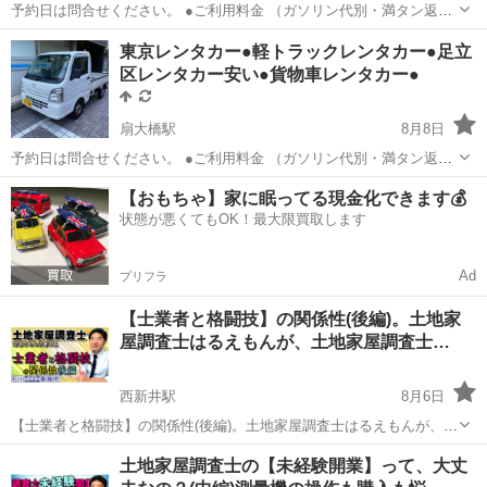
予約日は問合せください。 ●ご利用料金 （ガソリン代別・満タン返
し） ●24時間：4900円/1日 保険込 ※受付時間8時～19時 ※時間外は
東京
足立区
竹ノ塚駅
その他
レンタカー
東京レンタカー●軽トラックレンタカー●足立
要相談 ※走行距離100㎞毎に500円の追加料金をいただきます。100...
区レンタカー安い●貨物車レンタカー●
扇大橋駅
8月8日
予約日は問合せください。 ●ご利用料金 （ガソリン代別・満タン返
し） ●24時間：3900円/1日 保険込 ※受付時間8時～19時 ※時間外は
東京
足立区
扇大橋駅
その他
レンタカー
【おもちゃ】家に眠ってる現金化できます💰
要相談 ※走行距離100㎞毎に500円の追加料金をいただきます。100...
状態が悪くてもOK！最大限買取します
Ad
プリフラ
【士業者と格闘技】の関係性(後編)。土地家
屋調査士はるえもんが、土地家屋調査士…
西新井駅
8月6日
【士業者と格闘技】の関係性(後編)。土地家屋調査士はるえもんが、土
地家屋調査士や行政書士、司法書士、税理士など士業者のフィジカル
東京
足立区
西新井駅
その他
土地家屋調査士の【未経験開業】って、大丈
トレーニングを勧める理由。 足立区西新井駅東口：石川土地家屋調査