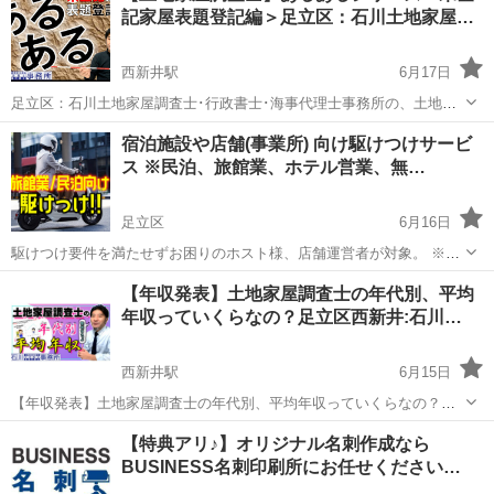
記家屋表題登記編＞足立区：石川土地家屋…
し...
西新井駅
6月17日
足立区：石川土地家屋調査士･行政書士･海事代理士事務所の、土地家
屋調査士･海事代理士：石川温彦です。 youtube動画はじめてみまし
東京
足立区
西新井駅
その他
宿泊施設や店舗(事業所) 向け駆けつけサービ
た。 土地家屋調査士あるあるシリーズ＜未登記家屋表題登記編＞足立
ス ※民泊、旅館業、ホテル営業、無…
区：石川土地家屋...
足立区
6月16日
駆けつけ要件を満たせずお困りのホスト様、店舗運営者が対象。 ※7/1
日、江東区では営業者の常駐が義務化されるます。早急に申請を！ ●
東京
足立区
その他
【年収発表】土地家屋調査士の年代別、平均
登録費：15,000円(税別)～ ※HP要確認 ・同じ集合住宅であれば3室ま
年収っていくらなの？足立区西新井:石川…
で...
西新井駅
6月15日
【年収発表】土地家屋調査士の年代別、平均年収っていくらなの？足
立区西新井:石川土地家屋調査士･行政書士･海事代理士事務所
東京
足立区
西新井駅
その他
【特典アリ♪】オリジナル名刺作成なら
https://www.youtube.com/watch?v=29B5VzIGOlM 足...
BUSINESS名刺印刷所にお任せください…