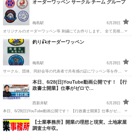
オーダーワッペン サークル チーム グループ
梅島駅
6月28日
オリジナルのオーダーワッペン等 刺繍にてお作りします。 全て見積り
になるので デザイン、大きさ寸法、色数、 枚数等により価格がかわり
東京
足立区
梅島駅
その他
釣り🎣オーダーワッペン
ます。 具体的な条件をお知らせ下さい。 ※土日祝祭日はお休みです。
https://s...
梅島駅
6月28日
サークル、団体、同好会等の代表者で共有感の証にワッペン等を作ろ
うと思う方お問合せ下さい 刺繍屋たむら で検索しても出て来ます 詳
東京
足立区
梅島駅
その他
代表者
本日、6/28(日)YouTube動画公開です！ 【行
細は載っています ワッペンは帽子の正面やウエアに縫い付け出来ます
政書士開業】仕事がゼロで…
両面テープをつければヘルメ...
西新井駅
6月28日
本日、6/28(日)YouTube動画公開です！ 【行政書士開業】仕事がゼロ
で悩む人必見！ 実務経験なしから、仕事が途切れない事務所を作った
東京
足立区
西新井駅
その他
YouTube
【士業事務所】開業の理想と現実。土地家屋
「転機」とは？ https://youtu.be/Ztl4KvJbt...
調査士年収。