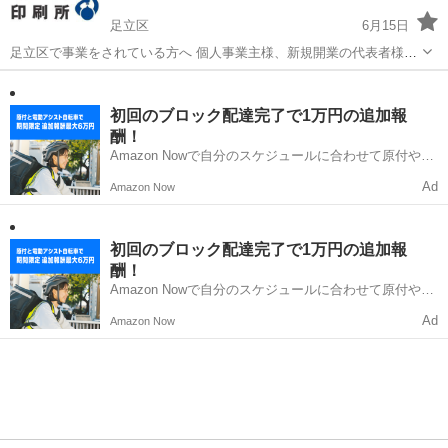
足立区
6月15日
足立区で事業をされている方へ 個人事業主様、新規開業の代表者様
大歓迎！ オリジナルの名刺を作ってお相手にインパクト！ 次の取引に
東京
足立区
その他
名刺
繋がるオンリーワンの名刺を作ってみませんか？ 名刺の事なら、 五反
田の印刷屋...
初回のブロック配達完了で1万円の追加報
酬！
Amazon Nowで自分のスケジュールに合わせて原付や電
動アシスト自転車で配達し、報酬を獲得しましょう！
Ad
Amazon Now
初回のブロック配達完了で1万円の追加報
酬！
Amazon Nowで自分のスケジュールに合わせて原付や電
動アシスト自転車で配達し、報酬を獲得しましょう！
Ad
Amazon Now