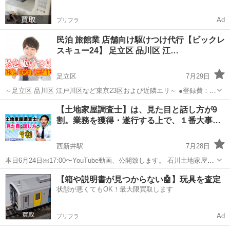
Ad
プリフラ
民泊 旅館業 店舗向け駆けつけ代行【ビックレ
スキュー24】 足立区 品川区 江…
足立区
7月29日
～足立区 品川区 江戸川区など東京23区および近隣エリ～ ●登録費：
15,000円(税別) ※当社HP要確認 ・同じ集合住宅であれば3室まで有効
東京
足立区
その他
ホスト
【土地家屋調査士】は、見た目と話し方が9
・登録費は正式なご依頼を受けた段階で発生いたします。 万が一、...
割。業務を獲得・遂行する上で、１番大事…
西新井駅
7月28日
本日6月24日㈮17:00〜YouTube動画、公開致します。 石川土地家屋調
査士･行政書士･海事代理士事務所。 業務を獲得・遂行する上で、１番
東京
足立区
西新井駅
その他
YouTube
【箱や説明書が見つからない🤖】玩具を査定
大事な事‼️目から鱗の、そうなるよね。。 を、お話します😉 【土地
状態が悪くてもOK！最大限買取します
家...
Ad
プリフラ