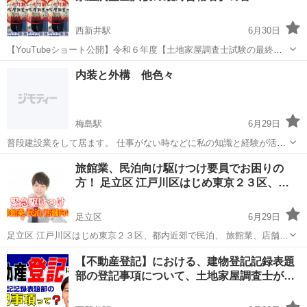
西新井駅
6月30日
【YouTubeショート公開】令和６年度【土地家屋調査士試験の最終合
格者】の皆様おめでとうございます！！YouTube公開致しました(^^)/
東京
足立区
西新井駅
その他
YouTube
内装と外構 他色々
ぶっちゃけ未経験で【土地家屋調査士】って開業できるの？
https://w...
梅島駅
6月29日
普段建設業をして居ます。 仕事がない時などに私の知識と経験が活か
せればと思っています。 まず何か交換したいとか壊れてしまったとか
東京
足立区
梅島駅
その他
旅館業、民泊向け駆けつけ要員でお困りの
相談だけでも大丈夫なのでご連絡お待ちしています。 もちろん丸々お
方！ 足立区 江戸川区はじめ東京２３区、…
願いしたいなども大歓迎です。 ...
足立区
6月29日
足立区 江戸川区はじめ東京２３区、都内近郊で民泊、 旅館業、店舗
(事業所/営業所)を運営される方。 ●登録費：15,000円(税別) ※HP要確
東京
足立区
その他
ホスト
【不動産登記】における、建物登記記録表題
認 ・同じ集合住宅であれば3室まで有効 ・登録費は正式なご依頼を...
部の登記事項について、土地家屋調査士が…