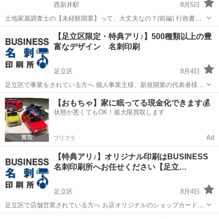
西新井駅
8月5日
土地家屋調査士の【未経験開業】って、大丈夫なの？(前編) 行政書士
などの、他の士業資格と比較。測量できないと、ダメ？ 測量機、触れ
東京
足立区
西新井駅
その他
【足立区限定・特典アリ♪】500種類以上の豊
たことない場合は？足立区西新井駅東口：石川土地家屋調査士･行政書
富なデザイン 名刺印刷
士･海事代理士事務所 ...
足立区
8月4日
足立区で事業をされている方へ 個人事業主様、新規開業の代表者様
大歓迎！ 名刺の作成は、 五反田の印刷屋【BUSINESS名刺印刷所】
東京
足立区
その他
名刺
【おもちゃ】家に眠ってる現金化できます💰
にお任せください！ 印刷する用紙は13種類 片面印刷・両面印刷、カラ
状態が悪くてもOK！最大限買取します
ー印...
Ad
プリフラ
【特典アリ♪】オリジナル印刷はBUSINESS
名刺印刷所へお任せください【足立…
足立区
8月4日
足立区で店舗営業されている方へ お店オリジナルのショップカード・
スタンプカードを作ってお店のPRを そしてリピーターの確保をしませ
東京
足立区
その他
名刺