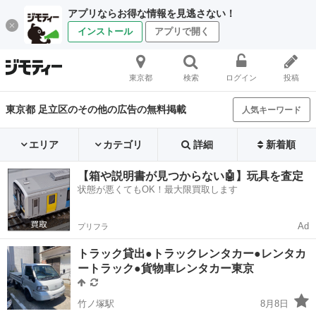
アプリならお得な情報を見逃さない！
インストール
アプリで開く
東京都
検索
ログイン
投稿
東京都 足立区のその他の広告の無料掲載
人気キーワード
エリア
カテゴリ
詳細
新着順
【箱や説明書が見つからない🤖】玩具を査定
状態が悪くてもOK！最大限買取します
Ad
プリフラ
トラック貸出●トラックレンタカー●レンタカ
ートラック●貨物車レンタカー東京
竹ノ塚駅
8月8日