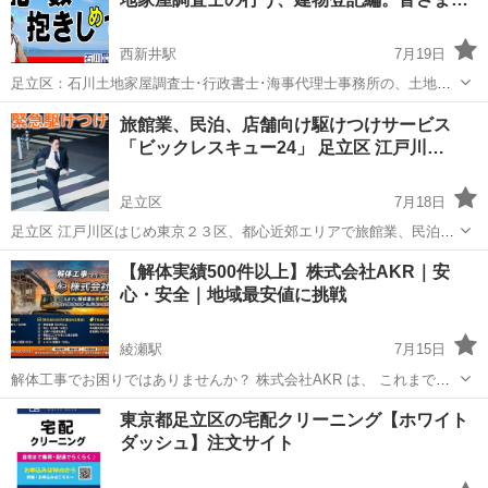
西新井駅
7月19日
足立区：石川土地家屋調査士･行政書士･海事代理士事務所の、土地家
屋調査士･宅地建物取引士・海事代理士：石川温彦です。 『登記の数
東京
足立区
西新井駅
その他
建物
旅館業、民泊、店舗向け駆けつけサービス
だけ抱きしめて』土地家屋調査士の行う、建物登記編。皆さまに、あ
「ビックレスキュー24」 足立区 江戸川…
まり知られていない、土地家屋...
足立区
7月18日
足立区 江戸川区はじめ東京２３区、都心近郊エリアで旅館業、民泊を
お考えの方、店舗の緊急対応をお求めの方！ ●登録費：15,000円(税別)
東京
足立区
その他
建物
【解体実績500件以上】株式会社AKR｜安
※HP要確認 ・同じ集合住宅であれば3室まで有効 ・登録費は正式なご
心・安全｜地域最安値に挑戦
依...
綾瀬駅
7月15日
解体工事でお困りではありませんか？ 株式会社AKR は、 これまでに
解体業の実績500件以上！ 安心・安全・丁寧な施工を第一に、 どこよ
東京
足立区
綾瀬駅
その他
無料
東京都足立区の宅配クリーニング【ホワイト
りも最安値を目指して頑張っています。 【対応工事内容】 ・建物解体
ダッシュ】注文サイト
（戸建て／...