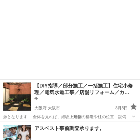
署の査察が…
兵庫
揖保郡
網干駅
その他
建物
【DIY指導／部分施工／一括施工】住宅小修
理／電気水道工事／店舗リフォーム／カ…
大阪府 大阪市
8月8日
源となります 全体を見れば、経験上
建物
の構造や柱の位置、設備に
至るまでだいた…
大阪
大阪市
リフォーム
DIY
アスベスト事前調査承ります。