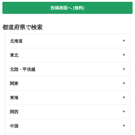
投稿画面へ (無料)
都道府県で検索
北海道
東北
北陸・甲信越
関東
東海
関西
中国