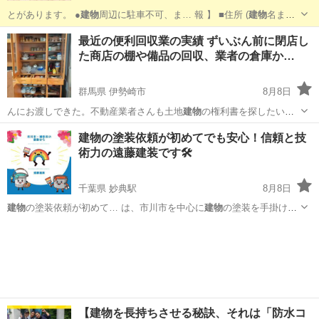
とがあります。 ●
建物
周辺に駐車不可、ま… 報 】 ■住所 (
建物
名まで)
■階数… 報 】 ■住所 (
建物
名まで) ■階数…
東京
足立区
北千住駅
引っ越し
無料
最近の便利回収業の実績 ずいぶん前に閉店し
た商店の棚や備品の回収、業者の倉庫か…
群馬県 伊勢崎市
8月8日
んにお渡しできた。不動産業者さんも土地
建物
の権利書を探したいと
いうことで、それも…
群馬
伊勢崎市
便利屋
無料
建物の塗装依頼が初めてでも安心！信頼と技
術力の遠藤建装です🛠️
千葉県 妙典駅
8月8日
建物
の塗装依頼が初めて… は、市川市を中心に
建物
の塗装を手掛ける
遠…
千葉
市川市
妙典駅
リフォーム
建物
【建物を長持ちさせる秘訣、それは「防水コ