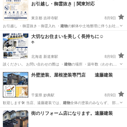
お引越し・御霊抜き｜関東対応
東京都 吉祥寺駅
8月9日
お引越し ・御霊抜き・御霊入れ ・
建物
の解体や土地整理に伴うお社の
撤去 ・…
東京
吉祥寺駅
その他
life
大切なお住まいを美しく長持ちに☺️
北海道 新道東駅
8月9日
談ください。 お問い合わせの際は ・
建物
の場所 ・築年数（わかれ
ば） ・気にな…
北海道
札幌市
新道東駅
リフォーム
外壁塗装、屋根塗装専門店 遠藤建装
千葉県 妙典駅
8月9日
歓迎します🛠️ 当店、遠藤建装では、
建物
全体の塗装のみならず、 部分
的な補修や…
千葉
市川市
妙典駅
その他
外壁
街のリフォーム店になります。遠藤建装