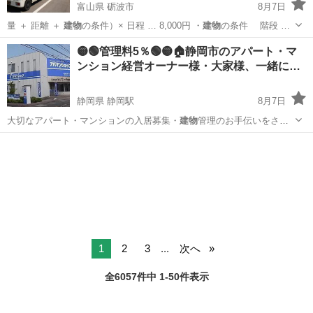
富山県 砺波市
8月7日
量 ＋ 距離 ＋
建物
の条件）× 日程 … 8,000円 ・
建物
の条件 階段 …
富山
砺波市
引っ越し
単身引越し
🟡🟢管理料5％🟢🟡🏠静岡市のアパート・マ
ンション経営オーナー様・大家様、一緒に…
静岡県 静岡駅
8月7日
大切なアパート・マンションの入居募集・
建物
管理のお手伝いをさせ
ていただきます。 …
静岡
静岡市
静岡駅
その他
建物
1
2
3
...
次へ
全6057件中 1-50件表示