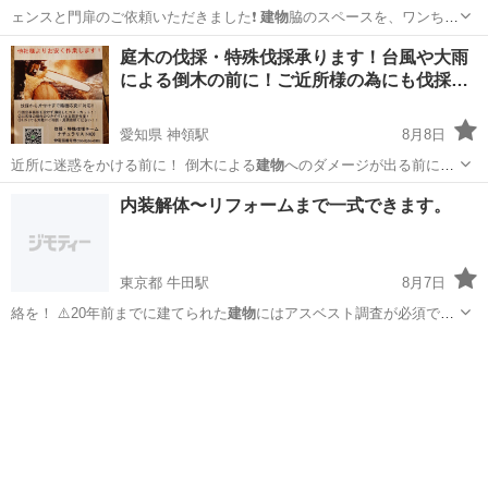
ェンスと門扉のご依頼いただきました❗
建物
脇のスペースを、ワンちゃ
んを遊ばせる(…
群馬
邑楽郡
西小泉駅
その他
フェンス
庭木の伐採・特殊伐採承ります！台風や大雨
による倒木の前に！ご近所様の為にも伐採…
愛知県 神領駅
8月8日
近所に迷惑をかける前に！ 倒木による
建物
へのダメージが出る前に！
枯れた木や…
愛知
名古屋市
神領駅
剪定/造園
庭木
内装解体〜リフォームまで一式できます。
東京都 牛田駅
8月7日
絡を！ ⚠️20年前までに建てられた
建物
にはアスベスト調査が必須です
ので、調査…
東京
足立区
牛田駅
便利屋
建物