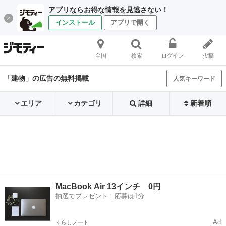
アプリならお得な情報を見逃さない！
インストール
アプリで開く
全国
検索
ログイン
投稿
「建物」の広告の無料掲載
人気キーワード
エリア
カテゴリ
詳細
新着順
MacBook Air 13インチ 0円
抽選でプレゼント！応募は1分
Ad
くらしノート