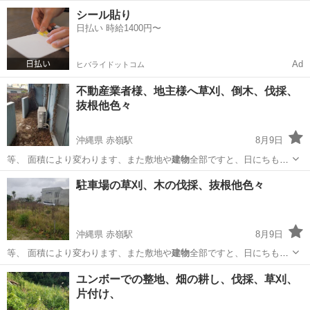
パート・店舗な…
千葉
市川市
妙典駅
その他
建物
シール貼り
日払い 時給1400円〜
Ad
ヒバライドットコム
不動産業者様、地主様へ草刈、倒木、伐採、
抜根他色々
沖縄県 赤嶺駅
8月9日
等、 面積により変わります、また敷地や
建物
全部ですと、日にちもか
かりますので、価…
沖縄
糸満市
赤嶺駅
その他
草刈
駐車場の草刈、木の伐採、抜根他色々
沖縄県 赤嶺駅
8月9日
等、 面積により変わります、また敷地や
建物
全部ですと、日にちもか
かります、 …
沖縄
糸満市
赤嶺駅
その他
草刈
ユンボーでの整地、畑の耕し、伐採、草刈、
片付け、