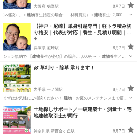
大阪府 鴫野駅
8月7日
ン相談）。 •
建物
養生指定の場合: … 材料費別） •
建物
養生: 2,000…
まで）・郵便番号・
建物
タイプ（戸建/集合…
大阪
大阪市
鴫野駅
引っ越し
お客様
【神戸・尼崎】単身引越専門｜軽トラ積み切
り格安｜代表が対応｜養生・見積り明朗｜…
兵庫県 尼崎駅
8月7日
ション規約で 【
建物
養生が必須】の場合… ,000円〜 ・
建物
養生／
2,000円… ・郵便番号 ・
建物
種別 ・階数 …
兵庫
尼崎市
尼崎駅
引っ越し
格安
🌿 草刈り・除草 承ります！
岩手県 一ノ関駅
8月7日
まずはお気軽にご相談ください！
建物
・お庭のメンテナンスまで幅広
く対応して…
岩手
一関市
一ノ関駅
草刈り
土地探しサポート／一級建築士・測量士・宅
地建物取引士が同行
神奈川県 新百合ヶ丘駅
8月7日