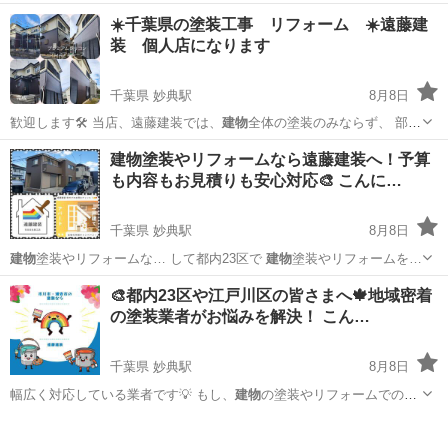
千葉
千葉市
千葉寺駅
マッサージ
建物
☀️千葉県の塗装工事 リフォーム ☀️遠藤建
装 個人店になります
千葉県 妙典駅
8月8日
歓迎します🛠️ 当店、遠藤建装では、
建物
全体の塗装のみならず、 部分
的な補修や…
千葉
市川市
妙典駅
その他
塗装工事
建物塗装やリフォームなら遠藤建装へ！予算
も内容もお見積りも安心対応🎨 こんに…
千葉県 妙典駅
8月8日
建物
塗装やリフォームな… して都内23区で
建物
塗装やリフォームを…
千葉
市川市
妙典駅
リフォーム
建物
🎨都内23区や江戸川区の皆さまへ🍁地域密着
の塗装業者がお悩みを解決！ こん…
千葉県 妙典駅
8月8日
幅広く対応している業者です💡 もし、
建物
の塗装やリフォームでの悩
み、不安があり…
千葉
市川市
妙典駅
その他
防水工事