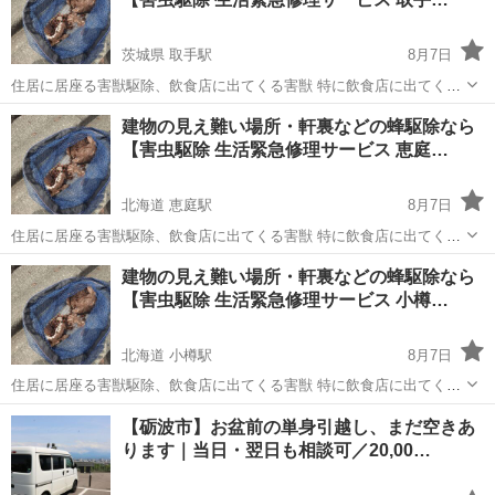
茨城県 取手駅
8月7日
住居に居座る害獣駆除、飲食店に出てくる害獣 特に飲食店に出てくる
ネズミ、ゴキブリなどの害獣害虫は 店舗経営に大きく関わるかと思い
茨城
取手市
取手駅
蜂の巣駆除
建物の見え難い場所・軒裏などの蜂駆除なら
ます。 【害虫駆除 生活緊急修理サービス 取手 営業所】にお任せ下さ
【害虫駆除 生活緊急修理サービス 恵庭…
い。 修理出張エ...
北海道 恵庭駅
8月7日
住居に居座る害獣駆除、飲食店に出てくる害獣 特に飲食店に出てくる
ネズミ、ゴキブリなどの害獣害虫は 店舗経営に大きく関わるかと思い
北海道
恵庭市
恵庭駅
蜂の巣駆除
害虫駆除
建物の見え難い場所・軒裏などの蜂駆除なら
ます。 【害虫駆除 生活緊急修理サービス 恵庭 営業所】にお任せ下さ
【害虫駆除 生活緊急修理サービス 小樽…
い。 修理出張エ...
北海道 小樽駅
8月7日
住居に居座る害獣駆除、飲食店に出てくる害獣 特に飲食店に出てくる
ネズミ、ゴキブリなどの害獣害虫は 店舗経営に大きく関わるかと思い
北海道
小樽市
小樽駅
蜂の巣駆除
【砺波市】お盆前の単身引越し、まだ空きあ
ます。 【害虫駆除 生活緊急修理サービス 小樽 営業所】にお任せ下さ
ります｜当日・翌日も相談可／20,00…
い。 修理出張エ...