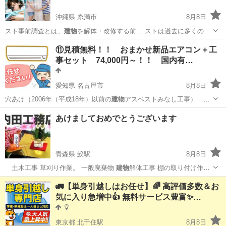
沖縄県 糸満市
8月8日
スト事前調査とは、
建物
を解体・改修する前… ストは過去に多くの
建
物
で使用されており、… れ以前に建てられた
建物
は、アスベスト含
沖縄
糸満市
その他
無料
⑪見積無料！！ おまかせ新品エアコン＋工
有…
事セット 74,000円～！！ 国内有…
愛知県 名古屋市
8月8日
穴あけ（2006年（平成18年）以前の
建物
アスベストみなし工事）
20,000円…
愛知
名古屋市
便利屋
無料
あけましておめでとうございます
青森県 鮫駅
8月8日
土木工事 草刈り作業。 一般廃棄物
建物
解体工事 棚の取り付け作業
小屋解体。…
青森
八戸市
鮫駅
その他
無料
🚛【単身引越しはお任せ】🌈 高評価多数＆お
気に入り急増中👍 無料サービス豊富✨…
東京都 北千住駅
8月8日