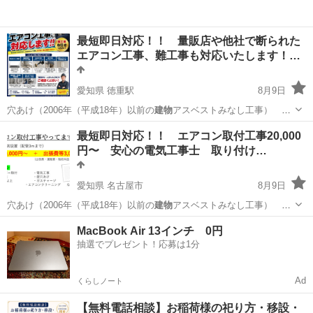
最短即日対応！！ 量販店や他社で断られた
エアコン工事、難工事も対応いたします！…
愛知県 徳重駅
8月9日
穴あけ（2006年（平成18年）以前の
建物
アスベストみなし工事）
20,000円…
愛知
名古屋市
徳重駅
便利屋
取り付け
最短即日対応！！ エアコン取付工事20,000
円〜 安心の電気工事士 取り付け…
愛知県 名古屋市
8月9日
穴あけ（2006年（平成18年）以前の
建物
アスベストみなし工事）
20,000円…
愛知
名古屋市
便利屋
買取
MacBook Air 13インチ 0円
抽選でプレゼント！応募は1分
Ad
くらしノート
【無料電話相談】お稲荷様の祀り方・移設・