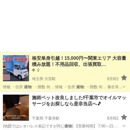
格安単身引越！15,000円〜関東エリア 大容量
積み放題！不用品回収、出張買取…
埼玉県 大宮駅
8月8日
情報 ・住所
建物
: ・階数 何… 情報 ・住所
建物
: ・階数 何… 養生等が
必要となる
建物
(タワーマンション…
埼玉
さいたま市
大宮駅
引っ越し
無料
施術ベット改良しました❗️千葉市でオイルマッ
サージをお探しなら是非当店へ🎵
千葉県 千葉寺駅
8月8日
(地図ではレオパレス表記ですが同じ
建物
) 【営業時間】 7:00～21:…