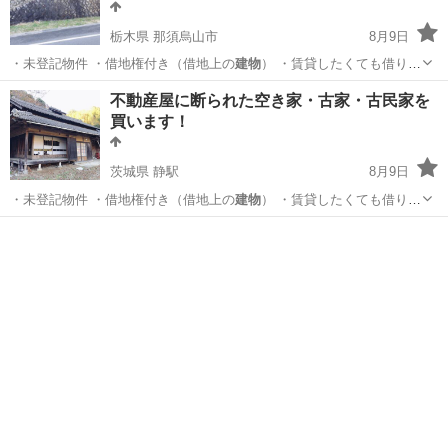
栃木県 那須烏山市
8月9日
・未登記物件 ・借地権付き（借地上の
建物
） ・賃貸したくても借り手
がいない …
栃木
那須烏山市
リサイクルショップ
不動産屋に断られた空き家・古家・古民家を
買います！
茨城県 静駅
8月9日
・未登記物件 ・借地権付き（借地上の
建物
） ・賃貸したくても借り手
がいない …
茨城
常陸大宮市
静駅
リサイクルショップ
物件