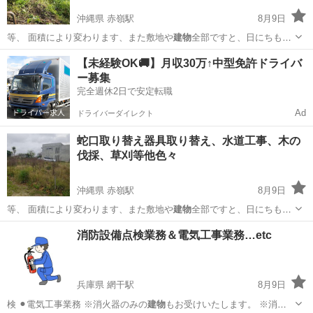
沖縄県 赤嶺駅
8月9日
等、 面積により変わります、また敷地や
建物
全部ですと、日にちもか
かります、 …
沖縄
糸満市
赤嶺駅
その他
草刈
【未経験OK🚚】月収30万↑中型免許ドライバ
ー募集
完全週休2日で安定転職
Ad
ドライバーダイレクト
蛇口取り替え器具取り替え、水道工事、木の
伐採、草刈等他色々
沖縄県 赤嶺駅
8月9日
等、 面積により変わります、また敷地や
建物
全部ですと、日にちもか
かります、 …
沖縄
糸満市
赤嶺駅
その他
草刈
消防設備点検業務＆電気工事業務…etc
兵庫県 網干駅
8月9日
検 ⚫︎電気工事業務 ※消火器のみの
建物
もお受けいたします。 ※消防