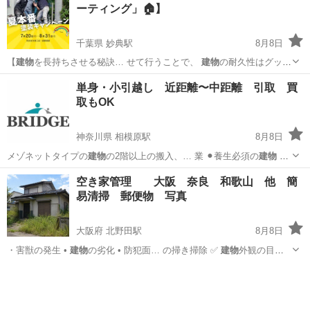
ーティング」🏠】
千葉県 妙典駅
8月8日
【
建物
を長持ちさせる秘訣… せて行うことで、
建物
の耐久性はグッと
向…
千葉
市川市
妙典駅
その他
建物
単身・小引越し 近距離〜中距離 引取 買
取もOK
神奈川県 相模原駅
8月8日
メゾネットタイプの
建物
の2階以上の搬入、… 業 ⚫︎養生必須の
建物
⚫︎
台車使用不可… の
建物
⚫︎遠方から運ぶ…
神奈川
相模原市
相模原駅
引っ越し
建物
空き家管理 大阪 奈良 和歌山 他 簡
易清掃 郵便物 写真
大阪府 北野田駅
8月8日
・害獣の発生 •
建物
の劣化 • 防犯面… の掃き掃除 ✅
建物
外観の目視
確認 …
大阪
堺市
北野田駅
その他
月額