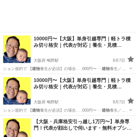
10000円〜【大阪】単身引越専門｜軽トラ積
み切り格安｜代表が対応｜養生・見積…
大阪府 鴫野駅
8月7日
ション規約で 【
建物
養生が必須】の場合… ,000円〜 ・
建物
養生／
2,000円… ・郵便番号 ・
建物
種別 ・階数 …
大阪
大阪市
鴫野駅
引っ越し
10000円〜【大阪】単身引越専門｜軽トラ積
み切り格安｜代表が対応｜養生・見積…
大阪府 鴫野駅
8月7日
ション規約で 【
建物
養生が必須】の場合… ,000円〜 ・
建物
養生／
2,000円… ・郵便番号 ・
建物
種別 ・階数 …
大阪
大阪市
鴫野駅
引っ越し
格安
【大阪・兵庫格安引っ越し1万円〜】単身専
門！代表が顔出しで伺います・無料オプシ…