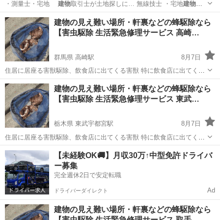
・測量士・宅地
建物
取引士が土地探しに… 無線技士 ・宅地
建物
取
引士 ■場所… #測量士 #宅地
建物
取引士
神奈川
川崎市
新百合ヶ丘駅
その他
建物の見え難い場所・軒裏などの蜂駆除なら
【害虫駆除 生活緊急修理サービス 高崎…
群馬県 高崎駅
8月7日
住居に居座る害獣駆除、飲食店に出てくる害獣 特に飲食店に出てくる
ネズミ、ゴキブリなどの害獣害虫は 店舗経営に大きく関わるかと思い
群馬
高崎市
高崎駅
蜂の巣駆除
害虫駆除
建物の見え難い場所・軒裏などの蜂駆除なら
ます。 【害虫駆除 生活緊急修理サービス 高崎 営業所】にお任せ下さ
【害虫駆除 生活緊急修理サービス 東武…
い。 修理出張エ...
栃木県 東武宇都宮駅
8月7日
住居に居座る害獣駆除、飲食店に出てくる害獣 特に飲食店に出てくる
ネズミ、ゴキブリなどの害獣害虫は 店舗経営に大きく関わるかと思い
栃木
宇都宮市
東武宇都宮駅
蜂の巣駆除
害虫駆除
【未経験OK🚚】月収30万↑中型免許ドライバ
ます。 【害虫駆除 生活緊急修理サービス 東武宇都宮 営業所】にお任
ー募集
せ下さい。 修理...
完全週休2日で安定転職
Ad
ドライバーダイレクト
建物の見え難い場所・軒裏などの蜂駆除なら
【害虫駆除 生活緊急修理サービス 取手…