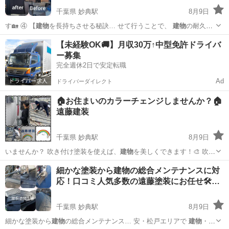
千葉県 妙典駅
8月9日
す🏡 ④ 【
建物
を長持ちさせる秘訣… せて行うことで、
建物
の耐久性
はグッと向…
千葉
市川市
妙典駅
その他
外壁塗装
【未経験OK🚚】月収30万↑中型免許ドライバ
ー募集
完全週休2日で安定転職
Ad
ドライバーダイレクト
🏠お住まいのカラーチェンジしませんか？🏠
遠藤建装
千葉県 妙典駅
8月9日
いませんか？ 吹き付け塗装を使えば、
建物
を美しくできます！🎨 吹き
付け塗装の…
千葉
市川市
妙典駅
設計事務所
外壁
細かな塗装から建物の総合メンテナンスに対
応！口コミ人気多数の遠藤塗装にお任せ🛠…
千葉県 妙典駅
8月9日
細かな塗装から
建物
の総合メンテナンス… 安・松戸エリアで
建物
・ア