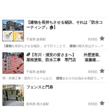
【建物を長持ちさせる秘訣、それは「防水コ
ーティング」🏠】
千葉県 妙典駅
8月8日
【
建物
を長持ちさせる秘訣… せて行うことで、
建物
の耐久性はグッと
向…
千葉
市川市
妙典駅
その他
建物
🌈【市川・浦安の皆さまへ】 外壁塗装、
屋根塗装、防水工事 専門店 遠藤建…
千葉県 妙典駅
8月8日
理・外構工事・室内リフォームなど、
建物
まわりのお悩みを相談でき
る専門店です😊…
千葉
市川市
妙典駅
リフォーム
無料
フェンスと門扉
群馬県 西小泉駅
8月8日