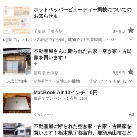
ホットペッパービューティー掲載についての
お知らせ❇️
千葉県 千葉寺駅
8月9日
(地図ではレオパレス表記ですが同じ
建物
です) 営業時間：7:00～
21:0…
千葉
千葉市
千葉寺駅
マッサージ
建物
不動産屋さんに断られた古家・空き家・古民
家を買います！
福島県 勿来駅
8月9日
・未登記物件 ・借地権付き（借地上の
建物
） ・賃貸したくても借り手
がいない …
福島
いわき市
勿来駅
リサイクルショップ
物件
MacBook Air 13インチ 0円
抽選でプレゼント！応募は1分
Ad
くらしノート
不動産屋に断られた空き家・古家・古民家を
買います！栃木県宇都宮市、那須烏山市など