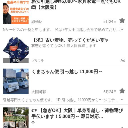
格安引越し🚛¥6,000〜家具家電一点でもOK
年)の経験も ございますので技術面はご安心ください！ ◆◇当店のサ
🙆【大阪発】
ービスに...
緑橋駅
5月24日
Nサービスの千坊と申します。 私は7年大手引越し会社で勤めており
(現場責任者5年,営業2年) 家電配送(現場責任者2年)の経験も ございま
大阪
大阪市
緑橋駅
引っ越し
無料
【求】古い着物、売ってください👘✨
すので技術面はご安心ください。 当日基本的に追加料金はいただきま
状態が悪くてもOK！最大限買取します
せ...
Ad
プリフラ
くまちゃん便 引っ越し 11,000円～
大国町駅
5月24日
引越専門のくまちゃん便です。 1R 引っ越し 11000円から〜 ジモティ
サイト等で購入したり頂いたもの 4000円から〜運搬します！ 手伝い
大阪
大阪市
大国町駅
引っ越し
mail
👉 【急ぎOK】大阪｜単身引越し・荷物運び
や1階降ろしなど値段交渉可能です。 お気軽にお問い合わせくださ
手伝います！5,000円～ 即日対応…
い。...