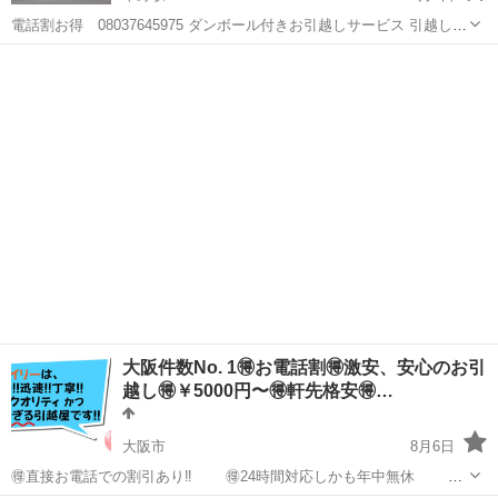
電話割お得 08037645975 ダンボール付きお引越しサービス 引越しと
エアコン工事残置物同時に対応可能。取り外しから取り付けまでワン
大阪
大阪市
平野駅
引っ越し
無料
ストップで行うため、別業者を手配する必要がなく、時間やコストの
無駄を減らせます。引越...
大阪件数No. 1🉐お電話割🉐激安、安心のお引
越し🉐￥5000円〜🉐軒先格安🉐…
大阪市
8月6日
🉐直接お電話での割引あり‼️ 🉐24時間対応しかも年中無休