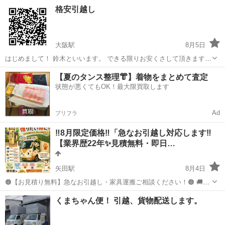
🉐載せ放題プランも有ります 🉐冷蔵庫 洗濯機 はもちろんベットやシ
大阪
大阪市
引っ越し
お客様
格安引越し
ーリングライトの設置完全無料！【ご予約前に設置が必要かご連絡下
さい工具等が変わりますので...
大阪駅
8月5日
はじめまして！ 鈴木といいます。 できる限りお安くさして頂きます。
関西発でどこまででも行きます。 最低引越し料金 22000〜となりま
大阪
大阪市
大阪駅
引っ越し
格安
【夏のタンス整理👘】着物をまとめて査定
す。 3台までならご用意できます。 よろしくお願い致します お気軽に
状態が悪くてもOK！最大限買取します
お問い合わせくださ...
Ad
プリフラ
‼️8月限定価格‼️「急なお引越し対応します‼️
【業界歴22年✨見積無料・即日…
矢田駅
8月4日
🟠【お見積り無料】急なお引越し・家具運搬ご相談ください！🟠 🚚最
短即日対応可能 🚚夜間・早朝対応相談OK 🚚単身・ミニ引越し大歓迎
大阪
大阪市
矢田駅
引っ越し
無料
くまちゃん便！ 引越、貨物配送します。
🚚家具家電1点から対応 「大手は高くて悩んでいる…」 「少しだけ運
びたい…」 「急な引越...