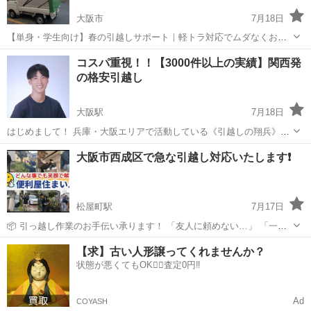
大阪市
7月18日
【単身・学生向け】春の引越しサポート｜軽トラ対応でムダなくお得
🚚✨ 簡易な見積もり金額提示可能です。 ※正式な金額ではないです。
大阪
大阪市
引っ越し
軽トラ
コスパ重視！！【3000件以上の実績】関西発
※重量50キロ以上の品物は搬出や搬入先の狭さ等で対応不可になる場
の格安引越し
合あり ご気軽にお問い合...
大阪駅
7月18日
はじめまして！ 兵庫・大阪エリアで活動している《引越しの翔兵》で
す！ くらしのマーケットにて多数の高評価レビューをいただき、 「安
大阪
大阪市
大阪駅
引っ越し
料金
大阪市西成区で急な引越し対応いたします❗️
心して任せられる引越し」と多くのお客様に選んで頂いています。 お
気に入り登録し...
松屋町駅
7月17日
📦 引っ越し作業のお手伝い承ります！ 「友人に頼めない…」 「一人
では運べない…」 「業者の見積りが高すぎた…」 そんなお困りごとに
大阪
大阪市
松屋町駅
引っ越し
料金
【求】古い人形譲ってくれませんか？
柔軟に対応します。 引っ越し業者ではありませんが、丁寧で確実な作
状態が悪くてもOK🙆‍♀️査定0円‼️
業を心がけています。 小...
Ad
COYASH