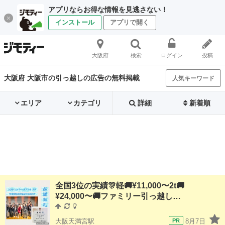
アプリならお得な情報を見逃さない！
インストール
アプリで開く
大阪府
検索
ログイン
投稿
大阪府 大阪市の引っ越しの広告の無料掲載
人気キーワード
エリア
カテゴリ
詳細
新着順
全国3位の実績🎊軽🚚¥11,000〜2t🚚
¥24,000〜🚚ファミリー引っ越し…
大阪天満宮駅
8月7日