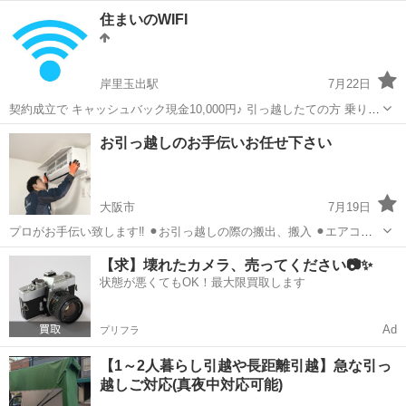
住まいのWIFI
岸里玉出駅
7月22日
契約成立で キャッシュバック現金10,000円♪ 引っ越したての方 乗り換
え考えてる方 単純にWi-Fi環境にしたい方 マンションタイプなら 月額
大阪
大阪市
岸里玉出駅
引っ越し
月額
お引っ越しのお手伝いお任せ下さい
2980円〜 wifiの初期設定も希望があれば接続します。 引っ越し先でス
グに...
大阪市
7月19日
プロがお手伝い致します‼️ ⚫︎お引っ越しの際の搬出、搬入 ⚫︎エアコン
の外し、引き取り ⚫︎いらなくなった家具家電の買い取り ⚫︎買い物代行
大阪
大阪市
引っ越し
片付け
【求】壊れたカメラ、売ってください📷✨
⚫︎お片付けのお手伝い ⚫︎その他何でもお気軽にご相談ください
状態が悪くてもOK！最大限買取します
Ad
プリフラ
【1～2人暮らし引越や長距離引越】急な引っ
越しご対応(真夜中対応可能)