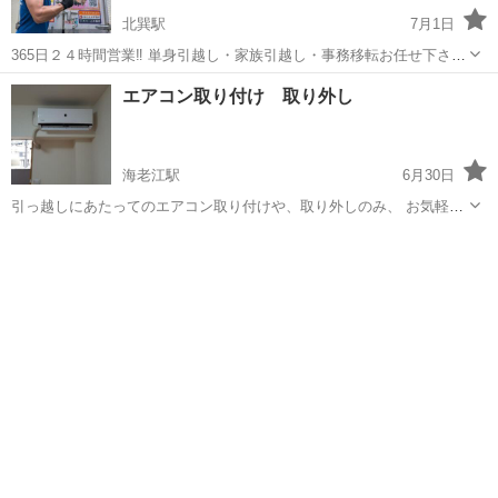
北巽駅
7月1日
365日２４時間営業‼️ 単身引越し・家族引越し・事務移転お任せ下さ
い‼️ 女性スタッフ同行で安心です！ 段ボール１０枚サービス 大阪市内
大阪
大阪市
北巽駅
引っ越し
軽トラ
エアコン取り付け 取り外し
での金額になります！ タワマン別途 軽トラ１台分20.000円税別 1人作
業のみ...
海老江駅
6月30日
引っ越しにあたってのエアコン取り付けや、取り外しのみ、 お気軽に
お問い合わせください。 大阪エアコンヘルパー https://www.oosaka-
大阪
大阪市
海老江駅
引っ越し
取り外し
aircon-helper.com/ 公式アカウント この時期か...