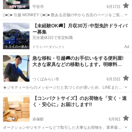
守谷市
6月17日
□■□■ 引越 MONKEY □■□■ 数ある店舗の中から当店のページをご覧頂
きありがとうございます。 【3月、4月のご予約はお早めにお願い致し
茨城
守谷市
引っ越し
無料
【未経験OK🚚】月収30万↑中型免許ドライバ
ます】 当店は大手出身のスタッフのみで構成し、お客様に寄り添える
ー募集
サービスを...
完全週休2日で安定転職
Ad
ドライバーダイレクト
急な移転・引越🚚のお手伝いをする便利屋!
大きな家具などの移動もします。明瞭料…
つくばみらい市
6月15日
★ジモティーからのメッセージだと気づくのが遅いため、LINEまたは
お電話の方が早く対応出来ます ご覧いただき有り難うございます 女性
茨城
つくばみらい市
引っ越し
料金
【コンパクトサイズ】のお荷物を「安く・速
の方のご利用率8割！ 安心してご利用頂けるサービスです また企業
く・安心に」お届けします!!
の異動や転...
赤塚駅
6月9日
オークションやジモティーなどで取引した大事なお荷物を、業界最安