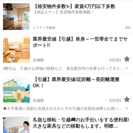
値にて指定の場所までお届けいたします。大手運送会社に頼むと料金
茨城
水戸市
赤塚駅
引っ越し
オークション
【格安物件多数✨】家賃4万円以下多数
が高い。また、配送してもらえないサイズのお荷物などを運搬・配送
【保証人ナシ】賃貸物件多数掲載！
いたします。
Ad
ニフティ不動産
業界最安値【引越】単身～一世帯全てまでサ
ポート!!
赤塚駅
6月9日
▪弊社は、引越やお荷物の移動など、過去数百件の作業を行ってきた実
績があります。 ▪料金体系に関しても、引越業界大手他、他社さまより
茨城
水戸市
赤塚駅
引っ越し
料金
【引越】業界最安値/近距離～長距離運搬
格安にてサービスを提供いたします。 ▪料金が安いからといって、作業
OK！
や運搬でも一切手を抜くことは...
赤塚駅
6月9日
◆大手業者に高額な見積を出された方や引越の依頼自体断られ困って
いる方を対象に迅速に対応いたします。 ◆弊社では、引越スタッフに
茨城
水戸市
赤塚駅
引っ越し
見積
💪急な移転・引越🚚のお手伝いをする便利屋!
よる迅速・丁寧な搬出及び搬入を心掛け、業界最安値の料金と安心の
大きな家具などの移動もします。明瞭…
サービスをお約束いたします。