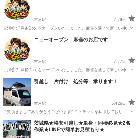
古河駅
7月9日
古河☝️で｢麻雀Goo｣をオープンいたしました。麻雀を通じて新しい仲間
が出来たり、楽しい時間を過ごせたらいいなと思っています。よろし
茨城
古河市
古河駅
引っ越し
ニューオープン 麻雀のお店です
くお願いいたします。
古河駅
7月7日
古河☝️で｢麻雀Goo｣をオープンいたしました。麻雀を通じて新しい仲間
が出来たり、楽しい時間を過ごせたらいいなと思っています。よろし
茨城
古河市
古河駅
引っ越し
引越し 片付け 処分等 承ります！
くお願いいたします。
古河駅
6月26日
ご覧頂きましてありがとうございます^_^ トラックを私用しておりま
す！ ご希望の日時、時間等 出来るだけ ご対応をさせて頂きますの
茨城
古河市
古河駅
引っ越し
茨城県★格安引越し★単身・同棲必見★2名
で、短い距離でも お気軽にご連絡ください。 ※ご連絡頂いた内容に
作業★LINEで簡単お見積もり★
てお見積もりをさせて頂き...