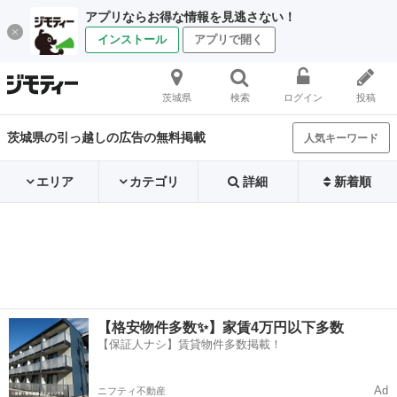
アプリならお得な情報を見逃さない！
インストール
アプリで開く
茨城県
検索
ログイン
投稿
茨城県の引っ越しの広告の無料掲載
人気キーワード
エリア
カテゴリ
詳細
新着順
【格安物件多数✨】家賃4万円以下多数
【保証人ナシ】賃貸物件多数掲載！
Ad
ニフティ不動産