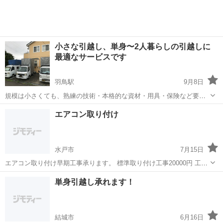
ピーディーな対応が...
小さな引越し、単身〜2人暮らしの引越しに
最適なサービスです
羽鳥駅
9月8日
規模は小さくても、熟練の技術・本格的な資材・用具・保険など要件
を備えた引っ越し業者です。 家具の単品輸送のご要望にもお応えいた
茨城
石岡市
羽鳥駅
引っ越し
エアコン取り付け
します。（ファミリーサイズの大型家財のみの作業実績も増えまし
た） 事前にお見積りを請求して頂い...
水戸市
7月15日
エアコン取り付け早期工事承ります。 標準取り付け工事20000円 工事
エリア 水戸市 ひたちなか市 茨城町 那珂市
茨城
水戸市
引っ越し
取り付け
単身引越し承れます！
他ご相談ください。
結城市
6月16日