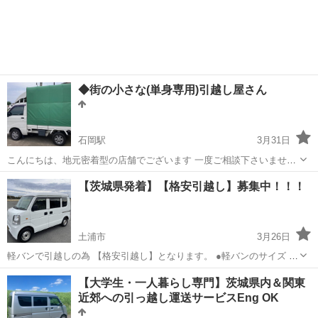
◆街の小さな(単身専用)引越し屋さん
石岡駅
3月31日
こんにちは、地元密着型の店舗でございます 一度ご相談下さいませ🙇‍♂️
◆軽トラック(荷室高さ1,700mm) 積みきり(350kg) ◆学生さん、単身赴
茨城
石岡市
石岡駅
引っ越し
無料
【茨城県発着】【格安引越し】募集中！！！
任の方、大歓迎！ ◆家具、家電、ソファー、単品配送可 ◆貸し倉庫か
ら...
土浦市
3月26日
軽バンで引越しの為 【格安引越し】となります。 ●軽バンのサイズ 高
さ1180㎜ 横 1300㎜ 縦 1700㎜ 冷蔵庫…2ドアタイプ 1150㎜未満
茨城
土浦市
引っ越し
【大学生・一人暮らし専門】茨城県内＆関東
の物 ●対応地域● 積込地 ⇒ 『茨城県全域』...
近郊への引っ越し運送サービスEng OK