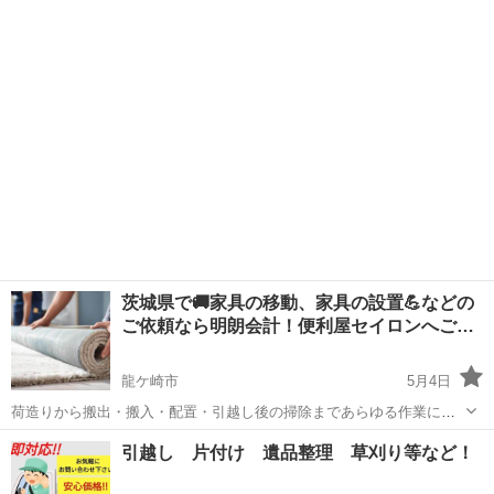
お電話の方が早く対応出来ます 企業の異動や転勤が多い時期で、引越
茨城
笠間市
引っ越し
町内会
し件数が増える傾向があります。この時期も、繁忙期とまではいかな
いものの、料金がやや高くな...
茨城県で🚚家具の移動、家具の設置💪などの
ご依頼なら明朗会計！便利屋セイロンへご…
龍ケ崎市
5月4日
荷造りから搬出・搬入・配置・引越し後の掃除まであらゆる作業に対
応致します。 引越しに関するお困り事はお気軽に「便利屋セイロン」
茨城
龍ケ崎市
引っ越し
手伝い
引越し 片付け 遺品整理 草刈り等など！
にご連絡ください。 作業中の場合もありますので電話やLINEにてお問
い合せいただいた方がご...