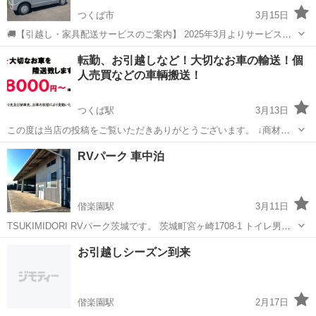
つくば市
3月15日
🚚【引越し・家具配送サービスのご案内】 2025年3月よりサービスを
開始し、わずか4ヶ月で15名以上のお客様（外国人含む）の引越しをサ
茨城
つくば市
引っ越し
お客様
転勤、お引越しなど！大切なお車の輸送！個
ポートしてきました。 単身者や大学生の引越しに特化し、家具の配送
人売買などの車輌搬送！
や設置も対応いたします。 ...
つくば駅
3月13日
この度は当店の投稿をご覧いただきありがとうございます。 ↓商材説
明↓ お客様の大切なお車を１台積み積載車にてオーダー陸送を承りま
茨城
つくば市
つくば駅
引っ越し
料金
RVパーク 車中泊
す。 ★陸送料金例★ 車種：軽自動車 引取り地域：茨城県つくば市
お...
偕楽園駅
3月11日
TSUKIMIDORI RVパーク茨城です。 茨城町宮ヶ崎1708-1 トイレ男女
別、シャワールール無し（近隣施設利用） 悪天候や車両トラブル、メ
茨城
水戸市
偕楽園駅
引っ越し
キッチンカー
お引越しシーズン到来
ンテナンスなど希望者は 倉庫内に車両を入れる事もできます。（別途
3000円） ...
偕楽園駅
2月17日