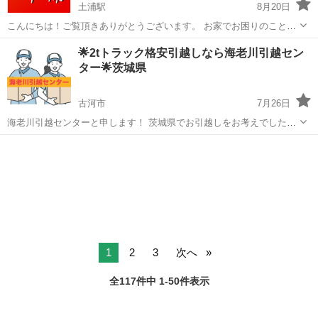
土浦駅
8月20日
こんにちは！ご覧頂きありがとうございます。 お家でお困りのことは
何でもお助けできるヒーローになりたい、、、そんな思いからHOUSE
茨城
土浦市
土浦駅
引っ越し
無料
🌟2tトラック格安引越しなら海老川引越セン
HEROという店舗名を付けました！ お客様とのご連絡はLINEを使いス
ター🌟茨城県
ピーディーな対応が...
古河市
7月26日
海老川引越センターと申します！ 茨城県でお引越しをお考えでした
ら、ぜひ当社にお任せください！ 大手引越し会社さんの３〜４割お安
茨城
古河市
引っ越し
無料
くお引越しできます！ ⬇️まずは公式LINEか電話にて無料お見積り⬇️
htt...
1
2
3
次へ
全117件中 1-50件表示