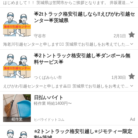
はじめまして！！ 茨城県は笠間市からご挨拶となります。 井坂運送の
井坂と申します。 これからお引越しされる方々におかれましては、
茨城
水戸市
偕楽園駅
引っ越し
無料
🌟2tトラック格安引越しなら‼️えびがわ引越セ
様々な業者様とやり取りをされるかと思います。 値段や日程、時間帯
ンター🌟茨城県
などの様々な制約の中で、皆様...
守谷市
2月1日
海老川引越センターと申します💁‍♂️ 茨城県でお引越しをお考えでした
ら、ぜひ当社にお任せください！ 大手引越し会社さんの３〜４割お安
茨城
守谷市
引っ越し
無料
🌟2トントラック格安引越し🌟ダンボール無
くお引越しできます！ ⬇️まずは公式LINEか電話にて無料お見積り⬇️ ...
料サービス🌟
つくばみらい市
1月30日
えびがわ引越センターと申します🙇🏻 茨城県でお引越しをお考えでし
たら、 ぜひ当社にお任せください！ 大手引越し会社さんより ３〜４
茨城
つくばみらい市
引っ越し
無料
日払いバイト
割お安くお引越しできます！ ⬇️まずは公式LINEか電話にて無料お見積
軽作業 時給1400円〜
り...
Ad
ヒバライドットコム
⭐️2トントラック格安引越し⭐️ジモティー限定
割⭐️茨城