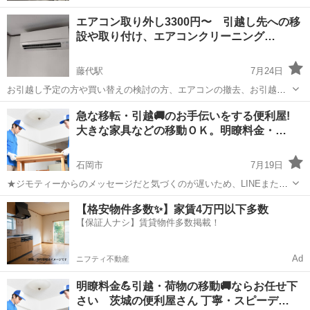
エアコン取り外し3300円〜 引越し先への移
設や取り付け、エアコンクリーニング…
藤代駅
7月24日
お引越し予定の方や買い替えの検討の方、エアコンの撤去、お引越し
先への移設などを出精価格でお引き受けいたします。 ※通常の量販店
茨城
取手市
藤代駅
引っ越し
取り外し
急な移転・引越🚚のお手伝いをする便利屋!
などでエアコンを購入の場合、既存エアコンの取外し処分は、取外費
大きな家具などの移動ＯＫ。明瞭料金・…
用＋処分運搬＋リサイクル費用な...
石岡市
7月19日
★ジモティーからのメッセージだと気づくのが遅いため、LINEまたは
お電話の方が早く対応出来ます ご覧いただき有り難うございます 女性
茨城
石岡市
引っ越し
料金
【格安物件多数✨】家賃4万円以下多数
の方のご利用率8割！ 安心してご利用頂けるサービスです また企業
【保証人ナシ】賃貸物件多数掲載！
の異動や転...
Ad
ニフティ不動産
明瞭料金💪引越・荷物の移動🚚ならお任せ下
さい 茨城の便利屋さん 丁寧・スピーデ…