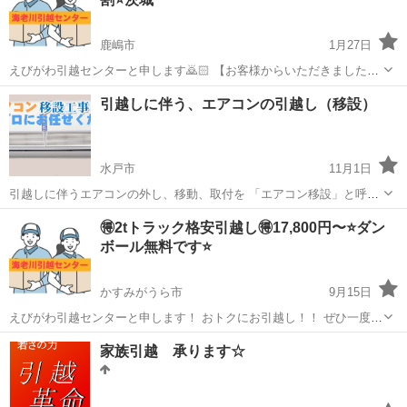
鹿嶋市
1月27日
えびがわ引越センターと申します🙇🏻 【お客様からいただきましたア
ンケートです】 https://ibb.co/n0yYbpP https://ibb.co/j5PTydk
茨城
鹿嶋市
引っ越し
無料
引越しに伴う、エアコンの引越し（移設）
https://ibb.co/LNq4h...
水戸市
11月1日
引越しに伴うエアコンの外し、移動、取付を 「エアコン移設」と呼ん
でおります。 ＜基本料金＞ 外し 5,000円（税別）より 取付 13,000
茨城
水戸市
引っ越し
パイプ
🉐2tトラック格安引越し🉐17,800円〜⭐️ダン
円（税別）より 外し+取付が基本料金（当店エリア内）となります。
ボール無料です⭐️
...
かすみがうら市
9月15日
えびがわ引越センターと申します！ おトクにお引越し！！ ぜひ一度弊
社にご相談ください！ LINEでお見積り完結できます🙆‍♂️ ⬇️まずは公式
茨城
かすみがうら市
引っ越し
無料
家族引越 承ります☆
LINEか電話にて無料お見積り⬇️ https://line...