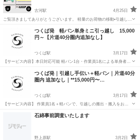
古河駅
4月25日
ご覧頂きましてありがとうございます。 軽量のお荷物の移動•引越し•
片付けなど最短にてご対応致します^_^ 内容にてお見積もりさせて頂
茨城
古河市
古河駅
引っ越し
片付け
つくば発 軽バン単身ミニ引っ越し 15,000
きます。 お気軽にお問い合わせください！ ご連絡お待ちしておりま
円～【片道40分圏内追加なし】
す。
つくば駅
3月17日
【サービス内容】本日対応可能 軽バン1台・作業員1名による単身者向
けの引越しサービスです。 ワンルーム〜1K程度、荷物少なめの方にち
茨城
つくば市
つくば駅
引っ越し
料金
つくば発｜引越し手伝い＋軽バン｜片道40分
ょうど良い引越しを行っています‼︎ 【対応内容】 ・単身引越しに伴う
圏内 追加なし｜**15,000円〜…
荷物の運搬 ...
つくば駅
3月17日
【サービス内容】 作業員1名＋軽バンで、引越しの搬出・搬入をお手
伝いします。 「友達とやるけど車がない」「人手がもう1人ほしい」
茨城
つくば市
つくば駅
引っ越し
料金
石綿事前調査いたします
「大物だけ一緒に運びたい」など歓迎です！ ※このプランは “お客様
も一緒に作業する前提...
野上原駅
3月2日