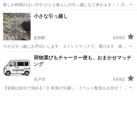
夜しか時間のない方や ひとり暮らしの引っ越しなど承れます！！ 片付
けなども可能です！ 気軽にお問い合わせ頂けたら幸いです！
茨城
結城市
引っ越し
単身引越し
小さな引っ越し
友部駅
4月8日
小さな引っ越しお手伝いします、２トントラックで、運びます、家具
の重い荷物、階段から降ろせないのは、ユニックで、降ろします、(現
茨城
笠間市
友部駅
引っ越し
ユニック
荷物運びもチャーター便も、おまかせマッチ
場による)処分も、請け負いします、一度、電話、見積ください、
ング
水戸市
4月8日
【金額は自分で決める！】単身の引越し・イベント配送もお任せ！ 急
な引越しやイベントの荷物運び、配送でお困りの方へ。 軽貨物ドライ
茨城
水戸市
引っ越し
チャーター便
バーと直接マッチングできるサービスを提供しています。 配送日時
や希望金額もご自身で自...