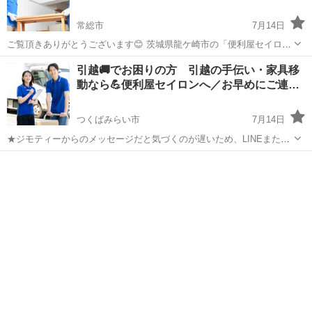
常総市
7月14日
ご覧頂きありがとうございます😊 茨城県龍ケ崎市の「便利屋セイロ
ン」はあなたの街の御用聞きとしてお困りごとをお手伝いするをさせ
茨城
常総市
引っ越し
料金
引越🚚でお困りの方 引越の手伝い・家具移
ていただいております💪 ゴミ屋敷やお部屋の片づけ等、家具の取付や
動なら💪便利屋セイロンへ／お早めにご連…
移動、お引っ越しのお手伝...
つくばみらい市
7月14日
★ジモティーからのメッセージだと気づくのが遅いため、LINEまたは
お電話の方が早く対応出来ます ご覧いただき有り難うございます 女性
茨城
つくばみらい市
引っ越し
料金
の方のご利用率8割！ 安心してご利用頂けるサービスです また企業
の異動や転...