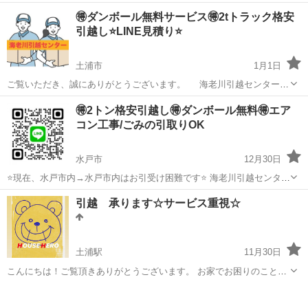
ら、ぜひ当社にお任せください！ 単身様〜ご家族様問わず承ります！
茨城
牛久市
引っ越し
無料
🉐ダンボール無料サービス🉐2tトラック格安
LINEでお見積り完結できます🙆‍♀️ ⬇️まずは公式LINEか電話にて無料...
引越し⭐️LINE見積り⭐️
土浦市
1月1日
ご覧いただき、誠にありがとうございます。 海老川引越センターと
申します🙇🏻 まずは公式LINEまたは電話にて無料お見積りを！ 他社
茨城
土浦市
引っ越し
無料
🉐2トン格安引越し🉐ダンボール無料🉐エア
様よりお値段に自信あります！ https://line.me/ti/p...
コン工事/ごみの引取りOK
水戸市
12月30日
⭐️現在、水戸市内→水戸市内はお引受け困難です⭐️ 海老川引越センター
と申します🙇🏻 【お客様からいただきましたアンケートです】
茨城
水戸市
引っ越し
無料
引越 承ります☆サービス重視☆
https://ibb.co/n0yYbpP https://ibb.co/j...
土浦駅
11月30日
こんにちは！ご覧頂きありがとうございます。 お家でお困りのことは
何でもお助けできるヒーローになりたい、、、そんな思いからHOUSE
茨城
土浦市
土浦駅
引っ越し
無料
HEROという店舗名を付けました！ お客様とのご連絡はLINEを使いス