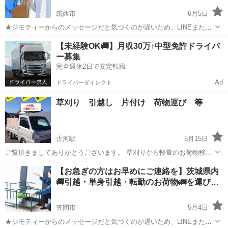
筑西市
6月5日
★ジモティーからのメッセージだと気づくのが遅いため、LINEまたは
お電話の方が早く対応出来ます ご覧いただき有り難うございます 女性
茨城
筑西市
引っ越し
料金
【未経験OK🚚】月収30万↑中型免許ドライバ
の方のご利用率8割！ 安心してご利用頂けるサービスです また企業
ー募集
の異動や転...
完全週休2日で安定転職
Ad
ドライバーダイレクト
草刈り 引越し 片付け 荷物運び 等
古河駅
5月15日
ご覧頂きましてありがとうございます。 草刈りから軽量のお荷物移
動 引越し 片付け等などございましたら、お気軽にご連絡下さい。
茨城
古河市
古河駅
引っ越し
【お急ぎの方はお早めにご連絡を】茨城県内
出来るだけ ご希望の日程にご対応させて頂きたいと思います！ お気
🚚引越・単身引越・転勤のお荷物🚛を運び…
軽にご連絡ください！ お...
笠間市
5月4日
★ジモティーからのメッセージだと気づくのが遅いため、LINEまたは