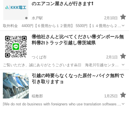
のエアコン屋さんが行きます❗️
水戸駅
2月10日
取外料金 4400円【６畳用から１２畳用】 5500円【１４畳用から２３
畳用】 ※再利用出来るように綺麗にお取り外しを致します。 室内機が
茨城
水戸市
水戸駅
引っ越し
取り外し
🉐他社さんと比べてください🉐ダンボール無
2階で室外機1階の場合 →スライダー作業料＋330...
料🉐2tトラック引越し🉐茨城県
つくば市
2月1日
ご覧いただき、誠にありがとうございます🙇🏻 海老川引越センター
と申します！ 【お客様からいただきましたアンケートです】
茨城
つくば市
引っ越し
無料
引越の時要らなくなった原付～バイク無料で
https://ibb.co/n0yYbpP https://ibb.co/j5PTy...
引き取りますョ
稲敷郡
1月25日
[We do not do business with foreigners who use translation software.]
●不動産業の方●一般の方もOK● 物件敷地内に駐輪されたままになって
茨城
稲敷郡
引っ越し
無料
しまったバイ...