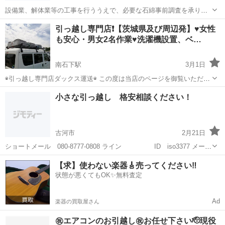
設備業、解体業等の工事を行ううえで、必要な石綿事前調査を承りま
す
茨城
常陸大宮市
野上原駅
引っ越し
引っ越し専門店❗【茨城県及び周辺発】♥女性
も安心・男女2名作業♥洗濯機設置、ベ…
南石下駅
3月1日
◉引っ越し専門店ダックス運送◉ この度は当店のページを御覧いただき
誠にありがとうございます。 当店は、某大手登録制サイトの引っ越し
茨城
常総市
南石下駅
引っ越し
夫婦
小さな引っ越し 格安相談ください！
部門 アワード受賞店舗です。 引っ越し家具輸送を中心に営業しており
ます。 丁寧さを重...
古河市
2月21日
ショートメール 080-8777-0808 ライン ID iso3377 メール
での問い合わせとなりますが難しい方は 電話での対応も致します。 宜
茨城
古河市
引っ越し
格安
【求】使わない楽器🎸売ってください‼️
しくお願い致します。 正誠（せいしん）商会
状態が悪くてもOK✨無料査定
Ad
楽器の買取屋さん
㊗️エアコンのお引越し㊗️お任せ下さい🫡現役