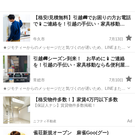
【格安/見積無料】引越🚚でお困りの方お電話
で📱ご連絡を！引越の手伝い・家具移動…
牛久市
7月13日
★ジモティーからのメッセージだと気づくのが遅いため、LINEまたは
📱お電話の方が早く対応出来ます😄弊社は龍ヶ崎市にある便利屋セイ
茨城
牛久市
引っ越し
手伝い
引越🚚シーズン到来！ お早めに📱ご連絡
ロンです。 ご覧いただき有り難うございます。 急な転勤や引越をされ
を！引越の手伝い・家具移動なら💪便利屋
る方でお困...
セ…
常総市
7月10日
★ジモティーからのメッセージだと気づくのが遅いため、LINEまたは
お電話の方が早く対応出来ます 引っ越しシーズン到来です🚚 ご覧いた
茨城
常総市
引っ越し
手伝い
【格安物件多数！】家賃4万円以下多数
だき有り難うございます 女性の方のご利用率8割！ 安心してご利用
【保証人ナシ】賃貸物件多数掲載！
頂けるサービスです...
Ad
ニフティ不動産
雀荘新規オープン 麻雀Goo(グー)