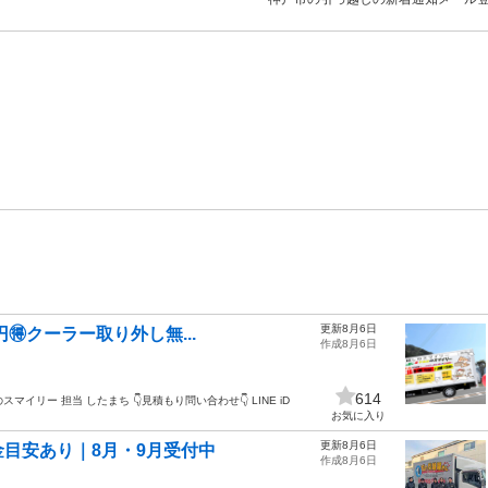
更新8月6日
0円🉐クーラー取り外し無...
作成8月6日
614
スマイリー 担当 したまち 👇見積もり問い合わせ👇 LINE iD
お気に入り
更新8月6日
目安あり｜8月・9月受付中
作成8月6日