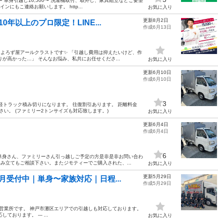
〜 単身引越し16,500〜 洗濯機取付、取外し、家具組立などご要望
にもこ連絡お願いします。 http...
お気に入り
更新8月2日
年以上のプロ限定！LINE...
作成6月13日
 よろず屋アールクラストです✨ 「引越し費用は抑えたいけど、作
が高かった…」 そんなお悩み、私共にお任せくださ...
お気に入り
更新6月10日
作成6月10日
3
 軽トラック積み切りになります。 往復割引あります。 距離料金
さい。 (ファミリー2トンサイズも対応致します。)
お気に入り
更新6月4日
作成6月4日
6
、単身さん、ファミリーさん引っ越しご予定の方是非是非お問い合わ
み立てもご相談下さい。またジモティーでご購入された、...
お気に入り
更新5月29日
受付中｜単身〜家族対応｜日程...
作成5月29日
崎営業所です。 神戸市灘区エリアでの引越しも対応しております。
ります。 --- ...
お気に入り