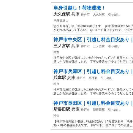
単身引越し！荷物運搬！
大久保駅
兵庫
神戸市
大久保駅
引っ越し
単身引越し
急なお引越しや、単品輸送承ります。 参考 荷物運搬5,500
があれば相談して下さい。 QRコード有りますので、公式ライン
神戸市中央区｜引越し料金目安あり｜5
三ノ宮駅
兵庫
神戸市
三ノ宮駅
引っ越し
料金
神戸市中央区で引越しをご検討中の方へ 町の引越屋さんで
越しから家族引越しまで、 丁寧な作業を心掛けて対応しております
神戸市兵庫区｜引越し料金目安あり｜5
兵庫駅
兵庫
神戸市
兵庫駅
引っ越し
料金
神戸市兵庫区で引越しをご検討中の方へ 町の引越屋さんで
越しから家族引越しまで、 丁寧な作業を心掛けて対応しております
神戸市長田区｜引越し料金目安あり｜5
新長田駅
兵庫
神戸市
新長田駅
引っ越し
料金
【神戸市長田区｜引越し料金目安あり｜5月空きあり｜単身
方へ 町の引越屋さんです。 神戸市長田区エリアでの引越しも