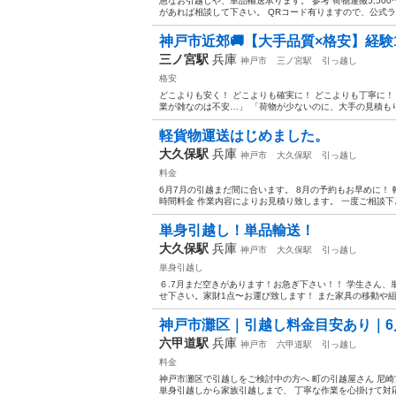
急なお引越しや、単品輸送承ります。 参考 荷物運搬5,500
があれば相談して下さい。 QRコード有りますので、公式ライン
神戸市近郊🚚【大手品質×格安】経験10
三ノ宮駅
兵庫
神戸市
三ノ宮駅
引っ越し
格安
どこよりも安く！ どこよりも確実に！ どこよりも丁寧に！
業が雑なのは不安…」 「荷物が少ないのに、大手の見積もり
軽貨物運送はじめました。
大久保駅
兵庫
神戸市
大久保駅
引っ越し
料金
6月7月の引越まだ間に合います。 8月の予約もお早めに！
時間料金 作業内容によりお見積り致します。 一度ご相談下
単身引越し！単品輸送！
大久保駅
兵庫
神戸市
大久保駅
引っ越し
単身引越し
６.7月まだ空きがあります！お急ぎ下さい！！ 学生さん
せ下さい。家財1点〜お運び致します！ また家具の移動や組
神戸市灘区｜引越し料金目安あり｜6月
六甲道駅
兵庫
神戸市
六甲道駅
引っ越し
料金
神戸市灘区で引越しをご検討中の方へ 町の引越屋さん 尼
単身引越しから家族引越しまで、 丁寧な作業を心掛けて対応してお