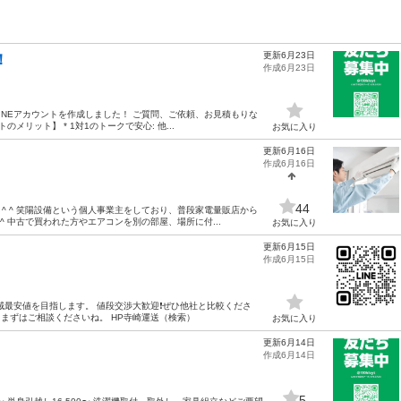
更新6月23日
！
作成6月23日
INEアカウントを作成しました！ ご質問、ご依頼、お見積もりな
メリット】 * 1対1のトークで安心: 他...
お気に入り
更新6月16日
作成6月16日
44
^ ^ 笑陽設備という個人事業主をしており、普段家電量販店から
 中古で買われた方やエアコンを別の部屋、場所に付...
お気に入り
更新6月15日
作成6月15日
最安値を目指します。 値段交渉大歓迎❗️ぜひ他社と比較くださ
からまずはご相談くださいね。 HP寺崎運送（検索）
お気に入り
更新6月14日
作成6月14日
5