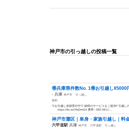
神戸市の引っ越しの投稿一覧
🉐兵庫県件数No. 1🉐お引越し¥500
-
兵庫
神戸市
引っ越し
無料
💡お引越し依頼受付中💡 納得のサービスをご提供‼️ 引越しの
https://lin.ee/HsDmI2d 携帯↓ 080-3811-...
神戸市灘区｜単身・家族引越し｜料金
六甲道駅
兵庫
神戸市
六甲道駅
引っ越し