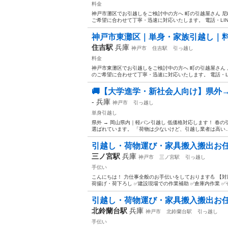
料金
神戸市灘区でお引越しをご検討中の方へ 町の引越屋さん 
ご希望に合わせて丁寧・迅速に対応いたします。 電話・LIN
神戸市東灘区｜単身・家族引越し｜料
住吉駅
兵庫
神戸市
住吉駅
引っ越し
料金
神戸市東灘区でお引越しをご検討中の方へ 町の引越屋さん
のご希望に合わせて丁寧・迅速に対応いたします。 電話・LI
🚚【大学進学・新社会人向け】県外
-
兵庫
神戸市
引っ越し
単身引越し
県外 → 岡山県内｜軽バン引越し 低価格対応します！ 春
選ばれています。 「荷物は少ないけど、引越し業者は高い…
引越し・荷物運び・家具搬入搬出お
三ノ宮駅
兵庫
神戸市
三ノ宮駅
引っ越し
手伝い
こんにちは！ 力仕事全般のお手伝いをしております💪 【対
荷揚げ・荷下ろし ✅建設現場での作業補助 ✅倉庫内作業 ✅そ
引越し・荷物運び・家具搬入搬出お
北鈴蘭台駅
兵庫
神戸市
北鈴蘭台駅
引っ越し
手伝い