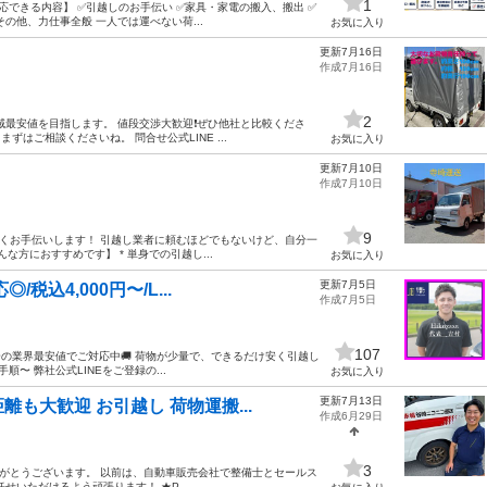
1
応できる内容】 ✅引越しのお手伝い ✅家具・家電の搬入、搬出 ✅
の他、力仕事全般 一人では運べない荷...
お気に入り
更新7月16日
作成7月16日
2
最安値を目指します。 値段交渉大歓迎❗️ぜひ他社と比較くださ
ずはご相談くださいね。 問合せ公式LINE ...
お気に入り
更新7月10日
作成7月10日
9
お安くお手伝いします！ 引越し業者に頼むほどでもないけど、自分一
な方におすすめです】 * 単身での引越し...
お気に入り
更新7月5日
込4,000円〜/L...
作成7月5日
107
0円〜の業界最安値でご対応中🚚 荷物が少量で、できるだけ安く引越し
〜 弊社公式LINEをご登録の...
お気に入り
更新7月13日
も大歓迎 お引越し 荷物運搬...
作成6月29日
3
りがとうございます。 以前は、自動車販売会社で整備士とセールス
いただけるよう頑張ります！ ★P...