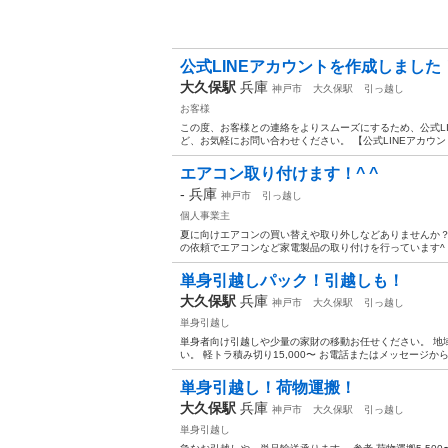
公式LINEアカウントを作成しました
大久保駅
兵庫
神戸市
大久保駅
引っ越し
お客様
この度、お客様との連絡をよりスムーズにするため、公式L
ど、お気軽にお問い合わせください。 【公式LINEアカウントの
エアコン取り付けます！^ ^
-
兵庫
神戸市
引っ越し
個人事業主
夏に向けエアコンの買い替えや取り外しなどありませんか？
の依頼でエアコンなど家電製品の取り付けを行っています^ ^
単身引越しパック！引越しも！
大久保駅
兵庫
神戸市
大久保駅
引っ越し
単身引越し
単身者向け引越しや少量の家財の移動お任せください。 地域
い。 軽トラ積み切り15,000〜 お電話またはメッセージ
単身引越し！荷物運搬！
大久保駅
兵庫
神戸市
大久保駅
引っ越し
単身引越し