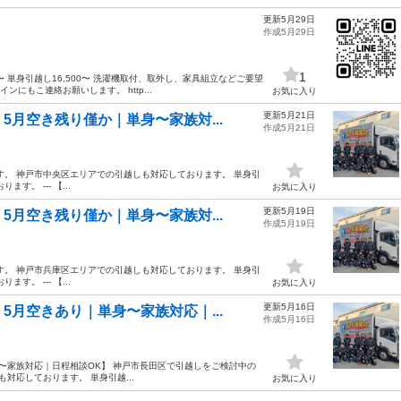
更新5月29日
作成5月29日
1
〜 単身引越し16,500〜 洗濯機取付、取外し、家具組立などご要望
にもこ連絡お願いします。 http...
お気に入り
更新5月21日
月空き残り僅か｜単身〜家族対...
作成5月21日
す。 神戸市中央区エリアでの引越しも対応しております。 単身引
。 --- 【...
お気に入り
更新5月19日
月空き残り僅か｜単身〜家族対...
作成5月19日
す。 神戸市兵庫区エリアでの引越しも対応しております。 単身引
。 --- 【...
お気に入り
更新5月16日
月空きあり｜単身〜家族対応｜...
作成5月16日
〜家族対応｜日程相談OK】 神戸市長田区で引越しをご検討中の
対応しております。 単身引越...
お気に入り