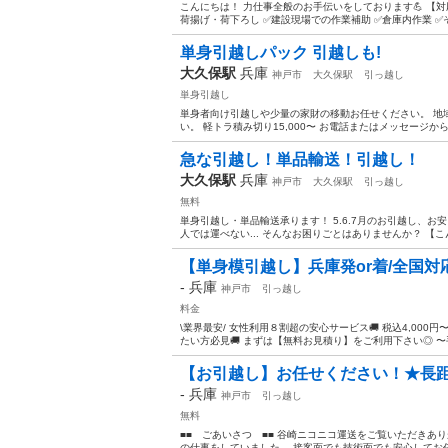
こんにちは！ 力仕事全般のお手伝いをしております💪 【対
荷揚げ・荷下ろし ✅建設現場での作業補助 ✅倉庫内作業 ✅そ
単身引越しパック 引越しも!
大久保駅
兵庫
神戸市
大久保駅
引っ越し
単身引越し
単身者向け引越しや少量の家財の移動お任せください。 地域
い。 軽トラ積み切り15,000〜 お電話またはメッセージからま
急な引越し！単品輸送！引越し！
大久保駅
兵庫
神戸市
大久保駅
引っ越し
無料
単身引越し・単品輸送承ります！ 5.6.7月のお引越し、
人では運べない... そんなお困りごとはありませんか？ 【こん
【単身模引越し】兵庫発or着/全国対応◎/税
-
兵庫
神戸市
引っ越し
料金
\業界最安/ 女性利用８割超の安心サービス🚚 税込4,00
たい方必見🚚 まずは【無料お見積り】をご利用下さい◎ 〜手順
【お引越し】お任せください！★長距離
-
兵庫
神戸市
引っ越し
無料
■■ ごあいさつ ■■ 谷崎ニコニコ運送をご覧いただきあ
の仕事をしていました。 接客面でも技術面でも安心してお任せ