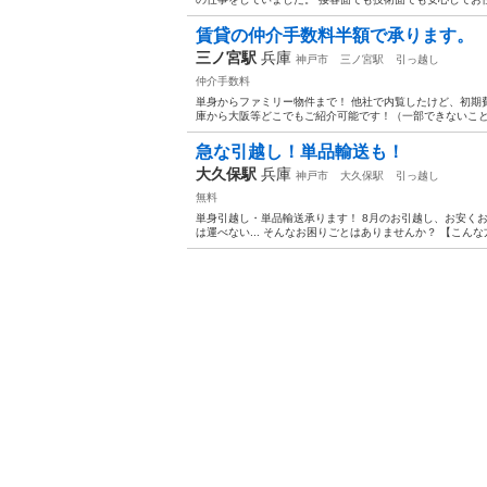
賃貸の仲介手数料半額で承ります。
三ノ宮駅
兵庫
神戸市
三ノ宮駅
引っ越し
仲介手数料
単身からファミリー物件まで！ 他社で内覧したけど、初期
庫から大阪等どこでもご紹介可能です！（一部できないこと
急な引越し！単品輸送も！
大久保駅
兵庫
神戸市
大久保駅
引っ越し
無料
単身引越し・単品輸送承ります！ 8月のお引越し、お安く
は運べない... そんなお困りごとはありませんか？ 【こんな方に