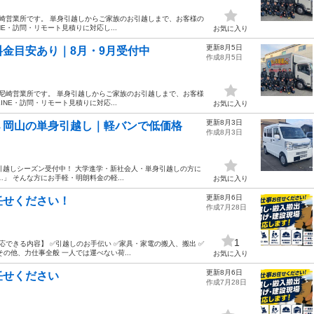
尼崎営業所です。 単身引越しからご家族のお引越しまで、お客様の
E・訪問・リモート見積りに対応し...
お気に入り
更新8月5日
金目安あり｜8月・9月受付中
作成8月5日
 尼崎営業所です。 単身引越しからご家族のお引越しまで、お客様
NE・訪問・リモート見積りに対応...
お気に入り
更新8月3日
→岡山の単身引越し｜軽バンで低価格
作成8月3日
の引越しシーズン受付中！ 大学進学・新社会人・単身引越しの方に
」 そんな方にお手軽・明朗料金の軽...
お気に入り
更新8月6日
任せください！
作成7月28日
1
応できる内容】 ✅引越しのお手伝い ✅家具・家電の搬入、搬出 ✅
の他、力仕事全般 一人では運べない荷...
お気に入り
更新8月6日
任せください
作成7月28日