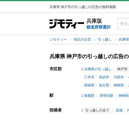
兵庫県 神戸市の引っ越しの広告の無料掲載
兵庫版
都道府県選択
ジモティー
地元のお店
引っ越し
兵庫
兵庫県 神戸市の引っ越しの広告
市区郡
：
兵庫県の引っ越し
神戸市
三木市
高砂市
川西市
揖保郡
加古郡
神崎郡
駅
：
御着駅
西明石駅
林崎松
投稿者
：
引っ越しの全て
直接