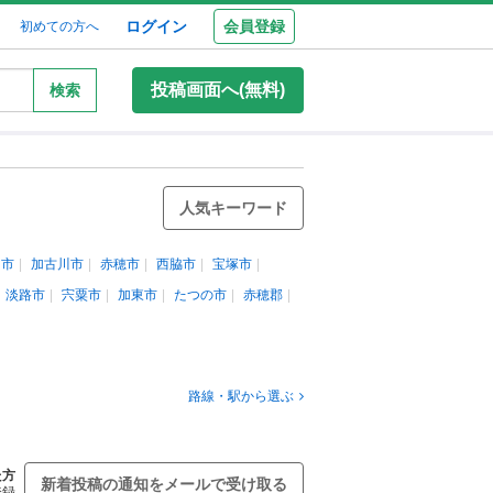
ログイン
会員登録
初めての方へ
投稿画面へ(無料)
検索
人気キーワード
岡市
加古川市
赤穂市
西脇市
宝塚市
淡路市
宍粟市
加東市
たつの市
赤穂郡
路線・駅から選ぶ
た方
新着投稿の通知をメールで受け取る
登録