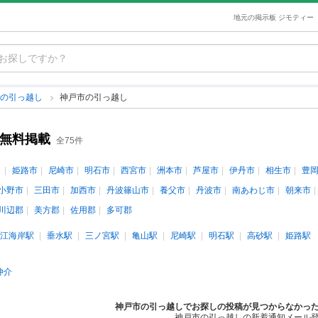
地元の掲示板 ジモティー
県の引っ越し
神戸市の引っ越し
の無料掲載
全75件
姫路市
尼崎市
明石市
西宮市
洲本市
芦屋市
伊丹市
相生市
豊
小野市
三田市
加西市
丹波篠山市
養父市
丹波市
南あわじ市
朝来市
川辺郡
美方郡
佐用郡
多可郡
江海岸駅
垂水駅
三ノ宮駅
亀山駅
尼崎駅
明石駅
高砂駅
姫路駅
仲介
神戸市の引っ越しでお探しの投稿が見つからなかっ
神戸市の引っ越しの新着通知メール