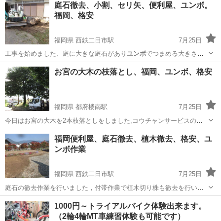
庭石徹去、小割、セリ矢、便利屋、ユンボ。
ビスの萩尾と言います、不要な庭石の処分で御困りの方はご相談くだ
福岡、格安
さい、
福岡県 西鉄二日市駅
7月25日
工事を始めました、庭に大きな庭石があり
ユンボ
でつまめる大きさに
小割してゆきました。…
福岡
筑紫野市
西鉄二日市駅
便利屋
庭石
お宮の大木の枝落とし、福岡、ユンボ、格安
福岡県 都府楼南駅
7月25日
今日はお宮の大木を2本枝落としをしました,コウチャンサービスの萩
尾といいます、大木の枝落としでお悩みの方はご相談ください
福岡
筑紫野市
都府楼南駅
便利屋
ユンボ
福岡便利屋、庭石徹去、植木徹去、格安、ユ
ンボ作業
福岡県 西鉄二日市駅
7月25日
庭石の徹去作業を行いました，付帯作業で植木切り株も徹去を行い最
後に花を植え替えました コウチャンサービスの萩尾といいます、庭
福岡
筑紫野市
西鉄二日市駅
便利屋
庭石
1000円～トライアルバイク体験出来ます。
石、植木切り株の徹去でお悩みの方はご相談くださいね
（2輪4輪MT車練習体験も可能です）