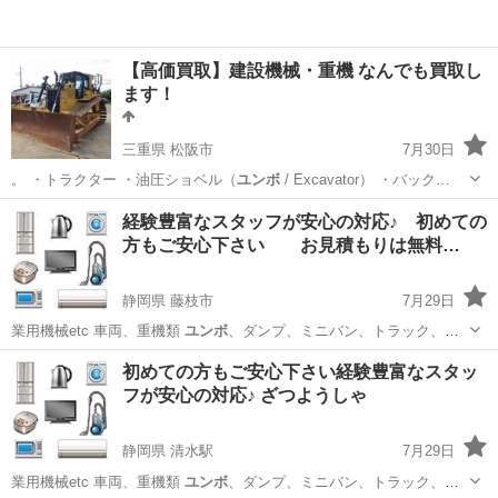
【高価買取】建設機械・重機 なんでも買取し
ます！
三重県 松阪市
7月30日
。 ・トラクター ・油圧ショベル（
ユンボ
/ Excavator） ・バック…
三重
松阪市
不用品買取
無料
経験豊富なスタッフが安心の対応♪ 初めての
方もご安心下さい お見積もりは無料…
静岡県 藤枝市
7月29日
業用機械etc 車両、重機類
ユンボ
、ダンプ、ミニバン、トラック、フ
オーク…
静岡
藤枝市
便利屋
無料
初めての方もご安心下さい経験豊富なスタッ
フが安心の対応♪ ざつようしゃ
静岡県 清水駅
7月29日
業用機械etc 車両、重機類
ユンボ
、ダンプ、ミニバン、トラック、フ