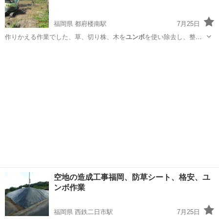
福岡県 都府楼南駅
7月25日
作りかえる作業でした、草、切り株、木を
ユンボ
を使い除去し、整地
の後、管理機で耕し，…
福岡
筑紫野市
都府楼南駅
便利屋
田んぼ
空地の造成工事福岡、防草シート、格安、ユ
ンボ作業
福岡県 西鉄二日市駅
7月25日