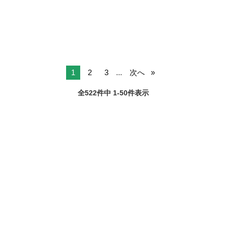
1
2
3
...
次へ
全522件中 1-50件表示