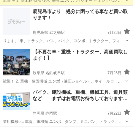
原野 里山 雑木林 伐採 倒木 重機
ユンボ
バックホー 油圧ショベル 農
地管理…
千葉
君津市
君津駅
便利屋
無料
鹿児島市より 処分に困ってる車など買い取
ります！
鹿児島県 武之橋駅
7月23日
ります。 車、トラック、バス、バイク、
ユンボ
、トラクター、フォー
クリフトなどなど買…
鹿児島
鹿児島市
武之橋駅
不用品買取
ユンボ
​【不要な車・重機・トラクター、高価買取し
ます！】
岐阜県 名鉄岐阜駅
7月23日
ユンボ
（油圧ショベル）、ホイールローダ
ー、ブ…
岐阜
岐阜市
名鉄岐阜駅
その他
バイク、建設機械、重機、機械工具、道具類
など まずはお電話お待ちしております…
静岡県 静岡駅
7月22日
業用機械etc 車両、重機類
ユンボ
、ダンプ、ミニバン、トラック、フ
オーク…
静岡
静岡市
静岡駅
その他
不用