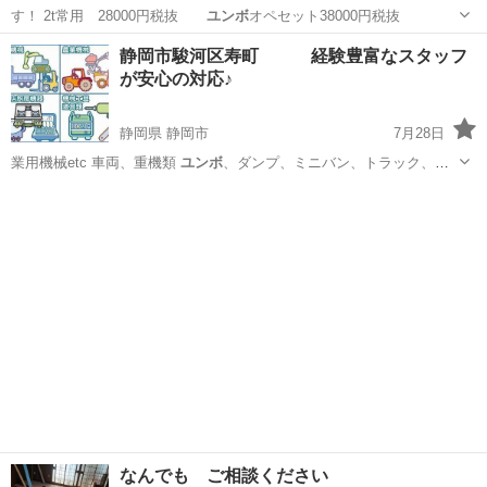
す！ 2t常用 28000円税抜
ユンボ
オペセット38000円税抜
東京
町田市
その他
静岡市駿河区寿町 経験豊富なスタッフ
が安心の対応♪
静岡県 静岡市
7月28日
業用機械etc 車両、重機類
ユンボ
、ダンプ、ミニバン、トラック、フ
オーク…
静岡
静岡市
便利屋
農機具
なんでも ご相談ください