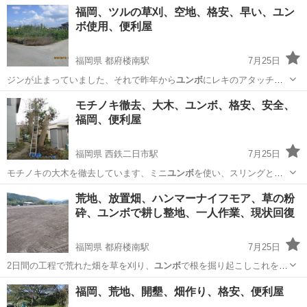
福岡
筑紫野市
西鉄二日市駅
便利屋
ユンボ
福岡、ツルの草刈、空地、格安、早い、ユン
ボ使用、便利屋
福岡県 都府楼南駅
7月25日
ジンが止まっていました、それで昨年から
ユンボ
にレキのアタッチメ
ントを取り付けて除去…
福岡
筑紫野市
都府楼南駅
便利屋
ユンボ
モチノキ徹去、大木、ユンボ、格安、安全、
福岡、便利屋
福岡県 西鉄二日市駅
7月25日
モチノキの大木を徹去しています、ミニ
ユンボ
を使い、スリングとロ
ープで倒れる方向を…
福岡
筑紫野市
西鉄二日市駅
便利屋
ユンボ
荒地、放置畑、ハンマーナイフモア、草の粉
砕、ユンボで耕し整地、一人作業、現状回復
福岡県 都府楼南駅
7月25日
2日間の工程で荒れた畑を草を刈り、
ユンボ
で根を掘り起こしこれを整
地しました、1…
福岡
筑紫野市
都府楼南駅
便利屋
ユンボ
福岡、荒地、開墾、畑作り、格安、便利屋