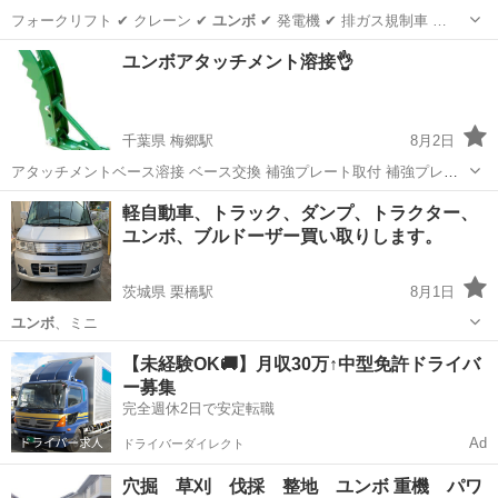
フォークリフト ✔ クレーン ✔
ユンボ
✔ 発電機 ✔ 排ガス規制車 …
三重
鈴鹿市
不用品買取
無料
ユンボアタッチメント溶接👌
千葉県 梅郷駅
8月2日
アタッチメントベース溶接 ベース交換 補強プレート取付 補強プレー
ト製作 肉盛り補強溶接 パーツ溶接など対応してます🐰 安心安全な溶
千葉
野田市
梅郷駅
便利屋
軽自動車、トラック、ダンプ、トラクター、
接有資格者です エリア 埼玉•千葉•茨城•福島•栃木•群馬•都内 他のエリ
ユンボ、ブルドーザー買い取りします。
アはご確認下さいま...
茨城県 栗橋駅
8月1日
ユンボ
、ミニ
茨城
古河市
栗橋駅
車検
ユンボ
【未経験OK🚚】月収30万↑中型免許ドライバ
ー募集
完全週休2日で安定転職
Ad
ドライバーダイレクト
穴掘 草刈 伐採 整地 ユンボ 重機 パワ