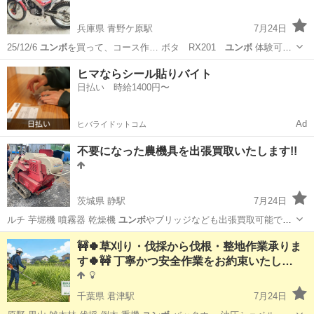
兵庫県 青野ケ原駅
7月24日
25/12/6
ユンボ
を買って、コース作… ボタ RX201
ユンボ
体験可能
中…
兵庫
小野市
青野ケ原駅
その他
モデル
ヒマならシール貼りバイト
日払い 時給1400円〜
Ad
ヒバライドットコム
不要になった農機具を出張買取いたします!!
茨城県 静駅
7月24日
ルチ 芋堀機 噴霧器 乾燥機
ユンボ
やブリッジなども出張買取可能です
…
茨城
常陸大宮市
静駅
リサイクルショップ
農機具
🚧🍀草刈り・伐採から伐根・整地作業承りま
す🍀🚧 丁寧かつ安全作業をお約束いたし…
千葉県 君津駅
7月24日