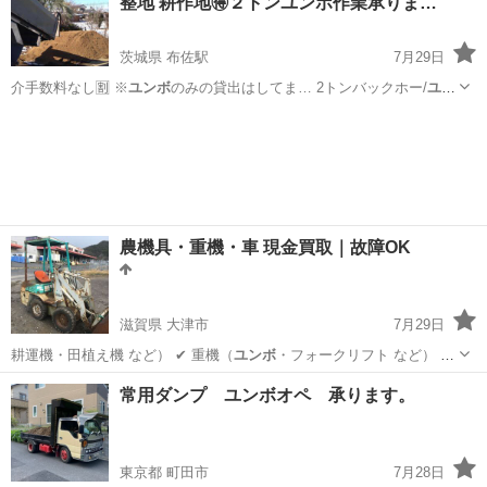
整地 耕作地🉐２トンユンボ作業承りま…
茨城県 布佐駅
7月29日
介手数料なし🈹 ※
ユンボ
のみの貸出はしてま… 2トンバックホー/
ユン
ボ
使用します 🦺バッ… ります。 例 ・
ユンボ
作業 １日4.0万…
茨城
北相馬郡
布佐駅
便利屋
ユンボ
農機具・重機・車 現金買取｜故障OK
滋賀県 大津市
7月29日
耕運機・田植え機 など） ✔ 重機（
ユンボ
・フォークリフト など） ✔
車（軽…
滋賀
大津市
不用品買取
農機具
常用ダンプ ユンボオペ 承ります。
東京都 町田市
7月28日