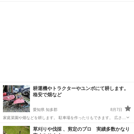
ブリッジ・脚立・トレ…
鳥取
東伯郡
リサイクルショップ
農機具
耕運機やトラクターやユンボにて耕します。
格安で畑など
愛知県 知多郡
8月7日
家庭菜園や畑などを耕します。 駐車場を作ったりもできます。 広さや
場所により値段は異なりますがかなり格安でやらせて頂きます。
愛知
知多郡
便利屋
家庭菜園
草刈りや伐採 、剪定のプロ 実績多数かなり