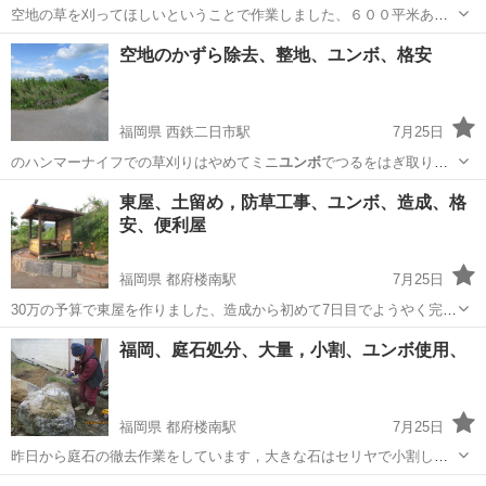
空地の草を刈ってほしいということで作業しました、６００平米あり
つるで覆われ斜面も灌木が多く生えていました、斜面の草をはぎまし
福岡
筑紫野市
西鉄二日市駅
便利屋
造成工事
空地のかずら除去、整地、ユンボ、格安
たが雨で斜面が崩れる恐れがあるので追加工事で防草シートを張りま
した、ジャングル空地でお悩みの方は、ご...
福岡県 西鉄二日市駅
7月25日
のハンマーナイフでの草刈りはやめてミニ
ユンボ
でつるをはぎ取り集
積、穴を掘り埋め込み…
福岡
福岡市
西鉄二日市駅
便利屋
ユンボ
東屋、土留め，防草工事、ユンボ、造成、格
安、便利屋
福岡県 都府楼南駅
7月25日
30万の予算で東屋を作りました、造成から初めて7日目でようやく完成
コウチャンサービスはこんなこともしています、お悩みの方はご相談
福岡
筑紫野市
都府楼南駅
便利屋
ユンボ
福岡、庭石処分、大量，小割、ユンボ使用、
くださいね
福岡県 都府楼南駅
7月25日
昨日から庭石の徹去作業をしています，大きな石はセリヤで小割し
て、車載の2tクレーンで荷台に吊りこんでいます、(有)コウチャンサー
福岡
筑紫野市
都府楼南駅
その他
庭石