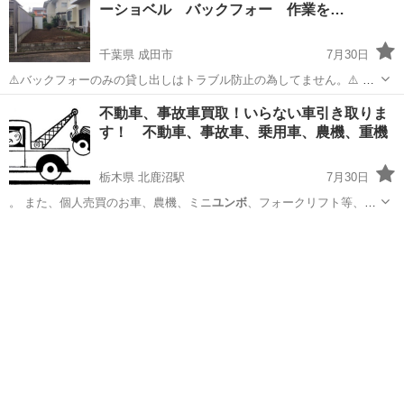
ーショベル バックフォー 作業を…
千葉県 成田市
7月30日
⚠️バックフォーのみの貸し出しはトラブル防止の為してません。⚠️ 穴
掘 農家さん 駐車場砕石敷、お庭の整理、伐採、抜根、除草、庭石
千葉
成田市
便利屋
ユンボ
不動車、事故車買取！いらない車引き取りま
の移動 空地の整地など。 ※草刈。篠竹刈りは背丈2m以上でも対応可
す！ 不動車、事故車、乗用車、農機、重機
能です。 破砕するアタ...
栃木県 北鹿沼駅
7月30日
。 また、個人売買のお車、農機、ミニ
ユンボ
、フォークリフト等、移
動、回送も、致し…
栃木
鹿沼市
北鹿沼駅
その他
コンバイン