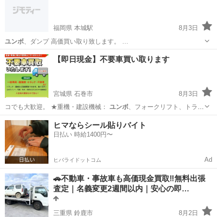
福岡県 本城駅
8月3日
ユンボ
、ダンプ 高価買い取り致します。 …
福岡
北九州市
本城駅
その他
ユンボ
【即日現金】不要車買い取ります
宮城県 石巻市
8月3日
コでも大歓迎。 ​★重機・建設機械：
ユンボ
、フォークリフト、トラク
ター。サビだら…
宮城
石巻市
その他
無料
ヒマならシール貼りバイト
日払い 時給1400円〜
Ad
ヒバライドットコム
🚗不動車・事故車も高価現金買取‼️無料出張
査定｜名義変更2週間以内｜安心の即…
三重県 鈴鹿市
8月2日