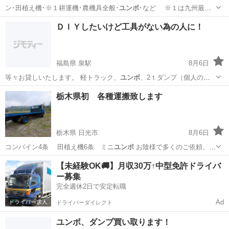
ン･田植え機･※１耕運機･農機具全般･
ユンボ
･など ※１は九州最大
級の買取＆販…
福岡
田川郡
リサイクルショップ
アールワン
ＤＩＹしたいけど工具がない為の人に！
福島県 泉駅
8月6日
等々お貸しいたします。 軽トラック、
ユンボ
、2ｔダンプ（個人の方
のみ）、スノボー…
福島
いわき市
泉駅
便利屋
DIY
栃木県初 各種運搬致します
栃木県 日光市
8月6日
コンバイン4条 田植え機6条 ミニ
ユンボ
お陰様で多くのご依頼、誠
にあり…
栃木
日光市
便利屋
オークション
【未経験OK🚚】月収30万↑中型免許ドライバ
ー募集
完全週休2日で安定転職
Ad
ドライバーダイレクト
ユンボ、ダンプ買い取ります！