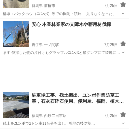
群馬県 前橋市
7月25日
構系：バックホウ（
ユンボ
）等での掘削・積込… 足りなくなった」
「
ユンボ
の乗り番が1日だけ…
群馬
前橋市
その他
安心 本業林業家の支障木や薪用材伐採
岩手県 一ノ関駅
7月25日
ます 伐採した物の片付けもグラップル
ユンボ
と箱ダンプにて綺麗に片
付け可能です …
岩手
一関市
一ノ関駅
その他
駐車場工事、残土搬出、ユンボ作業防草工
事，石灰石砕石使用、便利屋、福岡、植木
の…
福岡県 西鉄二日市駅
7月25日
残土を
ユンボ
で2トン車11台分を出し、整地の後防草…