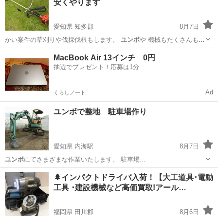
安くやります
愛知県 知多郡
8月7日
かい案件の草刈りや伐採伐根もします。
ユンボ
や 機械もたくさんもっ
ていますので …
愛知
知多郡
便利屋
MacBook Air 13インチ 0円
抽選でプレゼント！応募は1分
Ad
くらしノート
ユンボで整地 駐車場作り
愛知県 内海駅
8月7日
ユンボ
にてさまざまな作業いたします。 駐車場…
愛知
知多郡
内海駅
その他
ユンボ
🌲インパクトドライバ入荷！【大工道具･電動
工具 ･建設機械など高価買取!アール…
福岡県 田川郡
8月6日