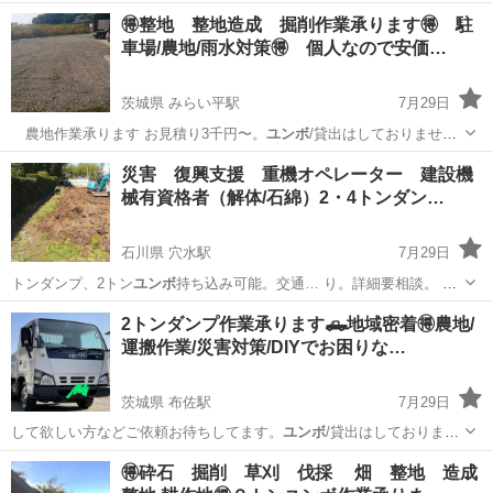
オーク…
静岡
静岡市
清水駅
遺品整理
買取
🉐整地 整地造成 掘削作業承ります🉐 駐
車場/農地/雨水対策🉐 個人なので安価…
茨城県 みらい平駅
7月29日
農地作業承ります お見積り3千円〜。
ユンボ
/貸出はしておりませ
ん。 駐車場/農地…
茨城
つくばみらい市
みらい平駅
便利屋
無料
災害 復興支援 重機オペレーター 建設機
械有資格者（解体/石綿）2・4トンダン…
石川県 穴水駅
7月29日
トンダンプ、2トン
ユンボ
持ち込み可能。交通… り。詳細要相談。
ユ
ンボ
/貸出はしておりま…
石川
鳳珠郡
穴水駅
便利屋
業務委託
2トンダンプ作業承ります🛻地域密着🉐農地/
運搬作業/災害対策/DIYでお困りな…
茨城県 布佐駅
7月29日
して欲しい方などご依頼お待ちしてます。
ユンボ
/貸出はしておりませ
ん！ エリア 茨城…
茨城
北相馬郡
布佐駅
便利屋
DIY
🉐砕石 掘削 草刈 伐採 畑 整地 造成