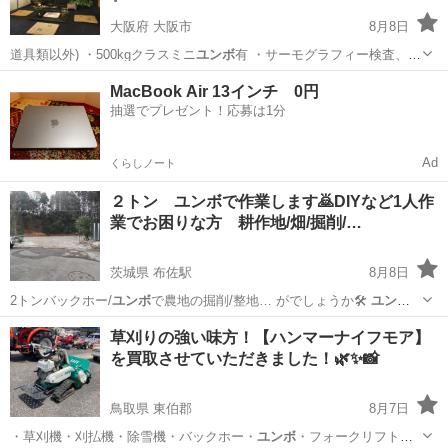
大阪府 大阪市
8月8日
道具類以外) ・500kgクラスミニ
ユンボ
有 ・サーモグラフィー検査、ホ
ルムア…
大阪
大阪市
リフォーム
DIY
MacBook Air 13インチ 0円
抽選でプレゼント！応募は1分
Ad
くらしノート
２トン ユンボで作業します🙇DIYなど1人作
業でお困りな方 耕作地/畑/掘削/…
茨城県 布佐駅
8月8日
2トンバックホー/
ユンボ
で農地の掘削/整地… がでしょうか🛠️
ユンボ
/
貸出はしておりま…
茨城
北相馬郡
布佐駅
その他
ユンボ
草刈りの強い味方！【ハンマーナイフモア】
を買取させていただきました！🌿✨📸
鳥取県 東伯郡
8月7日
・草刈機・刈払機・除雪機・バックホー・
ユンボ
・フォークリフト・