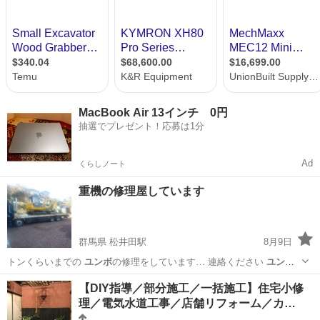
MacBook Air 13インチ 0円
抽選でプレゼント！応募は1分
Ad
くらしノート
重機の修理屋しています
群馬県 松井田駅
8月9日
トンくらいまでの
ユンボ
の修理をしています… 連絡ください
ユンボ
バックホー 重機…
群馬
安中市
松井田駅
車検
【DIY指導／部分施工／一括施工】住宅小修
理／電気水道工事／店舗リフォーム／カ…