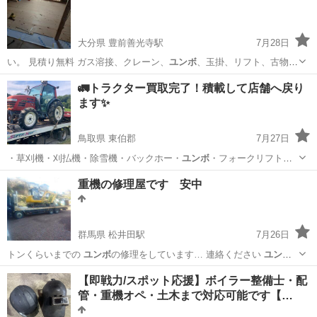
大分県 豊前善光寺駅
7月28日
い。 見積り無料 ガス溶接、クレーン、
ユンボ
、玉掛、リフト、古物商
等資格有 個人に…
大分
宇佐市
豊前善光寺駅
便利屋
無料
🚛トラクター買取完了！積載して店舗へ戻り
ます✨
鳥取県 東伯郡
7月27日
・草刈機・刈払機・除雪機・バックホー・
ユンボ
・フォークリフト・
ブリッジ・脚立・トレ…
鳥取
東伯郡
リサイクルショップ
重機の修理屋です 安中
群馬県 松井田駅
7月26日
トンくらいまでの
ユンボ
の修理をしています… 連絡ください
ユンボ
バックホー 重機…
群馬
安中市
松井田駅
車検
ユンボ
【即戦力/スポット応援】ボイラー整備士・配
管・重機オペ・土木まで対応可能です【…