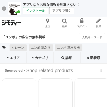
アプリならお得な情報を見逃さない！
インストール
アプリで開く
全国
検索
ログイン
投稿
「ユンボ」の広告の無料掲載
人気キーワード
クレーン
ユンボ 草刈り
ユンボ 草刈り機
エリア
カテゴリ
詳細
新着順