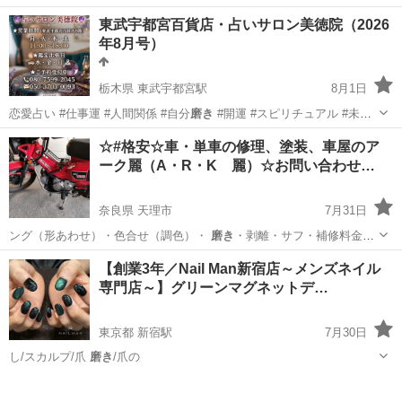
東武宇都宮百貨店・占いサロン美徳院（2026
年8月号）
栃木県 東武宇都宮駅
8月1日
恋愛占い #仕事運 #人間関係 #自分
磨き
#開運 #スピリチュアル #未来
予測…
栃木
宇都宮市
東武宇都宮駅
悩み相談
無料
☆#格安☆車・単車の修理、塗装、車屋のア
ーク麗（A・R・K 麗）☆お問い合わせ…
奈良県 天理市
7月31日
ング（形あわせ）・色合せ（調色）・
磨き
・剥離・サフ・補修料金な
どは別料金です…
奈良
天理市
その他
【創業3年／Nail Man新宿店～メンズネイル
専門店～】グリーンマグネットデ…
東京都 新宿駅
7月30日
し/スカルプ/爪
磨き
/爪の
東京
新宿区
新宿駅
ネイル