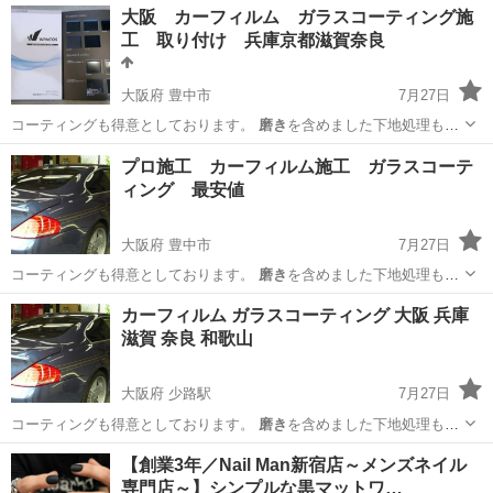
大阪 カーフィルム ガラスコーティング施
工 取り付け 兵庫京都滋賀奈良
大阪府 豊中市
7月27日
コーティングも得意としております。
磨き
を含めました下地処理もき
っちり致しまし…
大阪
豊中市
車検
プロ施工 カーフィルム施工 ガラスコーテ
ィング 最安値
大阪府 豊中市
7月27日
コーティングも得意としております。
磨き
を含めました下地処理もき
っちり致しまし…
大阪
豊中市
その他
カーフィルム ガラスコーティング 大阪 兵庫
滋賀 奈良 和歌山
大阪府 少路駅
7月27日
コーティングも得意としております。
磨き
を含めました下地処理もき
っちり致しまし…
大阪
豊中市
少路駅
車検
【創業3年／Nail Man新宿店～メンズネイル
専門店～】シンプルな黒マットワ…