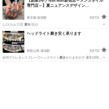
【創業3年／Nail Man新宿店～メンズネイル
専門店～】夏ニュアンスデザイン…
東京都 新宿駅
8月7日
し/スカルプ/爪
磨き
/爪の
東京
新宿区
新宿駅
ネイル
ヘッドライト磨き安く承ります
和歌山県 湯浅駅
8月7日
合同でウレタンスプレーでヘッドライト
磨き
やりますので 通常10000
円→700…
和歌山
有田郡
湯浅駅
車検
磨き