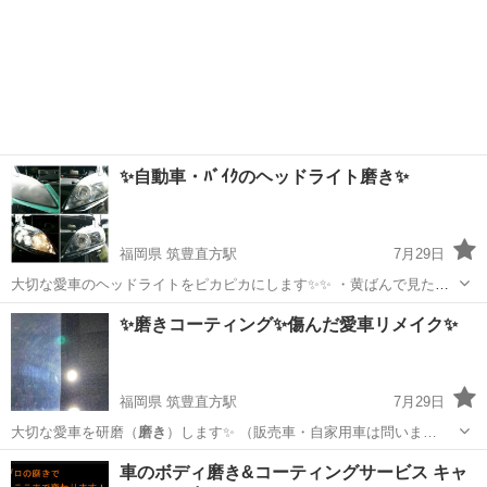
✨自動車・ﾊﾞｲｸのヘッドライト磨き✨
福岡県 筑豊直方駅
7月29日
大切な愛車のヘッドライトをピカピカにします✨✨ ・黄ばんで見た目
が悪い！ ・黄ばんでライトが暗い！ ・よく見たら小傷が多い！ ↑↑ み
福岡
直方市
筑豊直方駅
車検
磨き
✨磨きコーティング✨傷んだ愛車リメイク✨
たいな状態を新車時みたいにピカピカにします🛠 ヘッドライトが綺麗
になっただけで 新しい...
福岡県 筑豊直方駅
7月29日
大切な愛車を研磨（
磨き
）します✨ （販売車・自家用車は問いま…
福岡
直方市
筑豊直方駅
車検
車のボディ磨き&コーティングサービス キャ