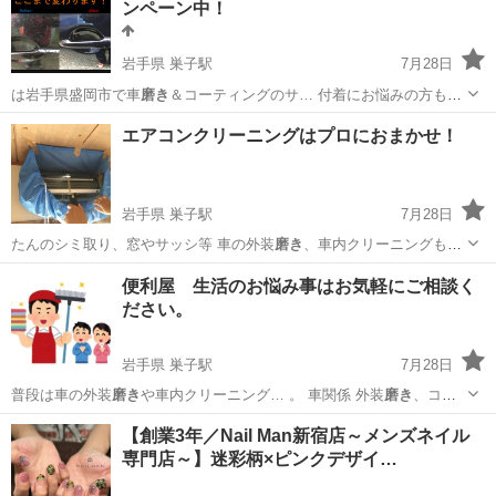
ンペーン中！
岩手県 巣子駅
7月28日
は岩手県盛岡市で車
磨き
＆コーティングのサ… 付着にお悩みの方も
磨
き
のプロにお任せくだ… スタッフが徹底的に
磨き
上げ、お車本来の
岩手
盛岡市
巣子駅
その他
磨き
エアコンクリーニングはプロにおまかせ！
輝… ーン中で、ボディー
磨き
やコーティングをご… た、太陽光の下で
の
磨き
は傷が見え辛く仕上…
岩手県 巣子駅
7月28日
たんのシミ取り、窓やサッシ等 車の外装
磨き
、車内クリーニングも行
なっております。…
岩手
盛岡市
巣子駅
便利屋
ワックス
便利屋 生活のお悩み事はお気軽にご相談く
ださい。
岩手県 巣子駅
7月28日
普段は車の外装
磨き
や車内クリーニング… 。 車関係 外装
磨き
、コー
ティング、車…
岩手
盛岡市
巣子駅
便利屋
磨き
【創業3年／Nail Man新宿店～メンズネイル
専門店～】迷彩柄×ピンクデザイ…