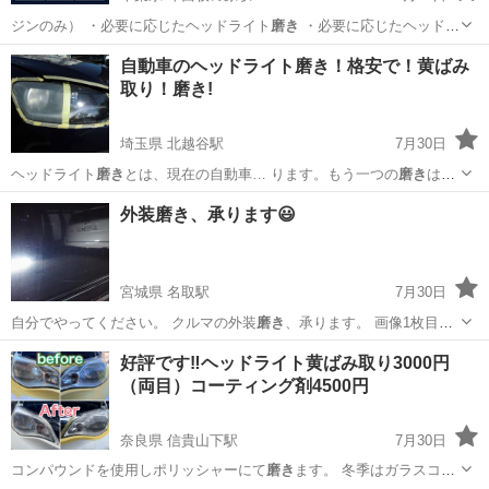
ジンのみ） ・必要に応じたヘッドライト
磨き
・必要に応じたヘッドラ
イト光軸調整 …
千葉
印西市
印西牧の原駅
車検
自動車のヘッドライト磨き！格安で！黄ばみ
取り！磨き!
埼玉県 北越谷駅
7月30日
ヘッドライト
磨き
とは、現在の自動車… ります。もう一つの
磨き
は、
サンドペーパー… で何度も
磨き
、特殊な液をヘッド… 施工時間30
埼玉
越谷市
北越谷駅
車検
磨き
外装磨き、承ります😃
分）
磨き
￥18000円（施…
宮城県 名取駅
7月30日
自分でやってください。 クルマの外装
磨き
、承ります。 画像1枚目は
施工前、画像…
宮城
名取市
名取駅
その他
磨き
好評です‼️ヘッドライト黄ばみ取り3000円
（両目）コーティング剤4500円
奈良県 信貴山下駅
7月30日
コンパウンドを使用しポリッシャーにて
磨き
ます。 冬季はガラスコー