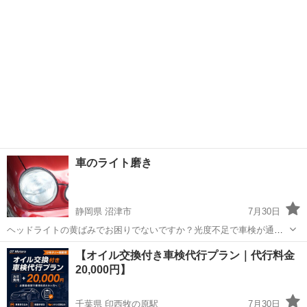
車のライト磨き
静岡県 沼津市
7月30日
ヘッドライトの黄ばみでお困りでないですか？光度不足で車検が通ら
ない等。 ライトが黄ばむと、見た目も悪いですが、 それ以上に安全性
静岡
沼津市
その他
磨き
【オイル交換付き車検代行プラン｜代行料金
も悪くなります。 ホームページでもご確認いただけます。 ａｕｔ
20,000円】
ｏ－ｗａｖｅ．ｎｅｔ
千葉県 印西牧の原駅
7月30日