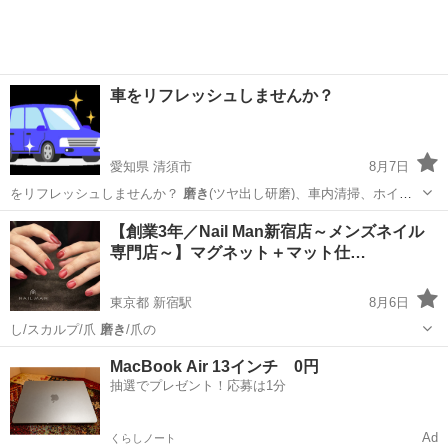
車をリフレッシュしませんか？
愛知県 清須市
8月7日
をリフレッシュしませんか？
磨き
(ツヤ出し研磨)、車内清掃、ホイー
ル洗…
愛知
清須市
その他
磨き
【創業3年／Nail Man新宿店～メンズネイル
専門店～】マグネット＋マット仕…
東京都 新宿駅
8月6日
し/スカルプ/爪
磨き
/爪の
東京
新宿区
新宿駅
ネイル
ネイルサロン
MacBook Air 13インチ 0円
抽選でプレゼント！応募は1分
Ad
くらしノート