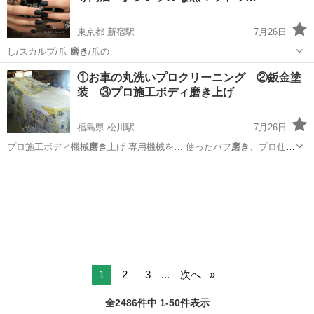
東京都 新宿駅
7月26日
し/スカルプ/爪
磨き
/爪の
東京
新宿区
新宿駅
ネイル
ネイルサロン
①お車の丸洗いプロクリーニング ②鈑金塗
装 ③プロ施工ボディ磨き上げ
福島県 松川駅
7月26日
プロ施工ボディ機械
磨き
上げ 専用機械を… 使ったバフ
磨き
、プロ仕様
のコンパ… ウンドを使った
磨き
上げしませんか？ …
福島
福島市
松川駅
その他
1
2
3
...
次へ
全2486件中 1-50件表示