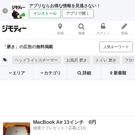
アプリならお得な情報を見逃さない！
インストール
アプリで開く
全国
検索
ログイン
投稿
「磨き」の広告の無料掲載
人気キーワード
ヘッドライトスチーマー
お風呂 磨き
トイレ 磨き
フロ
エリア
カテゴリ
詳細
新着順
MacBook Air 13インチ 0円
抽選でプレゼント！応募は1分