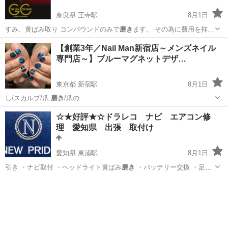
奈良県 王寺駅
8月1日
すみ、黄ばみ取り コンパウンドのみで
磨き
ます。 その為に費用を抑え
る事が可能で…
奈良
北葛城郡
王寺駅
その他
【創業3年／Nail Man新宿店～メンズネイル
専門店～】ブルーマグネットデザ…
東京都 新宿駅
8月1日
し/スカルプ/爪
磨き
/爪の
東京
新宿区
新宿駅
ネイル
ネイルサロン
☆★好評★☆ドラレコ ナビ エアコン修
理 愛知県 出張 取付け
愛知県 東浦駅
8月1日
引き ・ナビ取付 ・ヘッドライト黄ばみ
磨き
・バッテリー交換 ・足廻
り(車高調、…
愛知
知多郡
東浦駅
便利屋
ドラレコ