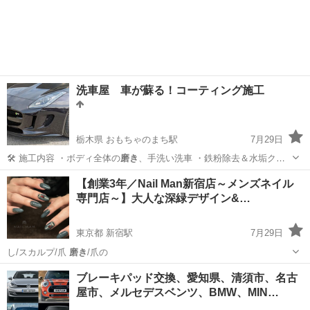
ティングのみ…
奈良
生駒郡
信貴山下駅
その他
お客様
洗車屋 車が蘇る！コーティング施工
栃木県 おもちゃのまち駅
7月29日
🛠 施工内容 ・ボディ全体の
磨き
、手洗い洗車 ・鉄粉除去＆水垢クリ
ー…
栃木
下都賀郡
おもちゃのまち駅
その他
洗車
【創業3年／Nail Man新宿店～メンズネイル
専門店～】大人な深緑デザイン&…
東京都 新宿駅
7月29日
し/スカルプ/爪
磨き
/爪の
東京
新宿区
新宿駅
ネイル
ブレーキパッド交換、愛知県、清須市、名古
屋市、メルセデスベンツ、BMW、MIN…