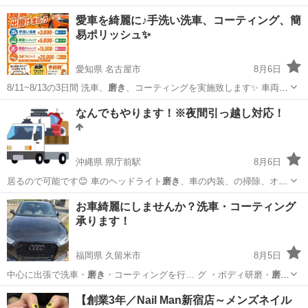
愛車を綺麗に♪手洗い洗車、コーティング、簡
易ポリッシュ✨
愛知県 名古屋市
8月6日
8/11~8/13の3日間 洗車、
磨き
、コーティングを実施致します✨ 車両
の…
愛知
名古屋市
その他
なんでもやります！※夜間引っ越し対応！
沖縄県 県庁前駅
8月6日
居るので可能です😊 車のヘッドライト
磨き
、車の内装、の掃除、オイ
ル効果等も相談…
沖縄
那覇市
県庁前駅
便利屋
無料
お車綺麗にしませんか？洗車・コーティング
承ります！
福岡県 久留米市
8月5日
中心に出張で洗車・
磨き
・コーティングを行… グ ・ボディ研磨・
磨き
・ヘッドライト研…
福岡
久留米市
便利屋
洗車
【創業3年／Nail Man新宿店～メンズネイル