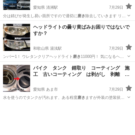
愛知県 清洲駅
7月29日
分は錆びが発生し易い箇所ですので適切に
磨き
除去していきます リヤ
ブレーキパ…
愛知
清須市
清洲駅
その他
ヘッドライトの曇り黄ばみお困りではないで
すか？
和歌山県 湯浅駅
7月29日
ンバー1！ ウレタンクリアヘッドライト
磨き
11000円！ 気になるヘッ
ドライト…
和歌山
有田郡
湯浅駅
車検
バイク タンク 錆取り コーティング 施
工 古いコーティング は剥がし 剥離 …
愛知県 あま市
7月29日
水を使うのでタンクが汚れます、ある程度
磨き
ますが外装の塗装状態
では汚れが残るかも…
愛知
あま市
その他