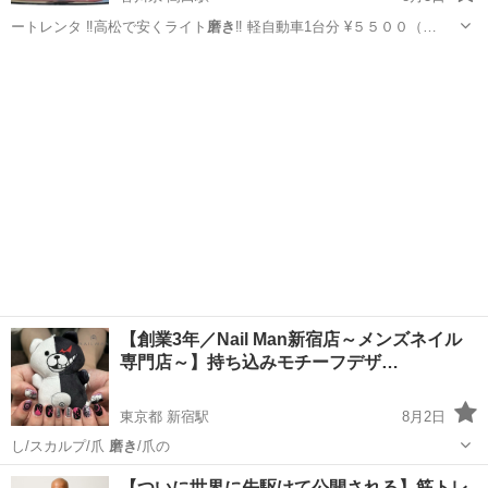
ートレンタ ‼️高松で安くライト
磨き
‼️ 軽自動車1台分 ¥５５００（…
香川
高松市
高田駅
運転代行
磨き
【創業3年／Nail Man新宿店～メンズネイル
専門店～】持ち込みモチーフデザ…
東京都 新宿駅
8月2日
し/スカルプ/爪
磨き
/爪の
東京
新宿区
新宿駅
ネイル
ネイルサロン
【ついに世界に先駆けて公開される】筋トレ