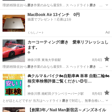
理(鉄粉除去)から
磨き
作業のみなら最安8… ス ヘッドライト
磨き
5,000円〜 … 他にもヘッドライト
磨き
や車検や板金、タイ…
神奈川
秦野市
東海大学前駅
その他
磨き
MacBook Air 13インチ 0円
抽選でプレゼント！応募は1分
Ad
くらしノート
カーコーティング/磨き 愛車リフレッシュし
ます。
神奈川県 東海大学前駅
8月4日
理(鉄粉除去)から
磨き
作業のみなら最安8… ス ヘッドライト
磨き
5,000円〜 … 他にもヘッドライト
磨き
や車検や板金など、…
神奈川
秦野市
東海大学前駅
その他
磨き
🚘クルマ＆バイク🏍️自動車🚘 単車 自動二輪🏍️
格安車検🉐評価ご覧ください😊引…
神奈川県 南町田グランベリーパーク駅
8月4日
とがほとんどですが 当方はヘッドライト
磨き
で対応し、無事合格いた
しました。 …
神奈川
横浜市
南町田グランベリーパーク駅
車検
【創業3年／Nail Man新宿店～メンズネイル