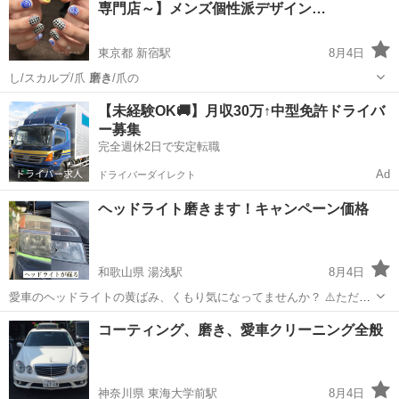
専門店～】メンズ個性派デザイン…
東京都 新宿駅
8月4日
し/スカルプ/爪
磨き
/爪の
東京
新宿区
新宿駅
ネイル
ネイルサロン
【未経験OK🚚】月収30万↑中型免許ドライバ
ー募集
完全週休2日で安定転職
Ad
ドライバーダイレクト
ヘッドライト磨きます！キャンペーン価格
和歌山県 湯浅駅
8月4日
愛車のヘッドライトの黄ばみ、くもり気になってませんか？ ⚠️ただい
まキャンペーン中にてお安くさせていただきます。 5年長持ちウレ
和歌山
有田郡
湯浅駅
車検
コーティング、磨き、愛車クリーニング全般
タンクリア！ 通常13000円(税込) ▶︎▶︎❗️\\\ 10000円(税込) ///❗...
神奈川県 東海大学前駅
8月4日