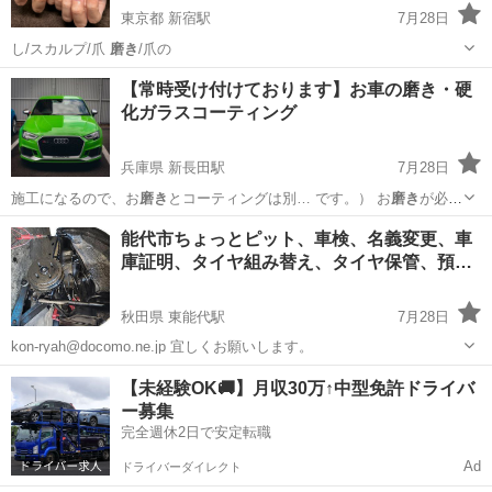
東京都 新宿駅
7月28日
し/スカルプ/爪
磨き
/爪の
東京
新宿区
新宿駅
ネイル
ネイルサロン
【常時受け付けております】お車の磨き・硬
化ガラスコーティング
兵庫県 新長田駅
7月28日
施工になるので、お
磨き
とコーティングは別… です。） お
磨き
が必要
な場合の料金… はお
磨き
料金をプラスさせて…
兵庫
神戸市
新長田駅
その他
磨き
能代市ちょっとピット、車検、名義変更、車
庫証明、タイヤ組み替え、タイヤ保管、預…
秋田県 東能代駅
7月28日
kon-ryah@docomo.ne.jp 宜しくお願いします。
秋田
能代市
東能代駅
車検
磨き
【未経験OK🚚】月収30万↑中型免許ドライバ
ー募集
完全週休2日で安定転職
Ad
ドライバーダイレクト