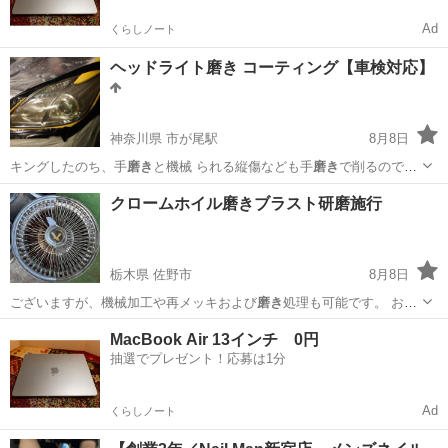
Ad
くらしノート
ヘッドライト磨き コーティング【車検対応】
神奈川県 市が尾駅
8月8日
キングしたのち、手
磨き
と機械 られる縦傷なども手
磨き
で削るので追
加料金… くてもじゅうぶんに
磨き
ますので、作業終了…
神奈川
横浜市
市が尾駅
その他
磨き
クロームホイル磨きブラスト研磨施行
栃木県 佐野市
8月8日
ございますが、機械加工や再メッキおよび
磨き
処理も可能です。 お見
積もりが必要な…
栃木
佐野市
その他
ブラスト
MacBook Air 13インチ 0円
抽選でプレゼント！応募は1分
Ad
くらしノート