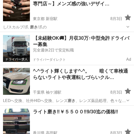
専門店～】メンズ感の強いデザイ…
ユーザー車検
東京都 新宿駅
8月3日
し/スカルプ/爪
磨き
/爪の
東京
新宿区
新宿駅
ネイル
ネイルサロン
【未経験OK🚚】月収30万↑中型免許ドライバ
ー募集
完全週休2日で安定転職
Ad
ドライバーダイレクト
^-^ライト輝くします^-^。 暗くて車検通
らないライトや夜運転しづらいクル…
千葉県 袖ケ浦駅
8月3日
LEDへ交換、社外HIDへ交換、レンズ
磨き
、レンズ薬品処理、色々な方
法で対応可能…
千葉
木更津市
袖ケ浦駅
車検
磨き
ライト磨き‼️￥５５００‼️9/30迄の価格‼️
香川県 高田駅
8月3日