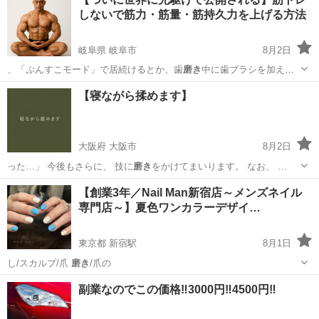
しないで筋力・筋量・筋持久力を上げる方法
岐阜県 岐阜市
8月2日
、「ぷんすこモード」で居続けるとか、歯
磨き
中に歯ブラシを加えた
まま他ごとをやり続…
岐阜
岐阜市
美容
料金
【寝ながら揉めます】
大阪府 大阪市
8月2日
った…」 今後もさらに、 技に
磨き
をかけてまいります。 なお、 …
大阪
大阪市
美容
磨き
【創業3年／Nail Man新宿店～メンズネイル
専門店～】夏色ワンカラーデザイ…
東京都 新宿駅
8月1日
し/スカルプ/爪
磨き
/爪の
東京
新宿区
新宿駅
ネイル
副業なのでこの価格‼️3000円‼️4500円‼️