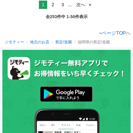
1
2
3
...
次へ
全253件中 1-50件表示
ページTOPへ
ジモティー
地元のお店
剪定/造園
福岡県の剪定/造園