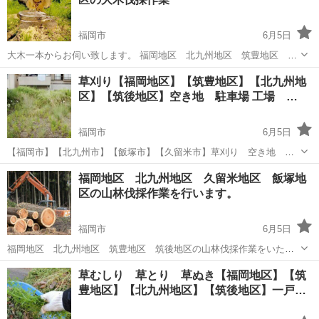
福岡市
6月5日
大木一本からお伺い致します。 福岡地区 北九州地区 筑豊地区 筑
後地区の大木伐採作業をいたします。福岡県内ならどこでもお伺い致
福岡
福岡市
草刈り
草刈り【福岡地区】【筑豊地区】【北九州地
します。0120333079までお問い合わせ下さい
区】【筑後地区】空き地 駐車場 工場 …
福岡市
6月5日
【福岡市】【北九州市】【飯塚市】【久留米市】草刈り 空き地 駐
車場 工場 病院 施設 会社の敷地のご依頼はfukuoka.greenへお任
福岡
福岡市
草刈り
空き地
福岡地区 北九州地区 久留米地区 飯塚地
せ下さい。 ➿️0120333079
区の山林伐採作業を行います。
福岡市
6月5日
福岡地区 北九州地区 筑豊地区 筑後地区の山林伐採作業をいたし
ます。福岡県内ならどこでもお伺い致します。0120333079までお問い
福岡
福岡市
草刈り
草むしり 草とり 草ぬき【福岡地区】【筑
合わせ下さい
豊地区】【北九州地区】【筑後地区】一戸…