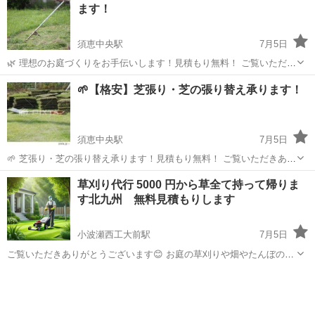
ます！
須恵中央駅
7月5日
🌿 理想のお庭づくりをお手伝いします！見積もり無料！ ご覧いただき
ありがとうございます。 「きれいで使いやすいお庭にしたい」「雑草
福岡
糟屋郡
須恵中央駅
剪定/造園
🌱【格安】芝張り・芝の張り替え承ります！
を減らしたい」「おしゃれな庭にしたい」など、お庭に関するお悩み
はお気軽にご相談ください。 ...
須恵中央駅
7月5日
🌱 芝張り・芝の張り替え承ります！見積もり無料！ ご覧いただきあり
がとうございます。 お庭の芝張り、新規施工、芝の張り替えを丁寧に
福岡
糟屋郡
須恵中央駅
剪定/造園
草刈り代行 5000 円から草全て持って帰りま
施工いたします。 こんなお悩みはありませんか？ ・芝生が枯れてしま
す北九州 無料見積もりします
った ・雑草だらけのお庭...
小波瀬西工大前駅
7月5日
ご覧いただきありがとうございます😊 お庭の草刈りや畑やたんぼの草
刈りします。草もすべて持ち帰ります。草刈り機で、草刈りします。1
福岡
京都郡
小波瀬西工大前駅
草刈り
無料
件5000円からします。 木の伐採もします。 交通費別途いただきま
す。 そのほかにもお困りの事...