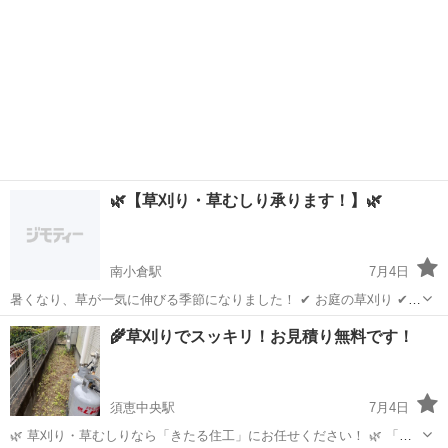
🌿【草刈り・草むしり承ります！】🌿
南小倉駅
7月4日
暑くなり、草が一気に伸びる季節になりました！ ✔ お庭の草刈り ✔
空き地・駐車場の草刈り ✔ 草むしり ✔ 草の回収・処分（ご相談くだ
福岡
北九州市
南小倉駅
草刈り
草むしり
🌾草刈りでスッキリ！お見積り無料です！
さい） 「暑くて自分ではできない…」 「忙しくて時間がない…」 そ
んな方はぜひお任せくだ...
須恵中央駅
7月4日
🌿 草刈り・草むしりなら「きたる住工」にお任せください！ 🌿 「庭