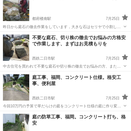
都府楼南駅
7月25日
昨日から庭石の徹去作業をしています，大きな石はセリヤで小割し
て、車載の2tクレーンで荷台に吊りこんでいます、(有)コウチャンサー
福岡
筑紫野市
都府楼南駅
その他
庭石
不要な庭石、切り株の徹去でお悩みの方格安
ビスの萩尾と言います、不要な庭石の処分で御困りの方はご相談くだ
で作業します、まずはお見積もりを
さい、
西鉄二日市駅
7月25日
中古住宅を買われて不要な庭石や切り株の徹去でお悩みの方、また格
安の駐車場工事をしたい方はコウチャンにご相談くださいね、あなた
福岡
筑紫野市
西鉄二日市駅
その他
庭石
庭工事、福岡、コンクリート仕様。格安工
のお悩みお受けします
事、便利屋
西鉄二日市駅
7月25日
今回10万円の予算で草だらけの庭をコンクリート仕様の庭に作り変え
ました、格安工事であなたもいかがでしょうか、詳しくは工事屋コウ
福岡
筑紫野市
西鉄二日市駅
剪定/造園
格安
庭の防草工事、福岡。コンクリート打ち、格
チャンサービスで検索してください
安