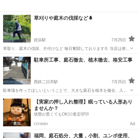
草刈りや庭木の伐採など🌲
姪浜駅
7月25日
草取り、庭木の伐採、片付けなど 毎日奮闘しております💪 当店は便利
屋なので様々なお困りごともまとめてご依頼いただけます✨ ↓ホームペ
福岡
糸島市
姪浜駅
草刈り
墓参り
駐車所工事、庭石徹去、植木徹去、格安工事
ージ↓ https://y-itoshima.crayonsite.net ーーーーー...
西鉄二日市駅
7月25日
駐車場を作ってほしいということで、大きな庭石を植木を徹去、入り
口のブロック塀を壊し、残土を出し駐車場を作りました、駐車場工事
福岡
筑紫野市
西鉄二日市駅
その他
庭石
【実家の押し入れ整理】眠っている人形あり
でお悩みの方は格安工事の工事屋コウチャンにご相談くださいね
ませんか？
状態が悪くてもOK🙆‍♀️査定0円‼️
Ad
COYASH
福岡、庭石処分、大量，小割、ユンボ使用、