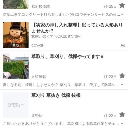
都府楼南駅
7月25日
防草工事でコンクリート打ちをしました(有)コウチャンサービスの萩尾
といいます、草のことでお悩みの方はご相談ください
福岡
筑紫野市
都府楼南駅
その他
格安
【実家の押し入れ整理】眠っている人形あり
ませんか？
状態が悪くてもOK🙆‍♀️査定0円‼️
Ad
COYASH
草取り、草刈り、伐採やってます✮
久留米駅
7月23日
夏になる前に綺麗にしませんか？ 草刈り、草取り、伐採して防草シー
トや砂利引きもオススメです！ 気になる方連絡ください！ ＃エアコン
福岡
久留米市
久留米駅
草刈り
砂利
草刈り 草抜き 伐採 抜根
クリーニング ＃ハウスクリーニング ＃片付け ＃トイレ、キッチン、
洗面台交換 ＃頼れる便利屋
北野駅
7月22日
ご覧いただきありがとうございます。 草刈機による除草作業とチェー