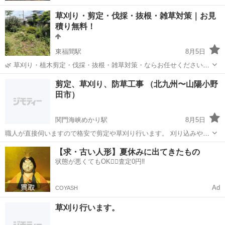
草刈り・剪定・伐採・抜根・雑草対策｜お見
積り無料！
東福間駅
8月5日
🌿 草刈り・植木剪定・伐採・抜根・雑草対策・ならお任せください！
ご覧いただきありがとうございます。 陽の希工房です。 「庭の雑草が
福岡
福津市
東福間駅
剪定/造園
無料
剪定、草刈り、防草工事 （北九州〜山陽小野
伸び放題…」 「木が大きくなりすぎて困っている」 「空き家や実家の
田市）
庭をきれいにしたい」 ...
関門海峡めかり駅
8月5日
職人が直接伺いますので格安で剪定や草刈り行います。 刈り込みや透
かし剪定、松等、何でも対応致します。 高木伐採もしてます。 地域の
福岡
北九州市
関門海峡めかり駅
草刈り
無料
【求・古い人形】夏休みに出てきたもの
皆様に喜ばれる良心的な価格と確かな技術力でお力になれればと思い
状態が悪くてもOK🙆‍♀️査定0円‼️
ます。 見積もり無料です。お気軽...
Ad
COYASH
草刈り行います。