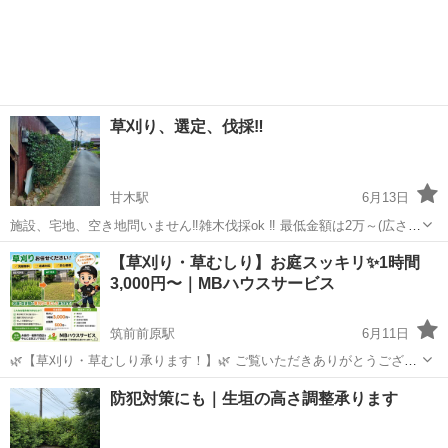
草刈り、選定、伐採‼️
甘木駅
6月13日
施設、宅地、空き地問いません‼️雑木伐採ok ‼️ 最低金額は2万～(広さに
よる) 処分、未処分にもより値段は変わります‼️ 一度ご相談下さい‼️
福岡
朝倉市
甘木駅
草刈り
空き地
【草刈り・草むしり】お庭スッキリ✨1時間
3,000円〜｜MBハウスサービス
筑前前原駅
6月11日
🌿【草刈り・草むしり承ります！】🌿 ご覧いただきありがとうござい
ます！ MBハウスサービスです😊 「庭の草が伸びてしまった…」 「暑
福岡
糸島市
筑前前原駅
草刈り
草むしり
防犯対策にも｜生垣の高さ調整承ります
くて草刈りをするのが大変…」 「空き家や実家の管理ができない…」
そんなお悩みをお手...