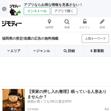
アプリならお得な情報を見逃さない！
インストール
アプリで開く
福岡県
検索
ログイン
投稿
福岡県の剪定/造園の広告の無料掲載
人気キーワード
エリア
ジャンル
詳細
新着順
【実家の押し入れ整理】眠っている人形あり
ませんか？
状態が悪くてもOK🙆‍♀️査定0円‼️
Ad
COYASH