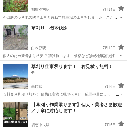
都府楼南駅
7月14日
今回庭の空き地の防草工事を兼ねて駐車場の工事をしました、こんな
感じにしあげています、私もという方はご相談ください、代表コウチ
福岡
筑紫野市
都府楼南駅
剪定/造園
フェンス
草刈り、樹木伐採
ャンサービスの萩尾といいます
白木原駅
7月12日
個人のため業者より格安で 請け負います。価格などは現地確認後打ち
合わせさせて下さい。目安として、草刈り機では1m×1m=1㎡ 50円に
福岡
大野城市
白木原駅
草刈り
格安
草刈り仕事承ります！！お見積り無料！
なります。業者は、だいたい1㎡ 150~200円が相場のようです。また時
間単価1000...
黒崎駅
7月6日
☆料金お見積り無料！ 価格は実際に現地へ伺い、範囲や量によっ て
設定させていただきます。 ☆定期契約も承ります！！ 年3回初
福岡
北九州市
黒崎駅
草刈り
無料
【草刈り作業承ります】個人・業者さま歓迎
夏・夏・秋等、自由に設定出来ま す。 ...
／丁寧に対応します！
須恵中央駅
7月5日