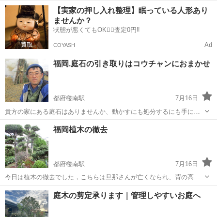
ンソーによる 伐採作業と手掘りまたは重機による抜根作業をおこなっ
福岡
久留米市
北野駅
草刈り
草むしり
【実家の押し入れ整理】眠っている人形あり
てます。 処分はいらなくて刈り倒すだけだから 安くならないかなどご
ませんか？
相談にのります。 金額(...
状態が悪くてもOK🙆‍♀️査定0円‼️
Ad
COYASH
福岡.庭石の引き取りはコウチャンにおまかせ
都府楼南駅
7月16日
貴方の家にある庭石はありませんか、動かすにも処分するにも手に負
えない方、便利屋コウチャンにご相談ください、ミニユンボ及び車載
福岡
筑紫野市
都府楼南駅
植木/庭木植え替え
庭石
福岡植木の徹去
クレーンでらくらく引き取り、格安作業で貴方の御悩み解決します、
代表の萩尾といいます、。よろしくお願いします
都府楼南駅
7月16日
今日は植木の徹去でした，こちらは旦那さんが亡くなられ、背の高い
木の剪定で悩んでおられました，低い木であれば自分で出来ますが、
福岡
筑紫野市
都府楼南駅
植木/庭木植え替え
庭木の剪定承ります｜管理しやすいお庭へ
背の高木になると、なかなか脚立にのぼり剪定するのも無理があり、
今回徹去をお願いされました。綺麗な庭な...