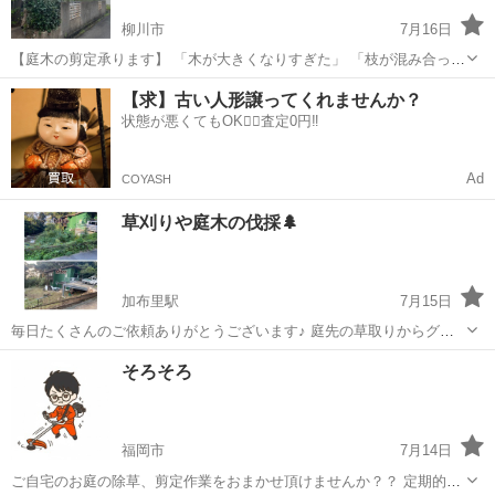
柳川市
7月16日
【庭木の剪定承ります】 「木が大きくなりすぎた」 「枝が混み合って
暗い印象になっている」 「毎年のお手入れを少しでも楽にしたい」 そ
福岡
柳川市
剪定/造園
【求】古い人形譲ってくれませんか？
んなお庭のお悩みに対応しています。 剪定は見た目を整えるだけでな
状態が悪くてもOK🙆‍♀️査定0円‼️
く、 風通しや日当たり...
Ad
COYASH
草刈りや庭木の伐採🌲
加布里駅
7月15日
毎日たくさんのご依頼ありがとうございます♪ 庭先の草取りからグラ
ウンド並みの草刈りまで様々な現場で日々作業しております🌱 お客様
福岡
糸島市
加布里駅
草刈り
墓参り
そろそろ
により様々なご事情やご要望、複数のご依頼も同時にいただきます
が、当店は便利屋のため「あれもこ...
福岡市
7月14日
ご自宅のお庭の除草、剪定作業をおまかせ頂けませんか？？ 定期的な