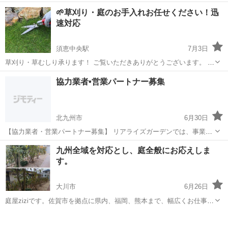
の草が伸びて手が付けられない…」 「空き家や空き地の草をきれいに
福岡
糟屋郡
須恵中央駅
草刈り
無料
🌱草刈り・庭のお手入れお任せください！迅
したい」 「暑くて草刈りをするのが大変…」 そんなお悩みを解決しま
速対応
す！ 【対応内容】 ✅...
須恵中央駅
7月3日
草刈り・草むしり承ります！ ご覧いただきありがとうございます。 お
庭・空き地・駐車場・畑・空き家などの草刈りを承ります。 対応内容
福岡
糟屋郡
須恵中央駅
草刈り
空き地
協力業者•営業パートナー募集
・草刈り（刈払機使用） ・草むしり（手作業） ・草の回収・処分（ご
希望の方） ・作業後...
北九州市
6月30日
【協力業者・営業パートナー募集】 リアライズガーデンでは、事業拡
大に伴い、九州・中国地方で一緒に仕事ができる協力パートナーを募
福岡
北九州市
剪定/造園
一人親方
九州全域を対応とし、庭全般にお応えしま
集しています！ 【募集内容】 造園業 外構工事 草刈り・剪定 エクステ
す。
リア工事 一人親方・個人...
大川市
6月26日
庭屋ziziです。佐賀市を拠点に県内、福岡、熊本まで、幅広くお仕事さ
せて頂いています。 作業内容は、植栽をはじめ、芝張り、剪定、伐
福岡
大川市
その他
ウッドデッキ
採、特殊伐採、皆伐、間伐、除草、フェンス、花壇造り、庭造り、石