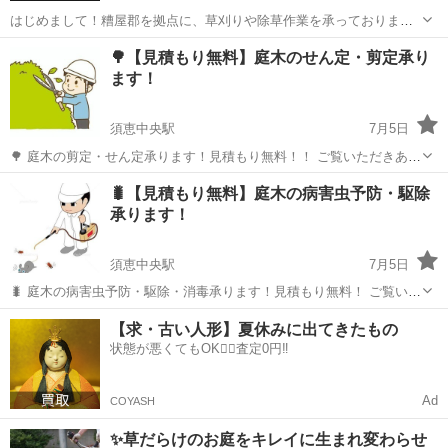
はじめまして！糟屋郡を拠点に、草刈りや除草作業を承っております
便利屋きたるの友岡です。 ■作業内容 ・庭、空き地、駐車場、農地な
福岡
糟屋郡
須恵中央駅
草刈り
空き地
🌳【見積もり無料】庭木のせん定・剪定承り
どの草刈り・除草作業 ・草刈機、手作業どちらも対応可能 ・草の集
ます！
積・簡単な清掃もいたします ※...
須恵中央駅
7月5日
🌳 庭木の剪定・せん定承ります！見積もり無料！！ ご覧いただきあり
がとうございます。 伸びすぎた庭木や生垣を、見た目も美しく風通し
福岡
糟屋郡
須恵中央駅
剪定/造園
無料
🐛【見積もり無料】庭木の病害虫予防・駆除
の良い状態に丁寧に剪定いたします。 こんなお悩みはありませんか？
承ります！
・庭木が大きくなりすぎ...
須恵中央駅
7月5日
🐛 庭木の病害虫予防・駆除・消毒承ります！見積もり無料！ ご覧いた
だきありがとうございます。 大切なお庭や庭木を病気や害虫から守る
福岡
糟屋郡
須恵中央駅
剪定/造園
無料
【求・古い人形】夏休みに出てきたもの
ため、病害虫の予防・駆除・消毒を丁寧に行います。 こんなお悩みは
状態が悪くてもOK🙆‍♀️査定0円‼️
ありませんか？ ・毛虫や...
Ad
COYASH
✨草だらけのお庭をキレイに生まれ変わらせ