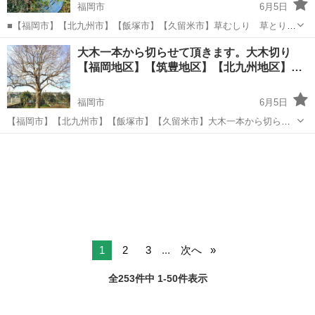
福岡市
6月5日
■【福岡市】【北九州市】【飯塚市】【久留米市】草むしり 草とり
草ぬき 一軒家 一般住宅 一戸建て 敷地のご依頼はfukuoka.green
福岡
福岡市
草刈り
草むしり
大木一本から切らせて頂きます。大木切り
へお任せ下さい。 ➿️0120333079
【福岡地区】【筑豊地区】【北九州地区】
【…
福岡市
6月5日
【福岡市】【北九州市】【飯塚市】【久留米市】大木一本から切らせ
て頂きます。 一軒家 一般住宅 一戸建て 敷地のご依頼は
福岡
福岡市
草刈り
空き地
fukuoka.greenへお任せ下さい。➿️0120333079
1
2
3
...
次へ
全253件中 1-50件表示