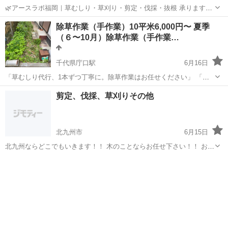
🌿アースラボ福岡｜草むしり・草刈り・剪定・伐採・抜根 承ります！
🌿 ご覧いただきありがとうございます😊 宗像市周辺20km圏内の方限
福岡
宗像市
赤間駅
草刈り
草むしり
除草作業（手作業）10平米6,000円〜 夏季
定で【サービス・割引あり】✨ さらに… 📣【くらしのマーケット上位
（６〜10月）除草作業（手作業…
店レベルの品質...
千代県庁口駅
6月16日
「草むしり代行、1本ずつ丁寧に。除草作業はお任せください」 「草
が伸びて手がつけられない...」「高齢で草むしりが難しい...」 そんな
福岡
福岡市
千代県庁口駅
草刈り
草むしり
剪定、伐採、草刈りその他
お悩みを解決します！ どげんかする隊！では、機械を使わず、手作業
中心の丁寧な除草作業...
北九州市
6月15日
北九州ならどこでもいきます！！ 木のことならお任せ下さい！！ お問
い合わせお願いします！
福岡
北九州市
剪定/造園