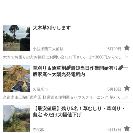
割り、波板の張り替え、ウッ...
大木草刈りします
小波瀬西工大前駅
6月20日
大木でお困りの方お気軽にお問い合わせ下さい。 1本3000円からで
す。大木の処分すべてこちらでします。 そのほかお困りの事ありまし
福岡
京都郡
小波瀬西工大前駅
その他
草刈り＆除草剤🌈最短当日作業開始有り🌈一
たら、お気軽に問い合わせよろしくお願いします😃 作業エリアは、小
般家庭〜太陽光発電所内
倉南区、苅田町、行橋市、みやこ...
久留米市
6月18日
久留米市三潴町西牟田 軽運送＆便利屋＆ハウスクリーニング 草刈り＆
除草剤散布 ken EXPRESSです 草刈りでお困りの方は お気軽にお問
福岡
久留米市
草刈り
インスタ
【最安値級】残り5名！草むしり・草刈り・
い合わせ下さい😀 一般家庭〜太陽光発電所内まで 幅広くご対応させて
剪定 今だけ大幅値下げ
頂いてます ...
赤間駅
6月17日