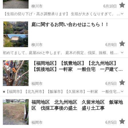
柳川市
6月10日
【生垣の切り下げ・高さ調整承ります】 生垣が大きくなりすぎて、 ・
見通しが悪い ・風通しが悪くなった ・管理が大変 ・道路や隣地には
福岡
柳川市
植木/庭木植え替え
庭に関するお問い合わせはこちら！！
み出している といったお悩みはありませんか？ 生垣の高さを適切に調
整することで、 ...
柳川市
6月9日
初めてまして、庭屋ziziと申します。 庭木の剪定、伐採、抜根、植
栽、消毒。 草木の除草、草刈り、根枯らし。 防草シート、人工芝、イ
福岡
柳川市
その他
フェンス
【福岡地区】【筑豊地区】【北九州地区】
ンターロッキング、アプローチレンガ、ブロック、土間工事、フェン
【筑後地区】一軒家 一般住宅 一戸建て
ス、門扉、新...
の…
福岡市
6月5日
■【福岡市】【北九州市】【飯塚市】【久留米市】一軒家 一般住宅
一戸建て、市町村 隣近所苦情枝打ち 枝落としのご依頼は
福岡
福岡市
草刈り
福岡地区 北九州地区 久留米地区 飯塚地
fukuoka.greenへお任せ下さい。➿️0120333079
区 伐採工事後の盛土 盛り土工事
福岡市
6月5日