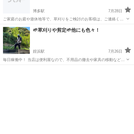
博多駅
7月28日
ご家庭のお庭や遊休地等で、草刈りをご検討のお客様は、ご連絡くだ
さい。 金額に関しましては、現地を確認後お見積もりを作成いたしま
福岡
福岡市
博多駅
草刈り
🌱草刈りや剪定🌱他にも色々！
す。 お問い合わせ先 株式会社エステートサロン TEL 092-452-1788
姪浜駅
7月26日
毎日稼働中！ 当店は便利屋なので、不用品の撤去や家具の移動など
様々な頼み事と一緒に草刈りのご依頼をいただくことが多いです💪 も
福岡
糸島市
姪浜駅
草刈り
無料
ちろん単品ご依頼も大歓迎です✨ ホームページ https://y-
itoshima.crayo...