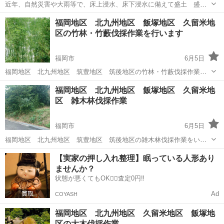
近年、自然災害や大雨等で、床上浸水、床下浸水に備えて盛土 盛り
土工事は欠かせません ■0120333079
福岡
福岡市
草刈り
福岡地区 北九州地区 飯塚地区 久留米地
区の竹林・竹藪伐採作業を行います
福岡市
6月5日
福岡地区 北九州地区 筑豊地区 筑後地区の竹林・竹藪伐採作業を
いたします。福岡県内ならどこでもお伺い致します。0120333079まで
福岡
福岡市
草刈り
福岡地区 北九州地区 飯塚地区 久留米地
お問い合わせ下さい
区 雑木林伐採作業
福岡市
6月5日
福岡地区 北九州地区 筑豊地区 筑後地区の雑木林伐採作業をいた
します。福岡県内ならどこでもお伺い致します。0120333079までお問
福岡
福岡市
草刈り
【実家の押し入れ整理】眠っている人形あり
い合わせ下さい
ませんか？
状態が悪くてもOK🙆‍♀️査定0円‼️
Ad
COYASH
福岡地区 北九州地区 久留米地区 飯塚地
区の大木伐採作業