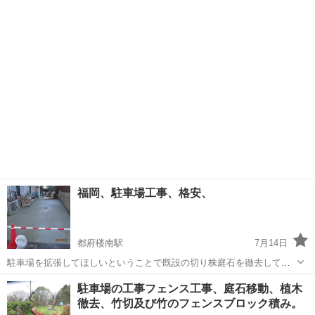
管理も喜んでさせていただきます！ 除草剤処理等、他オプションござ
福岡
福岡市
草刈り
無料
いますので、お気軽にご連絡ください！ 無料で見積もり致します！ 公
式LINE追加でよりスムー...
福岡、駐車場工事、格安、
都府楼南駅
7月14日
駐車場を拡張してほしいということで既設の切り株庭石を徹去して整
地、格安コンクリートで仕上げています、駐車場の造設工事でお悩み
福岡
筑紫野市
都府楼南駅
その他
格安
駐車場の工事フェンス工事、庭石移動、植木
の方は(有)コウチャンサービスにご相談ください、通常の半額程度で施
徹去、竹切及び竹のフェンスブロック積み。
工できますよ