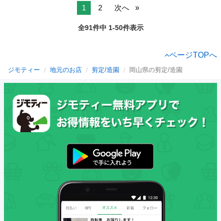
1
2
次へ
全91件中 1-50件表示
ページTOPへ
ジモティー
地元のお店
剪定/造園
岡山県の剪定/造園