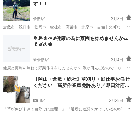
す！！
倉敷駅
3月8日
倉敷市・浅口市・笠岡市・総社市・高梁市・井原市・吉備中央町など
草刈り承り中！！ 草刈り実績豊富！！ これから案件多数の為お早めに
岡山
倉敷市
倉敷駅
剪定/造園
案件
🥦🌽🫑🥕🌶️健康の為に菜園を始めませんか🥒
どうぞ 年間管理で対応できます。 単発・年間どちらも可能です。
🥬🍆🍅🍓
ま...
新倉敷駅
3月4日
健康と実利を兼ねて野菜作りをしませんか？ 隣が田んぼなので、水や
りはあまり必要ない。用水も在ります。近くにコンビニ、２４時間ス
岡山
倉敷市
新倉敷駅
その他
無料
【岡山・倉敷・総社】草刈り・庭仕事お任せ
ーパー2軒在ります。 広さはお好みで。草の管理をして頂ければ、無
ください｜高所作業車免許あり／即日対応…
料で🆗です。
岡山駅
2月28日
「草が伸びすぎて自分では無理…」 「近所に迷惑をかけているのが気
になる」 そんなお悩み、すぐに解決します。
岡山
岡山市
岡山駅
草刈り
無料
───────────────── 対応できること ─────────────────
・草刈り...