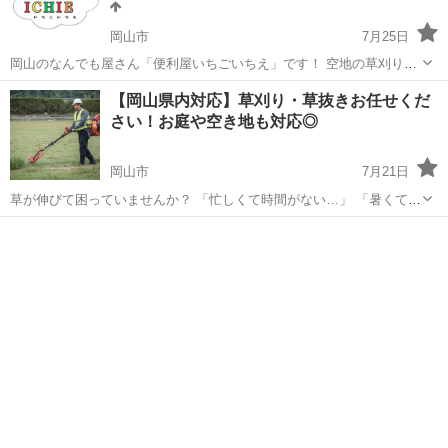
岡山市
7月25日
岡山のなんでも屋さん「便利屋いちごいちえ」です！ 空地の草刈り・
お庭の草むしり・庭木の伐採などご対応いたします！ 草刈りなどのお
岡山
岡山市
草刈り
草むしり
【岡山県内対応】草刈り・草抜きお任せくだ
困り事はまずは弊社へ！ お気軽にご相談ください！！ ★お見積り無料
さい！お庭や空き地も対応◎
​★土日祝OK...
岡山市
7月21日
草が伸びて困っていませんか？ 「忙しくて時間がない…」 「暑くて自
分では大変…」 「空き地や実家の管理ができない」 「庭や駐車場を綺
岡山
岡山市
草刈り
空き地
麗にしたい」 そんな方はお気軽にご相談ください！ 【対応内容】 ・
草刈り ・草抜き ・...