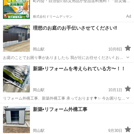
町内会・自治会の防災用品が全品送料無料！「防災備蓄
お手入れ、 病害虫の...
用品ドットコム」
Ad
株式会社ドリームデッサン
理想のお庭のお手伝いさせてください‼︎
岡山駅
10月8日
お庭のことでお困り事がありましたら 我が社にお任せください! お客
様第一の施工をさせていただきます。 まずはお見積もり（無料）いか
岡山
岡山市
岡山駅
剪定/造園
無料
新築•リフォームを考えられている方〜！！
がですか？
岡山駅
10月1日
リフォーム外構工事、新築外構工事 承っております🌳✨ 今お困りなこ
とを解決して 素敵なお庭作りしませんか？？ お見積もり無料です♪ ご
岡山
岡山市
岡山駅
剪定/造園
無料
新築•リフォーム外構工事
連絡お待ちしております。
岡山駅
9月30日