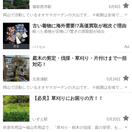
備前西市駅
6月8日
岡山で活動しているオオヤマガーデンの大山です。 ※範囲は全域です
が、場所によっては出張費をいただく場合がございます。 地域密着
岡山
岡山市
備前西市駅
剪定/造園
無料
古い着物に海外需要!?高価買取が相次ぐ理由
で、庭木の剪定・伐採・草刈りを行っています。 丁寧な作業と、相談
眠った着物が宝物に!?驚きの買取額が続出
しやすい対応を心掛けています。 ...
Ad
バイセル
庭木の剪定・伐採・草刈り・片付けまで一括
対応！
北長瀬駅
5月24日
岡山で活動しているオオヤマガーデンの大山です。 ※範囲は全域です
が、場所によっては出張費をいただく場合がございます。 地域密着
岡山
岡山市
北長瀬駅
剪定/造園
庭木
【必見】草刈りにお困りの方！！
で、庭木の剪定・伐採・草刈りを行っています。 丁寧な作業と、相談
しやすい対応を心掛けています。 ...
いずえ駅
5月20日
井原市周辺〜福山市周辺で、「草刈り・樹木の伐採、庭の管理」をし