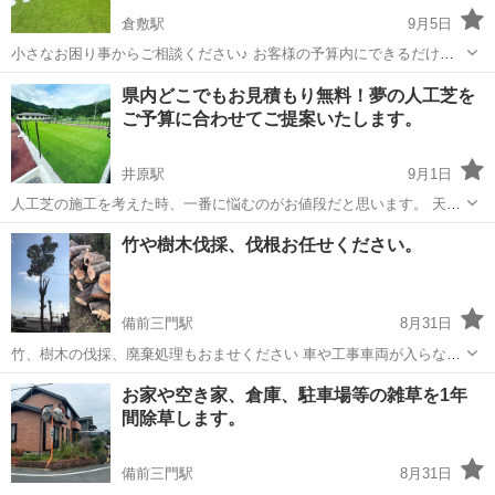
倉敷駅
9月5日
小さなお困り事からご相談ください♪ お客様の予算内にできるだけ収
まるように お客様のご希望に寄り添った工事をさせていただいており
岡山
倉敷市
倉敷駅
その他
無料
県内どこでもお見積もり無料！夢の人工芝を
ます☺️ 一度お見積もり（無料）だけでもいかがでしょうか？ 雑草が気
ご予算に合わせてご提案いたします。
になるからコンクリート•砂...
井原駅
9月1日
人工芝の施工を考えた時、一番に悩むのがお値段だと思います。 天然
芝より高いコストと言う事がネックになり諦めた方も多いと思いま
岡山
井原市
井原駅
その他
人工芝
竹や樹木伐採、伐根お任せください。
す。 施工費の安価な天然芝を敷いて、お手入れの大変さに頭を悩ませ
ている方も多いと思います。 ...
備前三門駅
8月31日
竹、樹木の伐採、廃棄処理もおませください 車や工事車両が入らない
場所でも大丈夫です。 工事費用は安い代わりにお時間をいただいてい
岡山
岡山市
備前三門駅
その他
お家や空き家、倉庫、駐車場等の雑草を1年
ます。 通常の会社さんが3日で終わる作業も倍の6日いただいて費用を
間除草します。
安くさせていただいていま...
備前三門駅
8月31日