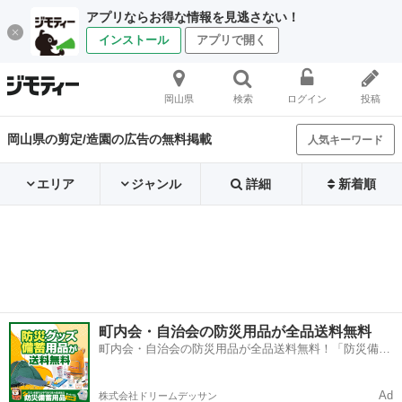
アプリならお得な情報を見逃さない！
インストール
アプリで開く
岡山県
検索
ログイン
投稿
岡山県の剪定/造園の広告の無料掲載
人気キーワード
エリア
ジャンル
詳細
新着順
町内会・自治会の防災用品が全品送料無料
町内会・自治会の防災用品が全品送料無料！「防災備蓄
用品ドットコム」
Ad
株式会社ドリームデッサン