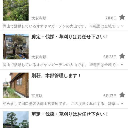
大安寺駅
7月8日
岡山で活動しているオオヤマガーデンの大山です。 ※範囲は全域です
が、場所によっては出張費をいただく場合がございます。 地域密着
岡山
岡山市
大安寺駅
剪定/造園
剪定・伐採・草刈りはお任せ下さい！
で、庭木の剪定・伐採・草刈りを行っています。 丁寧な作業と、相談
しやすい対応を心掛けています。 ...
大安寺駅
6月23日
岡山で活動しているオオヤマガーデンの大山です。 ※範囲は全域です
が、場所によっては出張費をいただく場合がございます。 地域密着
岡山
岡山市
大安寺駅
剪定/造園
無料
別荘、木部管理します！
で、庭木の剪定・伐採・草刈りを行っています。 丁寧な作業と、相談
しやすい対応を心掛けています。 ...
富原駅
6月17日
初めまして田口塗装店蒜山営業所です。 この度良く耳にする、雑草ス
ゴイ😱アレ、、、デッキが腐れかけてるとかの縁の下の力持ち的に、
岡山
真庭市
富原駅
その他
剪定・伐採・草刈りはお任せ下さい！
快適に過ごせる別荘ライフのサポートを提案させて頂きます。 営業品
目 草刈り、デッキの手すりだけ...