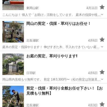
東岡山駅
4月11日
こんにちは！ 個人で「お助け」活動をしています。 庭木の伐採や枝切
り、倒木処理など、木に関するお困りごとをお手伝いします。 ・庭の
岡山
岡山市
東岡山駅
その他
庭木
岡山の剪定・伐採・草刈りはお任せ！
木が伸びすぎて困っている ・高くて自分で切れない ・倒れかけた木を
片付けたい ・空き地や駐車...
北長瀬駅
4月6日
庭木の剪定・伐採やります！ 伸びすぎた木、手入れできていない庭な
どお任せください。 経験豊富な職人が対応いたします！ ・剪定/1本
岡山
岡山市
北長瀬駅
剪定/造園
無料
お庭の剪定、草刈りやります❗️
3500円～ ・伐採/1本4000円〜 ・草刈り 平米によります。 対応できま
す！ お見...
日羽駅
4月6日
岡山県内見積もり無料です。 剪定 1本3,300円〜（松の剪定は別途見積
り） 草刈り 1時間2200円〜 当方、一人親方で頑張っております。 一
岡山
総社市
日羽駅
草刈り
無料
剪定・伐採・草刈り全般お任せ下さい！【お
人での作業なので時間はかかりますが丁寧に やり切ります❗️ 造園施工
見積もり無料】
管理技...
北長瀬駅
4月3日