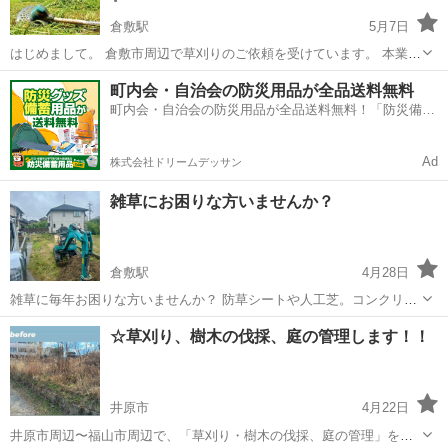
倉敷駅
5月7日
はじめまして。 倉敷市周辺で草刈りのご依頼を受けています。 本業で
現場作業をしており、 丁寧・安全第一で対応いたします。 ・草刈り
岡山
倉敷市
倉敷駅
草刈り
無料
町内会・自治会の防災用品が全品送料無料
（空き地／庭／駐車場／農地など） ・手作業／機械どちらも対応可能
町内会・自治会の防災用品が全品送料無料！「防災備蓄
・草の回収・処分もご相談...
用品ドットコム」
Ad
株式会社ドリームデッサン
雑草にお困りな方いませんか？
倉敷駅
4月28日
雑草に毎年お困りな方いませんか？ 防草シートや人工芝。コンクリー
トなどで 対策しませんか？🌱 他にもお庭のことでお困りなことがござ
岡山
倉敷市
倉敷駅
草刈り
無料
☆草刈り、樹木の伐採、庭の管理します！！
いましたら ご相談ください^_^ お見積もり無料です✨
井原市
4月22日
井原市周辺〜福山市周辺で、「草刈り・樹木の伐採、庭の管理」をし