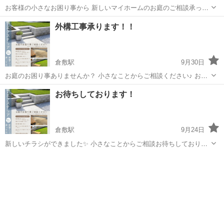
お客様の小さなお困り事から 新しいマイホームのお庭のご相談承って
おります♪ 理想のお庭に出来るよう お客様のご希望に寄り添った工事
岡山
岡山市
岡山駅
剪定/造園
無料
外構工事承ります！！
をさせていただきます。 お見積もり無料です！
倉敷駅
9月30日
お庭のお困り事ありませんか？ 小さなことからご相談ください♪ お見
積もり無料です☆
岡山
倉敷市
倉敷駅
剪定/造園
無料
お待ちしております！
倉敷駅
9月24日
新しいチラシができました✨ 小さなことからご相談お待ちしておりま
す。 リフォーム•新築工事承っております。 お見積もり無料です♪
岡山
倉敷市
倉敷駅
草刈り
無料