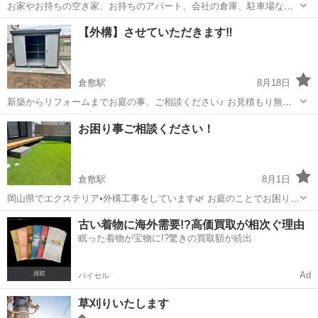
お家やお持ちの空き家、お持ちのアパート、会社の倉庫、駐車場など
年間を通じて除草します。 年間36,000円～の年間契約です。坪/2000
岡山
岡山市
備前三門駅
草刈り
【外構】させていただきます‼︎
円 該当坪数（平米数）が少ない箇所でもご相談ください。 同業者様、
法人様も是非ご...
倉敷駅
8月18日
新築からリフォームまでお庭の事、ご相談ください♪ お見積もり無料
です！
岡山
倉敷市
倉敷駅
その他
無料
お困り事ご相談ください！
倉敷駅
8月1日
岡山県でエクステリア•外構工事をしています🌿 お庭のことでお困り事
はございませんか？ 小さなことからお気軽にご相談ください♪ 雑草に
岡山
倉敷市
倉敷駅
草刈り
無料
古い着物に海外需要!?高価買取が相次ぐ理由
困っているから、砂利や芝にして欲しい。 大きな石を撤去してほし
眠った着物が宝物に!?驚きの買取額が続出
い。 コンクリートをしてほし...
Ad
バイセル
草刈りいたします