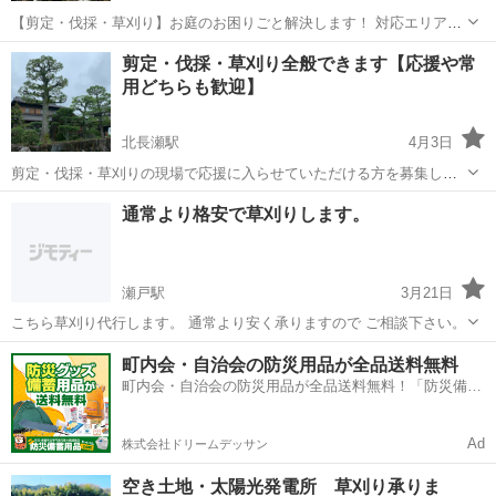
【剪定・伐採・草刈り】お庭のお困りごと解決します！ 対応エリア・
岡山市全域/倉敷/総社/玉野 エリア外のお客様は出張費がかかりますの
岡山
岡山市
北長瀬駅
剪定/造園
無料
剪定・伐採・草刈り全般できます【応援や常
でご了承ください。 お庭の木や草でお困りではありませんか？ ・木が
用どちらも歓迎】
伸びすぎてしまった ...
北長瀬駅
4月3日
剪定・伐採・草刈りの現場で応援に入らせていただける方を募集して
います。 単発・日雇いOK、急な人手不足の現場にも対応可能です。
岡山
岡山市
北長瀬駅
剪定/造園
通常より格安で草刈りします。
体力仕事慣れていますので、草刈り・積み込み・補助作業など幅広く
対応できます。 応援も2人くら...
瀬戸駅
3月21日
こちら草刈り代行します。 通常より安く承りますので ご相談下さい。
岡山
赤磐市
瀬戸駅
草刈り
格安
町内会・自治会の防災用品が全品送料無料
町内会・自治会の防災用品が全品送料無料！「防災備蓄
用品ドットコム」
Ad
株式会社ドリームデッサン
空き土地・太陽光発電所 草刈り承りま