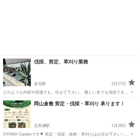
伐採、剪定、草刈り業務
金光駅
2月27日
どのような内容や現場でも、任せて下さい。 難しい木でも伐採できま
す。まずは相談から！！
岡山
浅口市
金光駅
その他
岡山倉敷 剪定・伐採・草刈り 承ります！
北長瀬駅
1月29日
OYAMA Gardenです🌳 剪定・伐採・抜根・草刈りはお任せ下さい！