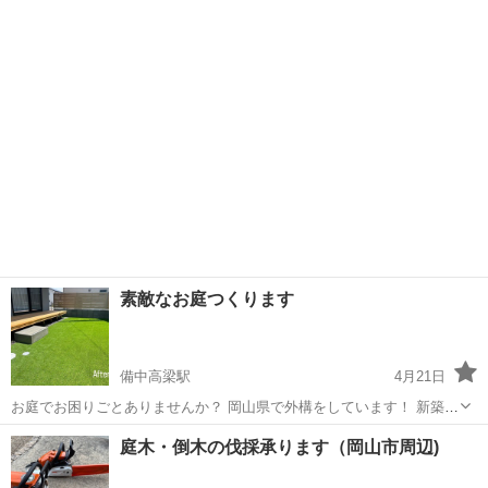
ております！！ ★草が伸びたまま放置してしまっている ★遠方に住ん
岡山
井原市
植木/庭木植え替え
空き地
でいるため手が付けられない ★空き家・空き地の管理に困っている ★
めんどくさい......
素敵なお庭つくります
備中高梁駅
4月21日
お庭でお困りごとありませんか？ 岡山県で外構をしています！ 新築•
リフォーム工事お任せください。 雑草でお困りな方、自転車用カーポ
岡山
高梁市
備中高梁駅
その他
無料
庭木・倒木の伐採承ります（岡山市周辺)
ートを設置したい ここだけ人工芝 など小さなことからご相談ください
♪ お見積もりは無料です✨