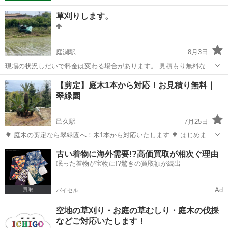
草刈りします。
庭瀬駅
8月3日
現場の状況しだいで料金は変わる場合があります。 見積もり無料なの
でお気軽にお問い合わせください。
岡山
岡山市
庭瀬駅
草刈り
無料
【剪定】庭木1本から対応！お見積り無料｜
翠緑園
邑久駅
7月25日
🌳 庭木の剪定なら翠緑園へ！木1本から対応いたします 🌳 はじめまし
て。 翠緑園です。 岡山県を中心に、庭木の剪定・伐採・草刈り・お庭
岡山
岡山市
邑久駅
剪定/造園
無料
古い着物に海外需要!?高価買取が相次ぐ理由
のお手入れを承っています。 掲載写真は、実際に施工したソテツの剪
眠った着物が宝物に!?驚きの買取額が続出
定事例です。 枯れ葉...
Ad
バイセル
空地の草刈り・お庭の草むしり・庭木の伐採
などご対応いたします！