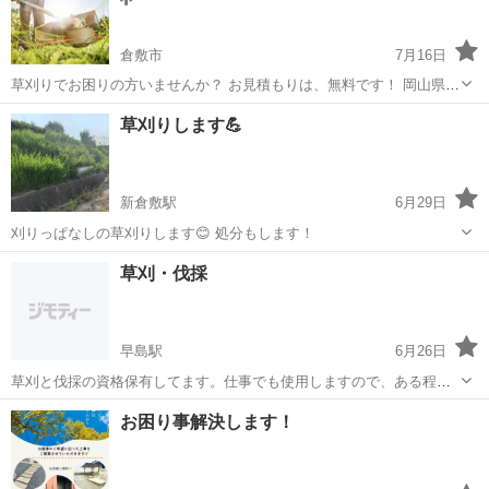
倉敷市
7月16日
草刈りでお困りの方いませんか？ お見積もりは、無料です！ 岡山県内
全域対応しています。 お気軽にお問い合わせください。 支払い方法
岡山
倉敷市
草刈り
無料
草刈りします💪
現金、振り込み。 ご依頼お待ちしております！ 岡山市 草刈り 岡山
市北区 草刈り...
新倉敷駅
6月29日
刈りっぱなしの草刈りします😊 処分もします！
岡山
倉敷市
新倉敷駅
草刈り
草刈・伐採
早島駅
6月26日
草刈と伐採の資格保有してます。仕事でも使用しますので、ある程度
の作業は何でもできます。 田んぼや畑、庭や空き地等、草刈や伐採し
岡山
都窪郡
早島駅
草刈り
草刈
お困り事解決します！
ますので、取りあえず相談してみてください。 作業は土日のみの対応
となります。