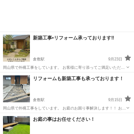
新築工事•リフォーム承っております‼︎
倉敷駅
9月23日
岡山県で外構工事をしています。 お客様に寄り添ってご満足いただけ
るお庭作りをさせていただきます。 雑草が気になるからコンクリー
岡山
倉敷市
倉敷駅
剪定/造園
無料
リフォームも新築工事も承っております！
ト、砂利を敷いて欲しい。 駐車場部分だけを作って欲しい。 倉庫を設
置して欲しい。 など小さなお...
倉敷駅
9月15日
岡山県で外構工事をしています。 お庭のお困り事解決します！！ お庭
の草が気になるからコンクリートにして欲しい。 足が悪いからスロー
岡山
倉敷市
倉敷駅
その他
無料
お庭の事はお任せください！
プにして欲しい。 大きな石を撤去して欲しい。 などのリフォーム工事
も承っております。 新築...