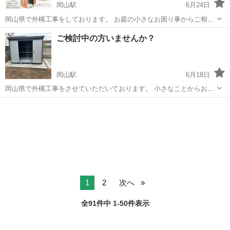
岡山駅
6月24日
岡山県で外構工事をしております。 お庭の小さなお困り事からご相談
ください！ お客様のご要望に寄り添った工事をさせていただきます！
岡山
岡山市
岡山駅
剪定/造園
お客様
ご検討中の方いませんか？
ご予算内でなるべくできるような工事をご提案させていただけます！
残り1組様限定で商品券をプ...
岡山駅
6月18日
岡山県で外構工事をさせていただいております。 小さなことからお力
になります！ 倉庫が欲しい。雑草に困っている。この部分だけコンク
岡山
岡山市
岡山駅
剪定/造園
お客様
リートにしてほしい。など お庭のことならお任せください♪ お客様の
予算内で出来るように お客様...
1
2
次へ
全91件中 1-50件表示