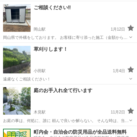
【対応可能作業】 ・庭木の剪定 ・伐採、抜根 ・草刈り、除草 ・空き
岡山
岡山市
北長瀬駅
剪定/造園
無料
ご相談ください‼︎
家の庭管理 ・簡易舗装復旧 【対応エリア】 岡山・倉敷周辺 【その
他】 ・個...
岡山駅
1月12日
岡山県で外構をしております。 お客様に寄り添った施工（金額から完
成まで）を させていただいてます♪ お庭のことでお困り事はございま
岡山
岡山市
岡山駅
剪定/造園
無料
草刈りします！
せんか？ 小さなことからご相談ください♪ お見積もり無料です。
小田駅
1月4日
遠慮なくご相談ください！
岡山
小田郡
小田駅
草刈り
庭のお手入れ全て行います
木見駅
11月2日
お庭の事は、何処に、誰に 頼んで良いか解らない。 そんな時は、当社
にお任せ下さい。お気軽にご連絡下さい！ お庭の事なら~愛緑苑 あな
岡山
倉敷市
木見駅
剪定/造園
草刈
町内会・自治会の防災用品が全品送料無料
たの街の植木屋さん 🌲業務内容🌲 🌲お庭や緑地の管理 庭木の剪定、