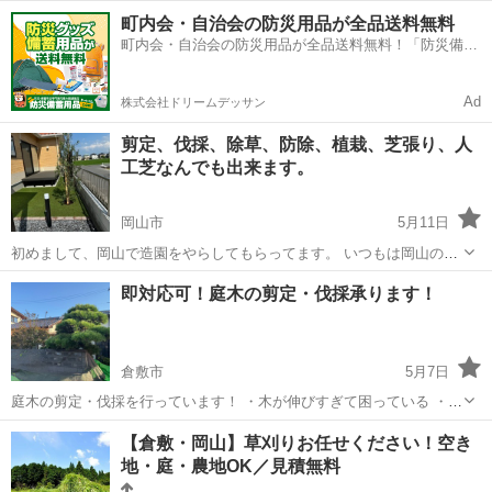
ております！！ ★草が伸びたまま放置してしまっている ★遠方に住ん
岡山
井原市
いずえ駅
草刈り
空き地
町内会・自治会の防災用品が全品送料無料
でいるため手が付けられない ★空き家・空き地の管理に困っている ★
町内会・自治会の防災用品が全品送料無料！「防災備蓄
めんどくさい... ...
用品ドットコム」
Ad
株式会社ドリームデッサン
剪定、伐採、除草、防除、植栽、芝張り、人
工芝なんでも出来ます。
岡山市
5月11日
初めまして、岡山で造園をやらしてもらってます。 いつもは岡山の大
きい会社の下請けで入っていますが 個人での仕事もしようと思い投稿
岡山
岡山市
植木/庭木植え替え
人工芝
即対応可！庭木の剪定・伐採承ります！
させて頂きました。 もしどこの会社か気になる方は個人で名刺を送ら
せて頂きます。個人で仕事をする...
倉敷市
5月7日
庭木の剪定・伐採を行っています！ ・木が伸びすぎて困っている ・隣
家に枝が出ている ・空き家の庭木を整理したい ・庭をスッキリさせた
岡山
倉敷市
剪定/造園
庭木
【倉敷・岡山】草刈りお任せください！空き
い そんな方、お気軽にご相談ください！ 【対応内容】 ・庭木の剪定
地・庭・農地OK／見積無料
・不要木の伐採 ・...