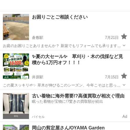
お困りごとご相談ください
倉敷駅
7月21日
お庭のお困りごとありませんか？ 新築でもリフォームでも承ります🌱
🏠 他に業者様を挟まないため、お値段にも自信があります✨ お客様に
岡山
倉敷市
倉敷駅
剪定/造園
✨夏の大セール✨ 草刈り・木の伐採など見
寄り添った工事をさせていただきます。
積から1万円オフ！！！
井原駅
7月15日
この夏スッキリ🌱✨ 草木が伸びるこのシーズン、今年こそはと思って
るそこのあなた！！今なら見積から1万円オフ👍 ・草刈り ・木の伐採
岡山
井原市
井原駅
剪定/造園
見積
古い着物に海外需要!?高価買取が相次ぐ理由
・空き家の管理 見積もり、現地確認は無料です‼️ ご連絡お待ちしてお
眠った着物が宝物に!?驚きの買取額が続出
ります😊
Ad
バイセル
岡山の剪定屋さん/OYAMA Garden