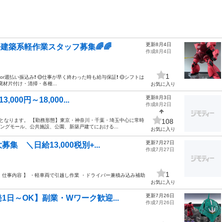
更新8月4日
建築系軽作業スタッフ募集🌈🌈
作成8月4日
1
払or週払い振込み❗ 🟡仕事が早く終わった時も給与保証❗ 🟡シフトは
材片付け・清掃・各種...
お気に入り
更新8月3日
00円～18,000...
作成8月2日
①となります。 【勤務形態】東京・神奈川・千葉・埼玉中心に常時
108
ングモール、公共施設、公園、新築戸建てにおける...
お気に入り
更新7月27日
 ＼日給13,000税別+...
作成7月27日
1
 【 仕事内容 】 ・軽車両で引越し作業 ・ドライバー兼積み込み補助
お気に入り
更新7月26日
日～OK】副業・Wワーク歓迎...
作成7月26日