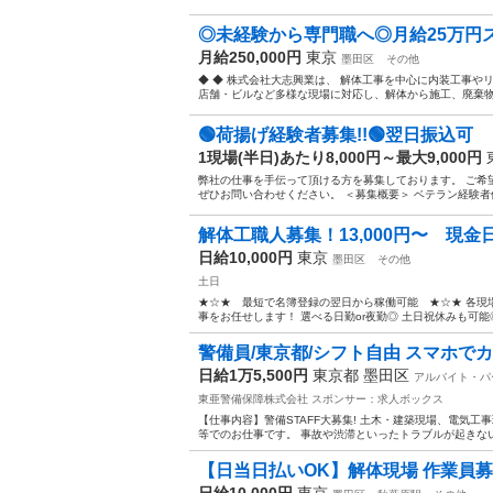
◎未経験から専門職へ◎月給25万円ス
月給250,000円
東京
墨田区
その他
◆ ◆ 株式会社大志興業は、 解体工事を中心に内装工事や
店舗・ビルなど多様な現場に対応し、解体から施工、廃棄物処理
🟢荷揚げ経験者募集!!🟢翌日振込可
1現場(半日)あたり8,000円～最大9,000円
弊社の仕事を手伝って頂ける方を募集しております。 ご希
ぜひお問い合わせください。 ＜募集概要＞ ベテラン経験者優遇
解体工職人募集！13,000円〜 現
日給10,000円
東京
墨田区
その他
土日
★☆★ 最短で名簿登録の翌日から稼働可能 ★☆★ 各現
事をお任せします！ 選べる日勤or夜勤◎ 土日祝休みも可能◎
警備員/東京都/シフト自由 スマホでカンタ
日給1万5,500円
東京都 墨田区
アルバイト・パ
東亜警備保障株式会社
スポンサー：求人ボックス
【仕事内容】警備STAFF大募集! 土木・建築現場、電気
等でのお仕事です。 事故や渋滞といったトラブルが起きない
【日当日払いOK】解体現場 作業員
日給10,000円
東京