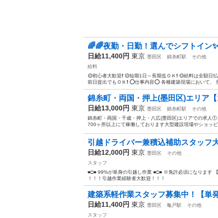
🌈🌈夜勤・日勤！選んでシフトイン✨
日給11,400円
東京
墨田区
錦糸町駅
その他
給料
🟡初心者大歓迎❗ 🟡短期1日～長期迄ＯＫ❗ 🟡給料は全額日
前日提出でもＯＫ❗ ⭕仕事内容⭕ 各種建築現場において、 廃
錦糸町・両国・押上(墨田区)エリア【13,0
日給13,000円
東京
墨田区
錦糸町駅
その他
錦糸町・両国・千歳・押上・八広(墨田区)エリアでの求人
700ヶ所以上にて稼働しております大型建設現場やショッピ
引越ドライバー兼積込補助スタッフ大募集
日給12,000円
東京
墨田区
その他
スタッフ
■□■ 99%が単身の引越し作業 ■□■ ※免許必須になります
！！！引越作業経験者大歓迎！！！
建築系軽作業スタッフ募集中！【単発1
日給11,400円
東京
墨田区
亀戸駅
その他
スタッフ