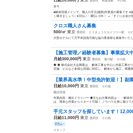
墨田区
秋葉原駅
その他
番号
■解体現場メインで、職人の手元(補助)作業員の募集です 
く稼ぎましょう♪ ●日払い・週払いOK！ →「すぐにお金が欲
クロス職人さん募集
500/㎡
東京
墨田区
とうきょうスカイツリー駅
そ
大型ホテルにて万平米請負可能な協力業者様を募集中いたし
【施工管理／経験者募集】事業拡大中！
月給300,000円
東京
墨田区
菊川駅
その他
◆ ◆ 株式会社大志興業は、 解体工事を中心に内装工事や
店舗・ビルなど多様な現場に対応し、解体から施工、廃棄物処理
【業界高水準！中型免許歓迎！】副業・年
日給10,000円
東京
墨田区
その他
建設現場
作業内容：搬出ドライバー ◆主なお仕事内容は‥ ・解体作
は、簡単な作業からスタート可能！ ノウハウを身に着けてか
手元スタッフを探しています！12,000
日給11,000円
東京
墨田区
その他
日払い
スタッフ