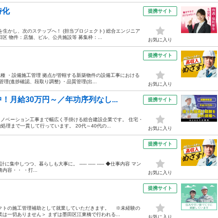
特化
提携サイト
を生かし、次のステップへ！ (担当プロジェクト) 総合エンジニア
 物件：店舗、ビル、公共施設等 募集枠：...
お気に入り
提携サイト
 職種 ・設備施工管理 拠点が管轄する新築物件の設備工事における
(進捗確認、段取り調整) ・品質管理(出...
お気に入り
月給30万円～／年功序列なし...
提携サイト
リノベーション工事まで幅広く手掛ける総合建設企業です。 住宅・
まで一貫して行っています。 20代～40代の...
お気に入り
提携サイト
つ、暮らしも大事に。 ----- ----- ----- ◆仕事内容 マン
容・・ ・打...
お気に入り
提携サイト
ェクトの施工管理補助として就業していただきます。 ※未経験の
は一切ありません＞ まずは墨田区江東橋で行われる...
お気に入り