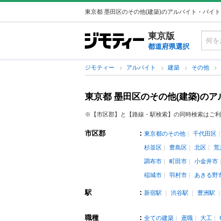
東京都 墨田区のその他(建築)のアルバイト・バイ
東京版
都道府県選択
ジモティー
アルバイト
建築
その他
東京都 墨田区のその他(建築)の
※【市区郡】と【路線・駅検索】の同時検索はご利
市区郡
：
東京都のその他
千代田区
杉並区
豊島区
北区
荒
調布市
町田市
小金井市
稲城市
羽村市
あきる野
駅
：
新宿駅
渋谷駅
豊洲駅
職種
：
全ての建築
鳶職
大工