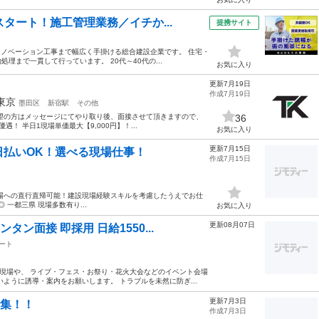
タート！施工管理業務／イチか...
提携サイト
リノベーション工事まで幅広く手掛ける総合建設企業です。 住宅・
まで一貫して行っています。 20代～40代の...
お気に入り
更新7月19日
作成7月19日
東京
墨田区
新宿駅
その他
望の方はメッセージにてやり取り後、面接させて頂きますので、
36
！ 半日1現場単価最大【9,000円】！...
お気に入り
更新7月15日
金日払いOK！選べる現場仕事！
作成7月15日
場への直行直帰可能！建設現場経験スキルを考慮したうえでお仕
 一都三県 現場多数有り...
お気に入り
更新08月07日
ン面接 即採用 日給1550...
ート
工事現場や、 ライブ・フェス・お祭り・花火大会などのイベント会場
ように誘導・案内をお願いします。 トラブルを未然に防ぎ...
更新7月3日
募集！！
作成7月3日