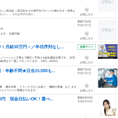
●嬉しい高日給 →高日給＆その他手当でがっつり稼げます！効率よ
しい」… そんな方のために...
お気に入り
更新7月2日
作成7月2日
の他
ます。 応援可能
お気に入り
月給30万円～／年功序列なし...
提携サイト
リノベーション工事まで幅広く手掛ける総合建設企業です。 住宅・
まで一貫して行っています。 20代～40代の...
お気に入り
更新7月1日
齢不問★日当15,000も...
作成7月1日
業 ・搬出作業 ・トラックでのごみ捨て ・機材の準備 など まず
らドライバー業務ができます...
お気に入り
更新6月26日
円 現金日払いOK！選べ...
作成6月26日