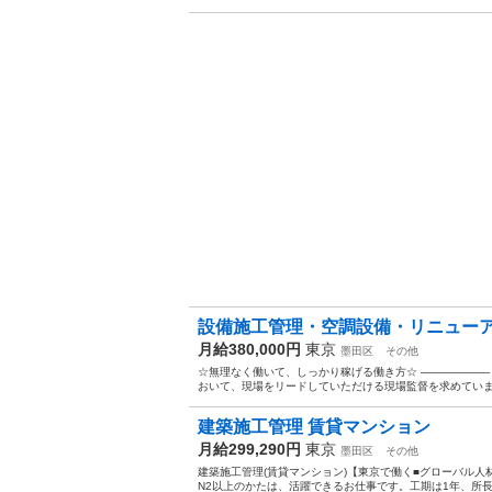
設備施工管理・空調設備・リニュー
月給380,000円
東京
墨田区
その他
☆無理なく働いて、しっかり稼げる働き方☆ ───────
おいて、現場をリードしていただける現場監督を求めています
建築施工管理 賃貸マンション
月給299,290円
東京
墨田区
その他
建築施工管理(賃貸マンション)【東京で働く■グローバル人材
N2以上のかたは、活躍できるお仕事です。工期は1年、所長+