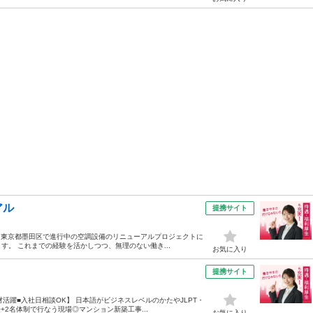
アル
提携サイト
── 東京都墨田区で進行中の空調設備のリニューアルプロジェクトに
。 これまでの経験を活かしつつ、無理のない働き...
お気に入り
提携サイト
活躍■入社日相談OK】 日本語がビジネスレベルのかたやJLPT・
2名体制で行なう現場◎マンション新築工事...
お気に入り