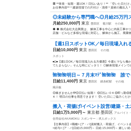
🟥 **単発・短期・週1OK！日払いあり！** 「空いた日だけ
お仕事内容** * 建築現場での片付け・清掃 * 資材の搬出入 * .
◎未経験から専門職へ◎月給25万円ス
月給250,000円
東京
墨田区
菊川駅
その他
◆ ◆ 株式会社大志興業は、 解体工事を中心に内装工事や
店舗・ビルなど多様な現場に対応し、解体から施工、廃棄物処理
【週1日スポットOK／毎日現場入れ
日給10,000円
東京
墨田区
その他
スポット
■□■【週1日OK／毎日現場入れる方優遇】今週ヒマなら働
てたまらない」そんな時にピッタリ！ ◎解体現場メインでのカ
🌺🌺🌺明日～７月末ﾏﾃﾞ🌺🌺🌺 
日給11,400円
東京
墨田区
錦糸町駅
その他
掲示板
😊稼ぎませんか❗❓😊日払い短期！ 🟡日払いＯＫ🟡即っ勤
Ｋ！ 明日の仕事を用意できます！ 空いた日にご協力ください
搬入・荷揚げ/イベント設営/建築・土木
日給1万5,000円～
東京都 墨田区
アルバイト
合同会社AKAMOKU.
スポンサー：求人ボックス
【仕事内容】<職種> [ア・パ]資材搬入・荷揚げ、イベント
<給与> [ア・パ]日給15,000円～ 日給:15,000円～ 嬉しい