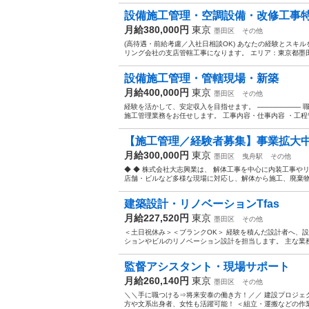
設備施工管理・空調設備・改修工事
月給380,000円
東京
墨田区
その他
(高待遇・前給考慮／入社日相談OK) あなたの経験とスキル
リング会社の支店管轄工事になります。 エリア：東京都墨田区
設備施工管理・管轄現場・新築
月給400,000円
東京
墨田区
その他
経験を活かして、安定収入を目指せます。 ─────────
施工管理業務をお任せします。 工事内容・仕事内容 ・工程管理
【施工管理／経験者募集】事業拡大中！
月給300,000円
東京
墨田区
曳舟駅
その他
◆ ◆ 株式会社大志興業は、 解体工事を中心に内装工事や
店舗・ビルなど多様な現場に対応し、解体から施工、廃棄物処理
建築設計・リノベーションTfas
月給227,520円
東京
墨田区
その他
＜土日祝休み＞＜ブランクOK＞ 経験を積んだ設計者へ、設計に集中しつ
ションやビルのリノベーション設計を担当します。 主な業務内
監督アシスタント・現場サポート
月給260,140円
東京
墨田区
その他
＼＼手に職つける⇒将来安泰の働き方！／／ 建設プロジ
方や文系出身者、女性も活躍可能！ ＜組立・運搬などの作業