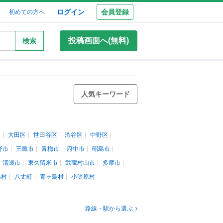
ログイン
会員登録
初めての方へ
投稿画面へ(無料)
検索
人気キーワード
区
大田区
世田谷区
渋谷区
中野区
野市
三鷹市
青梅市
府中市
昭島市
清瀬市
東久留米市
武蔵村山市
多摩市
島村
八丈町
青ヶ島村
小笠原村
路線・駅から選ぶ