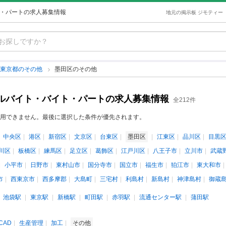
ト・パートの求人募集情報
地元の掲示板 ジモティー
東京都のその他
墨田区のその他
アルバイト・バイト・パートの求人募集情報
全212件
用できません。最後に選択した条件が優先されます。
中央区
港区
新宿区
文京区
台東区
墨田区
江東区
品川区
目黒
川区
板橋区
練馬区
足立区
葛飾区
江戸川区
八王子市
立川市
武蔵
小平市
日野市
東村山市
国分寺市
国立市
福生市
狛江市
東大和市
市
西東京市
西多摩郡
大島町
三宅村
利島村
新島村
神津島村
御蔵
池袋駅
東京駅
新橋駅
町田駅
赤羽駅
流通センター駅
蒲田駅
CAD
生産管理
加工
その他