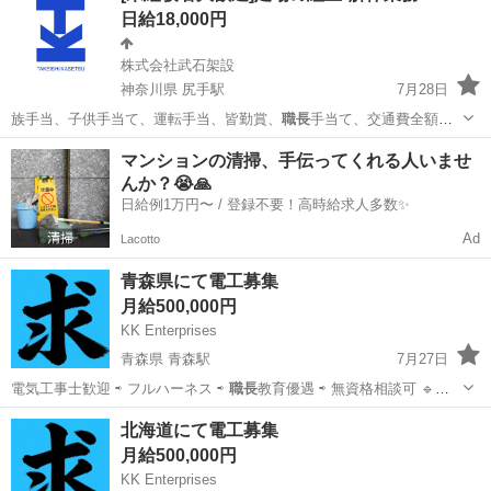
日給18,000円
株式会社武石架設
神奈川県 尻手駅
7月28日
族手当、子供手当て、運転手当、皆勤賞、
職長
手当て、交通費全額支
給、作業着支給、道…
神奈川
川崎市
尻手駅
鳶職
足場
マンションの清掃、手伝ってくれる人いませ
んか？😭🙏
日給例1万円〜 / 登録不要！高時給求人多数✨
Ad
Lacotto
青森県にて電工募集
月給500,000円
KK Enterprises
青森県 青森駅
7月27日
電気工事士歓迎 ⇨ フルハーネス ⇨
職長
教育優遇 ⇨ 無資格相談可 🔹外
国人…
青森
青森市
青森駅
建築
電工
北海道にて電工募集
月給500,000円
KK Enterprises