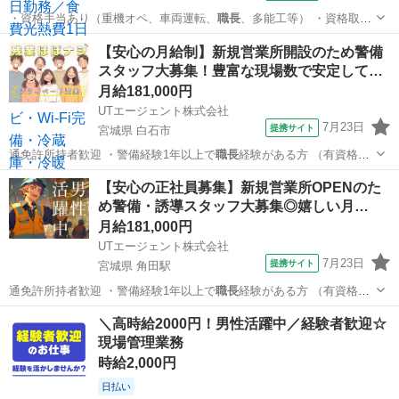
・資格手当あり（重機オペ、車両運転、
職長
、多能工等） ・資格取得
支援あり ・日…
神奈川
相模原市
上溝駅
大工
【安心の月給制】新規営業所開設のため警備
スタッフ大募集！豊富な現場数で安定して…
月給181,000円
UTエージェント株式会社
7月23日
提携サイト
宮城県 白石市
通免許所持者歓迎 ・警備経験1年以上で
職長
経験がある方 （有資格者
は交通誘導警備…
宮城
白石市
その他
【安心の正社員募集】新規営業所OPENのた
め警備・誘導スタッフ大募集◎嬉しい月…
月給181,000円
UTエージェント株式会社
7月23日
提携サイト
宮城県 角田駅
通免許所持者歓迎 ・警備経験1年以上で
職長
経験がある方 （有資格者
は交通誘導警備…
宮城
角田市
角田駅
その他
＼高時給2000円！男性活躍中／経験者歓迎☆
現場管理業務
時給2,000円
日払い