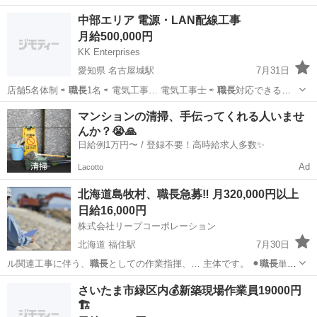
事を教えてくれま…
大阪
豊中市
その他
中部エリア 電源・LAN配線工事
月給500,000円
KK Enterprises
愛知県 名古屋城駅
7月31日
店舗5名体制 ⇨
職長
1名 ⇨ 電気工事… 電気工事士 ⇨
職長
対応できる方
🔹…
愛知
名古屋市
名古屋城駅
建築
マンションの清掃、手伝ってくれる人いませ
んか？😭🙏
日給例1万円〜 / 登録不要！高時給求人多数✨
Ad
Lacotto
北海道島牧村、職長急募‼️ 月320,000円以上
日給16,000円
株式会社リープコーポレーション
北海道 福住駅
7月30日
ル関連工事に伴う、
職長
としての作業指揮、… 主体です。 ⚫︎
職長
単価
は、16,00… ⚫︎基本条件は、
職長
業務なので、65歳… 型自動車運転免
北海道
札幌市
福住駅
その他
さいたま市緑区内💰新築現場作業員19000円
許、
職長
、玉掛けなどが必要… ⚫︎募集人数は、
職長
1名 ⚫︎雇用保…
🏗️