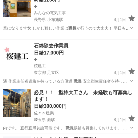
みんなの電気工事
長野県 小布施駅
8月1日
業になります🛠️ しかし難しい作業は
職長
が行うので大丈夫！ 平日も通
える方は…
長野
上高井郡
小布施駅
軽作業
時給
石綿除去作業員
日給17,000円
桜建工
東京都 足立区
8月1日
遇 作業主任者資格を持っている方優遇
職長
安全衛生責任者を持って
いる方優遇 …
東京
足立区
その他
ガテン系
必見！！ 型枠大工さん 未経験も可募集し
ます！
日給300,000円
佐々木建業
埼玉県 蕨駅
8月1日
内です。 直行直帰勿論可能です。
職長
候補も募集しております。 是
非お気軽…
埼玉
蕨市
蕨駅
大工