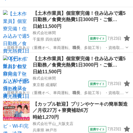
【土木作業員】個室寮完備！住み込みで週5
日勤務／食費光熱費1日3000円・ご飯…
日給11,500円
株式会社林間
7月23日
提携サイト
千葉県 四街道駅
・資格手当あり（重機オペ、車両運転、
職長
、多能工等） ・資格取得
支援あり ・日…
千葉
千葉市
四街道駅
大工
【土木作業員】個室寮完備！住み込みで週5
日勤務／食費光熱費1日3000円・ご飯…
日給11,500円
株式会社林間
7月23日
提携サイト
東京都 成瀬駅
・資格手当あり（重機オペ、車両運転、
職長
、多能工等） ・資格取得
支援あり ・日…
東京
町田市
成瀬駅
大工
【カップル歓迎】プリンやケーキの簡単製造
／月収27万＋寮費補助6万
時給1,270円
株式会社平山_大阪支店
7月23日
提携サイト
兵庫県 神戸市