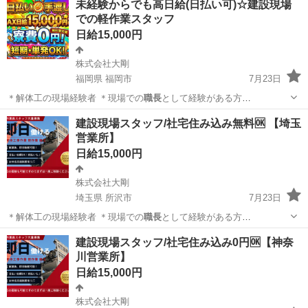
未経験からでも高日給(日払い可)☆建設現場
での軽作業スタッフ
日給15,000円
株式会社大剛
福岡県 福岡市
7月23日
＊解体工の現場経験者 ＊現場での
職長
として経験がある方
└───────…
福岡
福岡市
建築
スタッフ
建設現場スタッフ/社宅住み込み無料🆗 【埼玉
営業所】
日給15,000円
株式会社大剛
埼玉県 所沢市
7月23日
＊解体工の現場経験者 ＊現場での
職長
として経験がある方
└───────…
埼玉
所沢市
建築
スタッフ
建設現場スタッフ/社宅住み込み0円🆗【神奈
川営業所】
日給15,000円
株式会社大剛