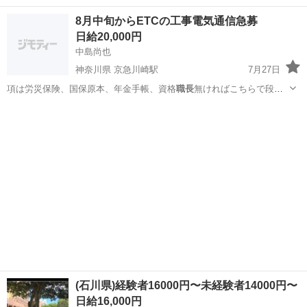
北海道
札幌市
札幌駅
建築
電工
8月中旬からETCの工事電気通信急募
日給20,000円
中島尚也
神奈川県 京急川崎駅
7月27日
項は労災保険、国保原本、年金手帳、資格
職長
無ければこちらで段取
りもします 現場入…
神奈川
川崎市
京急川崎駅
その他
弱電
(石川県)経験者16000円〜未経験者14000円〜
日給16,000円