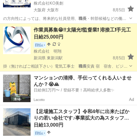
株式会社KO美創
大阪府 大阪市
8月5日
の方向性によっては、将来的な社員登用、
職長
・幹部候補などの働き
方も相談可能です。…
大阪
大阪市
清掃
作業員募集😁‼️太陽光❗監督業❗ 溶接工❗手元工
日給25,000円
日払い
株式会社 明翔
新潟県 東新潟駅
8月5日
掛（無ければご相談下さい）電気工事士
職長
安責 宿 宿舎、ビジネ
スホテル、旅館(…
新潟
新潟市
東新潟駅
その他
電気工事士
マンションの清掃、手伝ってくれる人いませ
んか？😭🙏
日給例1万円〜 / 登録不要！高時給求人多数✨
Ad
Lacotto
【足場施工スタッフ】令和4年に出来たばか
りの若い会社です♪事業拡大の為スタッフ…
日給13,000円
日払い