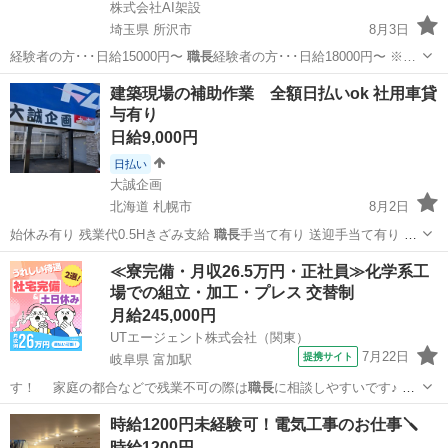
株式会社AI架設
埼玉県 所沢市
8月3日
経験者の方･･･日給15000円〜
職長
経験者の方･･･日給18000円〜 ※…
埼玉
所沢市
鳶職
スタッフ
建築現場の補助作業 全額日払いok 社用車貸
与有り
日給9,000円
日払い
大誠企画
北海道 札幌市
8月2日
始休み有り 残業代0.5Hきざみ支給
職長
手当て有り 送迎手当て有り ガ
ソリン代…
北海道
札幌市
建築
建築現場
≪寮完備・月収26.5万円・正社員≫化学系工
場での組立・加工・プレス 交替制
月給245,000円
UTエージェント株式会社（関東）
7月22日
提携サイト
岐阜県 富加駅
す！ 家庭の都合などで残業不可の際は
職長
に相談しやすいです♪ 詳
細については…
岐阜
美濃加茂市
富加駅
その他
時給1200円未経験可！電気工事のお仕事🪛
時給1200円