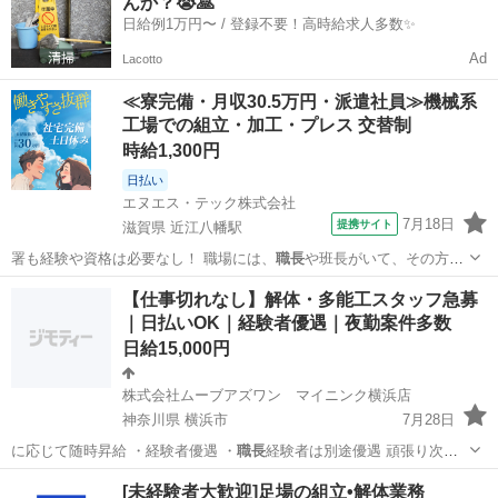
んか？😭🙏
日給例1万円〜 / 登録不要！高時給求人多数✨
Ad
Lacotto
≪寮完備・月収30.5万円・派遣社員≫機械系
工場での組立・加工・プレス 交替制
時給1,300円
日払い
エヌエス・テック株式会社
7月18日
提携サイト
滋賀県 近江八幡駅
署も経験や資格は必要なし！ 職場には、
職長
や班長がいて、その方々
が一から仕事を教…
滋賀
近江八幡市
近江八幡駅
その他
【仕事切れなし】解体・多能工スタッフ急募
｜日払いOK｜経験者優遇｜夜勤案件多数
日給15,000円
株式会社ムーブアズワン マイニンク横浜店
神奈川県 横浜市
7月28日
に応じて随時昇給 ・経験者優遇 ・
職長
経験者は別途優遇 頑張り次第
で単…
神奈川
横浜市
その他
[未経験者大歓迎]足場の組立•解体業務