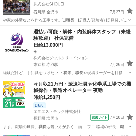
株式会社SHOUEI
石川県 金沢市
7月27日
や家の外壁などを作る工事です｡ [1]
職長
[2]職人(経験者) [3]見習い(…
石川
金沢市
建築
エクステリア
週払い可能・解体・内装解体スタッフ（未経
験歓迎） 社保完備
日給13,000円
株式会社ソウルクリエイション
東京都 赤羽駅
7月26日
経験だけど、手に職をつけたい ・将来、
職長
や現場リーダーを目指し
たい ・ただの作…
東京
北区
赤羽駅
建築
職長
≪月収21万円・派遣社員≫化学系工場での機
械操作・製造オペレーター 夜勤
時給1,250円
日払い
エヌエス・テック株式会社
7月18日
提携サイト
長野県 塩尻市
ます。職場の班長、
職長
も若い方が多く、頑… フ！ 職場の班長、
職長
も若い方が多く、頑…
長野
塩尻市
その他