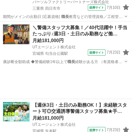
パーソルファクトリーパートナーズ株式会社
7月10日
提携サイト
三重県 四日市市
期間がメインの出勤日 [応募資格]
職長
教育などの管理資格／工程管
理・安全管理…
三重
四日市市
工場
＼警備スタッフ大募集！／40代活躍中！手当
たっぷり♪週3日・土日のみ勤務など働…
月給181,000円
UTエージェント株式会社
7月23日
提携サイト
宮城県 勾当台公園駅
康診断全額助成 ◆警備経験1年以上で
職長
経験がある方 （有資格者は
交通誘導警備…
宮城
仙台市
勾当台公園駅
工場
【週休3日・土日のみ勤務OK！】未経験スタ
ート可◎交通誘導警備スタッフ募集★手…
月給181,000円
UTエージェント株式会社
7月23日
提携サイト
宮城県 矢本駅