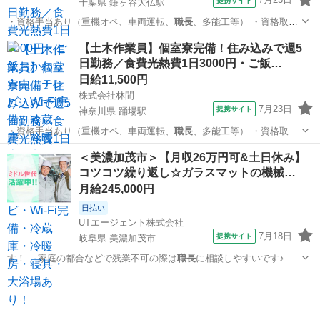
提携サイト
千葉県 鎌ヶ谷大仏駅
・資格手当あり（重機オペ、車両運転、
職長
、多能工等） ・資格取得
支援あり ・日…
千葉
白井市
鎌ヶ谷大仏駅
大工
【土木作業員】個室寮完備！住み込みで週5
日勤務／食費光熱費1日3000円・ご飯…
日給11,500円
株式会社林間
7月23日
提携サイト
神奈川県 踊場駅
・資格手当あり（重機オペ、車両運転、
職長
、多能工等） ・資格取得
支援あり ・日…
神奈川
横浜市
踊場駅
大工
＜美濃加茂市＞【月収26万円可&土日休み】
コツコツ繰り返し☆ガラスマットの機械…
月給245,000円
日払い
UTエージェント株式会社
7月18日
提携サイト
岐阜県 美濃加茂市
す！ 家庭の都合などで残業不可の際は
職長
に相談しやすいです♪ 詳
細については…
岐阜
美濃加茂市
工場