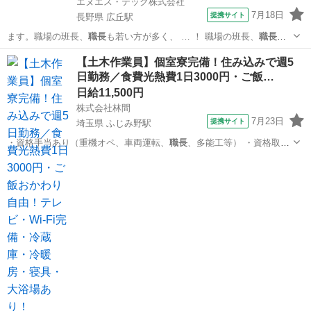
エヌエス・テック株式会社
7月18日
提携サイト
長野県 広丘駅
ます。職場の班長、
職長
も若い方が多く、 … ！ 職場の班長、
職長
も
若い方が多く、 …
長野
塩尻市
広丘駅
その他
【土木作業員】個室寮完備！住み込みで週5
日勤務／食費光熱費1日3000円・ご飯…
日給11,500円
株式会社林間
7月23日
提携サイト
埼玉県 ふじみ野駅
・資格手当あり（重機オペ、車両運転、
職長
、多能工等） ・資格取得
支援あり ・日…
埼玉
ふじみ野市
ふじみ野駅
大工