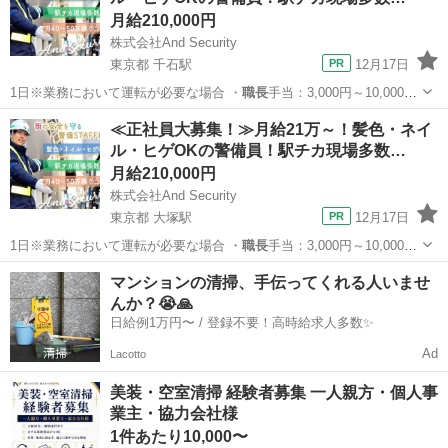
月給210,000円
株式会社And Security
東京都 千石駅
12月17日
1日※業務において運転が必要な場合 ・
職長
手当：3,000円～10,000円
※現…
東京
文京区
千石駅
警備員
≪正社員大募集！≫月給21万～！髪色・ネイ
ル・ヒゲOKの警備員！駅チカ現場多数…
月給210,000円
株式会社And Security
東京都 大塚駅
12月17日
1日※業務において運転が必要な場合 ・
職長
手当：3,000円～10,000円
※現…
東京
豊島区
大塚駅
警備員
マンションの清掃、手伝ってくれる人いませ
んか？😭🙏
日給例1万円〜 / 登録不要！高時給求人多数✨
Ad
Lacotto
美装・空室清掃 経験者募集 一人親方・個人事
業主・協力会社様
1件あたり10,000〜