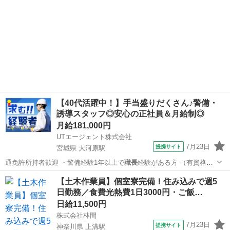
【40代活躍中！】手当盛りだくさん♪警備・
誘導スタッフ◎安心の正社員＆月給制◎
月給181,000円
UTエージェント株式会社
7月23日
提携サイト
宮城県 大河原駅
通免許所持者歓迎 ・警備経験1年以上で
職長
経験がある方 （有資格者
は交通誘導警備…
宮城
柴田郡
大河原駅
その他
【土木作業員】個室寮完備！住み込みで週5
日勤務／食費光熱費1日3000円・ご飯…
日給11,500円
株式会社林間
7月23日
提携サイト
神奈川県 上溝駅