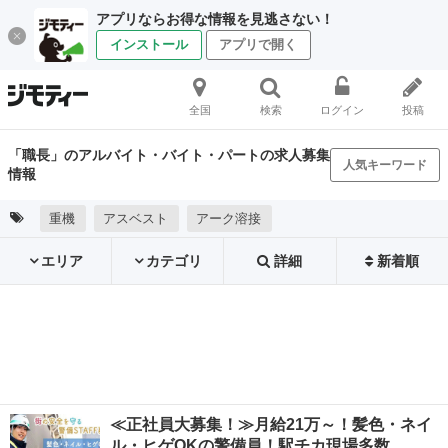
アプリならお得な情報を見逃さない！
インストール
アプリで開く
全国
検索
ログイン
投稿
「職長」のアルバイト・バイト・パートの求人募集
人気キーワード
情報
重機
アスベスト
アーク溶接
エリア
カテゴリ
詳細
新着順
≪正社員大募集！≫月給21万～！髪色・ネイ
ル・ヒゲOKの警備員！駅チカ現場多数…