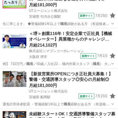
月給181,000円
UTエージェント株式会社
7月23日
提携サイト
宮城県 勾当台公園駅
生に準じます。 ◆警備経験1年以上で
職長
経験がある方 （有資格者は
交通誘導警備…
宮城
仙台市
勾当台公園駅
工場
＜堺＞創業116年！安定企業で正社員【機械
オペレーター】異業種からのチャレンジ…
月給214,102円
株式会社シマブンコーポレーション
7月1日
提携サイト
大阪府 堺市
例】 710万円／
職長
／50歳／入社22… 構内作業スタッフ（
職長
） 大学
ではインテ…
大阪
堺市
工場
【新規営業所OPENにつき正社員大募集！】
警備・交通誘導スタッフ◎安心の月給制◎
月給181,000円
UTエージェント株式会社
7月23日
提携サイト
宮城県 船岡駅
通免許所持者歓迎 ・警備経験1年以上で
職長
経験がある方 （有資格者
は交通誘導警備…
宮城
柴田郡
船岡駅
その他
未経験スタートOK！交通誘導警備スタッフ募