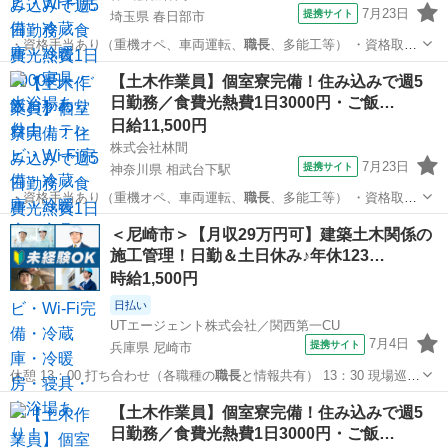
7月23日
提携サイト
埼玉県 春日部市
・資格手当あり（重機オペ、車両運転、
職長
、多能工等） ・資格取得
支援あり ・日…
埼玉
春日部市
大工
【土木作業員】個室寮完備！住み込みで週5
日勤務／食費光熱費1日3000円・ご飯…
日給11,500円
株式会社林間
7月23日
提携サイト
神奈川県 相武台下駅
・資格手当あり（重機オペ、車両運転、
職長
、多能工等） ・資格取得
支援あり ・日…
神奈川
厚木市
相武台下駅
大工
＜尼崎市＞【月収29万円可】建築土木関係の
施工管理！日勤＆土日休み♪年休123…
時給1,500円
日払い
UTエージェント株式会社／関西第一CU
7月4日
提携サイト
兵庫県 尼崎市
休憩 13：00 打ち合わせ（各職種の
職長
と情報共有） 13：30 現場巡
回/事…
兵庫
尼崎市
工場
【土木作業員】個室寮完備！住み込みで週5
日勤務／食費光熱費1日3000円・ご飯…