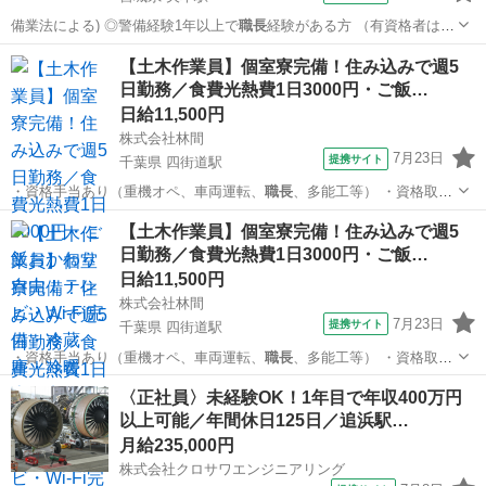
備業法による) ◎警備経験1年以上で
職長
経験がある方 （有資格者は交
通誘導警備…
宮城
東松島市
矢本駅
その他
【土木作業員】個室寮完備！住み込みで週5
日勤務／食費光熱費1日3000円・ご飯…
日給11,500円
株式会社林間
7月23日
提携サイト
千葉県 四街道駅
・資格手当あり（重機オペ、車両運転、
職長
、多能工等） ・資格取得
支援あり ・日…
千葉
千葉市
四街道駅
大工
【土木作業員】個室寮完備！住み込みで週5
日勤務／食費光熱費1日3000円・ご飯…
日給11,500円
株式会社林間
7月23日
提携サイト
千葉県 四街道駅
・資格手当あり（重機オペ、車両運転、
職長
、多能工等） ・資格取得
支援あり ・日…
千葉
千葉市
四街道駅
大工
〈正社員〉未経験OK！1年目で年収400万円
以上可能／年間休日125日／追浜駅…
月給235,000円
株式会社クロサワエンジニアリング