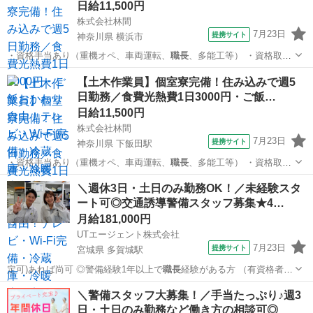
日給11,500円
株式会社林間
7月23日
提携サイト
神奈川県 横浜市
・資格手当あり（重機オペ、車両運転、
職長
、多能工等） ・資格取得
支援あり ・日…
神奈川
横浜市
大工
【土木作業員】個室寮完備！住み込みで週5
日勤務／食費光熱費1日3000円・ご飯…
日給11,500円
株式会社林間
7月23日
提携サイト
神奈川県 下飯田駅
・資格手当あり（重機オペ、車両運転、
職長
、多能工等） ・資格取得
支援あり ・日…
神奈川
横浜市
下飯田駅
大工
＼週休3日・土日のみ勤務OK！／未経験スタ
ート可◎交通誘導警備スタッフ募集★4…
月給181,000円
UTエージェント株式会社
7月23日
提携サイト
宮城県 多賀城駅
定可)あれば尚可 ◎警備経験1年以上で
職長
経験がある方 （有資格者は
交通誘導警備…
宮城
多賀城市
多賀城駅
その他
＼警備スタッフ大募集！／手当たっぷり♪週3
日・土日のみ勤務など働き方の相談可◎