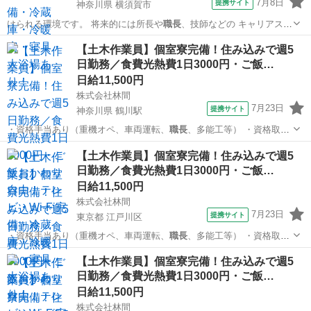
7月8日
提携サイト
神奈川県 横須賀市
けられる環境です。 将来的には所長や
職長
、技師などの キャリアステ
ップも用意さ…
神奈川
横須賀市
工場
【土木作業員】個室寮完備！住み込みで週5
日勤務／食費光熱費1日3000円・ご飯…
日給11,500円
株式会社林間
7月23日
提携サイト
神奈川県 鶴川駅
・資格手当あり（重機オペ、車両運転、
職長
、多能工等） ・資格取得
支援あり ・日…
神奈川
川崎市
鶴川駅
大工
【土木作業員】個室寮完備！住み込みで週5
日勤務／食費光熱費1日3000円・ご飯…
日給11,500円
株式会社林間
7月23日
提携サイト
東京都 江戸川区
・資格手当あり（重機オペ、車両運転、
職長
、多能工等） ・資格取得
支援あり ・日…
東京
江戸川区
大工
【土木作業員】個室寮完備！住み込みで週5
日勤務／食費光熱費1日3000円・ご飯…
日給11,500円
株式会社林間