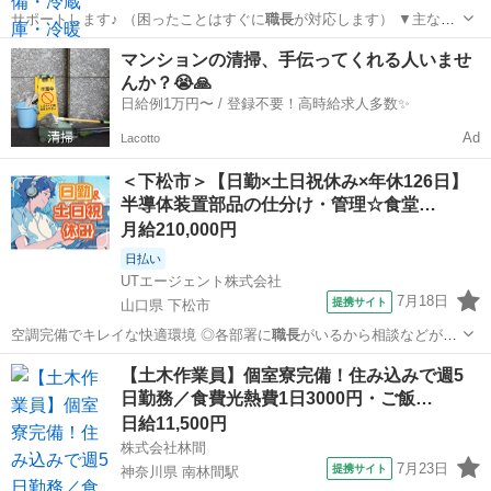
サポートします♪ （困ったことはすぐに
職長
が対応します） ▼主な作
業の流れ …
兵庫
神戸市
工場
マンションの清掃、手伝ってくれる人いませ
んか？😭🙏
日給例1万円〜 / 登録不要！高時給求人多数✨
Ad
Lacotto
＜下松市＞【日勤×土日祝休み×年休126日】
半導体装置部品の仕分け・管理☆食堂…
月給210,000円
日払い
UTエージェント株式会社
7月18日
提携サイト
山口県 下松市
空調完備でキレイな快適環境 ◎各部署に
職長
がいるから相談などがし
やすい職場 ◎食…
山口
下松市
仕分け
【土木作業員】個室寮完備！住み込みで週5
日勤務／食費光熱費1日3000円・ご飯…
日給11,500円
株式会社林間
7月23日
提携サイト
神奈川県 南林間駅