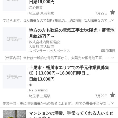
日給19,000円
満心総業
埼玉県 東浦和駅
7月29日
て頂きます。 1人
職長
なので朝KY用紙の… 約2時間（1人
職長
なので休
憩は自分で…
埼玉
さいたま市
東浦和駅
その他
地方の方も歓迎の電気工事士/太陽光・蓄電池
月給26万円～
株式会社内野宮電設
大阪府 東大阪市
スポンサー：求人ボックス
08月05日
【仕事内容】当社は一般的な電気工事から、太陽光や蓄電池工事、空
調設備工事や仮設工事まで様々な工事を一式で受注しています コンセ
正社員 / アルバイト・パート / 業務委託
上尾市・桶川市エリアでの手元作業員募集
ント・照明・幹線/動力、受変電設備などの一般的な電気工事 空調の電
①【 13,000円～18,000円即日…
源工事、太陽光発電設備・蓄電池の設置...
日給13,000円
RY planning
埼玉県 上尾駅
7月29日
作業手当、更に現場
職長
からの指名による常… 駐での
職長
手当が支給
されます…
埼玉
上尾市
上尾駅
その他
スタッフ
マンションの清掃、手伝ってくれる人いませ