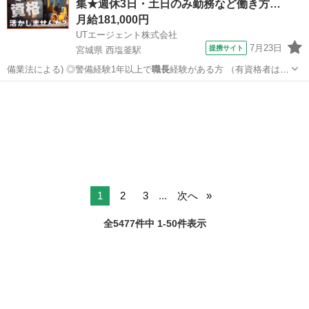
集★週休3日・土日のみ勤務など働き方…
月給181,000円
UTエージェント株式会社
7月23日
提携サイト
宮城県 西塩釜駅
備業法による) ◎警備経験1年以上で
職長
経験がある方 （有資格者は交
通誘導警備…
宮城
塩竈市
西塩釜駅
その他
1
2
3
...
次へ
全5477件中 1-50件表示