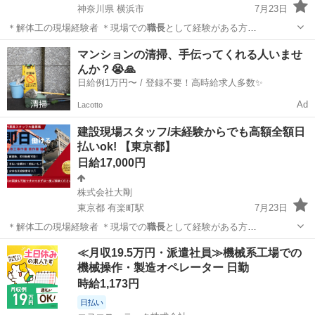
神奈川県 横浜市
7月23日
＊解体工の現場経験者 ＊現場での
職長
として経験がある方
└───────…
神奈川
横浜市
建築
スタッフ
マンションの清掃、手伝ってくれる人いませ
んか？😭🙏
日給例1万円〜 / 登録不要！高時給求人多数✨
Ad
Lacotto
建設現場スタッフ/未経験からでも高額全額日
払いok! 【東京都】
日給17,000円
株式会社大剛
東京都 有楽町駅
7月23日
＊解体工の現場経験者 ＊現場での
職長
として経験がある方
└───────…
東京
千代田区
有楽町駅
建築
スタッフ
≪月収19.5万円・派遣社員≫機械系工場での
機械操作・製造オペレーター 日勤
時給1,173円
日払い