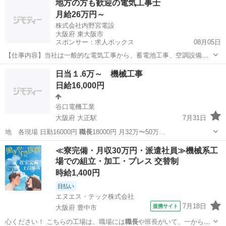
地方の方も歓迎の電気工事士
月給26万円～
株式会社内野宮電設
大阪府 東大阪市
スポンサー：求人ボックス
08月05日
【仕事内容】当社は一般的な電気工事から、蓄電池工事、空調設備工
事や仮設工事まで様々な工事を一式で受注しています コンセント・照
正社員 / アルバイト・パート / 業務委託
日当１.6万～ 機械工事
明・幹線/動力、受変電設備などの一般的な電気工事 空調の電源工事、
日給16,000円
蓄電池の設置 基本現場は3～4名のチー...
谷口電機工業
大阪府 大正駅
7月31日
地 各現場 日勤16000円
職長
18000円 月32万〜50万…
大阪
大阪市
大正駅
その他
≪寮完備・月収30万円・派遣社員≫機械系工
場での組立・加工・プレス 交替制
時給1,400円
日払い
エヌエス・テック株式会社
7月18日
提携サイト
大阪府 豊中市
心ください！ こちらの工場は、職場には
職長
や班長がいて、一から仕