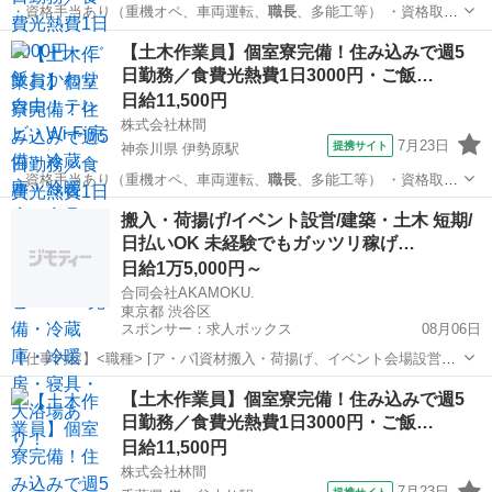
・資格手当あり（重機オペ、車両運転、
職長
、多能工等） ・資格取得
支援あり ・日…
神奈川
大和市
南林間駅
大工
【土木作業員】個室寮完備！住み込みで週5
日勤務／食費光熱費1日3000円・ご飯…
日給11,500円
株式会社林間
7月23日
提携サイト
神奈川県 伊勢原駅
・資格手当あり（重機オペ、車両運転、
職長
、多能工等） ・資格取得
支援あり ・日…
神奈川
伊勢原市
伊勢原駅
大工
搬入・荷揚げ/イベント設営/建築・土木 短期/
日払いOK 未経験でもガッツリ稼げ…
日給1万5,000円～
合同会社AKAMOKU.
東京都 渋谷区
スポンサー：求人ボックス
08月06日
【仕事内容】<職種> [ア・パ]資材搬入・荷揚げ、イベント会場設営、
建築・建設・土木作業 <雇用形態> アルバイト・パート <給与> [ア・
アルバイト・パート
【土木作業員】個室寮完備！住み込みで週5
パ]日給15,000円～ 日給:15,000円～ 嬉しい給与日払いOK! 日払いまた
日勤務／食費光熱費1日3000円・ご飯…
は週払...
日給11,500円
株式会社林間
7月23日