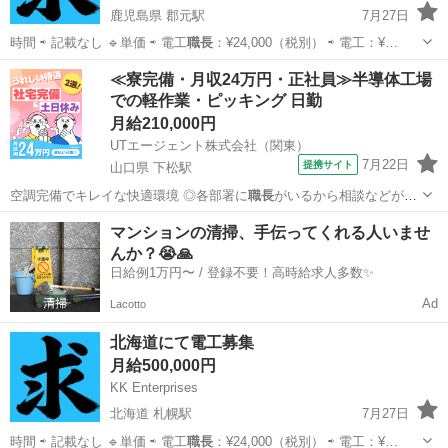
鹿児島県 郡元駅
7月27日
時間 ⇨ 記載なし 🔹単価 ⇨ 電工
職長
：¥24,000（税別） ⇨ 電工：¥…
鹿児島
鹿児島市
郡元駅
建築
電工
≪寮完備・月収24万円・正社員≫半導体工場
での軽作業・ピッキング 日勤
月給210,000円
UTエージェント株式会社（関東）
7月22日
提携サイト
山口県 下松駅
空調完備でキレイな快適環境 ◎各部署に
職長
がいるから相談などがし
やすい職場 ◎食…
山口
下松市
下松駅
その他
マンションの清掃、手伝ってくれる人いませ
んか？😭🙏
日給例1万円〜 / 登録不要！高時給求人多数✨
Ad
Lacotto
北海道にて電工募集
月給500,000円
KK Enterprises
北海道 札幌駅
7月27日
時間 ⇨ 記載なし 🔹単価 ⇨ 電工
職長
：¥24,000（税別） ⇨ 電工：¥…