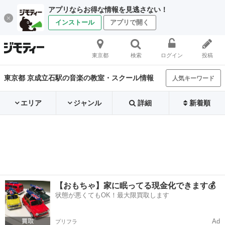
アプリならお得な情報を見逃さない！
インストール
アプリで開く
東京都
検索
ログイン
投稿
東京都 京成立石駅の音楽の教室・スクール情報
人気キーワード
エリア
ジャンル
詳細
新着順
【おもちゃ】家に眠ってる現金化できます💰
状態が悪くてもOK！最大限買取します
Ad
プリフラ