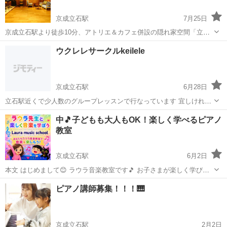
京成立石駅
7月25日
京成立石駅より徒歩10分、アトリエ＆カフェ併設の隠れ家空間「立石
Base281」で、ピアノ・ボーカルレッスンを受けてみませんか？ ジャ
東京
葛飾区
京成立石駅
音楽
ジャズピアノ
ウクレレサークルkeilele
ズピアニスト／ヴォーカリストとして活動し、100周年を迎える名門専
門学校「尚美ミュージッ...
京成立石駅
6月28日
立石駅近くで少人数のグループレッスンで行なっています 宜しければ
遊びに来ませんか？ ♪
東京
葛飾区
京成立石駅
ウクレレ
サークル
中🎵子どもも大人もOK！楽しく学べるピアノ
教室
京成立石駅
6月2日
本文 はじめまして😊 ラウラ音楽教室です🎵 お子さまが楽しく学びな
がら、しっかり上達できるレッスンを行っています！ 🎹 ピアノ 🥁
東京
葛飾区
京成立石駅
ピアノ
初心者
ピアノ講師募集！！！🎹
リズムトレーニング 🎤 子供ボイズ ファゴット 音楽理論 遊びを...
京成立石駅
2月2日