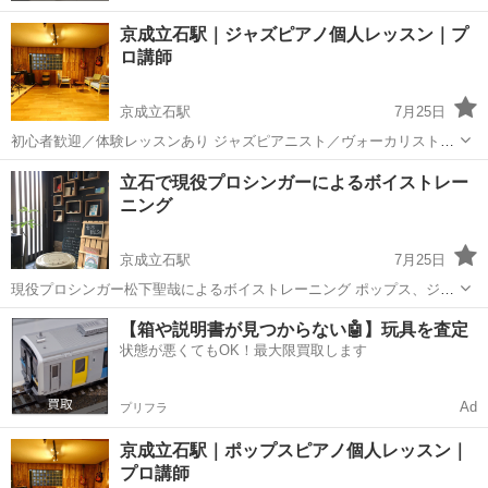
京成立石駅｜ジャズピアノ個人レッスン｜プ
ロ講師
京成立石駅
7月25日
初心者歓迎／体験レッスンあり ジャズピアニスト／ヴォーカリストと
して活動し、尚美ミュージックカレッジ専門学校 講師も務める松下聖
東京
葛飾区
京成立石駅
音楽
レッスン
立石で現役プロシンガーによるボイストレー
哉が、マンツーマンで直接指導します。 初心者〜上級者まで歓迎。
ニング
「ジャズを弾いてみたい」「コー...
京成立石駅
7月25日
現役プロシンガー松下聖哉によるボイストレーニング ポップス、ジャ
ズ、R&Bなど幅広いジャンルに対応。 実際にプロシンガーとして活動
東京
葛飾区
京成立石駅
音楽
ボイストレーニング
【箱や説明書が見つからない🤖】玩具を査定
している講師が、自身のトレーニング方法をわかりやすく伝授しま
状態が悪くてもOK！最大限買取します
す。 ⸻ 📍 レッスン場所 ...
Ad
プリフラ
京成立石駅｜ポップスピアノ個人レッスン｜
プロ講師