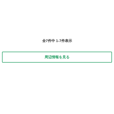
らないと言う方、気軽に 無料体験レッスンをご利用ください。まだ楽
東京
葛飾区
京成立石駅
ギター
無料
器をお持ちでない方でも、当教室でご用意出来ます （ギター、ギター
ケース、チューナー）一式 １万...
全7件中 1-7件表示
周辺情報を見る