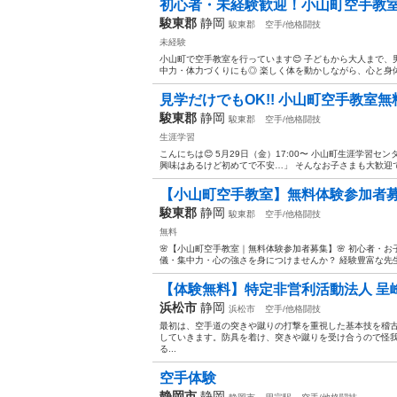
初心者・未経験歓迎！小山町空手教
駿東郡
静岡
駿東郡
空手/他格闘技
未経験
小山町で空手教室を行っています😊 子どもから大人まで、
中力・体力づくりにも◎ 楽しく体を動かしながら、心と身体を鍛
見学だけでもOK!! 小山町空手教室無
駿東郡
静岡
駿東郡
空手/他格闘技
生涯学習
こんにちは😊 5月29日（金）17:00〜 小山町生涯学
興味はあるけど初めてで不安…」 そんなお子さまも大歓迎で
【小山町空手教室】無料体験参加者
駿東郡
静岡
駿東郡
空手/他格闘技
無料
🌸【小山町空手教室｜無料体験参加者募集】🌸 初心者・
儀・集中力・心の強さを身につけませんか？ 経験豊富な先生
【体験無料】特定非営利活動法人 呈峰
浜松市
静岡
浜松市
空手/他格闘技
最初は、空手道の突きや蹴りの打撃を重視した基本技を稽
していきます。防具を着け、突きや蹴りを受け合うので怪
る...
空手体験
静岡市
静岡