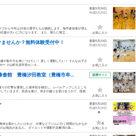
更新5月26日
作成5月25日
ラブから今年は10名の選手たちが挑戦します。毎年参加者が増え
援が大いに力になります。 また、新たに牧之...
お気に入り
更新5月23日
けませんか？無料体験受付中！
作成5月23日
 礼儀や集中力を身につけたい！ 楽しく運動したい！ そんなお子さ
00〜 小山町生涯学習センタ...
お気に入り
會館 豊橋汐田教室（豊橋市牟...
提携サイト
蹴りの打撃を重視した基本技を稽古し、レベルアップしたところ
得していきます。防具を着け、突きや蹴りを受け合うので、怪我
お気に入り
更新5月16日
グ
作成5月16日
4
！ 身体を動かしたいけれど、仕事などでジムに行く時間がなかなか
のは抵抗がある人。 ダイエットや運動不足解消の為...
お気に入り