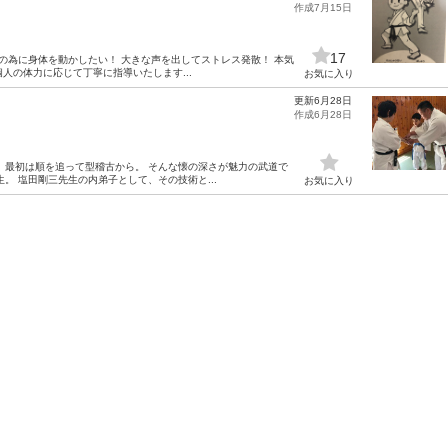
作成7月15日
17
の為に身体を動かしたい！ 大きな声を出してストレス発散！ 本気
人の体力に応じて丁寧に指導いたします...
お気に入り
更新6月28日
作成6月28日
、最初は順を追って型稽古から。 そんな懐の深さが魅力の武道で
。 塩田剛三先生の内弟子として、その技術と...
お気に入り