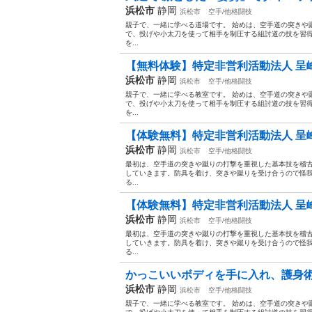
浜松市
静岡
浜松市
空手/他格闘技
親子で、一緒に学べる道場です。 始めは、空手道の突きや
で、投げや小太刀を使って相手を制圧する組討道の技を習
を...
【無料体験】特定非営利活動法人 呈峰
浜松市
静岡
浜松市
空手/他格闘技
親子で、一緒に学べる教室です。 始めは、空手道の突きや
で、投げや小太刀を使って相手を制圧する組討道の技を習
を...
【体験無料】特定非営利活動法人 呈峰
浜松市
静岡
浜松市
空手/他格闘技
最初は、空手道の突きや蹴りの打撃を重視した基本技を稽
していきます。防具を着け、突きや蹴りを受け合うので怪
る...
【体験無料】特定非営利活動法人 呈峰
浜松市
静岡
浜松市
空手/他格闘技
最初は、空手道の突きや蹴りの打撃を重視した基本技を稽
していきます。防具を着け、突きや蹴りを受け合うので怪
る...
かっこいいボディを手に入れ、護身術
浜松市
静岡
浜松市
空手/他格闘技
親子で、一緒に学べる教室です。 始めは、空手道の突きや