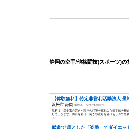
静岡の空手/他格闘技(スポーツ)
【体験無料】特定非営利活動法人 呈峰
浜松市
静岡
浜松市
空手/他格闘技
最初は、空手道の突きや蹴りの打撃を重視した基本技を稽
していきます。防具を着け、突きや蹴りを受け合うので怪
る...
武道で 凛とした「姿勢」でダイエット