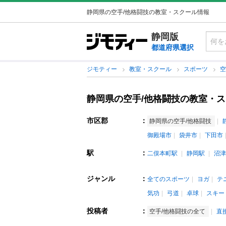
静岡県の空手/他格闘技の教室・スクール情報
静岡版
都道府県選択
ジモティー
教室・スクール
スポーツ
空
静岡県の空手/他格闘技の教室・
市区郡
：
静岡県の空手/他格闘技
御殿場市
袋井市
下田市
駅
：
二俣本町駅
静岡駅
沼津
ジャンル
：
全てのスポーツ
ヨガ
テ
気功
弓道
卓球
スキー
投稿者
：
空手/他格闘技の全て
直