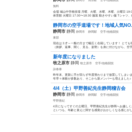
静岡市
用宗駅
空手/他格闘技
無料
会場 城山中学格技場 月曜、火曜、水曜、木曜、土曜日 19:00〜
体育館 火曜日 17:30〜18:30 服装 動きやすい服 Tシャツ、
静岡市の空手道場です！地域人気NO.
静岡市
静岡
静岡市
静岡駅
空手/他格闘技
東部
現在は３才～一般の方まで幅広く在籍しています！ とても
（挨拶、返事、聞く、見る、姿勢）を身に付けながら、空手
新年度になりました
牧之原市
静岡
牧之原市
空手/他格闘技
詠春拳
昨年末、更新に手が回らず年度替わりまで放置してしまいま
年早々体験が多数あり、そこから新メンバーも増えました♪ 
4/4（土）甲野善紀先生静岡稽古会
静岡市
静岡
静岡市
静岡駅
空手/他格闘技
甲野善紀
4月になってすぐの土曜日、甲野善紀先生が静岡へお越しく
といつも、年齢と衰えに関する感覚がおかしくなる感じがしま