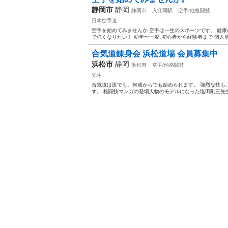
静岡市
静岡
静岡市
入江岡駅
空手/他格闘技
日本空手道
空手を始めてみませんか 空手は一生のスポーツです。 健康
で強くなりたい！ 幼年〜一般､初心者から経験者まで 個人個
合気道錬身会 浜松道場 会員募集中
浜松市
静岡
浜松市
空手/他格闘技
先生
合気道は誰でも、何歳からでも始められます。 強烈な技も
す。 格闘技マンガの登場人物のモデルになった塩田剛三先生