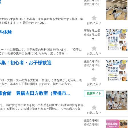
更新5月15日
室
作成5月15日
男女問わず参加OK！ 初心者・未経験の方も大歓迎です♪ 礼儀・集
えます！ ✔ 見学だけでもOK ...
お気に入り
更新5月13日
料体験
作成5月13日
習センター・小山道場にて、空手教室の無料体験を行います！ 「空手に
す✨ 礼儀や集中力を身につけながら、楽しく体を...
お気に入り
更新5月13日
募集！初心者・お子様歓迎
作成5月10日
お子様・女性・大人の方も大歓迎！😊 楽しく体を動かしながら、礼
方が、基本から丁寧に指導しますので、初めての方で...
お気に入り
會館 豊橋吉田方教室（豊橋市...
提携サイト
古し、後に投げや小太刀を使って相手を制圧する組討道の技を習得
我をする事無く力の加減を覚えられると同時に、少々の痛みを知
お気に入り
更新5月9日
作成5月8日