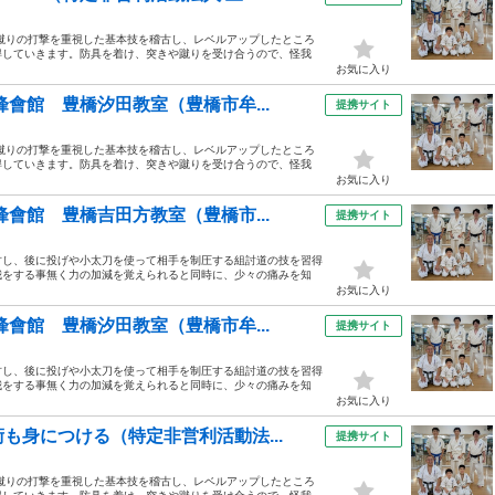
蹴りの打撃を重視した基本技を稽古し、レベルアップしたところ
得していきます。防具を着け、突きや蹴りを受け合うので、怪我
お気に入り
會館 豊橋汐田教室（豊橋市牟...
提携サイト
蹴りの打撃を重視した基本技を稽古し、レベルアップしたところ
得していきます。防具を着け、突きや蹴りを受け合うので、怪我
お気に入り
會館 豊橋吉田方教室（豊橋市...
提携サイト
古し、後に投げや小太刀を使って相手を制圧する組討道の技を習得
我をする事無く力の加減を覚えられると同時に、少々の痛みを知
お気に入り
會館 豊橋汐田教室（豊橋市牟...
提携サイト
古し、後に投げや小太刀を使って相手を制圧する組討道の技を習得
我をする事無く力の加減を覚えられると同時に、少々の痛みを知
お気に入り
も身につける（特定非営利活動法...
提携サイト
蹴りの打撃を重視した基本技を稽古し、レベルアップしたところ