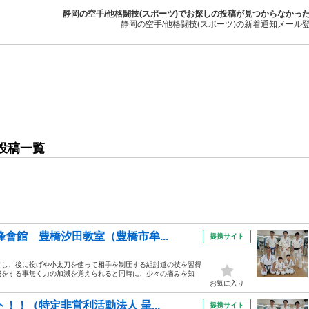
静岡の空手/他格闘技(スポーツ)でお探しの投稿が見つからなかっ
静岡の空手/他格闘技(スポーツ)の新着通知メール
の投稿一覧
會館 豊橋汐田教室（豊橋市牟...
提携サイト
古し、後に投げや小太刀を使って相手を制圧する組討道の技を習得
我をする事無く力の加減を覚えられると同時に、少々の痛みを知
お気に入り
！！（特定非営利活動法人 呈...
提携サイト