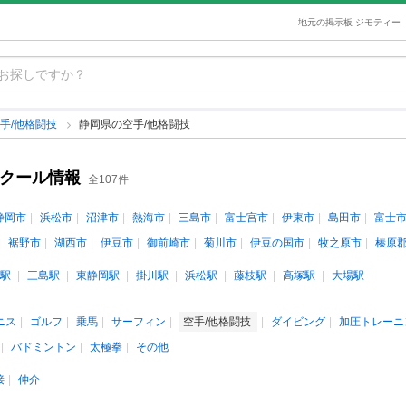
地元の掲示板 ジモティー
手/他格闘技
静岡県の空手/他格闘技
スクール情報
全107件
静岡市
浜松市
沼津市
熱海市
三島市
富士宮市
伊東市
島田市
富士
裾野市
湖西市
伊豆市
御前崎市
菊川市
伊豆の国市
牧之原市
榛原
駅
三島駅
東静岡駅
掛川駅
浜松駅
藤枝駅
高塚駅
大場駅
ニス
ゴルフ
乗馬
サーフィン
空手/他格闘技
ダイビング
加圧トレーニ
バドミントン
太極拳
その他
接
仲介