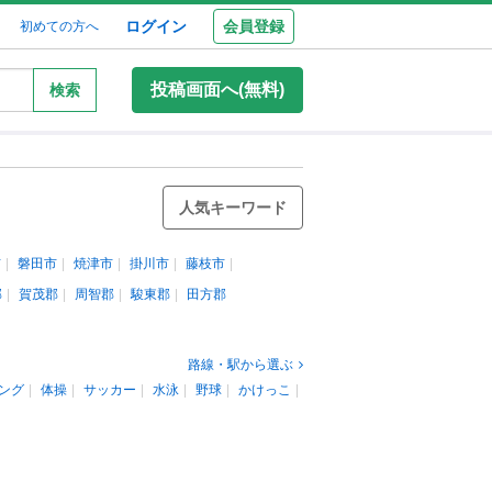
ログイン
会員登録
初めての方へ
投稿画面へ(無料)
検索
人気キーワード
市
磐田市
焼津市
掛川市
藤枝市
郡
賀茂郡
周智郡
駿東郡
田方郡
路線・駅から選ぶ
ング
体操
サッカー
水泳
野球
かけっこ