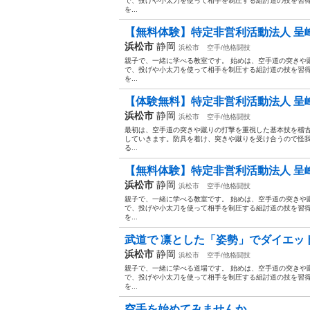
で、投げや小太刀を使って相手を制圧する組討道の技を習
を...
【無料体験】特定非営利活動法人 呈峰
浜松市
静岡
浜松市
空手/他格闘技
親子で、一緒に学べる教室です。 始めは、空手道の突きや
で、投げや小太刀を使って相手を制圧する組討道の技を習
を...
【体験無料】特定非営利活動法人 呈峰
浜松市
静岡
浜松市
空手/他格闘技
最初は、空手道の突きや蹴りの打撃を重視した基本技を稽
していきます。防具を着け、突きや蹴りを受け合うので怪
る...
【無料体験】特定非営利活動法人 呈峰
浜松市
静岡
浜松市
空手/他格闘技
親子で、一緒に学べる教室です。 始めは、空手道の突きや
で、投げや小太刀を使って相手を制圧する組討道の技を習
を...
武道で 凛とした「姿勢」でダイエット
浜松市
静岡
浜松市
空手/他格闘技
親子で、一緒に学べる道場です。 始めは、空手道の突きや
で、投げや小太刀を使って相手を制圧する組討道の技を習
を...
空手を始めてみませんか｡