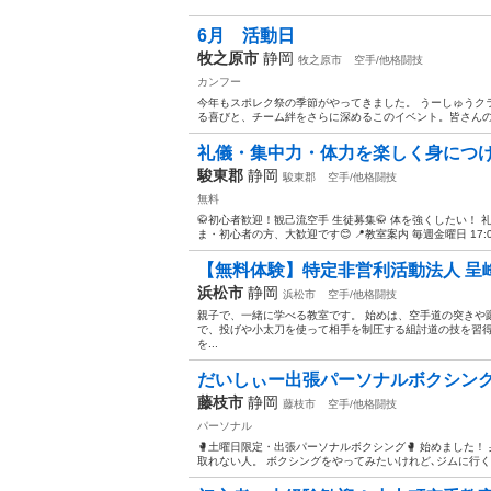
6月 活動日
牧之原市
静岡
牧之原市
空手/他格闘技
カンフー
今年もスポレク祭の季節がやってきました。 うーしゅうク
る喜びと、チーム絆をさらに深めるこのイベント。皆さんの応
礼儀・集中力・体力を楽しく身につ
駿東郡
静岡
駿東郡
空手/他格闘技
無料
🥋初心者歓迎！観己流空手 生徒募集🥋 体を強くしたい！
ま・初心者の方、大歓迎です😊 📍教室案内 毎週金曜日 17:
【無料体験】特定非営利活動法人 呈峰
浜松市
静岡
浜松市
空手/他格闘技
親子で、一緒に学べる教室です。 始めは、空手道の突きや
で、投げや小太刀を使って相手を制圧する組討道の技を習
を...
だいしぃー出張パーソナルボクシン
藤枝市
静岡
藤枝市
空手/他格闘技
パーソナル
🥊土曜日限定・出張パーソナルボクシング🥊 始めました
取れない人。 ボクシングをやってみたいけれど､ジムに行く