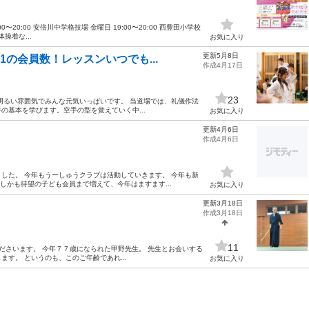
20:00 安倍川中学格技場 金曜日 19:00〜20:00 西豊田小学校
体操着な...
お気に入り
更新5月8日
1の会員数！レッスンいつでも...
作成4月17日
23
明るい雰囲気でみんな元気いっぱいです。 当道場では、礼儀作法
の基本を学びます。空手の型を覚えていく中...
お気に入り
更新4月6日
作成4月6日
した。 今年もうーしゅうクラブは活動していきます。 今年も新
しかも待望の子ども会員まで増えて、今年はますます...
お気に入り
更新3月18日
作成3月18日
11
ださいます。 今年７７歳になられた甲野先生。 先生とお会いする
す。 というのも、このご年齢であれ...
お気に入り