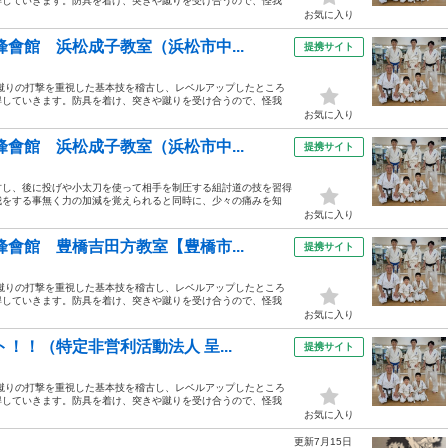
得していきます。防具を着け、突きや蹴りを受け合うので、怪我
お気に入り
會館 浜松成子教室（浜松市中...
提携サイト
蹴りの打撃を重視した基本技を稽古し、レベルアップしたところ
得していきます。防具を着け、突きや蹴りを受け合うので、怪我
お気に入り
會館 浜松成子教室（浜松市中...
提携サイト
古し、後に投げや小太刀を使って相手を制圧する組討道の技を習得
我をする事無く力の加減を覚えられると同時に、少々の痛みを知
お気に入り
會館 豊橋吉田方教室【豊橋市...
提携サイト
蹴りの打撃を重視した基本技を稽古し、レベルアップしたところ
得していきます。防具を着け、突きや蹴りを受け合うので、怪我
お気に入り
！！（特定非営利活動法人 呈...
提携サイト
蹴りの打撃を重視した基本技を稽古し、レベルアップしたところ
得していきます。防具を着け、突きや蹴りを受け合うので、怪我
お気に入り
更新7月15日