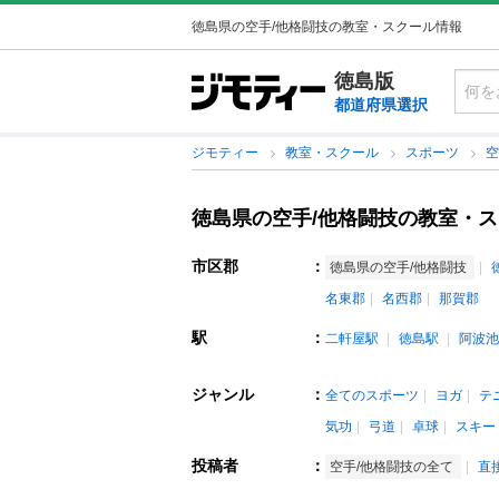
徳島県の空手/他格闘技の教室・スクール情報
徳島版
都道府県選択
ジモティー
教室・スクール
スポーツ
空
徳島県の空手/他格闘技の教室・
市区郡
：
徳島県の空手/他格闘技
名東郡
名西郡
那賀郡
駅
：
二軒屋駅
徳島駅
阿波池
ジャンル
：
全てのスポーツ
ヨガ
テ
気功
弓道
卓球
スキー
投稿者
：
空手/他格闘技の全て
直