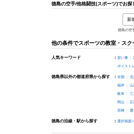
徳島の空手/他格闘技(スポーツ)でお
新
徳島の空
他の条件でスポーツの教室・スク
人気キーワード
：
習い事
ボイスト
徳島県以外の都道府県から探す
：
全国
北
福井
山
岐阜
三
岡山
広
宮崎
鹿
徳島の沿線・駅から探す
：
選択画面