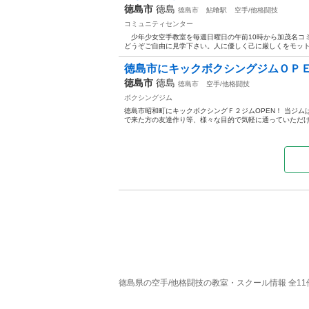
徳島市
徳島
徳島市
鮎喰駅
空手/他格闘技
コミュニティセンター
少年少女空手教室を毎週日曜日の午前10時から加茂名
どうぞご自由に見学下さい。人に優しく己に厳しくをモット
徳島市にキックボクシングジムＯＰＥ
徳島市
徳島
徳島市
空手/他格闘技
ボクシングジム
徳島市昭和町にキックボクシングＦ２ジムOPEN！ 当ジ
で来た方の友達作り等、様々な目的で気軽に通っていただける
徳島県の空手/他格闘技の教室・スクール情報 全11件