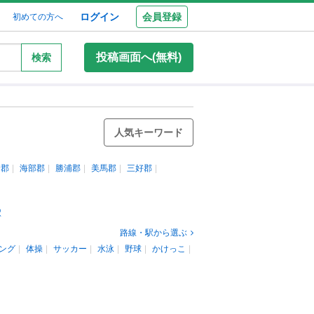
ログイン
会員登録
初めての方へ
投稿画面へ(無料)
検索
人気キーワード
野郡
海部郡
勝浦郡
美馬郡
三好郡
駅
路線・駅から選ぶ
ング
体操
サッカー
水泳
野球
かけっこ