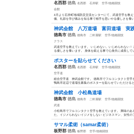
名西郡
徳島
名西郡
石井駅
空手/他格闘技
会館
4月より石井町地域防災交流センターにて、武道空手を教え
儀、礼節を学び痛みを知る事で相手を思いやる優しさを養いま
神武会館 八万道場 富田道場 実
徳島市
徳島
徳島市
二軒屋駅
空手/他格闘技
クラス
武道空手を教えています。 いじめない。いじめられない！
る優しさを養います。 身体を鍛える事で心身共に成長していま
ポスターを貼らせてください
名西郡
徳島
名西郡
石井駅
空手/他格闘技
空手道
総合空手道 神武会館です。 徳島市でフルコンタクト空手
鴨島市近辺で道場生募集のポスターを貼らせていただけるとこ
神武会館 小松島道場
徳島市
徳島
徳島市
二軒屋駅
空手/他格闘技
武道
小松島市でフルコンタクト空手を教えています。 興味のあ
た、イジメられないイジメをしない ビジネスマン、女性のフィ
サマル柔術（samar柔術）
板野郡
徳島
板野郡
空手/他格闘技