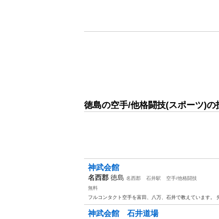
徳島の空手/他格闘技(スポーツ)
神武会館
名西郡
徳島
名西郡
石井駅
空手/他格闘技
無料
フルコンタクト空手を富田、八万、石井で教えています。 先ずは無
神武会館 石井道場