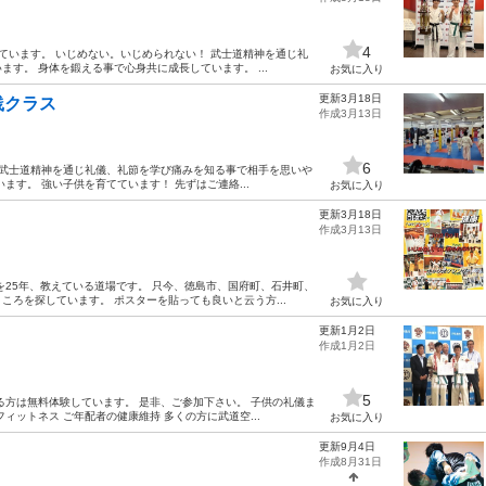
4
ています。 いじめない。いじめられない！ 武士道精神を通じ礼
す。 身体を鍛える事で心身共に成長しています。 ...
お気に入り
更新3月18日
践クラス
作成3月13日
6
 武士道精神を通じ礼儀、礼節を学び痛みを知る事で相手を思いや
す。 強い子供を育てています！ 先ずはご連絡...
お気に入り
更新3月18日
作成3月13日
を25年、教えている道場です。 只今、徳島市、国府町、石井町、
ろを探しています。 ポスターを貼っても良いと云う方...
お気に入り
更新1月2日
作成1月2日
5
る方は無料体験しています。 是非、ご参加下さい。 子供の礼儀ま
ットネス ご年配者の健康維持 多くの方に武道空...
お気に入り
更新9月4日
作成8月31日