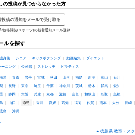
探しの投稿が見つからなかった方
着投稿の通知をメールで受け取る
手/他格闘技(スポーツ)の新着通知メール登録
ールを探す
護身術
シニア
キックボクシング
動画編集
ダイエット
レーニング
公民館
ストレッチ
ピラティス
海道
青森
岩手
宮城
秋田
山形
福島
新潟
富山
石川
梨
長野
東京
埼玉
千葉
神奈川
茨城
栃木
群馬
愛知
重
静岡
大阪
兵庫
京都
滋賀
奈良
和歌山
鳥取
島根
島
山口
徳島
香川
愛媛
高知
福岡
佐賀
熊本
大分
長崎
児島
沖縄
へ
徳島県 教室・スク