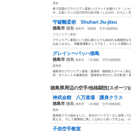
柔術
巷で話題のブラジリアン柔術 ハリウッド女優のミラ・ジョ
や、お笑いコンビ品川庄司の品川祐（しながわ・ひろし）氏等
守破離柔術 Shuhari Jiu-jitsu
徳島市
徳島
徳島市
徳島駅
空手/他格闘技
ブラジリアン柔術
ブラジリアン柔術という初心者からでも始めれる格闘技をや
はありません。 有酸素運動としてでなく、ストレス発散にも
グレイシーバッハ徳島
徳島市
徳島
徳島市
二軒屋駅
空手/他格闘技
護身術
徳島市のブラジリアン柔術・護身術・格闘技スクール | 
供・ダイエット＆健康目的・護身術を学びたい方大歓迎！見学＆30
徳島県周辺の空手/他格闘技(スポーツ
神武会館 八万道場 護身クラス
徳島市
徳島
徳島市
二軒屋駅
空手/他格闘技
護身
護身術クラス始めました。 自分のペースで！少し頑張って
覚える。 そして健康的に美しくなれたら良いですよね。 小
子供空手教室