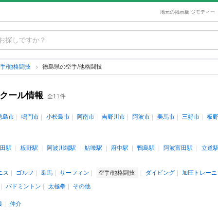
地元の掲示板 ジモティー
手/他格闘技
徳島県の空手/他格闘技
スクール情報
全11件
徳島市
鳴門市
小松島市
阿南市
吉野川市
阿波市
美馬市
三好市
板
田駅
板野駅
阿波川端駅
鮎喰駅
府中駅
鴨島駅
阿波富田駅
立道
ニス
ゴルフ
乗馬
サーフィン
空手/他格闘技
ダイビング
加圧トレーニ
バドミントン
太極拳
その他
接
仲介