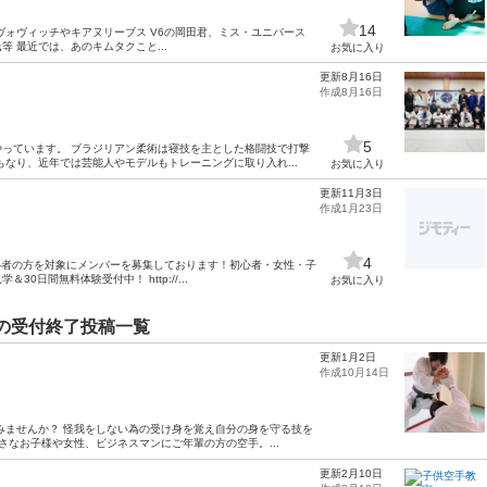
14
ヴォヴィッチやキアヌリーブス V6の岡田君、ミス・ユニバース
 最近では、あのキムタクこと...
お気に入り
更新8月16日
作成8月16日
5
っています。 ブラジリアン柔術は寝技を主とした格闘技で打撃
なり、近年では芸能人やモデルもトレーニングに取り入れ...
お気に入り
更新11月3日
作成1月23日
4
初心者の方を対象にメンバーを募集しております！初心者・女性・子
日間無料体験受付中！ http://...
お気に入り
)の受付終了投稿一覧
更新1月2日
作成10月14日
みませんか？ 怪我をしない為の受け身を覚え自分の身を守る技を
さなお子様や女性、ビジネスマンにご年輩の方の空手。...
更新2月10日