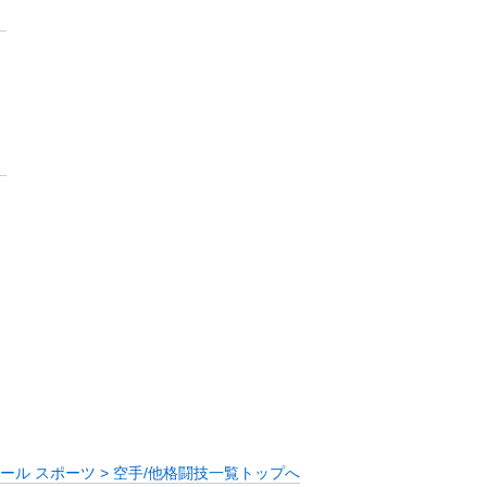
ール スポーツ > 空手/他格闘技一覧トップへ