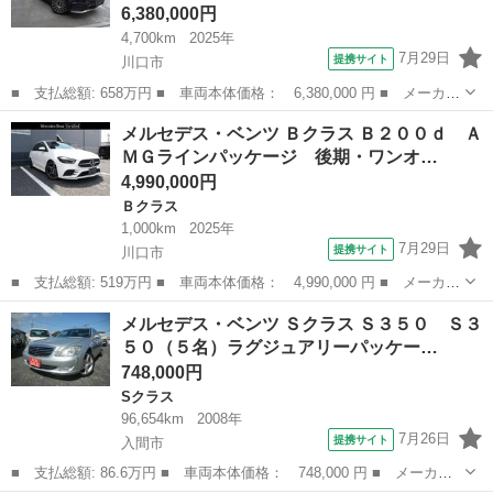
6,380,000円
4,700km
2025年
7月29日
提携サイト
川口市
■ 支払総額: 658万円 ■ 車両本体価格： 6,380,000 円 ■ メーカー
名： メルセデス・ベンツ ■ 車種名： ＧＬＢ ■ グレード名：
埼玉
川口市
ベンツ（メルセデス）
メルセデス・ベンツ Ｂクラス Ｂ２００ｄ Ａ
ＧＬＢ２００ｄ ４マチック ＡＭＧラインパッケージ ＧＬＢ２０
ＭＧラインパッケージ 後期・ワンオ…
０ｄ ４Ｍ...
4,990,000円
Ｂクラス
1,000km
2025年
7月29日
提携サイト
川口市
■ 支払総額: 519万円 ■ 車両本体価格： 4,990,000 円 ■ メーカー
名： メルセデス・ベンツ ■ 車種名： Ｂクラス ■ グレード
埼玉
川口市
Ｂクラス
メルセデス・ベンツ Ｓクラス Ｓ３５０ Ｓ３
名： Ｂ２００ｄ ＡＭＧラインパッケージ 後期・ワンオーナー・
５０（５名）ラグジュアリーパッケー…
認定保証２年・...
748,000円
Sクラス
96,654km
2008年
7月26日
提携サイト
入間市
■ 支払総額: 86.6万円 ■ 車両本体価格： 748,000 円 ■ メーカー