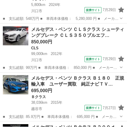
5,800km
2024年
7月29日
提携サイト
川口市
■ 支払総額: 548万円 ■ 車両本体価格： 5,280,000 円 ■ メーカー
名： メルセデス・ベンツ ■ 車種名： Ｃクラス ■ グレード
埼玉
川口市
Ｃクラス
メルセデス・ベンツ ＣＬＳクラス シューティ
名： Ｃ２００アバンギャルド ＡＭＧラインパッケージ ＡＭＧラ
ングブレーク ＣＬＳ３５０ブルエフ…
イン ベーシッ...
850,000円
CLS
99,000km
2012年
7月29日
提携サイト
川口市
■ 支払総額: 99万円 ■ 車両本体価格： 850,000 円 ■ メーカー
名： メルセデス・ベンツ ■ 車種名： ＣＬＳクラス シューティン
埼玉
川口市
CLS
メルセデス・ベンツ Ｂクラス Ｂ１８０ 正規
グブレーク ■ グレード名： ＣＬＳ３５０ブルエフィシューティン
輸入車 ユーザー買取 純正ナビＴＶ…
グＢ ＡＭＧス...
695,000円
Ｂクラス
38,036km
2015年
7月27日
提携サイト
越谷市
■ 支払総額: 85.9万円 ■ 車両本体価格： 695,000 円 ■ メーカー
名： メルセデス・ベンツ ■ 車種名： Ｂクラス ■ グレード
埼玉
越谷市
Ｂクラス