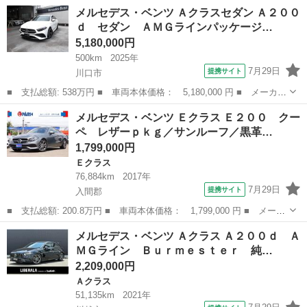
名： メルセデス・ベンツ ■ 車種名： Ｓクラス ■ グレード
埼玉
入間市
Sクラス
メルセデス・ベンツ Ａクラスセダン Ａ２００
名： Ｓ３５０ Ｓ３５０（５名）ラグジュアリーパッケージ 本革
ｄ セダン ＡＭＧラインパッケージ…
パワーシート シ...
5,180,000円
500km
2025年
7月29日
提携サイト
川口市
■ 支払総額: 538万円 ■ 車両本体価格： 5,180,000 円 ■ メーカー
名： メルセデス・ベンツ ■ 車種名： Ａクラスセダン ■ グレー
埼玉
川口市
ベンツ（メルセデス）
メルセデス・ベンツ Ｅクラス Ｅ２００ クー
ド名： Ａ２００ｄ セダン ＡＭＧラインパッケージ ＡＭＧライ
ペ レザーｐｋｇ／サンルーフ／黒革…
ン アドバ...
1,799,000円
Ｅクラス
76,884km
2017年
7月29日
提携サイト
入間郡
■ 支払総額: 200.8万円 ■ 車両本体価格： 1,799,000 円 ■ メーカ
ー名： メルセデス・ベンツ ■ 車種名： Ｅクラス ■ グレード
埼玉
入間郡
Ｅクラス
メルセデス・ベンツ Ａクラス Ａ２００ｄ Ａ
名： Ｅ２００ クーペ レザーｐｋｇ／サンルーフ／黒革／Ｂｕｒ
ＭＧライン Ｂｕｒｍｅｓｔｅｒ 純…
ｍｅｓｔｅ...
2,209,000円
Ａクラス
51,135km
2021年