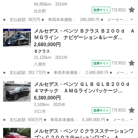
66,856km
2014年
7月30日
提携サイト
比企郡
■ 支払総額: 39万円 ■ 車両本体価格： 290,000 円 ■ メーカー
名： メルセデス・ベンツ ■ 車種名： Ｂクラス ■ グレード
埼玉
比企郡
Ｂクラス
メルセデス・ベンツ Ｂクラス Ｂ２００ｄ Ａ
名： Ｂ１８０ Ｂカメラ クルコン パドルシフト コーナーセン
ＭＧライン ナビゲーション＆レーダ…
サー ＥＴＣ ■ 排...
2,680,000円
Ｂクラス
21,125km
2021年
7月30日
提携サイト
八潮市
■ 支払総額: 282.7万円 ■ 車両本体価格： 2,680,000 円 ■ メーカ
ー名： メルセデス・ベンツ ■ 車種名： Ｂクラス ■ グレード
埼玉
八潮市
Ｂクラス
メルセデス・ベンツ ＧＬＢ ＧＬＢ２００ｄ
名： Ｂ２００ｄ ＡＭＧライン ナビゲーション＆レーダーセーフ
４マチック ＡＭＧラインパッケージ…
ティーＰＫ...
6,380,000円
3,100km
2025年
7月30日
提携サイト
川口市
■ 支払総額: 658万円 ■ 車両本体価格： 6,380,000 円 ■ メーカー
名： メルセデス・ベンツ ■ 車種名： ＧＬＢ ■ グレード名：
埼玉
川口市
ベンツ（メルセデス）
メルセデス・ベンツ Ｃクラスステーションワ
ＧＬＢ２００ｄ ４マチック ＡＭＧラインパッケージ ＧＬＢ２０
ゴン Ｃ２００ステーションワゴン Ａ…