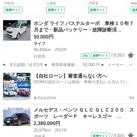
トヒーター ＨＤＤ
Ｇ ユーティリティ
Ｐ 黒本革 パノラ
Ｄ
戸田市
八潮市
戸田市
神奈
ナビ ３６０カメ
＆レーダーＳＰ １
マサンルーフ １
Ｂ
提携サイト
提携サイト
提携サイト
提
ラ ＰＴＳ 自動Ｒ
オーナー 黒革 ２
０．２５インチワイ
／
ゲート ハンズフリ
年保証 後期 Ｐス
ドナビ Ｃａｒｐｌ
Ｉ
ホンダ ライフ パステルターボ 車検１０年７
ーアクセス ＬＥＤ
タ ナビＴＶ Ｂカ
ａｙ ブルメスター
ク
月まで・新品バッテリー・故障診断済…
ヘッドライト サイ
メ パークトロニッ
サウンド リラクゼ
ル
50,000円
ドランニングボー
ク キセノン ＬＥ
ーション マルチビ
ト
ド ＡＭＧエアロ＆
Ｄドライビングライ
ームＬＥＤ ヘッド
ア
ライフ
１９ＡＷ ２年保証
ト アダプティブハ
アップディスプレ
ーシ
99,400km
2010年
（車検整備付）
イビーム ＡＭＧエ
イ ２年保証 （検
7月28日
提携サイト
行田市
アロ＆１７ＡＷ Ａ
8.10）
■ 支払総額: 14.9万円 ■ 車両本体価格： 50,000 円 ■ メーカー
ＣＣ （車検整備
名： ホンダ ■ 車種名： ライフ ■ グレード名： パステルター
付）
埼玉
行田市
ライフ
ターボ
【自社ローン】審査通らない方へ
ボ 車検１０年７月まで・新品バッテリー・故障診断済・４ナンバー
IDOMの自社ローンは税金・車検の支払いも含んでいる
バン登録可能・...
ので毎月の支払額は一定
Ad
株式会社IDOM
メルセデス・ベンツ ＧＬＣ ＧＬＣ２００ ス
ポーツ レーダーＰ キーレスゴー …
2,380,000円
25,875km
2017年
7月30日
提携サイト
戸田市