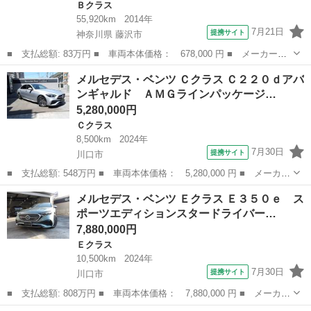
Ｂクラス
55,920km
2014年
7月21日
提携サイト
神奈川県 藤沢市
■ 支払総額: 83万円 ■ 車両本体価格： 678,000 円 ■ メーカー
名： メルセデス・ベンツ ■ 車種名： Ｂクラス ■ グレード
神奈川
藤沢市
Ｂクラス
メルセデス・ベンツ Ｃクラス Ｃ２２０ｄアバ
名： Ｂ１８０ スポーツ ナイトパッケージ セーフティーＰＫＧ
ンギャルド ＡＭＧラインパッケージ…
／ＨＤＤナビ／フルグ...
5,280,000円
Ｃクラス
8,500km
2024年
7月30日
提携サイト
川口市
■ 支払総額: 548万円 ■ 車両本体価格： 5,280,000 円 ■ メーカー
名： メルセデス・ベンツ ■ 車種名： Ｃクラス ■ グレード
埼玉
川口市
Ｃクラス
メルセデス・ベンツ Ｅクラス Ｅ３５０ｅ ス
名： Ｃ２２０ｄアバンギャルド ＡＭＧラインパッケージ Ｓ／
ポーツエディションスタードライバー…
Ｒ ＡＭＧライン...
7,880,000円
Ｅクラス
10,500km
2024年
7月30日
提携サイト
川口市
■ 支払総額: 808万円 ■ 車両本体価格： 7,880,000 円 ■ メーカー
名： メルセデス・ベンツ ■ 車種名： Ｅクラス ■ グレード