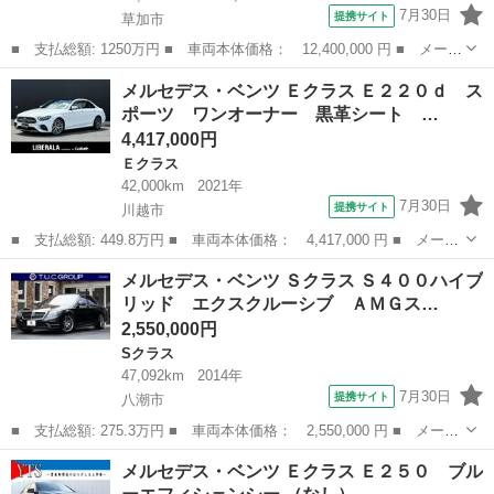
7月30日
提携サイト
草加市
■ 支払総額: 1250万円 ■ 車両本体価格： 12,400,000 円 ■ メーカ
ー名： メルセデス・ベンツ ■ 車種名： Ｇクラス ■ グレード
埼玉
草加市
その他
メルセデス・ベンツ Ｅクラス Ｅ２２０ｄ ス
名： Ｇ４００ｄ ワンオーナー／ドラブレコーダ－／サンルーフ／
ポーツ ワンオーナー 黒革シート …
ＣａｒＰｌ...
4,417,000円
Ｅクラス
42,000km
2021年
7月30日
提携サイト
川越市
■ 支払総額: 449.8万円 ■ 車両本体価格： 4,417,000 円 ■ メーカ
ー名： メルセデス・ベンツ ■ 車種名： Ｅクラス ■ グレード
埼玉
川越市
Ｅクラス
メルセデス・ベンツ Ｓクラス Ｓ４００ハイブ
名： Ｅ２２０ｄ スポーツ ワンオーナー 黒革シート サンルー
リッド エクスクルーシブ ＡＭＧス…
フ エクス...
2,550,000円
Sクラス
47,092km
2014年
7月30日
提携サイト
八潮市
■ 支払総額: 275.3万円 ■ 車両本体価格： 2,550,000 円 ■ メーカ
ー名： メルセデス・ベンツ ■ 車種名： Ｓクラス ■ グレード
埼玉
八潮市
Sクラス
メルセデス・ベンツ Ｅクラス Ｅ２５０ ブル
名： Ｓ４００ハイブリッド エクスクルーシブ ＡＭＧスポーツ＆