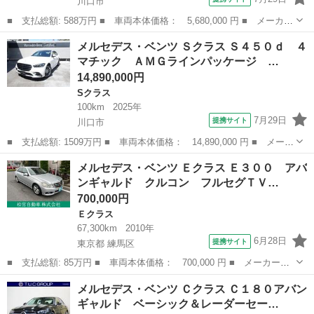
川口市
■ 支払総額: 588万円 ■ 車両本体価格： 5,680,000 円 ■ メーカー
名： メルセデス・ベンツ ■ 車種名： Ｃクラス ■ グレード
埼玉
川口市
Ｃクラス
メルセデス・ベンツ Ｓクラス Ｓ４５０ｄ ４
名： Ｃ２２０ｄアバンギャルド ＡＭＧラインパッケージ ＡＭＧ
マチック ＡＭＧラインパッケージ …
ライン ヘッド...
14,890,000円
Sクラス
100km
2025年
7月29日
提携サイト
川口市
■ 支払総額: 1509万円 ■ 車両本体価格： 14,890,000 円 ■ メーカ
ー名： メルセデス・ベンツ ■ 車種名： Ｓクラス ■ グレード
埼玉
川口市
Sクラス
メルセデス・ベンツ Ｅクラス Ｅ３００ アバ
名： Ｓ４５０ｄ ４マチック ＡＭＧラインパッケージ ＡＭＧラ
ンギャルド クルコン フルセグＴＶ…
イン レザ...
700,000円
Ｅクラス
67,300km
2010年
6月28日
提携サイト
東京都 練馬区
■ 支払総額: 85万円 ■ 車両本体価格： 700,000 円 ■ メーカー
名： メルセデス・ベンツ ■ 車種名： Ｅクラス ■ グレード
東京
練馬区
Ｅクラス
メルセデス・ベンツ Ｃクラス Ｃ１８０アバン
名： Ｅ３００ アバンギャルド クルコン フルセグＴＶ 整備記
ギャルド ベーシック＆レーダーセー…
録簿 スマートキー ...