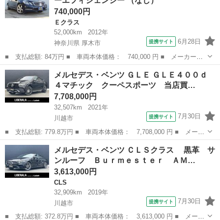
ーエフィシェンシー （なし）
レーダーセ...
740,000円
Ｅクラス
52,000km
2012年
6月28日
提携サイト
神奈川県 厚木市
■ 支払総額: 84万円 ■ 車両本体価格： 740,000 円 ■ メーカー
名： メルセデス・ベンツ ■ 車種名： Ｅクラス ■ グレード
神奈川
厚木市
Ｅクラス
メルセデス・ベンツ ＧＬＥ ＧＬＥ４００ｄ
名： Ｅ２５０ ブルーエフィシェンシー ■ 排気量： 1800cc ■
４マチック クーペスポーツ 当店買…
ドア枚数：...
7,708,000円
32,507km
2021年
7月30日
提携サイト
川越市
■ 支払総額: 779.8万円 ■ 車両本体価格： 7,708,000 円 ■ メーカ
ー名： メルセデス・ベンツ ■ 車種名： ＧＬＥ ■ グレード
埼玉
川越市
ベンツ（メルセデス）
メルセデス・ベンツ ＣＬＳクラス 黒革 サ
名： ＧＬＥ４００ｄ ４マチック クーペスポーツ 当店買取車
ンルーフ Ｂｕｒｍｅｓｔｅｒ ＡＭ…
両 黒革シート...
3,613,000円
CLS
32,909km
2019年
7月30日
提携サイト
川越市
■ 支払総額: 372.8万円 ■ 車両本体価格： 3,613,000 円 ■ メーカ