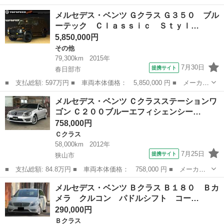
ー名： メルセデス・ベンツ ■ 車種名： ＣＬＳクラス ■ グレー
埼玉
川越市
CLS
メルセデス・ベンツ Ｇクラス Ｇ３５０ ブル
ド名： 黒革 サンルーフ Ｂｕｒｍｅｓｔｅｒ ＡＭＧラインＰ
ーテック Ｃｌａｓｓｉｃ Ｓｔｙｌ…
ＫＧ レ...
5,850,000円
その他
79,300km
2015年
7月30日
提携サイト
春日部市
■ 支払総額: 597万円 ■ 車両本体価格： 5,850,000 円 ■ メーカー
名： メルセデス・ベンツ ■ 車種名： Ｇクラス ■ グレード
埼玉
春日部市
その他
メルセデス・ベンツ Ｃクラスステーションワ
名： Ｇ３５０ ブルーテック Ｃｌａｓｓｉｃ Ｓｔｙｌｅ チェ
ゴン Ｃ２００ブルーエフィシェンシー…
ック柄シートカ...
758,000円
Ｃクラス
58,000km
2012年
7月25日
提携サイト
狭山市
■ 支払総額: 84.8万円 ■ 車両本体価格： 758,000 円 ■ メーカー
名： メルセデス・ベンツ ■ 車種名： Ｃクラスステーションワゴ
埼玉
狭山市
Ｃクラス
メルセデス・ベンツ Ｂクラス Ｂ１８０ Ｂカ
ン ■ グレード名： Ｃ２００ブルーエフィシェンシーワゴンアバン
メラ クルコン パドルシフト コー…
Ｇ 正規ディ...
290,000円
Ｂクラス