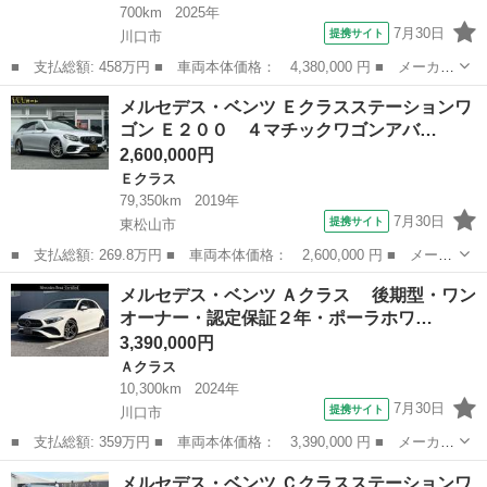
700km
2025年
7月30日
提携サイト
川口市
■ 支払総額: 458万円 ■ 車両本体価格： 4,380,000 円 ■ メーカー
名： メルセデス・ベンツ ■ 車種名： Ｂクラス ■ グレード
埼玉
川口市
Ｂクラス
メルセデス・ベンツ Ｅクラスステーションワ
名： Ｂ２００ｄ ＡＭＧラインパッケージ 認定保証２年・禁煙
ゴン Ｅ２００ ４マチックワゴンアバ…
車・ワンオーナー...
2,600,000円
Ｅクラス
79,350km
2019年
7月30日
提携サイト
東松山市
■ 支払総額: 269.8万円 ■ 車両本体価格： 2,600,000 円 ■ メーカ
ー名： メルセデス・ベンツ ■ 車種名： Ｅクラスステーションワ
埼玉
東松山市
Ｅクラス
メルセデス・ベンツ Ａクラス 後期型・ワン
ゴン ■ グレード名： Ｅ２００ ４マチックワゴンアバンＧ ＡＭ
オーナー・認定保証２年・ポーラホワ…
Ｇライン...
3,390,000円
Ａクラス
10,300km
2024年
7月30日
提携サイト
川口市
■ 支払総額: 359万円 ■ 車両本体価格： 3,390,000 円 ■ メーカー
名： メルセデス・ベンツ ■ 車種名： Ａクラス ■ グレード
埼玉
川口市
Ａクラス
メルセデス・ベンツ Ｃクラスステーションワ
名： 後期型・ワンオーナー・認定保証２年・ポーラホワイト・Ａ