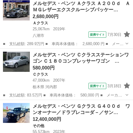
埼玉
川口市
Ｅクラス
メルセデス・ベンツ Ａクラス Ａ２００ｄ Ａ
名： Ｅ３５０ｅ スポーツエディションスタードライバーズＰ パ
ＭＧレザーエクスクルーシブパッケー…
ノラミックルー...
2,680,000円
Ａクラス
25,067km
2019年
7月30日
提携サイト
八潮市
■ 支払総額: 289.9万円 ■ 車両本体価格： 2,680,000 円 ■ メーカ
ー名： メルセデス・ベンツ ■ 車種名： Ａクラス ■ グレード
埼玉
八潮市
Ａクラス
メルセデス・ベンツ Ｃクラスステーションワ
名： Ａ２００ｄ ＡＭＧレザーエクスクルーシブパッケージ レザ
ゴン Ｃ１８０コンプレッサーワゴン …
ーエクスク...
580,000円
Ｃクラス
47,000km
2007年
3月18日
提携サイト
栃木県 河内郡
■ 支払総額: 83.5万円 ■ 車両本体価格： 580,000 円 ■ メーカー
名： メルセデス・ベンツ ■ 車種名： Ｃクラスステーションワゴ
栃木
河内郡
Ｃクラス
メルセデス・ベンツ Ｇクラス Ｇ４００ｄ ワ
ン ■ グレード名： Ｃ１８０コンプレッサーワゴン アバンギャル
ンオーナー／ドラブレコーダ－／サン…
ド 純正ＨＤ...
12,400,000円
その他
55,573km
2023年