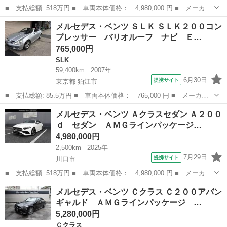
■ 支払総額: 518万円 ■ 車両本体価格： 4,980,000 円 ■ メーカー
名： メルセデス・ベンツ ■ 車種名： Ｂクラス ■ グレード
埼玉
川口市
Ｂクラス
メルセデス・ベンツ ＳＬＫ ＳＬＫ２００コン
名： Ｂ２００ｄ ＡＭＧラインパッケージ Ｂ２００ｄ ＡＭＧラ
プレッサー バリオルーフ ナビ Ｅ…
インパッケージ...
765,000円
SLK
59,400km
2007年
6月30日
提携サイト
東京都 狛江市
■ 支払総額: 85.5万円 ■ 車両本体価格： 765,000 円 ■ メーカー
名： メルセデス・ベンツ ■ 車種名： ＳＬＫ ■ グレード名：
東京
狛江市
SLK
メルセデス・ベンツ Ａクラスセダン Ａ２００
ＳＬＫ２００コンプレッサー バリオルーフ ナビ ＥＴＣ シート
ｄ セダン ＡＭＧラインパッケージ…
ヒーター エ...
4,980,000円
2,500km
2025年
7月29日
提携サイト
川口市
■ 支払総額: 518万円 ■ 車両本体価格： 4,980,000 円 ■ メーカー
名： メルセデス・ベンツ ■ 車種名： Ａクラスセダン ■ グレー
埼玉
川口市
ベンツ（メルセデス）
メルセデス・ベンツ Ｃクラス Ｃ２００アバン
ド名： Ａ２００ｄ セダン ＡＭＧラインパッケージ 後期・認定
ギャルド ＡＭＧラインパッケージ …
保証２年・...
5,280,000円
Ｃクラス