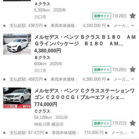
Ａクラス
6,300km
2025年
7月29日
提携サイト
川口市
■ 支払総額: 438万円 ■ 車両本体価格： 4,180,000 円 ■ メーカー
名： メルセデス・ベンツ ■ 車種名： Ａクラス ■ グレード
埼玉
川口市
Ａクラス
メルセデス・ベンツ Ｂクラス Ｂ１８０ ＡＭ
名： Ａ１８０ ＡＭＧラインパッケージ Ｓ／Ｒ アンビエントラ
Ｇラインパッケージ Ｂ１８０ ＡＭ…
イト ■ 排気...
4,380,000円
Ｂクラス
600km
2025年
7月29日
提携サイト
川口市
■ 支払総額: 458万円 ■ 車両本体価格： 4,380,000 円 ■ メーカー
名： メルセデス・ベンツ ■ 車種名： Ｂクラス ■ グレード
埼玉
川口市
Ｂクラス
メルセデス・ベンツ Ｃクラスステーションワ
名： Ｂ１８０ ＡＭＧラインパッケージ Ｂ１８０ ＡＭＧライン
ゴン Ｃ２００ＣＧＩブルーエフィシェ…
パッケージ Ｍ...
774,000円
Ｃクラス
54,128km
2011年
7月21日
提携サイト
神奈川県 横浜市
■ 支払総額: 87.4万円 ■ 車両本体価格： 774,000 円 ■ メーカー
名： メルセデス・ベンツ ■ 車種名： Ｃクラスステーションワゴ