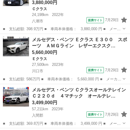
3,880,000円
Ｃクラス
24,198km
2022年
7月29日
提携サイト
八潮市
■ 支払総額: 398.9万円 ■ 車両本体価格： 3,880,000 円 ■ メーカ
ー名： メルセデス・ベンツ ■ 車種名： Ｃクラス ■ グレード
埼玉
八潮市
Ｃクラス
メルセデス・ベンツ Ｅクラス Ｅ３００ スポ
名： Ｃ１８０アバンギャルド ベーシック＆レーダーセーフティＰ
ーツ ＡＭＧライン レザーエクスク…
ＫＧ 黒革...
5,660,000円
Ｅクラス
27,500km
2023年
7月29日
提携サイト
川口市
■ 支払総額: 586万円 ■ 車両本体価格： 5,660,000 円 ■ メーカー
名： メルセデス・ベンツ ■ 車種名： Ｅクラス ■ グレード
埼玉
川口市
Ｅクラス
メルセデス・ベンツ Ｃクラスオールテレイン
名： Ｅ３００ スポーツ ＡＭＧライン レザーエクスクルーシ
Ｃ２２０ｄ ４マチック オールテレ…
ブ パノラミック...
3,499,000円
57,211km
2023年
7月29日
提携サイト
入間郡
■ 支払総額: 369.8万円 ■ 車両本体価格： 3,499,000 円 ■ メーカ
ー名： メルセデス・ベンツ ■ 車種名： Ｃクラスオールテレイン