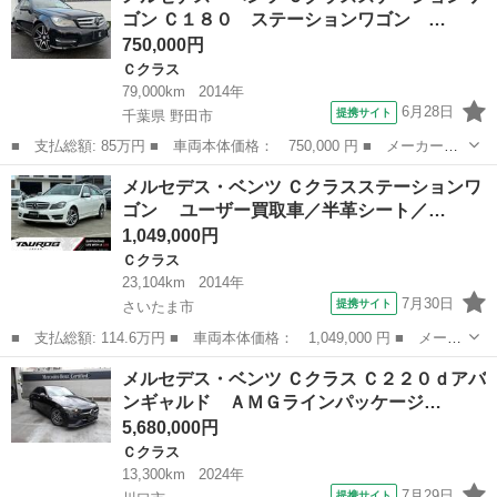
ゴン Ｃ１８０ ステーションワゴン …
ＭＧライン・ア...
750,000円
Ｃクラス
79,000km
2014年
6月28日
提携サイト
千葉県 野田市
■ 支払総額: 85万円 ■ 車両本体価格： 750,000 円 ■ メーカー
名： メルセデス・ベンツ ■ 車種名： Ｃクラスステーションワゴ
千葉
野田市
Ｃクラス
メルセデス・ベンツ Ｃクラスステーションワ
ン ■ グレード名： Ｃ１８０ ステーションワゴン エディション
ゴン ユーザー買取車／半革シート／…
Ｃ ■ 排気量：...
1,049,000円
Ｃクラス
23,104km
2014年
7月30日
提携サイト
さいたま市
■ 支払総額: 114.6万円 ■ 車両本体価格： 1,049,000 円 ■ メーカ
ー名： メルセデス・ベンツ ■ 車種名： Ｃクラスステーションワ
埼玉
さいたま市
Ｃクラス
メルセデス・ベンツ Ｃクラス Ｃ２２０ｄアバ
ゴン ■ グレード名： ユーザー買取車／半革シート／純正ナビ
ンギャルド ＡＭＧラインパッケージ…
／：バック...
5,680,000円
Ｃクラス
13,300km
2024年
7月29日
提携サイト