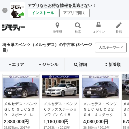
アプリならお得な情報を見逃さない！
インストール
アプリで開く
埼玉県
検索
ログイン
投稿
埼玉県のベンツ（メルセデス）の中古車 (3ページ
人気キーワード
目)
エリア
ジャンル
詳細
新着順
メルセデス・ベンツ
メルセデス・ベンツ
メルセデス・ベンツ
メ
ＧＬＣ ＧＬＣ２０
Ｃクラスステーショ
ＧＬＣ ＧＬＣ２２
Ｂ
０ スポーツ レー
ンワゴン Ｃ１８０
０ｄ ４マチック
０
ダーＰ キーレスゴ
ブルーエフィシェン
ＡＭＧライン レザ
ト
2,380,000円
1,180,000円
4,080,000円
67
ー コンビ革 シー
シーワゴンアバン
ーエクスクルーシブ
フ
25,875km / 2017年
17,063km / 2013年
36,390km / 2019年
55,