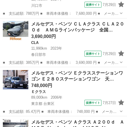
7月29日
提携サイト
川口市
■ 支払総額: 788万円 ■ 車両本体価格： 7,680,000 円 ■ メーカー
名： メルセデス・ベンツ ■ 車種名： Ｅクラス ■ グレード
埼玉
川口市
Ｅクラス
メルセデス・ベンツ ＣＬＡクラス ＣＬＡ２０
名： Ｅ２２０ｄ アバンギャルド ＡＭＧラインパッケージ ＡＭ
０ｄ ＡＭＧラインパッケージ 全国…
ＧラインＰＫＧ...
3,690,000円
CLA
11,990km
2023年
7月29日
提携サイト
春日部市
■ 支払総額: 385万円 ■ 車両本体価格： 3,690,000 円 ■ メーカー
名： メルセデス・ベンツ ■ 車種名： ＣＬＡクラス ■ グレード
埼玉
春日部市
CLA
メルセデス・ベンツ Ｅクラスステーションワ
名： ＣＬＡ２００ｄ ＡＭＧラインパッケージ 全国１年保証 ワ
ゴン Ｅ２８０ステーションワゴン 天…
ンオーナー...
748,000円
Ｅクラス
89,000km
2006年
7月27日
提携サイト
東京都 台東区
■ 支払総額: 85.4万円 ■ 車両本体価格： 748,000 円 ■ メーカー
名： メルセデス・ベンツ ■ 車種名： Ｅクラスステーションワゴ
東京
台東区
Ｅクラス
メルセデス・ベンツ Ａクラス Ａ２００ｄ Ａ
ン ■ グレード名： Ｅ２８０ステーションワゴン 天井張り替え