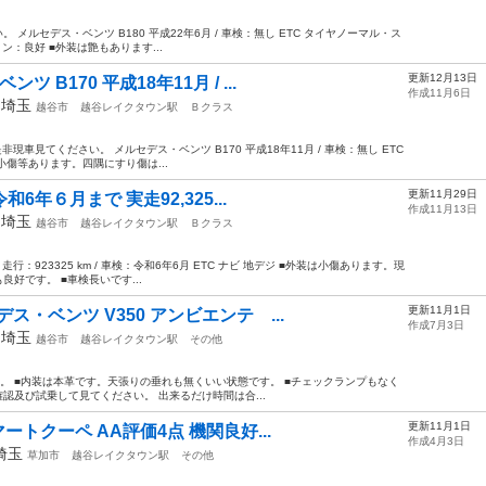
。 メルセデス・ベンツ B180 平成22年6月 / 車検：無し ETC タイヤノーマル・ス
ン：良好 ■外装は艶もあります...
更新12月13日
B170 平成18年11月 / ...
作成11月6日
年
埼玉
越谷市
越谷レイクタウン駅
Ｂクラス
是非現車見てください。 メルセデス・ベンツ B170 平成18年11月 / 車検：無し ETC
小傷等あります。四隅にすり傷は...
更新11月29日
和6年６月まで 実走92,325...
作成11月13日
年
埼玉
越谷市
越谷レイクタウン駅
Ｂクラス
 走行：923325 km / 車検：令和6年6月 ETC ナビ 地デジ ■外装は小傷あります。現
好です。 ■車検長いです...
更新11月1日
ス・ベンツ V350 アンビエンテ ...
作成7月3日
年
埼玉
越谷市
越谷レイクタウン駅
その他
。 ■内装は本革です。天張りの垂れも無くいい状態です。 ■チェックランプもなく
認及び試乗して見てください。 出来るだけ時間は合...
更新11月1日
マートクーペ AA評価4点 機関良好...
作成4月3日
埼玉
草加市
越谷レイクタウン駅
その他