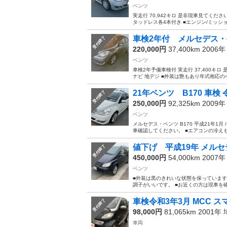
ベンツ
実走行 70,942キロ 是非現車見てください
タッドレス各4本付き ■エンジン/ミッショ
車検2年付 メルセデス・ベンツ 
受付終了
220,000円
37,400km 2006
ベンツ
車検2年予備車検付 実走行 37,400キロ 
ナビ 地デジ ■外装は艶もあり年式相応の
21年ベンツ B170 車検 令
受付終了
250,000円
92,325km 2009
ベンツ
メルセデス・ベンツ B170 平成21年1月 /
車確認してください。 ■エアコンの冷えも良
値下げ 平成19年 メルセデ
受付終了
450,000円
54,000km 2007
ベンツ
■外装は黒のきれいな状態を保っています
調子がいいです。 ■お近くの方は現車を確
車検令和3年3月 MCC ス
受付終了
98,000円
81,065km 2001年
車両