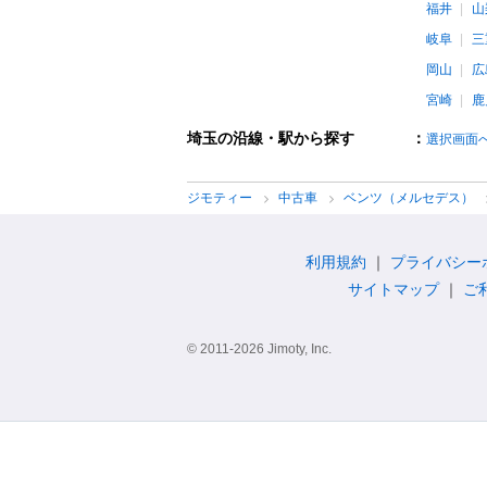
福井
山
岐阜
三
岡山
広
宮崎
鹿
埼玉の沿線・駅から探す
：
選択画面
ジモティー
中古車
ベンツ（メルセデス）
利用規約
プライバシー
サイトマップ
ご
© 2011-2026 Jimoty, Inc.