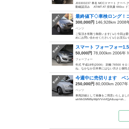
J03303237 車名 MCCスマート クー
動確認済み AT/MT AT 排気量 660cc ドア
最終値下◇車検ロング！コミ
受付終了
300,000円
146,928km 200
ベンツ
ご覧頂き有難う御座います( 'ω') 今
めにお問い合わせください( 'ω') お支払い
スマート フォーフォー1.5
受付終了
50,000円
78,000km 2006年
フォーフォー
年式 平成18年(2006） 距離 76500
ね、なかなか日本車にはない渋さと個性さ
今週中に売切ります ベンツB
受付終了
250,000円
80,000km 2007
ベンツ
車両詳細として画像をご用意いたしました、必ずご確認くだ
whNhGMW9pWjdVVnhfQjA&usp=sh...