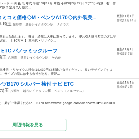
ペ グレード 不明 色 黒 年式 平成13年12月 車検 令和3年3月27日 エアコン有無 有 作
数 2 定員 2人 型式...
更新11月1日
コミ価格◇M・ベンツA170◇内外装美...
作成12月24日
8年
埼玉
越谷市
越谷レイクタウン駅
Ａクラス
回は愛車を出品致します。 毎日、綺麗に大事に乗っています。 即お引き取り希望の方は早
総額、 【 30万円 】 車両代・リサイク...
更新11月1日
 ETC パノラミックルーフ
作成3月7日
埼玉
八潮市
越谷レイクタウン駅
その他
 キロ 車検切 ・リサイクル料金(14,430円)は別途ご負担ください。 良いデザインですよ
、サイズの割には中も余裕があり、長距...
更新11月1日
170 シルバー 検付 ナビ ETC
作成5月7日
年
埼玉
八潮市
越谷レイクタウン駅
ベンツ（メルセデス）
さい。 B170 https://drive.google.com/folderview?id=0B8binH6
周辺情報を見る