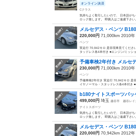
オンライン決済
Cクラス
気持ちよく取引したいので、 日本語が
ロック致します。 即購入はご遠慮下さい。 
メルセデス・ベンツ B180 平
受付終了
220,000円
71,000km 2010
ベンツ
実走行 70,942キロ 是非現車見てください
タッドレス各4本付き ■エンジン/ミッショ
予備車検2年付き メルセデス・
受付終了
230,000円
71,000km 2010
ベンツ
予備車検2年付き 実走行 70,942キロ 是
イヤノーマル・スタッドレス各4本付き ■エ
b180ナイトスポーツパ
受付終了
499,000円
埼玉
越谷市
越谷レイ
ナイトスポーツ
気持ちよく取引したいので、 日本語が
ロック致します。 即購入はご遠慮下さい。 
メルセデス・ベンツ B180 平
受付終了
220,000円
70,942km 2012