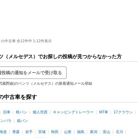
古車 全12件中 1-12件表示
ンツ（メルセデス）でお探しの投稿が見つからなかった方
着投稿の通知をメールで受け取る
R武蔵野線)のベンツ（メルセデス）の新着通知メール登録
の中古車を探す
旧車
軽バン
個人売買
キャンピングトレーラー
MT車
17クラウン
インパラ
箱バン
海道
青森
岩手
宮城
秋田
山形
福島
新潟
富山
石川