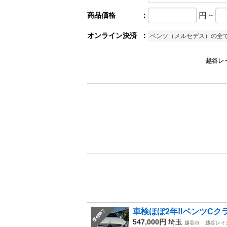
商品価格
：
円
~
オンライン決済
：
ベンツ（メルセデス）の全
越谷レ
車検ほぼ2年‼︎ベンツCクラス後
受付終了
547,000円
埼玉
越谷市
越谷レイ