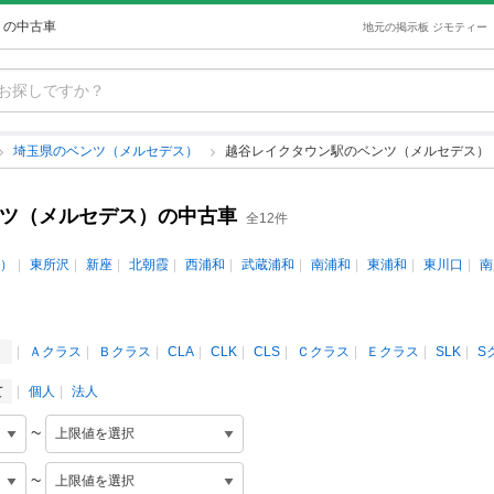
）の中古車
地元の掲示板 ジモティー
埼玉県のベンツ（メルセデス）
越谷レイクタウン駅のベンツ（メルセデス）
ンツ（メルセデス）の中古車
全12件
）
東所沢
新座
北朝霞
西浦和
武蔵浦和
南浦和
東浦和
東川口
南
）
Ａクラス
Ｂクラス
CLA
CLK
CLS
Ｃクラス
Ｅクラス
SLK
S
て
個人
法人
~
~