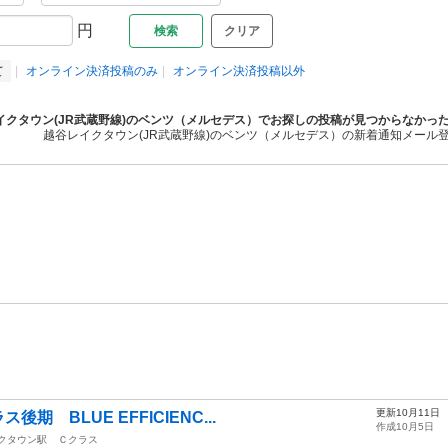
円
クリア
て
オンライン決済投稿のみ
オンライン決済投稿以外
イクタウン(JR武蔵野線)のベンツ（メルセデス）でお探しの投稿が見つからなかっ
越谷レイクタウン(JR武蔵野線)のベンツ（メルセデス）の新着通知メール
更新10月11日
期 BLUE EFFICIENC...
作成10月5日
クタウン駅
Ｃクラス