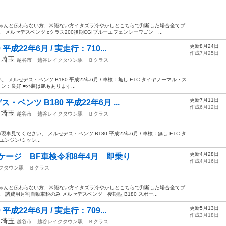
ちゃんと伝わらない方、常識ない方イタズラ冷やかしとこちらで判断した場合全てブ
メルセデスベンツ cクラス200後期CGIブルーエフェンシーワゴン ...
更新8月24日
成22年6月 / 実走行：710...
作成7月25日
年
埼玉
越谷市
越谷レイクタウン駅
Ｂクラス
。 メルセデス・ベンツ B180 平成22年6月 / 車検：無し ETC タイヤノーマル・ス
ン：良好 ■外装は艶もあります...
更新7月11日
ベンツ B180 平成22年6月 ...
作成6月12日
年
埼玉
越谷市
越谷レイクタウン駅
Ｂクラス
非現車見てください。 メルセデス・ベンツ B180 平成22年6月 / 車検：無し ETC タ
ンジン/ミッシ...
更新4月28日
ッケージ BF車検令和8年4月 即乗り
作成4月16日
クタウン駅
Ｂクラス
ちゃんと伝わらない方、常識ない方イタズラ冷やかしとこちらで判断した場合全てブ
諸費用月割自動車税のみ メルセデスベンツ 後期型 B180 スポー...
更新5月13日
成22年6月 / 実走行：709...
作成3月18日
年
埼玉
越谷市
越谷レイクタウン駅
Ｂクラス