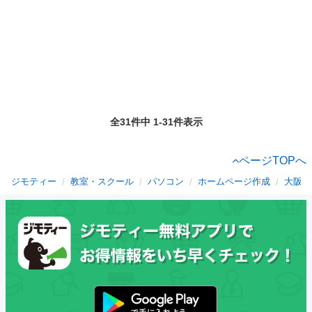
全31件中 1-31件表示
ページTOPへ
ジモティー
教室・スクール
パソコン
ホームページ作成
大阪府