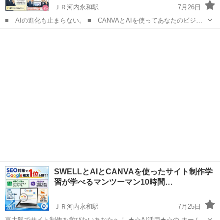
ＪＲ河内永和駅
7月26日
■ AIの進化も止まらない。 ■ CANVAとAIを使ってあなたのビジネ
スを アピールすると 時間も短縮、デザインも解決 ■ CANVA活用を
大阪
東大阪市
ＪＲ河内永和駅
ホームページ作成
使えば 色々な制作物が出来上がる★ デザイン制作はAIやプ...
SEO
SWELLとAIとCANVAを使ったサイト制作学
習が学べるマンツーマン10時間…
ＪＲ河内永和駅
7月25日
東大阪でサイト制作を学びたいあなたへ！ ★☆AI活用★☆の ホームペ