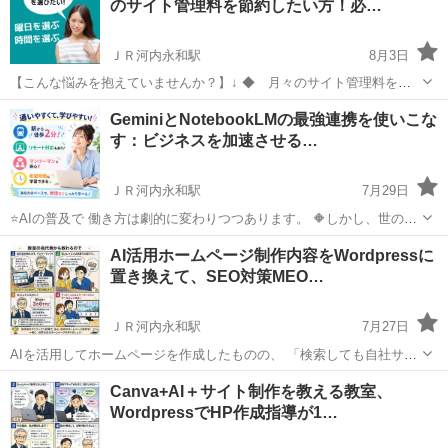
のサイト管理料を節約したい方！必…
ＪＲ河内永和駅
8月3日
【こんな悩みを抱えていませんか？】↓ ◆ 月々のサイト管理料を節
約したい方 ◆「Webサイトを作りたいけど、どこから始めればいいの
大阪
東大阪市
ＪＲ河内永和駅
ホームページ作成
GeminiとNotebookLMの最強連携を使いこな
かわからない…」 ◆「本や動画で勉強してみたけど、いざ自分で作ろ
す：ビジネスを加速させる…
Canva
うとすると挫...
ＪＲ河内永和駅
7月29日
⭐AIの普及で 働き方は劇的に変わりつつあります。 🔶しかし、世の中
にあふれるAIツールをどう組み合わせ、 どう実務に活かせばいいの
大阪
東大阪市
ＪＲ河内永和駅
ホームページ作成
AI活用ホームページ制作内容をWordpressに
か、 迷っている方も多いのではないでしょうか。 ＝＝＝＝＝＝＝＝＝
置き換えて、SEO対策MEO…
デジタル
＝＝＝＝＝＝...
ＪＲ河内永和駅
7月27日
AIを活用してホームページを作成したものの、 「検索しても自社サイ
トが出てこない」 「Googleマップからの集客につながらない」 「更
大阪
東大阪市
ＪＲ河内永和駅
ホームページ作成
Canva+AI＋サイト制作を教える教室、
新や修正を外注任せにしている」 と悩んでいませんか。 見た目のよい
WordpressでHP作成指導が1…
SEO
ホームペ...