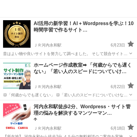
AI活用の新学習！AI + Wordpressを学ぶ！10
時間学習で作るサイト…
ＪＲ河内永和駅
6月23日
昔はよい物や良いサイトを努力して調べました。 そして競合サイトも
分析して、 SEO対策のキーワード選定も行いました。 今は、上記の
大阪
東大阪市
ＪＲ河内永和駅
ホームページ作成
ホームページ作成教室➡ 「何歳からでも遅く
事もAIが短時間でこなしてくれます。 ＼(◎o◎)／！ 🔶🔶「どうすれ
ない」「若い人のスピードについていけ…
SEO
ば...
ＪＲ河内永和駅
6月22日
🔳「何歳からでも遅くない」 🔳「若い人のスピードについていけない
かも」 🔳「この年齢で新しいことを始めるのは恥ずかしい」 そんな不
大阪
東大阪市
ＪＲ河内永和駅
ホームページ作成
河内永和駅徒歩2分、Wordpress・サイト管
安を抱える必要はありません。 私たちの教室には、以下のような想い
理の悩みを解決するマンツーマン…
Canva
を持った 40代...
ＪＲ河内永和駅
6月18日
【所在地】 河内永和から徒歩2分 ４５分の無料相談のご案内を実施し