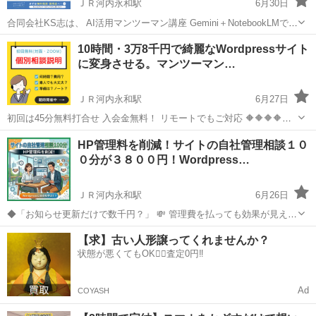
ＪＲ河内永和駅
6月30日
合同会社KS志は、 AI活用マンツーマン講座 Gemini＋NotebookLMで
ビジネスを効率化します。 中小企業の事務が変わる！ Gemini＋
大阪
東大阪市
ＪＲ河内永和駅
ホームページ作成
10時間・3万8千円で綺麗なWordpressサイト
NotebookLMで実現する「業務効率化」の極意 【P...
に変身させる。マンツーマン…
ＪＲ河内永和駅
6月27日
初回は45分無料打合せ 入会金無料！ リモートでもご対応 🔶🔶🔶🔶
【3万8千円税込でここまで出来る！】 10時間だけど内容のあるページ
大阪
東大阪市
ＪＲ河内永和駅
ホームページ作成
HP管理料を削減！サイトの自社管理相談１０
と 最低限のクオリティーを維持した スマホにも対応した サイトが出
０分が３８００円！Wordpress…
来...
ＪＲ河内永和駅
6月26日
◆「お知らせ更新だけで数千円？」 💸 管理費を払っても効果が見えな
い… 📉 請求書を見てモヤモヤするなら、 😤 この記事には数百万円の
大阪
東大阪市
ＪＲ河内永和駅
ホームページ作成
【求】古い人形譲ってくれませんか？
価値が！💎 ★IT歴30年のベテランが教える、 👨‍💻 「搾取されない
状態が悪くてもOK🙆‍♀️査定0円‼️
Canva
Web...
Ad
COYASH