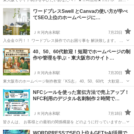
ージ制作が学べます。 ■■■今のサイトテーマはもう古い■■■ 今は
大阪
東大阪市
ＪＲ河内永和駅
ホームページ作成
ワードプレスSwell とCanvaの使い方が学べ
★☆「SWELL」が日本ＮＯ１、 ★☆「AI」が世界NO1、 ★☆「C...
てSEO上位のホームページに…
ＪＲ河内永和駅
7月23日
入会金０円！！ ワードプレス操作でのお困り事を 解決致します。 ワ
ードプレスSwell とCanvaの使い方が学べて SEO上位のホームページ
大阪
東大阪市
ＪＲ河内永和駅
ホームページ作成
40、50、60代歓迎！短期でホームページの制
に成る。 AI活用サイト制作教室です。 Google検索順位１位を...
作や管理を学ぶ・東大阪市のサイト…
ＪＲ河内永和駅
7月20日
東大阪市のホームページ制作教室「KS志」 40、50、60代 大歓迎
【当教室のアピール魅力】 ■ ホームページ管理費を削減したい会社
大阪
東大阪市
ＪＲ河内永和駅
ホームページ作成
NFCシールを使った宣伝方法で売上アップ！
向け ■ マンツーマン指導でSEO対策や画像制作も学べる ■ 45分間
NFC利用のデジタル名刺制作２時間で…
SEO
の無料...
ＪＲ河内永和駅
7月18日
皆さんは、 お客様との最初の関係構築を どのように行っていますか？
紙の名刺交換でしょうか？ それともLINEのID交換でしょうか？ 「紙
大阪
東大阪市
ＪＲ河内永和駅
ホームページ作成
WORDPRESSでSEO上位もGET✨AI活用で
の名刺だと、後から顔が思い出せない…」 「LINE交換に手間取って...