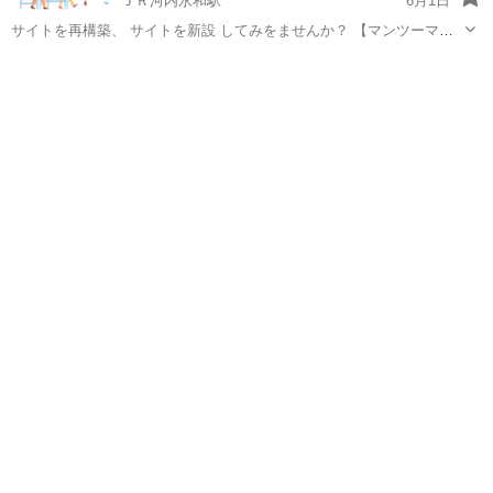
ＪＲ河内永和駅
6月1日
サイトを再構築、 サイトを新設 してみをませんか？ 【マンツーマン
だからここまで出来る。】 【教室紹介】 https://kscocorozasi.com/
大阪
東大阪市
ＪＲ河内永和駅
ホームページ作成
■ 無料SEO対策の順位結果■ ■ ...