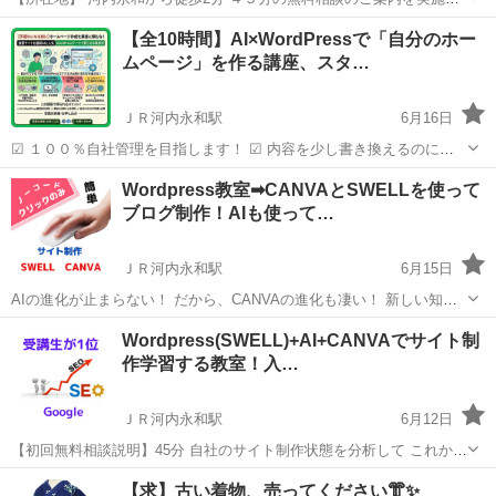
ております。 リモート指導もあります。 無料相談後に １０時間コー
大阪
東大阪市
ＪＲ河内永和駅
ホームページ作成
【全10時間】AI×WordPressで「自分のホー
スをご受講ください。 相談や質問し放題のマンツーマン方式です。
ムページ」を作る講座、スタ…
あ...
ＪＲ河内永和駅
6月16日
☑ １００％自社管理を目指します！ ☑ 内容を少し書き換えるのに業
者に頼んでいませんか？ ☑ 自社管理できると大変便利になります。
大阪
東大阪市
ＪＲ河内永和駅
ホームページ作成
Wordpress教室➡CANVAとSWELLを使って
【全10時間】AI×WordPressで「自分のホームページ」を作る講座、...
ブログ制作！AIも使って…
CANVA
ＪＲ河内永和駅
6月15日
AIの進化が止まらない！ だから、CANVAの進化も凄い！ 新しい知識
を学ぶ（ついて行く）事が大変だ！ CANVA操作とサイト制作の 両方
大阪
東大阪市
ＪＲ河内永和駅
ホームページ作成
Wordpress(SWELL)+AI+CANVAでサイト制
が出来ると凄い武器になる。 今は Wordpress（SWEL...
作学習する教室！入…
Canva
ＪＲ河内永和駅
6月12日
【初回無料相談説明】45分 自社のサイト制作状態を分析して これから
の対策を知りたい。 現在のサイトが古くて再構築が必要★ サイトの管
大阪
東大阪市
ＪＲ河内永和駅
ホームページ作成
【求】古い着物、売ってください👘✨
理費用を削減したい★ HP管理会社のサービスに不満足★ IT関連の...