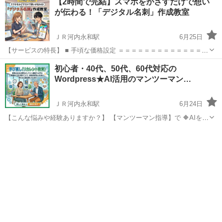
【2時間で完結】スマホをかざすだけで想い
が伝わる！「デジタル名刺」作成教室
ＪＲ河内永和駅
6月25日
【サービスの特長】 ■ 手頃な価格設定 ＝＝＝＝＝＝＝＝＝＝＝＝＝＝
＝＝＝＝＝ 制作指導料：12,500円（税込） ※一般価格 【ジモティー
大阪
東大阪市
ＪＲ河内永和駅
ホームページ作成
初心者・40代、50代、60代対応の
を見た】とお伝えください。 9,900円にてご対応いたします。 ＝＝...
Wordpress★AI活用のマンツーマン…
プロフィール
ＪＲ河内永和駅
6月24日
【こんな悩みや経験ありますか？】 【マンツーマン指導】で 🔶AIを使
って短期間でサイト制作を学んでみたい。 🔶Canvaを使ってサイト内
大阪
東大阪市
ＪＲ河内永和駅
ホームページ作成
画像を自分で制作したい。 サイトの管理方法、サイトの運営方法を学
Canva
びたい。...