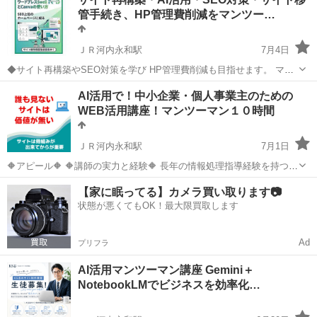
ームページ、集客の要なのに… こんなお悩みありませんか？🤔 会
管手続き、HP管理費削減をマンツー…
CANVA
社のサ...
ＪＲ河内永和駅
7月4日
◆サイト再構築やSEO対策を学び HP管理費削減も目指せます。 マン
ツーマン指導が強みです！ あなたの「困った」を解決。😊 ◆AI活用の
大阪
東大阪市
ＪＲ河内永和駅
ホームページ作成
AI活用で！中小企業・個人事業主のための
短時間サイト再構築 GeminiAIなどを活用して 短時間で古いサイトを...
WEB活用講座！マンツーマン１０時間
ＪＲ河内永和駅
7月1日
🔶アピール🔶 🔶講師の実力と経験🔶 長年の情報処理指導経験を持つ国
家資格保有者 東大阪市のDX・IT登録専門家 東大阪商工会議所講師4年
大阪
東大阪市
ＪＲ河内永和駅
ホームページ作成
【家に眠ってる】カメラ買い取ります📷
連続 多数のサイト制作・コンサルティング実績 Google検...
状態が悪くてもOK！最大限買取します
数学
Ad
プリフラ
AI活用マンツーマン講座 Gemini＋
NotebookLMでビジネスを効率化…