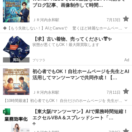
ブログ記事、画像制作して時間…
ＪＲ河内永和駅
7月13日
◆【もう失敗しない！】AIとCanvaで 驚くほど綺麗なホームページ
作成 教室で短時間でプロ級サイトを 一緒に作りましょう✨ ◆ホ
大阪
東大阪市
ＪＲ河内永和駅
ホームページ作成
【求】古い着物、売ってください👘✨
ームページ、集客の要なのに… こんなお悩みありませんか？🤔 会
状態が悪くてもOK！最大限買取します
デジタル
社...
Ad
プリフラ
初心者でもOK！自社ホームページを先生とAI
活用してマンツーマンで共同作成！【…
ＪＲ河内永和駅
7月11日
【10時間最速】初心者でもOK！ 自分だけのホームページを 先生がマ
ンツーマンで共同作成 「ホームページを作りたいけど、 何から始めれ
大阪
東大阪市
ＪＲ河内永和駅
ホームページ作成
【東大阪/マンツーマン】AIで業務時間短縮！
ばいいかわからない…」 そんなあなたへ。 KS志のマンツーマンレ
エクセルVBA＆スプレッドシート「…
リモート
ッ...