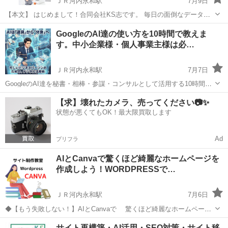
ＪＲ河内永和駅
7月9日
【本文】 はじめまして！合同会社KS志です。 毎日の面倒なデータ集
計や入力作業、手作業で時間をかけていませんか？ 当教室では、話題
大阪
東大阪市
ＪＲ河内永和駅
ホームページ作成
GoogleのAI達の使い方を10時間で教えま
の「バイブコーディング術」を使った、エクセルVBAとGoogleスプレ
す。中小企業様・個人事業主様は必…
ッドシートの自...
ＪＲ河内永和駅
7月7日
GoogleのAI達を秘書・相棒・参謀・コンサルとして活用する10時間学
習38000円 10時間学習しませんか 2時間×5回の学習 1回目：Geminiを
大阪
東大阪市
ＪＲ河内永和駅
ホームページ作成
【求】壊れたカメラ、売ってください📷✨
相談相手に 2回目：Nanobanan...
状態が悪くてもOK！最大限買取します
リモート
Ad
プリフラ
AIとCanvaで驚くほど綺麗なホームページを
作成しよう！WORDPRESSで…
ＪＲ河内永和駅
7月6日
◆【もう失敗しない！】AIとCanvaで 驚くほど綺麗なホームページ
作成 教室で短時間でプロ級サイトを 一緒に作りましょう✨ ◆ホ
大阪
東大阪市
ＪＲ河内永和駅
ホームページ作成
サイト再構築・AI活用・SEO対策・サイト移