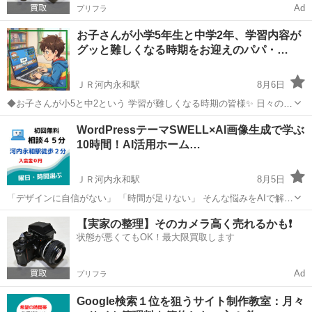
Ad
プリフラ
お子さんが小学5年生と中学2年、学習内容が
グッと難しくなる時期をお迎えのパパ・…
ＪＲ河内永和駅
8月6日
◆お子さんが小5と中2という 学習が難しくなる時期の皆様✨ 日々の宿
題や部活のサポート 本当にお疲れ様です！🍵 ◆スマホを使いこなす姿
大阪
東大阪市
ＪＲ河内永和駅
ホームページ作成
WordPressテーマSWELL×AI画像生成で学ぶ
に デジタル世代だと感心しつつ 課題で指一本で打つ様子に 不安を感
10時間！AI活用ホーム…
Canva
じてい...
ＪＲ河内永和駅
8月5日
「デザインに自信がない」 「時間が足りない」 そんな悩みをAIで解
決！ SNS投稿のネタ探しや画像制作に疲れ果てていませんか？ 本講座
大阪
東大阪市
ＪＲ河内永和駅
ホームページ作成
【実家の整理】そのカメラ高く売れるかも❗️
では、国内最高峰の人気テーマ **「SWELL」と「AI・Canva」**...
状態が悪くてもOK！最大限買取します
リモート
Ad
プリフラ
Google検索１位を狙うサイト制作教室：月々