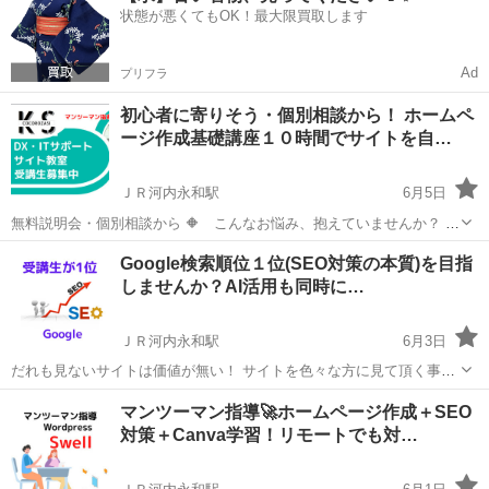
状態が悪くてもOK！最大限買取します
無料
Ad
プリフラ
初心者に寄りそう・個別相談から！ ホームペ
ージ作成基礎講座１０時間でサイトを自…
ＪＲ河内永和駅
6月5日
無料説明会・個別相談から 🔶 こんなお悩み、抱えていませんか？ 何
年も前に作ったホームページ。ずっと昔のままで止まっている… せっ
大阪
東大阪市
ＪＲ河内永和駅
ホームページ作成
Google検索順位１位(SEO対策の本質)を目指
かくお金をかけて作ったのに、誰からも見られていない気がする… 業
しませんか？AI活用も同時に…
者にリニューアルを...
ＪＲ河内永和駅
6月3日
だれも見ないサイトは価値が無い！ サイトを色々な方に見て頂く事を
学びませんか。 しかし、よくお考えください。 お安く任せて、楽して
大阪
東大阪市
ＪＲ河内永和駅
ホームページ作成
マンツーマン指導🚀ホームページ作成＋SEO
大きな成果を求めますか？ １ やはり最低限の知識を学んで、 ２ ...
対策＋Canva学習！リモートでも対…