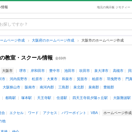
ル情報
地元の掲示板 ジモティー
ホームページ作成
大阪府のホームページ作成
大阪市のホームページ作成
成の教室・スクール情報
全69件
大阪市
堺市
岸和田市
豊中市
池田市
吹田市
泉大津市
高槻市
貝
川市
河内長野市
松原市
大東市
和泉市
箕面市
柏原市
羽曳野市
門
大阪狭山市
阪南市
南河内郡
三島郡
泉北郡
泉南郡
豊能郡
都島駅
塚本駅
天王寺駅
住道駅
四天王寺前夕陽ヶ丘駅
大阪難波駅
s総合
エクセル
ワード
アクセス
パワーポイント
VBA
ホームページ作
の他
直接
仲介