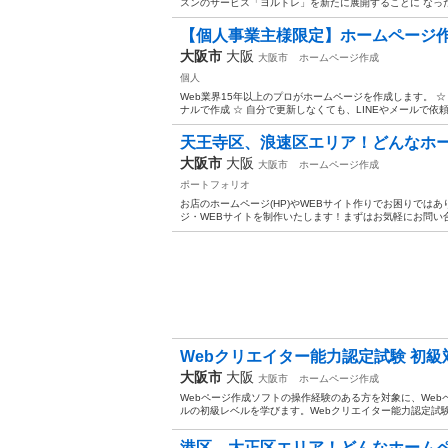
スンのサービス「ヨルトレ」を新たに展開することに なったので
【個人事業主様限定】ホームページ作成 
大阪市
大阪
大阪市
ホームページ作成
個人
Web業界15年以上のプロがホームページを作成します。 ☆ 
ナルで作成 ☆ 自分で更新しなくても、LINEやメールで依頼す
天王寺区、浪速区エリア！どんなホー
大阪市
大阪
大阪市
ホームページ作成
ポートフォリオ
お店のホームページ(HP)やWEBサイト作りでお困りでは
ジ・WEBサイトを制作いたします！まずはお気軽にお問い合わせくだ
Webクリエイター能力認定試験 初級
大阪市
大阪
大阪市
ホームページ作成
Webページ作成ソフトの操作経験のある方を対象に、Webペ
ルの初級レベルを学びます。Webクリエイター能力認定試験初
港区、大正区エリア！どんなホームペ