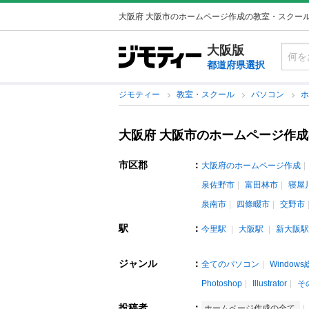
大阪府 大阪市のホームページ作成の教室・スクー
大阪版
都道府県選択
ジモティー
教室・スクール
パソコン
大阪府 大阪市のホームページ作
市区郡
：
大阪府のホームページ作成
泉佐野市
富田林市
寝屋
泉南市
四條畷市
交野市
駅
：
今里駅
大阪駅
新大阪駅
ジャンル
：
全てのパソコン
Window
Photoshop
Illustrator
そ
投稿者
：
ホームページ作成の全て