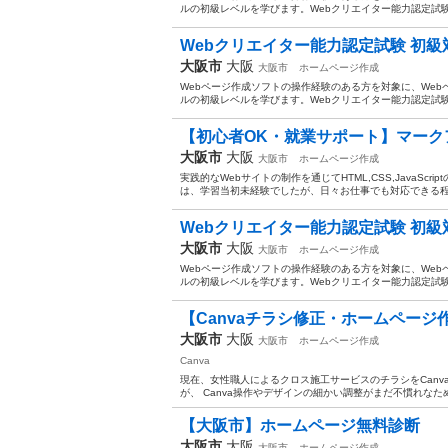
ルの初級レベルを学びます。Webクリエイター能力認定試験初
Webクリエイター能力認定試験 初級
大阪市
大阪
大阪市
ホームページ作成
Webページ作成ソフトの操作経験のある方を対象に、Webペ
ルの初級レベルを学びます。Webクリエイター能力認定試験初
【初心者OK・就業サポート】マークア
大阪市
大阪
大阪市
ホームページ作成
実践的なWebサイトの制作を通じてHTML,CSS,JavaS
は、学習当初未経験でしたが、日々お仕事でも対応できる程ス
Webクリエイター能力認定試験 初級
大阪市
大阪
大阪市
ホームページ作成
Webページ作成ソフトの操作経験のある方を対象に、Webペ
ルの初級レベルを学びます。Webクリエイター能力認定試験初
【Canvaチラシ修正・ホームペー
大阪市
大阪
大阪市
ホームページ作成
Canva
現在、女性職人によるクロス施工サービスのチラシをCanva
が、 Canva操作やデザインの細かい調整がまだ不慣れなため
【大阪市】ホームページ無料診断
大阪市
大阪
大阪市
ホームページ作成