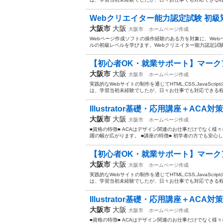
Webクリエイター能力認定試験 初級
大阪市
大阪
大阪市
ホームページ作成
Webページ作成ソフトの操作経験のある方を対象に、Webペ
ルの初級レベルを学びます。Webクリエイター能力認定試験初
【初心者OK・就業サポート】マークア
大阪市
大阪
大阪市
ホームページ作成
実践的なWebサイトの制作を通じてHTML,CSS,JavaS
は、学習当初未経験でしたが、日々お仕事でも対応できる程ス
Illustrator基礎・応用講座＋ACA
大阪市
大阪
大阪市
ホームページ作成
■資格の特徴■ ACAはデザイン関連のお仕事だけでなく様
躍の幅が広がります。 ■講座の特徴■ 初学者の方でも安心し
【初心者OK・就業サポート】マークア
大阪市
大阪
大阪市
ホームページ作成
実践的なWebサイトの制作を通じてHTML,CSS,JavaS
は、学習当初未経験でしたが、日々お仕事でも対応できる程ス
Illustrator基礎・応用講座＋ACA
大阪市
大阪
大阪市
ホームページ作成
■資格の特徴■ ACAはデザイン関連のお仕事だけでなく様