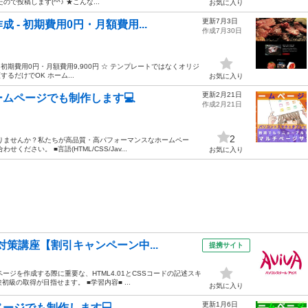
投稿します(^^♪ ★こんな...
お気に入り
更新7月3日
- 初期費用0円・月額費用...
作成7月30日
初期費用0円・月額費用9,900円 ☆ テンプレートではなくオリジ
るだけでOK ホーム...
お気に入り
更新2月21日
ムページでも制作します💻️
作成2月21日
2
ありませんか？私たちが高品質・高パフォーマンスなホームペー
さい。 ■言語(HTML/CSS/Jav...
お気に入り
対策講座【割引キャンペーン中...
提携サイト
ージを作成する際に重要な、HTML4.01とCSSコードの記述スキ
級の取得が目指せます。 ■学習内容■ ...
お気に入り
更新1月6日
ージでも制作します💻️