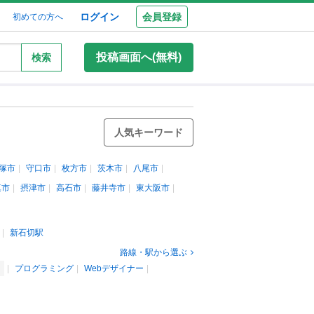
ログイン
会員登録
初めての方へ
投稿画面へ(無料)
検索
人気キーワード
塚市
守口市
枚方市
茨木市
八尾市
真市
摂津市
高石市
藤井寺市
東大阪市
新石切駅
路線・駅から選ぶ
成
プログラミング
Webデザイナー