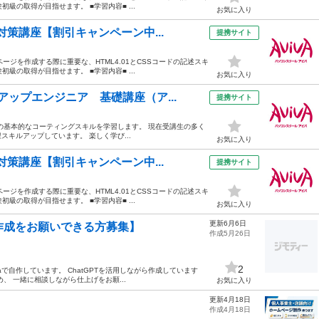
級の取得が目指せます。 ■学習内容■ ...
お気に入り
対策講座【割引キャンペーン中...
提携サイト
ージを作成する際に重要な、HTML4.01とCSSコードの記述スキ
級の取得が目指せます。 ■学習内容■ ...
お気に入り
ップエンジニア 基礎講座（ア...
提携サイト
criptの基本的なコーティングスキルを学習します。 現在受講生の多く
キルアップしています。 楽しく学び...
お気に入り
対策講座【割引キャンペーン中...
提携サイト
ージを作成する際に重要な、HTML4.01とCSSコードの記述スキ
級の取得が目指せます。 ■学習内容■ ...
お気に入り
更新6月6日
ジ作成をお願いできる方募集】
作成5月26日
2
で自作しています。 ChatGPTを活用しながら作成しています
、 一緒に相談しながら仕上げをお願...
お気に入り
更新4月18日
作成4月18日