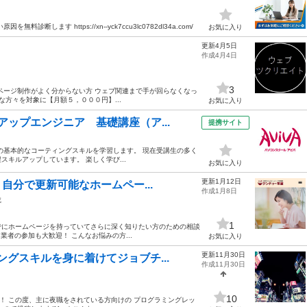
ます https://xn--yck7ccu3lc0782dl34a.com/
お気に入り
更新4月5日
作成4月4日
3
ページ制作がよく分からない方 ウェブ関連まで手が回らなくなっ
な方々を対象に【月額５，０００円】...
お気に入り
ップエンジニア 基礎講座（ア...
提携サイト
criptの基本的なコーティングスキルを学習します。 現在受講生の多く
キルアップしています。 楽しく学び...
お気に入り
更新1月12日
自分で更新可能なホームペー...
作成1月8日
成
1
でにホームページを持っていてさらに深く知りたい方のための相談
業者の参加も大歓迎！ こんなお悩みの方...
お気に入り
更新11月30日
グスキルを身に着けてジョブチ...
作成11月30日
10
す！ この度、主に夜職をされている方向けの プログラミングレッ