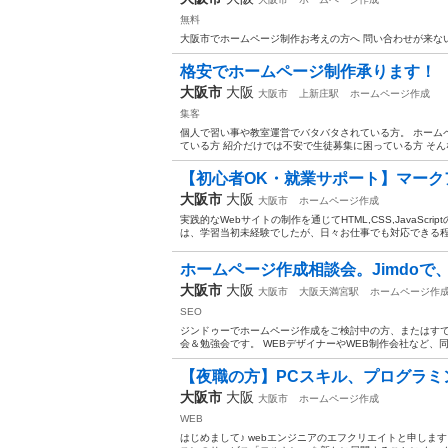
無料
大阪市でホームページ制作お考えの方へ 問い合わせが来ない原因を無料診断し
格安でホームページ制作承ります！
大阪市
大阪
大阪市
上新庄駅
ホームページ作成
集客
個人で習い事や教室運営でバタバタされている方。 ホーム
ている方 紹介だけでは不安で生徒募集に困っている方 そん
【初心者OK・就業サポート】マークア
大阪市
大阪
大阪市
ホームページ作成
実践的なWebサイトの制作を通じてHTML,CSS,JavaS
は、学習当初未経験でしたが、日々お仕事でも対応できる程ス
ホームページ作成相談会。Jimdoで、
大阪市
大阪
大阪市
大阪天満宮駅
ホームページ作
SEO
ジンドゥーでホームページ作成をご検討中の方、またはす
会＆勉強会です。 WEBデザイナーやWEB制作会社など、同
【夜職の方】PCスキル、プログラミン
大阪市
大阪
大阪市
ホームページ作成
WEB
はじめまして♪ webエンジニアのエフクリエイトと申しま