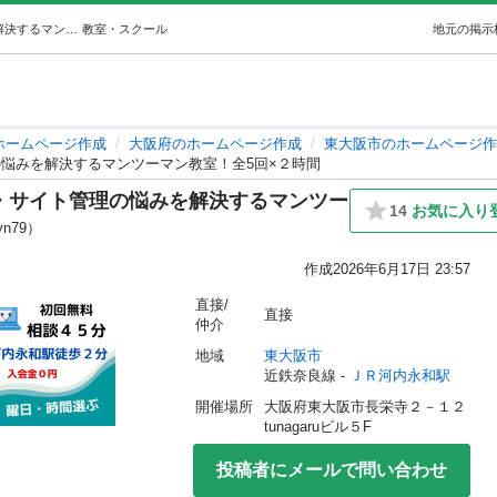
河内永和駅徒歩2分、Wordpress・サイト管理の悩みを解決するマンツーマン教室！全5回×２時間 (合同会社KS志) ＪＲ河内永和のホームページ作成の生徒募集・教室・スクールの広告掲示板｜ジモティー
教室・スクール
地元の掲示
ホームページ作成
大阪府のホームページ作成
東大阪市のホームページ作
管理の悩みを解決するマンツーマン教室！全5回×２時間
ss・サイト管理の悩みを解決するマンツー
14
お気に入り
yn79）
作成
2026年6月17日 23:57
直接/
直接
仲介
地域
東大阪市
近鉄奈良線 - 
ＪＲ河内永和駅
開催場所
大阪府東大阪市長栄寺２－１２
tunagaruビル５F
投稿者にメールで問い合わせ