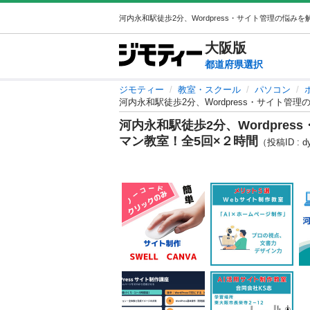
大阪
版
都道府県選択
ジモティー
教室・スクール
パソコン
河内永和駅徒歩2分、Wordpress・サイト
河内永和駅徒歩2分、Wordpre
マン教室！全5回×２時間
（投稿ID : d