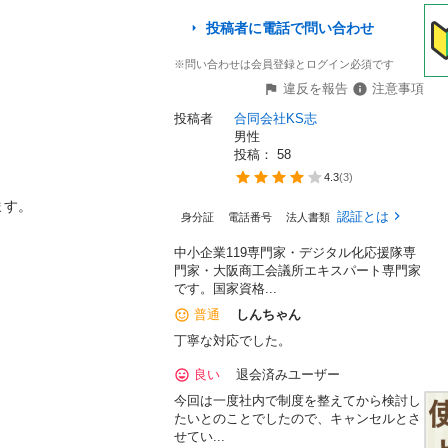
投稿者に電話で問い合わせ
※問い合わせは会員登録とログイン必須です
違反を報告
注意事項
投稿者
合同会社KS志
男性
投稿： 
58
4.3
(
3
)
。

認証とは
身分証
電話番号
法人書類
中小企業119専門家・デジタル化応援隊専
門家・大阪商工会議所エキスパート専門家
です。国家資格...
普通
しんちゃん

丁寧な対応でした。
良い
退会済みユーザー
今回は一度社内で制度を整えてから検討し
たいとのことでしたので、キャンセルとさ
せてい...