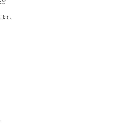


。


