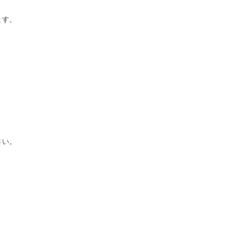






