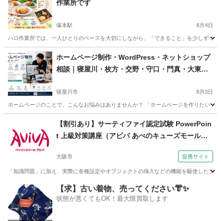
作業所です
塚本駅
8月4日
ハロ作業所では、一人ひとりのペースを大切にしながら、「できること」を少しずつ増やし
大阪
大阪市
塚本駅
エクセル
就労継続支援
ホームページ制作・WordPress・ネットショップ
相談｜寝屋川・枚方・交野・守口・門真・大東・
大阪市内も
寝屋川市
8月3日
ホームページのことで、こんなお悩みはありませんか？ 「ホームページを作りたい」、
大阪
寝屋川市
Webデザイナー
ネットショップ
【割引あり】サーティファイ認定試験 PowerPoin
t 上級対策講座（アビバ あべのキューズモール校
（天王寺））
大阪市
提携サイト
「知識問題」に加え、実際に各種設定やオブジェクトの挿入などの機能を駆使したプレ
大阪
大阪市
パワーポイント
【求】古い着物、売ってください👘✨
状態が悪くてもOK！最大限買取します