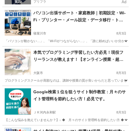
プリフラ
Ad
パソコン出張サポート・家庭教師｜初期設定・Wi-
Fi・プリンター・メール設定・データ移行・トラ
ブル対応・ホームページ相談｜寝屋川市・枚方
市・交野市・守口市・門真・大東・大阪市内も
寝屋川市
8月3日
「パソコンが動かない…」、「Wi-Fiがつながらない…」、「誰に頼めばいいか分から
大阪
寝屋川市
Windows総合
ネットショップ
本気でプログラミング学習したい方必見！現役フ
リーランスが教えます！【オンライン授業・超初
心者大歓迎】
大阪市
8月3日
プログラミングスクールが高額なのは、講師や授業の質が良いからだと思っていませんか？
大阪
大阪市
プログラミング
フリーランス
Google検索１位を狙うサイト制作教室：月々のサ
イト管理料を節約したい方！必見です。
ＪＲ河内永和駅
8月3日
【こんな悩みを抱えていませんか？】↓ ◆ 月々のサイト管理料を節約したい方 ◆「W
大阪
東大阪市
ＪＲ河内永和駅
ホームページ作成
Canva