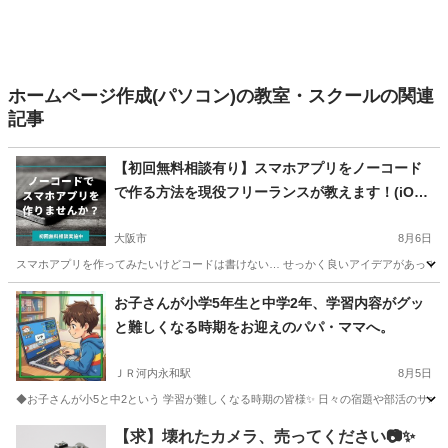
ホームページ作成(パソコン)の教室・スクールの関連
記事
【初回無料相談有り】スマホアプリをノーコード
で作る方法を現役フリーランスが教えます！(iOS
アプリ・Androidアプリ)
大阪市
8月6日
スマホアプリを作ってみたいけどコードは書けない… せっかく良いアイデアがあっても
大阪
大阪市
その他
東京
世田谷区
その他
お子さんが小学5年生と中学2年、学習内容がグッ
と難しくなる時期をお迎えのパパ・ママへ。
ノーコード
ＪＲ河内永和駅
8月5日
◆お子さんが小5と中2という 学習が難しくなる時期の皆様✨ 日々の宿題や部活のサポート
大阪
東大阪市
ＪＲ河内永和駅
ホームページ作成
Canva
【求】壊れたカメラ、売ってください📷✨