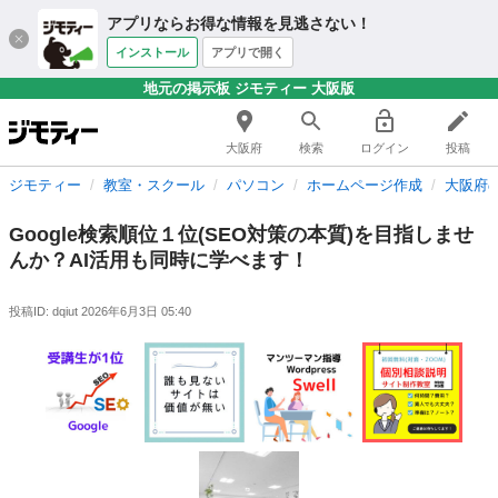
アプリならお得な情報を見逃さない！
インストール
アプリで開く
地元の掲示板 ジモティー 大阪版
大阪府
検索
ログイン
投稿
ジモティー
教室・スクール
パソコン
ホームページ作成
大阪府
Google検索順位１位(SEO対策の本質)を目指しませ
んか？AI活用も同時に学べます！
投稿ID: dqiut
2026年6月3日 05:40