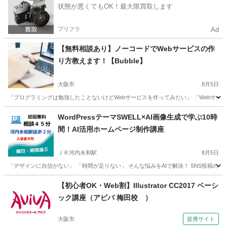
状態が悪くてもOK！最大限買取します
プリフラ
Ad
【無料相談あり】ノーコードでWebサービスの作
り方教えます！【Bubble】
大阪市
8月5日
「プログラミングは勉強したことないけどWebサービスを作ってみたい」 「Webサービ
大阪
大阪市
その他
ノーコード
WordPressテーマSWELL×AI画像生成で学ぶ10時
間！AI活用ホームページ制作講座
ＪＲ河内永和駅
8月5日
「デザインに自信がない」 「時間が足りない」 そんな悩みをAIで解決！ SNS投稿のネタ探
大阪
東大阪市
ＪＲ河内永和駅
ホームページ作成
リモート
【初心者OK・Web割】Illustrator CC2017 ベーシ
ック講座（アビバ 梅田校 ）
大阪市
提携サイト