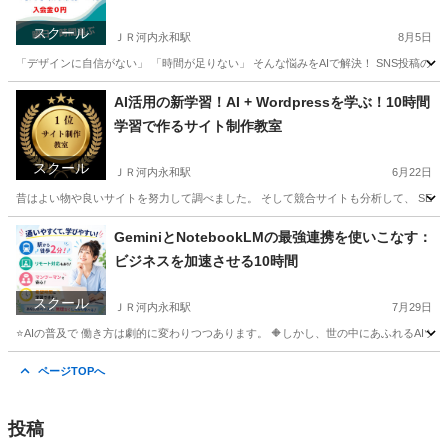
スクール
ＪＲ河内永和駅
8月5日
「デザインに自信がない」 「時間が足りない」 そんな悩みをAIで解決！ SNS投稿のネタ探
大阪
東大阪市
ＪＲ河内永和駅
ホームページ作成
リモート
AI活用の新学習！AI + Wordpressを学ぶ！10時間
学習で作るサイト制作教室
スクール
ＪＲ河内永和駅
6月22日
昔はよい物や良いサイトを努力して調べました。 そして競合サイトも分析して、 SEO対策の
大阪
東大阪市
ＪＲ河内永和駅
ホームページ作成
SEO
GeminiとNotebookLMの最強連携を使いこなす：
ビジネスを加速させる10時間
スクール
ＪＲ河内永和駅
7月29日
⭐AIの普及で 働き方は劇的に変わりつつあります。 🔶しかし、世の中にあふれるAIツ
大阪
東大阪市
ＪＲ河内永和駅
ホームページ作成
デジタル
ページTOPへ
投稿