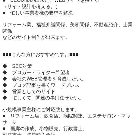
■　SEO対策の出来た、WEBサイトを持てる

（サイト設計を考える。）

■　忙しい事業者様の要求を解決

リフォーム業、福祉介護関係、美容関係、不動産紹介、士業
関係、

などのサイト制作が出来ます。

■■■こんな方におすすめです。■■■

◆　SEO対策

◆　ブロガー・ライター希望者

◆　会社のWEB管理者を育成したい。

◆　ブログ記事を書くワードプレス

◆　営業としてのサイト

◆　忙しくてIT関連の事は任せたい。

小規模事業主様にご対応致します。

■　リフォーム店、飲食店、病院関連、エステサロン・マッ
サージ

■　画廊の作成、小物販売、行政書士、

司法書士、貿易輸入会社
