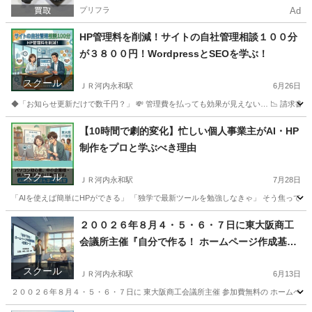
プリフラ
Ad
HP管理料を削減！サイトの自社管理相談１００分
が３８００円！WordpressとSEOを学ぶ！
スクール
ＪＲ河内永和駅
6月26日
◆「お知らせ更新だけで数千円？」 💸 管理費を払っても効果が見えない… 📉 請求書を見て
大阪
東大阪市
ＪＲ河内永和駅
ホームページ作成
Canva
【10時間で劇的変化】忙しい個人事業主がAI・HP
制作をプロと学ぶべき理由
スクール
ＪＲ河内永和駅
7月28日
「AIを使えば簡単にHPができる」 「独学で最新ツールを勉強しなきゃ」 そう焦ってい
大阪
東大阪市
ＪＲ河内永和駅
VBA
２００２６年８月４・５・６・７日に東大阪商工
会議所主催『自分で作る！ ホームページ作成基礎
講座』4日間コース
スクール
ＪＲ河内永和駅
6月13日
２００２６年８月４・５・６・７日に 東大阪商工会議所主催 参加費無料の ホームページ作