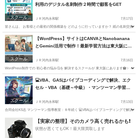
利用のデジタル名刺制作２時間で顧客をGET
スクール
ＪＲ河内永和駅
7月17日
皆さんは、 お客様との最初の関係構築を どのように行っていますか？ 紙の名刺交換でしょ
大阪
東大阪市
ＪＲ河内永和駅
ホームページ作成
【WordPress】サイトはCANVAとNanobanana
とGemini活用で制作！最新学習方法は東大阪に
て。
スクール
ＪＲ河内永和駅
7月16日
WordPress制作での 初心者の悩み🤔を 解決するスクールが 東大阪にあります🏫✨ ４０代
大阪
東大阪市
ＪＲ河内永和駅
パソコン
WordPress
💻VBA、GASはバイブコーディングで解決、エク
セル・VBA（基礎～中級）・マンツーマン学習教
室が東大阪市にある
スクール
ＪＲ河内永和駅
7月13日
合同会社KS志 マンツーマン指導教室：８年続く 💻VBAはバイブコーディングで解決 するの
大阪
東大阪市
ＪＲ河内永和駅
ワード
リモート
【実家の整理】そのカメラ高く売れるかも❗️
状態が悪くてもOK！最大限買取します