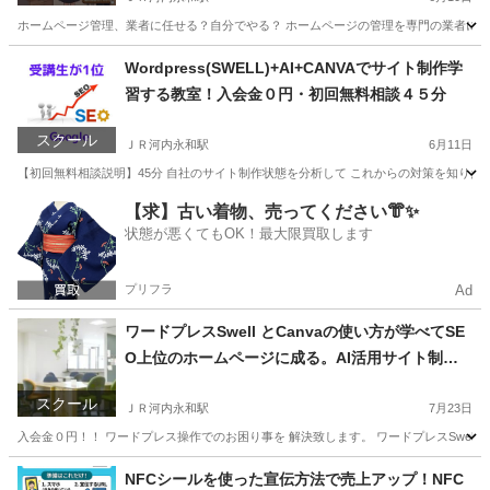
ホームページ管理、業者に任せる？自分でやる？ ホームページの管理を専門の業者に依頼する
大阪
東大阪市
ＪＲ河内永和駅
エクセル
マンツーマン
Wordpress(SWELL)+AI+CANVAでサイト制作学
習する教室！入会金０円・初回無料相談４５分
スクール
ＪＲ河内永和駅
6月11日
【初回無料相談説明】45分 自社のサイト制作状態を分析して これからの対策を知りたい。
大阪
東大阪市
ＪＲ河内永和駅
ホームページ作成
無料
【求】古い着物、売ってください👘✨
状態が悪くてもOK！最大限買取します
プリフラ
Ad
ワードプレスSwell とCanvaの使い方が学べてSE
O上位のホームページに成る。AI活用サイト制作
教室
スクール
ＪＲ河内永和駅
7月23日
入会金０円！！ ワードプレス操作でのお困り事を 解決致します。 ワードプレスSwell とC
大阪
東大阪市
ＪＲ河内永和駅
ホームページ作成
NFCシールを使った宣伝方法で売上アップ！NFC