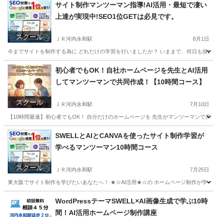
大阪
東大阪市
ＪＲ河内永和駅
パソコン
デジタル
サイト制作マンツーマン指導!AI活用・最短で凄い
上達が実現中!SEO1位GETは必見です。
スクール
ＪＲ河内永和駅
8月1日
今までサイトを制作する為に どれだけの学習を行いましたか？ いままで、何日も掛けて
大阪
東大阪市
ＪＲ河内永和駅
パソコン
CANVA
初心者でもOK！自社ホームページを先生とAI活用
してマンツーマンで共同作成！【10時間コース】
スクール
ＪＲ河内永和駅
7月10日
【10時間最速】初心者でもOK！ 自分だけのホームページを 先生がマンツーマンで共同
大阪
東大阪市
ＪＲ河内永和駅
ホームページ作成
リモート
SWELLとAIとCANVAを使ったサイト制作学習が
学べるマンツーマン10時間コース
スクール
ＪＲ河内永和駅
7月25日
東大阪でサイト制作を学びたいあなたへ！ ★☆AI活用★☆の ホームページ制作が学べます。 
大阪
東大阪市
ＪＲ河内永和駅
ホームページ作成
WordPressテーマSWELL×AI画像生成で学ぶ10時
間！AI活用ホームページ制作講座