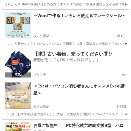
これからIllustratorを学びはじめる方にオススメの講座！ 映像を視聴しながら操作を行
大阪
大阪市
Illustrator
～Wordで作る！いろいろ使えるフレークシール～
枚方公園駅
8月4日
【こころ豊かなくらしのためのパソコン活用術】 大阪・京阪枚方公園駅すぐのパソコン
大阪
枚方市
枚方公園駅
ワード
初心者
【求】古い着物、売ってください👘✨
状態が悪くてもOK！最大限買取します
プリフラ
Ad
＜Excel・パソコン初心者さんにオススメExcel講
座＞
枚方公園駅
8月4日
【８月・おすすめ講座のお知らせ】 大阪・京阪枚方公園駅すぐのパソコンスクール 事務プ
大阪
枚方市
枚方公園駅
エクセル
講座
お昼ご飯無料！ PC特化就労継続支援B型 ハロ