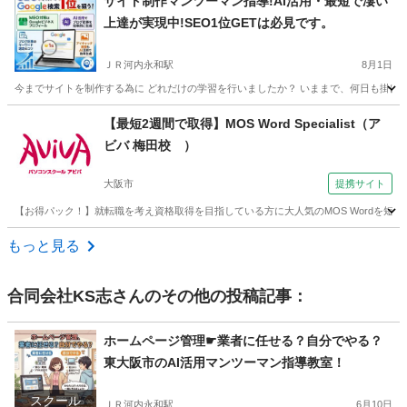
サイト制作マンツーマン指導!AI活用・最短で凄い
上達が実現中!SEO1位GETは必見です。
ＪＲ河内永和駅
8月1日
今までサイトを制作する為に どれだけの学習を行いましたか？ いままで、何日も掛けて
大阪
東大阪市
ＪＲ河内永和駅
パソコン
CANVA
【最短2週間で取得】MOS Word Specialist（ア
ビバ 梅田校 ）
大阪市
提携サイト
【お得パック！】就転職を考え資格取得を目指している方に大人気のMOS Wordを
大阪
大阪市
ワード
もっと見る
合同会社KS志
さんのその他の投稿記事：
ホームページ管理☛業者に任せる？自分でやる？
東大阪市のAI活用マンツーマン指導教室！
スクール
ＪＲ河内永和駅
6月10日