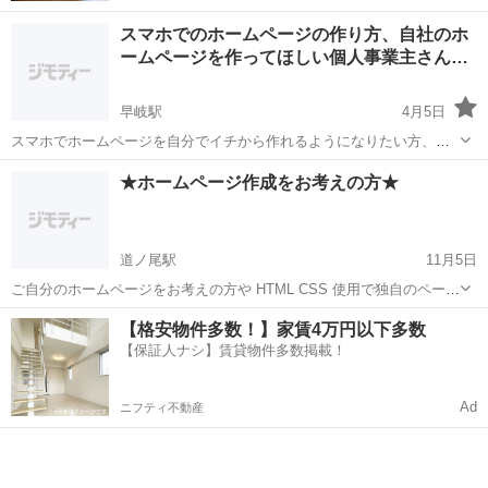
スマホでのホームページの作り方、自社のホ
ームページを作ってほしい個人事業主さん…
早岐駅
4月5日
スマホでホームページを自分でイチから作れるようになりたい方、ホ
ームページを作ってほしい方、有料にてお手伝いします。 詳しくはメ
長崎
佐世保市
早岐駅
ホームページ作成
個人事業主
★ホームページ作成をお考えの方★
ッセージかお電話にて
道ノ尾駅
11月5日
ご自分のホームページをお考えの方や HTML CSS 使用で独自のページ
を作りたいと 考えられてる方 お手伝いいたします。 初級程度にてど
長崎
長崎市
道ノ尾駅
ホームページ作成
個人
【格安物件多数！】家賃4万円以下多数
うしても 上手く出来ないと 思われたらご連絡ください。 個人にてご
【保証人ナシ】賃貸物件多数掲載！
指導をさせ...
Ad
ニフティ不動産