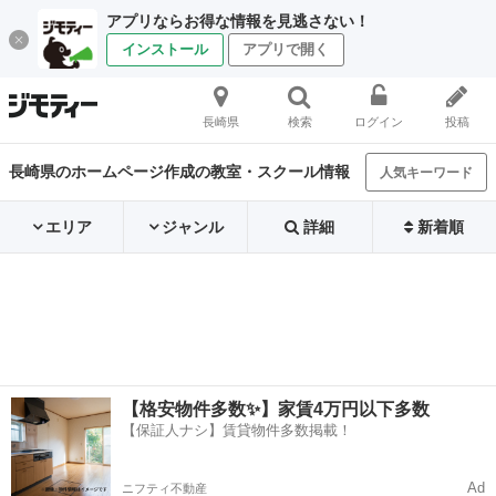
アプリならお得な情報を見逃さない！
インストール
アプリで開く
長崎県
検索
ログイン
投稿
長崎県のホームページ作成の教室・スクール情報
人気キーワード
エリア
ジャンル
詳細
新着順
【格安物件多数✨】家賃4万円以下多数
【保証人ナシ】賃貸物件多数掲載！
Ad
ニフティ不動産