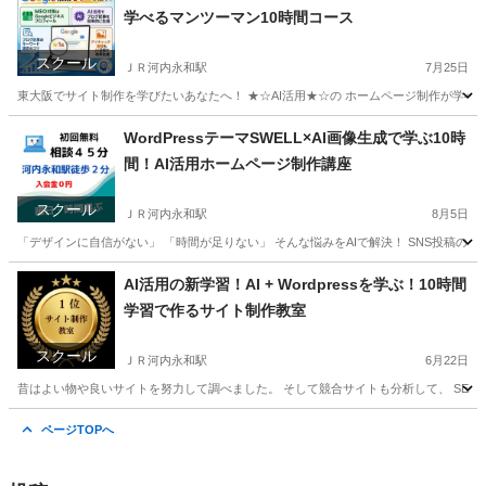
学べるマンツーマン10時間コース
スクール
ＪＲ河内永和駅
7月25日
東大阪でサイト制作を学びたいあなたへ！ ★☆AI活用★☆の ホームページ制作が学べます。 
大阪
東大阪市
ＪＲ河内永和駅
ホームページ作成
WordPressテーマSWELL×AI画像生成で学ぶ10時
間！AI活用ホームページ制作講座
スクール
ＪＲ河内永和駅
8月5日
「デザインに自信がない」 「時間が足りない」 そんな悩みをAIで解決！ SNS投稿のネタ探
大阪
東大阪市
ＪＲ河内永和駅
ホームページ作成
リモート
AI活用の新学習！AI + Wordpressを学ぶ！10時間
学習で作るサイト制作教室
スクール
ＪＲ河内永和駅
6月22日
昔はよい物や良いサイトを努力して調べました。 そして競合サイトも分析して、 SEO対策の
大阪
東大阪市
ＪＲ河内永和駅
ホームページ作成
SEO
ページTOPへ