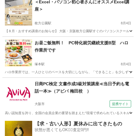
＜Excel・パソコン初心者さんにオススメExcel講
座＞
枚方公園駅
8月4日
【８月・おすすめ講座のお知らせ】 大阪・京阪枚方公園駅すぐのパソコンスクール 事務プ
大阪
枚方市
枚方公園駅
エクセル
講座
お昼ご飯無料！ PC特化就労継続支援B型 ハロ
作業所です
塚本駅
8月4日
ハロ作業所では、一人ひとりのペースを大切にしながら、「できること」を少しずつ増やし
大阪
大阪市
塚本駅
エクセル
就労継続支援
日商PC検定 文書作成3級対策講座≪当日予約も電
話一本≫（アビバ 梅田校 ）
大阪市
提携サイト
高い認知度を誇り、全国の会員企業の要望を踏まえた“現場で求められているスキル”、
大阪
大阪市
ワード
【求・古い人形】夏休みに出てきたもの
状態が悪くてもOK🙆‍♀️査定0円‼️