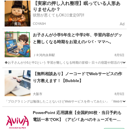
大阪
大阪市
その他
東京
世田谷区
その他
【実家の押し入れ整理】眠っている人形あ
りませんか？
ノーコード
状態が悪くてもOK🙆‍♀️査定0円‼️
COYASH
Ad
お子さんが小学5年生と中学2年、学習内容がグッ
と難しくなる時期をお迎えのパパ・ママへ。
ＪＲ河内永和駅
8月5日
◆お子さんが小5と中2という 学習が難しくなる時期の皆様✨ 日々の宿題や部活のサポート
大阪
東大阪市
ＪＲ河内永和駅
ホームページ作成
Canva
【無料相談あり】ノーコードでWebサービスの作
り方教えます！【Bubble】
大阪市
8月5日
「プログラミングは勉強したことないけどWebサービスを作ってみたい」 「Webサービ
大阪
大阪市
その他
ノーコード
PowerPoint 応用講座【全国約90校・当日予約も
電話一本でOK】（アビバ あべのキューズモール
校（天王寺））