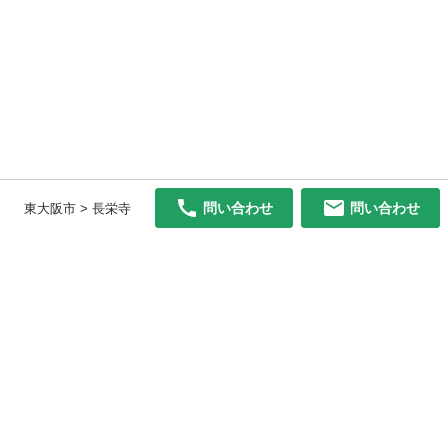
問い合わせ
問い合わせ
東大阪市 > 長栄寺
初めての方へ
利用規約
プライバシーポリシー
プライバシー・ステートメント
健全化に資する運用方針
お問い合わせ
運営会社
サイトマップ
ご利用ガイド
フリーワードで探す