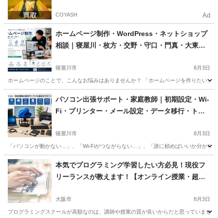
COYASH
Ad
ホームページ制作・WordPress・ネットショップ
相談｜寝屋川・枚方・交野・守口・門真・大東・
大阪市内も
寝屋川市
8月3日
ホームページのことで、こんなお悩みはありませんか？ 「ホームページを作りたい」、
大阪
寝屋川市
Webデザイナー
ネットショップ
パソコン出張サポート・家庭教師｜初期設定・Wi-
Fi・プリンター・メール設定・データ移行・トラ
ブル対応・ホームページ相談｜寝屋川市・枚方
市・交野市・守口市・門真・大東・大阪市内も
寝屋川市
8月3日
「パソコンが動かない…」、「Wi-Fiがつながらない…」、「誰に頼めばいいか分から
大阪
寝屋川市
Windows総合
ネットショップ
本気でプログラミング学習したい方必見！現役フ
リーランスが教えます！【オンライン授業・超初
心者大歓迎】
大阪市
8月3日
プログラミングスクールが高額なのは、講師や授業の質が良いからだと思っていませんか？