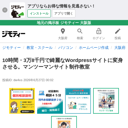
アプリならお得な情報を見逃さない！
インストール
アプリで開く
地元の掲示板 ジモティー 大阪版
大阪府
検索
ログイン
投稿
ジモティー
教室・スクール
パソコン
ホームページ作成
大阪府
10時間・3万8千円で綺麗なWordpressサイトに変身
させる。マンツーマンサイト制作教室
投稿ID: dw4xs
2026年6月27日 00:02