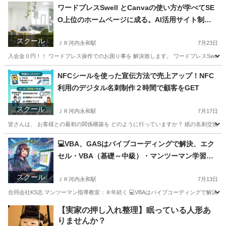
大阪
東大阪市
ＪＲ河内永和駅
ホームページ作成
ワードプレスSwell とCanvaの使い方が学べてSE
O上位のホームページに成る。AI活用サイト制作
教室
スクール
ＪＲ河内永和駅
7月23日
入会金０円！！ ワードプレス操作でのお困り事を 解決致します。 ワードプレスSwell とC
大阪
東大阪市
ＪＲ河内永和駅
ホームページ作成
NFCシールを使った宣伝方法で売上アップ！NFC
利用のデジタル名刺制作２時間で顧客をGET
スクール
ＪＲ河内永和駅
7月17日
皆さんは、 お客様との最初の関係構築を どのように行っていますか？ 紙の名刺交換でしょ
大阪
東大阪市
ＪＲ河内永和駅
ホームページ作成
💻VBA、GASはバイブコーディングで解決、エク
セル・VBA（基礎～中級）・マンツーマン学習教
室が東大阪市にある
スクール
ＪＲ河内永和駅
7月13日
合同会社KS志 マンツーマン指導教室：８年続く 💻VBAはバイブコーディングで解決 するの
大阪
東大阪市
ＪＲ河内永和駅
ワード
リモート
【実家の押し入れ整理】眠っている人形あ
りませんか？