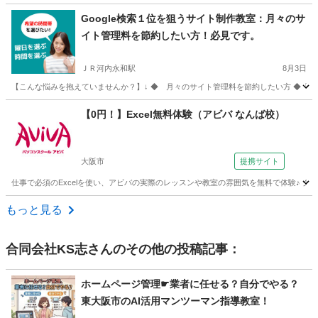
大阪
大阪市
プログラミング
フリーランス
Google検索１位を狙うサイト制作教室：月々のサ
イト管理料を節約したい方！必見です。
ＪＲ河内永和駅
8月3日
【こんな悩みを抱えていませんか？】↓ ◆ 月々のサイト管理料を節約したい方 ◆「W
大阪
東大阪市
ＪＲ河内永和駅
ホームページ作成
Canva
【0円！】Excel無料体験（アビバ なんば校）
大阪市
提携サイト
仕事で必須のExcelを使い、アビバの実際のレッスンや教室の雰囲気を無料で体験♪
大阪
大阪市
エクセル
もっと見る
合同会社KS志
さんのその他の投稿記事：
ホームページ管理☛業者に任せる？自分でやる？
東大阪市のAI活用マンツーマン指導教室！