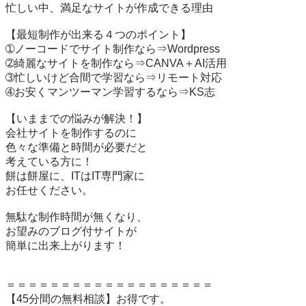
忙しい中、満足なサイトが作成できる理由

【最短制作が出来る４つのポイント】

➀ノーコードでサイト制作なら⇒Wordpress

➁綺麗なサイトを制作なら⇒CANVA＋AI活用

➂忙しいけど合間で学習なら⇒リモート対応

➃お安くマンツーマン学習するなら⇒KS志

【いままでの悩みが解決！】

会社サイトを制作するのに

色々な準備と時間が必要だと

考えている方に！

餅は餅屋に、ITはIT専門家に

お任せください。

無駄な制作時間が無くなり、

お望みのブログ付サイトが

簡単に出来上がります！

＝＝＝＝＝＝＝＝＝＝＝＝＝＝＝＝＝＝＝

【45分間の無料相談】お得です。
