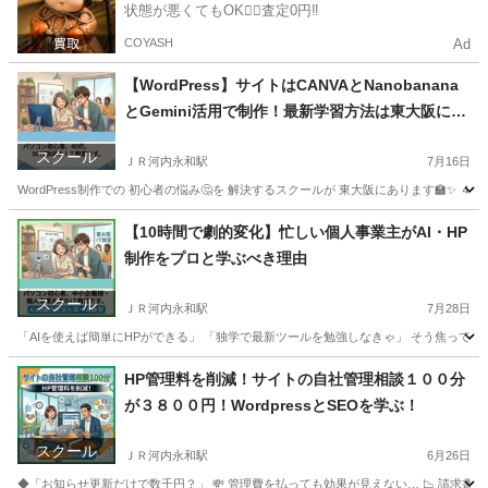
状態が悪くてもOK🙆‍♀️査定0円‼️
COYASH
Ad
【WordPress】サイトはCANVAとNanobanana
とGemini活用で制作！最新学習方法は東大阪に
て。
スクール
ＪＲ河内永和駅
7月16日
WordPress制作での 初心者の悩み🤔を 解決するスクールが 東大阪にあります🏫✨ ４０代
大阪
東大阪市
ＪＲ河内永和駅
パソコン
WordPress
【10時間で劇的変化】忙しい個人事業主がAI・HP
制作をプロと学ぶべき理由
スクール
ＪＲ河内永和駅
7月28日
「AIを使えば簡単にHPができる」 「独学で最新ツールを勉強しなきゃ」 そう焦ってい
大阪
東大阪市
ＪＲ河内永和駅
VBA
HP管理料を削減！サイトの自社管理相談１００分
が３８００円！WordpressとSEOを学ぶ！
スクール
ＪＲ河内永和駅
6月26日
◆「お知らせ更新だけで数千円？」 💸 管理費を払っても効果が見えない… 📉 請求書を見て