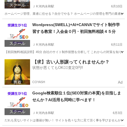
スクール
ＪＲ河内永和駅
6月10日
ホームページ管理、業者に任せる？自分でやる？ ホームページの管理を専門の業者に依頼する
大阪
東大阪市
ＪＲ河内永和駅
エクセル
マンツーマン
Wordpress(SWELL)+AI+CANVAでサイト制作学
習する教室！入会金０円・初回無料相談４５分
スクール
ＪＲ河内永和駅
6月11日
【初回無料相談説明】45分 自社のサイト制作状態を分析して これからの対策を知りたい。
大阪
東大阪市
ＪＲ河内永和駅
ホームページ作成
無料
【求】古い人形譲ってくれませんか？
状態が悪くてもOK🙆‍♀️査定0円‼️
COYASH
Ad
Google検索順位１位(SEO対策の本質)を目指しま
せんか？AI活用も同時に学べます！
スクール
ＪＲ河内永和駅
6月3日
だれも見ないサイトは価値が無い！ サイトを色々な方に見て頂く事を学びませんか。 し