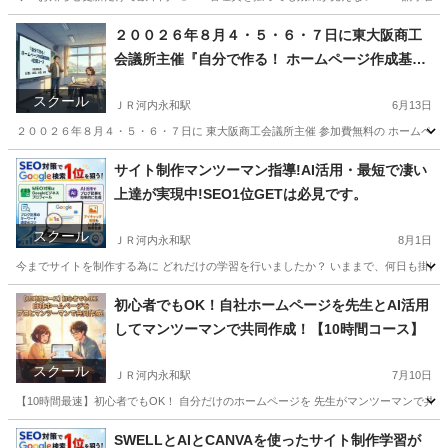
大阪
東大阪市
ＪＲ河内永和駅
ホームページ作成
Canva
２００２６年８月４・５・６・７日に東大阪商工
会議所主催『自分で作る！ ホームページ作成基礎
講座』4日間コース
スクール
ＪＲ河内永和駅
6月13日
２００２６年８月４・５・６・７日に 東大阪商工会議所主催 参加費無料の ホームページ作
大阪
東大阪市
ＪＲ河内永和駅
パソコン
デジタル
サイト制作マンツーマン指導!AI活用・最短で凄い
上達が実現中!SEO1位GETは必見です。
スクール
ＪＲ河内永和駅
8月1日
今までサイトを制作する為に どれだけの学習を行いましたか？ いままで、何日も掛けて
大阪
東大阪市
ＪＲ河内永和駅
パソコン
CANVA
初心者でもOK！自社ホームページを先生とAI活用
してマンツーマンで共同作成！【10時間コース】
スクール
ＪＲ河内永和駅
7月10日
【10時間最速】初心者でもOK！ 自分だけのホームページを 先生がマンツーマンで共同
大阪
東大阪市
ＪＲ河内永和駅
ホームページ作成
リモート
SWELLとAIとCANVAを使ったサイト制作学習が