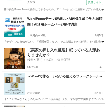
大阪市
提携サイト
基本的なPowerPointの操作はできるものの、アニメーションの応用やビデオの挿入など
大阪
大阪市
パワーポイント
WordPressテーマSWELL×AI画像生成で学ぶ10時
間！AI活用ホームページ制作講座
ＪＲ河内永和駅
8月5日
「デザインに自信がない」 「時間が足りない」 そんな悩みをAIで解決！ SNS投稿のネタ探
大阪
東大阪市
ＪＲ河内永和駅
ホームページ作成
リモート
【実家の押し入れ整理】眠っている人形あ
りませんか？
状態が悪くてもOK🙆‍♀️査定0円‼️
COYASH
Ad
～Wordで作る！いろいろ使えるフレークシール～
枚方公園駅
8月4日
【こころ豊かなくらしのためのパソコン活用術】 大阪・京阪枚方公園駅すぐのパソコン
大阪
枚方市
枚方公園駅
ワード
初心者