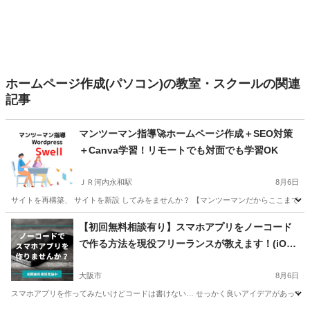
ホームページ作成(パソコン)の教室・スクールの関連
記事
マンツーマン指導🚀ホームページ作成＋SEO対策
＋Canva学習！リモートでも対面でも学習OK
ＪＲ河内永和駅
8月6日
サイトを再構築、 サイトを新設 してみをませんか？ 【マンツーマンだからここまで出来る。】 【教室
大阪
東大阪市
ＪＲ河内永和駅
ホームページ作成
【初回無料相談有り】スマホアプリをノーコード
で作る方法を現役フリーランスが教えます！(iOS
アプリ・Androidアプリ)
大阪市
8月6日
スマホアプリを作ってみたいけどコードは書けない… せっかく良いアイデアがあっても