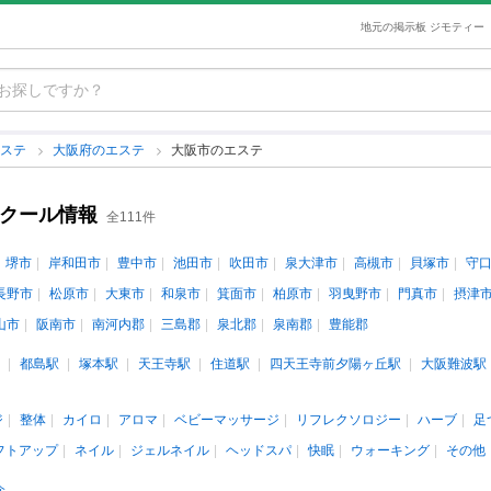
地元の掲示板 ジモティー
エステ
大阪府のエステ
大阪市のエステ
スクール情報
全111件
堺市
岸和田市
豊中市
池田市
吹田市
泉大津市
高槻市
貝塚市
守
長野市
松原市
大東市
和泉市
箕面市
柏原市
羽曳野市
門真市
摂津
山市
阪南市
南河内郡
三島郡
泉北郡
泉南郡
豊能郡
都島駅
塚本駅
天王寺駅
住道駅
四天王寺前夕陽ヶ丘駅
大阪難波駅
ジ
整体
カイロ
アロマ
ベビーマッサージ
リフレクソロジー
ハーブ
足
フトアップ
ネイル
ジェルネイル
ヘッドスパ
快眠
ウォーキング
その他
介