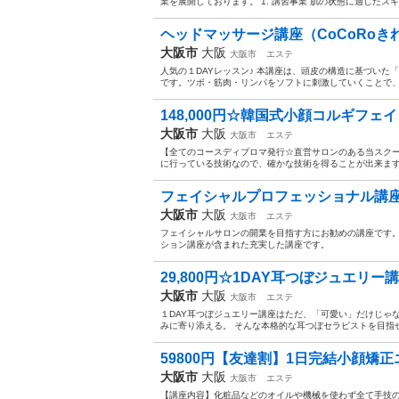
業を展開しております。 1. 講習事業 肌の状態に適したス
ヘッドマッサージ講座（CoCoRoきれ
大阪市
大阪
大阪市
エステ
人気の１DAYレッスン♪ 本講座は、頭皮の構造に基づい
です。ツボ・筋肉・リンパをソフトに刺激していくことで、血
148,000円☆韓国式小顔コルギフェイシ
大阪市
大阪
大阪市
エステ
【全てのコースディプロマ発行☆直営サロンのある当スクー
に行っている技術なので、確かな技術を得ることが出来ます！
フェイシャルプロフェッショナル講座 14
大阪市
大阪
大阪市
エステ
フェイシャルサロンの開業を目指す方にお勧めの講座です。
ション講座が含まれた充実した講座です。
29,800円☆1DAY耳つぼジュエリー講
大阪市
大阪
大阪市
エステ
１DAY耳つぼジュエリー講座はただ、「可愛い」だけじゃ
みに寄り添える。 そんな本格的な耳つぼセラピストを目指せま
59800円【友達割】1日完結小顔矯正
大阪市
大阪
大阪市
エステ
【講座内容】化粧品などのオイルや機械を使わず全て手技の