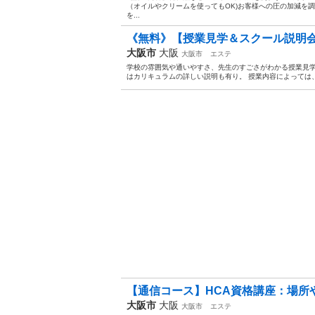
（オイルやクリームを使ってもOK)お客様への圧の加減を
を...
《無料》【授業見学＆スクール説明会
大阪市
大阪
大阪市
エステ
学校の雰囲気や通いやすさ、先生のすごさがわかる授業見学
はカリキュラムの詳しい説明も有り。 授業内容によっては、
【通信コース】HCA資格講座：場所や
大阪市
大阪
大阪市
エステ