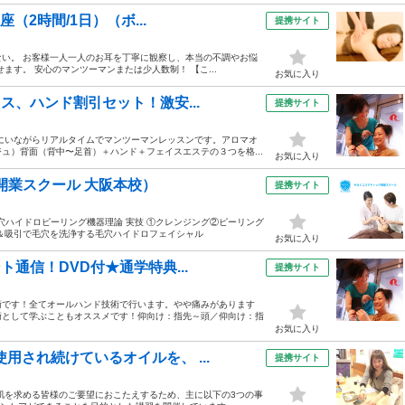
座（2時間/1日）（ボ...
提携サイト
ない。 お客様一人一人のお耳を丁寧に観察し、本当の不調やお悩
す。 安心のマンツーマンまたは少人数制！ 【こ...
お気に入り
ス、ハンド割引セット！激安...
提携サイト
宅にいながらリアルタイムでマンツーマンレッスンです。アロマオ
ュ）背面（背中〜足首）＋ハンド＋フェイスエステの３つを格...
お気に入り
開業スクール 大阪本校）
提携サイト
①毛穴ハイドロピーリング機器理論 実技 ①クレンジング②ピーリング
＆吸引で毛穴を洗浄する毛穴ハイドロフェイシャル
お気に入り
ト通信！DVD付★通学特典...
提携サイト
術です！全てオールハンド技術で行います。やや痛みがあります
術として学ぶこともオススメです！仰向け：指先～頭／仰向け：指
お気に入り
用され続けているオイルを、 ...
提携サイト
肌を求める皆様のご要望におこたえするため、主に以下の3つの事