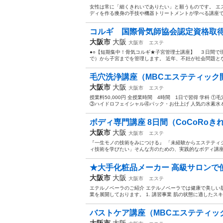
女性は常に「細くきれいでありたい」と願うものです。 エ
ディを作る痩身の手技や機器トリートメントが学べる講座
コルギ 国際骨気師協会認定資格取得
大阪市
大阪
大阪市
エステ
●○【短期集中！骨気コルギ★子宮管理士講座】 ３日間で
で）から子宮までを管理します。 近年、不妊が社会問題となっ
毛穴洗浄講座（MBCエステティック
大阪市
大阪
大阪市
エステ
授業料50,000円 全授業時間 4時間 1日で習得 学科 
③ハイドロフェイシャル④パック・お仕上げ 人気の水素水
ボディ専門講座 8日間（CoCoRoきれ
大阪市
大阪
大阪市
エステ
『一生モノの技術をみにつける』 「未経験からエステティ
ィ技術を学びたい」そんな方のための、実践的なボディ講座で
★大手化粧品メーカー 高級サロンで使
大阪市
大阪
大阪市
エステ
エテルノベーラのご紹介 エテルノベーラでは健康で美しい
業を展開しております。 1. 講習事業 肌の状態に適したス
バストケア講座（MBCエステティッ
大阪市
大阪