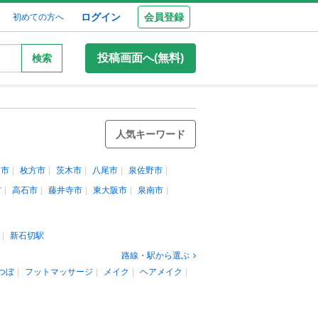
ログイン
会員登録
初めての方へ
投稿画面へ(無料)
検索
人気キーワード
口市
枚方市
茨木市
八尾市
泉佐野市
市
高石市
藤井寺市
東大阪市
泉南市
新石切駅
路線・駅から選ぶ
つぼ
フットマッサージ
メイク
ヘアメイク