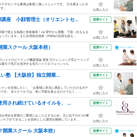
ステサロンでも痩身は集客に強いメニューです。 引き締まったボ
です。
お気に入り
講座 小顔管理士（オリエントセ...
提携サイト
現場で使える知識と技術修得！○● 背中から骨盤、下肢（太ももま
ています。また生理前症候群（PMS)の症状を訴え...
お気に入り
開業スクール 大阪本校）
提携サイト
①毛穴ハイドロピーリング機器理論 実技 ①クレンジング②ピーリング
＆吸引で毛穴を洗浄する毛穴ハイドロフェイシャル
お気に入り
い塾 【大阪校】独立開業...
提携サイト
シャンを目指したい」 「お客様に本当に満足していただけるボデ
す。 当スクールでは、単に手順を覚えるだけでなく、...
お気に入り
用され続けているオイルを、 ...
提携サイト
肌を求める皆様のご要望におこたえするため、主に以下の3つの事
キンケアができることを目的とした講習を開催しています...
お気に入り
ク開業スクール 大阪本校）
提携サイト