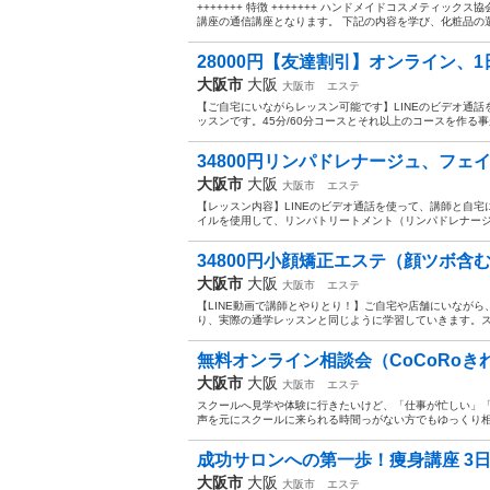
+++++++ 特徴 +++++++ ハンドメイドコスメティ
講座の通信講座となります。 下記の内容を学び、化粧品の選
28000円【友達割引】オンライン、1
大阪市
大阪
大阪市
エステ
【ご自宅にいながらレッスン可能です】LINEのビデオ通
ッスンです。45分/60分コースとそれ以上のコースを作る事
34800円リンパドレナージュ、フェイ
大阪市
大阪
大阪市
エステ
【レッスン内容】LINEのビデオ通話を使って、講師と自
イルを使用して、リンパトリートメント（リンパドレナージ
34800円小顔矯正エステ（顔ツボ含む
大阪市
大阪
大阪市
エステ
【LINE動画で講師とやりとり！】ご自宅や店舗にいながら
り、実際の通学レッスンと同じように学習していきます。スマ
無料オンライン相談会（CoCoRoきれ
大阪市
大阪
大阪市
エステ
スクールへ見学や体験に行きたいけど、「仕事が忙しい」
声を元にスクールに来られる時間っがない方でもゆっくり
成功サロンへの第一歩！痩身講座 3日間（
大阪市
大阪
大阪市
エステ