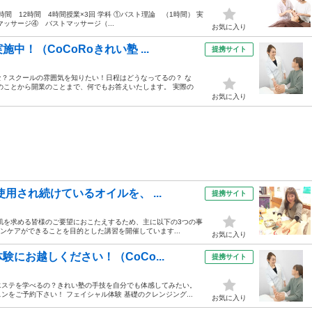
時間 12時間 4時間授業×3回 学科 ①バスト理論 （1時間） 実
ッサージ④ バストマッサージ（...
お気に入り
！（CoCoRoきれい塾 ...
提携サイト
？スクールの雰囲気を知りたい！日程はどうなってるの？ な
のことから開業のことまで、何でもお答えいたします。 実際の
お気に入り
用され続けているオイルを、 ...
提携サイト
肌を求める皆様のご要望におこたえするため、主に以下の3つの事
キンケアができることを目的とした講習を開催しています...
お気に入り
にお越しください！（CoCo...
提携サイト
エステを学べるの？きれい塾の手技を自分でも体感してみたい。
をご予約下さい！ フェイシャル体験 基礎のクレンジング...
お気に入り