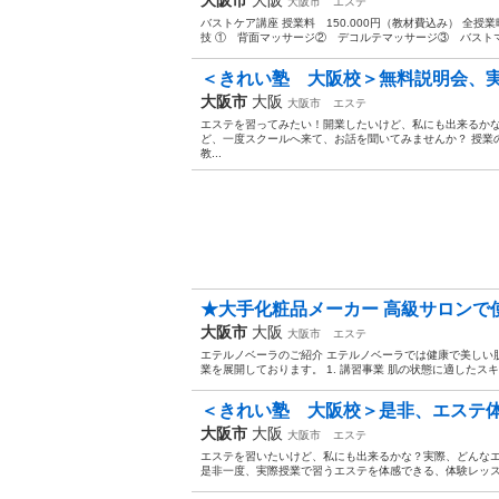
大阪市
エステ
バストケア講座 授業料 150.000円（教材費込み） 全授業
技 ① 背面マッサージ② デコルテマッサージ③ バストマ
＜きれい塾 大阪校＞無料説明会、実施中
大阪市
大阪
大阪市
エステ
エステを習ってみたい！開業したいけど、私にも出来るかな
ど、一度スクールへ来て、お話を聞いてみませんか？ 授業
教...
★大手化粧品メーカー 高級サロンで使
大阪市
大阪
大阪市
エステ
エテルノベーラのご紹介 エテルノベーラでは健康で美しい
業を展開しております。 1. 講習事業 肌の状態に適したス
＜きれい塾 大阪校＞是非、エステ体験
大阪市
大阪
大阪市
エステ
エステを習いたいけど、私にも出来るかな？実際、どんな
是非一度、実際授業で習うエステを体感できる、体験レッスン