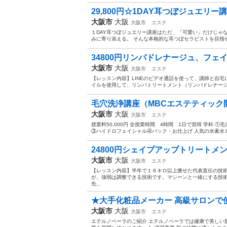
29,800円☆1DAY耳つぼジュエリー講
大阪市
大阪
大阪市
エステ
１DAY耳つぼジュエリー講座はただ、「可愛い」だけじゃ
みに寄り添える。 そんな本格的な耳つぼセラピストを目指せま
34800円リンパドレナージュ、フェイ
大阪市
大阪
大阪市
エステ
【レッスン内容】LINEのビデオ通話を使って、講師と自
イルを使用して、リンパトリートメント（リンパドレナージ
毛穴洗浄講座（MBCエステティック
大阪市
大阪
大阪市
エステ
授業料50,000円 全授業時間 4時間 1日で習得 学科 
③ハイドロフェイシャル④パック・お仕上げ 人気の水素水
24800円シェイプアップトリートメン
大阪市
大阪
大阪市
エステ
【レッスン内容】半年で１６キロ以上痩せた代表直伝の技
が、強弱は調整できる技術です。マシーンと一緒にする技
先...
★大手化粧品メーカー 高級サロンで使
大阪市
大阪
大阪市
エステ
エテルノベーラのご紹介 エテルノベーラでは健康で美しい