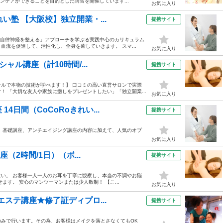
キンケアができることを目的とした講習を開催しています...
お気に入り
い塾 【大阪校】独立開業・...
提携サイト
た「自律神経を整える」アプローチを学ぶる実践中心のカリキュラム
流を促進して、活性化し、全身を癒していきます。 スマ...
お気に入り
ャル講座（計10時間/...
提携サイト
ルで本物の技術が学べます！】 口コミの高い直営サロンで実際
 「大切な友人や家族に癒しをプレゼントしたい」「独立開業...
お気に入り
日間（CoCoRoきれい...
提携サイト
 基礎講座、アンチエイジング講座の内容に加えて、人気のオプ
お気に入り
座（2時間/1日）（ボ...
提携サイト
ない。 お客様一人一人のお耳を丁寧に観察し、本当の不調やお悩
す。 安心のマンツーマンまたは少人数制！ 【こ...
お気に入り
エステ講座★修了証ディプロ...
提携サイト
みで行います。その為、お客様はメイクを落とさなくてもOK