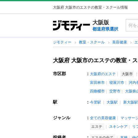
大阪府 大阪市のエステの教室・スクール情報
大阪版
都道府県選択
ジモティー
教室・スクール
美容健康
大阪府 大阪市のエステの教室・
市区郡
：
大阪府のエステ
大阪市
富田林市
寝屋川市
河内
四條畷市
交野市
大阪狭
駅
：
今里駅
大阪駅
新大阪駅
ジャンル
：
全ての美容健康
マッサー
エステ
スキンケア
リ
投稿者
：
エステの全て
直接
仲