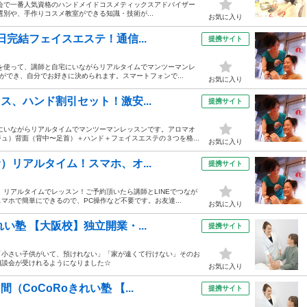
ックス協会で一番人気資格のハンドメイドコスメティックスアドバイザー
別や、手作りコスメ教室ができる知識・技術が...
お気に入り
日完結フェイスエステ！通信...
提携サイト
話を使って、講師と自宅にいながらリアルタイムでマンツーマンレ
ができ、自分でお好きに決められます。スマートフォンで...
お気に入り
ス、ハンド割引セット！激安...
提携サイト
宅にいながらリアルタイムでマンツーマンレッスンです。アロマオ
ュ）背面（背中〜足首）＋ハンド＋フェイスエステの３つを格...
お気に入り
）リアルタイム！スマホ、オ...
提携サイト
、リアルタイムでレッスン！ご予約頂いたら講師とLINEでつなが
ホで簡単にできるので、PC操作など不要です。お友達...
お気に入り
い塾 【大阪校】独立開業・...
提携サイト
「小さい子供がいて、預けれない」「家が遠くて行けない」そのお
相談会が受けれるようになりました☆
お気に入り
CoCoRoきれい塾 【...
提携サイト