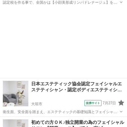
認定校を作る事で、全国かは【小顔美形成リンパドレナージュ】を学
びたい方を どんどん育成できます。 本部がサポートするので安全に開
岐阜
岐阜市
エステ
校できます 講師としての心得 アプローチ法 カリキュラムの説明 講師
としての流れ 技術チェック
日本エステティック協会認定フェイシャルエ
ステティシャン・認定ボディエステティシ…
7月27日
提携サイト
大垣市
衛生面、安全面を踏まえ、エステティックの基礎知識とフェイシャル
ケア、ボディケアの基礎を学びます。１０４時間のカリキュラムに取
岐阜
大垣市
エステ
初めての方ＯＫ♪独立開業の為のフェイシャル
り組み協会の受験資格が得られます。１００問の試験に対し、７０％