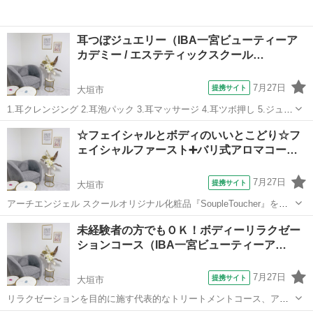
耳つぼジュエリー（IBA一宮ビューティーア
カデミー / エステティックスクール…
7月27日
提携サイト
大垣市
1.耳クレンジング 2.耳泡パック 3.耳マッサージ 4.耳ツボ押し 5.ジュエ
リー貼り 以上を施術コースににするための座学と施術を学びます。 ジ
岐阜
大垣市
エステ
☆フェイシャルとボディのいいとこどり☆フ
ュエリー作りをして持ち帰れます。ペア講習の場合にはお互いに施術
ェイシャルファースト➕バリ式アロマコー…
を体験しながら...
7月27日
提携サイト
大垣市
アーチエンジェル スクールオリジナル化粧品『SoupleToucher』を使
用したラグジュアリーフェイシャル トリートメントコース 60 分の知
岐阜
大垣市
エステ
未経験者の方でもＯＫ！ボディーリラクゼー
識・技術が学べるコースです。 本物を望む女性のために出来上がった
ションコース（IBA一宮ビューティーア…
オ ールハンドで...
7月27日
提携サイト
大垣市
リラクゼーションを目的に施す代表的なトリートメントコース、アロ
マトリートメントは日本人が好むバリ式で、また特徴の強い体質改善