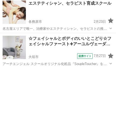
岐阜
岐阜市
名鉄岐阜駅
エステ
仲間
エステティシャン、セラピスト育成スクール
ができるまで成長しております。 結婚しても、 今の仕事をしたままで
も、 ママにな...
各務原市
2月23日
名古屋エリアで唯一、治療家やエステティシャン、セラピストの推薦
を頂いているサロンです！ クチコミ１８７件突破！ モデルやタレン
岐阜
各務原市
エステ
フットケア
☆フェイシャルとボディのいいとこどり☆フ
ト、スポーツ選手も担当！ 取材も受けたことのある男性セラピストが
ェイシャルファースト➕アーユルヴェーダ…
教えます。 出張研修もオ...
7月27日
提携サイト
大垣市
アーチエンジェル スクールオリジナル化粧品『SoupleToucher』を使
用したラグジュアリーフェイシャル トリートメントコース 60 分の知
岐阜
大垣市
エステ
識・技術が学べるコースです。 本物を望む女性のために出来上がった
オ ールハンドで...