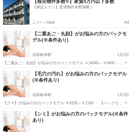
【格安物件多数✨】家賃4万円以下多数
など、インターネットで検索したり 動画で調べても自分に合っている
【保証人ナシ】賃貸物件多数掲載！
のかわからず ...
Ad
ニフティ不動産
【二重あご・丸顔】がお悩みの方のパックモ
デル(※条件あり)
名鉄岐阜駅
1月2日
【二重あご・丸顔】が悩みの方のパックモデル ￥14040→￥6480 ・
【パックモデルの条件】 ビフォーアフターの写真を撮らせていただけ
岐阜
岐阜市
名鉄岐阜駅
エステ
【毛穴の汚れ】がお悩みの方のパックモデル
る女性。 且つ、ホームページやSNS、紙媒体を含む宣伝に使用するこ
(※条件あり)
とを承諾い...
名鉄岐阜駅
1月2日
【クマ】が悩みの方のパックモデル ￥8100→￥2160 ・ 【パックモデ
ルの条件】 ビフォーアフターの写真を撮らせていただける女性。 且
岐阜
岐阜市
名鉄岐阜駅
エステ
毛穴
【シミ】がお悩みの方のパックモデル(※条件
つ、ホームページやSNS、紙媒体を含む宣伝に使用することを承諾い
あり)
ただける方。...