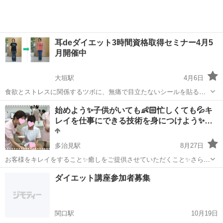
耳deダイエット3時間資格取得セミナー4月5
月開催中
大垣駅
4月6日
食欲とストレスに関係するツボに、無痛で目立たないシールを貼る
と、食欲が抑えられストレスフリーでダイエットできると評判の日本
岐阜
大垣市
大垣駅
エステ
始めよう✨子供がいても👶🏻忙しくても💦キ
健康美容研究協会「耳deダイエット」。 セミナーで施術方法と栄養学
レイを仕事にできる技術を身につけよう✨…
を学んで頂きますと、日本健康美容研究...
多治見駅
8月27日
お客様をキレイをすること✨癒しをご提供させていただくこと✨さらに
自分自身もキレイになること✨それがエステセラピストの仕事です
岐阜
多治見市
多治見駅
エステ
メナード
ダイエット講座参加者募集
💆🏻✨✨ その技術を、メナードではしっかりとしたカリキュラムとフ
ォロー体制で身につけていただくこと...
関口駅
10月19日