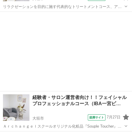
リラクゼーションを目的に施す代表的なトリートメントコース、アロ
マトリートメントは日本人が好むバリ式で、また特徴の強い体質改善
岐阜
大垣市
エステ
やスピリチュアルトリートメントでもあるインド由来のアーユルヴェ
ーダーコース、オプションメニューとして...
経験者・サロン運営者向け！！フェイシャル
プロフェッショナルコース（IBA一宮ビ…
7月27日
提携サイト
大垣市
Ａｒｃｈａｎｇｅｌスクールオリジナル化粧品『Souple Toucher』そ