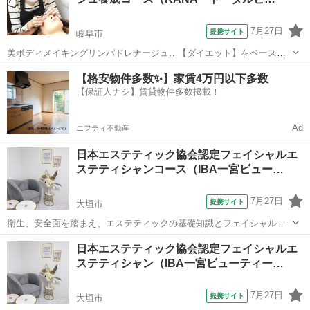
正解以上が合格とされますが、絶対合格を...
7月27日
提携サイト
岐阜市
美ボディメイキングリンパドレナージュ…【ダイエット】をベースと
し、リンパドレナージュを学びます。 KANA式リンパドレナージュな
岐阜
岐阜市
エステ
【格安物件多数✨】家賃4万円以下多数
ので、スリミングエステ、バリエステ、アロマ、リンパドレナージ
【保証人ナシ】賃貸物件多数掲載！
ュ、整体、気功が全て融合されたオリジ...
Ad
ニフティ不動産
日本エステティック協会認定フェイシャルエ
ステティシャンコース（IBA一宮ビュー…
7月27日
提携サイト
大垣市
衛生、安全面を踏まえ、エステティックの基礎知識とフェイシャルケ
アの基礎を学びます。６０時間のカリキュラムに取り組み協会の受験
岐阜
大垣市
エステ
日本エステティック協会認定フェイシャルエ
資格が得られます。８０問の試験に対し、７０％正解以上が合格とさ
ステティシャン（IBA一宮ビューティー…
れますが、絶対合格を目指します。
7月27日
提携サイト
大垣市