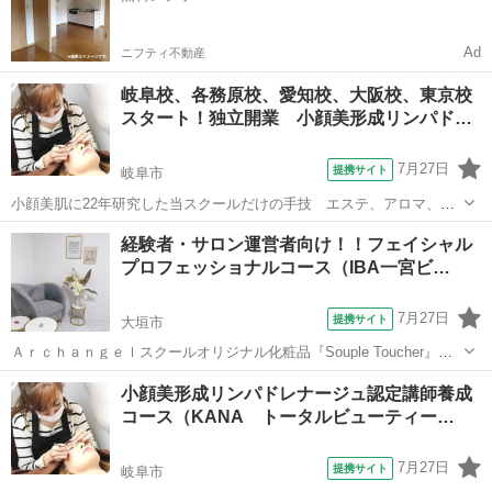
Ad
ニフティ不動産
岐阜校、各務原校、愛知校、大阪校、東京校
スタート！独立開業 小顔美形成リンパド…
7月27日
提携サイト
岐阜市
小顔美肌に22年研究した当スクールだけの手技 エステ、アロマ、リ
ンパ、バリ式、気功、整体を融合 された商標取得した手技…小顔美
岐阜
岐阜市
エステ
経験者・サロン運営者向け！！フェイシャル
形成リンパドレナージュでフェイスライン、目元、陶器なお肌に変
プロフェッショナルコース（IBA一宮ビ…
身。そんな整形級なエステサロンメニュー...
7月27日
提携サイト
大垣市
Ａｒｃｈａｎｇｅｌスクールオリジナル化粧品『Souple Toucher』そ
使用したラグジュアリーフェイシャルトリートメントコースのステッ
岐阜
大垣市
エステ
小顔美形成リンパドレナージュ認定講師養成
プアップの技術が学べ、サロンメニューの中で特別需要の高いコース
コース（KANA トータルビューティー…
としてサロンのオリジナル...
7月27日
提携サイト
岐阜市