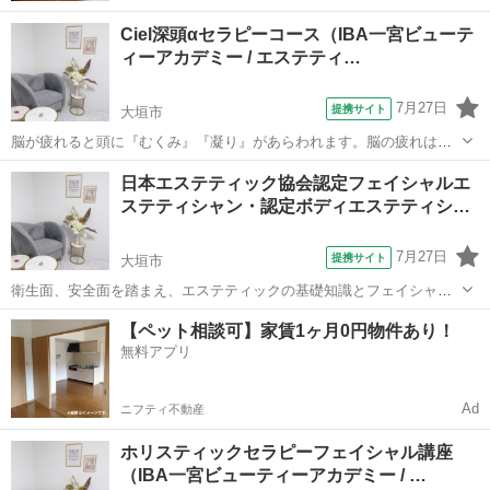
Ciel深頭αセラピーコース（IBA一宮ビューテ
ィーアカデミー / エステティ…
7月27日
提携サイト
大垣市
脳が疲れると頭に『むくみ』『凝り』があらわれます。脳の疲れは日
常のストレスが大きな原因となります。ストレス社会に生きる世代に
岐阜
大垣市
エステ
日本エステティック協会認定フェイシャルエ
とって、脳をリラックスさせられるコースはセラピストにとって欠か
ステティシャン・認定ボディエステティシ…
せない技術です。 単に、ヘッドスパとし...
7月27日
提携サイト
大垣市
衛生面、安全面を踏まえ、エステティックの基礎知識とフェイシャル
ケア、ボディケアの基礎を学びます。１０４時間のカリキュラムに取
岐阜
大垣市
エステ
【ペット相談可】家賃1ヶ月0円物件あり！
り組み協会の受験資格が得られます。１００問の試験に対し、７０％
無料アプリ
正解以上が合格とされますが、絶対合格を...
Ad
ニフティ不動産
ホリスティックセラピーフェイシャル講座
（IBA一宮ビューティーアカデミー / …