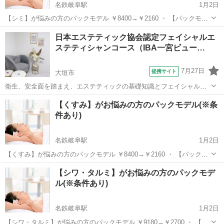
名鉄岐阜駅
1月2日
【シミ】が悩みの方のパックモデル ￥8400→￥2160 ・ 【パックモデ
ルの条件】 ビフォーアフターの写真を撮らせていただける女性。 且
岐阜
岐阜市
名鉄岐阜駅
エステ
日本エステティック協会認定フェイシャルエ
つ、ホームページやSNS、紙媒体を含む宣伝に使用することを承諾い
ステティシャンコース（IBA一宮ビュー…
ただける方。...
7月27日
提携サイト
大垣市
衛生、安全面を踏まえ、エステティックの基礎知識とフェイシャルケ
アの基礎を学びます。６０時間のカリキュラムに取り組み協会の受験
岐阜
大垣市
エステ
【くすみ】がお悩みの方のパックモデル(※条
資格が得られます。８０問の試験に対し、７０％正解以上が合格とさ
件あり)
れますが、絶対合格を目指します。
名鉄岐阜駅
1月2日
【くすみ】が悩みの方のパックモデル ￥8400→￥2160 ・ 【パックモ
デルの条件】 ビフォーアフターの写真を撮らせていただける女性。 且
岐阜
岐阜市
名鉄岐阜駅
エステ
【シワ・タルミ】がお悩みの方のパックモデ
つ、ホームページやSNS、紙媒体を含む宣伝に使用することを承諾い
ル(※条件あり)
ただける方...
名鉄岐阜駅
1月2日
【シワ・タルミ】が悩みの方のパックモデル ￥9180→￥2700 ・ 【パ