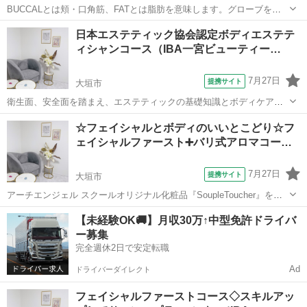
BUCCALとは頬・口角筋、FATとは脂肪を意味します。グローブをつ
けた手で口の中や周辺の脂肪を専用のマッサージジェル『SOUPLR
岐阜
大垣市
エステ
日本エステティック協会認定ボディエステテ
TOUCHERモンシェアジェル&ビジューローション』を使用してマッサ
ィシャンコース（IBA一宮ビューティー…
ージをします。顔面筋の...
7月27日
提携サイト
大垣市
衛生面、安全面を踏まえ、エステティックの基礎知識とボディケアの
基礎を学びます。６０時間のカリキュラムに取り組み協会の受験資格
岐阜
大垣市
エステ
☆フェイシャルとボディのいいとこどり☆フ
が得られます。８０問の試験に対し、７０％正解以上が合格とされま
ェイシャルファースト➕バリ式アロマコー…
すが、絶対合格を目指します。
7月27日
提携サイト
大垣市
アーチエンジェル スクールオリジナル化粧品『SoupleToucher』を使
用したラグジュアリーフェイシャル トリートメントコース 60 分の知
岐阜
大垣市
エステ
【未経験OK🚚】月収30万↑中型免許ドライバ
識・技術が学べるコースです。 本物を望む女性のために出来上がった
ー募集
オ ールハンドで...
完全週休2日で安定転職
Ad
ドライバーダイレクト
フェイシャルファーストコース◇スキルアッ