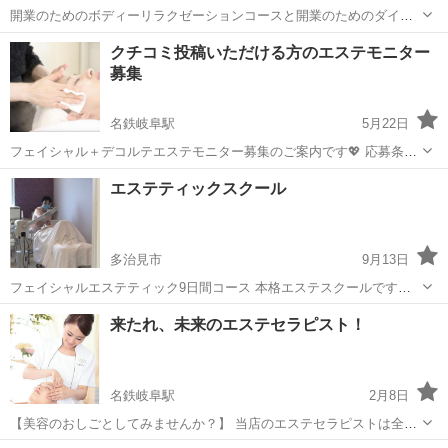
開業のためのボディーリラクゼーションコースと開業のためのダイエ
ット痩身コースに美容機器を組み合わせたトリートメント術の全てが
岐阜
大垣市
エステ
クチコミ投稿いただける方のエステモニター
学べボディーケア専門サロンを開業されるためのセットコースです。
募集
リラクゼーションを目的に施す代表的...
名鉄岐阜駅
5月22日
フェイシャル＋デコルテエステモニター募集のご案内です💖 応募条件
は下記の通りとなります。 ・男性も女性も🆗ですが、男性はお顔のみ
岐阜
岐阜市
名鉄岐阜駅
エステ
男性
エステティックスクール
となります ・アンケートとクチコミ投稿にご協力いただける方 ・1回
のご来店あたり、約2時間ほ...
多治見市
9月13日
フェイシャルエステティック9日間コース 本格エステスクールです。
不安定な時代 手に職は邪魔にはなりません。 女性のお仕事として美容
岐阜
多治見市
エステ
フェイシャル
来たれ、未来のエステセラピスト！
と癒しの業界はおすすめです。 初心者歓迎 ご興味のある方は...
名鉄岐阜駅
2月8日
【美容のおしごとしてみませんか？】 当店のエステセラピストは全員
が未経験から始めておりますが、1〜2年ほどで数十名のお客様づくり