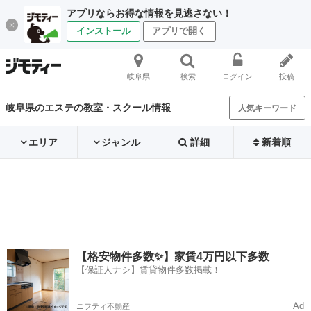
アプリならお得な情報を見逃さない！
インストール
アプリで開く
岐阜県
検索
ログイン
投稿
岐阜県のエステの教室・スクール情報
人気キーワード
エリア
ジャンル
詳細
新着順
【格安物件多数✨】家賃4万円以下多数
【保証人ナシ】賃貸物件多数掲載！
Ad
ニフティ不動産