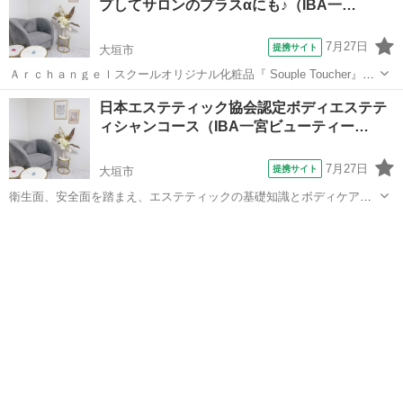
プしてサロンのプラスαにも♪（IBA一…
7月27日
提携サイト
大垣市
Ａｒｃｈａｎｇｅｌスクールオリジナル化粧品『 Souple Toucher』を
使用したラグジュアリーフェイシャルトリートメントコースの知識・
岐阜
大垣市
エステ
日本エステティック協会認定ボディエステテ
技術が学べるコースです。 本物を望む女性のために出来上がったオー
ィシャンコース（IBA一宮ビューティー…
ルハンドで行う、優し...
7月27日
提携サイト
大垣市
衛生面、安全面を踏まえ、エステティックの基礎知識とボディケアの
基礎を学びます。６０時間のカリキュラムに取り組み協会の受験資格
岐阜
大垣市
エステ
が得られます。８０問の試験に対し、７０％正解以上が合格とされま
すが、絶対合格を目指します。