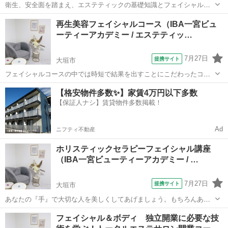
衛生、安全面を踏まえ、エステティックの基礎知識とフェイシャルケ
アの基礎を学びます。６０時間のカリキュラムに取り組み協会の受験
岐阜
大垣市
エステ
再生美容フェイシャルコース（IBA一宮ビュ
資格が得られます。８０問の試験に対し、７０％正解以上が合格とさ
ーティーアカデミー / エステティッ…
れますが、絶対合格を目指します。
7月27日
提携サイト
大垣市
フェイシャルコースの中では時短で結果を出すことにこだわったコー
ス。再生医療美容で話題の成分（ヒト線維芽細胞順化培養液・エクソ
岐阜
大垣市
エステ
【格安物件多数✨】家賃4万円以下多数
ソーム・NMN・CBDなど）を高濃度に含有した化粧商材を用いてオー
【保証人ナシ】賃貸物件多数掲載！
ルハンドの技術を学びます。スキンケ...
Ad
ニフティ不動産
ホリスティックセラピーフェイシャル講座
（IBA一宮ビューティーアカデミー / …
7月27日
提携サイト
大垣市
あなたの『手』で大切な人を美しくしてあげましょう。もちろんあな
たの『き・れ・い』も手に入れられます。 理論ではどうして肌は老化
岐阜
大垣市
エステ
フェイシャル＆ボディ 独立開業に必要な技
するのか？どうすれば美しい肌を長く保てるのか？既に老化した肌を