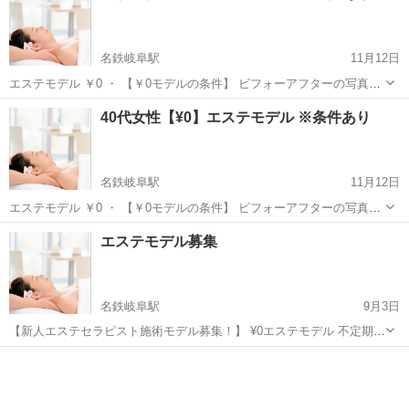
れますが、絶対合格を目指します。
名鉄岐阜駅
11月12日
エステモデル ￥0 ・ 【￥0モデルの条件】 ビフォーアフターの写真を
撮らせていただける50代女性。 且つ、ホームページやSNS、紙媒体を
岐阜
岐阜市
名鉄岐阜駅
エステ
40代女性【¥0】エステモデル ※条件あり
含む宣伝に使用することを承諾いただける方。 ・ ・ ★所要時間は2時
間...
名鉄岐阜駅
11月12日
エステモデル ￥0 ・ 【￥0モデルの条件】 ビフォーアフターの写真を
撮らせていただける40代女性。 且つ、ホームページやSNS、紙媒体を
岐阜
岐阜市
名鉄岐阜駅
エステ
エステモデル募集
含む宣伝に使用することを承諾いただける方。 ・ ・ ★所要時間は2時
間...
名鉄岐阜駅
9月3日
【新人エステセラピスト施術モデル募集！】 ¥0エステモデル 不定期に
つき、日時は第3希望までお知らせください。 新人エステセラピスト
岐阜
岐阜市
名鉄岐阜駅
エステ
の技術向上のために、モデルさんを募集しております。 あくまでも新
人が担当する...