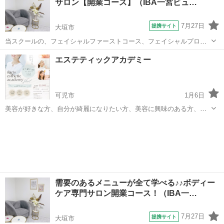
サロン【開業コース】（IBA一宮ビュ…
正解以上が合格とされますが、絶対合格を...
7月27日
提携サイト
大垣市
当スクールの、フェイシャルファーストコース、フェイシャルプロフ
ェッショナルコースに加え、需要の多いブライダルコース（背中のト
岐阜
大垣市
エステ
エステティックアカデミー
リートメント～腕、ハンドまで）、オプションメニューとして人気の
高いヘッドスパコースその他、美容機器を...
可児市
1月6日
美容が好きな方、自分が綺麗になりたい方、美容に興味のある方、手
に職をつけたい方、いつまでも若々しくいたい方 お肌についての知識
岐阜
可児市
エステ
サロン
が取得できるのでお肌のプロに。 自分も綺麗になれちゃいます！ こん
な方におすすめ！！ ♥資格が...
需要のあるメニューが全て学べる♪♪ボディー
ケア専門サロン開業コース！（IBA一…
7月27日
提携サイト
大垣市