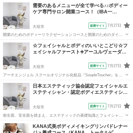
使用したラグジュアリーフェイシャルトリートメントコースのステッ
岐阜
大垣市
エステ
需要のあるメニューが全て学べる♪♪ボディー
プアップの技術が学べ、サロンメニューの中で特別需要の高いコース
ケア専門サロン開業コース！（IBA一…
としてサロンのオリジナル...
7月27日
提携サイト
大垣市
開業のためのボディーリラクゼーションコースと開業のためのダイエ
ット痩身コースに美容機器を組み合わせたトリートメント術の全てが
岐阜
大垣市
エステ
☆フェイシャルとボディのいいとこどり☆フ
学べボディーケア専門サロンを開業されるためのセットコースです。
ェイシャルファースト➕アーユルヴェーダ…
リラクゼーションを目的に施す代表的...
7月27日
提携サイト
大垣市
アーチエンジェル スクールオリジナル化粧品『SoupleToucher』を使
用したラグジュアリーフェイシャル トリートメントコース 60 分の知
岐阜
大垣市
エステ
日本エステティック協会認定フェイシャルエ
識・技術が学べるコースです。 本物を望む女性のために出来上がった
ステティシャン・認定ボディエステティシ…
オ ールハンドで...
7月27日
提携サイト
大垣市
衛生面、安全面を踏まえ、エステティックの基礎知識とフェイシャル
ケア、ボディケアの基礎を学びます。１０４時間のカリキュラムに取
岐阜
大垣市
エステ
KANA式美ボディメイキングリンパドレナー
り組み協会の受験資格が得られます。１００問の試験に対し、７０％
ジュ養成コース（KANA トータルビ…