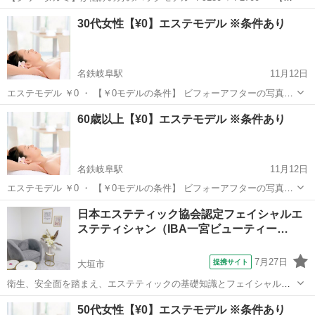
ックモデルの条件】 ビフォーアフターの写真を撮らせていただける女
岐阜
岐阜市
名鉄岐阜駅
エステ
30代女性【¥0】エステモデル ※条件あり
性。 且つ、ホームページやSNS、紙媒体を含む宣伝に使用することを
承諾いただ...
名鉄岐阜駅
11月12日
エステモデル ￥0 ・ 【￥0モデルの条件】 ビフォーアフターの写真を
撮らせていただける30代女性。 且つ、ホームページやSNS、紙媒体を
岐阜
岐阜市
名鉄岐阜駅
エステ
60歳以上【¥0】エステモデル ※条件あり
含む宣伝に使用することを承諾いただける方。 ・ ・ ★所要時間は2時
間...
名鉄岐阜駅
11月12日
エステモデル ￥0 ・ 【￥0モデルの条件】 ビフォーアフターの写真を
撮らせていただける60歳以上の女性。 且つ、ホームページやSNS、紙
岐阜
岐阜市
名鉄岐阜駅
エステ
60歳
日本エステティック協会認定フェイシャルエ
媒体を含む宣伝に使用することを承諾いただける方。 ・ ・ ★所要時
ステティシャン（IBA一宮ビューティー…
間は...
7月27日
提携サイト
大垣市
衛生、安全面を踏まえ、エステティックの基礎知識とフェイシャルケ
アの基礎を学びます。６０時間のカリキュラムに取り組み協会の受験
岐阜
大垣市
エステ
50代女性【¥0】エステモデル ※条件あり
資格が得られます。８０問の試験に対し、７０％正解以上が合格とさ