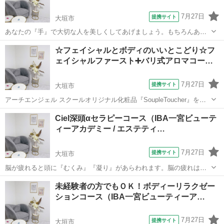
7月27日
提携サイト
大垣市
あなたの『手』で大切な人を美しくしてあげましょう。もちろんあな
たの『き・れ・い』も手に入れられます。 理論ではどうして肌は老化
岐阜
大垣市
エステ
☆フェイシャルとボディのいいとこどり☆フ
するのか？どうすれば美しい肌を長く保てるのか？既に老化した肌を
ェイシャルファースト➕バリ式アロマコー…
改善する方法は？など自分自身のケア法...
7月27日
提携サイト
大垣市
アーチエンジェル スクールオリジナル化粧品『SoupleToucher』を使
用したラグジュアリーフェイシャル トリートメントコース 60 分の知
岐阜
大垣市
エステ
Ciel深頭αセラピーコース（IBA一宮ビューテ
識・技術が学べるコースです。 本物を望む女性のために出来上がった
ィーアカデミー / エステティ…
オ ールハンドで...
7月27日
提携サイト
大垣市
脳が疲れると頭に『むくみ』『凝り』があらわれます。脳の疲れは日
常のストレスが大きな原因となります。ストレス社会に生きる世代に
岐阜
大垣市
エステ
未経験者の方でもＯＫ！ボディーリラクゼー
とって、脳をリラックスさせられるコースはセラピストにとって欠か
ションコース（IBA一宮ビューティーア…
せない技術です。 単に、ヘッドスパとし...
7月27日
提携サイト
大垣市