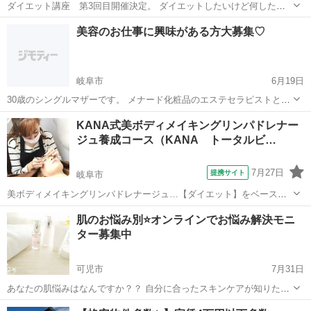
ダイエット講座 第3回目開催決定。 ダイエットしたいけど何したら
いいかわからない めんどくさがり屋さん スタイルよくて若い講師だ
岐阜
関市
関口駅
エステ
講座
美容のお仕事に興味がある方大募集♡
と、受けにくい とりあえず何か変えたい ダイエットしてみたい 無理
なくできることを考えま...
岐阜市
6月19日
30歳のシングルマザーです。 メナード化粧品のエステセラピストとし
て 2年ほど働いています。 もともとダブルワークでしたが、 産休、
岐阜
岐阜市
エステ
サロン
KANA式美ボディメイキングリンパドレナー
育休を活かしてこの度店長になりました。 今後は、サロン開設を予定
ジュ養成コース（KANA トータルビ…
しており 一緒に働いてくれ...
7月27日
提携サイト
岐阜市
美ボディメイキングリンパドレナージュ…【ダイエット】をベースと
し、リンパドレナージュを学びます。 KANA式リンパドレナージュな
岐阜
岐阜市
エステ
肌のお悩み別⭐️オンラインでお悩み解決モニ
ので、スリミングエステ、バリエステ、アロマ、リンパドレナージ
ター募集中
ュ、整体、気功が全て融合されたオリジ...
可児市
7月31日
あなたの肌悩みはなんですか？？ 自分に合ったスキンケアが知りた
い！！ 色々試してはいるけど、理想に近づかないと感じている。 など
岐阜
可児市
エステ
オンライン