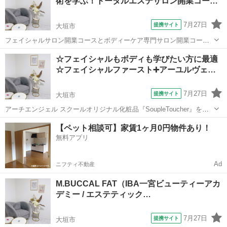
術を学ぶ！トータルエステサロン開業コー…
改善する方法は？など自分自身のケア法...
7月27日
提携サイト
大垣市
フェイシャルサロン開業コースとボディーケア専門サロン開業コース
の全てをトータルに 学べ、豊富なメニューでサロン開業を目指す方の
岐阜
大垣市
エステ
☆フェイシャルもボディも学びたい方に最適
ためのコースです。 開業コースになりますので、 技術、座学、開業の
☆フェイシャルファースト➕アーユルヴェ…
為の準備、開業後のサポート等、...
7月27日
提携サイト
大垣市
アーチエンジェル スクールオリジナル化粧品『SoupleToucher』を使
用したラグジュアリーフェイシャル トリートメントコース 60 分の知
岐阜
大垣市
エステ
【ペット相談可】家賃1ヶ月0円物件あり！
識・技術が学べるコースです。 本物を望む女性のために出来上がった
無料アプリ
オ ールハンドで...
Ad
ニフティ不動産
M.BUCCAL FAT（IBA一宮ビューティーアカ
デミー / エステティック…
7月27日
提携サイト
大垣市