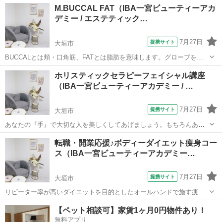
岐阜
大垣市
エステ
M.BUCCAL FAT（IBA一宮ビューティーアカ
やスピリチュアルトリートメントでもあるインド由来のアーユルヴェ
デミー / エステティック…
ーダーコース、オプションメニューとして...
7月27日
提携サイト
大垣市
BUCCALとは頬・口角筋、FATとは脂肪を意味します。グローブをつ
けた手で口の中や周辺の脂肪を専用のマッサージジェル『SOUPLR
岐阜
大垣市
エステ
ホリスティックセラピーフェイシャル講座
TOUCHERモンシェアジェル&ビジューローション』を使用してマッサ
（IBA一宮ビューティーアカデミー / …
ージをします。顔面筋の...
7月27日
提携サイト
大垣市
あなたの『手』で大切な人を美しくしてあげましょう。もちろんあな
たの『き・れ・い』も手に入れられます。 理論ではどうして肌は老化
岐阜
大垣市
エステ
転職・開業応援♪ボディーダイエット痩身コー
するのか？どうすれば美しい肌を長く保てるのか？既に老化した肌を
ス（IBA一宮ビューティーアカデミー…
改善する方法は？など自分自身のケア法...
7月27日
提携サイト
大垣市
リピーター率が高いダイエットを目的としたオールハンドで施す痩身
コース、インドスリミングトリートメントとリバウンドをさせないた
岐阜
大垣市
エステ
【ペット相談可】家賃1ヶ月0円物件あり！
めの、体質改善を目指すインド由来のアーユルヴェーダーコース、排
無料アプリ
泄を促す腸動セラピーコースの全てがが学...