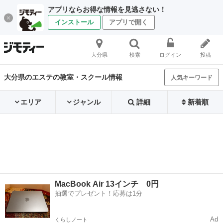
アプリならお得な情報を見逃さない！
インストール
アプリで開く
大分県
検索
ログイン
投稿
大分県のエステの教室・スクール情報
人気キーワード
エリア
ジャンル
詳細
新着順
MacBook Air 13インチ 0円
抽選でプレゼント！応募は1分
Ad
くらしノート