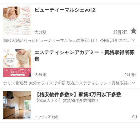
ビューティーマルシェvol.2
大分駅
12月2日
前回大好評だったビューティーマルシェの第2回目！ 今回は1年のご褒
美に！ マルシェ限定エステ1,500円相当と 来場プレゼント1,300円相当
大分
大分市
大分駅
エステ
ビューティー
エステティシャンアカデミー・資格取得者募
つき！ 数名のみの募集なので、早めに締め切る場合あり。 完全予約制
集
です！ ...
大分市
4月9日
ナリス化粧品 大分オフィスです😀 現在エステティシャン・資格取得者
を 募集しております💆 エステサロン開業、自宅サロン開業、資格取
大分
大分市
エステ
ナリス化粧品
【格安物件多数✨】家賃4万円以下多数
得、夢を持った女性をバックアップ！副業もOK！ ■こんな方におすす
【保証人ナシ】賃貸物件多数掲載！
め■ ...
Ad
ニフティ不動産