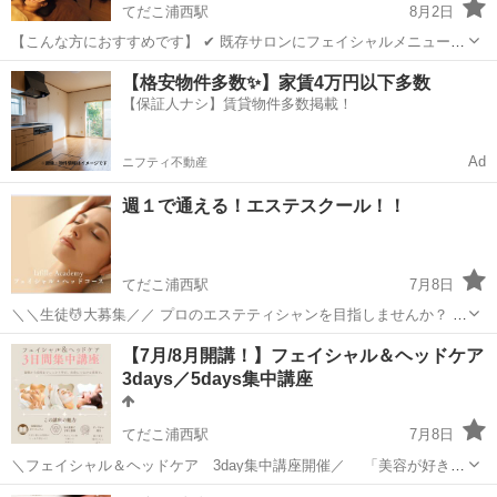
てだこ浦西駅
8月2日
【こんな方におすすめです】 ✔ 既存サロンにフェイシャルメニューを
追加したい方 ✔ これからおうちサロンを始めたい方 ✔ 美容や癒しの
沖縄
中頭郡
てだこ浦西駅
エステ
フェイシャル
【格安物件多数✨】家賃4万円以下多数
仕事で手に職をつけたい方 ✔ フェイシャル技術を基礎から学びたい方
【保証人ナシ】賃貸物件多数掲載！
✔ 技術だけでなく、...
Ad
ニフティ不動産
週１で通える！エステスクール！！
てだこ浦西駅
7月8日
＼＼生徒💆大募集／／ プロのエステティシャンを目指しませんか？ ✨
・エステティシャンになりたい！ ・美容と癒やしの知識を深めたい！
沖縄
宜野湾市
てだこ浦西駅
エステ
フェイシャル
【7月/8月開講！】フェイシャル＆ヘッドケア
・手に職をつけたい！ そんなあなたの想いを、私たちラフィーユアカ
3days／5days集中講座
デミ...
てだこ浦西駅
7月8日
＼フェイシャル＆ヘッドケア 3day集中講座開催／ 「美容が好き」
「手に職をつけたい」 「家族や友人を癒せる技術を学びたい」 そんな
沖縄
宜野湾市
てだこ浦西駅
エステ
ヘッド