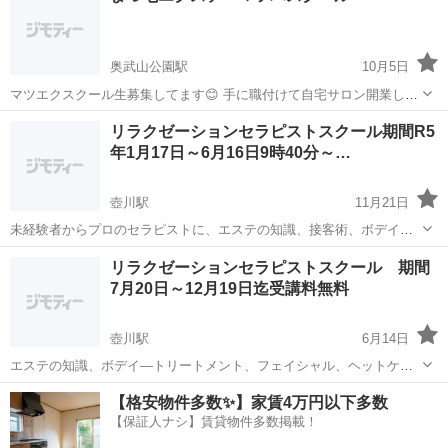
奥武山公園駅
10月5日
マツエクスクール生募集してます😊 手に職付けて自宅サロン開業しま
せんか？ スピードアップのコツや、つまずくポイントを見分け、スク
沖縄
豊見城市
奥武山公園駅
エステ
まつ毛エクステ
リラクゼーションセラピストスクール期間R5
ール生ひとりひとりに合った適切な指導を行うため卒業時のレベルが
年1月17日～6月16日9時40分～…
違います。 マンツーマンなの...
壺川駅
11月21日
未経験者からプロのセラピストに、エステの知識、接客術、ボデイー
トリートメント、フェイシャル、ヘットケア、フットケア施術トータ
沖縄
那覇市
壺川駅
エステ
フットケア
リラクゼーションセラピストスクール 期間
ルで学びます、即現場で実践できる技術を 経験豊富な講師陣が指導い
7月20日～12月19日迄受講料無料
たします。 求職者支援訓練校・受...
壺川駅
6月14日
エステの知識、ボデイ―トリートメント、フェイシャル、ヘットケ
ア、フットケア トータルで学びます、求職者支援訓練校・受講料無料
沖縄
那覇市
壺川駅
エステ
フットケア
【格安物件多数✨】家賃4万円以下多数
（教材費、ユニホーム代金7,645円）で学ぶことができます、 申し込
【保証人ナシ】賃貸物件多数掲載！
み締め切り6月21日迄