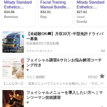
【未経験OK🚚】月収30万↑中型免許ドライバ
ー募集
完全週休2日で安定転職
Ad
ドライバーダイレクト
フェイシャル講習&サロンお悩み解消コーチ
ング付き
てだこ浦西駅
8月3日
【こんな方へ】 ・追加メニューでフェイシャルを検討したい ・サロン
はあるけど他に新しいメニューを取り入れたい ・でもいま現在のサロ
沖縄
中頭郡
てだこ浦西駅
エステ
フェイシャル
フェイシャルメニューを導入したい方へ｜マ
ン運営で悩んでいる ・美容や癒しが好きで仕事にしてみたい ・おうち
ンツーマン技術講習
サロンに興味がある...