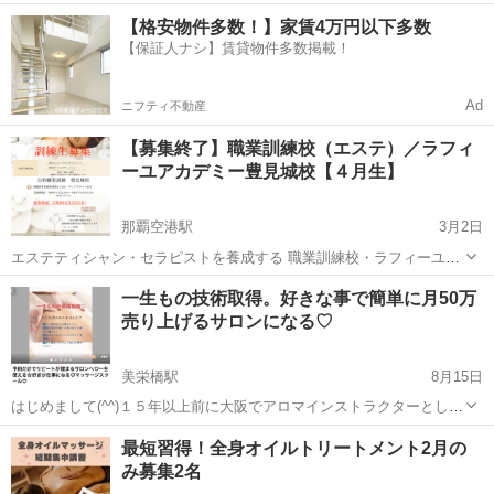
ヤを感じている方へ 心と体をゆるめるリラクゼーションセッションを
沖縄
那覇市
エステ
ヒーリング
【格安物件多数！】家賃4万円以下多数
行っています。 ・なんとなく疲れが抜けない ・気持ちが不安定になり
【保証人ナシ】賃貸物件多数掲載！
やすい ・自...
Ad
ニフティ不動産
【募集終了】職業訓練校（エステ）／ラフィ
ーユアカデミー豊見城校【４月生】
那覇空港駅
3月2日
エステティシャン・セラピストを養成する 職業訓練校・ラフィーユア
カデミー 豊見城校【4月生】を募集しています✨ (募集終了いたしまし
沖縄
豊見城市
那覇空港駅
エステ
職業訓練校
一生もの技術取得。好きな事で簡単に月50万
た） 募集期間▶2/27（金）〜3/27（金） 訓練期間▶4/...
売り上げるサロンになる♡
美栄橋駅
8月15日
はじめまして(^^)１５年以上前に大阪でアロマインストラクターとして
専門学校で働かせて頂き、エステサロンを鹿児島県と沖縄県１０年以
沖縄
那覇市
美栄橋駅
エステ
手技
最短習得！全身オイルトリートメント2月の
上経営しているエステサロンオーナーのユンといいます(^^) スクール
み募集2名
のモットーは、 『あな...