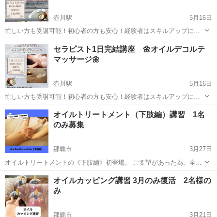
壺川駅
5月16日
忙しい方も受講可能！初心者の方も安心！経験者はスキルアップに！
~少人数制.修了書.材料費込み~ 🥥バリニーズマッサージ🥥 オーガニッ
沖縄
那覇市
壺川駅
エステ
バリニーズ
セラピスト1日完結講座 🌼オイルデコルテ
クココナッツオイルを使用し､ゆっくり圧をかけロングストロークでリ
マッサージ🌼
ンパを流していきます。 ...
壺川駅
5月16日
忙しい方も受講可能！初心者の方も安心！経験者はスキルアップに！
~少人数制.修了書.材料費込み~ 🥥オイルデコルテマッサージ🥥 オーガ
沖縄
那覇市
壺川駅
エステ
講座
オイルトリートメント（下肢編）講習 1名
ニックココナッツオイルを使用し､ 胸元(鎖骨)・首筋〜肩まわりをオイ
のみ募集
ルでマッサージします...
那覇市
3月27日
オイルトリートメントの《下肢編》初登場。 ご要望があった為、全身
オイルトリートメントとは 分けて講習します。 ⭐︎経絡を使った流れで
沖縄
那覇市
エステ
経絡
オイルカッピング講習 3月のみ復活 2名様の
の施術 ⭐︎筋肉へのアプローチ ⭐︎経穴（ツボ）の使い方など 1day3時間
み
ほど。 ¥...
那覇市
3月21日