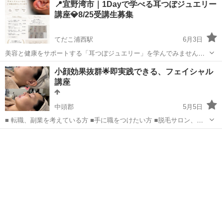
📍宜野湾市｜1Dayで学べる耳つぼジュエリー
方におすすめの3日間講座です💆‍♀️✨ 基礎から応用までし...
講座💎8/25受講生募集
てだこ浦西駅
6月3日
美容と健康をサポートする「耳つぼジュエリー」を学んでみません
か？ 本講座では、耳つぼの基礎知識から施術技術、サロン導入まで実
沖縄
宜野湾市
てだこ浦西駅
エステ
つぼ
小顔効果抜群🌟即実践できる、フェイシャル
践的に学んでいただけます。 【講座内容】 ・耳つぼ基礎理論 ・耳の
講座
解剖学 ・東洋医学の考え方 ・自...
中頭郡
5月5日
■ 転職、副業を考えている方 ■手に職をつけたい方 ■脱毛サロン、マ
ツエクサロン、ネイルサロンの オーナー様、スタッフ様 ■看護や介護
沖縄
中頭郡
エステ
などでマッサージを取り入れたい方 ■エステの開業を考えている方
皮...