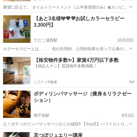
要望に応えて、 オイルトリートメント（上半身背部のみ）✖️カッピン
グの組み合わせ技術講習を3月末まで限定で開催。 カッピングは、資
沖縄
那覇市
エステ
カッピング
【あと3名様🩵💙💜お試しカラーセラピー
格がなくても使えます。 カッピング導入費用も3,000円〜5,000円程で
3,300円】
購入できる為、サロ...
てだこ浦西駅
10月23日
カラーセラピーとは、、、 色の生理的、心理的効果を使って心身のバ
ランスを取ることを目的にした療法のことです たくさんある色（カラ
沖縄
沖縄市
てだこ浦西駅
エステ
プルメリア
【格安物件多数✨】家賃4万円以下多数
ーサンプル）の中から、気になる色を直感で選び、その色のメッセー
【保証人ナシ】賃貸物件多数掲載！
ジ（意味）をカラーセラピスト...
Ad
ニフティ不動産
ボディリンパマッサージ（痩身＆リラクゼー
ション）
県庁前駅
8月1日
え！ボディのリンパマッサージがこの値段⁈ 【Yuri式】ハワイロミロミ
とタイ式をMIXしたメソッド 机での勉強座学を省いて、実践形式の中
沖縄
那覇市
県庁前駅
エステ
サロン
耳つぼジュエリー講座
で筋肉や関節などを勉強してもらう為、時間と費用を抑えることがで