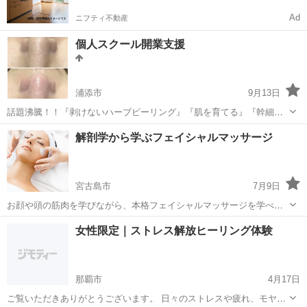
Ad
ニフティ不動産
個人スクール開業支援
浦添市
9月13日
話題沸騰！！『剥けないハーブピーリング』『肌を育てる』『幹細
胞』のREVI。 ☆REVIってなに？ ☆REVIを取り扱いたい ☆サロンの
沖縄
浦添市
エステ
ピーリング
解剖学から学ぶフェイシャルマッサージ
利益を上げたい そのような方へ『REVIとは』という所から丁寧にお教
え致します＾＾ サ...
宮古島市
7月9日
お顔や頭の筋肉を学びながら、本格フェイシャルマッサージを学べま
す。 筋肉を理解することで施術やお手入れが変わります！ お顔や頭は
沖縄
宮古島市
エステ
女性限定｜ストレス解放ヒーリング体験
副交感神経にとても関係する大切な場所！ リラックスやホルモンバラ
ンスにも関係する美容に...
那覇市
4月17日
ご覧いただきありがとうございます。 日々のストレスや疲れ、モヤモ