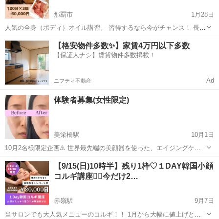
那覇市
1月28日
人気の全身（ボディ）オイル講習。 習得するなら今がチャンス！ 長年
スタッフ育成に関わってきたスタッフが担当。 座学の時間を省いてい
沖縄
那覇市
エステ
短期
【格安物件多数✨】家賃4万円以下多数
るので、この金額でのご提供が可能になっています。(座学を除いてい
【保証人ナシ】賃貸物件多数掲載！
るとはいえ、必要な事は講...
Ad
ニフティ不動産
体験者募集(女性限定)
美栄橋駅
10月1日
10月2名様限定企画⚠️ 世界最先端の美顔器を使った、エイジングケア
コース(60分6,000円コース)を、2名様限定2,000円で施術いたします。
沖縄
那覇市
美栄橋駅
エステ
毛穴
【9/15(日)10時半】残り1枠♡１DAY韓国小顔
毛穴、ニキビ、シミ、シワ、くすみ、老化、スキンケア方法がわから
コルギ講座❤️‍🔥今だけ2…
な...
赤嶺駅
9月7日
当サロンでも大人気メニューのコルギ！！ 1月から大幅に値上げとな