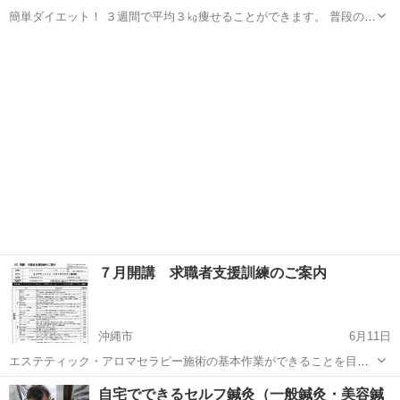
簡単ダイエット！ ３週間で平均３㎏痩せることができます。 普段の生
活をしながら、食事に工夫するだけなので簡単です。(≧∇≦)b 基本的な
沖縄
宜野湾市
おもろまち駅
エステ
興味
知識を学びながらレクチャー。 1回/3000円 １㎏＝1000円 ※３...
７月開講 求職者支援訓練のご案内
沖縄市
6月11日
エステティック・アロマセラピー施術の基本作業ができることを目標
に、求職者支援訓練を開講いたします。 対象者は授業料が免除とな
沖縄
沖縄市
エステ
自宅でできるセルフ鍼灸（一般鍼灸・美容鍼
り、教科書や検定料等の実費のみの負担でエステティシャンの職業訓