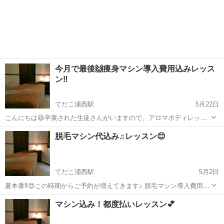
🙇‍♀️ ランプは20万発。元は取れます‼️ レッスン費用とマシーン代コミコ
沖縄
沖縄市
てだこ浦西駅
エステ
レッスン
ミ価格🙂 ⚠️モデルさんはご自身で手配をお願いします。 納期までは1
ヶ月はお時間...
今月で最後🙌痩身マシン導入費用込みレッス
ン‼️
てだこ浦西駅
5月22日
こんにちは😃卒業された生徒さんがいますので、アロマボディレッス
ンとマシン込みレッスン募集します^^ マシンはキャビテーション、ラ
沖縄
沖縄市
てだこ浦西駅
エステ
レッスン
脱毛マシン代込み♫レッスン😊
ジオ波、バキュームになります。 導入費用込み価格😆 ※費用は一括払
いのみ お問い合わせお待ち...
てだこ浦西駅
5月2日
夏本番‼️😍この時期からご予約が増えてきます♪ 脱毛マシン導入費用込
みレッスン 詳しくはブログをご覧ください。 https://jempiring.ti-
沖縄
沖縄市
てだこ浦西駅
エステ
美肌
マシン込み！都度払いレッスン💕
da.net/e11741719.html ○納期まで1ヶ月程お...