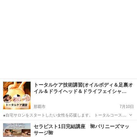
ります。 通常平日のみの講座ですが 9月限定の日曜講座です！ 施術後
沖縄
那覇市
赤嶺駅
エステ
コルギ
の変化は・・・整形級😲！？ ＼韓国発祥🇰🇷美容法コルギ／ 効果の...
トータルケア技術講習(オイルボディ＆足裏オ
イル＆ドライヘッド＆ドライフェイシャ…
那覇市
7月10日
●自宅サロンをスタートしたい女性を応援します。 トータルコースの
要望があった為、今回初登場。 技術講習メインになりますが 必要な知
沖縄
那覇市
エステ
ヘッド
セラピスト1日完結講座 🌺バリニーズマッ
識は資料や口頭にてお伝えします。 これだけできれば、 すぐにでも自
サージ🌺
宅サロンが スタートできる...