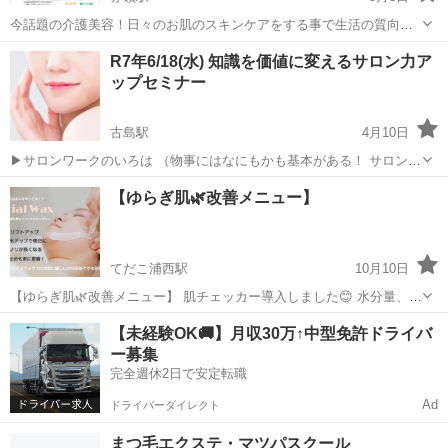
今話題の介護美容！日々のお肌のスキンケアをする事で生活の質向上
を目指す講座です。 ご家族や知人の方、どなたにでもできるフェイシ
沖縄
豊見城市
赤嶺駅
エステ
講座
R7年6/18(水) 知識を価値に変えるサロン力ア
ャルマッサージスキンケアです。 4days講座でアフターフォローもバ
ップセミナー
ッチリ👌 スキルは未来への投資...
古島駅
4月10日
▶サロンワークのいろは （物事にはなにもかも基本がある！ サロンワ
ークで活かせるいろはをお伝えします） ▶サロンワークで活かせる栄
沖縄
浦添市
古島駅
エステ
サロン
【ゆらぎ肌🌿改善メニュー】
養や腸活の話し （エステなのに何故、栄養？はもう古い。 栄養学から
見る美容） ...
てだこ浦西駅
10月10日
【ゆらぎ肌🌿改善メニュー】 肌チェッカー導入しました😊 水分量、油
分、キメのチェックが、③秒で測定できます フェィシャルメニューの
沖縄
沖縄市
てだこ浦西駅
エステ
プルメリア
【未経験OK🚚】月収30万↑中型免許ドライバ
お客様へ Before、after時にチェック 無料提供いたします✨ 肌チェック
ー募集
でど...
完全週休2日で安定転職
Ad
ドライバーダイレクト
まつ毛エクステ・マツパスクール