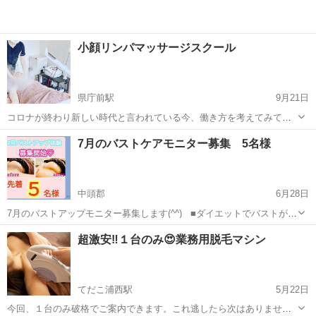
小顔リンパマッサージスクール
県庁前駅
9月21日
コロナが終わり新しい時代と言われている今、働き方を考えてみても
いいかもしれませんね。手に職を付け、【自宅サロン】として一対一
沖縄
那覇市
県庁前駅
エステ
小顔
7月のバストケアモニター募集 5名様
のゆったり接客や、【副業】としても需要はあります。 流行りスタリ
の無い小顔リンパマッサージには、パッ...
中頭郡
6月28日
7月のバストアップモニター募集します(^^) ⁡ ⁡ ■ダイエットでバストが痩
せてしまった方 ■小胸で悩んでいる方 ■産後でバストが削げてしまっ
沖縄
中頭郡
エステ
超激安‼️１台のみ😍業務用脱毛マシン
た方 ■本気で豊胸手術を考えている方 ■スタイルアップしたい方 ...
てだこ浦西駅
5月22日
今回、１台のみ破格でご案内できます。これ逃したら次はありません