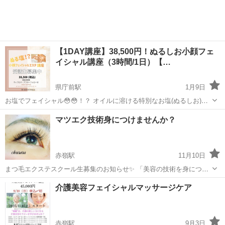
【1DAY講座】38,500円！ぬるしお小顔フェ
イシャル講座（3時間/1日）【…
県庁前駅
1月9日
お塩でフェイシャル😳😳！？ オイルに溶ける特別なお塩(ぬるしお)を
使ったフェイシャルマッサージ講座💆🏻‍♀️🧂✨ オールハンドで技術が身
沖縄
那覇市
県庁前駅
エステ
フェイシャル
マツエク技術身につけませんか？
につく🤲🏻 ［受講内容］ ・リンパ節 ・メイクオフ ・フェイシャル ・
デコル...
赤嶺駅
11月10日
まつ毛エクステスクール生募集のお知らせ✨ 「美容の技術を身につけ
て、手に職をつけたい」 そんなあなたを応援します！ 当サロンでは、
沖縄
豊見城市
赤嶺駅
エステ
まつ毛エクステ
介護美容フェイシャルマッサージケア
現役アイリストによるマンツーマン 実践重視のまつ毛エクステスクー
ルを開講しております。 ...
赤嶺駅
9月3日