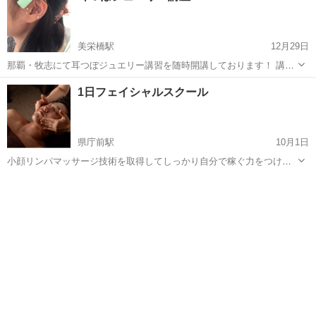
きました！ 自宅サロン...
美栄橋駅
12月29日
那覇・牧志にて耳つぼジュエリー講習を随時開講しております！ 講師
歴10年、東京・神戸・タイ・ヨーロッパ等でもスクールを開講し、沢
沖縄
那覇市
美栄橋駅
エステ
つぼ
1日フェイシャルスクール
山の生徒さんがサロン開業もされています。 当サロンのディプロマ発
行可能！ 実技有り...
県庁前駅
10月1日
小顔リンパマッサージ技術を取得してしっかり自分で稼ぐ力をつけま
しょう！ 自宅サロン開業や副業、今ある技術にプラスでも、、 講習5
沖縄
那覇市
県庁前駅
エステ
小顔
時間に詰め込みました、 【1日小顔リンパマッサージスクール】
55000円（税込） 準備する...