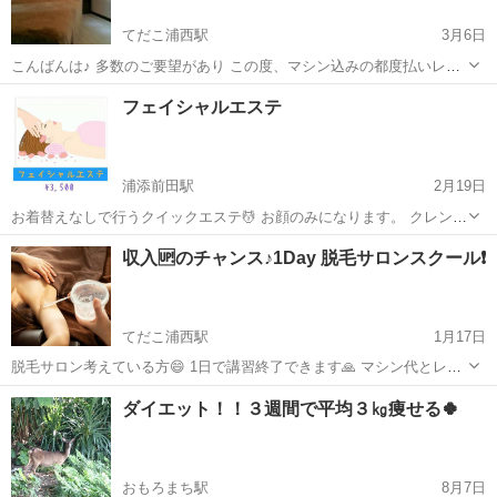
てだこ浦西駅
3月6日
こんばんは♪ 多数のご要望があり この度、マシン込みの都度払いレッ
スンの受付を開始します。今回初めての都度対応となります。人数を
沖縄
沖縄市
てだこ浦西駅
エステ
レッスン
フェイシャルエステ
制限させていただきますのでご了承下さい。 ○痩身マシン&アロマボデ
ィ レッスン内容 アロ...
浦添前田駅
2月19日
お着替えなしで行うクイックエステ💆 お顔のみになります。 クレンジ
ング✨ ↓ 酵素パック✨ ↓ フェイシャルエステ✨ ↓
沖縄
宜野湾市
浦添前田駅
エステ
酵素
収入🆙のチャンス♪1Day 脱毛サロンスクール❗
保湿フェイスマスク✨ 約1時間ほどです😊 酵...
てだこ浦西駅
1月17日
脱毛サロン考えている方😄 1日で講習終了できます🙏 マシン代とレッ
スン代込み ⚠️技術レッスンのみは行っておりません。レッスンはマ
沖縄
沖縄市
てだこ浦西駅
エステ
サロン
ダイエット！！３週間で平均３㎏痩せる🍀
シンを購入される方のみとなっております。 また、モデルはご自身で
手配をお願いします。 ★...
おもろまち駅
8月7日