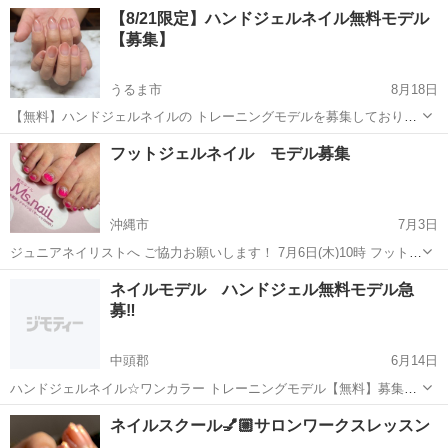
ンの使い方などジェルネイルに関しての技術をお教えします✨ 知識や
沖縄
浦添市
古島駅
ジェルネイル
セルフ
【8/21限定】ハンドジェルネイル無料モデル
材料も授業中に沢山教えます⋆🌙·̩͙‪⋆͛ ネイルは独学でもできますが、1番
【募集】
は知識が技術と結び付...
うるま市
8月18日
【無料】ハンドジェルネイルの トレーニングモデルを募集しておりま
す🌟 〜募集内容〜 日程:8/21(月)16:30 ※3時間程お時間頂きます。 内
沖縄
うるま市
ジェルネイル
ハンド
フットジェルネイル モデル募集
容:ハンドジェルのグラデーション →カラーは選べない可能性ござ
いま...
沖縄市
7月3日
ジュニアネイリストへ ご協力お願いします！ 7月6日(木)10時 フットジ
ェルネイル無料 オフあり、なしどちらでも大歓迎です。
沖縄
沖縄市
ジェルネイル
無料
ネイルモデル ハンドジェル無料モデル急
募‼️
中頭郡
6月14日
ハンドジェルネイル☆ワンカラー トレーニングモデル【無料】募集し
ております。 ①6/15(水)8:30〜9:30の間 北谷町 ②6/17(金)10:00 うる
沖縄
中頭郡
ジェルネイル
ハンド
ネイルスクール💅🏼サロンワークスレッスン
ま市前原 募集にあたってのお願いごとm(_ _)m ...