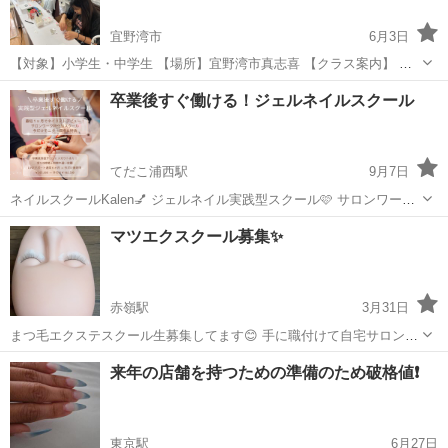
宜野湾市
6月3日
【対象】小学生・中学生 【場所】宜野湾市真志喜 【クラス案内】 木
曜日 10：00 / 17：45 土曜日 10：00 日曜日 10：30 【体験レッス
沖縄
宜野湾市
ジェルネイル
ネイルアート
卒業後すぐ働ける！ジェルネイルスクール
ン】手ぶらでオッケイ⭕️お気軽にお問い合わせください😊まずは見
学...
てだこ浦西駅
9月7日
ネイルスクールKalen💅 ジェルネイル実践型スクール🩷 サロンワーク
に特化したジェルネイルのスクールです！ ジェルの技術をしっかりと
沖縄
中頭郡
てだこ浦西駅
ジェルネイル
サロン
マツエクスクール募集✨
学び、在学中からどんどん施術に 入るので、卒業後は経験者として自
信を持ってサロ...
赤嶺駅
3月31日
まつ毛エクステスクール生募集してます😊 手に職付けて自宅サロン開
業しませんか？ スピードアップのコツや、つまずくポイントを見分
沖縄
豊見城市
赤嶺駅
ジェルネイル
まつ毛エクステ
来年の店舗を持つための準備のため破格値❗
け、スクール生ひとりひとりに合った適切な指導を行うため卒業時の
レベルが違います。 マンツーマ...
東京駅
6月27日