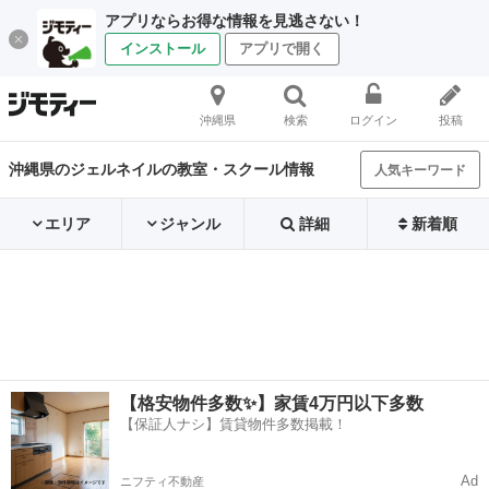
アプリならお得な情報を見逃さない！
インストール
アプリで開く
沖縄県
検索
ログイン
投稿
沖縄県のジェルネイルの教室・スクール情報
人気キーワード
エリア
ジャンル
詳細
新着順
【格安物件多数✨】家賃4万円以下多数
【保証人ナシ】賃貸物件多数掲載！
Ad
ニフティ不動産