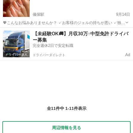
儀保駅
9月14日
💖こんなお悩みありませんか？ ✓お客様のジェルの持ちが悪い ✓独学
なので自信が持てない ✓フィルインベース一層残しを習得したい ✓お
沖縄
うるま市
儀保駅
ジェルネイル
【未経験OK🚚】月収30万↑中型免許ドライバ
客様の爪が傷んでいくのを見るが辛い ✓相談できる仲間がいない、い
ー募集
つも孤独 ✓検定を取得した...
完全週休2日で安定転職
Ad
ドライバーダイレクト
全11件中 1-11件表示
周辺情報を見る