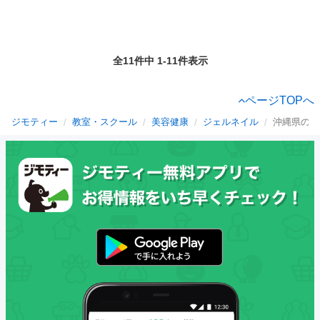
全11件中 1-11件表示
ページTOPへ
ジモティー
教室・スクール
美容健康
ジェルネイル
沖縄県のジ