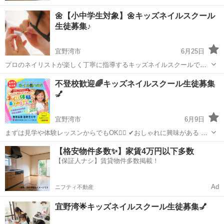
🌼【小中学生対象】🌼キッズネイルスクール
生徒募集♪
宜野湾市
6月25日
プロのネイリストが楽しく丁寧に指導するキッズネイルスクールです
💅 まずは見学のみもOK😊🟡 ✨初心者大歓迎 ✨少人数制で安心 ✨無料
沖縄
宜野湾市
ジェルネイル
居場所
不登校歓迎🌈キッズネイルスクール生徒募集
体験レッスン有り また、不登校のお子さま向けに平日午前クラスも開
💅
講していま...
宜野湾市
6月9日
まずは見学や体験レッスンからでもOK🙆‍♀️ ✔おしゃれに興味がある ✔
ものづくりが好き ✔新しいことにチャレンジしたい 平日午前中には少
沖縄
宜野湾市
ジェルネイル
不登校
【格安物件多数✨】家賃4万円以下多数
人数制の【不登校のお子さま向けクラス】も開講しています🌼 学校
【保証人ナシ】賃貸物件多数掲載！
以...
Ad
ニフティ不動産
宜野湾🌟キッズネイルスクール生徒募集💅