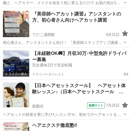
服と、ヘアカラー、メイクを似合う色に変えるだけで お肌の色が1ト
ーン明るくなり、お肌の悩みののくま、シミ、くすみ、ほうれい線が
沖縄
中頭郡
ヘアメイク
パーソナルカラー
『美容師ヘアカット講習』アシスタントの
目立たなくなります 周りに与える印象も良くなりますよ🎶 貴方の似合
方、初心者さん向けヘアカット講習
う色の服、メイク、ヘアカラー...
てだこ浦西駅
4月21日
初心者さん、アシスタントさん向け！ 『美容師ステップアップ講座』
●「ベーシックカット・コース」● このコースでは… オーダーの
沖縄
沖縄市
てだこ浦西駅
ヘアメイク
サロン
【未経験OK🚚】月収30万↑中型免許ドライバ
多いボブ、ショートレイヤーが切れるようになります! ●こんな方向
ー募集
け…●...
完全週休2日で安定転職
Ad
ドライバーダイレクト
【日本ヘアセットスクール】 ヘアセット体
験レッスン♪（日本ヘアセットスクール …
7月25日
提携サイト
那覇市
ヘアセットの技術を更に学びたいたい方や、初めてのヘアセットを一
から学びたい方へ当スクールで学べる技術を実際に体感して頂きま
沖縄
那覇市
ヘアメイク
ヘアエクステ徹底塾‼️
す！！ トレンドのヘアスタイルを実際にセットしてもらいます(*˘︶