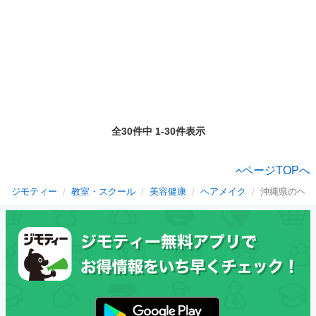
全30件中 1-30件表示
ページTOPへ
ジモティー
教室・スクール
美容健康
ヘアメイク
沖縄県のヘア