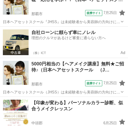
˘*).｡.:*♡ 現役スタイリストで...
7月25日
提携サイト
那覇市
日本ヘアセットスクール『JHSS』は未経験者から美容師の方向けにヘ
アセットの専門知識・技術を指導するスクールです！長期～短期ま
沖縄
那覇市
ヘアメイク
自社ローンに頼らず車にノレル
で、自分にぴったり合ったコースを選択することが出来ますよ！☆
理想のクルマがあるけど審査に通らない方へ
【受講内容】 今更聞きにくい基...
Ad
（株）ICT
5000円相当の【ヘアメイク講座】無料★ご招
待♪（日本ヘアセットスクール （J…
7月25日
提携サイト
那覇市
日本ヘアセットスクール（JHSS）は未経験者から美容師の方向けにヘ
アセットの専門知識・技術を指導するスクールです！☆ 長期〜短期ま
沖縄
那覇市
ヘアメイク
【印象が変わる】パーソナルカラー診断、似
で、自分にぴったり合ったコースを選択することができます！ 何のス
合うメイクレッスン
キルを身に付ければいいか分か...
中頭郡
6月25日