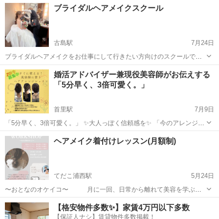
沖縄
那覇市
ヘアメイク
ブライダルヘアメイクスクール
で、自分にぴったり合ったコースを選択することができますよ！ 何か
ら始めていいのかわからない・・・...
古島駅
7月24日
ブライダルヘアメイクをお仕事にして行きたい方向けのスクールで
す。 技術はもちろん、卒業後はフリーランスで働けるノウハウとお仕
沖縄
那覇市
古島駅
ヘアメイク
フリーランス
婚活アドバイザー兼現役美容師がお伝えする
事に出来るまでのサポート付き！ 好きな事がお仕事になる！ 心から喜
「5分早く、3倍可愛く。」
びを感じる働き方を実現しませんか...
首里駅
7月9日
「5分早く、3倍可愛く。」 ✨大人っぽく信頼感を✨ 「今のアレンジ
に、“プロのひと手間”をプラスしてみませんか？」 自己流でも悪くな
沖縄
那覇市
首里駅
ヘアメイク
ヘアメイク着付けレッスン(月額制)
い。でも、プロならではのコツを知れば、 もっと早く、もっと綺麗
に、もっと“私らしく”仕上...
てだこ浦西駅
5月24日
〜おとなのオケイコ〜 月に一回、日常から離れて美容を学ぶ時
間を作ってみませんか？？✨ 年齢問わず、ヘアメイクや着付けに興
沖縄
沖縄市
てだこ浦西駅
ヘアメイク
お茶会
【格安物件多数✨】家賃4万円以下多数
味がある方はどなたでも大歓迎🙌 レッスンクラスは3つ！ ①一般向け
【保証人ナシ】賃貸物件多数掲載！
クラス(第2木曜19:...