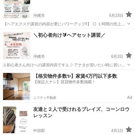
˘*).｡.:*♡ 現役スタイリスト...
沖縄市
5月23日
【ヘアエクステ講習の内容が更にパワーアップ‼️】 ◎ １時間の売上１
万円も可能💴 └> 6時間労働６万円売上✖️20日出勤🟰月商120万⁉︎ ◎ 自宅
沖縄
沖縄市
ヘアメイク
エクステ
＼初心者向け🔰ヘアセット講習／
の一室からスタートできる‼︎ └> 椅子、姿見、ワゴン、アイロン等あ
れ...
沖縄市
6月2日
⚠️初心者さん向けへの講習内容です⚠️ ▷アナタが習いたい時に習いた
い分だけ習える◁  ︎︎￣￣￣￣￣￣￣￣￣￣￣￣￣￣￣￣￣￣￣￣ ＼都
沖縄
沖縄市
ヘアメイク
講座
【格安物件多数✨】家賃4万円以下多数
度払い制 #ヘアセット講習 スタートします／ 🔥アナタのやる気度合い
【保証人ナシ】賃貸物件多数掲載！
が分か...
Ad
ニフティ不動産
友達と２人で受けれるブレイズ、コーンロウ
レッスン
中頭郡
4月1日