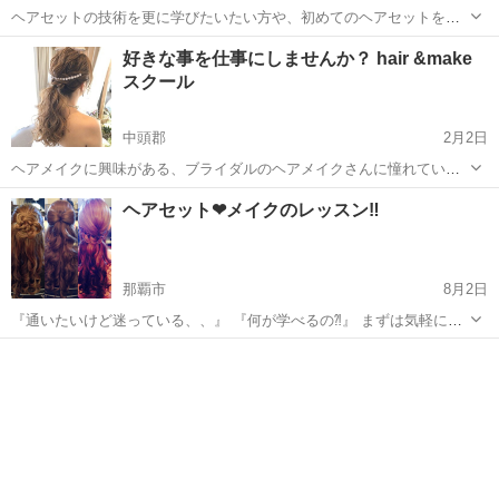
ヘアセットの技術を更に学びたいたい方や、初めてのヘアセットを一
から学びたい方へ当スクールで学べる技術を実際に体感して頂きま
沖縄
那覇市
ヘアメイク
好きな事を仕事にしませんか？ hair &make
す！ トレンドのヘアスタイルを実際にセットしてもらいます(*˘︶
スクール
˘*).｡.:*♡ 現役スタイリストで...
中頭郡
2月2日
ヘアメイクに興味がある、ブライダルのヘアメイクさんに憧れてい
る、やりがいのある仕事につきたい、手に職を付けたいと思っている
沖縄
中頭郡
ヘアメイク
コテ
ヘアセット❤︎メイクのレッスン‼︎
貴方のやる気を活かしませんか？ 現役のブライダルヘアメイクスタイ
リストが、実践型でレッスン致します。...
那覇市
8月2日
『通いたいけど迷っている、、』 『何が学べるの⁈』 まずは気軽にお
問い合わせ下さい！！ ご相談だけでもOK 多くのお客様から ヘアセッ
沖縄
那覇市
ヘアメイク
トを習いたいとお声があり、誰でも...