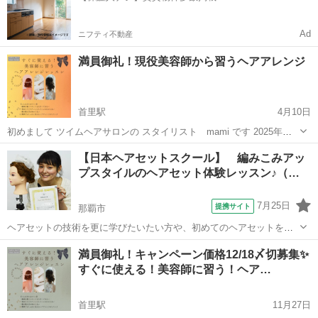
Ad
ニフティ不動産
満員御礼！現役美容師から習うヘアアレンジ
首里駅
4月10日
初めまして ツイムヘアサロンの スタイリスト mami です 2025年
4/11〜 《ヘアアレンジ講座》を CLOSET for ALLで開催いたします^_^
沖縄
那覇市
首里駅
ヘアメイク
講座
【日本ヘアセットスクール】 編みこみアッ
美容を通して 知ると言う技術で 何倍に...
プスタイルのヘアセット体験レッスン♪（…
7月25日
提携サイト
那覇市
ヘアセットの技術を更に学びたいたい方や、初めてのヘアセットを一
から学びたい方へ当スクールで学べる技術を実際に体感して頂きま
沖縄
那覇市
ヘアメイク
満員御礼！キャンペーン価格12/18〆切募集✨
す！ トレンドのヘアスタイルを実際にセットしてもらいます(*˘︶
すぐに使える！美容師に習う！ヘア…
˘*).｡.:*♡ 現役スタイリスト...
首里駅
11月27日