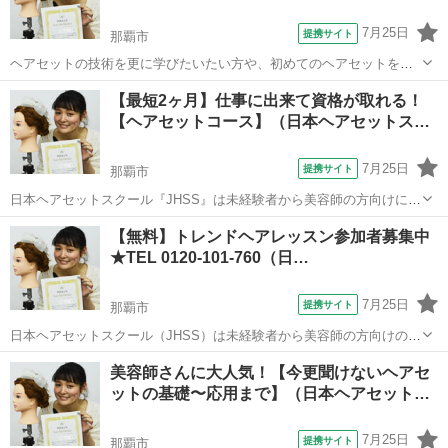
7月25日
提携サイト
那覇市
ヘアセットの技術を更に学びたいたい方や、初めてのヘアセットを一
から学びたい方へ当スクールで学べる技術を実際に体感して頂きま
沖縄
那覇市
ヘアメイク
【最短2ヶ月】仕事に出来て資格が取れる！
す！！ トレンドのヘアスタイルを実際にセットしてもらいます(*˘︶
【ヘアセットコース】（日本ヘアセットス…
˘*).｡.:*♡ 現役スタイリスト...
7月25日
提携サイト
那覇市
日本ヘアセットスクール『JHSS』は未経験者から美容師の方向けにヘ
アセットの専門知識・技術を指導するスクールです！長期～短期ま
沖縄
那覇市
ヘアメイク
【無料】トレンドヘアレッスン参加者募集中
で、自分にぴったりのコースを選択出来ますよ～♪ 何のスキルを身に
★TEL 0120-101-760（日…
付ければいいのかわからない・・・...
7月25日
提携サイト
那覇市
日本ヘアセットスクール（JHSS）は未経験者から美容師の方向けのヘ
アセットの専門知識・技術を指導しているスクールです！ 長期～短期
沖縄
那覇市
ヘアメイク
美容師さんに大人気！【今更聞けないヘアセ
までコースを幅広くご用意しておりますので自分の目的に合ったコー
ットの基礎〜応用まで】（日本ヘアセット…
スを受講することができますよ♪ ...
7月25日
提携サイト
那覇市