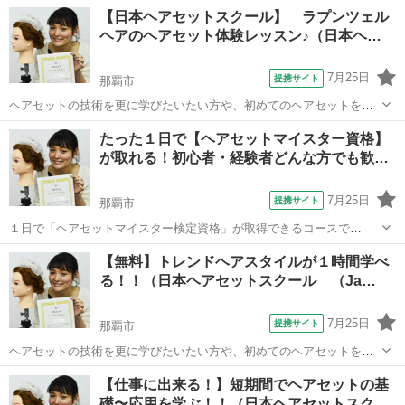
から学びたい方へ当スクールで学べる技術を実際に体感して頂きま
沖縄
那覇市
ヘアメイク
【日本ヘアセットスクール】 ラプンツェル
す！ トレンドのヘアスタイルを実際にセットしてもらいます(*˘︶
ヘアのヘアセット体験レッスン♪（日本ヘ…
˘*).｡.:*♡ 現役スタイリスト...
7月25日
提携サイト
那覇市
ヘアセットの技術を更に学びたいたい方や、初めてのヘアセットを一
から学びたい方へ当スクールで学べる技術を実際に体感して頂きま
沖縄
那覇市
ヘアメイク
たった１日で【ヘアセットマイスター資格】
す！ トレンドのヘアスタイルを実際にセットしてもらいます(*˘︶
が取れる！初心者・経験者どんな方でも歓…
˘*).｡.:*♡ 現役スタイリストで...
7月25日
提携サイト
那覇市
１日で「ヘアセットマイスター検定資格」が取得できるコースで
す！！ 全くの初心者からプロの経験者の方まで幅広い方を対象とし
沖縄
那覇市
ヘアメイク
【無料】トレンドヘアスタイルが１時間学べ
ています。 まずは２時間のヘアセット講習を受けて頂き、その後１時
る！！（日本ヘアセットスクール （Ja…
間の試験を受けて頂き資格発行という流...
7月25日
提携サイト
那覇市
ヘアセットの技術を更に学びたいたい方や、初めてのヘアセットを一
から学びたい方へ当スクールで学べる技術を実際に体感して頂きま
沖縄
那覇市
ヘアメイク
【仕事に出来る！】短期間でヘアセットの基
す！ トレンドのヘアスタイルを実際にセットしてもらいます(*˘︶
礎〜応用を学ぶ！！（日本ヘアセットスク…