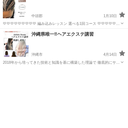
中頭郡
1月10日
💛💛💛💛💛💛💛💛💛 編み込みレッスン 選べる1回コース 💛💛💛💛💛💛
💛💛💛 ブレイズレッスン 好評につき 今後も継続することになりまし
沖縄
中頭郡
ヘアメイク
レッスン
沖縄県唯一‼️ヘアエクステ講習
た！ まずは試してみたい方 この1回コースがオススメ！ 習いたい内容
を 事前にお...
沖縄市
4月14日
2018年から培ってきた技術と知識を基に構築した理論で 徹底的にサポ
ートした３日間講習プログラム‼️ 受講終了後はディプロマも発行いた
沖縄
沖縄市
ヘアメイク
エクステ
します😊 ヘアエクステのメリットはたくさんあります❣️ 名護方面、与
那城、豊見城〜糸満...