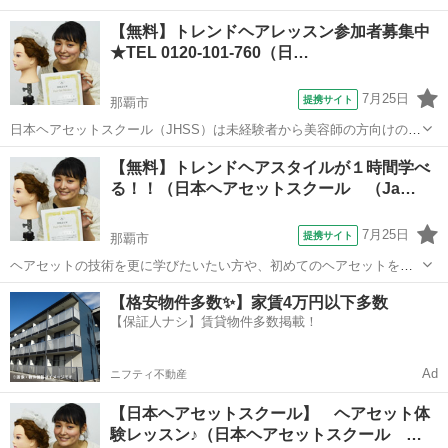
【無料】トレンドヘアレッスン参加者募集中
★TEL 0120-101-760（日…
7月25日
提携サイト
那覇市
日本ヘアセットスクール（JHSS）は未経験者から美容師の方向けのヘ
アセットの専門知識・技術を指導しているスクールです！ 長期～短期
沖縄
那覇市
ヘアメイク
【無料】トレンドヘアスタイルが１時間学べ
までコースを幅広くご用意しておりますので自分の目的に合ったコー
る！！（日本ヘアセットスクール （Ja…
スを受講することができますよ♪ ...
7月25日
提携サイト
那覇市
ヘアセットの技術を更に学びたいたい方や、初めてのヘアセットを一
から学びたい方へ当スクールで学べる技術を実際に体感して頂きま
沖縄
那覇市
ヘアメイク
【格安物件多数✨】家賃4万円以下多数
す！ トレンドのヘアスタイルを実際にセットしてもらいます(*˘︶
【保証人ナシ】賃貸物件多数掲載！
˘*).｡.:*♡ 現役スタイリストで...
Ad
ニフティ不動産
【日本ヘアセットスクール】 ヘアセット体
験レッスン♪（日本ヘアセットスクール …