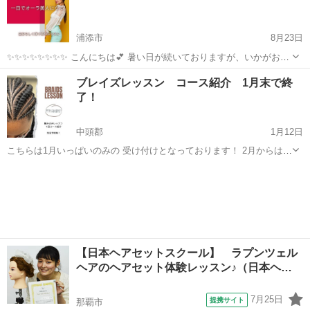
い方へ 現役美容師に...
浦添市
8月23日
✨✨✨✨✨✨✨✨ こんにちは💕 暑い日が続いておりますが、いかがお過
ごしでしょうか？ ✨✨✨✨ 今日は 1Dayのメイクレッスンのご案内です
沖縄
浦添市
ヘアメイク
オーラ
ブレイズレッスン コース紹介 1月末で終
💕 通常価格33,000円を 特別価格の半額にてご案内致します😊
了！
✨✨✨✨✨✨...
中頭郡
1月12日
こちらは1月いっぱいのみの 受け付けとなっております！ 2月からは少
し内容を変更して 開始致します。 残りわずかです！ 気になる方はお
沖縄
中頭郡
ヘアメイク
レッスン
早めに ご連絡ください(^^) 💛💛💛💛💛💛💛💛💛 編み込みレッスン １
回コース...
【日本ヘアセットスクール】 ラプンツェル
ヘアのヘアセット体験レッスン♪（日本ヘ…
7月25日
提携サイト
那覇市