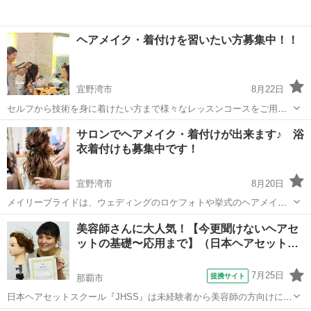
ヘアメイク・着付けを習いたい方募集中！！
宜野湾市
8月22日
セルフから技術を身に着けたい方まで様々なレッスンコースをご用意
しております。 ❋ヘアセット2回～ 6,000円～ ❋メイク 2回～
沖縄
宜野湾市
ヘアメイク
サロンでヘアメイク・着付けが出来ます♪ 浴
6,000円～ ❋ゆかた着付け2回～ （初心者向け）6,000円～ その...
衣着付けも募集中です！
宜野湾市
8月20日
メイリーブライドは、ウェディングのロケフォトや挙式のヘアメイク
などを主に行っておりますが、サロンにてヘアセットやメイク・着付
沖縄
宜野湾市
ヘアメイク
美容師さんに大人気！【今更聞けないヘアセ
けもする事が出来ます！ ❋ヘアセット・・・3,000円 ❋フルメイ
ットの基礎〜応用まで】（日本ヘアセット…
ク・・・2,500...
7月25日
提携サイト
那覇市
日本ヘアセットスクール『JHSS』は未経験者から美容師の方向けにヘ
アセットの専門知識・技術を指導するスクールです！ 長期～短期ま