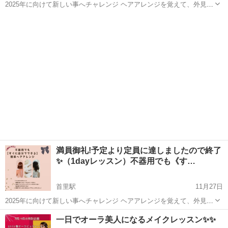
2025年に向けて新しい事へチャレンジ ヘアアレンジを覚えて、外見か
ら変化を楽しんでみませんか？ ヘアスタイルの印象で全ては変わりま
沖縄
那覇市
首里駅
ヘアメイク
ヘアアレンジレッスン
す 初心者🔰不器用さん大歓迎⭐︎ まず何から練習したらいいかわからな
い方へ ...
満員御礼!予定より定員に達しましたので終了
✨（1dayレッスン）不器用でも《す…
首里駅
11月27日
2025年に向けて新しい事へチャレンジ ヘアアレンジを覚えて、外見か
ら変化を楽しんでみませんか？ ヘアスタイルの印象で全ては変わりま
沖縄
那覇市
首里駅
ヘアメイク
レッスン
一日でオーラ美人になるメイクレッスン✨✨
す 初心者🔰不器用さん大歓迎⭐︎ まず何から練習したらいいかわからな