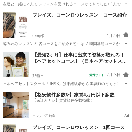
友達と一緒に２人で レッスンを受けれるコースができました♪ 1人で受
けるより¥5500お得です♪ 15年以上、 沖縄やオーストラリア 米軍基地
沖縄
中頭郡
ヘアメイク
レッスン
ブレイズ、コーンロウレッスン コース紹介
で編み込みしてました！ たくさんの人種の 髪の毛を編んで 長い年月
をかけて得...
中頭郡
1月29日
編み込みレッスンの 各コースをご紹介❣️ 初回は ３時間基礎コースか
お試し２時間コースの どちらかが選べます❣️ ２回目以降は 全12種類の
沖縄
中頭郡
ヘアメイク
レッスン
【最短2ヶ月】仕事に出来て資格が取れる！
レッスンから お好きなレッスンを選んで 受けることが可能❣️ 全部しっ
【ヘアセットコース】（日本ヘアセットス…
かり習...
7月25日
提携サイト
那覇市
日本ヘアセットスクール『JHSS』は未経験者から美容師の方向けにヘ
アセットの専門知識・技術を指導するスクールです！長期～短期ま
沖縄
那覇市
ヘアメイク
【格安物件多数✨】家賃4万円以下多数
で、自分にぴったりのコースを選択出来ますよ～♪ 何のスキルを身に
【保証人ナシ】賃貸物件多数掲載！
付ければいいのかわからない・・・...
Ad
ニフティ不動産
ブレイズ、コーンロウレッスン 1回コース