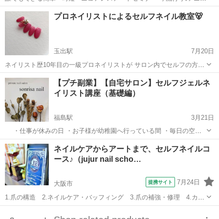
アンスアート"が時短でできる！ 簡単・早い・センスが良い 誰でもで
大阪
大阪市
福島駅
ネイル
プロネイリストによるセルフネイル教室🐻
きるニュアンスアートセミナーを開催します 当サロンで人気のニュア
ンスネイ...
玉出駅
7月20日
ネイリスト歴10年目の一級プロネイリストが サロン内でセルフの方向
けにネイルレッスン致します💕 ネイリスト検定1級 ジェルネイル検定
大阪
大阪市
玉出駅
ネイル
ネイルレッスン
【プチ副業】【自宅サロン】セルフジェルネ
上級 オーストラリア国家資格ネイルC3 有名ネイルアーティスト 3Dア
イリスト講座（基礎編）
ートコース卒業 内...
福島駅
3月21日
・仕事が休みの日 ・お子様が幼稚園へ行っている間 ・毎日の空き
時間 ご自身のすきま時間を「ネイリスト」として有効活用してみませ
大阪
大阪市
福島駅
ネイル
サロン
ネイルケアからアートまで、セルフネイルコ
んか？ 当サロンがご提供するレッスンは【セルフ向け ジェルネイリス
ース♪（jujur nail scho…
ト（基礎編...
7月24日
提携サイト
大阪市
1.爪の構造 2.ネイルケア・バッフィング 3.爪の補強・修理 4.カラ
ーリング 5.アート(フレンチ・マーブル・グラデーション・ペイント
大阪
大阪市
ネイル
etc.) 6.オリジナルチップetc. セルフネイルコースでは、爪の整え