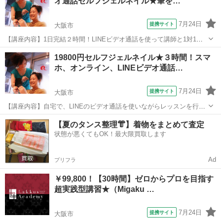
オ通話セルフジェルネイル★筆を…
にご自分で実践することが可能です♪...
7月24日
提携サイト
大阪市
【講座内容】1日完結２時間！LINEビデオ通話を使って講師と1対1で
レッスンします！通常のジェルネイルよりもとっても簡単にご自宅で
大阪
大阪市
ネイル
19800円セルフジェルネイル★３時間！スマ
セルフジェルネイルが楽しめるようになるレッスンです。デザインは
ホ、オンライン、LINEビデオ通話…
決まったチップタイプのジェルから...
7月24日
提携サイト
大阪市
【講座内容】自宅で、LINEのビデオ通話を使いながらレッスンを行い
ます。1日完結3時間！気軽にセルフジェルネイルが楽しめるようにな
大阪
大阪市
ネイル
【夏のタンス整理👘】着物をまとめて査定
るレッスンです。デザインは特に指定が無ければ、未経験の方でも簡
状態が悪くてもOK！最大限買取します
単なラメグラデーションを予定。ご...
Ad
プリフラ
￥99,800！【30時間】ゼロからプロを目指す
超実践型講習★（Migaku …
7月24日
提携サイト
大阪市