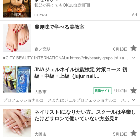
状態が悪くてもOK🙆‍♀️査定0円‼️
Ad
COYASH
🟢趣味で学べる美教室
森ノ宮駅
6月18日
■CITY BEAUTY INTERNATIONAL■ https://citybeauty.grupo.jp/ <a
href="https://lin.ee/LqXow6e"><img src="ht...
大阪
大阪市
森ノ宮駅
ネイル
趣味
JNAジェルネイル技能検定 対策コース 初
級・中級・上級（jujur nail…
7月24日
提携サイト
大阪市
プロフェッショナルコースまたはジェルプロフェッショナルコース在
校生、卒業生、他校スクール卒業生。 試験内容を勉強されている
大阪
大阪市
ネイル
ネイリスト❗️になりたい方。スクールは卒業し
方。 試験を受験したが不合格だった方。
たけどサロンで働いていない方必見❣️
大阪市
5月13日