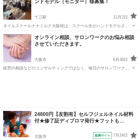
ンドモデル（モニター）様募集！
て...
十三駅
11月2日
ネイルスクールナナミルク大阪校は、スクール生がハンドモデルさん
を相手に本番さながらの施術をさせていただく授業内容です😊 ⁡ ⁡ サロ
大阪
大阪市
十三駅
ネイル
ハンド
オンライン相談、サロンワークのお悩み相談
ンワークに重点をおいた授業では「もち・形・ツヤ」に強いこだわり
させていただきます。
を持って、初めてネイルを...
大阪市
6月30日
経営の相談などのコンサルティングではなく、毎日のサロンワークで
接客、技術などでお困りのネイリストさんへ ずっとネイルに関わる仕
大阪
大阪市
ネイル
サロン
事をしながら、ただいま子育て中です😊💕👶 スクールは只今、生徒募
集はお休み中ですが…ビデオ通話を...
24800円【友割有】セルフジェルネイル材料
付★修了証ディプロマ発行★フットも…
7月24日
提携サイト
大阪市