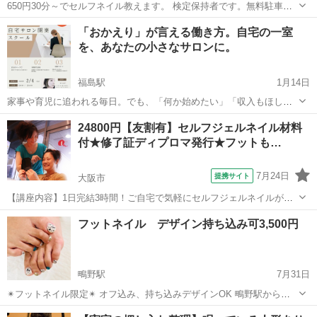
650円30分～でセルフネイル教えます。 検定保持者です。無料駐車場
あります。 自分でネイルしたいけど右も左もわからないという方は全
大阪
大阪市
玉造駅
ネイル
セルフネイル
「おかえり」が言える働き方。自宅の一室
て丁寧に教えます。 アクセサリー作りも教えてます。 (ピアス、樹脂
を、あなたの小さなサロンに。
ピアス、イヤリング、...
福島駅
1月14日
家事や育児に追われる毎日。でも、「何か始めたい」「収入もほし
い」と思っていませんか？ ネイルスクール soi. は、そんな主婦のみな
大阪
大阪市
福島駅
ネイル
サロン
24800円【友割有】セルフジェルネイル材料
さんを応援します 自宅の一室などの小スペースで始められるネイルサ
付★修了証ディプロマ発行★フットも…
ロンなら、通勤時間ゼ...
7月24日
提携サイト
大阪市
【講座内容】1日完結3時間！ご自宅で気軽にセルフジェルネイルが楽
しめるようになるレッスンです。デザインは特に指定が無ければ、初
大阪
大阪市
ネイル
フットネイル デザイン持ち込み可3,500円
心者の方でも簡単なラメグラデーションを予定していますがご希望に
応じて他のデザインへの変更応相談！（...
鴫野駅
7月31日
✴︎フットネイル限定✴︎ オフ込み、持ち込みデザインOK 鴫野駅から徒
歩6分 2人の子育てをしながら趣味の延長でネイリストの資格もとって
大阪
大阪市
鴫野駅
ネイル
持ち込み