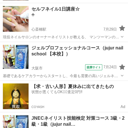
セルフネイル1日講座☆
心斎橋駅
7月29日
現役ネイルサロンのオーナーネイリストが教える、 マンツーマンの、
セルフネイル教室です☆ 3時間33000円（税込）で、分からないところ
大阪
大阪市
心斎橋駅
ネイル
ジェルプロフェッショナルコース（jujur nail
をできるようになりましょう♪ ●ケアのやり方が分からない ●すぐジェ
school 【本校】）
ルが取...
7月24日
提携サイト
大阪市
基礎であるケアカラーからスタートし、今最も需要の高いジェルネイ
ルの技術と最新アートも学べます。 友達にジェルをしてあげたい方
大阪
大阪市
ネイル
【求・古い人形】夏休みに出てきたもの
や、自宅サロン開業やジェル専門サロンに就職をしたい方のジェル上
状態が悪くてもOK🙆‍♀️査定0円‼️
級コースです。 ● ネイル理論（JN...
Ad
COYASH
JNECネイリスト技能検定 対策コース 3級・2
級・1級（jujur nail…