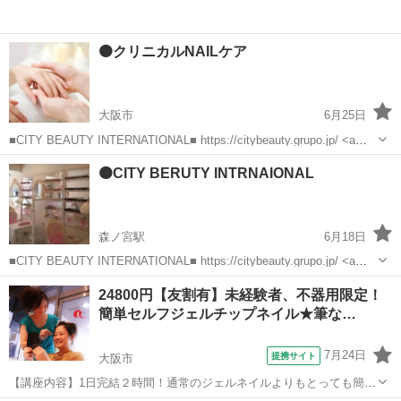
🟠クリニカルNAILケア
大阪市
6月25日
■CITY BEAUTY INTERNATIONAL■ https://citybeauty.grupo.jp/ <a
href="https://lin.ee/LqXow6e"><img src="http...
大阪
大阪市
ネイル
少人数
🟠CITY BERUTY INTRNAIONAL
森ノ宮駅
6月18日
■CITY BEAUTY INTERNATIONAL■ https://citybeauty.grupo.jp/ <a
href="https://lin.ee/LqXow6e"><img src="https:/...
大阪
大阪市
森ノ宮駅
ネイル
リンパ
24800円【友割有】未経験者、不器用限定！
簡単セルフジェルチップネイル★筆な…
7月24日
提携サイト
大阪市
【講座内容】1日完結２時間！通常のジェルネイルよりもとっても簡単
にご自宅でセルフジェルネイルが楽しめるようになるレッスンです。