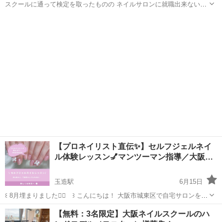
スクールに通って検定を取ったものの ネイルサロンに就職出来ない方
や 副業で少し働いてみたい方 ネイリストの見習いとしてネイルを始め
大阪
大阪市
ネイル
レッスン
てみませんか？ プロの技術が学べます。詳しくはメールで質問して下
さいね。
【プロネイリスト直伝✨】セルフジェルネイ
ル体験レッスン💅マンツーマン指導／大阪…
玉造駅
6月15日
‪꒰ 8月埋まりました🙇‍♀️ ꒱‬ こんにちは！ 大阪市城東区で自宅サロンをし
ている現役ネイリストです☺️ 妊娠してお客様の人数を制限しているた
大阪
大阪市
玉造駅
ネイル
マンツーマン
【無料：3名限定】大阪ネイルスクールのハ
め、空いた時間に生徒様を募集しています🌱 「自分でジェルネイルし