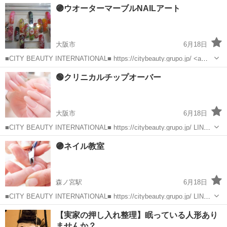
大阪
大阪市
ネイル
🟣ウオーターマーブルNAILアート
デザインは決まったチップタイプのジェルからお選びください。未経
験、初心者、不器用、中高年の方向けの...
大阪市
6月18日
■CITY BEAUTY INTERNATIONAL■ https://citybeauty.grupo.jp/ <a
href="https://lin.ee/LqXow6e"><img src="https:...
大阪
大阪市
ネイル
アート
🟢クリニカルチップオーバー
大阪市
6月18日
■CITY BEAUTY INTERNATIONAL■ https://citybeauty.grupo.jp/ LINE
でご質問・お問合せ <a href="https://lin.ee/LqXow...
大阪
大阪市
ネイル
少人数
🟣ネイル教室
森ノ宮駅
6月18日
■CITY BEAUTY INTERNATIONAL■ https://citybeauty.grupo.jp/ LINE
でクーポンGET <a href="https://lin.ee/LqXow6e">...
大阪
大阪市
森ノ宮駅
ネイル
マニキュア
【実家の押し入れ整理】眠っている人形あり
ませんか？