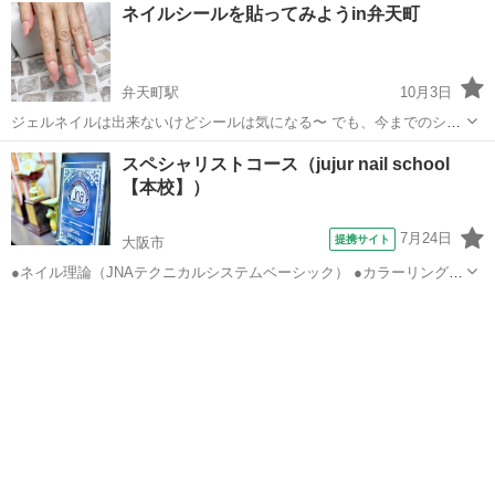
大阪
大阪市
心斎橋駅
ネイル
角質
ネイルシールを貼ってみようin弁天町
角質ケアのやり方、道具の持ち方やフット器具洗浄の仕方からホーム
ケアまで学べます。 ...
弁天町駅
10月3日
ジェルネイルは出来ないけどシールは気になる〜 でも、今までのシー
ルとどう違うの？ 前にもトライしたけど上手くいかなかったから 無理
大阪
大阪市
弁天町駅
ネイル
持ち込み
スペシャリストコース（jujur nail school
よね〜って思ってる方へ😊💅 お持ち込みいただき、ケアとシール装着
【本校】）
のポイントを レクチャーし...
7月24日
提携サイト
大阪市
●ネイル理論（JNAテクニカルシステムベーシック） ●カラーリング
（赤マット・パール・フレンチ・マーブル） ●リペア（ラップ・チッ
大阪
大阪市
ネイル
プラップ） ●アート（ペイント・3D・エンボス・Wマーブル・エアブ
ラシ） ●アクリルスカルプ（...