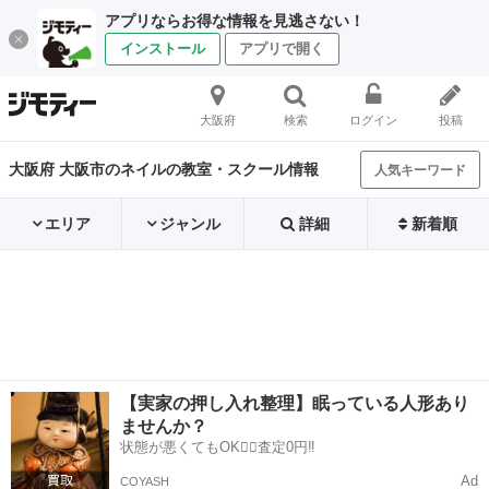
アプリならお得な情報を見逃さない！
インストール
アプリで開く
大阪府
検索
ログイン
投稿
大阪府 大阪市のネイルの教室・スクール情報
人気キーワード
エリア
ジャンル
詳細
新着順
【実家の押し入れ整理】眠っている人形あり
ませんか？
状態が悪くてもOK🙆‍♀️査定0円‼️
Ad
COYASH