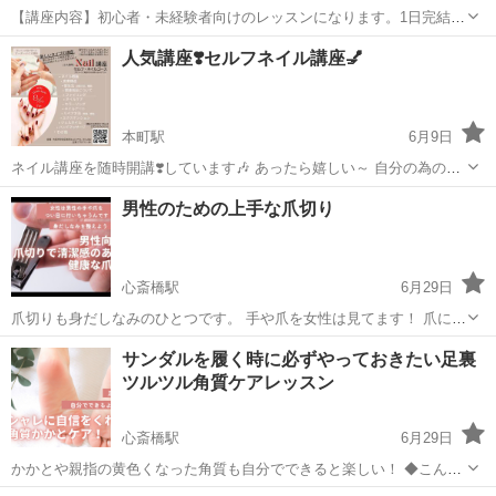
【講座内容】初心者・未経験者向けのレッスンになります。1日完結3
時間！ご自宅で気軽にセルフジェルネイルが楽しめるようになるレッ
大阪
大阪市
ネイル
人気講座❣️セルフネイル講座💅
スンです。デザインは特に指定が無ければ、未経験・初心者の方でも
簡単なラメグラデーションを予定。オフ...
本町駅
6月9日
ネイル講座を随時開講❣️しています🎶 あったら嬉しい～ 自分の為のネ
イルがメインのクラスです❣️ プロになるスクールは色々あるけど!? 意
大阪
大阪市
本町駅
ネイル
講座
男性のための上手な爪切り
外と無いセルフネイルの講座 お仕事にしてみたいけど!? プロのクラス
を受ける前に...
心斎橋駅
6月29日
爪切りも身だしなみのひとつです。 手や爪を女性は見てます！ 爪に輝
きがなくても清潔感あるだけで印象はだいぶ変わります。 ◆こんな方
大阪
大阪市
心斎橋駅
ネイル
男性
サンダルを履く時に必ずやっておきたい足裏
を対象としています 普段どう爪切ってますか？ 何気なく伸びてくるか
ツルツル角質ケアレッスン
ら切るという方...
心斎橋駅
6月29日
かかとや親指の黄色くなった角質も自分でできると楽しい！ ◆こんな
ことを学べます なぜ角質ガサガサになるのか基礎知識から学べます。