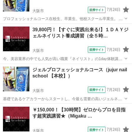
7月24日
提携サイト
大阪市
プロフェッショナルコース在校生、卒業生、他校スクール卒業生。 試
験内容を勉強されている方。 試験を受験したが不合格だった方。
大阪
大阪市
ネイル
39,800円！【すぐに実践出来る!】１ＤＡＹジ
ェルネイリスト養成講習（全５時…
7月24日
提携サイト
大阪市
今、美容業界の中でも人気が高い職業『ネイリスト』の1day体験講習
になります。簡単なジェネルネイルの知識と自宅でできるセルフネイ
大阪
大阪市
ネイル
ジェルプロフェッショナルコース（jujur nail
ルをお教えいたします。基本的には実技メインの講習ですので、すぐ
school 【本校】）
にご自分で実践することが可能です♪...
7月24日
提携サイト
大阪市
基礎であるケアカラーからスタートし、今最も需要の高いジェルネイ
ルの技術と最新アートも学べます。 友達にジェルをしてあげたい方
大阪
大阪市
ネイル
￥150,000！【30時間】ゼロからプロを目指
や、自宅サロン開業やジェル専門サロンに就職をしたい方のジェル上
す超実践講習★（Migaku …
級コースです。 ● ネイル理論（JN...
7月24日
提携サイト
大阪市