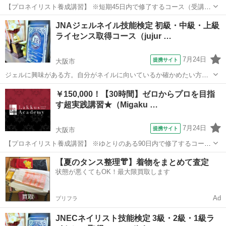
【プロネイリスト養成講習】 ※短期45日内で修了するコース（受講
例：5時間×6回・週一ペース） 「プロデビューへの近道」 プロの現場
大阪
大阪市
ネイル
JNAジェルネイル技能検定 初級・中級・上級
で必要となる基本技術を集中的に受講するコースです。 本気でネイリ
ライセンス取得コース（jujur …
ストになりたい方、独立開...
7月24日
提携サイト
大阪市
ジェルに興味がある方。自分がネイルに向いているか確かめたい方。
★2回受験まで完全保障！ ▼初級 ●ネイル理論（JNAテクニカルシステ
大阪
大阪市
ネイル
￥150,000！【30時間】ゼロからプロを目指
ムベーシック） ●ネイルケア（ファイリング・クリーンナップ） ●カ
す超実践講習★（Migaku …
ラーリング（赤）●ジェル...
7月24日
提携サイト
大阪市
【プロネイリスト養成講習】 ※ゆとりのある90日内で修了するコース
（受講例：5時間×6回・2週間に1回ペース） 「プロデビューへの近
大阪
大阪市
ネイル
【夏のタンス整理👘】着物をまとめて査定
道」 プロの現場で必要となる基本技術を集中的に受講するコースで
状態が悪くてもOK！最大限買取します
す。 本気でネイリストにな...
Ad
プリフラ
JNECネイリスト技能検定 3級・2級・1級ラ