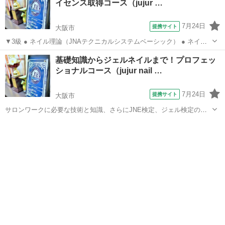
イセンス取得コース（jujur …
7月24日
提携サイト
大阪市
▼3級 ● ネイル理論（JNAテクニカルシステムベーシック） ● ネイル
ケア（ファイリング・クリーンナップ） ● カラーリング ● フロータ
大阪
大阪市
ネイル
基礎知識からジェルネイルまで！プロフェッ
ー ● ジェルチップオーバーレイ ● ジェルスカルプチュア ● ジェル
ショナルコース（jujur nail …
アート ● ジ...
7月24日
提携サイト
大阪市
サロンワークに必要な技術と知識、さらにJNE検定、ジェル検定の内
容まで！個別にしっかりサポートします！ 技術：ネイルケア・ハンド
大阪
大阪市
ネイル
マッサージ・リペア・ネイルカラー・ネイルアート（フレンチ〜3Dま
で）・チップオーバーレイ・スカ...