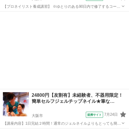
【プロネイリスト養成講習】 ※ゆとりのある90日内で修了するコース
（受講例：5時間×6回・2週間に1回ペース） 「プロデビューへの近
大阪
大阪市
ネイル
道」 プロの現場で必要となる基本技術を集中的に受講するコースで
す。 本気でネイリストにな...
24800円【友割有】未経験者、不器用限定！
簡単セルフジェルチップネイル★筆な…
7月24日
提携サイト
大阪市
【講座内容】1日完結２時間！通常のジェルネイルよりもとっても簡単