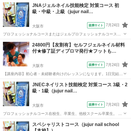
にご自宅でセルフジェルネイルが楽しめるようになるレッスンです。
大阪
大阪市
ネイル
JNAジェルネイル技能検定 対策コース 初
デザインは決まったチップタイプのジェルからお選びください。未経
級・中級・上級（jujur nail…
験、初心者、不器用、中高年の方向けの...
7月24日
提携サイト
大阪市
プロフェッショナルコースまたはジェルプロフェッショナルコース在
校生、卒業生、他校スクール卒業生。 試験内容を勉強されている
大阪
大阪市
ネイル
24800円【友割有】セルフジェルネイル材料
方。 試験を受験したが不合格だった方。
付★修了証ディプロマ発行★フットも…
7月24日
提携サイト
大阪市
【講座内容】初心者・未経験者向けのレッスンになります。1日完結3
時間！ご自宅で気軽にセルフジェルネイルが楽しめるようになるレッ
大阪
大阪市
ネイル
JNECネイリスト技能検定 対策コース 3級・2
スンです。デザインは特に指定が無ければ、未経験・初心者の方でも
級・1級（jujur nail…
簡単なラメグラデーションを予定。オフ...
7月24日
提携サイト
大阪市
プロフェッショナルコース在校生、卒業生、他校スクール卒業生。 試
験内容を勉強されている方。 試験を受験したが不合格だった方。
大阪
大阪市
ネイル
スペシャリストコース（jujur nail school
【本校】）