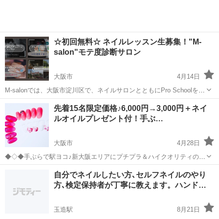
☆初回無料☆ ネイルレッスン生募集！"M-
salon"モテ度診断サロン
大阪市
4月14日
M-salonでは、大阪市淀川区で、ネイルサロンとともにPro Schoolを開
校し、ネイルレッスンをしております！ M-salonのネイルレッスンで
大阪
大阪市
ネイル
ネイルレッスン
先着15名限定価格♪6,000円→3,000円＋ネイ
は、 「ネイルに行くより自分でしたい」 「ネイルケアについて詳し...
ルオイルプレゼント付！手ぶ…
大阪市
4月28日
◆◇◆手ぶらで駅ヨコ♪新大阪エリアにプチプラ＆ハイクオリティのセ
ルフネイルスクールがopenします♪＊厚生労働大臣許可27-ユ-302197医
大阪
大阪市
ネイル
レッスン
自分でネイルしたい方､セルフネイルのやり
療職対象の紹介会社が母体ですので安心＊道具は全て無料レンタル♪ジ
方､検定保持者が丁寧に教えます。ハンド…
ェルの基本セット（...
玉造駅
8月21日