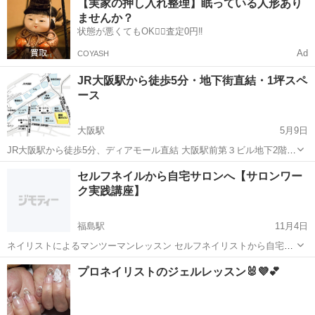
【実家の押し入れ整理】眠っている人形あり
おります。 現在は看護師として働いておりますが、育児休暇中のた
ませんか？
め、期間限定で持ち込みデ...
状態が悪くてもOK🙆‍♀️査定0円‼️
Ad
COYASH
JR大阪駅から徒歩5分・地下街直結・1坪スペ
ース
大阪駅
5月9日
JR大阪駅から徒歩5分、ディアモール直結 大阪駅前第３ビル地下2階の
1坪スペースのお貸出しのご案内です。 オフィス街の地下 飲食店も多
大阪
大阪市
大阪駅
ネイル
物販
セルフネイルから自宅サロンへ【サロンワー
く、人通りの多いエリアです。 ネイル、まつエク、物販、倉庫等、 多
ク実践講座】
目的な...
福島駅
11月4日
ネイリストによるマンツーマンレッスン セルフネイリストから自宅サ
ロンへ sonrisa nailのオーナーでもあるmeggは 出産を経て子育て期間
大阪
大阪市
福島駅
ネイル
サロン
プロネイリストのジェルレッスン🐰💜💕
中に仕事をしながらネイルを学び ま...