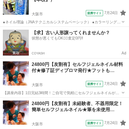
7月24日
提携サイト
大阪市
●ネイル理論（JNAテクニカルシステムベーシック） ●カラーリング
（赤マット・パール・フレンチ・マーブル） ●リペア（ラップ・チッ
大阪
大阪市
ネイル
【求】古い人形譲ってくれませんか？
プラップ） ●アート（ペイント・3D・エンボス・Wマーブル・エアブ
状態が悪くてもOK🙆‍♀️査定0円‼️
ラシ） ●アクリルスカルプ（...
Ad
COYASH
24800円【友割有】セルフジェルネイル材料
付★修了証ディプロマ発行★フットも…
7月24日
提携サイト
大阪市
【講座内容】1日完結3時間！ご自宅で気軽にセルフジェルネイルが楽
しめるようになるレッスンです。デザインは特に指定が無ければ、初
大阪
大阪市
ネイル
24800円【友割有】未経験者、不器用限定！
心者の方でも簡単なラメグラデーションを予定していますがご希望に
簡単セルフジェルネイル★筆を未使用…
応じて他のデザインへの変更応相談！（...
7月24日
提携サイト
大阪市