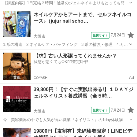
【講座内容】1日完結２時間！通常のジェルネイルよりもとっても簡単
にご自宅でセルフジェルネイルが楽しめるようになるレッスンです。
大阪
大阪市
ネイル
ネイルケアからアートまで、セルフネイルコ
デザインは決まったチップタイプのジェルからお選びください。未経
ース♪（jujur nail scho…
験、初心者、不器用、中高年の方向けの...
7月24日
提携サイト
大阪市
1.爪の構造 2.ネイルケア・バッフィング 3.爪の補強・修理 4.カラ
ーリング 5.アート(フレンチ・マーブル・グラデーション・ペイント
大阪
大阪市
ネイル
【求】古い人形譲ってくれませんか？
etc.) 6.オリジナルチップetc. セルフネイルコースでは、爪の整え
状態が悪くてもOK🙆‍♀️査定0円‼️
方、甘皮の...
Ad
COYASH
39,800円！【すぐに実践出来る!】１ＤＡＹジ
ェルネイリスト養成講習（全５時…
7月24日
提携サイト
大阪市
今、美容業界の中でも人気が高い職業『ネイリスト』の1day体験講習
になります。簡単なジェネルネイルの知識と自宅でできるセルフネイ
大阪
大阪市
ネイル
19800円【友割有】未経験者限定！LINEビデ
ルをお教えいたします。基本的には実技メインの講習ですので、すぐ