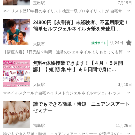
玉出駅
7月19日
ネイリスト歴10年目のネイリスト検定一級プロネイリストが 自宅サロ
ン内でセルフの方向けにネイルレッスン致します💕 ネイリスト検定1
大阪
大阪市
玉出駅
ネイル
24800円【友割有】未経験者、不器用限定！
級 ジェルネイル検定上級 オーストラリア国家資格ネイルC3 有名ネイ
簡単セルフジェルネイル★筆を未使用…
ルアーティスト 3Dアー...
7月24日
提携サイト
大阪市
【講座内容】1日完結２時間！通常のジェルネイルよりもとっても簡単
にご自宅でセルフジェルネイルが楽しめるようになるレッスンです。
大阪
大阪市
ネイル
無料♥体験授業できます！【４月・５月開
デザインは決まったチップタイプのジェルからお選びください。未経
講】【 短 期 集 中 】★５日間で身に…
験、初心者、不器用、中高年の方向けの...
大阪駅
3月10日
☆ネイルスクール☆自宅ネイリスト☆ジェルネイル☆ジェルレッスン
☆ ♥無料体験授業できます！随時受付♥ ４月・５月開講スケジュール
大阪
大阪市
大阪駅
ネイル
レッスン
誰でもできる簡単・時短 ニュアンスアート
公開！ >>> 【短期集中】５日間で身に付ける☆ジェル...
セミナー
福島駅
11月26日
誰でもできる簡単・時短 ニュアンスアートセミナー 今流行りの"ニュ