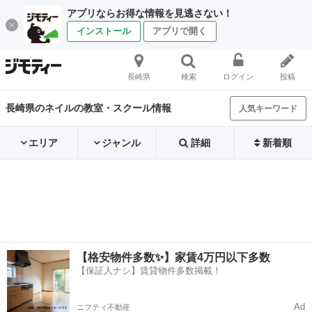
アプリならお得な情報を見逃さない！
インストール
アプリで開く
長崎県
検索
ログイン
投稿
長崎県のネイルの教室・スクール情報
人気キーワード
エリア
ジャンル
詳細
新着順
【格安物件多数✨】家賃4万円以下多数
【保証人ナシ】賃貸物件多数掲載！
Ad
ニフティ不動産