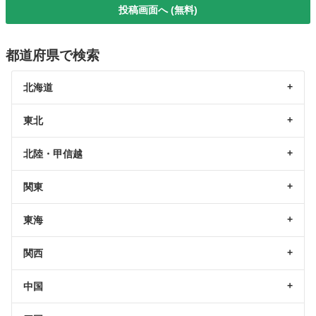
投稿画面へ (無料)
都道府県で検索
北海道
東北
北陸・甲信越
関東
東海
関西
中国