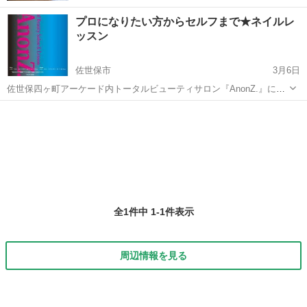
プロになりたい方からセルフまで★ネイルレ
ッスン
佐世保市
3月6日
佐世保四ヶ町アーケード内トータルビューティサロン『AnonZ.』に
て、ネイルレッスンを行っております(^ー^)★ JNECネイリスト検定有
長崎
佐世保市
ネイル
ネイルレッスン
資格者のスタッフにて ●プロネイリスト育成コース(3ヶ月～) ※検定試
験も受...
全1件中 1-1件表示
周辺情報を見る