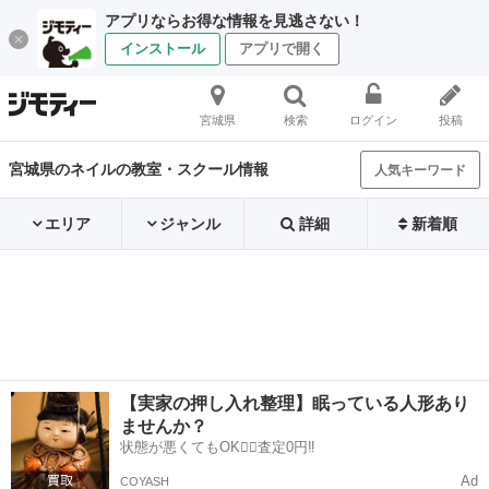
アプリならお得な情報を見逃さない！
インストール
アプリで開く
宮城県
検索
ログイン
投稿
宮城県のネイルの教室・スクール情報
人気キーワード
エリア
ジャンル
詳細
新着順
【実家の押し入れ整理】眠っている人形あり
ませんか？
状態が悪くてもOK🙆‍♀️査定0円‼️
Ad
COYASH