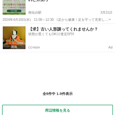
簡単なラメグラデーションを予定。オフ...
南仙台駅
3月21日
2024年4月10日(水) 11:00～12:30 《足から健康！足を守って充実した
人生を》 一生歩ける足でいるために、靴の選び方や履き方をお伝えし
宮城
仙台市
南仙台駅
ネイル
爪切り
【求】古い人形譲ってくれませんか？
ているサロン“足まな”です。お読みいただきありがとうございます✨...
状態が悪くてもOK🙆‍♀️査定0円‼️
Ad
COYASH
全9件中 1-9件表示
周辺情報を見る