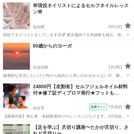
しめるようになるレッスンです。デザインは特に指定が無ければ、初
宮城
仙台市
ネイル
🌸現役ネイリストによるセルフネイルレッス
心者の方でも簡単なラメグラデーションを予定していますがご希望に
ン🌸
応じて他のデザインへの変更応相談！（...
仙台駅
4月13日
現役でネイリストをしています😊🌈 東京都内で６年経験を積み、現在
もサロンワークをしています。 セルフネイルのコツを知りたい方、や
宮城
仙台市
仙台駅
ネイル
セルフネイル
60歳からのヨーガ
ってみたいけど何から始めればいいかわからない方、お気軽にご相談
ください◎ ・レッスン内容…ケア...
北仙台駅
1月28日
健康的な生活したいけど何から始めたら良いのかわからない方、腰や
股関節や膝が何となく痛い時があるけどこのままで良いのかわからな
宮城
仙台市
北仙台駅
ネイル
60歳
24800円【友割有】セルフジェルネイル材料
い方、自分の身体のメンテナンス方を学びつつ、健康維持したい方向
付★修了証ディプロマ発行★フットも…
けのヨーガです。じっくりウォーミングア...
7月26日
提携サイト
仙台市
【講座内容】初心者・未経験者向けのレッスンになります。1日完結3
時間！ご自宅で気軽にセルフジェルネイルが楽しめるようになるレッ
宮城
仙台市
ネイル
【足を学ぶ】爪切り講座〜たかが爪切り、さ
スンです。デザインは特に指定が無ければ、未経験・初心者の方でも
れど爪切り〜