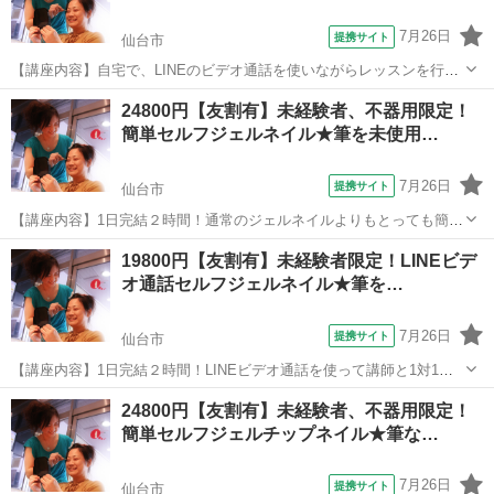
7月26日
提携サイト
仙台市
【講座内容】自宅で、LINEのビデオ通話を使いながらレッスンを行い
ます。1日完結3時間！気軽にセルフジェルネイルが楽しめるようにな
宮城
仙台市
ネイル
24800円【友割有】未経験者、不器用限定！
るレッスンです。デザインは特に指定が無ければ、未経験の方でも簡
簡単セルフジェルネイル★筆を未使用…
単なラメグラデーションを予定。ご...
7月26日
提携サイト
仙台市
【講座内容】1日完結２時間！通常のジェルネイルよりもとっても簡単
にご自宅でセルフジェルネイルが楽しめるようになるレッスンです。
宮城
仙台市
ネイル
19800円【友割有】未経験者限定！LINEビデ
デザインは決まったチップタイプのジェルからお選びください。未経
オ通話セルフジェルネイル★筆を…
験、初心者、不器用、中高年の方向けの...
7月26日
提携サイト
仙台市
【講座内容】1日完結２時間！LINEビデオ通話を使って講師と1対1で
レッスンします！通常のジェルネイルよりもとっても簡単にご自宅で
宮城
仙台市
ネイル
24800円【友割有】未経験者、不器用限定！
セルフジェルネイルが楽しめるようになるレッスンです。デザインは
簡単セルフジェルチップネイル★筆な…
決まったチップタイプのジェルから...
7月26日
提携サイト
仙台市