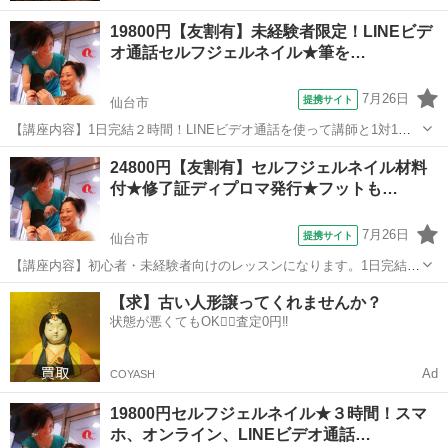
19800円【友割有】未経験者限定！LINEビデ
オ通話セルフジェルネイル★筆を…
7月26日
提携サイト
仙台市
【講座内容】1日完結２時間！LINEビデオ通話を使って講師と1対1で
レッスンします！通常のジェルネイルよりもとっても簡単にご自宅で
宮城
仙台市
ネイル
24800円【友割有】セルフジェルネイル材料
セルフジェルネイルが楽しめるようになるレッスンです。デザインは
付★修了証ディプロマ発行★フットも…
決まったチップタイプのジェルから...
7月26日
提携サイト
仙台市
【講座内容】初心者・未経験者向けのレッスンになります。1日完結3
時間！ご自宅で気軽にセルフジェルネイルが楽しめるようになるレッ
宮城
仙台市
ネイル
【求】古い人形譲ってくれませんか？
スンです。デザインは特に指定が無ければ、未経験・初心者の方でも
状態が悪くてもOK🙆‍♀️査定0円‼️
簡単なラメグラデーションを予定。オフ...
Ad
COYASH
19800円セルフジェルネイル★３時間！スマ
ホ、オンライン、LINEビデオ通話…