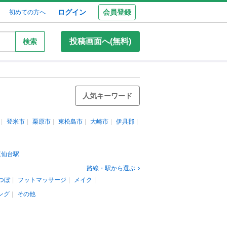
ログイン
会員登録
初めての方へ
投稿画面へ(無料)
検索
人気キーワード
登米市
栗原市
東松島市
大崎市
伊具郡
東仙台駅
路線・駅から選ぶ
つぼ
フットマッサージ
メイク
ング
その他