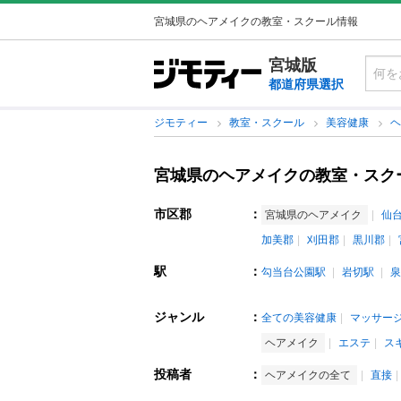
宮城県のヘアメイクの教室・スクール情報
宮城版
都道府県選択
ジモティー
教室・スクール
美容健康
宮城県のヘアメイクの教室・スク
市区郡
：
宮城県のヘアメイク
仙
加美郡
刈田郡
黒川郡
駅
：
勾当台公園駅
岩切駅
泉
ジャンル
：
全ての美容健康
マッサー
ヘアメイク
エステ
ス
投稿者
：
ヘアメイクの全て
直接