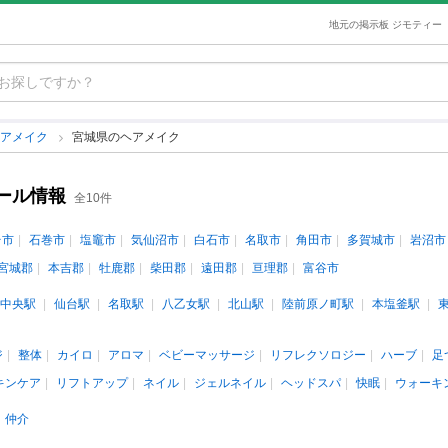
地元の掲示板 ジモティー
ヘアメイク
宮城県のヘアメイク
ール情報
全10件
台市
石巻市
塩竈市
気仙沼市
白石市
名取市
角田市
多賀城市
岩沼市
宮城郡
本吉郡
牡鹿郡
柴田郡
遠田郡
亘理郡
富谷市
中央駅
仙台駅
名取駅
八乙女駅
北山駅
陸前原ノ町駅
本塩釜駅
ジ
整体
カイロ
アロマ
ベビーマッサージ
リフレクソロジー
ハーブ
足
キンケア
リフトアップ
ネイル
ジェルネイル
ヘッドスパ
快眠
ウォーキ
仲介