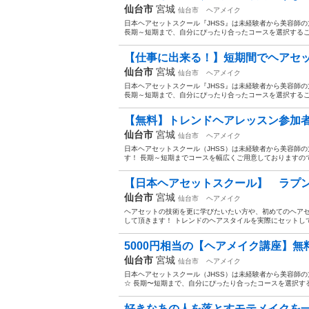
仙台市
宮城
仙台市
ヘアメイク
日本ヘアセットスクール『JHSS』は未経験者から美容師
長期～短期まで、自分にぴったり合ったコースを選択すること
【仕事に出来る！】短期間でヘアセッ
仙台市
宮城
仙台市
ヘアメイク
日本ヘアセットスクール『JHSS』は未経験者から美容師
長期～短期まで、自分にぴったり合ったコースを選択すること
【無料】トレンドヘアレッスン参加者募集中★
仙台市
宮城
仙台市
ヘアメイク
日本ヘアセットスクール（JHSS）は未経験者から美容師
す！ 長期～短期までコースを幅広くご用意しておりますので
【日本ヘアセットスクール】 ラプン
仙台市
宮城
仙台市
ヘアメイク
ヘアセットの技術を更に学びたいたい方や、初めてのヘア
して頂きます！ トレンドのヘアスタイルを実際にセットしてもらいま
5000円相当の【ヘアメイク講座】無料
仙台市
宮城
仙台市
ヘアメイク
日本ヘアセットスクール（JHSS）は未経験者から美容師
☆ 長期〜短期まで、自分にぴったり合ったコースを選択する
好きなあの人を落とすモテメイクを一