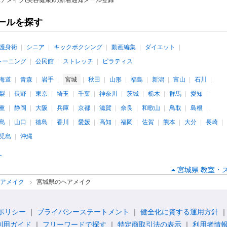
アメイク(美容健康)の新着通知メール登録
ールを探す
護身術
シニア
キックボクシング
動画編集
ダイエット
レーニング
公民館
ストレッチ
ピラティス
海道
青森
岩手
宮城
秋田
山形
福島
新潟
富山
石川
梨
長野
東京
埼玉
千葉
神奈川
茨城
栃木
群馬
愛知
重
静岡
大阪
兵庫
京都
滋賀
奈良
和歌山
鳥取
島根
島
山口
徳島
香川
愛媛
高知
福岡
佐賀
熊本
大分
長崎
児島
沖縄
へ
宮城県 教室・
ヘアメイク
宮城県のヘアメイク
ポリシー
プライバシーステートメント
健全化に資する運用方針
利用ガイド
フリーワードで探す
特定商取引法の表示
利用者情