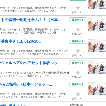
の方向けにヘアセットの専門知識・技術を指導するスクールです！
ができますよ！ 何から始めていいのかわからない・・・...
お気に入り
トの基礎〜応用を学ぶ！！（日本...
提携サイト
の方向けにヘアセットの専門知識・技術を指導するスクールです！
が出来ますよ！☆ 【受講内容】 今更聞きにくい基...
お気に入り
TEL 0120-10...
提携サイト
の方向けのヘアセットの専門知識・技術を指導しているスクールで
自分の目的に合ったコースを受講することができますよ♪ ...
お気に入り
ツェルヘアのヘアセット体験レッ...
提携サイト
セットを一から学びたい方へ当スクールで学べる技術を実際に体感
す(*˘︶˘*).｡.:*♡ 現役スタイリストで...
お気に入り
★ご招待♪（日本ヘアセット...
提携サイト
の方向けにヘアセットの専門知識・技術を指導するスクールです！
ことができます！ 何のスキルを身に付ければいいか分か...
お気に入り
更新6月11日
緒に考えます⭐︎