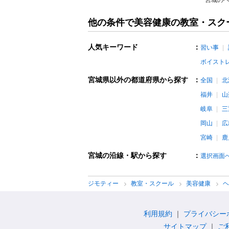
宮城のヘ
他の条件で美容健康の教室・スク
人気キーワード
：
習い事
ボイスト
宮城県以外の都道府県から探す
：
全国
北
福井
山
岐阜
三
岡山
広
宮崎
鹿
宮城の沿線・駅から探す
：
選択画面
ジモティー
教室・スクール
美容健康
利用規約
プライバシー
サイトマップ
ご