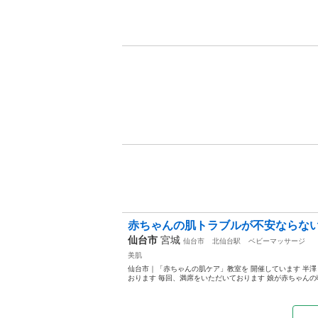
赤ちゃんの肌トラブルが不安ならない！
仙台市
宮城
仙台市
北仙台駅
ベビーマッサージ
美肌
仙台市｜「赤ちゃんの肌ケア」教室を 開催しています 半澤
おります 毎回、満席をいただいております 娘が赤ちゃんの頃