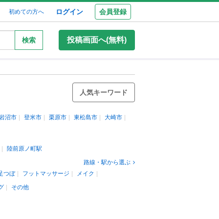
ログイン
会員登録
初めての方へ
投稿画面へ(無料)
検索
人気キーワード
岩沼市
登米市
栗原市
東松島市
大崎市
陸前原ノ町駅
路線・駅から選ぶ
足つぼ
フットマッサージ
メイク
グ
その他