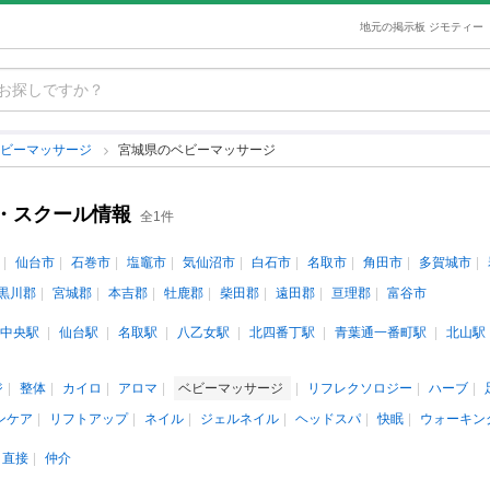
地元の掲示板 ジモティー
ベビーマッサージ
宮城県のベビーマッサージ
・スクール情報
全1件
仙台市
石巻市
塩竈市
気仙沼市
白石市
名取市
角田市
多賀城市
黒川郡
宮城郡
本吉郡
牡鹿郡
柴田郡
遠田郡
亘理郡
富谷市
中央駅
仙台駅
名取駅
八乙女駅
北四番丁駅
青葉通一番町駅
北山駅
ジ
整体
カイロ
アロマ
ベビーマッサージ
リフレクソロジー
ハーブ
ンケア
リフトアップ
ネイル
ジェルネイル
ヘッドスパ
快眠
ウォーキン
直接
仲介