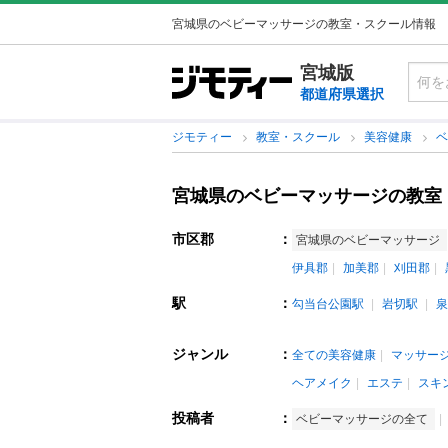
宮城県のベビーマッサージの教室・スクール情報
宮城版
都道府県選択
ジモティー
教室・スクール
美容健康
宮城県のベビーマッサージの教室
市区郡
：
宮城県のベビーマッサージ
伊具郡
加美郡
刈田郡
駅
：
勾当台公園駅
岩切駅
泉
ジャンル
：
全ての美容健康
マッサー
ヘアメイク
エステ
スキ
投稿者
：
ベビーマッサージの全て