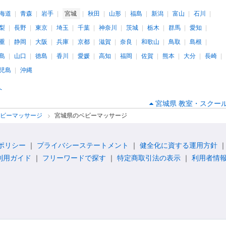
海道
青森
岩手
宮城
秋田
山形
福島
新潟
富山
石川
梨
長野
東京
埼玉
千葉
神奈川
茨城
栃木
群馬
愛知
重
静岡
大阪
兵庫
京都
滋賀
奈良
和歌山
鳥取
島根
島
山口
徳島
香川
愛媛
高知
福岡
佐賀
熊本
大分
長崎
児島
沖縄
へ
宮城県 教室・スクール
ベビーマッサージ
宮城県のベビーマッサージ
ポリシー
プライバシーステートメント
健全化に資する運用方針
利用ガイド
フリーワードで探す
特定商取引法の表示
利用者情