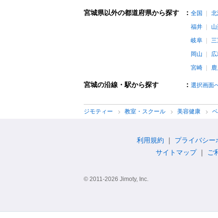
宮城県以外の都道府県から探す
：
全国
北
福井
山
岐阜
三
岡山
広
宮崎
鹿
宮城の沿線・駅から探す
：
選択画面
ジモティー
教室・スクール
美容健康
利用規約
プライバシー
サイトマップ
ご
© 2011-2026 Jimoty, Inc.