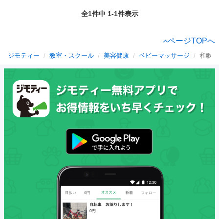
全1件中 1-1件表示
ページTOPへ
ジモティー
教室・スクール
美容健康
ベビーマッサージ
和歌山