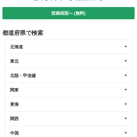
投稿画面へ (無料)
都道府県で検索
北海道
東北
北陸・甲信越
関東
東海
関西
中国