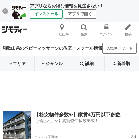
アプリならお得な情報を見逃さない！
インストール
アプリで開く
和歌山県
検索
ログイン
投稿
和歌山県のベビーマッサージの教室・スクール情報
人気キーワード
エリア
ジャンル
詳細
新着順
【格安物件多数✨】家賃4万円以下多数
【保証人ナシ】賃貸物件多数掲載！
Ad
ニフティ不動産