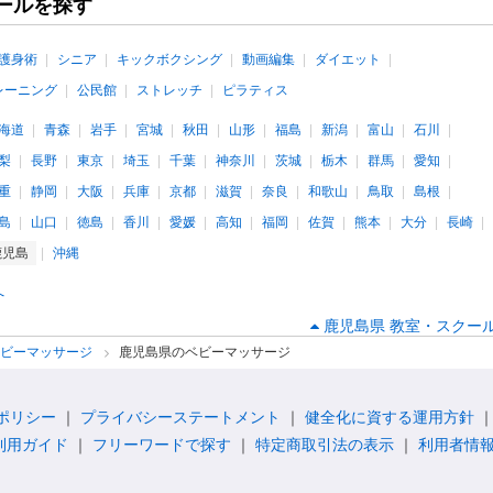
ールを探す
護身術
シニア
キックボクシング
動画編集
ダイエット
レーニング
公民館
ストレッチ
ピラティス
海道
青森
岩手
宮城
秋田
山形
福島
新潟
富山
石川
梨
長野
東京
埼玉
千葉
神奈川
茨城
栃木
群馬
愛知
重
静岡
大阪
兵庫
京都
滋賀
奈良
和歌山
鳥取
島根
島
山口
徳島
香川
愛媛
高知
福岡
佐賀
熊本
大分
長崎
鹿児島
沖縄
へ
鹿児島県 教室・スクール
ベビーマッサージ
鹿児島県のベビーマッサージ
ポリシー
プライバシーステートメント
健全化に資する運用方針
利用ガイド
フリーワードで探す
特定商取引法の表示
利用者情