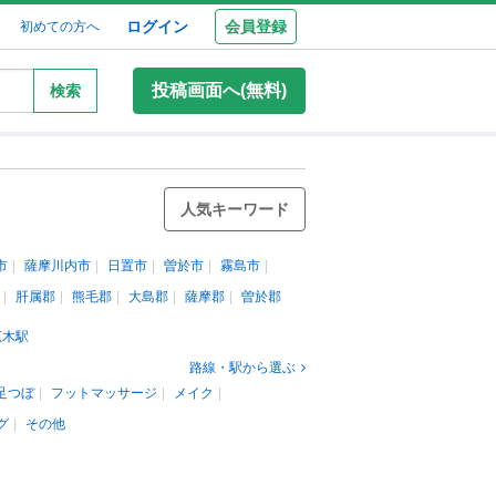
ログイン
会員登録
初めての方へ
投稿画面へ(無料)
検索
人気キーワード
市
薩摩川内市
日置市
曽於市
霧島市
肝属郡
熊毛郡
大島郡
薩摩郡
曽於郡
広木駅
路線・駅から選ぶ
足つぼ
フットマッサージ
メイク
グ
その他