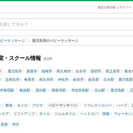
地元の掲示板 ジモティー
ベビーマッサージ
鹿児島県のベビーマッサージ
室・スクール情報
全2件
ジ
鹿児島市
鹿屋市
枕崎市
阿久根市
出水市
指宿市
西之表市
垂水
市
志布志市
奄美市
南九州市
伊佐市
姶良市
姶良郡
出水郡
鹿児島郡
伊集院駅
帖佐駅
国分駅
慈眼寺駅
市役所前駅
谷山駅
鹿児島駅
ジ
整体
カイロ
アロマ
ベビーマッサージ
リフレクソロジー
ハーブ
ンケア
リフトアップ
ネイル
ジェルネイル
ヘッドスパ
快眠
ウォーキン
直接
仲介