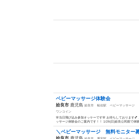
ベビーマッサージ体験会
姶良市
鹿児島
姶良市
帖佐駅
ベビーマッサージ
ワンコイン
🌸当日飛び込み参加オッケーです🌸 お待ちしております💕
ッサージ体験会のご案内です！！ 1/26(日)姶良公民館で体験
＼ベビーマッサージ 無料モニター
姶良市
鹿児島
姶良市
重富駅
ベビーマッサージ