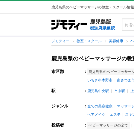
鹿児島県のベビーマッサージの教室・スクール情報
鹿児島版
都道府県選択
ジモティー
教室・スクール
美容健康
鹿児島県のベビーマッサージの教
市区郡
：
鹿児島県のベビーマッサー
いちき串木野市
南さつま
駅
：
鹿児島中央駅
市来駅
上
ジャンル
：
全ての美容健康
マッサー
ヘアメイク
エステ
スキ
投稿者
：
ベビーマッサージの全て