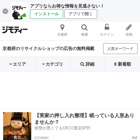
アプリならお得な情報を見逃さない！
インストール
アプリで開く
京都府
検索
ログイン
投稿
京都府のリサイクルショップの広告の無料掲載
人気キーワード
エリア
カテゴリ
詳細
新着順
【実家の押し入れ整理】眠っている人形あり
ませんか？
状態が悪くてもOK🙆‍♀️査定0円‼️
Ad
COYASH