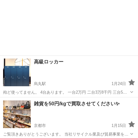
高級ロッカー
烏丸駅
1月24日
殆ど使ってません。 4台あります。 一台2万円 二台3万8千円 三台5万4
千円 四台6万8千円 着物業界で有名な某有名人のお店（六角町）で使わ
京都
京都市
烏丸駅
リサイクルショップ
雑貨を50円/kgで買取させてください✨
れていたロッカー。 実際には殆ど使用してなく綺麗な状態。 ...
京都市
1月15日
ご覧頂きありがとうございます。 当社リサイクル業及び貿易事業をし