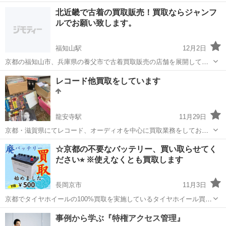
ております。 貿易雑貨を50円/kgで買取させて頂ける事業様を募集い
京都
京都市
リサイクルショップ
買取
北近畿で古着の買取販売！買取ならジャンフ
たします。 同業者の方はもちろん、他業種の方も解体前や引越し前後
ルでお願い致します。
の残置物にも買取出来るもの...
福知山駅
12月2日
京都の福知山市、兵庫県の養父市で古着買取販売の店舗を展開してお
ります。最近では出張買取も承っております。 〇福知山市（京都府）
京都
福知山市
福知山駅
リサイクルショップ
古着
レコード他買取をしています
・出張買取と片付け専門 ジャンフル福知山店 ・古着買取販売 ジ
ャンフル福知山2号店...
龍安寺駅
11月29日
京都・滋賀県にてレコード、オーディオを中心に買取業務をしており
ます。 元レコード店スタッフ、リサイクルショップスタッフが丁寧に
京都
京都市
龍安寺駅
リサイクルショップ
買取
☆京都の不要なバッテリー、買い取らせてく
査定致します。 1点から大量の買取も対応いたしますのでお気軽にご
ださい⭐︎ ※使えなくとも買取します
連絡ください。☎︎ 0...
長岡京市
11月3日
京都でタイヤホイールの100%買取を実施しているタイヤホイール買取
専門店Reキャリー京都 山科・伏見 長岡京店です！ 当店ではタイヤホ
京都
長岡京市
リサイクルショップ
買取
イールだけではなく、車の不要なバッテリーも1個500円で買取を行っ