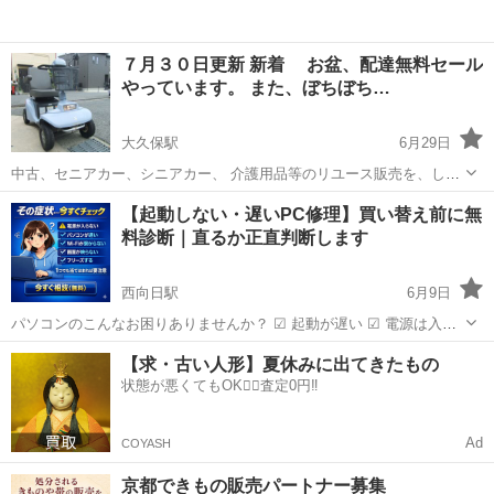
７月３０日更新 新着 お盆、配達無料セール
やっています。 また、ぼちぼち…
大久保駅
6月29日
中古、セニアカー、シニアカー、 介護用品等のリユース販売を、して
います。 続々、入荷予定ありますので、よろしくお願いします。ご予
京都
宇治市
大久保駅
リサイクルショップ
無料
【起動しない・遅いPC修理】買い替え前に無
算に合わせて予約して頂ければ、さらにお安い車両を販売出来る場合
料診断｜直るか正直判断します
も有ります。販売価格は、5万円...
西向日駅
6月9日
パソコンのこんなお困りありませんか？ ☑ 起動が遅い ☑ 電源は入る
が立ち上がらない ☑ フリーズして動かない ☑ 動作が重くて使いづら
京都
向日市
西向日駅
リサイクルショップ
換装
【求・古い人形】夏休みに出てきたもの
い ☑ 修理か買い替えか迷っている その症状、まだ直せる可能性があ
状態が悪くてもOK🙆‍♀️査定0円‼️
り...
Ad
COYASH
京都できもの販売パートナー募集