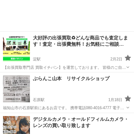
大好評の出張買取♻️どんな商品でも査定しま
す！査定・出張費無料！お気軽にご相談…
淀駅
2月2日
【出張買取専門店 買取イチバン】を運営しております。 皆様のご自宅
に眠っている不用品を買取しております🧑🏻‍💻 このような不用品はあ
京都
京都市
淀駅
リサイクルショップ
無料
ぶらんこ山本 リサイクルショップ
りませんか？ ◎旦那様の使用していない 【PC】【プリンタ】【カメ
ラ】【ゴルフ用品】【...
石原駅
1月18日
福知山市の石原駅前にあるお店です。 携帯電話080-4016-4777 電子決
済 ペイペイ使えます。 ◎無料訪問買取します、片付ける前に、ご連
京都
福知山市
石原駅
リサイクルショップ
無料
デジタルカメラ・オールドフィルムカメラ・
絡ください(無料買い取り60キロ以内)。 綾部市、舞鶴市、京丹後市、
レンズの買い取り致します
福井高浜町...