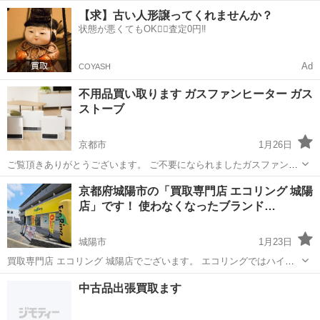
宅にある不要品をぜひ、城南衛生管理組合「環境ふれあいひろば」へ
京都
宇治市
宇治駅
リサイクルショップ
無料
【求】古い人形譲ってくれませんか？
お持ち込みしませんか？ キッズ用品、スポーツ用品、レジャー用品な
状態が悪くてもOK🙆‍♀️査定0円‼️
どが無料でまとめて持ち...
Ad
COYASH
不用品買い取ります ガスファンヒーター ガス
ストーブ
京都市
1月26日
ご覧頂きありがとうございます。 ご不要になられましたガスファンヒ
ーター ガスストーブ を1点500円以上で買取させて頂きます。 状態は
京都
京都市
リサイクルショップ
買取
京都府城陽市の「買取専門店 エコリング 城陽
問いませんので壊れていたり動作未確認でも構いません。 ※2000年以
店」です！ 使わなくなったブランド…
降製造の物に限り...
城陽市
1月23日
買取専門店 エコリング 城陽店でございます。 エコリングではハイブ
ランド品をはじめ、お客様がご家庭で使わなくなったお品物を買取し
京都
城陽市
リサイクルショップ
買取
中古品出張買取ます
ております！お品物に応じた当社独自の販路を確保しておりますの
で、なんでもお値段をお付けする...