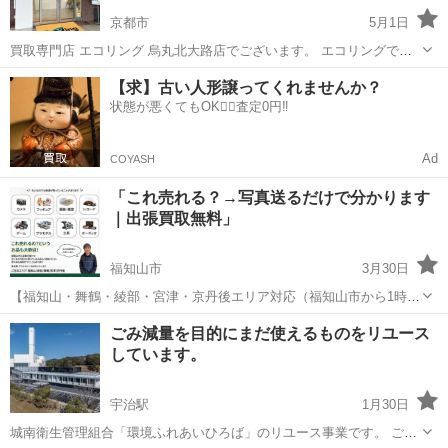
京都市
5月1日
買取専門店 エコリング 烏丸北大路店でございます。 エコリングでは
ハイブランドからノーブランド品まで、お客様がご家庭で使わなくな
京都
京都市
リサイクルショップ
買取
【求】古い人形譲ってくれませんか？
ったお品物を買取しております！お品物に応じた当社独自の販路を確
状態が悪くてもOK🙆‍♀️査定0円‼️
保しておりますので、幅広いお...
Ad
COYASH
「これ売れる？→写真送るだけで分かります
｜出張買取無料」
福知山市
3月30日
【福知山・舞鶴・綾部・宮津・京丹後エリア対応（福知山市から1時間
圏内はご相談ください）】 捨てる前に、価値確認しませんか？ はじめ
京都
福知山市
リサイクルショップ
無料
ごみ減量を目的にまだ使えるものをリユース
まして。 出張買取専門「ルミライ」です。 「これ売れるのかな？」
しています。
「捨て...
宇治駅
1月30日
城南衛生管理組合「環境ふれあいひろば」のリユース事業です。 ご自