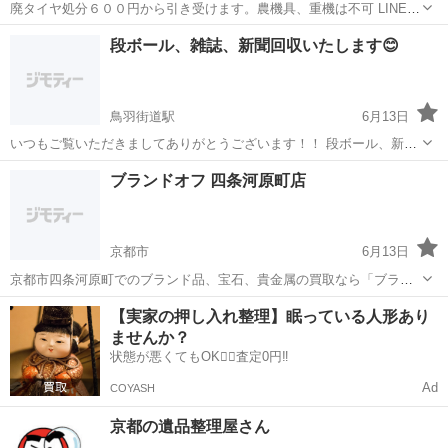
廃タイヤ処分６００円から引き受けます。農機具、重機は不可 LINE友
だち募集中！お得な情報を配信 →https://lin.ee/VtHuO0e
京都
南丹市
園部駅
リサイクルショップ
タイヤ
段ボール、雑誌、新聞回収いたします😊
鳥羽街道駅
6月13日
いつもご覧いただきましてありがとうございます！！ 段ボール、新
聞、雑誌、 重たくて、かさばって、邪魔になって、。。。 というそこ
京都
京都市
鳥羽街道駅
リサイクルショップ
ブランドオフ 四条河原町店
のあなた！そこの会社様！ 少量から超大量まで、回収いたします！ お
菓子箱や、ボール紙なども...
京都市
6月13日
京都市四条河原町でのブランド品、宝石、貴金属の買取なら「ブラン
ドオフ」四条河原町店へ。 「京都河原町駅」より徒歩2分、「祇園四
京都
京都市
リサイクルショップ
買取
【実家の押し入れ整理】眠っている人形あり
条駅」より徒歩5分の河原町通り沿いに店舗がございます。 経験豊富
ませんか？
なスタッフがお品物を丁寧に査定...
状態が悪くてもOK🙆‍♀️査定0円‼️
Ad
COYASH
京都の遺品整理屋さん