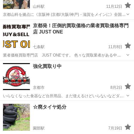
山科駅
11月12日
京都山科を拠点に《京阪神 (京都/大阪/神戸)・滋賀をメインに》全国か
らのデジタルカメラ・フィルムカメラ・レンズのネット買取を行って
京都
京都市
山科駅
リサイクルショップ
無料
京都発！圧倒的買取価格の業者買取価格専門
おります。 《カメラの買い取り、ご相談ください》 ・カメラの処分で
店 JUST ONE
お悩みの方 ...
七条駅
11月8日
業者価格買取専門店 JUST ONEです。 色々な買取業者がある中
JUST ONEは業者価格でお買取させて頂きます！ 思い出の一品、本物
京都
京都市
七条駅
リサイクルショップ
無料
強化買取り中
か偽物かわからない。。。 是非お気軽にお問い合わせ下さい。 LINE
査定 出張...
京都市
8月2日
いらなくなった食器など台所用品、まだ使えるけどいらないなどダン
ボール箱に詰めて頂き買取り致します。また引越しご依頼も可能です
京都
京都市
リサイクルショップ
☆廃タイヤ処分
のでお問合せ宜しくお願いいたします。
園部駅
7月19日