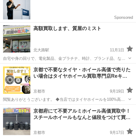
ております！ ...
高額買取します、質屋のミスト
北大路駅
11月1日
自宅や身の回りで、電化製品、金プラチナ、時計、ブランド品、など
価値ある物を買取します。 査定は無料ですので、まずは商品をお持ち
京都
京都市
北大路駅
リサイクルショップ
買取
京都で不要なタイヤ・ホイール高価で売りた
下さい。 ご近所なら出張もしますので、お電話下さい。 京都府公安委
い場合はタイヤホイール買取専門店Reキ…
員会古物商認可
京都市
9月19日
閲覧ありがとうございます。 ◆当店ではタイヤホイールを100%高価
買取しております！ ”高級ブランドホイール”はもちろん！ 他社では買
京都
京都市
リサイクルショップ
タイヤ
京都府にて不要アルミホイール高価買取中！
い取れない ”タイヤがバーストしている”ホイール ”ガリキズ”、”リ...
スチールホイールもなんと値段をつけて買…
京都市
9月17日