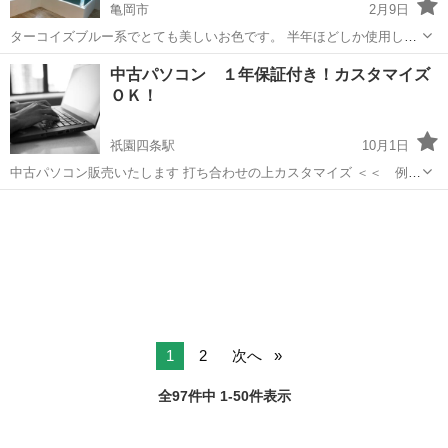
亀岡市
2月9日
ターコイズブルー系でとても美しいお色です。 半年ほどしか使用して
いません。 横のサイズ ・180cm ・182cm ・174cm ・135cm 計4枚ご
京都
亀岡市
リサイクルショップ
中古パソコン １年保証付き！カスタマイズ
ざいます。 【1本 5000円】 サイズ、本数をお知らせください。...
ＯＫ！
祇園四条駅
10月1日
中古パソコン販売いたします 打ち合わせの上カスタマイズ ＜＜ 例
＞＞ ノートパソコン 無線ＬＡＮ搭載 ＣＰＵ … Core i5 メモ
京都
京都市
祇園四条駅
リサイクルショップ
リ … 4GB ＳＳＤ … 240GB～ 液晶 ...
1
2
次へ
全97件中 1-50件表示