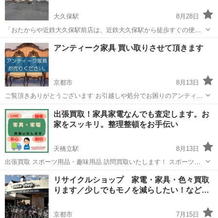
大久保駅
8月28日
「おたからや近鉄大久保駅前店は、近鉄大久保駅から徒歩すぐの便利
な場所にある 買取専門店 です。 地域の皆さまに安心してご利用いた
京都
宇治市
大久保駅
リサイクルショップ
買取
アンティーク家具 買い取りさせて頂きます
だけるよう、誠実で丁寧な対応を心がけ、幅広いお品物を 高価買取・
即現金化 しております。 ...
京都市
8月13日
ご覧頂きありがとうございます お引越しや処分でお困りのアンティー
ク家具など買い取りさせて頂きます。 お値段付く物付かないものござ
京都
京都市
リサイクルショップ
見積
出張買取！家具家電なんでも査定します。お
いますが、なんとか頑張ってお値段付けさせていただければと思いま
家をスッキリ。整理整頓をお手伝い
す どんな物でも構いません、...
天橋立駅
8月13日
出張買取 スポーツ用品・趣味用品 訪問買取いたします！ スポーツ用
品 趣味のグッズ等 眠っていませんか？ 部活で使っていたもの、前ま
京都
宮津市
天橋立駅
リサイクルショップ
出張買取
リサイクルショップ 家電・家具・色々買取
でやっていたスポーツや趣味のものなど 傷があったり古くてもOK! ま
ります／少しでもモノを減らしたい！など…
ずはお見積もりだけで...
京都市
7月15日