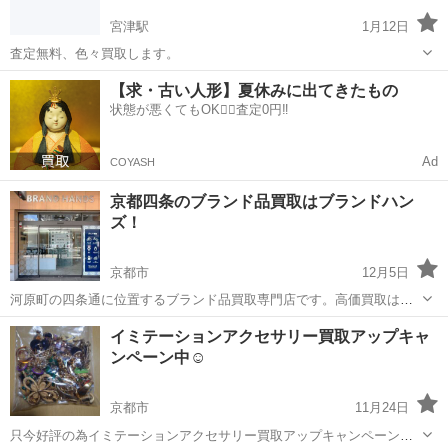
宮津駅
1月12日
査定無料、色々買取します。
京都
相楽郡
宮津駅
リサイクルショップ
無料
【求・古い人形】夏休みに出てきたもの
状態が悪くてもOK🙆‍♀️査定0円‼️
Ad
COYASH
京都四条のブランド品買取はブランドハン
ズ！
京都市
12月5日
河原町の四条通に位置するブランド品買取専門店です。高価買取はも
ちろんご相談、査定額だけのご来店も歓迎しております。譲り受けた
京都
京都市
リサイクルショップ
買取
イミテーションアクセサリー買取アップキャ
宝石の価値が知りたい、金の価格が知りたい、ぼろぼろだけど買取で
ンペーン中☺️
きる？などどんなことでもお気軽にご相談...
京都市
11月24日
只今好評の為イミテーションアクセサリー買取アップキャンペーン中