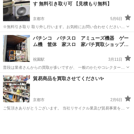
す 無料引き取り可 【見積もり無料】
京都市
5月6日
※無料引き取り 取り外し行います。お気軽にお問い合わせください。
お引越しや買い替えでご不要になりました エアコンをお買い取りさせ
京都
京都市
リサイクルショップ
取り外し
パチンコ パチスロ アミューズ機器 ゲー
て頂きます お買い取り可能なエアコンは 故障していない物で2017年
ム機 筐体 家スロ 家パチ買取ショップ…
以降の物になります ...
祝園駅
3月11日
普段は業者さんからの買取が多いですが、 一般のかたやコレクターの
かたからも買取少しずつご依頼して頂いています。 買取強化中です＼
京都
相楽郡
祝園駅
リサイクルショップ
買取
貿易商品を買取させてください✨
(^o^)／ ◎パチンコ パチスロ アミューズ機器 ゲーム機 筐体
いわゆる...
京都市
2月6日
ご覧頂きありがとうございます。 当社リサイクル業及び貿易事業をし
ております。 貿易雑貨を50円/kgで買取させて頂ける事業様を募集い
京都
京都市
リサイクルショップ
買取
たします。 同業者の方はもちろん、他業種の方も解体前や引越し前後
の残置物にも買取出来るもの...