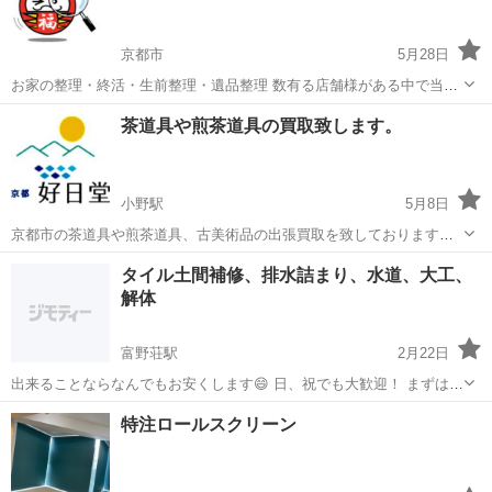
京都市
5月28日
お家の整理・終活・生前整理・遺品整理 数有る店舗様がある中で当店
をご覧頂き有難う御座います。 お家の片付けお任せ下さい。 出張お見
京都
京都市
リサイクルショップ
無料
茶道具や煎茶道具の買取致します。
積り無料です❗️ お気軽にお問い合わせ下さい‼️ 終活や遺品整理などで多
量の...
小野駅
5月8日
京都市の茶道具や煎茶道具、古美術品の出張買取を致しております。
茶道具や古美術品の鑑定や買取査定には専門知識が必要ですので回収
京都
京都市
小野駅
リサイクルショップ
買取
タイル土間補修、排水詰まり、水道、大工、
業者や整理業者に出す前に好日堂にご連絡をお願い致します。 京都の
解体
老舗茶道具問屋に長年在籍してい...
富野荘駅
2月22日
出来ることならなんでもお安くします😄 日、祝でも大歓迎！ まずはご
連絡お待ちしております。 他社のお見積り額より必ず値引きます！
京都
城陽市
富野荘駅
リサイクルショップ
タイル
特注ロールスクリーン