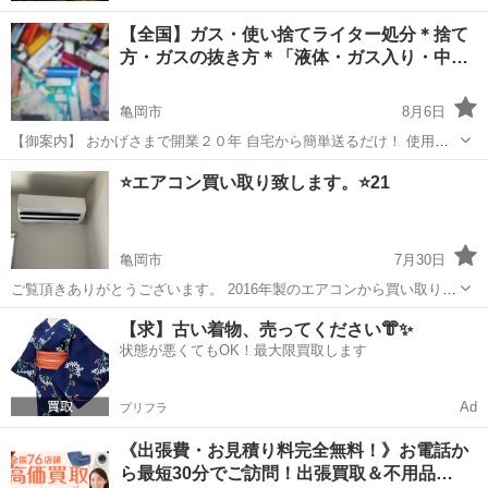
【全国】ガス・使い捨てライター処分＊捨て
方・ガスの抜き方＊「液体・ガス入り・中…
亀岡市
8月6日
【御案内】 おかげさまで開業２０年 自宅から簡単送るだけ！ 使用途
中・中身入り・ガス入り ライター＆100円・使い捨てライターの処分
京都
亀岡市
リサイクルショップ
お客様
⭐️エアコン買い取り致します。⭐️21
でお困り ですか？ ファーストリサイクルサービスです ...
亀岡市
7月30日
ご覧頂きありがとうございます。 2016年製のエアコンから買い取り致
します。 詳しくはお気軽にお問い合わせ下さい。 京都、大阪、奈良、
京都
亀岡市
リサイクルショップ
【求】古い着物、売ってください👘✨
滋賀、兵庫
状態が悪くてもOK！最大限買取します
Ad
プリフラ
《出張費・お見積り料完全無料！》お電話か
ら最短30分でご訪問！出張買取＆不用品…