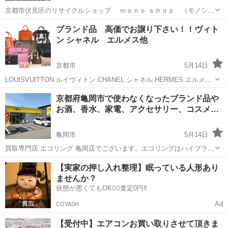
京都市伏見区のリサイクルショップ ｍｏｎｏ ｓｈｏｐ （モノショ
ップ）です。 家財処分などでお困りごとはございませんか？ 引越によ
京都
京都市
リサイクルショップ
無料
ブランド品 高価でお譲り下さい！！ヴィト
る片付け・買い替えによる不要品・空き家の整理・少しでもモノを減
ン シャネル エルメス他
らしたい場合はご...
京都市
5月14日
LOUISVUITTON ルイヴィトン CHANEL シャネル HERMES エルメス
他ブランドバッグ、財布、アクセサリー 高価で、即金買取致しま
京都
京都市
リサイクルショップ
買取
京都府亀岡市で使わなくなったブランド品や
す！！ 中古ブランドショップやリサイクルショップよりも高価買取を
お酒、香水、家電、アクセサリー、コスメ…
お約束...
亀岡市
5月14日
買取専門店 エコリング 亀岡店でございます。エコリングはハイブラン
ド品をはじめ、お客様がご家庭で使わなくなったお品物を買取してお
京都
亀岡市
リサイクルショップ
買取
【実家の押し入れ整理】眠っている人形あり
ります！お品物に応じた当社独自の販路を確保しておりますので、な
ませんか？
んでもお値段をお付けすることが可能...
状態が悪くてもOK🙆‍♀️査定0円‼️
Ad
COYASH
【受付中】エアコンお買い取りさせて頂きま