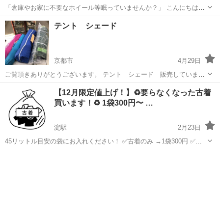
「倉庫やお家に不要なホイール等眠っていませんか？」 こんにちは！
京都府京都市 山科区と長岡京市 にあるタイヤ、ホイール買取専門
京都
京都市
リサイクルショップ
アルミホイール
テント シェード
店です。 ★全国11店舗にて営業中★ ★京都は2店舗あり、長岡京店も
営業中です♪★ ...
京都市
4月29日
ご覧頂きありがとうございます。 テント シェード 販売していま
す。 当店はリサイクルショップです。 こちらの商品は店頭での販売も
京都
京都市
リサイクルショップ
【12月限定値上げ！】♻️要らなくなった古着
致しておりますので、売切れの際はご了承下さい。 当店は店頭販売を
買います！♻️ 1袋300円〜 …
主におこなっております。 ...
淀駅
2月23日
45リットル目安の袋にお入れください！ ✅古着のみ →1袋300円 ✅バ
ッグ、古着の組み合わせ 1袋→500円 ✅イミテーション、古着の組み合
京都
京都市
淀駅
リサイクルショップ
古着
わせ 1袋→800円 ✅壊れた時計、古着の組み合わせ 1袋→800円 ✅...