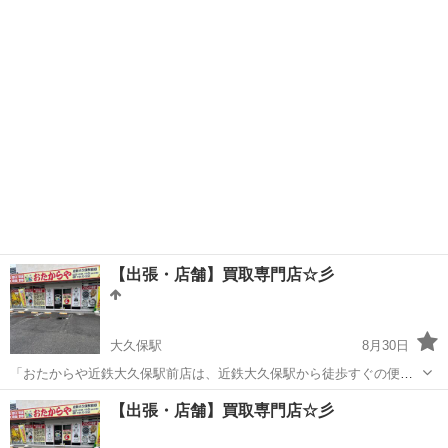
です😊 ネックレス、ピアス、指輪、ブレスレット、ネクタイピン、ブ
京都
京都市
リサイクルショップ
イミテーション
ローチ等(^^) イミテーションアクセサリーの買取を他店で断られた方
や使ってない物や実家の...
【出張・店舗】買取専門店☆彡
大久保駅
8月30日
「おたからや近鉄大久保駅前店は、近鉄大久保駅から徒歩すぐの便利
な場所にある 買取専門店 です。 地域の皆さまに安心してご利用いた
京都
城陽市
大久保駅
リサイクルショップ
買取
【出張・店舗】買取専門店☆彡
だけるよう、誠実で丁寧な対応を心がけ、幅広いお品物を 高価買取・
即現金化 しております。 ...