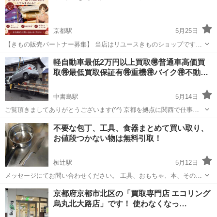
京都駅
5月25日
【きもの販売パートナー募集】 当店はリユースきものショップです。
日々たくさんの着物・帯・和装小物を取り扱う中で、「自店では販売
京都
京都市
京都駅
リサイクルショップ
テナント
軽自動車最低2万円以上買取🉐普通車高価買
しない商品」や「素材用・難あり商品」が大量にございます。 そこ
取🉐最低買取保証有🉐重機🉐バイク🉐不動…
で、格安販売をしていただける販売...
中書島駅
5月14日
ご覧頂きましてありがとうございます(^^) 京都を拠点に関西で仕事を
承っております いつも真心 清ちゃんWorks 清田と申します(^^) 引越し
京都
京都市
中書島駅
リサイクルショップ
ユンボ
不要な包丁、工具、食器まとめて買い取り、
や遺品整理、便利業以外にもバイクや車、重機の買取も行っておりま
お値段つかない物は無料引取！
す(*ﾟ▽ﾟ...
椥辻駅
5月12日
メッセージにてお問い合わせください。 工具、おもちゃ、本、その他
何でもお問い合わせください。 買い取り、無料引取させて頂きます。
京都
京都市
椥辻駅
リサイクルショップ
無料
京都府京都市北区の「買取専門店 エコリング
中古品、中古食器、引き出物、贈答品探しております。
烏丸北大路店」です！ 使わなくなっ…