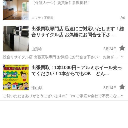
【保証人ナシ】賃貸物件多数掲載！
みの流...
Ad
ニフティ不動産
出張買取専門店 迅速にご対応いたします！総
合リサイクル店 お気軽にお問合せ下さ…
山形市
5月24日
総合リサイクル店 出張買取専門 お気軽にお問合せ下さい！ お急ぎの
案件、ご相談下さい。 ご家庭の不用品全般から業務用品まで全般、総
山形
山形市
リサイクルショップ
出張買取
出張買取！1本1000円～アルミホイール売っ
合リサイクル店になります。 なんでもお気軽にご相談下さい ^_^！ 厨
てください！1本からでもOK どん…
房器具、店舗用品、車、バ...
漆山駅
3月14日
ご覧いただきありがとうございますm(__)m ご家庭や会社で不要になっ
たアルミホイールを売ってください！ 自動車の買い替えや状態が悪く
山形
山形市
漆山駅
リサイクルショップ
買取
なり使わなくなったホイールを買い取っております。 曲がり、割れ、
溝のないタイヤが付い...