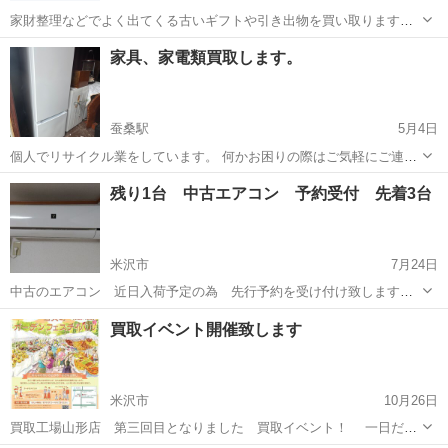
家財整理などでよく出てくる古いギフトや引き出物を買い取ります。
処分すると埋め立てゴミなどで費用がかかりますが、世の中には欲し
山形
山形市
リサイクルショップ
無料
家具、家電類買取します。
い方や輸出などで需要があります。 山形市周辺であれば出張買取査定
を無料でうかがいます。物量に応...
蚕桑駅
5月4日
個人でリサイクル業をしています。 何かお困りの際はご気軽にご連絡
ください。
山形
西置賜郡
蚕桑駅
リサイクルショップ
買取
残り1台 中古エアコン 予約受付 先着3台
米沢市
7月24日
中古のエアコン 近日入荷予定の為 先行予約を受け付け致します
① SHARP AY-H22DKS 2018年製造 2.2Kw ６畳用 リモコン有り
山形
米沢市
リサイクルショップ
無料
買取イベント開催致します
20.000円 ◆◆売約済み◆◆ ② SHARP AY-...
米沢市
10月26日
買取工場山形店 第三回目となりました 買取イベント！ 一日だけ
の「TINYリサイクルショップ」開催いたします 今回はスタジオ八百