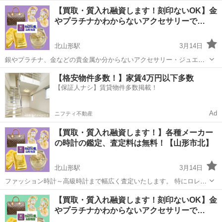
PC、どんなパソコンでもOKです お買取りさせて頂いたパソコン内部
山形
米沢市
リサイクルショップ
無料
【買取・質入れ融資します！刻印ないOK】金
のデータは無料で消去致します 起動できないパソコンでもHDDを取り
やプラチナかわからないアクセサリーで…
出して消去致し...
北山形駅
3月14日
銀やプラチナ、金などの貴金属か分からないアクセサリー・ジュエリ
ーを幅広く査定いたします。 ご自宅から出てきた金色・銀色のネック
山形
山形市
北山形駅
リサイクルショップ
無料
【格安物件多数！】家賃4万円以下多数
レス・指輪などの幅広いアクセサリーを鑑定します！ 売ってしまうの
【保証人ナシ】賃貸物件多数掲載！
がもったいない時計は売...
Ad
ニフティ不動産
【買取・質入れ融資します！】各種メーカー
の時計の鑑定、査定料は無料！【山形市北】
北山形駅
3月14日
ファッション時計～高級時計まで幅広く査定いたします。 特にロレッ
クスやオメガなどの高級時計は、古い・動かない・壊れていてもOKで
山形
山形市
北山形駅
リサイクルショップ
無料
【買取・質入れ融資します！刻印ないOK】金
す！ 箱、保証書がなくても大丈夫です！ 売ってしまうのがもったいな
やプラチナかわからないアクセサリーで…
い時計は売らずに...