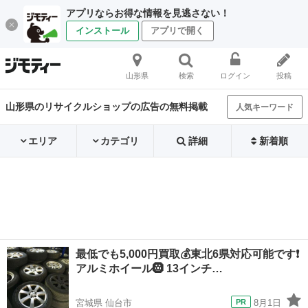
アプリならお得な情報を見逃さない！
インストール
アプリで開く
山形県
検索
ログイン
投稿
山形県のリサイクルショップの広告の無料掲載
人気キーワード
エリア
カテゴリ
詳細
新着順
最低でも5,000円買取💰️東北6県対応可能です❗
アルミホイール🛞 13インチ…
宮城県 仙台市
8月1日