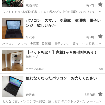
東酒田駅
3月22日
古いおもちゃ•本•CD•昭和レトロの品などを中心に買取しております。
ご自宅までお伺いしますので、わざわざ積み込みして出かける必要が
山形
酒田市
東酒田駅
リサイクルショップ
出張買取
パソコン スマホ 冷蔵庫 洗濯機 電子レ
なく、蔵や倉庫に眠ったままになっている物の断捨離にも良いかと思
ンジ 欲しいかた
います！ お気軽にご連絡ください。
米沢市
3月20日
パソコン スマホ 冷蔵庫 洗濯機 電子レンジ 等々 中古家電
の 購入希望の方 募集いたします 商品名 希望価格 希望時期 お
山形
米沢市
リサイクルショップ
【ペット相談可】家賃1ヶ月0円物件あり！
知らせください 希望にマッチした商品を仕入れた場合に 優先的に
無料アプリ
ご提案させて...
Ad
ニフティ不動産
使わなくなったパソコン お売りください
米沢市
3月20日
どんなに古いパソコンでも買取り致します デスクトップPC、ノート