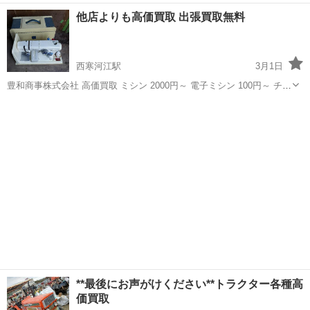
ラップ買取の豊和商事株式会社 買取品目 鉄くず、アルミ、電線、真
山形
寒河江市
西寒河江駅
リサイクルショップ
買取
他店よりも高価買取 出張買取無料
鍮、銅、鉛、バッテリー、モーター、給湯器、ボイラー、アルミホイ
ール付きタイヤ、農業機械全般...
西寒河江駅
3月1日
豊和商事株式会社 高価買取 ミシン 2000円～ 電子ミシン 100円～ チェ
ーンソー 3000円～ 草刈り機（刈払機） 2500円～ 耕運機 500...
山形
寒河江市
西寒河江駅
リサイクルショップ
無料
**最後にお声がけください**トラクター各種高
価買取