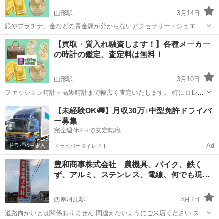
山形駅
3月14日
銀やプラチナ、金などの貴金属か分からないアクセサリー・ジュエリ
ーを幅広く査定いたします。 ご自宅から出てきた金色・銀色のネック
山形
山形市
山形駅
リサイクルショップ
無料
【買取・質入れ融資します！】各種メーカー
レス・指輪などの幅広いアクセサリーを鑑定します！ 売ってしまうの
の時計の鑑定、査定料は無料！
がもったいない時計は売...
山形駅
3月10日
ファッション時計～高級時計まで幅広く査定いたします。 特にロレッ
クスやオメガなどの高級時計は、古い・動かない・壊れていてもOKで
山形
山形市
山形駅
リサイクルショップ
無料
【未経験OK🚚】月収30万↑中型免許ドライバ
す！ 箱、保証書がなくても大丈夫です！ 売ってしまうのがもったいな
ー募集
い時計は売らずに...
完全週休2日で安定転職
Ad
ドライバーダイレクト
豊和商事株式会社 農機具、バイク、鉄く
ず、アルミ、ステンレス、電線、何でも現
金…
西寒河江駅
3月1日
道路向かいとは関係ありません 間違えないようにご来店ください スク