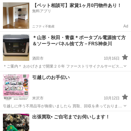
のタイミングで不用品になると、処分代を払って捨てるよりも、買い
山形
山形市
リサイクルショップ
買取
【ペット相談可】家賃1ヶ月0円物件あり！
取りに出したほうが経済的です。 メーカー問わず、壊れていても買取
無料アプリ
が可能です。 10年超の...
Ad
ニフティ不動産
＊山形・秋田・青森＊ポータブル電源捨て方
＆ソーラーパネル捨て方－FRS神奈川
酒田市
10月16日
＊ご案内＊ おかげさまで開業２０年 ファーストリサイクルサービスで
す 自宅から簡単！ヤマト運輸・宅急便で送るだけ！ 尚、今なら１００
山形
酒田市
リサイクルショップ
電話番号
引越しのお手伝い
０Ｗｈ以上のポータブル電源なら 完全無料にて何台でも引き取りサ...
米沢市
10月12日
引越しに伴う不用品等が御座いましたら 買取、回収を承っております
家電（リサイクル対象品以外の物に限る）の無料回収を行っておりま
山形
米沢市
リサイクルショップ
無料
出張買取• ご自宅までお伺いします！
す 故障品でもかのうです 金属製品、なべ、やかん、ガステーブル
スチールラック...