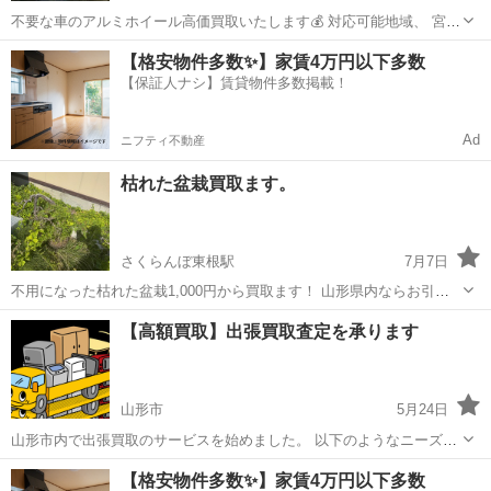
不要な車のアルミホイール高価買取いたします💰️ 対応可能地域、 宮
城、福島、岩手、山形、秋田、青森 千葉、茨城、栃木、群馬、埼玉、
宮城
仙台市
リサイクルショップ
タイヤ
【格安物件多数✨】家賃4万円以下多数
東京、神奈川 GW、お盆、お正月、土日祝 24時問 年中無休❗ ...
【保証人ナシ】賃貸物件多数掲載！
Ad
ニフティ不動産
枯れた盆栽買取ます。
さくらんぼ東根駅
7月7日
不用になった枯れた盆栽1,000円から買取ます！ 山形県内ならお引き
取りに伺いますので、お気軽にご連絡ください！
山形
東根市
さくらんぼ東根駅
リサイクルショップ
【高額買取】出張買取査定を承ります
山形市
5月24日
山形市内で出張買取のサービスを始めました。 以下のようなニーズに
お応えできます。 ・不用品の処分 ・引っ越し前後のまとめ処分 ・生
山形
山形市
リサイクルショップ
無料
【格安物件多数✨】家賃4万円以下多数
前＋遺品整理がしたい ・断捨離をしたい ・フリマ出品が面倒 申し込