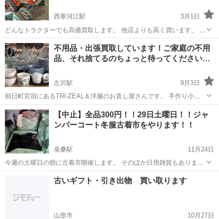
西寒河江駅
3月1日
どんなトラクターでも高価買取します。 他店よりも高く買います。 比
較してください ホームページ howashoji-ltd.co.jp お電話お待ちしてお
山形
寒河江市
西寒河江駅
リサイクルショップ
買取
不用品・出張買取しています！ご家庭の不用
ります。 09044626747 豊和商事株式会社 田中まで
品、それ捨てるのちょっと待ってください…
左沢駅
9月3日
朝日町宮宿にあるTRI-ZEAL＆洋服のお直し屋さんです。 手作り小物
や雑貨、和食器や着物さらには ファイヤーキングなどのアンティーク
山形
西村山郡
左沢駅
リサイクルショップ
出張買取
【中止】全品300円！！29日土曜日！！ジャ
小物などを扱っています。その他、生地・布地・手芸用品の販売も！
ンパーコート冬服古着市をやります！！
リサイクル部門で...
蚕桑駅
11月24日
今週の土曜日の朝に古着市開催します。 そのほか日用雑貨もありま
す。 空き地にブルーシートを敷いてやりますので、雨や雪などの場合
山形
西置賜郡
蚕桑駅
リサイクルショップ
古着
古いギフト・引き出物 買い取ります
は中止します。 場所の目印は緑の海上コンテナです。
山形市
10月27日