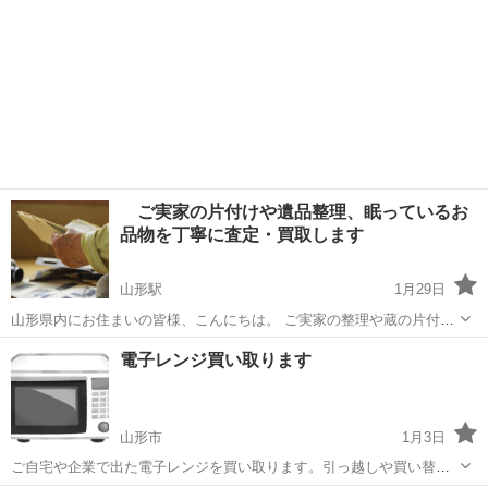
ご実家の片付けや遺品整理、眠っているお
品物を丁寧に査定・買取します
山形駅
1月29日
山形県内にお住まいの皆様、こんにちは。 ご実家の整理や蔵の片付け
などで、価値が分からず困っているものはございませんか？ 古いから
山形
山形市
山形駅
リサイクルショップ
片付け
電子レンジ買い取ります
と捨ててしまう前に、ぜひ一度拝見させてください。 思わぬものにお
値段がつくケースも多々ございま...
山形市
1月3日
ご自宅や企業で出た電子レンジを買い取ります。引っ越しや買い替え