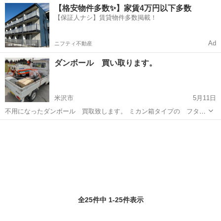
山形
米沢市
リサイクルショップ
買取
【格安物件多数✨】家賃4万円以下多数
萬主催の「信夫町ガーデンフェスティバル」ブース内に出店致しま
【保証人ナシ】賃貸物件多数掲載！
す。 開催日時：2023年11...
Ad
ニフティ不動産
ダンボール 買い取ります。
米沢市
5月11日
不用になったダンボール 買取致します。 ミカン箱タイプの フタが
出来るタイプの段ボール有ましたら 買取させていただきます。 柄、大
山形
米沢市
リサイクルショップ
買取
きさ不問です。 120サイズ以下 10円/1枚 120サイズ以上 20円/1...
全25件中 1-25件表示