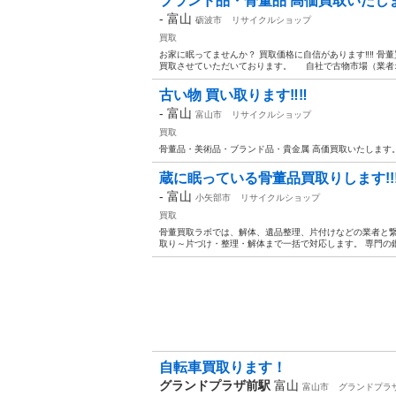
ブランド品・骨董品 高価買取いたしま
-
富山
砺波市
リサイクルショップ
買取
お家に眠ってませんか？ 買取価格に自信があります‼‼ 
買取させていただいております。 自社で古物市場（業者オ
古い物 買い取ります‼‼
-
富山
富山市
リサイクルショップ
買取
骨董品・美術品・ブランド品・貴金属 高価買取いたします
蔵に眠っている骨董品買取りします!!
-
富山
小矢部市
リサイクルショップ
買取
骨董買取ラボでは、解体、遺品整理、片付けなどの業者と繋
取り～片づけ・整理・解体まで一括で対応します。 専門の鑑
自転車買取ります！
グランドプラザ前駅
富山
富山市
グランドプラ