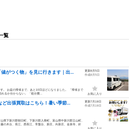
一覧
更新8月5日
値がつく物」を見に行きます｜出...
作成8月5日
山です。 お盆の帰省まで、あと10日ほどになりました。 「帰省まで
るか分からない」 「処分費...
お気に入り
更新7月19日
ど出張買取はこちら！暑い季節...
作成7月19日
富山県下新川郡朝日町、下新川郡入善町、富山県中新川郡立山町、
、藤の木台、長江、西長江、常盤台、新庄、向新庄、金泉寺、針
お気に入り