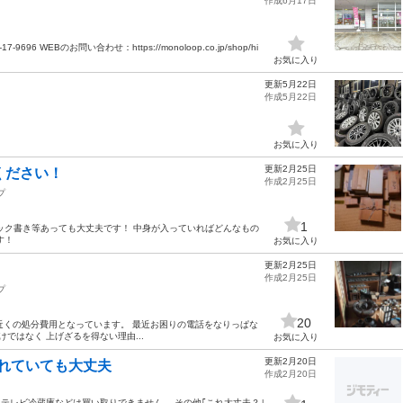
作成6月17日
WEBのお問い合わせ：https://monoloop.co.jp/shop/hi
お気に入り
更新5月22日
作成5月22日
お気に入り
更新2月25日
ください！
作成2月25日
プ
1
ック書き等あっても大丈夫です！ 中身が入っていればどんなもの
す！
お気に入り
更新2月25日
作成2月25日
プ
20
近くの処分費用となっています。 最近お困りの電話をなりっぱな
ではなく 上げざるを得ない理由...
お気に入り
更新2月20日
われていても大丈夫
作成2月20日
テレビ冷蔵庫などは買い取りできません。 その他｢これ大丈夫？｣