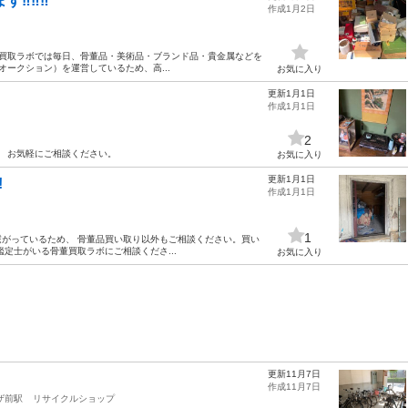
す‼‼‼
作成1月2日
骨董買取ラボでは毎日、骨董品・美術品・ブランド品・貴金属などを
ークション）を運営しているため、高...
お気に入り
更新1月1日
作成1月1日
2
。 お気軽にご相談ください。
お気に入り
更新1月1日
!
作成1月1日
1
がっているため、 骨董品買い取り以外もご相談ください。買い
定士がいる骨董買取ラボにご相談くださ...
お気に入り
更新11月7日
作成11月7日
ザ前駅
リサイクルショップ