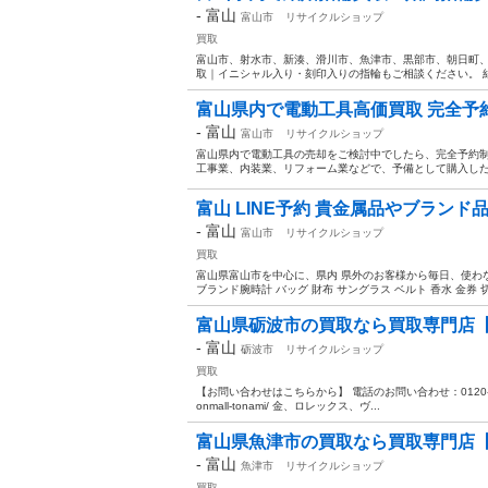
-
富山
富山市
リサイクルショップ
買取
富山市、射水市、新湊、滑川市、魚津市、黒部市、朝日町
取｜イニシャル入り・刻印入りの指輪もご相談ください。 結
富山県内で電動工具高価買取 完全予約制 
-
富山
富山市
リサイクルショップ
富山県内で電動工具の売却をご検討中でしたら、完全予約制 買
工事業、内装業、リフォーム業などで、予備として購入した
富山 LINE予約 貴金属品やブランド品 金
-
富山
富山市
リサイクルショップ
買取
富山県富山市を中心に、県内 県外のお客様から毎日、使わな
ブランド腕時計 バッグ 財布 サングラス ベルト 香水 金券 切手
富山県砺波市の買取なら買取専門店【
-
富山
砺波市
リサイクルショップ
買取
【お問い合わせはこちらから】 電話のお問い合わせ：0120-17-9696
onmall-tonami/ 金、ロレックス、ヴ...
富山県魚津市の買取なら買取専門店【モ
-
富山
魚津市
リサイクルショップ
買取