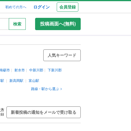
ログイン
会員登録
初めての方へ
投稿画面へ(無料)
検索
人気キーワード
南砺市
射水市
中新川郡
下新川郡
前駅
新高岡駅
富山駅
路線・駅から選ぶ
た方
新着投稿の通知をメールで受け取る
登録