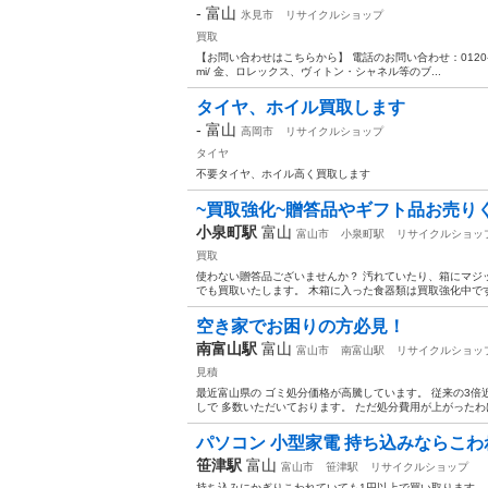
-
富山
氷見市
リサイクルショップ
買取
【お問い合わせはこちらから】 電話のお問い合わせ：0120-17-9696 
mi/ 金、ロレックス、ヴィトン・シャネル等のブ...
タイヤ、ホイル買取します
-
富山
高岡市
リサイクルショップ
タイヤ
不要タイヤ、ホイル高く買取します
~買取強化~贈答品やギフト品お売り
小泉町駅
富山
富山市
小泉町駅
リサイクルショッ
買取
使わない贈答品ございませんか？ 汚れていたり、箱にマジ
でも買取いたします。 木箱に入った食器類は買取強化中で
空き家でお困りの方必見！
南富山駅
富山
富山市
南富山駅
リサイクルショッ
見積
最近富山県の ゴミ処分価格が高騰しています。 従来の3倍
しで 多数いただいております。 ただ処分費用が上がったわけ
パソコン 小型家電 持ち込みならこ
笹津駅
富山
富山市
笹津駅
リサイクルショップ
持ち込みにかぎりこわれていても1円以上で買い取ります。 