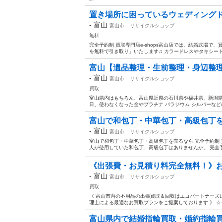
置き場所に困っているウェディングド
-
富山
富山市
リサイクルショップ
無料
完全予約制 買取専門店e-shops富山店では、結婚式場
を無料で引き取り」いたします♫ カラードレスやタキシード
富山【遺品整理・生前整理・身辺整理
-
富山
富山市
リサイクルショップ
買取
富山県内はもちろん、富山県近県の石川県や福井県、新潟
日、使わなくなった金やプラチナ パラジウム シルバーなどの
富山で和包丁・中華包丁・高級包丁を売
-
富山
富山市
リサイクルショップ
富山で和包丁・中華包丁・高級包丁を売るなら 完全予約制 買
人が使用していた和包丁、高級包丁はありませんか。 完全予約制
《出張費・お見積り料完全無料！》お電
-
富山
富山市
リサイクルショップ
買取
《 富山市内の不用品の出張買取＆回収はエコパートナーズ
理士による最適なお買取プランをご提案しております 》 ☆
富山県内で結婚指輪買取・婚約指輪買取