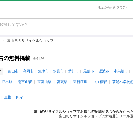
地元の掲示板 ジモティー
プ
富山県のリサイクルショップ
告の無料掲載
全612件
プ
富山市
高岡市
魚津市
氷見市
滑川市
黒部市
砺波市
小矢部市
戸出駅
南富山駅
東富山駅
高岡駅
東新庄駅
中加積駅
萩浦小学校
直接
仲介
富山のリサイクルショップでお探しの投稿が見つからなかっ
富山のリサイクルショップの新着通知メール