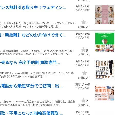
更新7月19日
レス無料引き取り中！ウェディン...
作成7月19日
1
で、買い上げ購入された、置き場所に困っている「ウェディングドレス
も無料で引き取りいたします！ 結婚式場で買い上...
お気に入り
更新7月19日
・断捨離】などのお片付けで出て...
作成7月19日
8
県、岐阜県高山市、飛騨市、奥飛騨、下呂市などのお客様から毎
貴金属品や宝飾品 装飾品 ダイヤモンドジュエリー ブラン...
お気に入り
更新7月19日
るなら 完全予約制 買取専門...
作成7月1日
取専門店e-shops富山店へ ご自宅に使わなくなった包丁や、職
 買取専門店e-shops富山店では、...
お気に入り
更新6月30日
話から最短30分でご訪問！出...
作成6月30日
2
にお任せを！120％のご満足を！当社は熟練された鑑定士、遺品整
☆☆当社は出張費・お見積り料金《完全無料》！☆...
お気に入り
更新7月19日
・不用になった指輪高価買取 ...