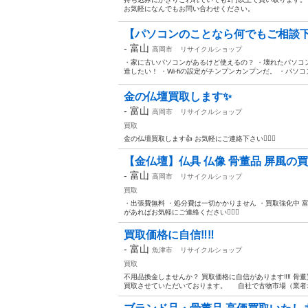
お気軽になんでもお問い合わせください。
【パソコンのことなら何でもご相談
-
富山
高岡市
リサイクルショップ
・家に古いパソコンがあるけど使えるの？ ・壊れたパソコ
造したい！ ・Wi-fiの設定がチンプンカンプンだ。 ・パソ
金の仏壇買取します✨
-
富山
高岡市
リサイクルショップ
買取
金の仏壇買取します👍 お気軽にご連絡下さい🙇‍♂️✨
【金仏壇】仏具 仏像 骨董品 屏風の買
-
富山
高岡市
リサイクルショップ
買取
・出張費無料 ・処分費は一切かかりません ・買取強化中 富
があればお気軽にご連絡ください🙇‍♂️✨
買取価格に自信‼‼
-
富山
魚津市
リサイクルショップ
買取
不用品換金しませんか？ 買取価格に自信があります‼‼ 
買取させていただいております。 自社で古物市場（業者オ