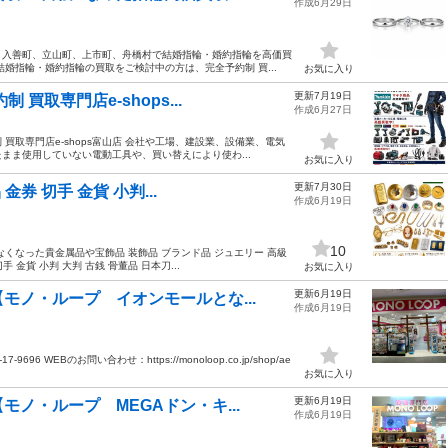
作成6月29日
、入善町、立山町、上市町、舟橋村で結婚指輪・婚約指輪を高価買
婚指輪・婚約指輪の買取をご検討中の方は、完全予約制 買...
お気に入り
更新7月19日
買取専門店e-shops...
作成6月27日
取専門店e-shops富山店 会社や工場、建設業、設備業、電気
まま使用していない電動工具や、買い替えにより使わ...
お気に入り
更新7月30日
券 切手 金貨 小判...
作成6月19日
10
くなった貴金属品や宝飾品 装飾品 ブランド品 ジュエリー 高級
 金貨 小判 大判 古銭 骨董品 日本刀...
お気に入り
更新6月19日
モノ・ループ イオンモールとな...
作成6月19日
 WEBのお問い合わせ：https://monoloop.co.jp/shop/ae
お気に入り
更新6月19日
ノ・ループ MEGAドン・キ...
作成6月19日