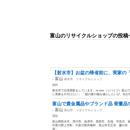
富山のリサイクルショップの投稿
【射水市】お盆の帰省前に、実家の「
-
富山
射水市
リサイクルショップ
無料
射水市で出張買取をしています。re'vive（リバイブ）富
に実家を片付けたい」 「親の家の物を減らしたいが、何が売れ
富山で貴金属品やブランド品 骨董品な
-
富山
富山市
リサイクルショップ
買取
富山県射水市、滑川市、魚津市、黒部市、生地、宇奈月、
中新川郡上市町、中新川郡舟橋村、富山市天正寺、藤の木
原...