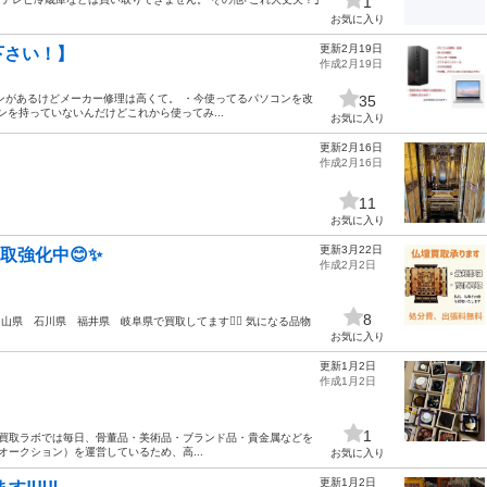
1
お気に入り
更新2月19日
下さい！】
作成2月19日
ンがあるけどメーカー修理は高くて。 ・今使ってるパソコンを改
35
コンを持っていないんだけどこれから使ってみ...
お気に入り
更新2月16日
作成2月16日
11
お気に入り
更新3月22日
取強化中😊✨
作成2月2日
8
山県 石川県 福井県 岐阜県で買取してます🙆‍♂️ 気になる品物
お気に入り
更新1月2日
作成1月2日
1
骨董買取ラボでは毎日、骨董品・美術品・ブランド品・貴金属などを
ークション）を運営しているため、高...
お気に入り
更新1月2日