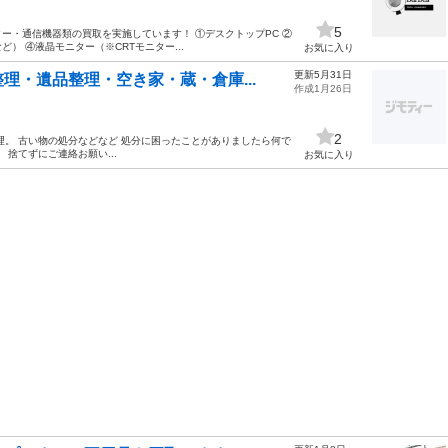
5
ー・通信機器類の買取を実施しています！ ①デスクトップPC ②
） ④液晶モニター（※CRTモニター...
お気に入り
更新5月31日
理・遺品整理・空き家・蔵・倉庫...
作成1月26日
2
理。 古い物の処分などなど 処分に困ったことがありましたら何で
捨てずにご連絡お願い...
お気に入り