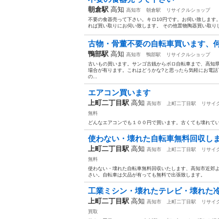
朝倉駅
高知
高知市
朝倉駅
リサイクルショップ
不要の食器売って下さい。キロ10円です。お伺い致します
れば買い取りにお伺い致します。 その他置物陶器買い取り
古物・骨董不要の自転車買います、
鴨部駅
高知
高知市
鴨部駅
リサイクルショップ
古いもの買います。サンゴ古銭からボロ自転車まで、高知
場合が有ります。これはどうかな?と思ったら気軽にお電
の...
エアコン買います
上町二丁目駅
高知
高知市
上町二丁目駅
リサイ
無料
どんなエアコンでも１００円で買います。古くても壊れて
使わない・壊れた自転車無料回収し
上町二丁目駅
高知
高知市
上町二丁目駅
リサイ
無料
使わない・壊れた自転車無料回収いたします、高知市近郊
さい。自転車は欠品が有っても無料で出張致します。
工業ミシン・壊れたテレビ・壊れた
上町二丁目駅
高知
高知市
上町二丁目駅
リサイ
買取