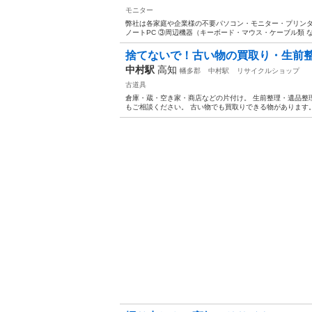
モニター
弊社は各家庭や企業様の不要パソコン・モニター・プリンタ
ノートPC ③周辺機器（キーボード・マウス・ケーブル類 など
捨てないで！古い物の買取り・生前整
中村駅
高知
幡多郡
中村駅
リサイクルショップ
古道具
倉庫・蔵・空き家・商店などの片付け。 生前整理・遺品整
もご相談ください。 古い物でも買取りできる物があります。 