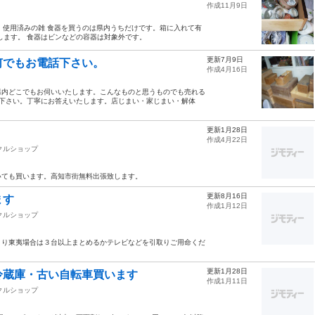
作成11月9日
。使用済みの雑 食器を買うのは県内うちだけです。箱に入れて有
します。 食器はビンなどの容器は対象外です。
更新7月9日
何でもお電話下さい。
作成4月16日
県内どこでもお伺いいたします。こんなものと思うものでも売れる
話下さい。丁寧にお答えいたします。店じまい・家じまい・解体
更新1月28日
作成4月22日
クルショップ
いても買います。高知市街無料出張致します。
更新8月16日
ます
作成1月12日
クルショップ
より東夷場合は３台以上まとめるかテレビなどを引取りご用命くだ
更新1月28日
冷蔵庫・古い自転車買います
作成1月11日
クルショップ