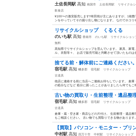
土佐長岡駅
高知
南国市
土佐長岡駅
リサイクルシ
飲食店
¥100〜の激安販売します‼️有田焼が主にありますが、1
ンをやっていてその掘り出し物になります。 なのでホコリや
リサイクルショップ くるくる
のいち駅
高知
香南市
のいち駅
リサイクルショッ
無料
高知県でリサイクルショップを営んでいます。 家具、家電
ル、衣類等々、 お店で販売可能と判断させて頂いたものは全
捨てる前・解体前にご連絡ください。
宿毛駅
高知
幡多郡
宿毛駅
リサイクルショップ
古道具
他店に連絡する前に当店へご連絡お待ちしています。 倉庫
の処分などなど 処分に困ったことがありましたら何でもご相談
古い物の買取り・生前整理・遺品整理
宿毛駅
高知
幡多郡
宿毛駅
リサイクルショップ
古道具
倉庫・蔵・空き家・商店などの片付け。 生前整理・遺品整
もご相談ください。 古い物でも買取りできる物があります。 
【買取】パソコン・モニター・プリン
中村駅
高知
四万十市
中村駅
リサイクルショップ