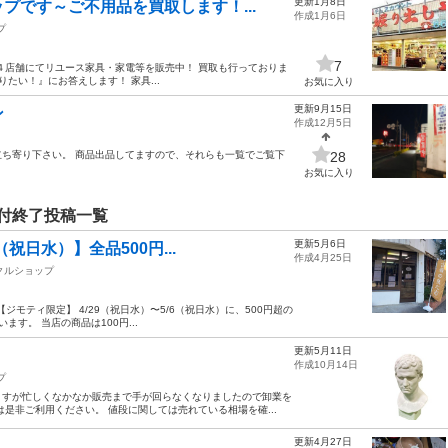
更新1月8日
プです～ご不用品を買取します！...
作成1月6日
プ
7
４店舗にてリユース家具・家電等を販売中！ 買取も行っておりま
たい！』にお答えします！ 家具...
お気に入り
更新9月15日
ン
作成12月5日
ち寄り下さい。 商品出品してますので、それらも一覧でご覧下
28
お気に入り
付終了投稿一覧
更新5月6日
祝日水）】全品500円...
作成4月25日
クルショップ
【ジモティ限定】 4/29（祝日水）〜5/6（祝日水）に、500円超の
す。 当店の商品は100円...
更新5月11日
作成10月14日
プ
ますが忙しくなかなか販売まで手が回らなくなりましたので卸業を
是非ご利用ください。 値段に関しては売れている相場を確...
更新4月27日