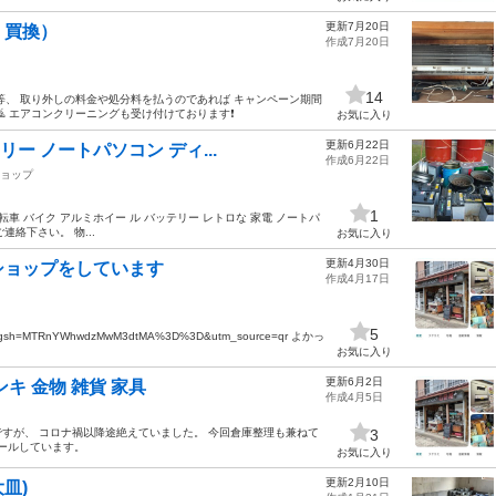
更新7月20日
・買換）
作成7月20日
14
等、 取り外しの料金や処分料を払うのであれば キャンペーン期間
 エアコンクリーニングも受け付けております❗️
お気に入り
更新6月22日
ー ノートパソコン ディ...
作成6月22日
ョップ
1
車 バイク アルミホイー ル バッテリー レトロな 家電 ノートパ
絡下さい。 物...
お気に入り
更新4月30日
ショップをしています
作成4月17日
5
chan?igsh=MTRnYWhwdzMwM3dtMA%3D%3D&utm_source=qr よかっ
お気に入り
更新6月2日
キ 金物 雑貨 家具
作成4月5日
すが、 コロナ禍以降途絶えていました。 今回倉庫整理も兼ねて
3
セールしています。
お気に入り
更新2月10日
大皿)