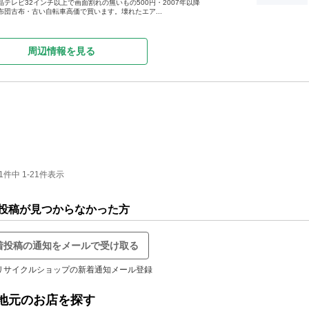
テレビ32インチ以上で画面割れの無いもの500円・2007年以降
布団古布・古い自転車高価で買います。壊れたエア...
周辺情報を見る
中 1-21件表示
投稿が見つからなかった方
着投稿の通知をメールで受け取る
リサイクルショップの新着通知メール登録
地元のお店を探す