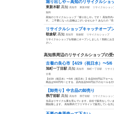
堀り出しや～高知のリサイクルショッ
東新木駅
高知
高知市
東新木駅
リサイクルショッ
無料
高知のリサイクルショップ『堀り出しや』です！ 高知市内
す。 ご不要になった品物はございませんか？ あなたの『売り
リサイクルショップキャッチオープ
朝倉駅
高知
高知市
朝倉駅
リサイクルショップ
リサイクルショップを朝倉にオープンしました！気軽にお立
さい。
高知県周辺のリサイクルショップの受
古着の良心市【4/29（祝日水）〜5/6（
旭町一丁目駅
高知
高知市
旭町一丁目駅
リサイ
古着
【4/29（祝日水）〜5/6（祝日水）】全品500円以下セール
商品は500円均一とする、店内全品500円以下のセールを行いま
【卸売り】中古品の卸売り
県庁前駅
高知
高知市
県庁前駅
リサイクルショッ
当店はリサイクル業を営んでいます。自社で販売をしてい
開始致します。 高知県内でフリマサイトで販売している方は
不要の食器売って下さい