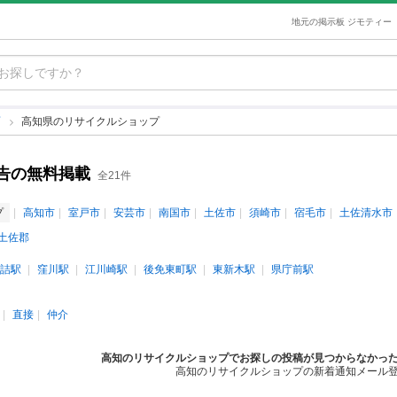
地元の掲示板 ジモティー
プ
高知県のリサイクルショップ
告の無料掲載
全21件
プ
高知市
室戸市
安芸市
南国市
土佐市
須崎市
宿毛市
土佐清水市
土佐郡
詰駅
窪川駅
江川崎駅
後免東町駅
東新木駅
県庁前駅
直接
仲介
高知のリサイクルショップでお探しの投稿が見つからなかっ
高知のリサイクルショップの新着通知メール