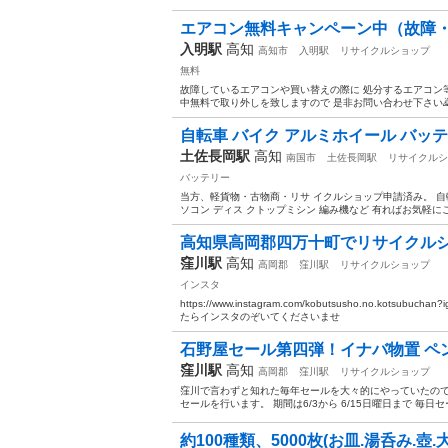
エアコン無料キャンペーン中（故障
入明駅
高知
高知市
入明駅
リサイクルショップ
無料
故障しているエアコンや買い替えの際に 処分するエアコン
中無料で取り外しを致しますので 是非お問い合わせ下さい🙇
自転車 バイク アルミホイール バッテリ
土佐長岡駅
高知
南国市
土佐長岡駅
リサイクルシ
バッテリー
当方、軽貨物・古物商・リサ イクルショップ申請済み。 自転
ソコン ディス クトップミシン 編み機など 有ればお気軽にご連
高知県高岡郡四万十町でリサイクル
窪川駅
高知
高岡郡
窪川駅
リサイクルショップ
インスタ
https://www.instagram.com/kobutsusho.no.kotsubu
たらインスタのぞいてくださいませ
石野屋セール第四弾！イナバ物置 ペン
窪川駅
高知
高岡郡
窪川駅
リサイクルショップ
窪川で言わずと知れた毎年セールを大々的にやっていたので
セールを行います。 期間は6/3から 6/15日曜日まで 毎日
約100種類、5000枚(お皿.湯呑み.壺.