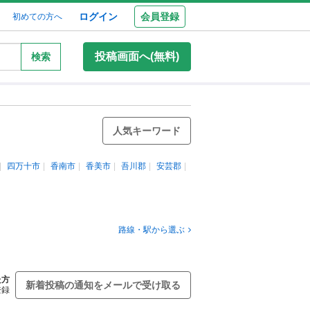
ログイン
会員登録
初めての方へ
投稿画面へ(無料)
検索
人気キーワード
四万十市
香南市
香美市
吾川郡
安芸郡
路線・駅から選ぶ
た方
新着投稿の通知をメールで受け取る
登録