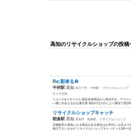
高知のリサイクルショップの投稿
Re:彩来る♻️
中村駅
高知
四万十市
中村駅
リサイクルショップ
タイヤ交換
リユース&リサイクル 新品未使用品から美品中古、アウト
い物に出会えるかは運次第 独自の仕入れにより爆安で提供致し
リサイクルショップキャッチ
朝倉駅
高知
高知市
朝倉駅
リサイクルショップ
店舗販売の為気になる商品がある場合はお早めに お店まで
検討下さいませ🌱 リサイクルショップキャッチ ≫12時〜18時