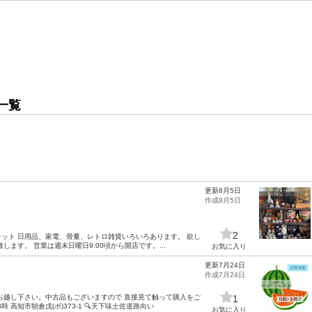
一覧
更新8月5日
作成8月5日
2
レット 日用品、家電、骨董、レトロ雑貨いろいろあります。 欲し
ます。 営業は週末日曜日9:00頃から開店です。...
お気に入り
更新7月24日
作成7月24日
お越し下さい。中古品もございますので 直接見て触って購入をご
1
 高知市朝倉戊(ボ)373-1 🔍天下味土佐道路向い
お気に入り