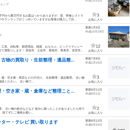
作成1月31日
ョップ
3
枚数千円から数万円するお皿ばっかりありますが、昔、和食レストラ
サランラップがくっ付いていますがお客様が購入して自...
お気に入り
更新1月4日
作成10月19日
プ
12
、工具、自転車、厨房用品、雑貨、おもちゃ、ビックリマンシー
て買取りします！ 高知市、土佐市、香南市、香美市、安芸市...
お気に入り
更新7月9日
古物の買取り・生前整理・遺品整...
作成1月16日
3
・蔵・空き家・商店などの片付け。 生前整理・遺品整理。 古い物
ください。 古い物で...
お気に入り
更新8月11日
・空き家・蔵・倉庫など整理こと...
作成8月1日
2
理。 古い物の処分などなど 処分に困ったことがありましたら何で
捨てずにご連絡お願い...
お気に入り
更新8月12日
ター・テレビ 買い取ります
作成6月20日