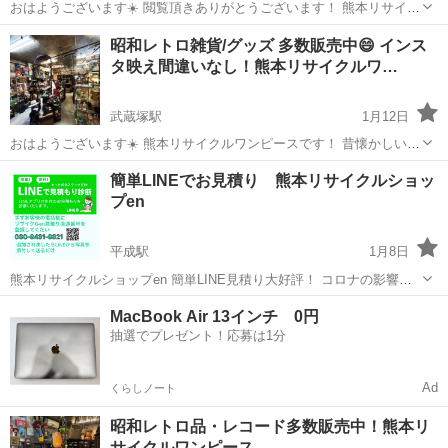
おはようございます☀️ 閲覧頂きありがとうございます！ 熊本リサイク
ルワンピースです！ 昭和レトロ雑貨を、今の感性で楽しむ空間へ。店
熊本
熊本市
リサイクルショップ
買取
昭和レトロ雑貨/グッズ 多数販売中😄 インス
内には、 若い世代の方々にも響くデザインや色彩がたっぷり詰まった
タ映え間違いなし！熊本リサイクルワ…
アイテムがずらり！ イン...
武蔵塚駅
1月12日
おはようございます☀️ 熊本リサイクルワンピースです！ 昔懐かしい昭
和レトロ、アンティーク雑貨など 多数販売しております👍 インテリア
熊本
熊本市
武蔵塚駅
リサイクルショップ
簡単LINEでお見積り 熊本リサイクルショッ
やコレクションにぴったり✨️ 落ち着いた雰囲気でとてもお洒落です😌
プen
インスタ映えも間...
平成駅
1月8日
熊本リサイクルショップen 簡単LINE見積り大好評！ コロナの影響で
極力合わずにお見積り出来ます！ まずは直通番号を電話帳に登録して
熊本
熊本市
平成駅
リサイクルショップ
電話帳
MacBook Air 13インチ 0円
くだい！ 080-9431-9821 LINEから写真を添付して送るだけ！ #熊本 #
抽選でプレゼント！応募は1分
熊本...
Ad
くらしノート
昭和レトロ品・レコード多数販売中！熊本リ
サイクルワンピース