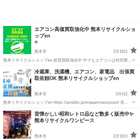
エアコン高価買取強化中 熊本リサイクルショ
ップen
熊本市
3月18日
熊本リサイクルショップen 絶賛買取強化中 中でもエアコンは特別警戒
買取強化中！ 足りません！ 売ってください！ 高く高く買います！ 熊
熊本
熊本市
リサイクルショップ
リサイクルショップ
冷蔵庫、洗濯機、エアコン、家電品 出張買
本リサイクルショップen 熊本市南区良町1-7-32 096-327-9881 #熊本...
取依頼OK 熊本リサイクルショップen
熊本市
3月4日
熊本リサイクルショップen https://ameblo.jp/engaarimasuyouni/ 良町1-
7-32 096-327-9881 お任せください。 買取強化中です✨出張見積り無料
熊本
熊本市
リサイクルショップ
無料
昔懐かしい昭和レトロ品など数多く販売中✨
です✨ 他社様との比較大歓迎...
熊本リサイクルワンピース
熊本市
2月19日