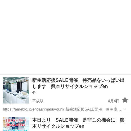
です。ご相談下さい。 沢山在庫御座いますのでお問い合わせ下さい。
熊本
熊本市
平成駅
リサイクルショップ
無料
１枚300円から。 無料パレットも御座います。
新生活応援SALE開催 特売品をいっぱい出
します 熊本リサイクルショップen
平成駅
4月4日
https://ameblo.jp/engaarimasuyouni/ 新生活応援SALE開催 冷凍庫、
洗濯機をご購入で １０%OFFもしくは配送料サービス 朝10時からのオ
熊本
熊本市
平成駅
リサイクルショップ
本日より SALE開催 是非この機会に 熊
ープンになります https://www.goo...
本リサイクルショップen