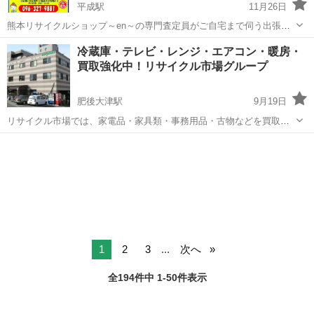
平成駅
11月26日
熊本リサイクルショップ～en～の専門査定員がご自宅まで伺う出張買
取サービスで す。 家具・家電などの大型で持ち運べない物・大量な品
熊本
熊本市
平成駅
リサイクルショップ
無料
冷蔵庫・テレビ・レンジ・エアコン・暖房・
物、不用品はお宅へ買取に伺いま 只今大好評のLINEでの画像添付でお
買取強化中！リサイクル市場グループ
見積もり 080-9431...
肥後大津駅
9月19日
リサイクル市場では、家電品・家具類・事務用品・古物などを買取り
しております。 その他の物品も買取ますので「ぜひご相談くださ
熊本
阿蘇郡
肥後大津駅
リサイクルショップ
買取
い。」 ごみ処分も同時にやりますので、引っ越し後や倉庫整理等にお
役立てください。 ※お問い合...
1
2
3
...
次へ
全194件中 1-50件表示