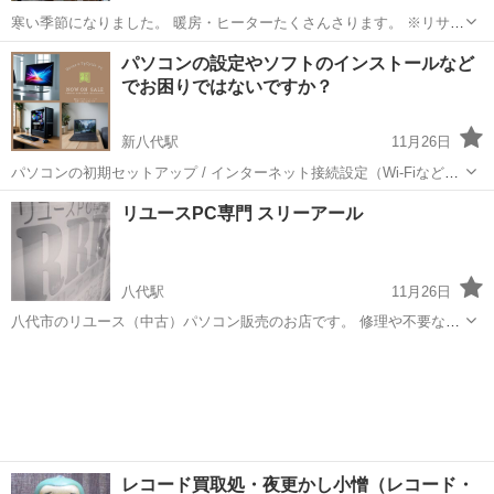
寒い季節になりました。 暖房・ヒーターたくさんさります。 ※リサイ
クルショップ中古品です。 リサイクル市場 第二空港店 益城空港イン
熊本
阿蘇郡
肥後大津駅
リサイクルショップ
パソコンの設定やソフトのインストールなど
ターより→空港方面へ空港手前の交差点を右折。西原村方面へ、ガソ
でお困りではないですか？
リンスタンドの...
新八代駅
11月26日
パソコンの初期セットアップ / インターネット接続設定（Wi-Fiなど）
/ セキュリティ設定 / メール送受信設定 / プリンタ接続設定 / ソフト
熊本
八代市
新八代駅
リサイクルショップ
アプリ
リユースPC専門 スリーアール
（アプリ）インストールなどでお困りの際は、当店へお気軽にご相談
ください。 ...
八代駅
11月26日
八代市のリユース（中古）パソコン販売のお店です。 修理や不要なパ
ソコンの無料引取、各種設定などお気軽にお問い合わせください。 特
熊本
八代市
八代駅
リサイクルショップ
急データ復旧ウィンゲット 古閑中町受付センター。
レコード買取処・夜更かし小憎（レコード・