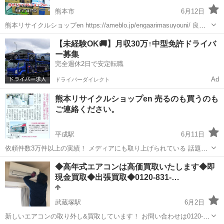
熊本市
6月12日
熊本リサイクルショップen https://ameblo.jp/engaarimasuyouni/ 良町1-
7-32 096-327-9881 買取強化中です✨出張見積り無料です✨ 他社様との
熊本
熊本市
リサイクルショップ
リサイクルショップ
【未経験OK🚚】月収30万↑中型免許ドライバ
比較大歓迎 特に新しい家電製品...
ー募集
完全週休2日で安定転職
Ad
ドライバーダイレクト
熊本リサイクルショップen 売るのも買うのも
ご連絡ください。
平成駅
6月11日
依頼件数3万件以上の実績！ メディアにも取り上げられている 話題の
リサイクルショップ《en》！！ ［おもな買取＆販売品目］ ◎家具・家
熊本
熊本市
平成駅
リサイクルショップ
買取
◆高年式エアコンは高価買取いたします◆即
電 （冷蔵庫、洗濯機、電子レンジ、炊飯器など） ◎液晶テレビ ◎
現金買取◆出張買取◆0120-831-…
ブルーレイレコーダー ...
武蔵塚駅
6月2日
新しいエアコンの取り外し&買取しています！ お問い合わせは0120-