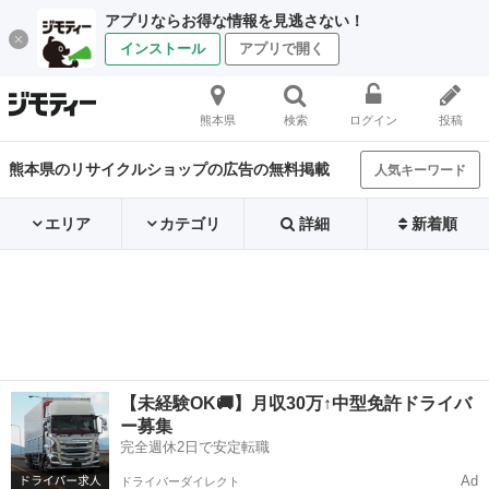
アプリならお得な情報を見逃さない！
インストール
アプリで開く
熊本県
検索
ログイン
投稿
熊本県のリサイクルショップの広告の無料掲載
人気キーワード
エリア
カテゴリ
詳細
新着順
【未経験OK🚚】月収30万↑中型免許ドライバ
ー募集
完全週休2日で安定転職
Ad
ドライバーダイレクト