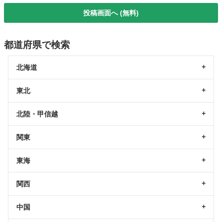
投稿画面へ (無料)
都道府県で検索
北海道
東北
北陸・甲信越
関東
東海
関西
中国