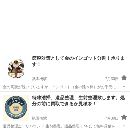
節税対策として金のインゴット分割！承りま
す！
祇園橋駅
7月30日
金の高騰が続いていますが、インゴット（金の延べ棒）がお手元にあ
る方にご提案。 500グラム、1キログラムの延べ棒をそのまま売却する
熊本
熊本市
祇園橋駅
リサイクルショップ
買取
特殊清掃、遺品整理、生前整理致します。処
と、翌年の税金が大変なことになるかも知れません。 そこでご提案す
分の前に買取できるか見積を！
るのは『インゴットの分割（精錬...
祇園橋駅
7月30日
遺品整理士 リバウンド 生前整理、遺品整理 Line にて無料見積を致