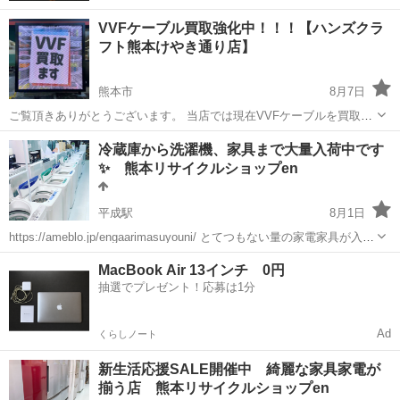
VVFケーブル買取強化中！！！【ハンズクラ
フト熊本けやき通り店】
熊本市
8月7日
ご覧頂きありがとうございます。 当店では現在VVFケーブルを買取強
化しております！！！ 使い掛けのものでもお買取りさせていただきま
熊本
熊本市
リサイクルショップ
買取
冷蔵庫から洗濯機、家具まで大量入荷中です
す！！ 詳しいお問い合わせは店頭もしくはお電話にてお尋ねくださ
✨ 熊本リサイクルショップen
い！！ ...
平成駅
8月1日
https://ameblo.jp/engaarimasuyouni/ とてつもない量の家電家具が入荷
しております✨ 是非、熊本リサイクルショップenをご利用下さい🙇‍♂️
熊本
熊本市
平成駅
リサイクルショップ
買取
MacBook Air 13インチ 0円
高価買取も続行中です✨ https://m.f...
抽選でプレゼント！応募は1分
Ad
くらしノート
新生活応援SALE開催中 綺麗な家具家電が
揃う店 熊本リサイクルショップen