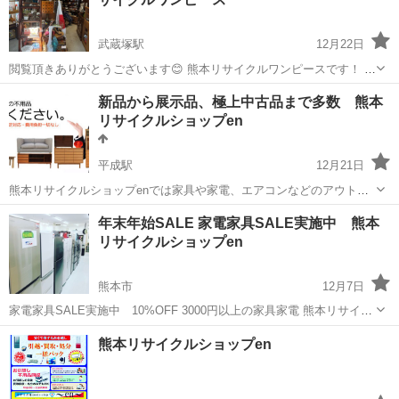
武蔵塚駅
12月22日
閲覧頂きありがとうございます😊 熊本リサイクルワンピースです！ 昭
和レトロ品・レコード・ヴィンテージ品 揃えております😄 コレクショ
熊本
熊本市
武蔵塚駅
リサイクルショップ
買取
新品から展示品、極上中古品まで多数 熊本
ンやインテリアに最適✨ 部屋の模様替えにいかがですか？(*^^*) 買取
リサイクルショップen
も大歓迎！！ ...
平成駅
12月21日
熊本リサイクルショップenでは家具や家電、エアコンなどのアウトレ
ット、新品、中古品を厳選したセレクトでお安く販売しております。
熊本
熊本市
平成駅
リサイクルショップ
無料
年末年始SALE 家電家具SALE実施中 熊本
https://www.google.co.jp/amp/s/s.ekiten.jp/shop_...
リサイクルショップen
熊本市
12月7日
家電家具SALE実施中 10%OFF 3000円以上の家具家電 熊本リサイク
ルショップen 良町1-7-32
熊本
熊本市
リサイクルショップ
熊本リサイクルショップen