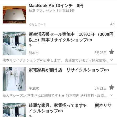
831-962 メーカー、年式、型式、エアコンの容量、台数、在庫状況な
熊本
熊本市
武蔵塚駅
リサイクルショップ
見積
MacBook Air 13インチ 0円
どにより買取価格は違いますので、お気軽にお尋ねください。 LINEで
抽選でプレゼント！応募は1分
のお問い合わ...
Ad
くらしノート
新生活応援セール実施中 10%OFF（3000円
以上）熊本リサイクルショップen
熊本市
5月26日
熊本リサイクルショップenと申します。 実店舗でジモティ限定価格に
ての投稿です 当店は冷蔵庫、洗濯機など分解洗浄、アルコール除菌を
熊本
熊本市
リサイクルショップ
リサイクルショップ
家電家具が揃う店 リサイクルショップen
徹底しております。 配達は別途料金にて承ります！ 是非新生活のスタ
ートにご利用ください🙇‍♂...
平成駅
5月21日
新入学シーズン❗️学生さんに朗報です👨‍🎓 熊本市内 送料無料・設置無
料エリア多数 （新入学の学生さんに限り確認有り）
熊本
熊本市
平成駅
リサイクルショップ
無料
綺麗な家具、家電揃ってます✨ 熊本リサ
https://ameblo.jp/engaarimasuyouni/entry-1243132464...
イクルショップen