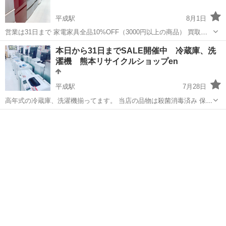
平成駅
8月1日
営業は31日まで 家電家具全品10%OFF（3000円以上の商品） 買取価
格は１0%UP（3000円以上の見積価格） 綺麗で新しい商品を売り出し
熊本
熊本市
平成駅
リサイクルショップ
見積
本日から31日までSALE開催中 冷蔵庫、洗
https://www.google.co.jp/amp/s/s.ekiten...
濯機 熊本リサイクルショップen
平成駅
7月28日
高年式の冷蔵庫、洗濯機揃ってます。 当店の品物は殺菌消毒済み 保証
期間6ヶ月間 数に限りがございます 良い品物はお早めに 熊本リサイク
熊本
熊本市
平成駅
リサイクルショップ
ルショップen 良町1-7-32