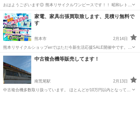
おはようございます😊 熊本リサイクルワンピースです！！ 昭和レトロ
雑貨やアンティーク雑貨 ヴィンテージ風雑貨など数多く販売中！！ 青
熊本
熊本市
リサイクルショップ
家電、家具出張買取致します、見積り無料で
空市場開催中！ お店の外からお楽しみいただけます(^ ^) インテリアや
す
コレクションに...
熊本市
2月14日
熊本リサイクルショップenではただ今新生活応援SALE開催中です。
https://s.ekiten.jp/shop_2903801/ 当店では６年以内の家電から家具、
熊本
熊本市
リサイクルショップ
無料
中古複合機等販売してます！
生活用品まで揃います。 高額買取も実施中です、電話一本...
南荒尾駅
2月13日
中古複合機多数取り扱っています。 ほとんどが10万円以内となってお
ります。 トナーもあります。 探している物がありましたら是非一度お
熊本
荒尾市
南荒尾駅
リサイクルショップ
問い合わせください。