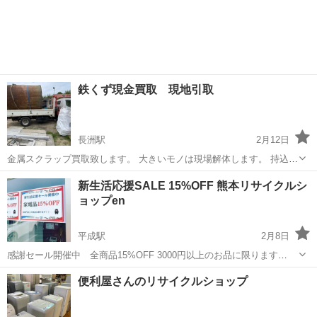
鉄くず現金買取 現地引取
長洲駅
2月12日
金属スクラップ買取致します。 大きいモノは現場解体します。 持込は
鉄キロ34円 1t〜現場引取致します(熊本県地域) 自動車 バイク 螺旋階
熊本
荒尾市
長洲駅
リサイクルショップ
買取
新生活応援SALE 15%OFF 熊本リサイクルシ
段 鉄柱 トラクター 街灯 タンク 自動販売機 鉄骨 プレハブ ハウスパイ
ョップen
プ 農業資...
平成駅
2月8日
感謝セール開催中 全商品15%OFF 3000円以上のお品に限ります
（一部除外） https://www.ekiten.jp/shop_2903801/coupon/
熊本
熊本市
平成駅
リサイクルショップ
便利屋さんのリサイクルショップ
https://s.ekiten.jp/shop_2...