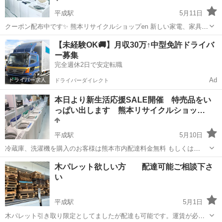
平成駅
5月11日
クーポン配布中です✨ 熊本リサイクルショップen 新しい家電、家具な
ど多数揃ってます✨ 高額買取までまとめてお任せください✨
熊本
熊本市
平成駅
リサイクルショップ
クーポン
【未経験OK🚚】月収30万↑中型免許ドライバ
https://s.ekiten.jp/shop_2903801/ 熊本リサイクルショップe...
ー募集
完全週休2日で安定転職
Ad
ドライバーダイレクト
本日より新生活応援SALE開催 特売品をい
っぱい出します 熊本リサイクルショッ…
平成駅
5月10日
冷蔵庫、洗濯機を購入のお客様は熊本市内配達料金無料 もしくは
10%OFF どちらか選べます テレビや雑誌で毎回取り上げられる！買取
熊本
熊本市
平成駅
リサイクルショップ
無料
木パレット欲しい方 配達可能ご相談下さ
実績3万件以上！ 【住所】熊本市南区良町1丁目7-32 【TEL】096-327-
い
98...
平成駅
5月1日
木パレット引き取り限定としてましたが配達も可能です。運賃が必要