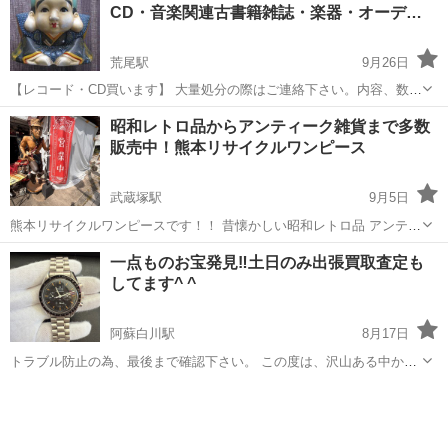
CD・音楽関連古書籍雑誌・楽器・オーデ…
荒尾駅
9月26日
【レコード・CD買います】 大量処分の際はご連絡下さい。内容、数
量、等をお尋ねし、その後ご自宅までお伺いさせて頂きます。お見積
熊本
荒尾市
荒尾駅
リサイクルショップ
無料
昭和レトロ品からアンティーク雑貨まで多数
もり、出張手数料は無料です。いつでもお気軽にお問い合わせ下さ
販売中！熊本リサイクルワンピース
い。もちろん持ち込みは365日いつで...
武蔵塚駅
9月5日
熊本リサイクルワンピースです！！ 昔懐かしい昭和レトロ品 アンティ
ーク雑貨 ヴィンテージ風雑貨 レコードなど 多数販売しております✨️
熊本
熊本市
武蔵塚駅
リサイクルショップ
買取
一点ものお宝発見‼️土日のみ出張買取査定も
お部屋のインテリアやコレクションにいかがですか？😊 インスタ映え
してます^ ^
にも最適👍 使わな...
阿蘇白川駅
8月17日
トラブル防止の為、最後まで確認下さい。 この度は、沢山ある中から
目を通していただきありがとうございます。 貴方が使わない不要なア
熊本
阿蘇郡
阿蘇白川駅
リサイクルショップ
出張買取
クセサリーが今、補聴器やペースメーカーが必要な方の材料に生まれ
変わります^_^ 持っている...