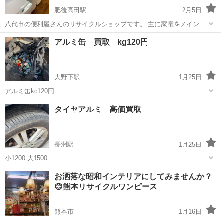
肥後高田駅
2月5日
八代市の便利屋さんのリサイクルショップです。 主に家電をメインに
販売しております。 洗濯機、冷蔵庫、TV、エアコンなど 多数掲載し
熊本
八代市
肥後高田駅
リサイクルショップ
無料
アルミ缶 買取 kg120円
ていきます。 配送も行っておりますが 別途配送料をいただいておりま
す。 ...
大野下駅
1月25日
アルミ缶kg120円
熊本
荒尾市
大野下駅
リサイクルショップ
アルミ缶
タイヤアルミ 高価買取
長洲駅
1月25日
小1200 大1500
熊本
玉名郡
長洲駅
リサイクルショップ
タイヤ
お洒落な昭和インテリアにしてみませんか？
😊熊本リサイクルワンピース
熊本市
1月16日