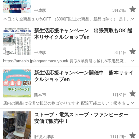
平成駅
3月24日
本日より全商品１０%OFF （3000円以上の商品、新品は除く） 是非高
年式の家電家具がたくさん揃ってる 熊本リサイクルショップenへ
熊本
熊本市
平成駅
リサイクルショップ
買取
新生活応援キャンペーン 出張買取もOK 熊
https://ameblo.jp/engaarimasuyouni/ もちろん買取...
本リサイクルショップen
平成駅
3月1日
https://ameblo.jp/engaarimasuyouni/ 買取&単身引っ越し&不用品廃棄
など幅広く対応できる総合進化型リサイクルショップ
熊本
熊本市
平成駅
リサイクルショップ
出張買取
新生活応援キャンペーン開催中 熊本リサイ
https://www.higonavi.net/shop/shop...
クルショップen
熊本市
1月31日
店内の商品は清潔な状態の物ばかりです🎵 配達可能エリア：熊本市内
は1人配達で一律3000円〔何個でも〕 ただいま新生活応援キャンペー
熊本
熊本市
リサイクルショップ
ストーブ・電気ストーブ・ファンヒーター
ン開催中📣 熊本リサイクルショップen 熊本市南区良町1-7-32
安価で販売中！
肥後大津駅
11月29日