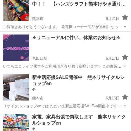
中！！ 【ハンズクラフト熊本けやき通り…
熊本市
6月21日
ご覧頂きありがとうございます。 発電機コーナー商品が過剰になって
きましたので大幅セール中です！！！ また現在買取強化中です！！！
熊本
熊本市
リサイクルショップ
⚠️リニューアルに伴い、休業のお知らせ⚠️
何か不要な工具等あれば是非お持込ください！！！ 出張買取のご相談
も受け付けてお...
竜田口駅
6月17日
いつもエコライフ熊本をご利用頂き有り難う御座います✨ この度皆様
により足を運んで頂ける様、店内外を大幅に改装することとなりまし
熊本
熊本市
竜田口駅
リサイクルショップ
電話番号
新生活応援SALE開催中 熊本リサイクルシ
た！ 売り場拡大や駐車場拡大等を予定しております😊 その為、7,8月
ョップen
の2ヶ月間、長期お休みを頂...
熊本市
6月16日
リサイクルショップenでは ただいま新生活応援SALE📣開催中です✨
3000円以上の商品は配達料無料もしくは10%off 3月末まで有効 必ずジ
熊本
熊本市
リサイクルショップ
無料
家電、家具出張で買取します 熊本リサイク
モティを見たを伝えてください✨ 熊本リサイクルショップen 熊本市南
ルショップen
区良町1...