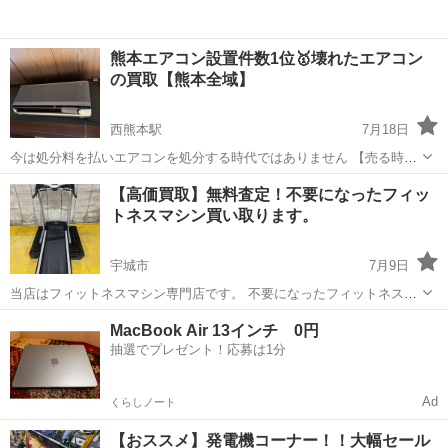
熊本エアコン設置件数1位🥇壊れたエアコン
の買取【熊本全域】
西熊本駅
7月18日
今は処分料を払いエアコンを処分する時代ではありません 【売る時
代】です✨ 壊れたエアコンから現在生産不可能なエアコンの修理用部
熊本
熊本市
西熊本駅
リサイクルショップ
買取
【高価買取】無料査定！不要になったフィッ
品が入っています。 不要なエアコンを売って、エアコンが壊れて治し
トネスマシン買い取ります。
たい方の救世主にあたなもなりません...
宇城市
7月9日
当店はフィットネスマシン専門店です。 不要になったフィットネスマ
シン・フィットネス用品の買い取りをしております。 【例】 不要で処
熊本
宇城市
リサイクルショップ
無料
MacBook Air 13インチ 0円
分したいけど、家から運び出せないもの （ランニングマシン、スピン
抽選でプレゼント！応募は1分
バイク、大型マ...
Ad
くらしノート
【おススメ】発電機コーナー！！大幅セール