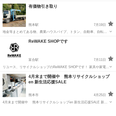
します。 https://lin.ee/V5g2VWTE 金のインゴット分割サービス取次店
熊本
熊本市
祇園橋駅
リサイクルショップ
遺品整理士
有価物引き取り
（節税対策） 『遺品整理士』です。断捨離、生前整理、 ご自...
熊本駅
7月19日
地金等まとめてある物、農業ハウスパイプ、トタン、自動車、自転
車、単車、金属倉庫、ドラム缶、建設足場、桟橋など引き取り致しま
熊本
熊本市
熊本駅
リサイクルショップ
トタン
ReWAKE SHOPです
す。その他有価物回収！ クレーン車で積み込みます。熊本県内、大
牟田、荒尾地区ご遠慮なくご連絡をお待ちし...
富合駅
7月11日
リユース、リサイクルショップのReWAKE SHOPです！ 家具や家電、
大型の物から小型の物まで様々なジャンルの物を出品していきます！
熊本
熊本市
富合駅
リサイクルショップ
4月末まで開催中 熊本リサイクルショップ
ぜひフォローして新着の商品をお待ちください！ 営業時間→10:00〜
en 新生活応援SALE
18:00...
熊本市
4月25日
4月末まで開催中 熊本リサイクルショップen 新生活応援SALE 新商
品続々入荷中 熊本リサイクルショップen 熊本市南区良町1-7-32
熊本
熊本市
リサイクルショップ