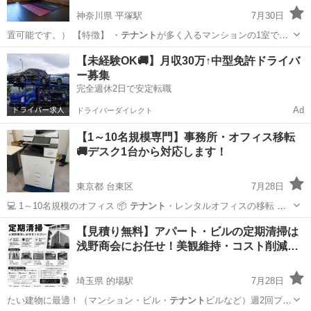
神奈川県 平塚駅
7月30日
置可能です。） 【特徴】 ・
テナント
が多く入るマンションの1室で、
ある程…
神奈川
平塚市
平塚駅
その他
【未経験OK🚚】月収30万↑中型免許ドライバ
ー募集
完全週休2日で安定転職
Ad
ドライバーダイレクト
【1～10名規模専門】事務所・オフィス移転
🚚デスク1台から対応します！
東京都 台東区
7月28日
💻 1～10名規模のオフィス 📦
テナント
・レンタルオフィスの移転 🔄
レイ…
東京
台東区
引っ越し
テナント
【見積り無料】アパート・ビルの定期清掃は
浅野商会にお任せ！美観維持・コスト削減…
埼玉県 的場駅
7月28日
たい建物に最適！（マンション・ビル・
テナント
ビルなど）週2回プラ