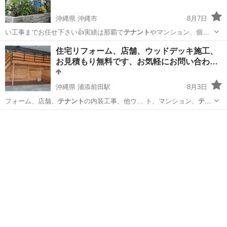
沖縄県 沖縄市
8月7日
い工事までお任せ下さい👍実績は那覇で
テナント
やマンション、個人
住宅、県外の高級住…
沖縄
沖縄市
リフォーム
格安
住宅リフォーム、店舗、ウッドデッキ施工、
お見積もり無料です、お気軽にお問い合わ…
沖縄県 浦添前田駅
8月3日
フォーム、店舗、
テナント
の内装工事、他ウ… ト、マンション、
テナ
ント
等の遮音壁、耐火…
沖縄
浦添市
浦添前田駅
便利屋
ウッドデッキ