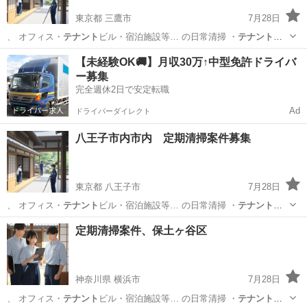
東京都 三鷹市
7月28日
、 オフィス・
テナント
ビル・宿泊施設等… の日常清掃 ・
テナント
ビ
ル共用部清掃 …
東京
三鷹市
トイレ掃除
建物
【未経験OK🚚】月収30万↑中型免許ドライバ
ー募集
完全週休2日で安定転職
Ad
ドライバーダイレクト
八王子市内市内 定期清掃案件募集
東京都 八王子市
7月28日
、 オフィス・
テナント
ビル・宿泊施設等… の日常清掃 ・
テナント
ビ
ル共用部清掃 …
東京
八王子市
トイレ掃除
建物
定期清掃案件、保土ヶ谷区
神奈川県 横浜市
7月28日
、 オフィス・
テナント
ビル・宿泊施設等… の日常清掃 ・
テナント
ビ