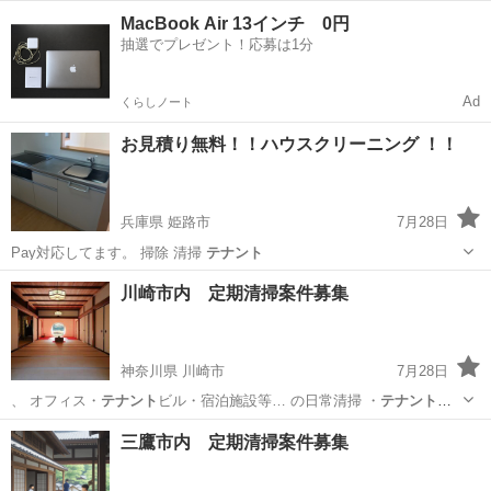
ン：しっかり清潔…
埼玉
川越市
的場駅
便利屋
無料
MacBook Air 13インチ 0円
抽選でプレゼント！応募は1分
Ad
くらしノート
お見積り無料！！ハウスクリーニング ！！
兵庫県 姫路市
7月28日
Pay対応してます。 掃除 清掃
テナント
兵庫
姫路市
ハウスクリーニング
無料
川崎市内 定期清掃案件募集
神奈川県 川崎市
7月28日
、 オフィス・
テナント
ビル・宿泊施設等… の日常清掃 ・
テナント
ビ
ル共用部清掃 …
神奈川
川崎市
トイレ掃除
建物
三鷹市内 定期清掃案件募集