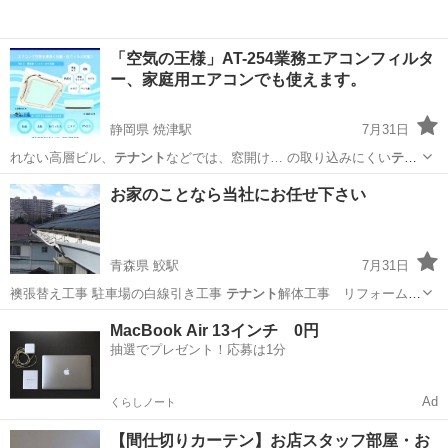
「空気の王様」AT-254業務エアコンフィルタ
ー、家庭用エアコンでも使えます。
静岡県 焼津駅
7月31日
れない高層ビル、
テナント
などでは、窓開け… の取り込みにくい
テナ
ント
ビル、窓の開かな…
静岡
焼津市
焼津駅
エアコン掃除
お家のことなら当社にお任せ下さい
青森県 鮫駅
7月31日
襖張替え工事 駐車場の白線引き工事
テナント
解体工事 リフォームも
受付中です。 …
青森
八戸市
鮫駅
その他
無料
MacBook Air 13インチ 0円
抽選でプレゼント！応募は1分
Ad
くらしノート
【間仕切りカーテン】お店スタッフ部屋・お