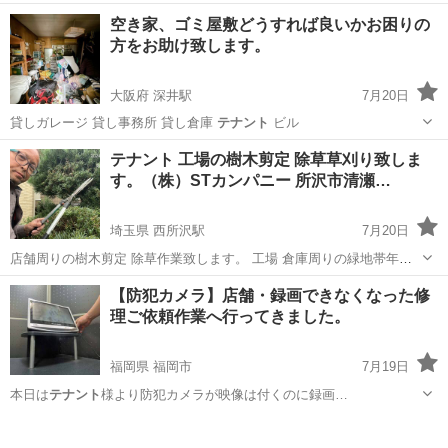
可能） …
茨城
小美玉市
羽鳥駅
便利屋
建物
空き家、ゴミ屋敷どうすれば良いかお困りの
方をお助け致します。
大阪府 深井駅
7月20日
貸しガレージ 貸し事務所 貸し倉庫
テナント
ビル
大阪
堺市
深井駅
遺品整理
テナント 工場の樹木剪定 除草草刈り致しま
す。（株）STカンパニー 所沢市清瀬…
埼玉県 西所沢駅
7月20日
店舗周りの樹木剪定 除草作業致します。 工場 倉庫周りの緑地帯年間
管理も致します。 お気軽にお問い合わせ下さい。 電話 メール連絡後
埼玉
所沢市
西所沢駅
剪定/造園
テナント
【防犯カメラ】店舗・録画できなくなった修
現場確認 お話しを伺い お見積もり書作成 作業日確定 作業 完了確認後
理ご依頼作業へ行ってきました。
作業代御請求...
福岡県 福岡市
7月19日
本日は
テナント
様より防犯カメラが映像は付くのに録画…
福岡
福岡市
便利屋
防犯カメラ