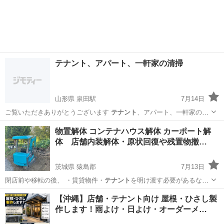
テナント、アパート、一軒家の清掃
山形県 泉田駅
7月14日
ご覧いただきありがとうございます
テナント
、アパート、一軒家の清
掃をいたします…
山形
新庄市
泉田駅
ハウスクリーニング
物置解体 コンテナハウス解体 カーポート解
体 店舗内装解体・原状回復や残置物撤…
茨城県 猿島郡
7月13日
閉店前や移転の後、 ・賃貸物件・
テナント
を明け渡す必要があるな
ど、急ぎの整理…
茨城
猿島郡
便利屋
カーポート
【沖縄】店舗・テナント向け 屋根・ひさし製
作します！雨よけ・日よけ・オーダーメ…