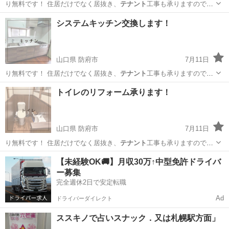
り無料です！ 住居だけでなく居抜き、
テナント
工事も承りますので、
お気軽にご連絡く…
山口
防府市
リフォーム
無料
システムキッチン交換します！
山口県 防府市
7月11日
り無料です！ 住居だけでなく居抜き、
テナント
工事も承りますので、
お気軽にご連絡く…
山口
防府市
リフォーム
無料
トイレのリフォーム承ります！
山口県 防府市
7月11日
り無料です！ 住居だけでなく居抜き、
テナント
工事も承りますので、
お気軽にご連絡く…
山口
防府市
リフォーム
無料
【未経験OK🚚】月収30万↑中型免許ドライバ
ー募集
完全週休2日で安定転職
Ad
ドライバーダイレクト
ススキノで占いスナック．又は札幌駅方面」