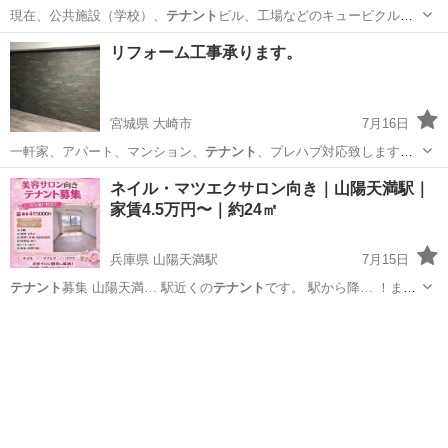
現在、公共施設（学校）、
テナント
ビル、工場などのキュービクルの
点検を…
千葉
佐倉市
その他
無料
リフォーム工事承ります。
宮城県 大崎市
7月16日
一軒家、アパート、マンション、
テナント
、プレハブ対応致します。
お見…
宮城
大崎市
その他
ネイル・マツエクサロン向き｜山陽天満駅｜
家賃4.5万円〜｜約24㎡
兵庫県 山陽天満駅
7月15日
テナント
募集 山陽天満… 駅近くの
テナント
です。 駅から降… ！まっ
すぐ1分の
テナント
家賃 4… あと、1区画
テナント
募集中です TE…
兵庫
姫路市
山陽天満駅
その他
テナント