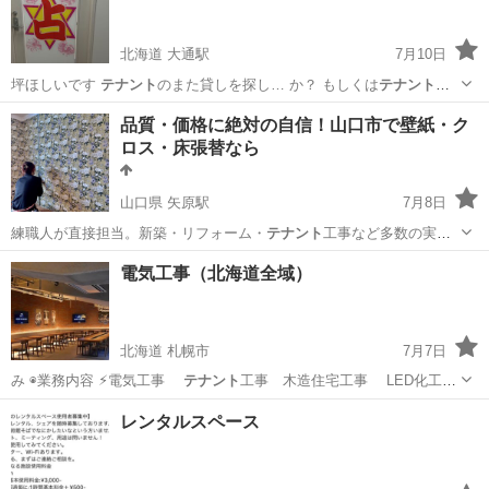
北海道 大通駅
7月10日
坪ほしいです
テナント
のまた貸しを探し… か？ もしくは
テナント
空
いてる場所はな…
北海道
札幌市
大通駅
占い
占い師
品質・価格に絶対の自信！山口市で壁紙・ク
ロス・床張替なら
山口県 矢原駅
7月8日
練職人が直接担当。新築・リフォーム・
テナント
工事など多数の実績
・迅速かつ丁寧…
山口
山口市
矢原駅
その他
張替
電気工事（北海道全域）
北海道 札幌市
7月7日
み ◉業務内容 ⚡︎電気工事
テナント
工事 木造住宅工事 LED化工
事 …
北海道
札幌市
リフォーム
ガレージ
レンタルスペース