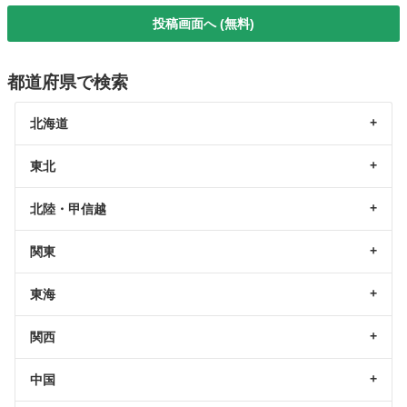
投稿画面へ (無料)
都道府県で検索
北海道
東北
北陸・甲信越
関東
東海
関西
中国