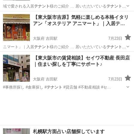
域で愛される入居
テナント
様のご紹介 … 居いただいている
テナント
様、 和食・魚… 」を大切に、
テナント
様については「営… #匠海 #
テ
大阪
東大阪市
吉田駅
居酒屋
【東大阪市吉原】気軽に楽しめる本格イタリ
ナント
様紹介 #入居…
テナント
#Sueyo…
アン「オステリア アニマート」｜入居テ…
大阪府 吉田駅
7月23日
ニマート」｜入居
テナント
様のご紹介 … 居いただいている
テナント
様、 本格イタ… 」を大切に、
テナント
様については「営… ライフ #
大阪
東大阪市
吉田駅
グルメ
【東大阪市の賃貸相談】セイワ不動産 長田店
入居
テナント
#
｜住まい探しを丁寧にサポート♪
大阪府 吉田駅
7月23日
#事務所探し #倉庫探し #
テナント
#貸店舗 #不動産相談 #セ…
大阪
東大阪市
吉田駅
その他
お客様
札幌駅方面占い店舗探しています