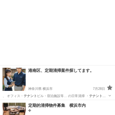
ル共用部清掃 …
神奈川
横浜市
トイレ掃除
港南区、定期清掃案件探してます。
神奈川県 横浜市
7月28日
、 オフィス・
テナント
ビル・宿泊施設等… の日常清掃 ・
テナント
ビ
ル共用部清掃 …
神奈川
横浜市
トイレ掃除
建物
定期的清掃物件募集 横浜市内