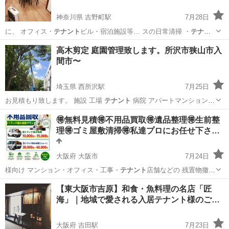
神奈川県 吉野町駅
7月28日
に、 オフィス・
テナント
ビル・宿泊施設等… スの日常清掃 ・
テナン
ト
ビル共用部清掃 …
神奈川
横浜市
吉野町駅
トイレ掃除
物件
高木剪定 庭園管理致します。所沢市狭山市入
間市〜
埼玉県 西所沢駅
7月25日
お見積もり致します。 施設 工場
テナント
病院 アパートマンションの
緑地帯維…
埼玉
所沢市
西所沢駅
剪定/造園
無料
🉐無料見積🉐不用品買取🉐遺品整理🉐生前整
理🉐ゴミ屋敷清掃🉐私達プロにお任せ下さ…
大阪府 大阪市
7月24日
様向け マンション・オフィス・工事・
テナント
店舗などの 残置物撤
去・解体・改装作…
大阪
大阪市
便利屋
無料
【東大阪市吉原】和食・魚料理の名店「匠
海」｜地域で愛される入居テナント様のご紹
介
大阪府 吉田駅
7月23日