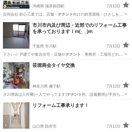
沖縄県 浦添前田駅
7月13日
合同会社 鉄心工業では、店舗・
テナント
向けの鉄骨屋根・ひさしをオ
ーダーメイ…
沖縄
中頭郡
浦添前田駅
その他
テナント
市川市内及び周辺・近郊でのリフォーム工事
を承っております！m(_ _)m
千葉県 市川駅
7月13日
下さい☆ 戸建てや集合住宅・店舗や
テナント
・事務所・工場等どれで
も対応致します…
千葉
市川市
市川駅
リフォーム
無料
笹堀商会タイヤ交換
神奈川県 磯子駅
7月12日
さの理由は人件費(一人でやってます)
テナント
料、設備費用が手持ちの
為かかりません…
神奈川
横浜市
磯子駅
その他
タイヤ
リフォーム工事承ります！
山口県 防府市
7月11日