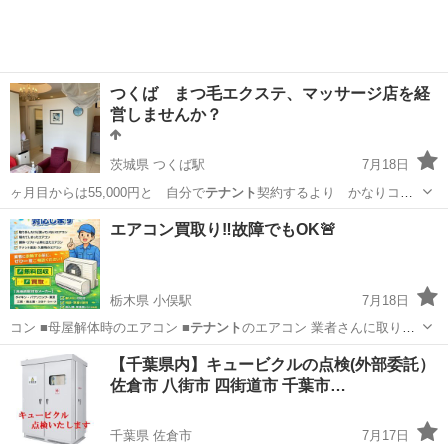
つくば まつ毛エクステ、マッサージ店を経
営しませんか？
茨城県 つくば駅
7月18日
ヶ月目からは55,000円と 自分で
テナント
契約するより かなりコス
トを押さえて…
茨城
つくば市
つくば駅
その他
料金
エアコン買取り‼️故障でもOK🚨
栃木県 小俣駅
7月18日
コン ■母屋解体時のエアコン ■
テナント
のエアコン 業者さんに取り外
し依…
栃木
足利市
小俣駅
不用品買取
テナント
【千葉県内】キュービクルの点検(外部委託）
佐倉市 八街市 四街道市 千葉市…
千葉県 佐倉市
7月17日