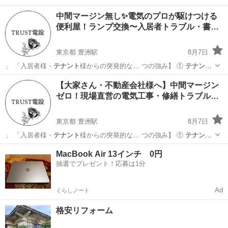
中間マージン無し✨電気のプロが駆けつける
便利屋！ランプ交換〜入居者トラブル・書…
東京都 豊洲駅
8月7日
」 「入居者様・
テナント
様からの突発的な… つの強み】 ①
テナント
様・入居者様対応… 確認はもちろん、
テナント
様・入居者様との… な
東京
江東区
豊洲駅
便利屋
テナント
【大家さん・不動産会社様へ】中間マージン
主な業務】 ・
テナント
様・入居者様との…
ゼロ！現場直営の電気工事・修繕トラブル…
東京都 豊洲駅
8月7日
」 「入居者様・
テナント
様からの突発的な… つの強み】 ①
テナント
様・入居者様対応… 確認はもちろん、
テナント
様・入居者様との… な
東京
江東区
豊洲駅
電気工事
MacBook Air 13インチ 0円
主な業務】 ・
テナント
様・入居者様との…
抽選でプレゼント！応募は1分
Ad
くらしノート
格安リフォーム