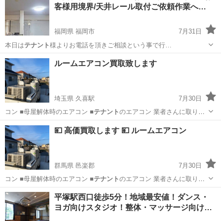
客様用境界/天井レール取付ご依頼作業へ…
福岡県 福岡市
7月31日
本日は
テナント
様よりお電話を頂きご相談という事で行…
福岡
福岡市
便利屋
ルームエアコン買取致します
埼玉県 久喜駅
7月30日
コン ■母屋解体時のエアコン ■
テナント
のエアコン 業者さんに取り外
し依…
埼玉
久喜市
久喜駅
リサイクルショップ
買取
💴 高価買取します 💴 ルームエアコン
群馬県 邑楽郡
7月30日
コン ■母屋解体時のエアコン ■
テナント
のエアコン 業者さんに取り外
し依…
群馬
邑楽郡
不用品買取
買取
平塚駅西口徒歩5分！地域最安値！ダンス・
ヨガ向けスタジオ！整体・マッサージ向け…