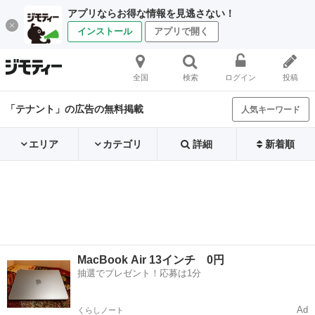
アプリならお得な情報を見逃さない！
インストール
アプリで開く
全国
検索
ログイン
投稿
「テナント」の広告の無料掲載
人気キーワード
エリア
カテゴリ
詳細
新着順
MacBook Air 13インチ 0円
抽選でプレゼント！応募は1分
Ad
くらしノート