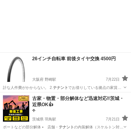
26インチ自転車 前後タイヤ交換 4500円
大阪府 野崎駅
7月22日
計な人件費がかからない。 2.
テナント
でお借りしている拠点の家賃が
安い。 …
大阪
大東市
野崎駅
便利屋
古家・物置・部分解体など迅速対応‼️茨城・
近県OK👍
茨城県 羽鳥駅
7月21日
ポートなどの部分解体 • 店舗・
テナント
の内装解体（スケルトン対応