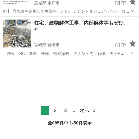
茨城県 水戸市
7月7日
む】 当施設を使用して事業をしたい、
テナント
をシェアしたい、お家
賃を抑えてなにか…
茨城
水戸市
その他
料金
住宅、建物解体工事、内部解体等もぜひ。
宮崎県 宮崎市
7月7日
、鉄骨、RC、倉庫、外構、植栽撤去、
テナント
内部解体、等 HP→
http:/…
宮崎
宮崎市
便利屋
無料
1
2
3
...
次へ
全685件中 1-50件表示