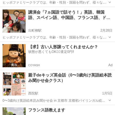
ヒッポファミリークラブでは、年齢・性別・国籍を問わず、様々な世
代の仲間たちが集まって、英語をはじめスペイン語・韓国語・中国
京都
京都市
九条駅
その他
ヒッポファミリークラブ
講演会「7ヵ国語で話そう！」英語、韓国
語・フランス語・ドイツ語など『いくつものことば（多言語）』を自
語、スペイン語、中国語、フランス語、ド
然に楽しく身につけています。また、『ホー...
イ…
出町柳駅
2月28日
ヒッポファミリークラブでは、年齢・性別・国籍を問わず、様々な世
代の仲間たちが集まって、英語をはじめスペイン語・韓国語・中国
京都
京都市
出町柳駅
その他
ドイツ語
【求】古い人形譲ってくれませんか？
語・フランス語・ドイツ語など『いくつものことば（多言語）』を自
状態が悪くてもOK🙆‍♀️査定0円‼️
然に楽しく身につけています。また、『ホー...
Ad
COYASH
親子deキッズ英会話（0〜3歳向け英語絵本読
み聞かせ会クラス）
西院駅
1月5日
0〜3歳向け英語絵本読み聞かせ会 in 京都市 京都初バイリンガル絵本
読み聞かせインストラクター！ 絵本から始まる、絵本だけで終わらな
京都
京都市
西院駅
その他
英語絵本
フランス語教えます
いお家英語を始めませんか？ 目指すは心豊かなバイリンガルキッズ！