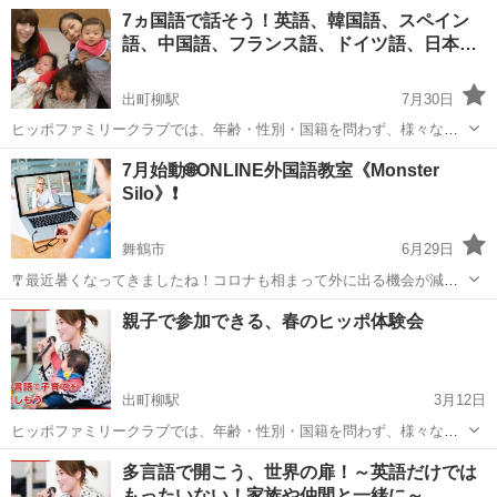
English Cafe Iko, you can enjoy...
京都
京都市
その他
ケンブリッジ
7ヵ国語で話そう！英語、韓国語、スペイン
語、中国語、フランス語、ドイツ語、日本…
出町柳駅
7月30日
ヒッポファミリークラブでは、年齢・性別・国籍を問わず、様々な世
代の仲間たちが集まって、英語をはじめスペイン語・韓国語・中国
京都
京都市
出町柳駅
その他
ドイツ語
7月始動🌐ONLINE外国語教室《Monster
語・フランス語・ドイツ語など『いくつものことば（多言語）』を自
Silo》❗
然に楽しく身につけています。また、『ホー...
舞鶴市
6月29日
🎐最近暑くなってきましたね！コロナも相まって外に出る機会が減っ
た方やお仕事が減った方もいらっしゃると思います。 そんな時期だか
京都
舞鶴市
その他
レッスン
親子で参加できる、春のヒッポ体験会
らこそ趣味を充実させ、知識も増やしてみませんか？ 今回は、スマホ
やパソコンで受講可能な ...
出町柳駅
3月12日
ヒッポファミリークラブでは、年齢・性別・国籍を問わず、様々な世
代の仲間たちが集まって、英語をはじめスペイン語・韓国語・中国
京都
京都市
出町柳駅
その他
多言語
多言語で開こう、世界の扉！～英語だけでは
語・フランス語・ドイツ語など『いくつものことば（多言語）』を自
もったいない！家族や仲間と一緒に～