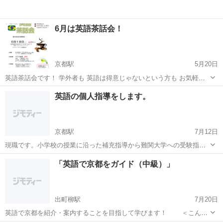
6月は英語茶話会！
京都駅
5月20日
英語茶話会です！ 学外者も 英語は得意じゃないという方も お気軽に
ご参加ください！！ 教室を飛び出してカフェでおしゃべりを楽しみま
京都
京都市
京都駅
その他
ブラジル
英語の個人指導をします。
しょう☆彡 今回のテーマは ブラジル出身イケメン(^^♪英語講師による
...
京都駅
7月12日
現職です。小学校の授業に沿った補充指導から難関大学への受験指導
まで、また、おとなしい子からヤンチャな子まで、幅広く対応しま
京都
京都市
京都駅
その他
難関大学
「英語で京都をガイド（中級）」
す。大学生のバイトでは物足りない方、長年の経験に基づいた効果的
な指導を受けたい方は、お気軽にお問い合わ...
出町柳駅
7月20日
英語で京都を紹介・案内することを目指して学びます！ ＜こんな
方にお奨め＞ ・京都が大好きな方、ボランティアガイドを目指す