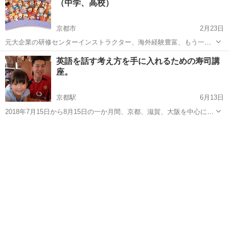
（中学、高校）
京都市
2月23日
元大企業の研修センターインストラクター、海外経験豊富、もう一度
やり直したい人のために英語学習のアドバイスをしながら教えます。
京都
京都市
その他
英会話レッスン
英語を話す考え方を手に入れるための寿司講
英検準1級、
座。
京都駅
6月13日
2018年7月15日から8月15日の一か月間、京都、滋賀、大阪を中心に関
西圏（福井まで）で寿司講座を行います。 英語の料理教室の案内で
京都
京都市
京都駅
その他
講座
す。 英語を話す際に「日本食、寿司が作れたら・・・！！」と思った
ことが多々ありまし...