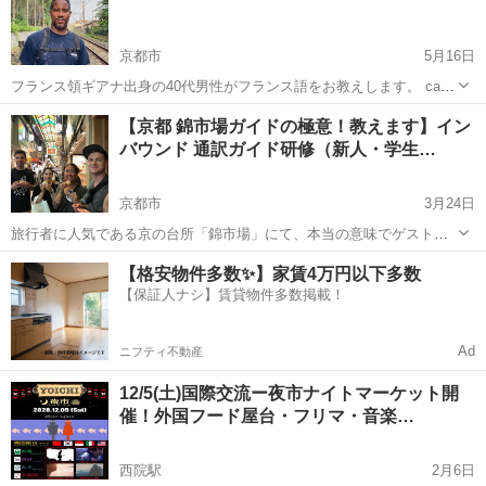
ーー...
京都市
5月16日
フランス領ギアナ出身の40代男性がフランス語をお教えします。 cafe
などでのレッスンも可能ですが、京都市内を散策しながらや買い物に
京都
京都市
その他
料金
【京都 錦市場ガイドの極意！教えます】イン
同行して生きた会話を学べます。 ご希望をご相談下さい。お問い合わ
バウンド 通訳ガイド研修（新人・学生…
せはフランス語、英語でお...
京都市
3月24日
旅行者に人気である京の台所「錦市場」にて、本当の意味でゲストに
楽しんでいただくための、錦市場の歴史や案内する際の注意点、ノウ
京都
京都市
その他
ノット
【格安物件多数✨】家賃4万円以下多数
ハウやコツ、外国人にウケるネタ、商品、お店をご紹介します。 延べ
【保証人ナシ】賃貸物件多数掲載！
300回、1,000人以上の外国人...
Ad
ニフティ不動産
12/5(土)国際交流ー夜市ナイトマーケット開
催！外国フード屋台・フリマ・音楽…
西院駅
2月6日