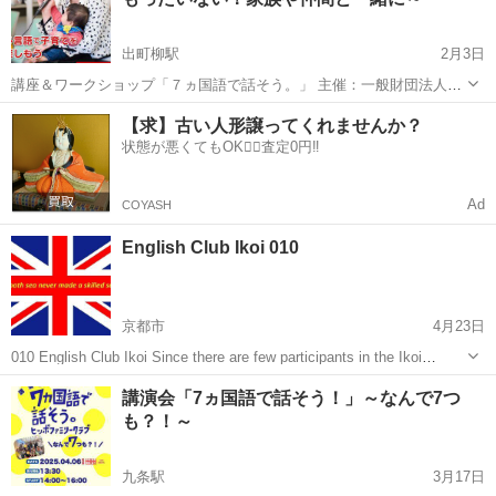
然に楽しく身につけています。また、『ホー...
出町柳駅
2月3日
講座＆ワークショップ「７ヵ国語で話そう。」 主催：一般財団法人
言語交流所研究所 ヒッポファミリークラブ （文部科学省「子
京都
京都市
出町柳駅
その他
【求】古い人形譲ってくれませんか？
供の体験活動推進宣言」賛同登録団体） 後援：京都市・京都市教育委
状態が悪くてもOK🙆‍♀️査定0円‼️
員会 赤ちゃん、小さ...
Ad
COYASH
English Club Ikoi 010
京都市
4月23日
010 English Club Ikoi Since there are few participants in the Ikoi
English Club, we have started a new a...
京都
京都市
その他
講演会「7ヵ国語で話そう！」～なんで7つ
も？！～
九条駅
3月17日