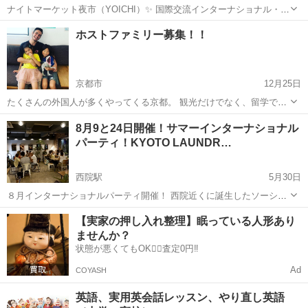
ナイトマーケット夜市（YOICHI）✨ 国際交流インターナショナル・フ
リマイベント開催！ 西院近くに誕生したソーシャルスペースでは、 毎
京都
京都市
西院駅
その他
ホストファミリー募集！！
月 インターナショナルパーティーを開催しています！ MEET UPにも
告知あ...
京都市
12月25日
たくさんの外国人が多くやってくる京都。 観光だけでなく、留学で来
日する外国人も多くいます！ そんな学生のホームステイをお受け頂け
京都
京都市
その他
8月9と24日開催！サマーインターナショナル
るご家庭を大募集しています。 もしろんお受け入れにかかる謝礼金を
パーティ！KYOTO LAUNDR…
お支払い致します。...
西院駅
5月30日
８月インターナショナルパーティ開催！ 西院近くに誕生したソーシャ
ルスペースでは インターナショナルパーティーを開催しています！
京都
京都市
西院駅
その他
【実家の押し入れ整理】眠っている人形あり
MEET UPにも告知あり！国際的な友達を作るチャンスです〜 ローカ
ませんか？
ルエリアなのでコ...
状態が悪くてもOK🙆‍♀️査定0円‼️
Ad
COYASH
英語、実用英会話レッスン、やり直し英語