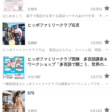
京都市
3月20日
はじめまして。 親子で英語力を育てる英語コーチのあやです😊 「子ど
もに英語を話せるようになってほしい」 そう思ったことはありません
京都
京都市
その他
ママ
ヒッポファミリークラブ右京
か？ でも実際は… ・インターナショナルスクールは高額でハードルが
高い ...
花園駅
1月28日
ヒッポファミリークラブでは、 英語はもちろん、スペイン語、韓国
語、モンゴル語、イタリア語など多言語を、多世代で、聞いて、うた
京都
京都市
花園駅
その他
ヒッポファミリークラブ
ヒッポファミリークラブ西陣 多言語講座＆
って、あそんで、話しています。 ０歳の赤ちゃんからシニアの方ま
ワークショップ「多言語で開こう、世界の…
で、家族や仲間と多言語の日常を...
今出川駅
1月27日
一般財団法人ヒッポファミリークラブの講座＆ワークショップです。
多言語なら英語もラクチン♪英語、韓国語、スペイン語、フランス語、
京都
京都市
今出川駅
その他
多言語
075
モンゴル語、フィンランド語など、どんなことばも楽しく話せていく
環境を作り、多世代で活動しています。...
京都市
5月13日