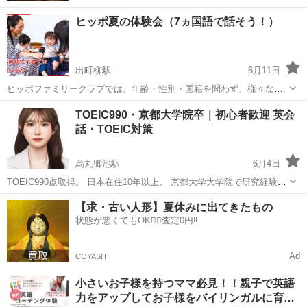
ヒッポ夏の体験会（7ヵ国語で話そう！）
出町柳駅
6月11日
ヒッポファミリークラブでは、年齢・性別・国籍を問わず、様々な世
代の仲間たちが集まって、 英語をはじめスペイン語・韓国語・中国
京都
京都市
出町柳駅
その他
左京区
TOEIC990・京都大学院卒｜初心者歓迎 英会
語・フランス語・ドイツ語など『いくつものことば（多言語）』を 自
話・TOEIC対策
然に楽しく身につけています。 ...
烏丸御池駅
6月4日
TOEIC990点取得。 日本在住10年以上。 京都大学大学院で研究経験が
あります。 「英語が苦手」 「TOEICの点数を上げたい」 「海外旅行
京都
京都市
烏丸御池駅
その他
TOEIC
【求・古い人形】夏休みに出てきたもの
で話せるようになりたい」 そんな方に合わせて丁寧にサポートしま
状態が悪くてもOK🙆‍♀️査定0円‼️
す。
Ad
COYASH
小さいお子様を持つママ必見！！親子で英語
力をアップしてお子様をバイリンガルに育…