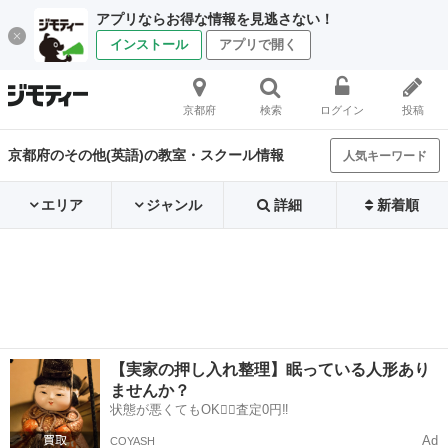
アプリならお得な情報を見逃さない！
インストール
アプリで開く
京都府
検索
ログイン
投稿
京都府のその他(英語)の教室・スクール情報
人気キーワード
エリア
ジャンル
詳細
新着順
【実家の押し入れ整理】眠っている人形あり
ませんか？
状態が悪くてもOK🙆‍♀️査定0円‼️
Ad
COYASH