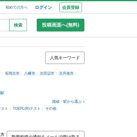
ログイン
会員登録
初めての方へ
投稿画面へ(無料)
検索
人気キーワード
市
長岡京市
八幡市
京田辺市
京丹後市
醐駅
路線・駅から選ぶ
)テスト
TOEFL(R)テスト
その他
た方
新着投稿の通知をメールで受け取る