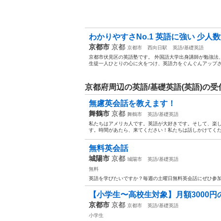
わかりやすさNo.1 英語に強い 少人
京都市
京都
京都市
西向日駅
英語/基礎英語
京都市伏見区の英語塾です。 外国語大学出身講師が勉強法、
生徒一人ひとりの心に火をつけ、英語力をぐんぐんアップさせ
京都府周辺の英語/基礎英語(英語)の
無慮英会話を教えます！
舞鶴市
京都
舞鶴市
英語/基礎英語
私たちはアメリカ人です。英語が大好きです。そして、楽
す。時間があたら、来てください！私たちは話しかけてく
無料英会話
城陽市
京都
城陽市
英語/基礎英語
無料
英語を学びたいですか？毎週の土曜日無料英会話にぜひ参
【小学生〜高校生対象】月額3000
京都市
京都
京都市
英語/基礎英語
小学生