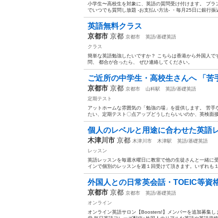
小学生〜高校生を対象に、英語の質問受け付けます。 プラン内
でいつでも質問し放題 -お支払い方法- ・毎月25日に銀行振込
英語無料クラス
京都市
京都
京都市
英語/基礎英語
クラス
簡単な英語勉強したいですか？ こちらは香港から外国人です
問、 都合が合ったら、 ぜひ連絡してください。
ご近所の中学生・高校生さんへ 「苦手
京都市
京都
京都市
山科駅
英語/基礎英語
定期テスト
アットホームな雰囲気の「勉強の場」を提供します。 苦手
たい、定期テスト〇点アップどうしたらいいのか、英検面接の
個人のレベルと用途に合わせた英語
木津川市
京都
木津川市
木津駅
英語/基礎英語
レッスン
英語レッスンを毎週水曜日に教室で他の生徒さんと一緒に
インで個別のレッスンを週１回受けて頂きます。いずれも１
外国人との日常英会話・TOEIC等資格試
京都市
京都
京都市
英語/基礎英語
オンライン
オンライン英語サロン【Boosters!】メンバーを追加募