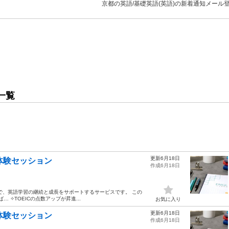
京都の英語/基礎英語(英語)の新着通知メール
一覧
更新6月18日
体験セッション
作成6月18日
で、英語学習の継続と成長をサポートするサービスです。 この
 ✧TOEICの点数アップが昇進...
お気に入り
更新6月18日
体験セッション
作成6月18日