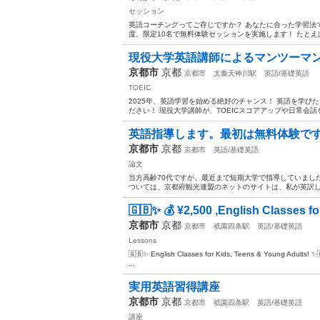
セッション
英語コーチングってご存じですか？ あなたに合った学習法
度、限定10名で無料体験セッションを実施します！ たとえば…
現役大学英語講師によるマンツーマ
京都市
京都
京都市
太秦天神川駅
英語/基礎英語
TOEIC
2025年、英語学習を始める絶好のチャンス！ 英語を学
ださい！ 現役大学講師が、TOEICスコアアップや日常会話
英語指導します。最初は無料体験で
京都市
京都
京都市
英語/基礎英語
論文
当方高齢70代ですが、最近まで短期大学で指導していまし
ついては、京都府観光連盟のネットのサイトは、私が英訳し
🇬🇧✨ 💰 ¥2,500 ,English Classes fo.
京都市
京都
京都市
祇園四条駅
英語/基礎英語
Lessons
🇬🇧✨ English Classes for Kids, Teens & Young Adults! ✨
...
実用英語習得講座
京都市
京都
京都市
祇園四条駅
英語/基礎英語
講座