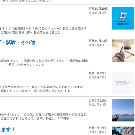
に関する授業を受けることが可能です。...
更新10月29日
作成10月1日
集します！！ 現在開設1か月で約45名のメンバーが参加し毎日英語学
な英語や英語資格に関する授業を受けること...
更新10月13日
グ・試験・その他
作成9月4日
て勉強がしたい。 ・基礎の英文法を学び直したい。 ・旅行前に簡単
 ご希望に合わせたレッスンを...
更新5月12日
。
作成7月27日
語は長文や会話の中で、覚えるのが効率的と言われていますが、
発したシンプルかつ、強力な記憶方法になります。 ...
更新5月12日
作成9月17日
会話も多少いけますが、どちらかと言えば英語の基礎知識や学習法など
力できればと考えています。料金は「2000円/...
更新8月22日
せます！
作成12月2日