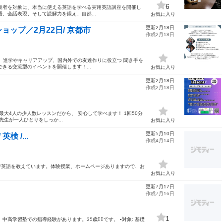
6
ら中級者を対象に、本当に使える英語を学べる実用英語講座を開催し
、会話表現、そして読解力を鍛え、自然...
お気に入り
更新2月18日
ップ／2月22日/ 京都市
作成2月18日
コラボ！ 進学やキャリアアップ、国内外での友達作りに役立つ 聞き手を
きる交流型のイベントを開催します！...
お気に入り
更新2月18日
作成2月18日
最大4人の少人数レッスンだから、 安心して学べます！ 1回50分
生が一人ひとりをしっか...
お気に入り
更新5月10日
英検 /...
作成4月14日
で英語を教えています。体験授業、ホームページありますので、お
お気に入り
更新7月17日
作成7月16日
1
習塾での指導経験があります。35歳🙎‍♂️です。 ▪️対象: 基礎