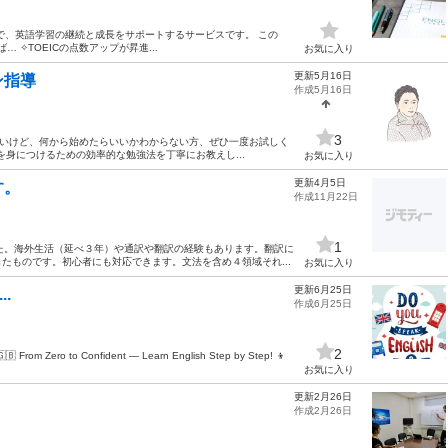
で、英語学習の継続と成長をサポートするサービスです。 この
 ✧TOEICの点数アップが昇進...
お気に入り
更新5月16日
ン指導
作成5月16日
3
びたいけど、何から始めたらいいかわからない方、ぜひ一度お試しく
を身につけるための効率的な勉強法を丁寧にお教えし...
お気に入り
更新4月5日
す。
作成11月22日
1
た。海外生活（延べ３年）や通訳や翻訳の経験もあります。翻訳に
たものです。初心者にも対応できます。文法を含め４領域それ...
お気に入り
更新6月25日
..
作成6月25日
2
🇬🇧 From Zero to Confident — Learn English Step by Step! 👦
お気に入り
更新2月26日
作成2月26日