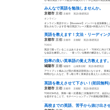
😊 毎日英語フレーズ配信+外国人のリアルな英語や英語資格
みんなで英語を勉強しませんか。
京都市
京都
京都市
英語/基礎英語
オンライン
オンライン英語サロン【Boosters!】メンバーを追加募
習をされています😊 毎日英語フレーズ配信+外国人のリアル
英語を教えます！文法・リーディン
京都市
京都
京都市
京都駅
英語/基礎英語
TOEIC
英語で困っていることはありませんか？ ・TOEICに向け
な会話を練習したい。 ・使っている教材の解説をしてほしい。
効率の良い英単語の覚え方教えます
城陽市
京都
城陽市
山城青谷駅
英語/基礎英語
アウトプット積み上げ型の英単語習得法になります。 英単
時間がない人など、手っ取り早く英単語を覚えたい人向けに開
英語を教えさせて下さい！(初回無料)
京都市
京都
京都市
京都駅
英語/基礎英語
TOEIC945点、英検一級一次通過(二次勉強中)です。
を提示することで、モチベーションアップや資格試験受験にご協
高校までの英語、苦手から抜け出さ