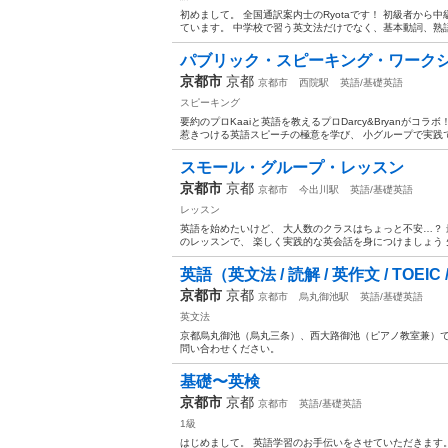
初めまして。 全国通訳案内士のRyotaです！ 初級者か
ています。 中学校で習う英文法だけでなく、基本動詞、熟語
パブリック・スピーキング・ワークショ
京都市
京都
京都市
西院駅
英語/基礎英語
スピーキング
要約のプロKaaiと英語を教えるプロDarcy&Bryanが
惹きつける英語スピーチの極意を学び、 小グループで実践で
スモール・グループ・レッスン
京都市
京都
京都市
今出川駅
英語/基礎英語
レッスン
英語を始めたいけど、 大人数のクラスはちょっと不安…？ 
のレッスンで、 楽しく実践的な英会話を身につけましょう 先
英語（英文法 / 読解 / 英作文 / TOEIC / 
京都市
京都
京都市
烏丸御池駅
英語/基礎英語
英文法
京都烏丸御池（烏丸三条）、西大路御池（ピアノ教室兼）
問い合わせください。
基礎〜英検
京都市
京都
京都市
英語/基礎英語
1級
はじめまして。 英語学習のお手伝いをさせていただきます。中高学