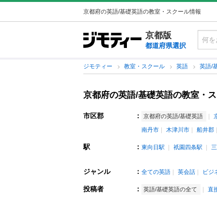
京都府の英語/基礎英語の教室・スクール情報
京都版
都道府県選択
ジモティー
教室・スクール
英語
英語/
京都府の英語/基礎英語の教室・
市区郡
：
京都府の英語/基礎英語
南丹市
木津川市
船井郡
駅
：
東向日駅
祇園四条駅
三
ジャンル
：
全ての英語
英会話
ビジ
投稿者
：
英語/基礎英語の全て
直