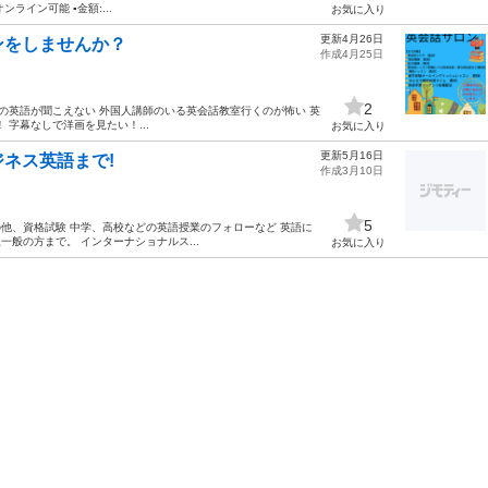
ライン可能 ▪️金額:...
お気に入り
更新4月26日
ンをしませんか？
作成4月25日
2
の英語が聞こえない 外国人講師のいる英会話教室行くのが怖い 英
字幕なしで洋画を見たい！...
お気に入り
更新5月16日
ネス英語まで!
作成3月10日
5
ICその他、資格試験 中学、高校などの英語授業のフォローなど 英語に
般の方まで。 インターナショナルス...
お気に入り