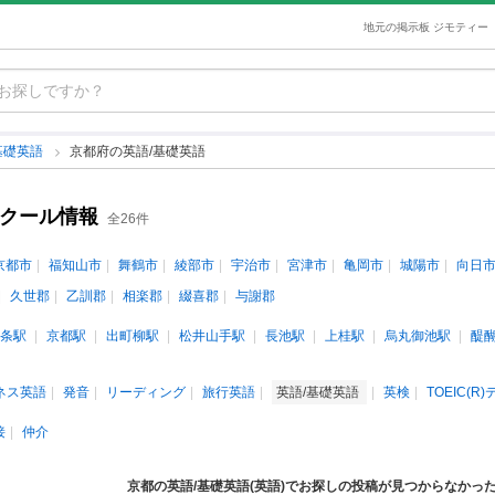
地元の掲示板 ジモティー
基礎英語
京都府の英語/基礎英語
スクール情報
全26件
京都市
福知山市
舞鶴市
綾部市
宇治市
宮津市
亀岡市
城陽市
向日
久世郡
乙訓郡
相楽郡
綴喜郡
与謝郡
条駅
京都駅
出町柳駅
松井山手駅
長池駅
上桂駅
烏丸御池駅
醍
ネス英語
発音
リーディング
旅行英語
英語/基礎英語
英検
TOEIC(R
接
仲介
京都の英語/基礎英語(英語)でお探しの投稿が見つからなかっ