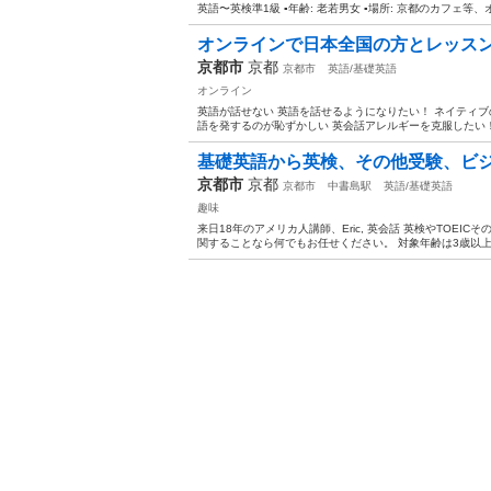
英語〜英検準1級 ▪️年齢: 老若男女 ▪️場所: 京都のカフェ等、オン
オンラインで日本全国の方とレッス
京都市
京都
京都市
英語/基礎英語
オンライン
英語が話せない 英語を話せるようになりたい！ ネイティブ
語を発するのが恥ずかしい 英会話アレルギーを克服したい！ 
基礎英語から英検、その他受験、ビジ
京都市
京都
京都市
中書島駅
英語/基礎英語
趣味
来日18年のアメリカ人講師、Eric, 英会話 英検やTOE
関することなら何でもお任せください。 対象年齢は3歳以上一