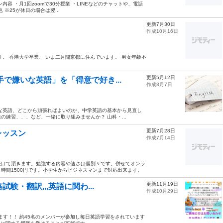
容 ・月1回zoomで30分授業 ・LINEなどのチャットや、電話
 ※25が休日の場合は翌...
更新7月30日
作成10月16日
。 香港大学卒業、 いま二月間京都に住んでいます。 男女年齢不
更新5月12日
で嫌いな英語」を「得意で好き...
作成8月7日
な英語、どこから頑張ればよいのか、中学英語の基本から見直し
練習、、、など、一緒に取り組みませんか？ 山科・...
更新7月28日
レッスン
作成7月14日
受けて頂きます。勉強する内容や速さは個別々です。併せてオンラ
時間1500円です。小学生からビジネスマンまで対応出来ます。
更新11月19日
験・翻訳,,,英語に関わ...
作成10月29日
集します！！ 約45名のメンバーが参加し毎日英語学習をされています