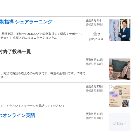
更新2月1日
数制指導 シェアラーニング
作成1月20日
基礎英語、英検やTOEICなどの資格取得まで幅広くサポート。
2
ます！ 生徒とのコミュニケーションを...
お気に入り
受付終了投稿一覧
更新6月11日
作成3月14日
しい方法で英語を教えるのが好きです。毎週の金曜日です。７時で
ださい！
更新9月25日
作成8月28日
加してください！メッセージか電話してください！
更新5月11日
円のオンライン英語
作成5月10日