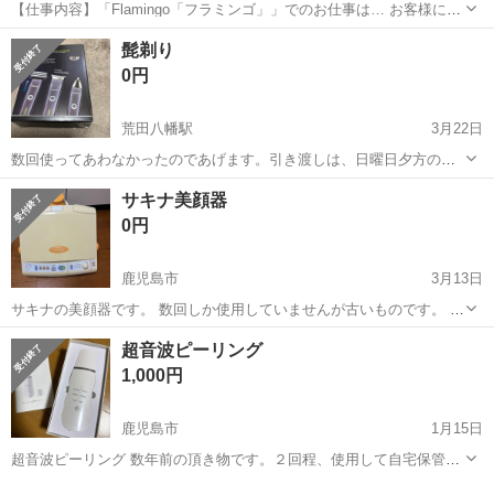
【仕事内容】「Flamingo「フラミンゴ」」でのお仕事は… お客様に美
味しいお酒を作ってご提供 一緒に楽しくお喋り これだけでOK 対面接
アルバイト・パート
髭剃り
客なので、ナイトワークが初めての子でも安心ですよ! 「私にできるか
0円
な…」と心配しなくても大...
荒田八幡駅
3月22日
数回使ってあわなかったのであげます。引き渡しは、日曜日夕方のみ
です。USB充電機はありません。USB充電出来る人のみです。
鹿児島
鹿児島市
荒田八幡駅
美容家電
USB
サキナ美顔器
0円
鹿児島市
3月13日
サキナの美顔器です。 数回しか使用していませんが古いものです。 4
階(エレベーターなし)まで取りに来て下さる方にお譲り致します。
鹿児島
鹿児島市
美容家電
サキナ
超音波ピーリング
1,000円
鹿児島市
1月15日
超音波ピーリング 数年前の頂き物です。２回程、使用して自宅保管し
てました。 取扱説明書、箱あり。 気になる方はメッセージください
鹿児島
鹿児島市
美容家電