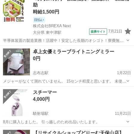
助
さる方は500円引き...
時給1,500円
日払い
株式会社BREXA Next
7月21日
提携サイト
大分県 東中津駅
半導体装置の製造業務！活躍中！安定した長期のオシゴト！寮費無料
★赴任旅費会社負担◎20代～40代の男性活躍中★未経験活躍中！高時
大分
中津市
東中津駅
その他
卓上女優ミラーブライトニングミラー
給1,500円！《大分県中津市》 人気の工場のお仕事 ◇半導体装置内部
0円
のシート製造◇ ＊クリー...
志布志駅
1月22日
メジャーがなくて測れていません。 15センチ程度と思います。 未使用
品の為、電池入れていません。 鹿児島県曽於郡大崎町永吉まで取りに
鹿児島
曽於郡
志布志駅
美容家電
メジャー
スチーマー
来てくださる方限定です。
4,000円
騎射場駅
11月21日
8月に購入しました。 引っ越しのため出品いたします。
鹿児島
鹿児島市
騎射場駅
美容家電
スチーマー
【リサイクルショップどりーむ天保山店】