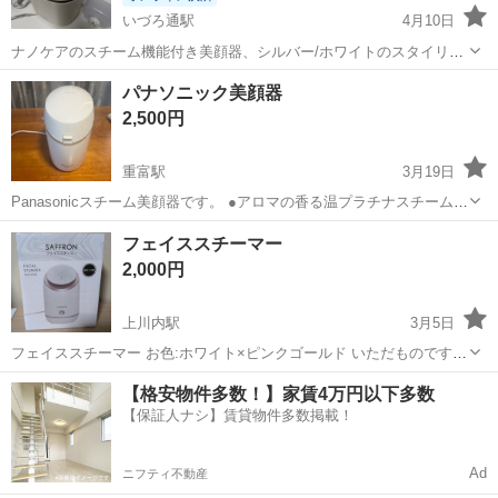
いづろ通駅
4月10日
ナノケアのスチーム機能付き美顔器、シルバー/ホワイトのスタイリッ
シュなデザイン。 - ブランド: Panasonic - モデル名: ナノケア - 色: シ
鹿児島
鹿児島市
いづろ通駅
美容家電
ナノケア
パナソニック美顔器
ルバー/ホワイト - 付属品: 水タンク、スプーン、フィルター -...
2,500円
重富駅
3月19日
Panasonicスチーム美顔器です。 ●アロマの香る温プラチナスチーム＆
冷マイクロミストで至福のエステタイム ●プラチナスチームが肌の奥
鹿児島
姶良市
重富駅
美容家電
美顔器
フェイススチーマー
深く、角質層まで届き、肌にハリと弾力 ●選べる3つの温冷美容プログ
2,000円
ラム(自動コース)付...
上川内駅
3月5日
フェイススチーマー お色:ホワイト×ピンクゴールド いただものですが
使用しないため出品いたします。
鹿児島
薩摩川内市
上川内駅
美容家電
スチーマー
【格安物件多数！】家賃4万円以下多数
【保証人ナシ】賃貸物件多数掲載！
Ad
ニフティ不動産