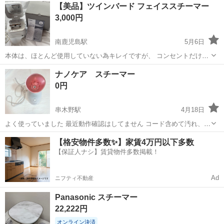
【美品】ツインバード フェイススチーマー
3,000円
南鹿児島駅
5月6日
本体は、ほとんど使用していない為キレイですが、 コンセントだけ、
少し傷があります。 動作確認済みですぐ使えます 。 ※目立つ汚れや
鹿児島
鹿児島市
南鹿児島駅
美容家電
スチーマー
ナノケア スチーマー
傷はありませんが、中古品、自宅保管になるため、ご理解ある方のみ
0円
よろしくお願いします。 細か...
串木野駅
4月18日
よく使っていました 最近動作確認はしてません コード含めて汚れ、状
態はよくないと思いますがまだ使えるはずです。
鹿児島
いちき串木野市
串木野駅
美容家電
ナノケア
【格安物件多数✨】家賃4万円以下多数
【保証人ナシ】賃貸物件多数掲載！
Ad
ニフティ不動産
Panasonic スチーマー
22,222円
オンライン決済