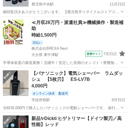
鹿児島中央駅
11月21日
御回覧頂きありがとうございます。 【鹿児島市リサイクルストアスタ
ーズ吉野店】 【中古品】ヤーマン ヴェーダリフトBS for Salon
鹿児島
鹿児島市
鹿児島中央駅
美容家電
ヤーマン
≪月収28万円・派遣社員≫機械操作・製造補
PSM-40の出品です。 自宅でできるプロ感覚のエイジングスパヘッド
助
リフトを...
時給1,500円
日払い
株式会社BREXA Next
7月21日
提携サイト
大分県 東中津駅
半導体装置の製造業務！活躍中！安定した長期のオシゴト！寮費無料
★赴任旅費会社負担◎20代～40代の男性活躍中★未経験活躍中！高時
大分
中津市
東中津駅
その他
【パナソニック】電気シェーバー ラムダッ
給1,500円！《大分県中津市》 人気の工場のお仕事 ◇半導体装置内部
シュ 【5枚刃】 ES-LV7B
のシート製造◇ ＊クリー...
4,000円
オンライン決済
配送可
市役所前駅
8月31日
当時30,000円で購入したパナソニックの電動シェーバーです。 旅行等
で使用するかと思って購入しましたが、コロナ渦で使用機会も殆どな
鹿児島
鹿児島市
市役所前駅
美容家電
シェーバー
新品✨Dickti ヒゲトリマー【ドイツ製刃／高
く数回使ったきり、そのまま保管していました。 そのため殆ど使用し
性能】レッド
ていません。 付属のメンテナ...