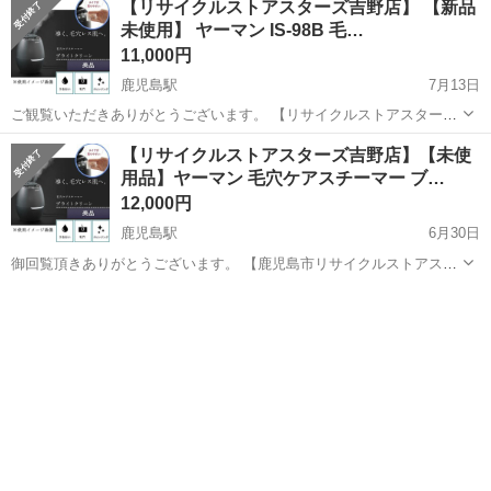
【リサイクルストアスターズ吉野店】 【新品
未使用】 ヤーマン IS-98B 毛…
11,000円
鹿児島駅
7月13日
ご観覧いただきありがとうございます。 【リサイクルストアスターズ
吉野店】 【新品未使用】 ヤーマン IS-98B 毛穴ケアスチーマー ブライ
鹿児島
鹿児島市
鹿児島駅
美容家電
ヤーマン
【リサイクルストアスターズ吉野店】【未使
トクリーン になります。 ★通電確認OK‼ ★動作確認時に、スチーム
用品】ヤーマン 毛穴ケアスチーマー ブ…
を...
12,000円
鹿児島駅
6月30日
御回覧頂きありがとうございます。 【鹿児島市リサイクルストアスタ
ーズ吉野店】 【未使用品】ヤーマン 毛穴ケアスチーマー ブライトク
鹿児島
鹿児島市
鹿児島駅
美容家電
スチーマー
リーン IS‐98B の出品です。 4つのモードで用途に応じたフェイスケア
が 可...