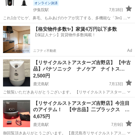
オンライン決済
伊集院駅
7月18日
これ1台でヒゲ、鼻毛、もみあげのケアが完了する、多機能な「3in1 電
動シェーバー」です！ 360度回転式の刃が顔の輪郭にピタッと密着
鹿児島
日置市
伊集院駅
美容家電
【格安物件多数✨】家賃4万円以下多数
し、敏感肌の方でも優しく深剃りが可能です。鼻毛カッターとバリカ
【保証人ナシ】賃貸物件多数掲載！
ンのアタッチメントが付...
Ad
ニフティ不動産
【リサイクルストアスターズ吉野店】 【中古
品】パナソニック ナノケア ナイトス…
2,500円
鹿児島駅
7月13日
ご観覧いただきありがとうございます。 【リサイクルストアスターズ
吉野店】 【中古品】パナソニック ナノケア ナイトスチーマー EH -
鹿児島
鹿児島市
鹿児島駅
美容家電
ナノケア
【リサイクルストアスターズ吉野店】今注目
SA46 白色 になります。 給水タンクに水を入れ、カートリッジにア
のアイテム！ 【中古品】二プラックス …
ロマオイル...
4,675円
鹿児島駅
7月9日
御回覧頂きありがとうございます。 【鹿児島市リサイクルストアスタ