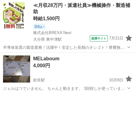
≪月収28万円・派遣社員≫機械操作・製造補
助
時給1,500円
日払い
株式会社BREXA Next
7月21日
提携サイト
大分県 東中津駅
半導体装置の製造業務！活躍中！安定した長期のオシゴト！寮費無料
★赴任旅費会社負担◎20代～40代の男性活躍中★未経験活躍中！高時
大分
中津市
東中津駅
その他
MELaboum
給1,500円！《大分県中津市》 人気の工場のお仕事 ◇半導体装置内部
4,000円
のシート製造◇ ＊クリー...
姶良駅
10月8日
ジェルはつていません。 ちゃんと動きます。 3回程しか使っていませ
ん美品です
鹿児島
姶良市
姶良駅
美容家電
ジェル