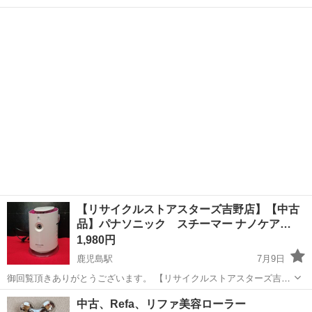
ーズ吉野店】 【中古品】二プラックス アイリラックス アイマッサ
鹿児島
鹿児島市
鹿児島駅
美容家電
温熱
ージャー 黒色 の出品です。 エアー、温熱、エアーと温熱の３つのモ
ードから選んで ...
【リサイクルストアスターズ吉野店】【中古
品】パナソニック スチーマー ナノケア…
1,980円
鹿児島駅
7月9日
御回覧頂きありがとうございます。 【リサイクルストアスターズ吉野
店】 【中古品】パナソニック スチーマー ナノケア EH-SA60 の出
鹿児島
鹿児島市
鹿児島駅
美容家電
スチーマー
中古、Refa、リファ美容ローラー
品です。 寝ながらエステと集中エステがこれ1台で行えるシンプルな