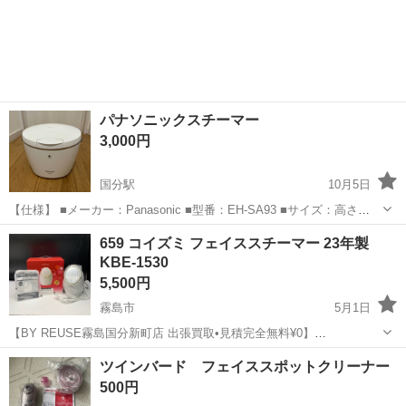
パナソニックスチーマー
3,000円
国分駅
10月5日
【仕様】 ■メーカー：Panasonic ■型番：EH-SA93 ■サイズ：高さ
20.5×幅25.1×奥行18.4cm ■本体質量:約2.2kg(電源コードは約70g) ■ス
鹿児島
霧島市
国分駅
美容家電
スチーム
659 コイズミ フェイススチーマー 23年製
チーム温度:約40℃(室温30℃の場合、ノズルガー...
KBE-1530
5,500円
霧島市
5月1日
【BY REUSE霧島国分新町店 出張買取•見積完全無料¥0】
✨✨✨✨✨✨✨✨✨✨✨✨✨✨✨✨✨✨✨ メーカー コイズミ 商品名
鹿児島
霧島市
美容家電
コイズミ
ツインバード フェイススポットクリーナー
659 コイズミ フェイススチーマー 23年製 KBE-1530 ✨✨✨✨✨✨✨✨...
500円