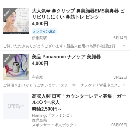
大人気❤️ 鼻クリップ 鼻美顔器EMS美鼻器 ビ
リビリしにくい 鼻筋トレ ピンク
4,000円
オンライン決済
伊集院駅
6月14日
ご覧いただきありがとうございます♪ 新品未使用の為動作確認は行っ
ておりません。 【EMS微電流で、鼻まわりスッキリ印象へ】 小鼻の
鹿児島
日置市
伊集院駅
美容家電
美顔器
美品 Panasonic ナノケア 美顔器
広がりや、ぼんやりした鼻筋が気になる方に。EMS微電流が心地よく
4,000円
アプローチし、引き締ま...
宇宿駅
3月22日
ご覧頂きありがとうございます。 スチーマー ナノケア / W温冷エステ
肌の仕上がりが選べる、本格エステ。 なりたい肌に合わせて選べる、
鹿児島
鹿児島市
宇宿駅
美容家電
ナノケア
高収入/即日可「カウンターレディ募集」ガー
5つの自動温冷コース。 肌のゆらぎ★1を感じる時に、うるおいのバリ
ルズバー求人
アを高める「バ...
時給2,500円～
Flamingo「フラミンゴ」
鹿児島県
スポンサー：求人ボックス
08月06日