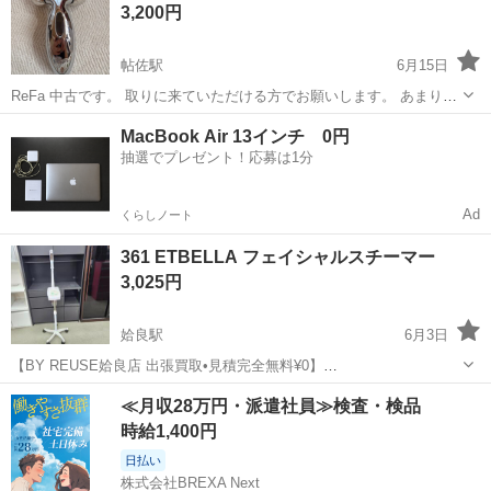
3,200円
スチーマーで...
帖佐駅
6月15日
ReFa 中古です。 取りに来ていただける方でお願いします。 あまり使
用してしていません。
鹿児島
姶良市
帖佐駅
美容家電
Refa
MacBook Air 13インチ 0円
抽選でプレゼント！応募は1分
Ad
くらしノート
361 ETBELLA フェイシャルスチーマー
3,025円
姶良駅
6月3日
【BY REUSE姶良店 出張買取•見積完全無料¥0】
✨✨✨✨✨✨✨✨✨✨✨✨✨✨✨✨✨✨✨ メーカー ETBELLA 商品
鹿児島
姶良市
姶良駅
美容家電
≪月収28万円・派遣社員≫検査・検品
名 ETBELLA フェイシャルスチーマー
時給1,400円
✨✨✨✨✨✨✨✨✨✨✨✨✨✨✨✨✨✨✨...
日払い
株式会社BREXA Next