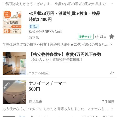
ご覧頂きありがとうございます。 小鼻やお肌の黒ずみ毛穴の奥までパ
ワフル吸引。清潔水洗いOK！ 単三電池1本使用。 動作確認済みです。
鹿児島
鹿児島市
鹿児島駅
美容家電
近辺
≪月収28万円・派遣社員≫検査・検品
あまり使用していません。 本体に傷などありません。 洗える部分は洗
時給1,400円
い、アルコール消毒済...
日払い
株式会社BREXA Next
7月21日
提携サイト
熊本県
半導体製造装置の組立や検査！未経験活躍中★20代～30代の男女活躍
中★ワンルーム寮完備！赴任旅費会社負担！マイカー通勤OK！無料駐
熊本
その他
【格安物件多数✨】家賃4万円以下多数
車場あり！正社員登用あり！《熊本県菊池郡大津町》 人気の工場のお
【保証人ナシ】賃貸物件多数掲載！
仕事 ◇半導体製造装置の組立...
Ad
ニフティ不動産
ナノイースチーマー
500円
鹿児島市
7月19日
もう使わなくなったので。ちゃんと電源も入りました。スチームもき
ちんと出ることを確認しました。 使ってみたい方いませんか？
鹿児島
鹿児島市
美容家電