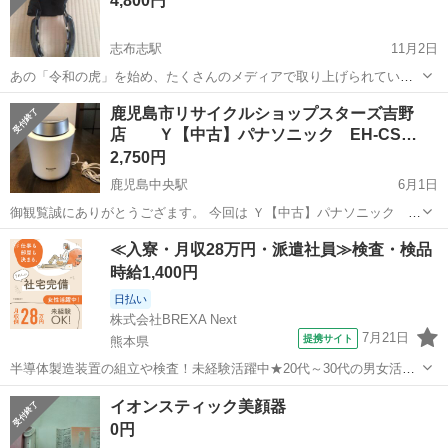
4,800円
容機器で使用する化粧品も全...
志布志駅
11月2日
あの「令和の虎」を始め、たくさんのメディアで取り上げられてい
る、ゾーガンキン美顔器です。購入しましたが、自分には合わず、欲
鹿児島
肝属郡
志布志駅
美容家電
美顔器
鹿児島市リサイクルショップスターズ吉野
しい方にお譲りします。正直、2回しか使用していません。楽天市場
店 Ｙ【中古】パナソニック EH-CS…
12000円相当を60%ダウンでお譲りし...
2,750円
鹿児島中央駅
6月1日
御観覧誠にありがとうござます。 今回は Ｙ【中古】パナソニック
EH-CSA97 ナノケア フェイススチーマー の出品になります。 ナ
鹿児島
鹿児島市
鹿児島中央駅
美容家電
≪入寮・月収28万円・派遣社員≫検査・検品
ノサイズの蒸気で顔のお肌を整えるフェイススチーマーです。 サイズ
フェイススチーマー
時給1,400円
（...
日払い
株式会社BREXA Next
7月21日
提携サイト
熊本県
半導体製造装置の組立や検査！未経験活躍中★20代～30代の男女活躍
中★ワンルーム寮完備！赴任旅費会社負担！マイカー通勤OK！無料駐
熊本
その他
イオンスティック美顔器
車場あり！正社員登用あり！《熊本県菊池郡大津町》 人気の工場のお
0円
仕事 ◇半導体製造装置の組立...