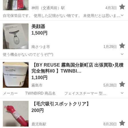
神田（交通局前）駅
4月3日
自宅保管品です。 使用した記憶がない物です。 未使用だとは思います
があくまで中古品としてご理解ください。
鹿児島
鹿児島市
神田（交通局前）駅
美容家電
美顔器
ツインバード
1,500円
南さつま市
1月29日
使う機会がないのでどうぞ(^^)
鹿児島
南さつま市
美容家電
美顔器
【BY REUSE 霧島国分新町店 出張買取•見積
完全無料¥0 】TWINBI…
1,100円
霧島市
5月28日
メーカー TWINBIRD 商品名 フェイススチーマー 型
式 SH-2785 ※注意事項 1、店頭と同時販売の為、掲載物の販
鹿児島
霧島市
美容家電
スチーマー
【毛穴吸引スポットクリア】
売・売約に関しましてタイムラグがありますのでご了承お願いいたし
200円
ます。 2、店頭...
鹿児島駅
8月20日