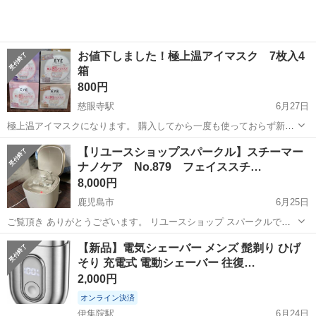
お値下しました！極上温アイマスク 7枚入4
箱
800円
慈眼寺駅
6月27日
極上温アイマスクになります。 購入してから一度も使っておらず新
品、未使用です。 7枚入×4箱 全部で28枚になります。 『香り』 ジャ
鹿児島
鹿児島市
慈眼寺駅
美容家電
ホワイトムスク
【リユースショップスパークル】スチーマー
スミンムスクの香り ブロッサムウッドムスクの香り ホワイトムスクの
ナノケア No.879 フェイススチ…
香り ラベンダーの香り...
8,000円
鹿児島市
6月25日
ご覧頂き ありがとうございます。 リユースショップ スパークルで
す。 スチーマー ナノケア フェイススチーマー EH-SA0B パナソ
鹿児島
鹿児島市
美容家電
スチーマー
【新品】電気シェーバー メンズ 髭剃り ひげ
ニック Panasonic 2021年製 入荷しました!! 商品説...
そり 充電式 電動シェーバー 往復…
2,000円
オンライン決済
伊集院駅
6月24日