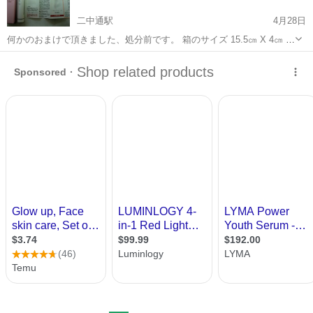
二中通駅
4月28日
何かのおまけで頂きました、処分前です。 箱のサイズ 15.5㎝ X 4㎝ X
3.5㎝（この中に入るサイズです） お引き取りできる日時を２～３お知
鹿児島
鹿児島市
二中通駅
美容家電
美顔器
らせ下さい（当方の都合に合わせます、は無駄な時間が多いので受け
付けません）...