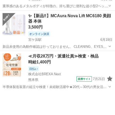
重厚感のあるメタルボディが特徴の、持ち運びに便利な超小型2ヘッド
回転式電動メンズシェーバーです。 ポケットに収まるコンパクトサイ
鹿児島
日置市
伊集院駅
美容家電
✨【新品‼️】MCAura Nova Lift MC6180 美顔
ズながら、強力な高速モーターを内蔵しており、毎日の髭剃りを快適
器 本体
にサポート。肌に優しい構造で敏感肌...
3,500円
オンライン決済
宮ケ浜駅
6月19日
新品未使用の為動作確認は行っておりません。 CLEANING、EYES、
RF、COOL、DAILY、WEEKLYの6つのモードを搭載し、強・中・弱の
鹿児島
鹿屋市
宮ケ浜駅
美容家電
≪月収28万円・派遣社員≫検査・検品
3段階調整が可能な多機能フェイシャルケア美顔器です。 - ブランド:...
時給1,400円
日払い
株式会社BREXA Next
7月21日
提携サイト
熊本県
半導体製造装置の組立や検査！未経験活躍中★20代～30代の男女活躍
中★ワンルーム寮完備！赴任旅費会社負担！マイカー通勤OK！無料駐
熊本
その他
車場あり！正社員登用あり！《熊本県菊池郡大津町》 人気の工場のお
仕事 ◇半導体製造装置の組立...