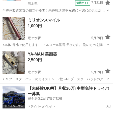
7月21日
提携サイト
熊本県
半導体製造装置の組立や検査！未経験活躍中★20代～30代の男女活躍
中★ワンルーム寮完備！赴任旅費会社負担！マイカー通勤OK！無料駐
熊本
その他
ミリオンスマイル
車場あり！正社員登用あり！《熊本県菊池郡大津町》 人気の工場のお
1,000円
仕事 ◇半導体製造装置の組立...
竜ケ水駅
5月29日
⭐︎本体 電池で使用します。 アルコール消毒済みです。 別のものを購入
したので、譲ります。
鹿児島
鹿児島市
竜ケ水駅
美容家電
YA-MAN 美顔器
2,500円
竜ケ水駅
5月29日
⭐︎RFブースターパッドのモイスチャー7枚 ⭐︎RFブースターパッドのクリ
ーン14枚 ⭐︎本体 ⭐︎充電アダプター 他のものを購入したので、譲りま
鹿児島
鹿児島市
竜ケ水駅
美容家電
【未経験OK🚚】月収30万↑中型免許ドライバ
す。 全てアルコール消毒済みです。
ー募集
完全週休2日で安定転職
Ad
ドライバーダイレクト