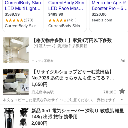
【格安物件多数！】家賃4万円以下多数
【保証人ナシ】賃貸物件多数掲載！
Ad
ニフティ不動産
【リサイクルショップどりーむ荒田店】
No.7928 あのまっちゃんも使ってる？…
1,650円
鹿児島中央駅
7月18日
本文をコピーした悪質な詐欺サイトにご注意ください。 弊社はサイト
内でのクレジット決済や銀行振り込みを致しておりません。 リサイク
鹿児島
鹿児島市
鹿児島中央駅
美容家電
商品
新品 3in1 電気シェーバー 深剃り 敏感肌 軽量
ルショップどりーむ掲載商品を ご覧下さいまして誠にありがとうござ
148g 出張 旅行 携帯用
います。 どりー...
2,000円