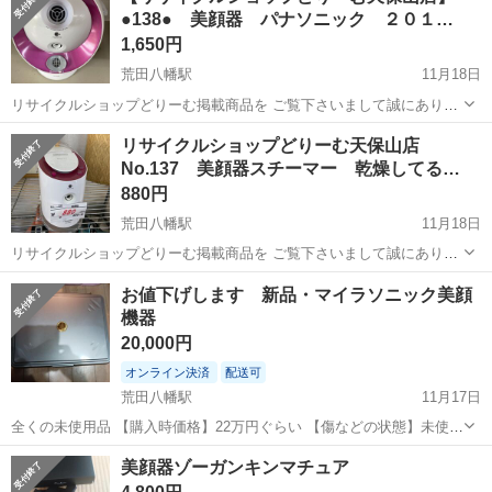
●138● 美顔器 パナソニック ２０１…
1,650円
荒田八幡駅
11月18日
リサイクルショップどりーむ掲載商品を ご覧下さいまして誠にありが
とうございます。 どりーむ全店舗の掲載中の商品に関しまして ジモテ
鹿児島
鹿児島市
荒田八幡駅
美容家電
商品
リサイクルショップどりーむ天保山店
ィー安心決済の対応は行っておりません。 あくまで宣伝としての掲載
No.137 美顔器スチーマー 乾燥してる…
となります。 購...
880円
荒田八幡駅
11月18日
リサイクルショップどりーむ掲載商品を ご覧下さいまして誠にありが
とうございます。 どりーむ全店舗の掲載中の商品に関しまして ジモテ
鹿児島
鹿児島市
荒田八幡駅
美容家電
商品
お値下げします 新品・マイラソニック美顔
ィー安心決済の対応は行っておりません。 あくまで宣伝としての掲載
機器
となります。 購...
20,000円
オンライン決済
配送可
荒田八幡駅
11月17日
全くの未使用品 【購入時価格】22万円ぐらい 【傷などの状態】未使用
で段ボールの箱の中に入っていたままの為 傷は全くありません。 【ア
鹿児島
鹿児島市
荒田八幡駅
美容家電
マイラソニック
美顔器ゾーガンキンマチュア
ピールポイント】状態はとても最良です。永久的に使用できます。 美