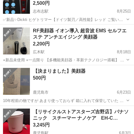
2,500円
志布志駅
8月25日
✅新品✨Dickti ヒゲトリマー【ドイツ製刃／高性能】レッド ご覧いた
だきありがとうございます✨ こちらはDickti製・高性能ヒゲトリマーで
鹿児島
鹿屋市
志布志駅
美容家電
ヒゲトリマー
RF美顔器 イオン導入 超音波 EMS セルフエ
す。 ✅新品・未使用品 ✅早い者勝ちです✨ ✅おすすめポイント ✅ ド
ステ アンチエイジング 美顔器
イツ...
2,200円
広木駅
8月18日
⭐︎新品未使用 ⭐︎一点限り 【多機能美顔器・革新テクノロジー搭載】 低
中高周波、RF機能、EMS微電流などの革新的なテクノロジーを搭載し
鹿児島
鹿児島市
広木駅
美容家電
EMS
【決まりました】美顔器
て、緋/赤/オレンジ色/青色LEDを組み合わせて、目元ケア、浸透/導
500円
入、RF、たる...
鹿児島市
6月23日
10年程前の物ですが あまり使っておらず 箱に入れて保管していた の
で割と綺麗です！ 箱はありますが、説明書は ありません💦
鹿児島
鹿児島市
美容家電
美顔器
【リサイクルストアスターズ吉野店】パナソ
ニック スチーマー ナノケア EH-C…
3,245円
鹿児島駅
6月3日