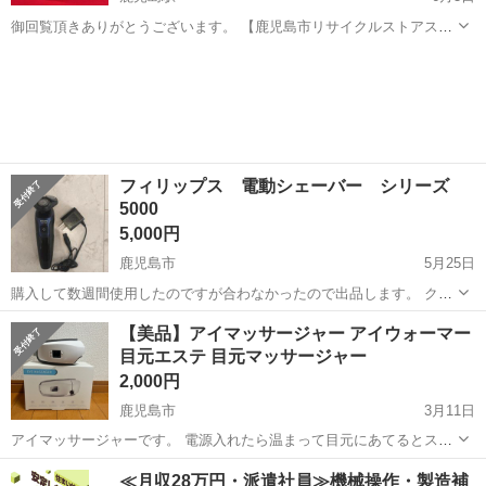
御回覧頂きありがとうございます。 【鹿児島市リサイクルストアスタ
ーズ吉野店】 パナソニック スチーマー ナノケア EH-CSA98の出品
鹿児島
鹿児島市
鹿児島駅
美容家電
ナノケア
です。 お肌の仕上がりを５種類の自動温冷コースで選べるフェイスス
チーマーです。...
フィリップス 電動シェーバー シリーズ
5000
5,000円
鹿児島市
5月25日
購入して数週間使用したのですが合わなかったので出品します。 クリ
ーニングの上お渡しいたします。
鹿児島
鹿児島市
美容家電
フィリップス
【美品】アイマッサージャー アイウォーマー
目元エステ 目元マッサージャー
2,000円
鹿児島市
3月11日
アイマッサージャーです。 電源入れたら温まって目元にあてるとスッ
キリします。 Bluetooth対応で、接続すると音楽流せます。 数回使用
鹿児島
鹿児島市
美容家電
Bluetooth
≪月収28万円・派遣社員≫機械操作・製造補
した程度で美品です。 【他で出品してるものとまとめて引き取って下