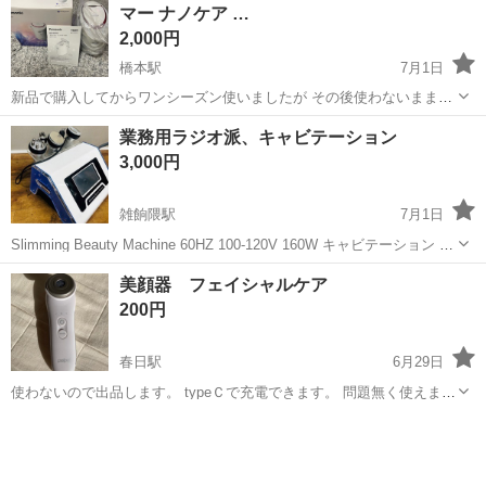
マー ナノケア …
ラー #美顔器
2,000円
橋本駅
7月1日
新品で購入してからワンシーズン使いましたが その後使わないまま箱
の中にしまってありました。 もう使う機会がなさそうなので出品しま
福岡
福岡市
橋本駅
美容家電
スチーム
業務用ラジオ派、キャビテーション
す。 商品スペック その他 電源方式：交流式 スチーム温度：約40℃
3,000円
（ノズルガード先端から約2...
雑餉隈駅
7月1日
Slimming Beauty Machine 60HZ 100-120V 160W キャビテーション ラ
ジオ波（フェイス．ボディ） BIO バキュームラジオ波 ボディ用の
福岡
福岡市
雑餉隈駅
美容家電
キャビテーション
美顔器 フェイシャルケア
ラジオ波とキャビテーションは調子が悪い為...
200円
春日駅
6月29日
使わないので出品します。 typeＣで充電できます。 問題無く使えま
す。
福岡
春日市
春日駅
美容家電
フェイシャル