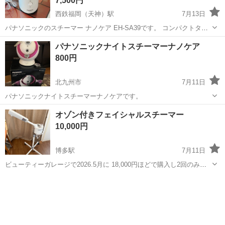
7,500円
西鉄福岡（天神）駅
7月13日
パナソニックのスチーマー ナノケア EH-SA39です。 コンパクトタイ
プで、手軽に肌の保湿ケアやディープクレンジングができます。 主な
福岡
福岡市
西鉄福岡（天神）駅
美容家電
スチーム
パナソニックナイトスチーマーナノケア
特徴 ナノサイズのスチーム：肉眼では見えないナノサイズのスチーム
800円
が角質層まで浸透し、...
北九州市
7月11日
パナソニックナイトスチーマーナノケアです。
福岡
北九州市
美容家電
オゾン付きフェイシャルスチーマー
10,000円
博多駅
7月11日
ビューティーガレージで2026.5月に 18,000円ほどで購入し2回のみ使
用しました。 使用頻度が少なく荷物整理の為使用頂ける方に譲りたい
福岡
福岡市
博多駅
美容家電
です。