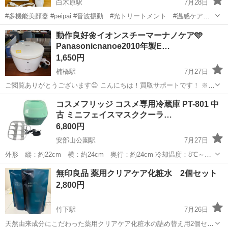
白木原駅
7月28日
#多機能美顔器 #peipai #音波振動 #光トリートメント #温感ケア #
イオン導出 #イオン導入 SNSで高評価だった 多機能美顔器です 数年
福岡
大野城市
白木原駅
美容家電
イオン
動作良好🌼イオンスチーマーナノケア🩵
前に購入しました 使用は数ヶ月だったと思います (美容クリニックに
Panasonicnanoe2010年製E…
通い始...
1,650円
楠橋駅
7月27日
ご閲覧ありがとうございます😊 こんにちは！買取サポートです！ ※プ
ロフィールは必ずご一読下さいませ。 メーカー : Panasonic 製造年製
福岡
北九州市
楠橋駅
美容家電
コスメフリッジ コスメ専用冷蔵庫 PT-801 中
: 2010年製 型番 : EH-SA91 色 : ホワイト ...
古 ミニフェイスマスククーラ…
イオンスチーマーナノケア
6,800円
安部山公園駅
7月27日
外形 縦：約22cm 横：約24cm 奥行：約24cm 冷却温度：8℃～
14℃ 通電、動作確認済み こちらお商品は店頭引き取り限定です。 記
福岡
北九州市
安部山公園駅
美容家電
無印良品 薬用クリアケア化粧水 2個セット
載の店舗にお引き取りに来られる方のみご連絡お願い致します。 ...
2,800円
竹下駅
7月26日
天然由来成分にこだわった薬用クリアケア化粧水の詰め替え用2個セッ