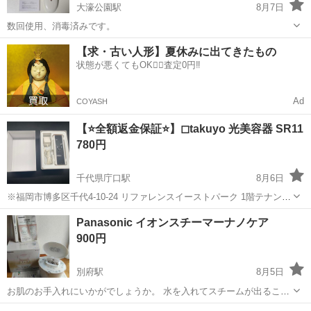
大濠公園駅
8月7日
数回使用、消毒済みです。
福岡
福岡市
大濠公園駅
美容家電
美顔器
【求・古い人形】夏休みに出てきたもの
状態が悪くてもOK🙆‍♀️査定0円‼️
Ad
COYASH
【⭐️全額返金保証⭐️】◻︎takuyo 光美容器 SR11
780円
千代県庁口駅
8月6日
※福岡市博多区千代4-10-24 リファレンスイーストパーク 1階テナント
での受け渡しになります。 配達ご希望の方は要相談できます！ 【メ
福岡
福岡市
千代県庁口駅
美容家電
商品
Panasonic イオンスチーマーナノケア
ーカー名/商品名/型番】 【⭐️全額返金保証⭐️】◻︎takuyo 光...
900円
別府駅
8月5日
お肌のお手入れにいかがでしょうか。 水を入れてスチームが出ること
を確認しております。 取りに来ていただける方、 よろしくお願いいた
福岡
福岡市
別府駅
美容家電