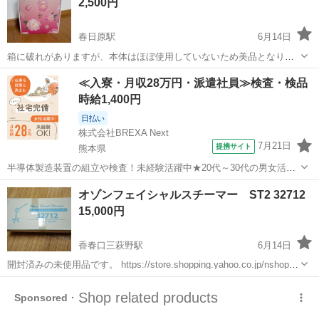
2,500円
とハリ感 ・毛先ケアモードで、...
春日原駅
6月14日
箱に破れがありますが、本体はほぼ使用していないため美品となりま
す！目元ケア商品を探されている方是非この機会にご検討下さい！
福岡
大野城市
春日原駅
美容家電
KRX
≪入寮・月収28万円・派遣社員≫検査・検品
時給1,400円
日払い
株式会社BREXA Next
7月21日
提携サイト
熊本県
半導体製造装置の組立や検査！未経験活躍中★20代～30代の男女活躍
中★ワンルーム寮完備！赴任旅費会社負担！マイカー通勤OK！無料駐
熊本
その他
オゾンフェイシャルスチーマー ST2 32712
車場あり！正社員登用あり！《熊本県菊池郡大津町》 人気の工場のお
15,000円
仕事 ◇半導体製造装置の組立...
香春口三萩野駅
6月14日
開封済みの未使用品です。 https://store.shopping.yahoo.co.jp/nshop-
y/32712.html こちらは業者ではありません。返品やクレーム等は受付
福岡
北九州市
香春口三萩野駅
美容家電
業者
出来ません。 また、日中は連絡つきま...