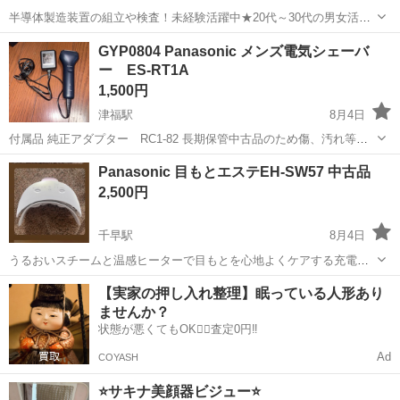
半導体製造装置の組立や検査！未経験活躍中★20代～30代の男女活躍
中★ワンルーム寮完備！赴任旅費会社負担！マイカー通勤OK！無料駐
熊本
その他
GYP0804 Panasonic メンズ電気シェーバ
車場あり！正社員登用あり！《熊本県菊池郡大津町》 人気の工場のお
ー ES-RT1A
仕事 ◇半導体製造装置の組立...
1,500円
津福駅
8月4日
付属品 純正アダプター RC1-82 長期保管中古品のため傷、汚れ等あ
りますが使用には問題ありません。シェーバー通電、アダプター充電
福岡
久留米市
津福駅
美容家電
Panasonic 目もとエステEH-SW57 中古品
確認済み。 まだまだ使用できます 1対面での取引可。中古品がほとん
2,500円
どですので傷、汚れは...
千早駅
8月4日
うるおいスチームと温感ヒーターで目もとを心地よくケアする充電式
の美容器です。 うるおいスチーム＆温感ヒーター: 給水プレートを濡
福岡
福岡市
千早駅
美容家電
【実家の押し入れ整理】眠っている人形あり
らしてセットすることでスチームが発生し、目もとをしっとり保湿し
ませんか？
ながら温めます。 選べる2つ...
状態が悪くてもOK🙆‍♀️査定0円‼️
Ad
COYASH
⭐️サキナ美顔器ビジュー⭐️