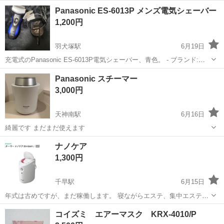
多少の誤差はご了承ください。 自宅保管であり中古品です。 ※神経質
福岡
糟屋郡
美容家電
美顔器
Panasonic ES-6013P メンズ電気シェーバー
の方には中古品はおすすめしません。 ■ ご不明な点、気になる点は
1,200円
【必ず】コメ...
羽犬塚駅
6月19日
充電式のPanasonic ES-6013P電気シェーバー、青色。 - ブランド:
Panasonic - モデル: ES-6013P - 電源: 充電式 - 色: 青 - 付属品: 充電器
福岡
八女市
羽犬塚駅
美容家電
シェーバー
Panasonic スチーマー
カバー一部が割れてますが 使...
3,000円
天神南駅
6月16日
綺麗です まだまだ使えます
福岡
福岡市
天神南駅
美容家電
ナノケア
1,300円
千早駅
6月15日
年式は古めですが、まだ稼働します。 寝ながらエステ、集中エステ
も、これひとつ。 ・｢ナノイー｣で肌のうるおいをキープし、キメの整
福岡
福岡市
千早駅
美容家電
ナノケア
コイズミ エアーマスク KRX-4010/P
った肌、ツヤのある髪へ。 ・ナノサイズのスチームで、肌にうるおい