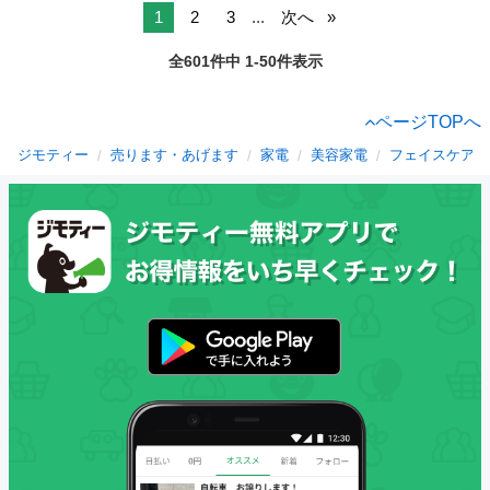
1
2
3
...
次へ
全601件中 1-50件表示
ページTOPへ
ジモティー
売ります・あげます
家電
美容家電
フェイスケア