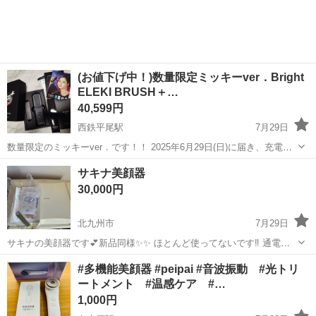
(お値下げ中！)数量限定ミッキーver．Bright
ELEKI BRUSH＋…
40,599円
西鉄平尾駅
7月29日
数量限定のミッキーver．です！！ 2025年6月29日(日)に届き、充電を
して1度(数分間)使用しました。 EMS初心者の私にはあまり使いこなせ
福岡
福岡市
西鉄平尾駅
美容家電
ミッキー
サキナ美顔器
そうに無いので 綺麗なうちに活用していただける方にお譲りできれば
30,000円
と思います。...
北九州市
7月29日
サキナの美顔器です💕新品同様✨✨ ほとんど使ってないです‼️ 通電確
認してます👍✨ 台とキャスター付きです お近くでしたら配達可能✨👍
福岡
北九州市
美容家電
サキナ
#多機能美顔器 #peipai #音波振動 #光トリ
です
ートメント #温感ケア #…
1,000円