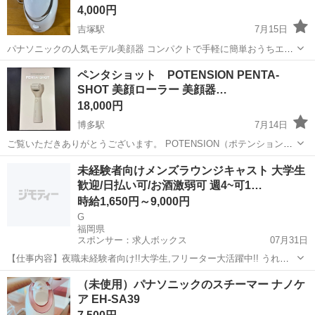
4,000円
吉塚駅
7月15日
パナソニックの人気モデル美顔器 コンパクトで手軽に簡単おうちエス
テが楽しめる、フェイススチーマーナノケアです♪ 型番:EH-SA3B-
福岡
福岡市
吉塚駅
美容家電
スチーム
ペンタショット POTENSION PENTA-
N（ゴールド調） ■電源方式：交流式 ■スチーム・ミストの種類：ナノ
SHOT 美顔ローラー 美顔器…
サイズの温スチーム...
18,000円
博多駅
7月14日
ご覧いただきありがとうございます。 POTENSION（ポテンション）
PENTA-SHOT 美顔ローラーになります。 １回使用しましたが、ピリ
福岡
福岡市
博多駅
美容家電
ローラー
未経験者向けメンズラウンジキャスト 大学生
ピリ感が合わず手放すことにしました。 【商品内容】 ・PENTA-
歓迎/日払い可/お酒激弱可 週4~可1…
SHOT 本...
時給1,650円～9,000円
G
福岡県
スポンサー：求人ボックス
07月31日
【仕事内容】夜職未経験者向け!!大学生,フリーター大活躍中!! うれし
い給料手渡し 『汗かきたくない!立ち仕事,歩き回り続けるの嫌だ! でも
アルバイト・パート
（未使用）パナソニックのスチーマー ナノケ
接客業したい!室内で楽しく安定収入得つつ, 昼職より素早くがっつり
ア EH-SA39
稼ぎたい』 →こう思う方...