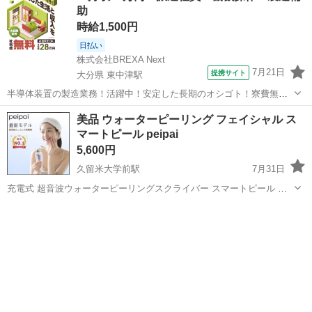
助
時給1,500円
日払い
株式会社BREXA Next
7月21日
提携サイト
大分県 東中津駅
半導体装置の製造業務！活躍中！安定した長期のオシゴト！寮費無料
★赴任旅費会社負担◎20代～40代の男性活躍中★未経験活躍中！高時
大分
中津市
東中津駅
その他
美品 ウォーターピーリング フェイシャル ス
給1,500円！《大分県中津市》 人気の工場のお仕事 ◇半導体装置内部
マートピール peipai
のシート製造◇ ＊クリー...
5,600円
久留米大学前駅
7月31日
充電式 超音波ウォーターピーリングスクライバー スマートピール 美
顔器種類：超音波美顔器 家庭用/業務用：家庭用 部位：顔 電源：充電
福岡
久留米市
久留米大学前駅
美容家電
EMS
式 色：ホワイト系 新品で購入し2回ほど使用しましたが その後使用し
ないため出品します ...