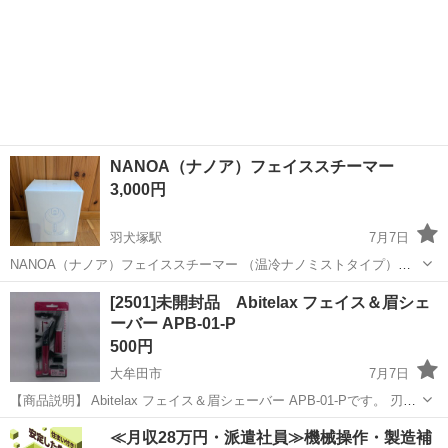
NANOA（ナノア）フェイススチーマー
3,000円
羽犬塚駅
7月7日
NANOA（ナノア）フェイススチーマー （温冷ナノミストタイプ）
NANOA フェイススチーマー ナノミスト 美顔器 動作確認済み 元箱付
福岡
八女市
羽犬塚駅
美容家電
[2501]未開封品 Abitelax フェイス＆眉シェ
き 使用感少なく、比較的きれいな状態です(たぶん新品) ナノミストで
ーバー APB-01-P
保湿・毛穴ケア...
500円
大牟田市
7月7日
【商品説明】 Abitelax フェイス＆眉シェーバー APB-01-Pです。 刃の
角度調節が可能で、2mmと4mmの長さ調整用コームが付属した乾電池
福岡
大牟田市
美容家電
≪月収28万円・派遣社員≫機械操作・製造補
式のフェイス＆眉シェーバーです。 - ブランド: Abite...