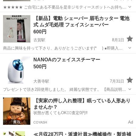
★★★★★ ご自宅にある不要品を是非ジモティースポットへお持ち込
みしませんか？ 家電、趣味・スポーツ・レジャー用品、こども用品、
福岡
宗像市
美容家電
スポット
【新品】電動 シェーバー 眉毛カッター 電池
衣料服飾品、生活雑貨、家具、本、CD・DVDなどが無料でまとめて持
式 ムダ毛処理 フェイスシェーバー
ち込めます！ ※詳細はこ...
600円
古賀駅
8月1日
商品に興味を持って下さり、ありがとうございます(*_ _) ●即購入
OK！おまとめ購入大歓迎！お値下げ可能！お気軽にお問い合わせくだ
福岡
古賀市
古賀駅
美容家電
NANOAのフェイススチーマー
さい(^^)/ ●購入は早い者勝ち、他のサイトにも出品中！ ●イメージ画像
500円
ですので、実...
大善寺駅
7月31日
プレゼントで頂き2回使用しました。 綺麗な状態です。 【商品説明】
NANOAのフェイススチーマー ⚫︎コンパクトながらしっかりとしたスチ
福岡
久留米市
大善寺駅
美容家電
【実家の押し入れ整理】眠っている人形あり
ーム量で、乾燥対策やスキンケア前の保湿ケアにもおすすめです。 ⚫︎
ませんか？
ナ...
状態が悪くてもOK🙆‍♀️査定0円‼️
Ad
COYASH
≪月収28万円・派遣社員≫機械操作・製造補