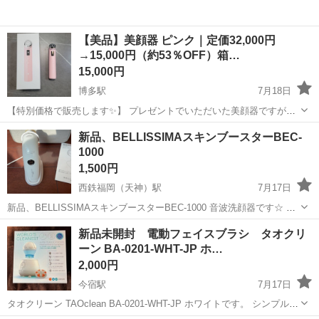
【美品】美顔器 ピンク｜定価32,000円
→15,000円（約53％OFF）箱…
15,000円
博多駅
7月18日
【特別価格で販売します✨】 プレゼントでいただいた美顔器ですが、
ほとんど使用する機会がなかったため出品いたします。 定価32,000円
福岡
福岡市
博多駅
美容家電
美顔器
新品、BELLISSIMAスキンブースターBEC-
の商品を、約53％OFFの15,000円でお譲りします。
1000
─────────────...
1,500円
西鉄福岡（天神）駅
7月17日
新品、BELLISSIMAスキンブースターBEC-1000 音波洗顔器です☆ 未
使用です！ BELLISSIMA 【サイズ】本体＋ブラシ：(約)幅11.3×奥
福岡
福岡市
西鉄福岡（天神）駅
美容家電
ブラシ
新品未開封 電動フェイスブラシ タオクリ
行き5.2×高さ13.5cm 本体＋充電台：(約)幅11...
ーン BA-0201-WHT-JP ホ…
2,000円
今宿駅
7月17日
タオクリーン TAOclean BA-0201-WHT-JP ホワイトです。 シンプルな
見た目で、洗面台に置いていても邪魔になりません。 洗顔後にドック