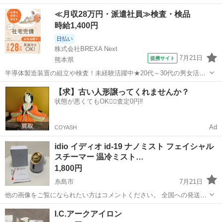
トです。 - ブランド: 無印良品 - 商品名: 薬用クリアケア化粧水 - 内容
福岡
福岡市
竹下駅
美容家電
≪月収28万円・派遣社員≫検査・検品
量: 270mL - タイプ: 詰替用 - 有効成分: グリチルリチン酸2K ...
時給1,400円
日払い
株式会社BREXA Next
7月21日
提携サイト
熊本県
半導体製造装置の組立や検査！未経験活躍中★20代～30代の男女活躍
中★ワンルーム寮完備！赴任旅費会社負担！マイカー通勤OK！無料駐
熊本
その他
【求】古い人形譲ってくれませんか？
車場あり！正社員登用あり！《熊本県菊池郡大津町》 人気の工場のお
状態が悪くてもOK🙆‍♀️査定0円‼️
仕事 ◇半導体製造装置の組立...
Ad
COYASH
idio イディオ id-19 ナノミスト フェイシャル
スチーマー 温冷ミスト…
1,800円
糸島市
7月21日
他の画像をご覧になられたい方はコメントください。 全国への発送も
できるのでお問い合わせください。 -------------------------------- idio id-19
福岡
糸島市
美容家電
I.C.アークアイロン
ナノミストフェイススチー...