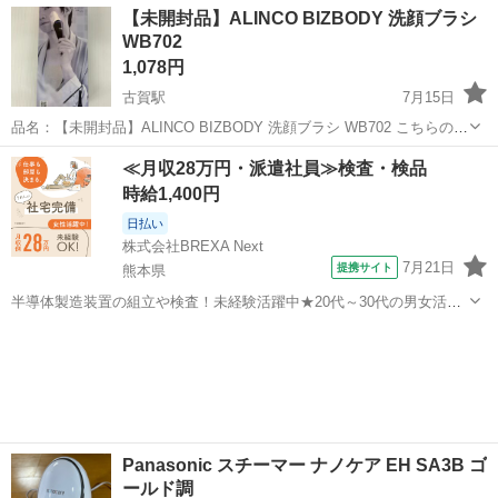
福岡
福岡市
今宿駅
美容家電
タオ
【未開封品】ALINCO BIZBODY 洗顔ブラシ
に置いておくと、充電、殺菌、乾燥を自動でしてくれるのでとても便
WB702
利です。 ...
1,078円
古賀駅
7月15日
品名：【未開封品】ALINCO BIZBODY 洗顔ブラシ WB702 こちらの商
品は店頭引き取り限定です。 記載の店舗にお引き取りに来られる方の
福岡
古賀市
古賀駅
美容家電
ALINCO
≪月収28万円・派遣社員≫検査・検品
みご連絡をお願いいたします。 ◆状態 ・未使用・未開封品で...
時給1,400円
日払い
株式会社BREXA Next
7月21日
提携サイト
熊本県
半導体製造装置の組立や検査！未経験活躍中★20代～30代の男女活躍
中★ワンルーム寮完備！赴任旅費会社負担！マイカー通勤OK！無料駐
熊本
その他
車場あり！正社員登用あり！《熊本県菊池郡大津町》 人気の工場のお
仕事 ◇半導体製造装置の組立...
Panasonic スチーマー ナノケア EH SA3B ゴ
ールド調