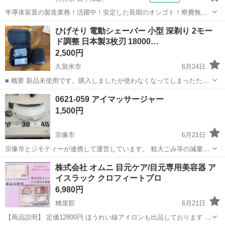
半導体装置の製造業務！活躍中！安定した長期のオシゴト！寮費無料
★赴任旅費会社負担◎20代～40代の男性活躍中★未経験活躍中！高時
大分
中津市
東中津駅
その他
ひげそり 電動シェーバー 小型 深剃り 2モー
給1,500円！《大分県中津市》 人気の工場のお仕事 ◇半導体装置内部
ド調整 日本製3枚刃 18000…
のシート製造◇ ＊クリー...
2,500円
久留米市
6月24日
■ 概要 新品未使用です。購入しましたが使わなくなってしまったため
出品します。 購入価格：￥3,899 ■ 商品のお引き渡し 福岡県久留米市
福岡
久留米市
美容家電
0621-059 アイマッサージャー
合川町での現地引渡しとなります。 ■商品説明 ※商品ページ...
1,500円
宗像市
6月21日
宗像市とジモティーが連携して運営しています。 粗⼤ごみ等の減量を
⽬的に未だ使えるものをリユースしています。 【サイズ】 詳細は現地
福岡
宗像市
美容家電
リユース
株式会社 オムニ 目元ケア/目元専用美容器 ア
でご確認ください 【状態】 ・使用に伴う多少のスレ、キズ、落としき
イスラック クロフィートプロ
れ...
6,980円
糟屋郡
6月21日
【商品説明】 定価12800円 ほうれい線アイロンも出品しております ※