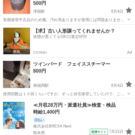
500円
津福駅
8月4日
長期保管中古品のため傷、汚れ等ありますが使用には問題ありませ
ん。通電確認済み。 まだまだ使用できます 1対面での取引可。中古品
福岡
久留米市
津福駅
美容家電
シェーバー
【求】古い人形譲ってくれませんか？
がほとんどですので傷、汚れは予めご了承ください。機能しない部分
状態が悪くてもOK🙆‍♀️査定0円‼️
は確認できる範囲で記載いたします...
Ad
COYASH
ツインバード フェイススチーマー
800円
南福岡駅
8月4日
使用回数は１０回くらいですが、ずっと自宅保管していたので、ご了
承ください。 メルカリにも出品している商品もありますので、よけれ
福岡
福岡市
南福岡駅
美容家電
≪月収28万円・派遣社員≫検査・検品
ばメールででもお尋ねください。対面せずに会う方法も考えます。
時給1,400円
（知り合いに頼む等）
日払い
株式会社BREXA Next
7月21日
提携サイト
熊本県