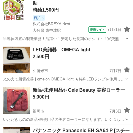
助
時給1,500円
日払い
株式会社BREXA Next
7月21日
提携サイト
大分県 東中津駅
半導体装置の製造業務！活躍中！安定した長期のオシゴト！寮費無料
★赴任旅費会社負担◎20代～40代の男性活躍中★未経験活躍中！高時
大分
中津市
東中津駅
その他
LED美顔器 OMEGA light
給1,500円！《大分県中津市》 人気の工場のお仕事 ◇半導体装置内部
2,500円
のシート製造◇ ＊クリー...
久留米市
7月7日
光の力で肌質改善 | omelon OMEGA light ★特殊LEDランプを使用した
光美容器！肌状態に合わせて4色使えます！ 【赤色】⇒コラーゲン生
福岡
久留米市
美容家電
OMEGA
新品•未使用品✨ Cele Beauty 美容ローラー
成を助ける、エイジングケアしたいときにオススメ！ 【青色】⇒毛穴
5,000円
が気に...
福岡市
7月3日
いただきものの新品•未使用品の美容ローラーになります。いくつも持
っているのでこの度断捨離のため出品致しました。お安くしておりま
福岡
福岡市
美容家電
ローラー
パナソニック Panasonic EH-SA64-P [スチー
すのでこの機会にぜひ。 定価: 16,000円 #美容ローラー #フェイスロー