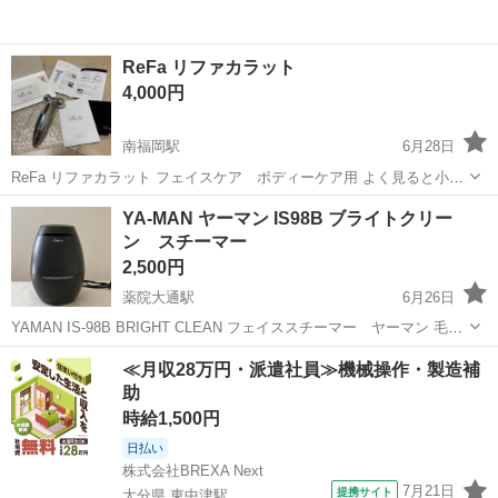
ReFa リファカラット
4,000円
南福岡駅
6月28日
ReFa リファカラット フェイスケア ボディーケア用 よく見ると小さ
な小傷くらいはあるかもですが すぐ見てわかる傷などありません！ な
福岡
福岡市
南福岡駅
美容家電
YA-MAN ヤーマン IS98B ブライトクリー
かなか使わず出品します！ ヨドバシカメラ購入の本物です！
ン スチーマー
2,500円
薬院大通駅
6月26日
YAMAN IS-98B BRIGHT CLEAN フェイススチーマー ヤーマン 毛穴
ケアに特化したエッグ型フェイススチーマー、IS-98B BRIGHT
福岡
福岡市
薬院大通駅
美容家電
≪月収28万円・派遣社員≫機械操作・製造補
CLEAN。 1年ほど使用して自宅保管しておりました。 - モデ...
助
時給1,500円
日払い
株式会社BREXA Next
7月21日
提携サイト
大分県 東中津駅