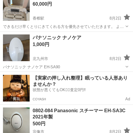
60,000円
香椎駅
8月2日
できるだけ早くとりにきてくれる方を優先させていただきます。 よろ
しくおねがいします。 問題なく使用できるものです。 購入後の返品
福岡
福岡市
香椎駅
美容家電
パナソニック ナノケア
は、お断りいたします。
1,000円
北九州市
8月2日
パナソニック ナノケア EH-SA90
福岡
北九州市
美容家電
ナノケア
【実家の押し入れ整理】眠っている人形あり
ませんか？
状態が悪くてもOK🙆‍♀️査定0円‼️
Ad
COYASH
0802-084 Panasonic スチーマー EH-SA3C
2021年製
500円
宗像市
8月2日