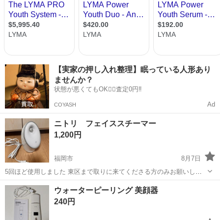
【実家の押し入れ整理】眠っている人形あり
ませんか？
状態が悪くてもOK🙆‍♀️査定0円‼️
Ad
COYASH
ニトリ フェイススチーマー
1,200円
福岡市
8月7日
5回ほど使用しました 東区まで取りに来てくださる方のみお願いしま
す
福岡
福岡市
美容家電
スチーマー
ウォーターピーリング 美顔器
240円