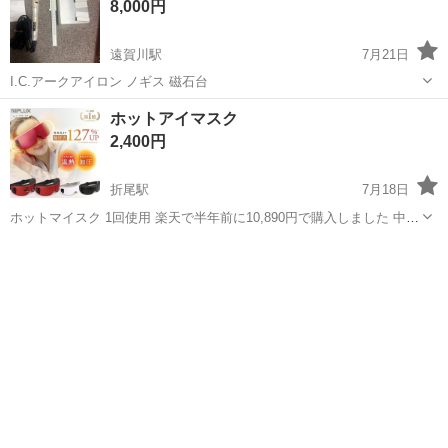
8,000円
遠賀川駅
7月21日
I.C.アークアイロン ノギス 磁石台
福岡
遠賀郡
遠賀川駅
美容家電
ホットアイマスク
2,400円
折尾駅
7月18日
ホットマイスク 1回使用 楽天で半年前に10,890円で購入しました 中古
品のためノークレームノーリターンでお願い致します。
福岡
北九州市
折尾駅
美容家電
楽天